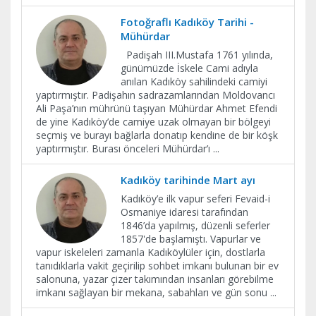
Fotoğraflı Kadıköy Tarihi -
Mühürdar
Padişah III.Mustafa 1761 yılında,
günümüzde İskele Cami adıyla
anılan Kadıköy sahilindeki camiyi
yaptırmıştır. Padişahın sadrazamlarından Moldovancı
Ali Paşa’nın mührünü taşıyan Mühürdar Ahmet Efendi
de yine Kadıköy’de camiye uzak olmayan bir bölgeyi
seçmiş ve burayı bağlarla donatıp kendine de bir köşk
yaptırmıştır. Burası önceleri Mühürdar’ı
...
Kadıköy tarihinde Mart ayı
Kadıköy’e ilk vapur seferi Fevaid-i
Osmaniye idaresi tarafından
1846’da yapılmış, düzenli seferler
1857'de başlamıştı. Vapurlar ve
vapur iskeleleri zamanla Kadıköylüler için, dostlarla
tanıdıklarla vakit geçirilip sohbet imkanı bulunan bir ev
salonuna, yazar çizer takımından insanları görebilme
imkanı sağlayan bir mekana, sabahları ve gün sonu
...