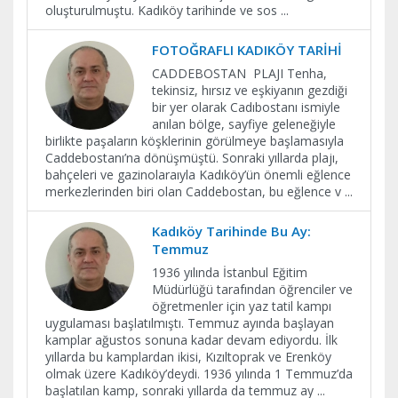
oluşturulmuştu. Kadıköy tarihinde ve sos
...
FOTOĞRAFLI KADIKÖY TARİHİ
CADDEBOSTAN PLAJI Tenha,
tekinsiz, hırsız ve eşkiyanın gezdiği
bir yer olarak Cadıbostanı ismiyle
anılan bölge, sayfiye geleneğiyle
birlikte paşaların köşklerinin görülmeye başlamasıyla
Caddebostanı’na dönüşmüştü. Sonraki yıllarda plajı,
bahçeleri ve gazinolaraıyla Kadıköy’ün önemli eğlence
merkezlerinden biri olan Caddebostan, bu eğlence v
...
Kadıköy Tarihinde Bu Ay:
Temmuz
1936 yılında İstanbul Eğitim
Müdürlüğü tarafından öğrenciler ve
öğretmenler için yaz tatil kampı
uygulaması başlatılmıştı. Temmuz ayında başlayan
kamplar ağustos sonuna kadar devam ediyordu. İlk
yıllarda bu kamplardan ikisi, Kızıltoprak ve Erenköy
olmak üzere Kadıköy’deydi. 1936 yılında 1 Temmuz’da
başlatılan kamp, sonraki yıllarda da temmuz ay
...