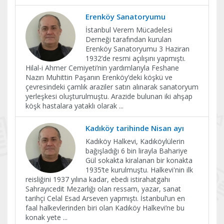
Erenköy Sanatoryumu
İstanbul Verem Mücadelesi
Derneği tarafından kurulan
Erenköy Sanatoryumu 3 Haziran
1932’de resmi açılışını yapmıştı.
Hilal-i Ahmer Cemiyeti’nin yardımlarıyla Feshane
Nazırı Muhittin Paşanın Erenköy’deki köşkü ve
çevresindeki çamlık araziler satın alınarak sanatoryum
yerleşkesi oluşturulmuştu. Arazide bulunan iki ahşap
köşk hastalara yataklı olarak
...
Kadıköy tarihinde Nisan ayı
Kadıköy Halkevi, Kadıköylülerin
bağışladığı 6 bin lirayla Bahariye
Gül sokakta kiralanan bir konakta
1935’te kurulmuştu. Halkevi'nin ilk
reisliğini 1937 yılına kadar, ebedi istirahatgahı
Sahrayıcedit Mezarlığı olan ressam, yazar, sanat
tarihçi Celal Esad Arseven yapmıştı. İstanbul’un en
faal halkevlerinden biri olan Kadıköy Halkevi’ne bu
konak yete
...