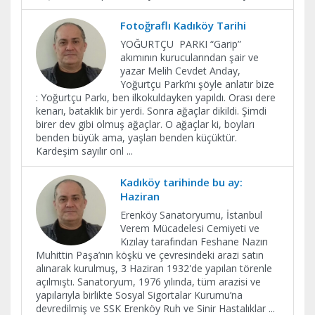
Fotoğraflı Kadıköy Tarihi
YOĞURTÇU PARKI “Garip”
akımının kurucularından şair ve
yazar Melih Cevdet Anday,
Yoğurtçu Parkı’nı şöyle anlatır bize
: Yoğurtçu Parkı, ben ilkokuldayken yapıldı. Orası dere
kenarı, bataklık bir yerdi. Sonra ağaçlar dikildi. Şimdi
birer dev gibi olmuş ağaçlar. O ağaçlar ki, boyları
benden büyük ama, yaşları benden küçüktür.
Kardeşim sayılır onl
...
Kadıköy tarihinde bu ay:
Haziran
Erenköy Sanatoryumu, İstanbul
Verem Mücadelesi Cemiyeti ve
Kızılay tarafından Feshane Nazırı
Muhittin Paşa’nın köşkü ve çevresindeki arazi satın
alınarak kurulmuş, 3 Haziran 1932'de yapılan törenle
açılmıştı. Sanatoryum, 1976 yılında, tüm arazisi ve
yapılarıyla birlikte Sosyal Sigortalar Kurumu’na
devredilmiş ve SSK Erenköy Ruh ve Sinir Hastalıklar
...