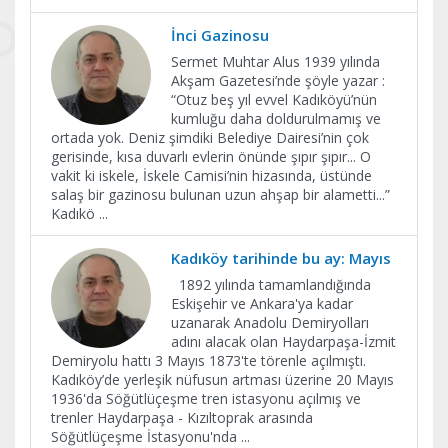
İnci Gazinosu
Sermet Muhtar Alus 1939 yılında
Akşam Gazetesi’nde şöyle yazar :
“Otuz beş yıl evvel Kadıköyü’nün
kumluğu daha doldurulmamış ve
ortada yok. Deniz şimdiki Belediye Dairesi’nin çok
gerisinde, kısa duvarlı evlerin önünde şıpır şıpır... O
vakit ki iskele, İskele Camisi’nin hizasında, üstünde
salaş bir gazinosu bulunan uzun ahşap bir alametti...”
Kadıkö
...
Kadıköy tarihinde bu ay: Mayıs
1892 yılında tamamlandığında
Eskişehir ve Ankara'ya kadar
uzanarak Anadolu Demiryolları
adını alacak olan Haydarpaşa-İzmit
Demiryolu hattı 3 Mayıs 1873'te törenle açılmıştı.
Kadıköy’de yerleşik nüfusun artması üzerine 20 Mayıs
1936'da Söğütlüçeşme tren istasyonu açılmış ve
trenler Haydarpaşa - Kızıltoprak arasında
Söğütlüçeşme İstasyonu'nda
...