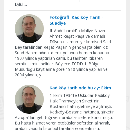
Eylül
...
Fotoğraflı Kadıköy Tarihi-
Suadiye
II. Abdülhamid’in Maliye Nazırı
Ahmet Reşat Paşa ve damadı
Düyun-u Umumiye komiseri Said
Bey tarafından Reşat Paşa’nın genç yaşta ölen kızı
Suad Hanım adına, demir yolunun hemen kenarına
1907 yılında yaptırılan cami, bu tarihten itibaren
semtin ismini belirler. Böylece TCDD 1. Bölge
Müdürlüğü kayıtlarına göre 1910 yılında yapılan ve
2004 yılında, y
...
Kadıköy tarihinde bu ay: Ekim
1 Ekim 1934’te Üsküdar-Kadıköy
Halk Tramvayları Şirketi’nin
Bostancı hattı işletmeye açılmıştı.
Kadıköy-Bostancı hattında, şirketin
Avrupa’dan getirttiği yeni arabalar sefere konulmuştu.
Bu hatta hizmet veren otobüsler seferden alınarak,
arabalı vapurla İstanbul tarafına gönderilmişti.