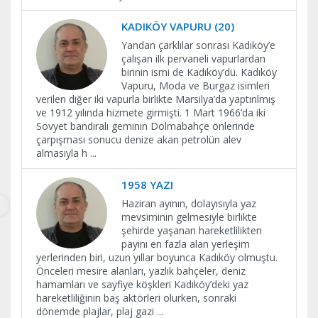
KADIKÖY VAPURU (20)
Yandan çarklılar sonrası Kadıköy’e
çalışan ilk pervaneli vapurlardan
birinin ismi de Kadıköy’dü. Kadıköy
Vapuru, Moda ve Burgaz isimleri
verilen diğer iki vapurla birlikte Marsilya’da yaptırılmış
ve 1912 yılında hizmete girmişti. 1 Mart 1966’da iki
Sovyet bandıralı geminin Dolmabahçe önlerinde
çarpışması sonucu denize akan petrolün alev
almasıyla h
...
1958 YAZI
Haziran ayının, dolayısıyla yaz
mevsiminin gelmesiyle birlikte
şehirde yaşanan hareketlilikten
payını en fazla alan yerleşim
yerlerinden biri, uzun yıllar boyunca Kadıköy olmuştu.
Önceleri mesire alanları, yazlık bahçeler, deniz
hamamları ve sayfiye köşkleri Kadıköy’deki yaz
hareketliliğinin baş aktörleri olurken, sonraki
dönemde plajlar, plaj gazi
...