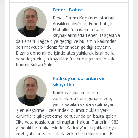
Fenerli Bahçe
Reşat Ekrem Koçu’nun İstanbul
Ansiklopedisi’nde, Fenerbahçe
Mahallesi’nin isminin tarih
kaynaklarımızda Fener Bağçesi ya
da Fenerli Bağçe diye geçtiği ve bu ismin kadimden
beri mevcut bir deniz fenerinden geldiği söylenir.
Bizans döneminde içinde ateş yakılarak İstanbul’la
haberleşmek için kayalıklar üzerine inşa edilen kule,
Kanuni Sultan Süle
...
Kadıköy’ün sorunları ve
şikayetler
Kadıköy sakinleri hem eski
zamanlarda hem günümüzde,
yanlış yapılan ya da yapılmayan
işleri eleştirme, ilçelerindeki olumsuzlukları yetkili
kurumlara şikayet etme konusunda en başta gelen
ülke vatandaşlardan olmuştur. Haldun Taner’in 1983
yılındaki bir makalesinde “Kadıköy’ün kuşaklar boyu
edebiyatçılar, sanatçılarla yüklü bir birikimi var... B
...