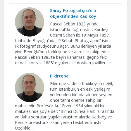
Saray Fotoğrafçısı’nın
objektifinden Kadıköy
Pascal Sébah 1823 yılında
Istanbul’da doğmuştur. Kardeşi
Cosmi Sébah ile 18 Mayıs 1857
tarihinde Beyoğlu’nda “P.Sébah Photographe” isimli
ilk fotoğraf stüdyosunu açar. Bunu ilerleyen yıllarda
yine Beyoğlu’nda farklı şube ve adresler takip eder.
Pascal Sébah 1883’te beyin kanaması geçirip felç
olması sonrası 1885’te yakın aile dostları Joaillier ile
...
Fikirtepe
Fikirtepe sadece Kadıköy’ün değil,
tüm İstanbul’un en eski yerleşim
yerlerinden biri olarak her şeyden
önce tarihi öneme sahip bir
mahalledir. Profesör Arif Erzen 1964 yılındaki bir
makalesinde şöyle der: “Birinci Dünya Harbi sırasında
ve daha sonraları yapılan araştırmalarda Kadıköy ve
Pendik prehistorik iskan yerleri tesbit edilmiştir.
Özellikle
...