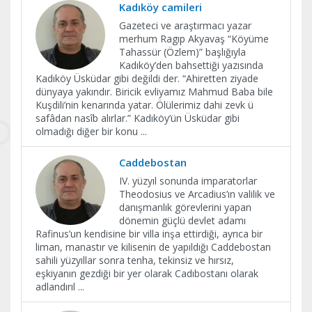
Kadıköy camileri
Gazeteci ve araştırmacı yazar
merhum Ragıp Akyavaş “Köyüme
Tahassür (Özlem)” başlığıyla
Kadıköy’den bahsettiği yazısında
Kadıköy Üsküdar gibi değildi der. “Ahiretten ziyade
dünyaya yakındır. Biricik evliyamız Mahmud Baba bile
Kuşdili’nin kenarında yatar. Ölülerimiz dahi zevk ü
safâdan nasîb alırlar.” Kadıköy’ün Üsküdar gibi
olmadığı diğer bir konu
...
Caddebostan
IV. yüzyıl sonunda imparatorlar
Theodosius ve Arcadius’ın valilik ve
danışmanlık görevlerini yapan
dönemin güçlü devlet adamı
Rafinus’un kendisine bir villa inşa ettirdiği, ayrıca bir
liman, manastır ve kilisenin de yapıldığı Caddebostan
sahili yüzyıllar sonra tenha, tekinsiz ve hırsız,
eşkiyanın gezdiği bir yer olarak Cadıbostanı olarak
adlandırıl
...