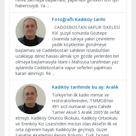
habercisiydi. Ya
...
Fotoğraflı Kadıköy tarihi
CADDEBOSTAN VAPUR İSKELESİ
XIX. yüzyıl sonunda Göztepe
civarında saraya yakın çevrelerin
yazlık köşklerinin görülmeye
başlaması ve Caddebostan sahilinin İstanbul’dan
uzaklaşıp deniz havası almak için gözde yerlerden biri
olmaya başlamasıyla İdare-i Mahsusa tarafından yaz
aylarında Caddebostan’a vapur seferleri yapılması
kararı alınmıştı. Re
...
Kadıköy tarihinde bu ay: Aralık
Türkiye’nin ilk kadın mimar ve
restoratörlerinden, TMMOB’nin
491 sicil numaralı üyesi Cahide
Tamer Aksel 5 Aralık 2005'de vefat
etmişti. Kadıköy Onuncu İlkokulu, Kadıköy Ortaokulu
ve Erenköy Kız Lisesi’nden mezun olan Aksel’in ilk ve
orta öğrenim hayatı Kadıköy’de geçmişti. Güzel
Sanatlar Akademisi Resim Bölümü, Türk Tezyini