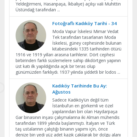
Yeldeğirmeni, Hasanpaşa, İkbaliye) açılışı vali Muhittin
Üstündağ tarafından
...
Fotoğraflı Kadıköy Tarihi - 34
Moda Vapur İskelesi Mimar Vedat
Tek tarafından tasarlanan Moda
İskelesi, güney cephesinde bulunan
kitabesindeki 1335 tarihinden ötürü
1916 ve 1919 yılları arasına tarihlenir. Dört cephesi
birbirinden farklı süslemelere sahip dikdörtgen yapının
üst katı ilk yapıldığında açık bir teras olup
günümüzden farklıydı. 1937 yılında şiddetli bir lodos
...
Kadıköy Tarihinde Bu Ay:
Ağustos
Sadece Kadıköy’ün değil tüm
İstanbul’un en görkemli ve özel
yapılarından biri olan Haydarpaşa
Gar binasının inşası çalışmalarına iki Alman mühendis
tarafından 1899 yılında başlanmıştı. İtalyan ve Türk
taş ustalarının çalıştığı binanın yapımı için, önce
denize bin yedi yüz adet kazık çakılarak bir dolgu alanı