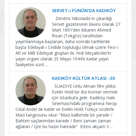
SERVET-i FÜNÛN’DA KADIKÖY
Dimitris Nikolaidis'in çıkardığı
Servet gazetesinin ilavesi olarak 27
Mart 1891’den itibaren Ahmed
İhsan (Tokgöz) tarafından
yayımlanmaya başlanan, daha sonraki tarihlerde
başta Edebiyat-ı Cedide topluluğu olmak üzere Fecr-i
Atî ve Milli Edebiyat grupları ile Yedi Meşaleciler’in
yayın organı olarak 25 Mayıs 1944’e kadar yayın
faaliyetini sürd
...
KADIKÖY KÜLTÜR ATLASI -30
SUADİYE Ünlü Alman film yıldızı
Evelin Hold bir dizi konser vermek
için İstanbul’a gelir. Kadıköy Hale
Sineması’ndaki programına Necip
Celal Andel de katılır ve Evelin Hold Türkçe sözlerle
Mazi tangosunu okur: “Mazi kalbimde bir yaradır /
Bahtım saçlarımdan karadır / Beni zaman zaman
ağlatan / İşte bu hazin hatıradır” Ertesi akşam S
...