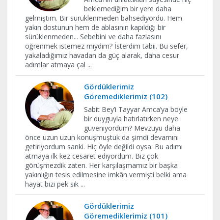
beklemediğim bir yere daha
gelmiştim. Bir sürüklenmeden bahsediyordu. Hem
yakın dostunun hem de ablasının kapıldığı bir
sürüklenmeden... Sebebini ve daha fazlasını
öğrenmek istemez miydim? İsterdim tabii. Bu sefer,
yakaladığımız havadan da güç alarak, daha cesur
adımlar atmaya çal
...
Gördüklerimiz
Göremediklerimiz (102)
Sabit Bey’i Tayyar Amca’ya böyle
bir duyguyla hatırlatırken neye
güveniyordum? Mevzuyu daha
önce uzun uzun konuşmuştuk da şimdi devamını
getiriyordum sanki. Hiç öyle değildi oysa. Bu adımı
atmaya ilk kez cesaret ediyordum. Biz çok
görüşmezdik zaten. Her karşılaşmamız bir başka
yakınlığın tesis edilmesine imkân vermişti belki ama
hayat bizi pek sık
...
Gördüklerimiz
Göremediklerimiz (101)