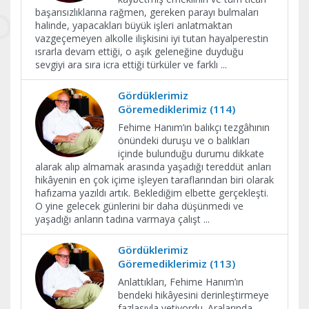
başarısızlıklarına rağmen, gereken parayı bulmaları
halinde, yapacakları büyük işleri anlatmaktan
vazgeçemeyen alkolle ilişkisini iyi tutan hayalperestin
ısrarla devam ettiği, o aşık geleneğine duyduğu
sevgiyi ara sıra icra ettiği türküler ve farklı
...
Gördüklerimiz
Göremediklerimiz (114)
Fehime Hanım’ın balıkçı tezgâhının
önündeki duruşu ve o balıkları
içinde bulunduğu durumu dikkate
alarak alıp almamak arasında yaşadığı tereddüt anları
hikâyenin en çok içime işleyen taraflarından biri olarak
hafızama yazıldı artık. Beklediğim elbette gerçekleşti.
O yine gelecek günlerini bir daha düşünmedi ve
yaşadığı anların tadına varmaya çalışt
...
Gördüklerimiz
Göremediklerimiz (113)
Anlattıkları, Fehime Hanım’ın
bendeki hikâyesini derinleştirmeye
fazlasıyla yetiyordu. Aralarında