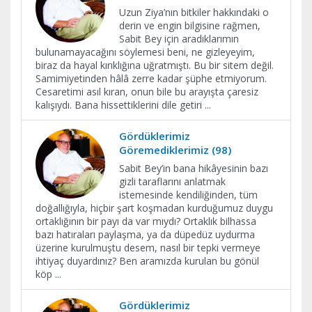
Uzun Ziya’nın bitkiler hakkındaki o
derin ve engin bilgisine rağmen,
Sabit Bey için aradıklarımın
bulunamayacağını söylemesi beni, ne gizleyeyim,
biraz da hayal kırıklığına uğratmıştı. Bu bir sitem değil.
Samimiyetinden hâlâ zerre kadar şüphe etmiyorum.
Cesaretimi asıl kıran, onun bile bu arayışta çaresiz
kalışıydı. Bana hissettiklerini dile getiri
...
Gördüklerimiz
Göremediklerimiz (98)
Sabit Bey’in bana hikâyesinin bazı
gizli taraflarını anlatmak
istemesinde kendiliğinden, tüm
doğallığıyla, hiçbir şart koşmadan kurduğumuz duygu
ortaklığının bir payı da var mıydı? Ortaklık bilhassa
bazı hatıraları paylaşma, ya da düpedüz uydurma
üzerine kurulmuştu desem, nasıl bir tepki vermeye
ihtiyaç duyardınız? Ben aramızda kurulan bu gönül
köp
...
Gördüklerimiz