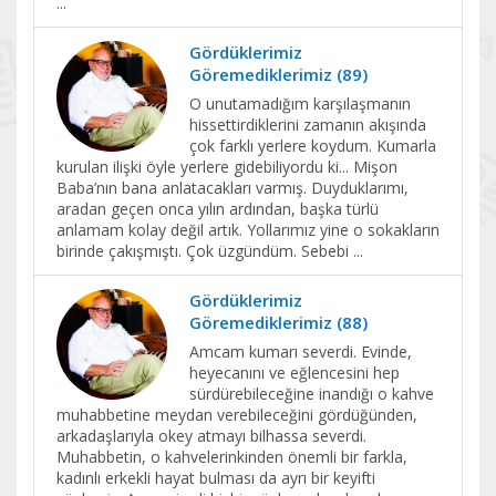
...
Gördüklerimiz
Göremediklerimiz (89)
O unutamadığım karşılaşmanın
hissettirdiklerini zamanın akışında
çok farklı yerlere koydum. Kumarla
kurulan ilişki öyle yerlere gidebiliyordu ki... Mişon
Baba’nın bana anlatacakları varmış. Duyduklarımı,
aradan geçen onca yılın ardından, başka türlü
anlamam kolay değil artık. Yollarımız yine o sokakların
birinde çakışmıştı. Çok üzgündüm. Sebebi
...
Gördüklerimiz
Göremediklerimiz (88)
Amcam kumarı severdi. Evinde,
heyecanını ve eğlencesini hep
sürdürebileceğine inandığı o kahve
muhabbetine meydan verebileceğini gördüğünden,
arkadaşlarıyla okey atmayı bilhassa severdi.
Muhabbetin, o kahvelerinkinden önemli bir farkla,
kadınlı erkekli hayat bulması da ayrı bir keyifti