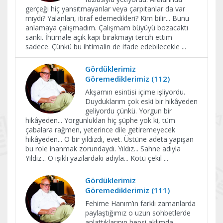
gerçeği hiç yansıtmayanlar veya çarpıtanlar da var
mıydı? Yalanları, itiraf edemedikleri? Kim bilir... Bunu
anlamaya çalışmadım. Çalışmam büyüyü bozacaktı
sanki. İhtimale açık kapı bırakmayı tercih ettim
sadece. Çünkü bu ihtimalin de ifade edebilecekle
...
Gördüklerimiz
Göremediklerimiz (112)
Akşamın esintisi içime işliyordu.
Duyduklarım çok eski bir hikâyeden
geliyordu çünkü. Yorgun bir
hikâyeden... Yorgunlukları hiç şüphe yok ki, tüm
çabalara rağmen, yeterince dile getiremeyecek
hikâyeden... O bir yıldızdı, evet. Üstüne adeta yapışan
bu role inanmak zorundaydı. Yıldız... Sahne adıyla
Yıldız... O ışıklı yazılardaki adıyla... Kötü çekil
...
Gördüklerimiz
Göremediklerimiz (111)
Fehime Hanım’ın farklı zamanlarda
paylaştığımız o uzun sohbetlerde
anlattıklarının hepsi aklımda.