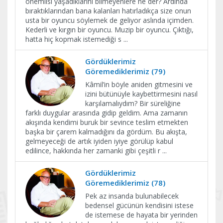
önemlisi yaşadıklarını bilmeyenlere ne der? Ardında
bıraktıklarından bana kalanları hatırladıkça size onun
usta bir oyuncu söylemek de geliyor aslında içimden.
Kederli ve kırgın bir oyuncu. Muzip bir oyuncu. Çıktığı,
hatta hiç kopmak istemediği s
...
Gördüklerimiz
Göremediklerimiz (79)
Kâmil’in böyle aniden gitmesini ve
izini bütünüyle kaybettirmesini nasıl
karşılamalıydım? Bir süreliğine
farklı duygular arasında gidip geldim. Ama zamanın
akışında kendimi buruk bir sevince teslim etmekten
başka bir çarem kalmadığını da gördüm. Bu akışta,
gelmeyeceği de artık iyiden iyiye görülüp kabul
edilince, hakkında her zamanki gibi çeşitli r
...
Gördüklerimiz
Göremediklerimiz (78)
Pek az insanda bulunabilecek
bedensel gücünün kendisini istese
de istemese de hayata bir yerinden