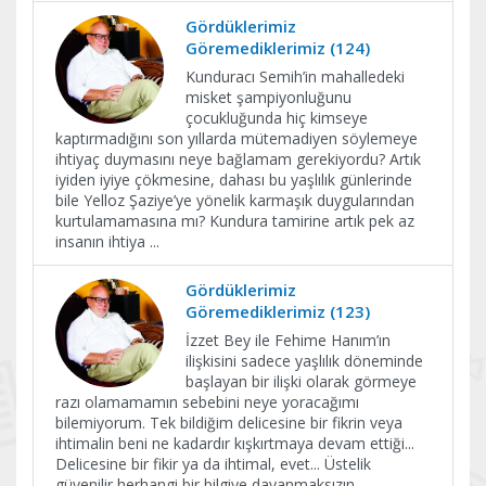
Gördüklerimiz
Göremediklerimiz (124)
Kunduracı Semih’in mahalledeki
misket şampiyonluğunu
çocukluğunda hiç kimseye
kaptırmadığını son yıllarda mütemadiyen söylemeye
ihtiyaç duymasını neye bağlamam gerekiyordu? Artık
iyiden iyiye çökmesine, dahası bu yaşlılık günlerinde
bile Yelloz Şaziye’ye yönelik karmaşık duygularından
kurtulamamasına mı? Kundura tamirine artık pek az
insanın ihtiya
...
Gördüklerimiz
Göremediklerimiz (123)
İzzet Bey ile Fehime Hanım’ın
ilişkisini sadece yaşlılık döneminde
başlayan bir ilişki olarak görmeye
razı olamamamın sebebini neye yoracağımı
bilemiyorum. Tek bildiğim delicesine bir fikrin veya
ihtimalin beni ne kadardır kışkırtmaya devam ettiği...
Delicesine bir fikir ya da ihtimal, evet... Üstelik
güvenilir herhangi bir bilgiye dayanmaksızın...
...