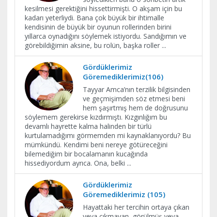
kesilmesi gerektiğini hissettirmişti. O akşam için bu
kadarı yeterliydi. Bana çok büyük bir ihtimalle
kendisinin de büyük bir oyunun rollerinden birini
yıllarca oynadığını söylemek istiyordu. Sandığımın ve
görebildiğimin aksine, bu rolün, başka roller
...
Gördüklerimiz
Göremediklerimiz(106)
Tayyar Amca’nın terzilik bilgisinden
ve geçmişimden söz etmesi beni
hem şaşırtmış hem de doğrusunu
söylemem gerekirse kızdırmıştı. Kızgınlığım bu
devamlı hayrette kalma halinden bir türlü
kurtulamadığımı görmemden mi kaynaklanıyordu? Bu
mümkündü. Kendimi beni nereye götüreceğini
bilemediğim bir bocalamanın kucağında
hissediyordum ayrıca. Ona, belki
...
Gördüklerimiz
Göremediklerimiz (105)
Hayattaki her tercihin ortaya çıkan
veya çıkmayan, görülmüş veya