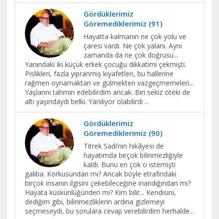
Gördüklerimiz
Göremediklerimiz (91)
Hayatta kalmanın ne çok yolu ve
çaresi vardı. Ne çok yalanı. Aynı
zamanda da ne çok doğrusu...
Yanındaki iki küçük erkek çocuğu dikkatimi çekmişti.
Pislikleri, fazla yıpranmış kıyafetleri, bu hallerine
rağmen oynamaktan ve gülmekten vazgeçmemeleri...
Yaşlarını tahmin edebilirdim ancak. Biri sekiz öteki de
altı yaşındaydı belki. Yanılıyor olabilirdi
...
Gördüklerimiz
Göremediklerimiz (90)
Titrek Sadi’nin hikâyesi de
hayatımda birçok bilinmezliğiyle
kaldı. Bunu en çok o istemişti
galiba. Korkusundan mı? Ancak böyle etrafındaki
birçok insanın ilgisini çekebileceğine inandığından mı?
Hayata küskünlüğünden mi? Kim bilir... Kendisini,
dediğim gibi, bilinmezliklerin ardına gizlemeyi
seçmeseydi, bu sorulara cevap verebilirdim herhalde...