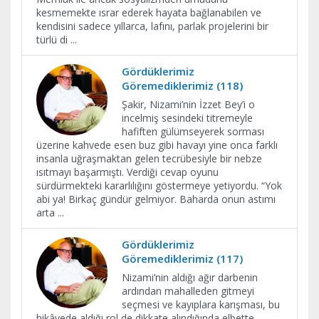
kesmemekte ısrar ederek hayata bağlanabilen ve
kendisini sadece yıllarca, lafını, parlak projelerini bir
türlü di
...
Gördüklerimiz
Göremediklerimiz (118)
Şakir, Nizami’nin İzzet Bey’i o
incelmiş sesindeki titremeyle
hafiften gülümseyerek sorması
üzerine kahvede esen buz gibi havayı yine onca farklı
insanla uğraşmaktan gelen tecrübesiyle bir nebze
ısıtmayı başarmıştı. Verdiği cevap oyunu
sürdürmekteki kararlılığını göstermeye yetiyordu. “Yok
abi ya! Birkaç gündür gelmiyor. Baharda onun astımı
arta
...
Gördüklerimiz
Göremediklerimiz (117)
Nizami’nin aldığı ağır darbenin
ardından mahalleden gitmeyi
seçmesi ve kayıplara karışması, bu
hikâyede aldığı rol de dikkate alındığında elbette