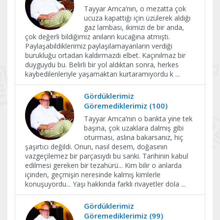
Tayyar Amca’nın, o mezatta çok
ucuza kapattığı için üzülerek aldığı
gaz lambası, ikimizi de bir anda,
çok değerli bildiğimiz anıların kucağına atmıştı.
Paylaşabildiklerimiz paylaşılamayanların verdiği
burukluğu ortadan kaldırmazdı elbet. Kaçınılmaz bir
duyguydu bu. Belirli bir yol aldıktan sonra, herkes
kaybedilenleriyle yaşamaktan kurtaramıyordu k
...
Gördüklerimiz
Göremediklerimiz (100)
Tayyar Amca’nın o bankta yine tek
başına, çok uzaklara dalmış gibi
oturması, aslına bakarsanız, hiç
şaşırtıcı değildi. Onun, nasıl desem, doğasının
vazgeçilemez bir parçasıydı bu sanki. Tarihinin kabul
edilmesi gereken bir tezahürü... Kim bilir o anlarda
içinden, geçmişin neresinde kalmış kimlerle
konuşuyordu... Yaşı hakkında farklı rivayetler dola
...
Gördüklerimiz
Göremediklerimiz (99)