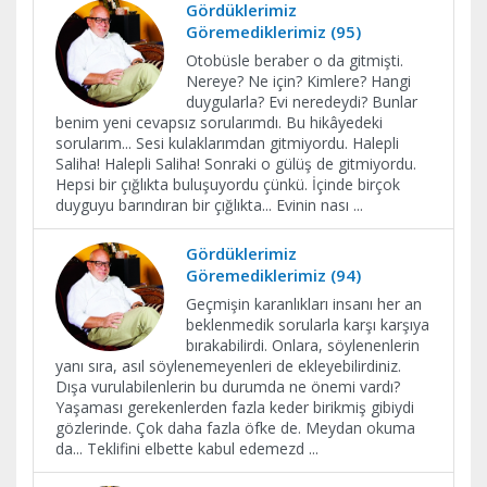
Gördüklerimiz
Göremediklerimiz (95)
Otobüsle beraber o da gitmişti.
Nereye? Ne için? Kimlere? Hangi
duygularla? Evi neredeydi? Bunlar
benim yeni cevapsız sorularımdı. Bu hikâyedeki
sorularım... Sesi kulaklarımdan gitmiyordu. Halepli
Saliha! Halepli Saliha! Sonraki o gülüş de gitmiyordu.
Hepsi bir çığlıkta buluşuyordu çünkü. İçinde birçok
duyguyu barındıran bir çığlıkta... Evinin nası
...
Gördüklerimiz
Göremediklerimiz (94)
Geçmişin karanlıkları insanı her an
beklenmedik sorularla karşı karşıya
bırakabilirdi. Onlara, söylenenlerin
yanı sıra, asıl söylenemeyenleri de ekleyebilirdiniz.
Dışa vurulabilenlerin bu durumda ne önemi vardı?
Yaşaması gerekenlerden fazla keder birikmiş gibiydi
gözlerinde. Çok daha fazla öfke de. Meydan okuma
da... Teklifini elbette kabul edemezd
...