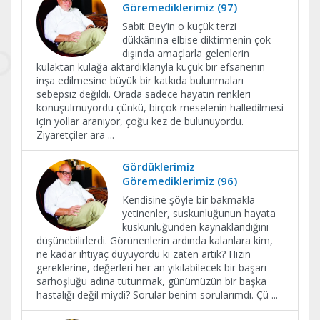
Göremediklerimiz (97)
Sabit Bey’in o küçük terzi
dükkânına elbise diktirmenin çok
dışında amaçlarla gelenlerin
kulaktan kulağa aktardıklarıyla küçük bir efsanenin
inşa edilmesine büyük bir katkıda bulunmaları
sebepsiz değildi. Orada sadece hayatın renkleri
konuşulmuyordu çünkü, birçok meselenin halledilmesi
için yollar aranıyor, çoğu kez de bulunuyordu.
Ziyaretçiler ara
...
Gördüklerimiz
Göremediklerimiz (96)
Kendisine şöyle bir bakmakla
yetinenler, suskunluğunun hayata
küskünlüğünden kaynaklandığını
düşünebilirlerdi. Görünenlerin ardında kalanlara kim,
ne kadar ihtiyaç duyuyordu ki zaten artık? Hızın
gereklerine, değerleri her an yıkılabilecek bir başarı
sarhoşluğu adına tutunmak, günümüzün bir başka
hastalığı değil miydi? Sorular benim sorularımdı. Çü
...