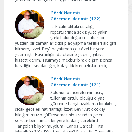
Gördüklerimiz
Göremediklerimiz (122)
Islık çalmaktaki ustalığı,
repertuarında sekiz yüze yakın
şarkı bulunduğunu, dahası bu
yüzden bir zamanlar ciddi plak yapma teklifleri aldığını
bilmem, İzzet Bey’i hayatımda çok özel bir yere
getirmişti. Hayranlığın da ötesine geçmiş gibiydi
hissettiklerim. Taşımaya mecbur bırakıldığımız onca
basitliğin, sıradanlığın, kolaycılık kurnazlıklarının iç
...
Gördüklerimiz
Göremediklerimiz (121)
Salonun pencerelerinin açık,
tüllerinin örtülü olduğu o yaz
gününde hangi uzaklarda bırakılmış
sıcak geceleri hatırlamıştı İzzet Bey? Artık çok iyi
bildiğim muzip gülümsemesinin ardından gelen
sorular beni ancak bir yere kadar getirebilirdi.
Tangoları biliyor muydum? Carlos Gardel’i, Tita
Merello’yu? Ya Türk tangolarını? Secaattin Tanyerli’yi,