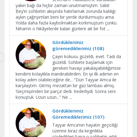
yakın bağı da hiçbir zaman unutmamıştım. Sabit
Bey’in sohbetin akışında hatırlamak zorunda kaldığı
aşkın çağrışımları beni bir yerde durdurmuştu ama.
Yolda daha fazla kaybolmaktan korkmuştum çünkü.
Nihan’ın o hikâyelerde kalan günlere ait bir fot
...
Gördüklerimiz
göremediklerimiz (108)
Çayın kokusu güzeldi, evet. Tadı da
güzeldi. Sohbete başlamak için
gereken havayı yakalayabildiğimize
kendimi kolaylıkla inandırabilirdim. En iyi ilk adımın en
kolay adım olabileceğine de... “Dün Tayyar Amca ile
karşılaştım. Gitmiş mezattan bir gaz lambası almış.
‘Geçmişimden bir parça’ dedi. Kederliydi. Sonra seni
konuştuk. Uzun uzun...” Ne
...
Gördüklerimiz
Göremediklerimiz (107)
Tayyar Amca’nın hayatın geçiciliği
üzerine biraz da kırgınlıkla
söyledikleri bana o sohbetin artık