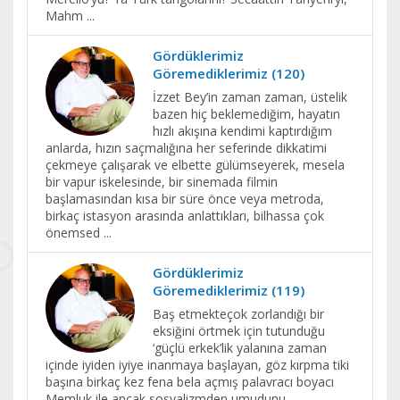
Mahm
...
Gördüklerimiz
Göremediklerimiz (120)
İzzet Bey’in zaman zaman, üstelik
bazen hiç beklemediğim, hayatın
hızlı akışına kendimi kaptırdığım
anlarda, hızın saçmalığına her seferinde dikkatimi
çekmeye çalışarak ve elbette gülümseyerek, mesela
bir vapur iskelesinde, bir sinemada filmin
başlamasından kısa bir süre önce veya metroda,
birkaç istasyon arasında anlattıkları, bilhassa çok
önemsed
...
Gördüklerimiz
Göremediklerimiz (119)
Baş etmekteçok zorlandığı bir
eksiğini örtmek için tutunduğu
‘güçlü erkek’lik yalanına zaman
içinde iyiden iyiye inanmaya başlayan, göz kırpma tiki
başına birkaç kez fena bela açmış palavracı boyacı
Memluk ile ancak sosyalizmden umudunu