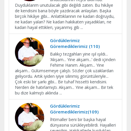
Duyduklarım unutulacak gibi değildi zaten. Bu hikâye
de kendisini bana böyle yazdıracak anlaşılan. Başka
birçok hikâye gibi... Anlattıklarının ne kadarı doğruydu,
ne kadarı yalan? Ne kadarı hakikaten yaşadıkları, ne
kadarı hayal ettikleri, yaşanmış gib
...
Gördüklerimiz
Göremediklerimiz (110)
Balıkçı tezgahları yine ışıl ışıldı...
‘Akşam... Yine akşam...’ dedi içinden
Fehime Hanım. Akşam... Yine
akşam... Gülümsemeye çalıştı. Sözler çok uzaklardan
geliyordu. Artık iyiden iyiye silinmiş görüntüleriyle...
Çok eski bir şarkı gibi... Bir tuhaf hissetti kendisini.
Nerden de hatırlamıştı. Akşam... Yine akşam... Bir tek
bu dize kalmıştı aklında
...
Gördüklerimiz
Göremediklerimiz(109)
İhtimaller beni bir başka hayal
dünyasına sürükleyebilirdi. Hayalleri
severdim. Hakikatlerle kurdukları