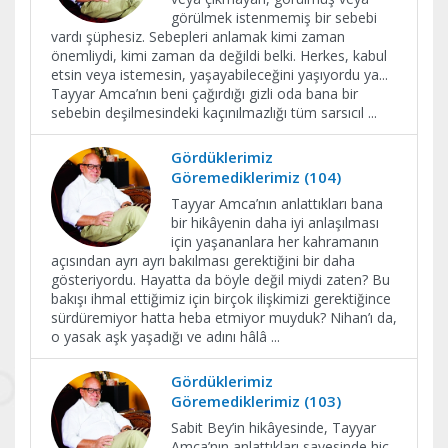
görülmek istenmemiş bir sebebi
vardı şüphesiz. Sebepleri anlamak kimi zaman
önemliydi, kimi zaman da değildi belki. Herkes, kabul
etsin veya istemesin, yaşayabileceğini yaşıyordu ya...
Tayyar Amca’nın beni çağırdığı gizli oda bana bir
sebebin deşilmesindeki kaçınılmazlığı tüm sarsıcıl
...
Gördüklerimiz
Göremediklerimiz (104)
Tayyar Amca’nın anlattıkları bana
bir hikâyenin daha iyi anlaşılması
için yaşananlara her kahramanın
açısından ayrı ayrı bakılması gerektiğini bir daha
gösteriyordu. Hayatta da böyle değil miydi zaten? Bu
bakışı ihmal ettiğimiz için birçok ilişkimizi gerektiğince
sürdüremiyor hatta heba etmiyor muyduk? Nihan’ı da,
o yasak aşk yaşadığı ve adını hâlâ
...
Gördüklerimiz
Göremediklerimiz (103)
Sabit Bey’in hikâyesinde, Tayyar
Amca’nın anlattıkları sayesinde hiç