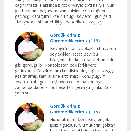
kaçınılmazdı. Hakkında birçok rivayet çıktı haliyle. Gün
geldi kahrına dayanamayan kalbinin çocukluğunu
geçirdiği Karagümrük’te durduğu söylendi, gün geldi
Ukrayna’da intihar ettiği ya da Afrika’da kaçakç
...
Gördüklerimiz
Göremediklerimiz (116)
Beyoğlu’nu arka sokakları hakkında
söyledikleri, İzzet Bey’i bu
hikâyede, herkesin zarafet timsali
gibi gördüğü bir konsolostan çok farklı yere
getiriyordu. Duyduklarım kendisine duyduğum saygıyı
azaltmamış, tam aksine arttırmıştı. Konuştuğum
insan, etrafa gösterdiğinden çok daha zor, aynı
zamanda da renkli bir hayattan geçmişti çünkü. Çok
çetin sı
...
Gördüklerimiz
Göremediklerimiz (115)
Hiç unutmam, İzzet Bey, birçok
işsizin güçsüzün, umutlarını çoktan
kaybetmiş emeklinin ve tüm ticari