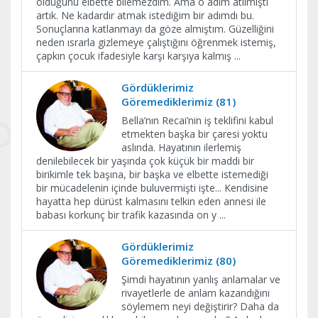
olduğunu elbette bilemezdim. Ama o adım atılmıştı
artık. Ne kadardır atmak istediğim bir adımdı bu.
Sonuçlarına katlanmayı da göze almıştım. Güzelliğini
neden ısrarla gizlemeye çalıştığını öğrenmek istemiş,
çapkın çocuk ifadesiyle karşı karşıya kalmış
...
Gördüklerimiz
Göremediklerimiz (81)
Bella’nın Recai’nin iş teklifini kabul
etmekten başka bir çaresi yoktu
aslında. Hayatının ilerlemiş
denilebilecek bir yaşında çok küçük bir maddi bir
birikimle tek başına, bir başka ve elbette istemediği
bir mücadelenin içinde buluvermişti işte... Kendisine
hayatta hep dürüst kalmasını telkin eden annesi ile
babası korkunç bir trafik kazasında on y
...
Gördüklerimiz
Göremediklerimiz (80)
Şimdi hayatının yanlış anlamalar ve
rivayetlerle de anlam kazandığını
söylemem neyi değiştirir? Daha da