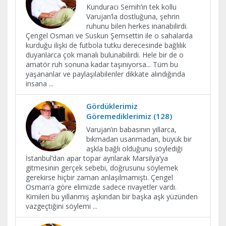
Kunduracı Semih’in tek kollu
Varujan’la dostluğuna, şehrin
ruhunu bilen herkes inanabilirdi.
Çengel Osman ve Suskun Şemsettin ile o sahalarda
kurduğu ilişki de futbola tutku derecesinde bağlılık
duyanlarca çok manalı bulunabilirdi. Hele bir de o
amatör ruh sonuna kadar taşınıyorsa... Tüm bu
yaşananlar ve paylaşılabilenler dikkate alındığında
insana
...
Gördüklerimiz
Göremediklerimiz (128)
Varujan’ın babasının yıllarca,
bıkmadan usanmadan, büyük bir
aşkla bağlı olduğunu söylediği
İstanbul’dan apar topar ayrılarak Marsilya’ya
gitmesinin gerçek sebebi, doğrusunu söylemek
gerekirse hiçbir zaman anlaşılmamıştı. Çengel
Osman’a göre elimizde sadece rivayetler vardı.
Kimileri bu yıllanmış aşkından bir başka aşk yüzünden
vazgeçtiğini söylemi
...