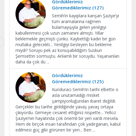
Gördüklerimiz
Göremediklerimiz (127)
Semih’in kayıplara karışan Şaziye’yi
tüm aramalarına rağmen
bulamayışıyla gelen yenilgiyi
kabullenmesi çok uzun zamanını almıştı. Yıllar
beklemekle geçmişti çünkü. Kaybettiği kadın bir gün
mutlaka gelecekti... Yenilgiyi besleyen bu bekleme
miydi? Soruyu pek az konuşabildiğim Suskun
Şemsettin sormuştu. Anlamlı bir soruydu. Yaşananları
daha da çok dü
...
Gördüklerimiz
Göremediklerimiz (125)
Kunduracı Semih’in tarihi elbette o
asla unutamadığı misket
şampiyonluğundan ibaret değildi.
Gerçekler bu tarihe girildiğinde yavaş yavaş ortaya
çıkıyordu. Girmeye cesaret ettiğiniz nispette... Yelloz
Şaziye’nin hayatında çok önemli bir yeri vardı mesela.
Hem de birçok insan tarafından çok yadırganan, kabul
edilmesi güç gibi görünen bir yeri... Ben
...