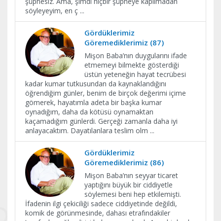
şüphesiz. Ama, şimdi hiçbir şüpheye kapılmadan
söyleyeyim, en ç
...
Gördüklerimiz
Göremediklerimiz (87)
Mişon Baba’nın duygularını ifade
etmemeyi bilmekte gösterdiği
üstün yeteneğin hayat tecrübesi
kadar kumar tutkusundan da kaynaklandığını
öğrendiğim günler, benim de birçok değerimi içime
gömerek, hayatımla adeta bir başka kumar
oynadığım, daha da kötüsü oynamaktan
kaçamadığım günlerdi. Gerçeği zamanla daha iyi
anlayacaktım. Dayatılanlara teslim olm
...
Gördüklerimiz
Göremediklerimiz (86)
Mişon Baba’nın seyyar ticaret
yaptığını büyük bir ciddiyetle
söylemesi beni hep etkilemişti.
İfadenin ilgi çekiciliği sadece ciddiyetinde değildi,
komik de görünmesinde, dahası etrafındakiler