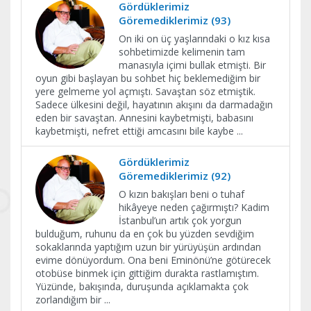
Gördüklerimiz
Göremediklerimiz (93)
On iki on üç yaşlarındaki o kız kısa
sohbetimizde kelimenin tam
manasıyla içimi bullak etmişti. Bir
oyun gibi başlayan bu sohbet hiç beklemediğim bir
yere gelmeme yol açmıştı. Savaştan söz etmiştik.
Sadece ülkesini değil, hayatının akışını da darmadağın
eden bir savaştan. Annesini kaybetmişti, babasını
kaybetmişti, nefret ettiği amcasını bile kaybe
...
Gördüklerimiz
Göremediklerimiz (92)
O kızın bakışları beni o tuhaf
hikâyeye neden çağırmıştı? Kadim
İstanbul’un artık çok yorgun
bulduğum, ruhunu da en çok bu yüzden sevdiğim
sokaklarında yaptığım uzun bir yürüyüşün ardından
evime dönüyordum. Ona beni Eminönü’ne götürecek
otobüse binmek için gittiğim durakta rastlamıştım.
Yüzünde, bakışında, duruşunda açıklamakta çok
zorlandığım bir
...