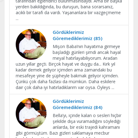
tarafından eğlendirici bulunmasındaydı. Ama bir başka
yerden bakıldığında, bu duruşun, bana sorarsanız,
acıklı bir tarafı da vardı. Yaşananlara bir vazgeçmeme
...
Gördüklerimiz
Göremediklerimiz (85)
Mişon Baba’nın hayatıma girmeye
başladığı günleri şimdi ancak hayal
meyal hatırlayabiliyorum. Aradan
uzun yıllar geçti. Birçok hayat ve duygu da... Kırk yıl
kadar demek geliyor içimden ama zamandaki bu
mesafeye yine de şüpheyle bakmak geliyor içimden.
Çünkü çok daha fazlası da mümkün. Daha eskilere
dair çok daha iyi hatırladıklarım var oysa. Öyleys
...
Gördüklerimiz
Göremediklerimiz (84)
Bella’yı, içinde kalan o sesleri hiçbir
şekilde dışa vuramadığını söylediği
anlarda, bir eski trajedi kahramanı
gibi görmüştüm. Bazı gizleri saklamaya mecbur