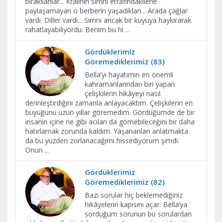
bırakılanlar... Kralının sırrını etrafındakilerle
paylaşamayan o berberin yaşadıkları... Arada çağlar
vardı. Diller vardı... Sırrını ancak bir kuyuya haykırarak
rahatlayabiliyordu. Benim bu hi
...
Gördüklerimiz
Göremediklerimiz (83)
Bella’yı hayatımın en önemli
kahramanlarından biri yapan
çelişkilerin hikâyeyi nasıl
derinleştirdiğini zamanla anlayacaktım. Çelişkilerin en
büyüğünü uzun yıllar göremedim. Gördüğümde de bir
insanın içine ne gibi acıları da gömebileceğini bir daha
hatırlamak zorunda kaldım. Yaşananları anlatmakta
da bu yüzden zorlanacağımı hissediyorum şimdi.
Onun
...
Gördüklerimiz
Göremediklerimiz (82)
Bazı sorular hiç beklemediğiniz
hikâyelerin kapısını açar. Bella’ya
sorduğum sorunun bu sorulardan