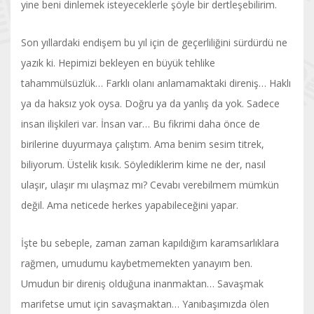
yine beni dinlemek isteyeceklerle şöyle bir dertleşebilirim.
Son yıllardaki endişem bu yıl için de geçerliliğini sürdürdü ne
yazık ki. Hepimizi bekleyen en büyük tehlike
tahammülsüzlük… Farklı olanı anlamamaktaki direniş… Haklı
ya da haksız yok oysa. Doğru ya da yanlış da yok. Sadece
insan ilişkileri var. İnsan var… Bu fikrimi daha önce de
birilerine duyurmaya çalıştım. Ama benim sesim titrek,
biliyorum. Üstelik kısık. Söylediklerim kime ne der, nasıl
ulaşır, ulaşır mı ulaşmaz mı? Cevabı verebilmem mümkün
değil. Ama neticede herkes yapabileceğini yapar.
İşte bu sebeple, zaman zaman kapıldığım karamsarlıklara
rağmen, umudumu kaybetmemekten yanayım ben.
Umudun bir direniş olduğuna inanmaktan… Savaşmak
marifetse umut için savaşmaktan… Yanıbaşımızda ölen