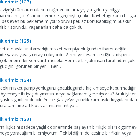
klerimiz (127)
Şaziye’yi tüm aramalarına rağmen bulamayışıyla gelen yenilgiyi
ını almıştı. Yıllar beklemekle geçmişti çünkü. Kaybettiği kadın bir gü
giyi besleyen bu bekleme miydi? Soruyu pek az konuşabildiğim Suskun
ı bir soruydu. Yaşananları daha da çok dü
...
klerimiz (125)
lbette o asla unutamadığı misket şampiyonluğundan ibaret değildi.
inde yavaş yavaş ortaya çıkıyordu. Girmeye cesaret ettiğiniz nispette...
 çok önemli bir yeri vardı mesela. Hem de birçok insan tarafından çok
güç gibi görünen bir yeri... Ben
...
klerimiz (124)
edeki misket şampiyonluğunu çocukluğunda hiç kimseye kaptırmadığın
söylemeye ihtiyaç duymasını neye bağlamam gerekiyordu? Artık iyiden
yaşlılık günlerinde bile Yelloz Şaziye’ye yönelik karmaşık duygularından
a tamirine artık pek az insanın ihtiya
...
klerimiz (123)
n ilişkisini sadece yaşlılık döneminde başlayan bir ilişki olarak görmey
eye yoracağımı bilemiyorum. Tek bildiğim delicesine bir fikrin veya