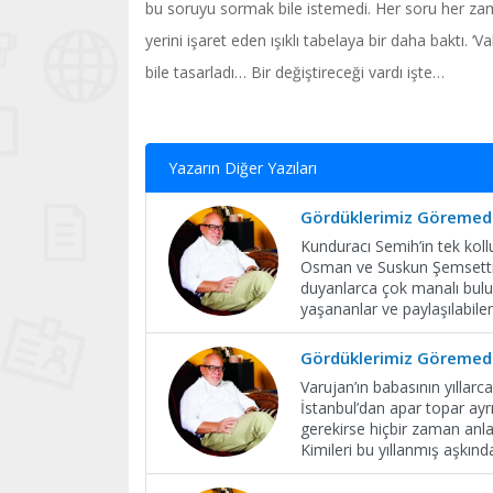
bu soruyu sormak bile istemedi. Her soru her zam
yerini işaret eden ışıklı tabelaya bir daha baktı. ‘
bile tasarladı… Bir değiştireceği vardı işte…
Yazarın Diğer Yazıları
Gördüklerimiz Göremedi
Kunduracı Semih’in tek koll
Osman ve Suskun Şemsettin i
duyanlarca çok manalı bulun
yaşananlar ve paylaşılabile
Gördüklerimiz Göremedi
Varujan’ın babasının yıllar
İstanbul’dan apar topar ay
gerekirse hiçbir zaman anla
Kimileri bu yıllanmış aşkın