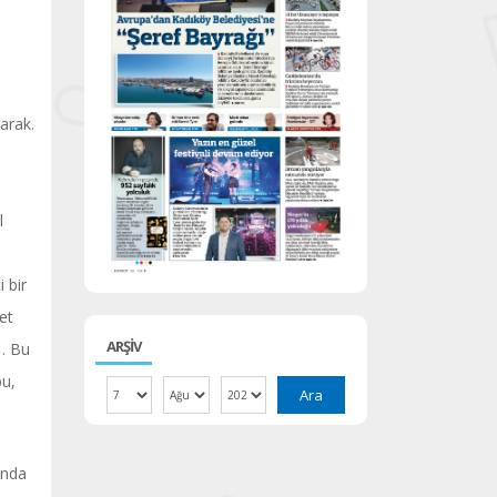
arak.
l
o
 bir
et
ARŞİV
a… Bu
bu,
Ara
ında