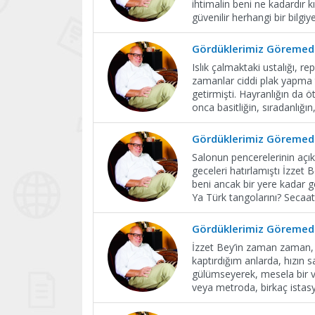
ihtimalin beni ne kadardır kı
güvenilir herhangi bir bilgi
Gördüklerimiz Göremedi
Islık çalmaktaki ustalığı, 
zamanlar ciddi plak yapma te
getirmişti. Hayranlığın da 
onca basitliğin, sıradanlığın,
Gördüklerimiz Göremedi
Salonun pencerelerinin açık
geceleri hatırlamıştı İzzet
beni ancak bir yere kadar ge
Ya Türk tangolarını? Secaa
Gördüklerimiz Göremedi
İzzet Bey’in zaman zaman, ü
kaptırdığım anlarda, hızın 
gülümseyerek, mesela bir v
veya metroda, birkaç istas