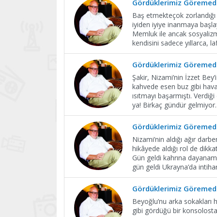
Gördüklerimiz Göremedi
Baş etmekteçok zorlandığı b
iyiden iyiye inanmaya başla
Memluk ile ancak sosyali
kendisini sadece yıllarca, laf
Gördüklerimiz Göremedi
Şakir, Nizami’nin İzzet Bey
kahvede esen buz gibi havay
ısıtmayı başarmıştı. Verdiğ
ya! Birkaç gündür gelmiyor
Gördüklerimiz Göremedi
Nizami’nin aldığı ağır darb
hikâyede aldığı rol de dikkat
Gün geldi kahrına dayanama
gün geldi Ukrayna’da intiha
Gördüklerimiz Göremedi
Beyoğlu’nu arka sokakları ha
gibi gördüğü bir konsolosta