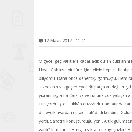
12 Mayıs 2017 - 12:41
O gece, geç vakitlere kadar açık duran dükkânın
Hayri. Çok kısa bir süreliğine eliyle hepsini fırl
biliyordu. Daha önce denemiş, görmüştü. Hem onlar
teknesinin vazgeçemeyeceği parçaları değil miydi?
yıpranmış, ama Çarşı’ya ve ruhuna çok yakışan ap
O diyordu işte. Dükkân dükkândı. Camlarında san
deseydik ayardan düşecektik’ dedi kendine. Gülüm
yerdi. Sanatını konuşturduğu yer… Artık gülümseme
vardı? Kim vardı? Hangi uzakta bıraktığı yüzler? 