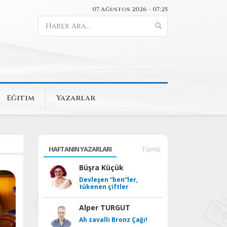
07 Ağustos 2026 - 07:25
Eğitim
Yazarlar
HAFTANIN YAZARLARI
Tümü
Büşra Küçük
Devleşen “ben”ler,
tükenen çiftler
Alper TURGUT
Ah zavallı Bronz Çağı!