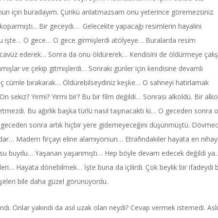
 onun için buradayım. Çünkü anlatmazsam onu yeterince göremezsiniz.
 koparmıştı... Bir geceydi… Gelecekte yapacağı resimlerin hayalini
rdu işte… O gece… O gece girmişlerdi atölyeye… Buralarda resim
ecavüz ederek… Sonra da onu öldürerek… Kendisini de öldürmeye çalış
ışlar ve çekip gitmişlerdi… Sonraki günler için kendisine devamlı
kaç cümle bırakarak… Öldürebilseydiniz keşke… O sahneyi hatırlamak
sekiz? Yirmi? Yirmi bir? Bu bir film değildi… Sonrası alkoldü. Bir alko
tmezdi. Bu ağırlık başka türlü nasıl taşınacaktı ki… O geceden sonra 
O geceden sonra artık hiçbir yere gidemeyeceğini düşünmüştü. Dövmeci
dar… Madem fırçayı eline alamıyorsun… Etrafındakiler hayata en nihay
 Doğrusu buydu… Yaşanan yaşanmıştı… Hep böyle devam edecek değildi y
leri… Hayata dönebilmek… İşte buna da içilirdi. Çok beylik bir ifadeydi 
işeleri bile daha güzel görünüyordu.
ındı. Onlar yakındı da asıl uzak olan neydi? Cevap vermek istemedi. Asl