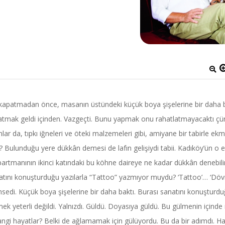
ı kapatmadan önce, masanın üstündeki küçük boya şişelerine bir daha 
atıp atmak geldi içinden. Vazgeçti. Bunu yapmak onu rahatlatmayacaktı çü
 da, tıpkı iğneleri ve öteki malzemeleri gibi, amiyane bir tabirle ek
 Bulunduğu yere dükkân demesi de lafın gelişiydi tabii. Kadıköy’ün o e
artmanının ikinci katındaki bu köhne daireye ne kadar dükkân denebili
atını konuşturduğu yazılarla “Tattoo” yazmıyor muydu? ‘Tattoo’… ‘Dö
sedi. Küçük boya şişelerine bir daha baktı. Burası sanatını konuşturd
k yeterli değildi. Yalnızdı. Güldü. Doyasıya güldü. Bu gülmenin içinde
Hangi hayatlar? Belki de ağlamamak için gülüyordu. Bu da bir adımdı. Ha