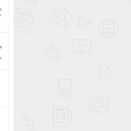
e
ı
ne
i