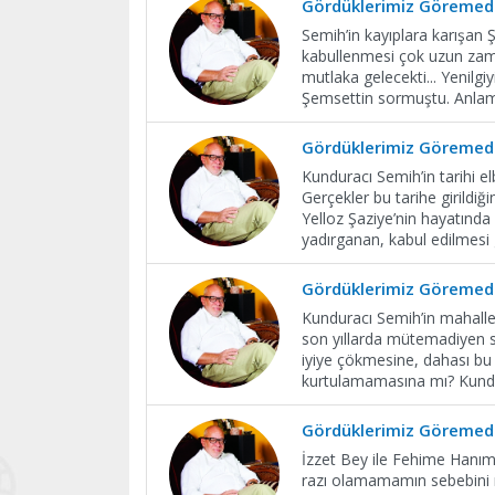
Gördüklerimiz Göremedi
Semih’in kayıplara karışan 
kabullenmesi çok uzun zaman
mutlaka gelecekti... Yenil
Şemsettin sormuştu. Anlaml
Gördüklerimiz Göremedi
Kunduracı Semih’in tarihi e
Gerçekler bu tarihe girildiğ
Yelloz Şaziye’nin hayatında
yadırganan, kabul edilmesi 
Gördüklerimiz Göremedi
Kunduracı Semih’in mahall
son yıllarda mütemadiyen 
iyiye çökmesine, dahası bu 
kurtulamamasına mı? Kundur
Gördüklerimiz Göremedi
İzzet Bey ile Fehime Hanım’ı
razı olamamamın sebebini n