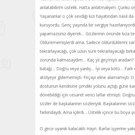
anlatabilirim üstelik. Hatta anlatmalıyım. Çünkü
Yaşananlar o çok sevdiği kızı hayatından nasıl da
kuruyordu. Genç yaşında bir sergiye hazırlanıyo
yapamazsınız diyerek… Gözlerinin önünde kıza t
Öldürememişlerdi ama. Sadece öldürdüklerini sanm
tekrarlayacağı, çok uzun süre tekrarlayacağı bir
zorunda kalmasaydım… Kaç yıl geçmişti aradan? On 
batağı… Doğru veya yanlış… İyi veya kötü… Fark e
atölyeye gidememişti. Fırçayı eline alamamıştı. 
dostunun kendisine şimdiki yolunu açtığı güne ka
dönebildiği için cesaret verici laflar etmişti.
sözler de başkalarının sözleriydi. Başkalarının söz
farkındaydı. Ama içilirdi… Üstelik içince bu boya ş
O gece uyanık kalacaktı Hayri. Barlar işyerine yak