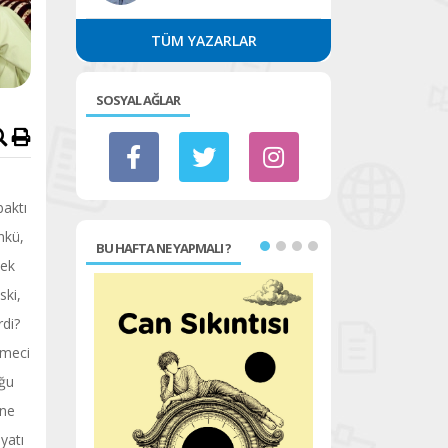
TÜM YAZARLAR
SOSYAL AĞLAR
baktı
nkü,
BU HAFTA NE YAPMALI ?
mek
ski,
rdi?
vmeci
uğu
 ne
yatı