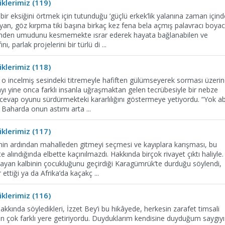
klerimiz (119)
ir eksiğini örtmek için tutunduğu ‘güçlü erkek’lik yalanına zaman içind
yan, göz kırpma tiki başına birkaç kez fena bela açmış palavracı boyac
zmden umudunu kesmemekte ısrar ederek hayata bağlanabilen ve
ını, parlak projelerini bir türlü di
...
klerimiz (118)
’i o incelmiş sesindeki titremeyle hafiften gülümseyerek sorması üzeri
ı yine onca farklı insanla uğraşmaktan gelen tecrübesiyle bir nebze
i cevap oyunu sürdürmekteki kararlılığını göstermeye yetiyordu. “Yok ab
. Baharda onun astımı arta
...
klerimiz (117)
enin ardından mahalleden gitmeyi seçmesi ve kayıplara karışması, bu
e alındığında elbette kaçınılmazdı. Hakkında birçok rivayet çıktı haliyle.
yan kalbinin çocukluğunu geçirdiği Karagümrük’te durduğu söylendi,
r ettiği ya da Afrika’da kaçakç
...
klerimiz (116)
kkında söyledikleri, İzzet Bey’i bu hikâyede, herkesin zarafet timsali
n çok farklı yere getiriyordu. Duyduklarım kendisine duyduğum saygıyı