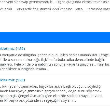
an yeni bir cevap getirmiyordu ki… Dışarı çıktığında ekmek teknesinin
Vakti geldi… Bunu artık değiştirmeli’ dedi kendine. Tatto… Kafasında yazı
klerimiz (129)
u Varujan’la dostluğuna, şehrin ruhunu bilen herkes inanabilirdi. Çengel
le o sahalarda kurduğu ilişki de futbola tutku derecesinde bağlılık
abilirdi. Hele bir de o amatör ruh sonuna kadar taşınıyorsa... Tüm bu
nler dikkate alındığında insana
...
klerimiz (128)
ca, bıkmadan usanmadan, büyük bir aşkla bağlı olduğunu söylediği
rılarak Marsilya’ya gitmesinin gerçek sebebi, doğrusunu söylemek
şılmamıştı. Çengel Osman’a göre elimizde sadece rivayetler vardı.
dan bir başka aşk yüzünden vazgeçtiğini söylemi
...