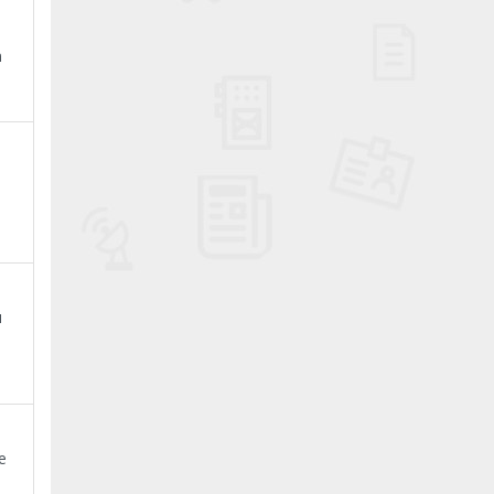
n
ı
e