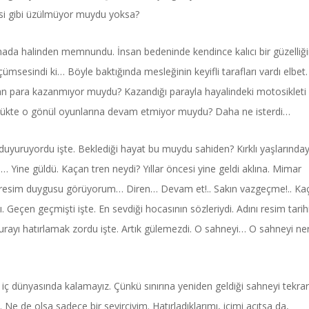
kisi gibi üzülmüyor muydu yoksa?
manada halinden memnundu. İnsan bedeninde kendince kalıcı bir güzelliğ
esindi ki… Böyle baktığında mesleğinin keyifli tarafları vardı elbet.
n para kazanmıyor muydu? Kazandığı parayla hayalindeki motosikleti
lükte o gönül oyunlarına devam etmiyor muydu? Daha ne isterdi…
Power Ballad / Ha
Haftanın Pusulası
Şarkısı
yuruyordu işte. Beklediği hayat bu muydu sahiden? Kırklı yaşlarınday
… Yine güldü. Kaçan tren neydi? Yıllar öncesi yine geldi aklına. Mimar
resim duygusu görüyorum… Diren… Devam et!.. Sakın vazgeçme!.. Kaç 
Geçen geçmişti işte. En sevdiği hocasının sözleriydi. Adını resim tarih
urayı hatırlamak zordu işte. Artık gülemezdi. O sahneyi… O sahneyi ne
n iç dünyasında kalamayız. Çünkü sınırına yeniden geldiği sahneyi tekrar
Ne de olsa sadece bir seyirciyim. Hatırladıklarımı, içimi acıtsa da,