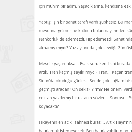
için mühim bir adım. Yaşadıklarına, kendisine es
Yaptığı işin bir sanat tarafı vardı şüphesiz. Bu 
meydana gelmesine katkıda bulunmayı neden küçüms
Nankörlük de edemezdi. Hiç edemezdi. Sanatında
almamış mıydı? Yaz aylarında çok sevdiği Gümüş
Mesele yaşamaksa… Esas soru kendisini burada du
artık. Tren kaçmış sayılır mıydı? Tren… Kaçan tren
Sinan’da okuduğu günler… Sende çok sağlam bir 
geçmişti aradan? On sekiz? Yirmi? Ne önemi vardı. 
çoktan yazdırmış bir ustanın sözleri… Sonrası… B
koyacaktı?
Hikâyenin en acıklı sahnesi burası… Artık Hayri’ni
hatırlamak istemeyecek. Ben hatırlayabilirim ama. 