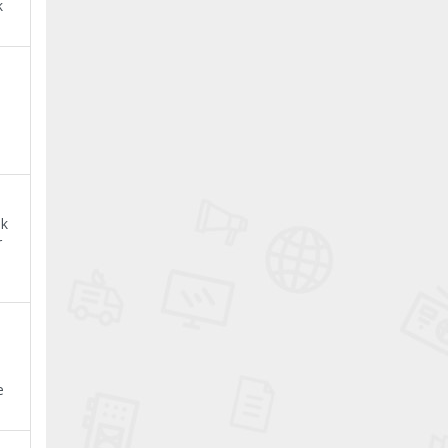
k
ak
r
e