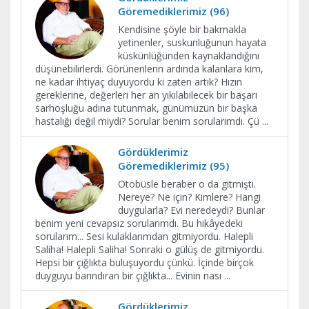
Göremediklerimiz (96)
Kendisine şöyle bir bakmakla
yetinenler, suskunluğunun hayata
küskünlüğünden kaynaklandığını
düşünebilirlerdi. Görünenlerin ardında kalanlara kim,
ne kadar ihtiyaç duyuyordu ki zaten artık? Hızın
gereklerine, değerleri her an yıkılabilecek bir başarı
sarhoşluğu adına tutunmak, günümüzün bir başka
hastalığı değil miydi? Sorular benim sorularımdı. Çü
...
Gördüklerimiz
Göremediklerimiz (95)
Otobüsle beraber o da gitmişti.
Nereye? Ne için? Kimlere? Hangi
duygularla? Evi neredeydi? Bunlar
benim yeni cevapsız sorularımdı. Bu hikâyedeki
sorularım... Sesi kulaklarımdan gitmiyordu. Halepli
Saliha! Halepli Saliha! Sonraki o gülüş de gitmiyordu.
Hepsi bir çığlıkta buluşuyordu çünkü. İçinde birçok
duyguyu barındıran bir çığlıkta... Evinin nası
...
Gördüklerimiz