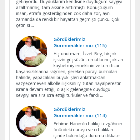
getiriyordu. Duyduklarım kendisine duyduğum saygıyı
azaltmamış, tam aksine arttırmıştı. Konuştuğum
insan, etrafa gösterdiğinden çok daha zor, aynı
zamanda da renkli bir hayattan geçmişti çünkü. Çok
çetin sı
...
Gördüklerimiz
Göremediklerimiz (115)
Hiç unutmam, İzzet Bey, birçok
işsizin güçsüzün, umutlarını çoktan
kaybetmiş emeklinin ve tüm ticari
başarısızlıklarına rağmen, gereken parayı bulmaları
halinde, yapacakları büyük işleri anlatmaktan
vazgeçemeyen alkolle ilişkisini iyi tutan hayalperestin
ısrarla devam ettiği, o aşık geleneğine duyduğu
sevgiyi ara sıra icra ettiği türküler ve farklı
...
Gördüklerimiz
Göremediklerimiz (114)
Fehime Hanım’ın balıkçı tezgâhının
önündeki duruşu ve o balıkları
içinde bulunduğu durumu dikkate