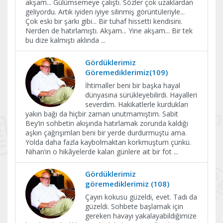
akşam... Gülümsemeye çalıştı. Sözler çok uzaklardan
geliyordu. Artık iyiden iyiye silinmiş görüntüleriyle...
Çok eski bir şarkı gibi... Bir tuhaf hissetti kendisini.
Nerden de hatırlamıştı. Akşam... Yine akşam... Bir tek
bu dize kalmıştı aklında
...
Gördüklerimiz
Göremediklerimiz(109)
İhtimaller beni bir başka hayal
dünyasına sürükleyebilirdi. Hayalleri
severdim. Hakikatlerle kurdukları
yakın bağı da hiçbir zaman unutmamıştım. Sabit
Bey’in sohbetin akışında hatırlamak zorunda kaldığı
aşkın çağrışımları beni bir yerde durdurmuştu ama.
Yolda daha fazla kaybolmaktan korkmuştum çünkü.
Nihan’ın o hikâyelerde kalan günlere ait bir fot
...
Gördüklerimiz
göremediklerimiz (108)
Çayın kokusu güzeldi, evet. Tadı da
güzeldi. Sohbete başlamak için
gereken havayı yakalayabildiğimize