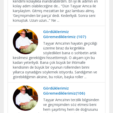
kendimi kolaylıkla inandırabilirdim. En iyi ilk adımın en
kolay adım olabileceğine de... “Dün Tayyar Amca ile
karşılaştım. Gitmiş mezattan bir gaz lambası almış.
‘Geçmişimden bir parça’ dedi. Kederliydi. Sonra seni
konuştuk. Uzun uzun...” Ne
...
Gördüklerimiz
Göremediklerimiz (107)
Tayyar Amca’nın hayatın geçiciliği
üzerine biraz da kırgınlıkla
söyledikleri bana o sohbetin artık
kesilmesi gerektiğini hissettirmişti. O akşam için bu
kadarı yeterliydi. Bana çok büyük bir ihtimalle
kendisinin de büyük bir oyunun rollerinden birini
yıllarca oynadığını söylemek istiyordu. Sandığımın ve
görebildiğimin aksine, bu rolün, başka roller
...
Gördüklerimiz
Göremediklerimiz(106)
Tayyar Amca’nın terzilik bilgisinden
ve geçmişimden söz etmesi beni
hem şaşırtmış hem de doğrusunu