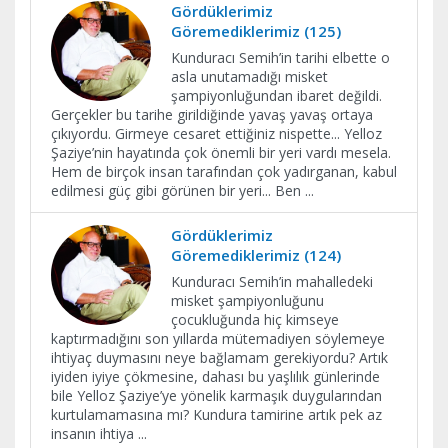
Gördüklerimiz
Göremediklerimiz (125)
Kunduracı Semih’in tarihi elbette o
asla unutamadığı misket
şampiyonluğundan ibaret değildi.
Gerçekler bu tarihe girildiğinde yavaş yavaş ortaya
çıkıyordu. Girmeye cesaret ettiğiniz nispette... Yelloz
Şaziye’nin hayatında çok önemli bir yeri vardı mesela.
Hem de birçok insan tarafından çok yadırganan, kabul
edilmesi güç gibi görünen bir yeri... Ben
...
Gördüklerimiz
Göremediklerimiz (124)
Kunduracı Semih’in mahalledeki
misket şampiyonluğunu
çocukluğunda hiç kimseye
kaptırmadığını son yıllarda mütemadiyen söylemeye
ihtiyaç duymasını neye bağlamam gerekiyordu? Artık
iyiden iyiye çökmesine, dahası bu yaşlılık günlerinde
bile Yelloz Şaziye’ye yönelik karmaşık duygularından
kurtulamamasına mı? Kundura tamirine artık pek az
insanın ihtiya
...