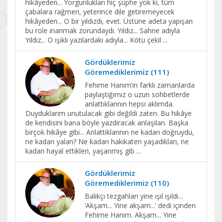
hikâyeden... Yorgunlukları hiç şüphe yok ki, tüm
çabalara rağmen, yeterince dile getiremeyecek
hikâyeden... O bir yıldızdı, evet. Üstüne adeta yapışan
bu role inanmak zorundaydı. Yıldız... Sahne adıyla
Yıldız... O ışıklı yazılardaki adıyla... Kötü çekil
...
Gördüklerimiz
Göremediklerimiz (111)
Fehime Hanım’ın farklı zamanlarda
paylaştığımız o uzun sohbetlerde
anlattıklarının hepsi aklımda.
Duyduklarım unutulacak gibi değildi zaten. Bu hikâye
de kendisini bana böyle yazdıracak anlaşılan. Başka
birçok hikâye gibi... Anlattıklarının ne kadarı doğruydu,
ne kadarı yalan? Ne kadarı hakikaten yaşadıkları, ne
kadarı hayal ettikleri, yaşanmış gib
...
Gördüklerimiz
Göremediklerimiz (110)
Balıkçı tezgahları yine ışıl ışıldı...
‘Akşam... Yine akşam...’ dedi içinden
Fehime Hanım. Akşam... Yine