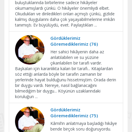
buluştuklarında birbirlerine sadece hikâyeler
okumamışlardı çünkü. O hikâyeler önemliydi elbet.
Okudukları ve dinledikleri onları açmıştı çünkü, gizlide
kalmış duygularını daha çok yaşayabilmelerine imkân
tanımıştı. Ev büyülüydü, evet. Paylaştıkları
...
Gördüklerimiz
Göremediklerimiz (76)
Her sahici hikâyenin daha az
anlatılabilen ve su yüzüne
çıkarılabilen bir tarafı vardır.
Başkaları için karanlıkta kalan bir tarafı... Kitaplardan
söz ettiği anlarda böyle bir tarafın zamanın bir
yerlerinde hayat bulduğunu hissetmiştim. Orada derin
bir duygu vardı. Nereye, nasıl bağlanacağını
bilmediğim bir duygu... Köyünün uzaklarındaki
koruluğun
...
Gördüklerimiz
Göremediklerimiz (75)
Kâmil’in anlatmaya başladığı hikâye
bende birçok soru doğuruyordu.