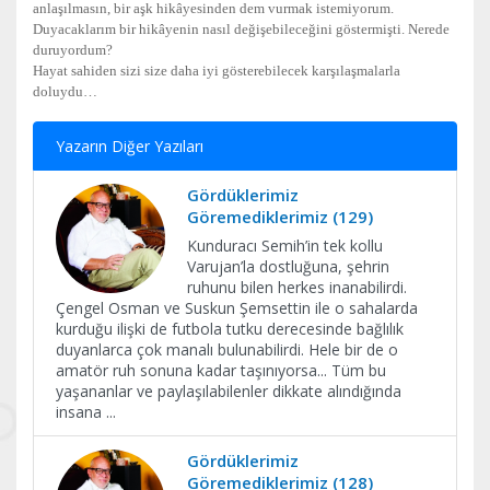
anlaşılmasın, bir aşk hikâyesinden dem vurmak istemiyorum.
Duyacaklarım bir hikâyenin nasıl değişebileceğini göstermişti. Nerede
duruyordum?
Hayat sahiden sizi size daha iyi gösterebilecek karşılaşmalarla
doluydu…
Yazarın Diğer Yazıları
Gördüklerimiz
Göremediklerimiz (129)
Kunduracı Semih’in tek kollu
Varujan’la dostluğuna, şehrin
ruhunu bilen herkes inanabilirdi.
Çengel Osman ve Suskun Şemsettin ile o sahalarda
kurduğu ilişki de futbola tutku derecesinde bağlılık
duyanlarca çok manalı bulunabilirdi. Hele bir de o
amatör ruh sonuna kadar taşınıyorsa... Tüm bu
yaşananlar ve paylaşılabilenler dikkate alındığında
insana
...
Gördüklerimiz
Göremediklerimiz (128)