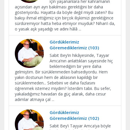
için yaşananlara her kahramanın
açısından ayrı ayrı bakılması gerektiğini bir daha
gösteriyordu. Hayatta da böyle değil miydi zaten? Bu
bakışı ihmal ettiğimiz için birçok ilişkimizi gerektiğince
sürdüremiyor hatta heba etmiyor muyduk? Nihan’ı da,
o yasak aşk yaşadığı ve adını hâlâ
...
Gördüklerimiz
Göremediklerimiz (103)
Sabit Bey’in hikâyesinde, Tayyar
Amca’nın anlattıkları sayesinde hiç
beklemediğim bir yere daha
gelmiştim. Bir sürüklenmeden bahsediyordu. Hem
yakın dostunun hem de ablasının kapıldığı bir
sürüklenmeden... Sebebini ve daha fazlasını
öğrenmek istemez miydim? İsterdim tabii. Bu sefer,
yakaladığımız havadan da güç alarak, daha cesur
adımlar atmaya çal
...
Gördüklerimiz
Göremediklerimiz (102)
Sabit Bey’i Tayyar Amca’ya böyle