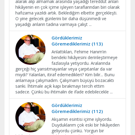
alarak alıp almamak arasında yaşadığı tereddüt anları
hikâyenin en çok içime işleyen taraflarından biri olarak
hafızama yazıldı artık. Beklediğim elbette gerçekleşti.
O yine gelecek günlerini bir daha düşünmedi ve
yaşadığı anların tadına varmaya çalışt
...
Gördüklerimiz
Göremediklerimiz (113)
Anlattıkları, Fehime Hanım’ın
bendeki hikâyesini derinleştirmeye
fazlasıyla yetiyordu. Aralarında
gerçeği hiç yansıtmayanlar veya çarpıtanlar da var
mıydı? Yalanları, itiraf edemedikleri? Kim bilir... Bunu
anlamaya çalışmadım. Çalışmam büyüyü bozacaktı
sanki. İhtimale açık kapı bırakmayı tercih ettim
sadece. Çünkü bu ihtimalin de ifade edebilecekle
...
Gördüklerimiz
Göremediklerimiz (112)
Akşamın esintisi içime işliyordu.
Duyduklarım çok eski bir hikâyeden
geliyordu çünkü. Yorgun bir