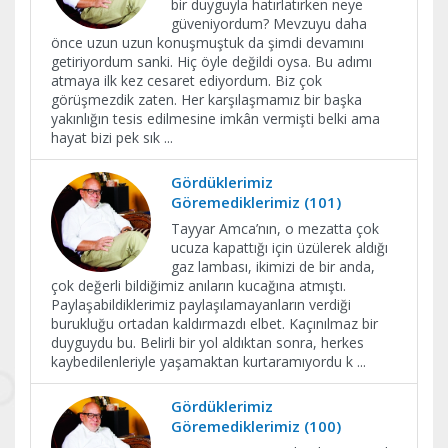
bir duyguyla hatırlatırken neye
güveniyordum? Mevzuyu daha
önce uzun uzun konuşmuştuk da şimdi devamını
getiriyordum sanki. Hiç öyle değildi oysa. Bu adımı
atmaya ilk kez cesaret ediyordum. Biz çok
görüşmezdik zaten. Her karşılaşmamız bir başka
yakınlığın tesis edilmesine imkân vermişti belki ama
hayat bizi pek sık
...
Gördüklerimiz
Göremediklerimiz (101)
Tayyar Amca’nın, o mezatta çok
ucuza kapattığı için üzülerek aldığı
gaz lambası, ikimizi de bir anda,
çok değerli bildiğimiz anıların kucağına atmıştı.
Paylaşabildiklerimiz paylaşılamayanların verdiği
burukluğu ortadan kaldırmazdı elbet. Kaçınılmaz bir
duyguydu bu. Belirli bir yol aldıktan sonra, herkes
kaybedilenleriyle yaşamaktan kurtaramıyordu k
...
Gördüklerimiz
Göremediklerimiz (100)