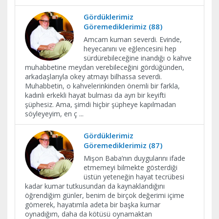
Gördüklerimiz
Göremediklerimiz (88)
Amcam kumarı severdi. Evinde,
heyecanını ve eğlencesini hep
sürdürebileceğine inandığı o kahve
muhabbetine meydan verebileceğini gördüğünden,
arkadaşlarıyla okey atmayı bilhassa severdi.
Muhabbetin, o kahvelerinkinden önemli bir farkla,
kadınlı erkekli hayat bulması da ayrı bir keyifti
şüphesiz. Ama, şimdi hiçbir şüpheye kapılmadan
söyleyeyim, en ç
...
Gördüklerimiz
Göremediklerimiz (87)
Mişon Baba’nın duygularını ifade
etmemeyi bilmekte gösterdiği
üstün yeteneğin hayat tecrübesi
kadar kumar tutkusundan da kaynaklandığını
öğrendiğim günler, benim de birçok değerimi içime
gömerek, hayatımla adeta bir başka kumar
oynadığım, daha da kötüsü oynamaktan