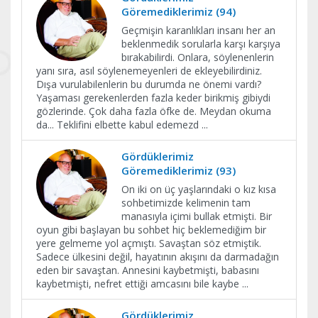
Göremediklerimiz (94)
Geçmişin karanlıkları insanı her an
beklenmedik sorularla karşı karşıya
bırakabilirdi. Onlara, söylenenlerin
yanı sıra, asıl söylenemeyenleri de ekleyebilirdiniz.
Dışa vurulabilenlerin bu durumda ne önemi vardı?
Yaşaması gerekenlerden fazla keder birikmiş gibiydi
gözlerinde. Çok daha fazla öfke de. Meydan okuma
da... Teklifini elbette kabul edemezd
...
Gördüklerimiz
Göremediklerimiz (93)
On iki on üç yaşlarındaki o kız kısa
sohbetimizde kelimenin tam
manasıyla içimi bullak etmişti. Bir
oyun gibi başlayan bu sohbet hiç beklemediğim bir
yere gelmeme yol açmıştı. Savaştan söz etmiştik.
Sadece ülkesini değil, hayatının akışını da darmadağın
eden bir savaştan. Annesini kaybetmişti, babasını
kaybetmişti, nefret ettiği amcasını bile kaybe
...
Gördüklerimiz