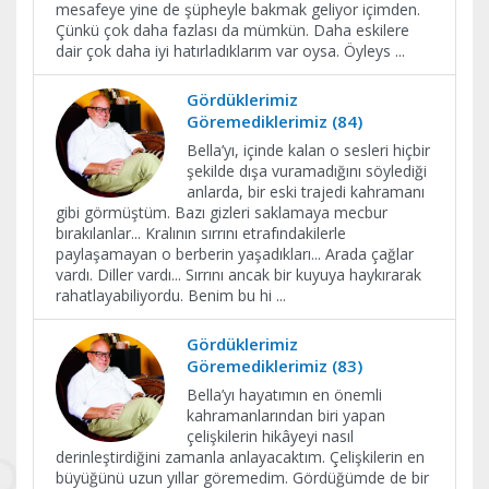
mesafeye yine de şüpheyle bakmak geliyor içimden.
Çünkü çok daha fazlası da mümkün. Daha eskilere
dair çok daha iyi hatırladıklarım var oysa. Öyleys
...
Gördüklerimiz
Göremediklerimiz (84)
Bella’yı, içinde kalan o sesleri hiçbir
şekilde dışa vuramadığını söylediği
anlarda, bir eski trajedi kahramanı
gibi görmüştüm. Bazı gizleri saklamaya mecbur
bırakılanlar... Kralının sırrını etrafındakilerle
paylaşamayan o berberin yaşadıkları... Arada çağlar
vardı. Diller vardı... Sırrını ancak bir kuyuya haykırarak
rahatlayabiliyordu. Benim bu hi
...
Gördüklerimiz
Göremediklerimiz (83)
Bella’yı hayatımın en önemli
kahramanlarından biri yapan
çelişkilerin hikâyeyi nasıl
derinleştirdiğini zamanla anlayacaktım. Çelişkilerin en
büyüğünü uzun yıllar göremedim. Gördüğümde de bir