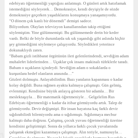
edebiyatı öğretmenliği yaptığını anlatmıştı. O günleri artık hatırlamak
istemediğini söyleyerek… Demokrasiye, kendi deyişiyle de sözde
demokrasiye geçerken yaşadıklarını konuşmaya yanaşamıyordu.
“O dönem çok kanlı bir dönemdi” demişti sadece.
Biliyordum. Olayları televizyon kanallarından takip ettiğimi
söylemiştim. Yine gülümsemişti. Bu gülümsemede derin bir keder
vardı. Belki de böyle durumlarda sık sık yaşandığı gibi aslında hiçbir
şey görmediğimi söylemeye çalışıyordu. Söyledikleri yeterince
dokunaklıydı zaten.
“Babam gizli istihbarat örgütünün ileri gelenlerindendi, sevdiğim adam
muhalefet liderlerinden… Uçaklar çok insanı makinalı tüfeklerle taradı.
Babam o uçakların içindeydi. Sevdiğim adam o sokaklarda o
kurşunlara hedef olanların arasında…”
Gözleri dolmuştu. Anlayabilirdim. Bazı yaraların kapanması o kadar
kolay değildi. Buna rağmen ayakta kalmaya çalışmıştı. Gün gelmiş,
evlenmişti. Kendisine büyük anlayış gösteren bir adamla… Bir
meslektaşıyla… Bir matematik öğretmeniyle… Gelgelelim Rus
Edebiyatı öğretmenliği o kadar da itibar görmüyordu artık. Talep de
görmüyordu. Devir değişmişti. Bir insan hayatına kaç farklı devir
sığdırabilirdi bilemiyordu ama o sığdırmıştı. Sığdırmaya mecbur
kalmıştı daha doğrusu. Çalışmış, çocuk yuvası öğretmenliği üzerine
kendisini geliştirmişti. Sonra da yıllarca farklı çocuk yuvalarında
çalışarak ekmeğini kazanmaya çalışmıştı. Alın teriyle, namusuyla…
Çocukları da olmuştu. Ne var ki küçük çocuklarla kurmayı başardığı o