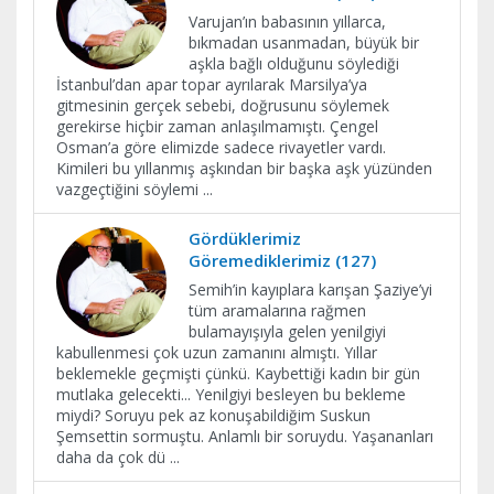
Varujan’ın babasının yıllarca,
bıkmadan usanmadan, büyük bir
aşkla bağlı olduğunu söylediği
İstanbul’dan apar topar ayrılarak Marsilya’ya
gitmesinin gerçek sebebi, doğrusunu söylemek
gerekirse hiçbir zaman anlaşılmamıştı. Çengel
Osman’a göre elimizde sadece rivayetler vardı.
Kimileri bu yıllanmış aşkından bir başka aşk yüzünden
vazgeçtiğini söylemi
...
Gördüklerimiz
Göremediklerimiz (127)
Semih’in kayıplara karışan Şaziye’yi
tüm aramalarına rağmen
bulamayışıyla gelen yenilgiyi
kabullenmesi çok uzun zamanını almıştı. Yıllar
beklemekle geçmişti çünkü. Kaybettiği kadın bir gün
mutlaka gelecekti... Yenilgiyi besleyen bu bekleme
miydi? Soruyu pek az konuşabildiğim Suskun
Şemsettin sormuştu. Anlamlı bir soruydu. Yaşananları
daha da çok dü
...