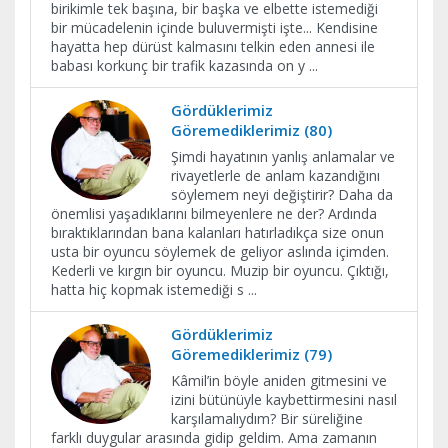
birikimle tek başına, bir başka ve elbette istemediği
bir mücadelenin içinde buluvermişti işte... Kendisine
hayatta hep dürüst kalmasını telkin eden annesi ile
babası korkunç bir trafik kazasında on y
...
Gördüklerimiz
Göremediklerimiz (80)
Şimdi hayatının yanlış anlamalar ve
rivayetlerle de anlam kazandığını
söylemem neyi değiştirir? Daha da
önemlisi yaşadıklarını bilmeyenlere ne der? Ardında
bıraktıklarından bana kalanları hatırladıkça size onun
usta bir oyuncu söylemek de geliyor aslında içimden.
Kederli ve kırgın bir oyuncu. Muzip bir oyuncu. Çıktığı,
hatta hiç kopmak istemediği s
...
Gördüklerimiz
Göremediklerimiz (79)
Kâmil’in böyle aniden gitmesini ve
izini bütünüyle kaybettirmesini nasıl
karşılamalıydım? Bir süreliğine
farklı duygular arasında gidip geldim. Ama zamanın