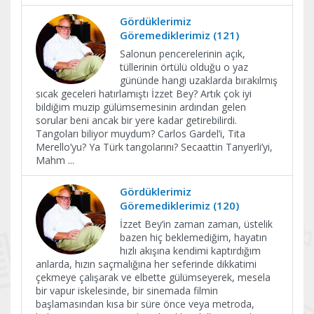
Gördüklerimiz
Göremediklerimiz (121)
Salonun pencerelerinin açık,
tüllerinin örtülü olduğu o yaz
gününde hangi uzaklarda bırakılmış
sıcak geceleri hatırlamıştı İzzet Bey? Artık çok iyi
bildiğim muzip gülümsemesinin ardından gelen
sorular beni ancak bir yere kadar getirebilirdi.
Tangoları biliyor muydum? Carlos Gardel’i, Tita
Merello’yu? Ya Türk tangolarını? Secaattin Tanyerli’yi,
Mahm
...
Gördüklerimiz
Göremediklerimiz (120)
İzzet Bey’in zaman zaman, üstelik
bazen hiç beklemediğim, hayatın
hızlı akışına kendimi kaptırdığım
anlarda, hızın saçmalığına her seferinde dikkatimi
çekmeye çalışarak ve elbette gülümseyerek, mesela
bir vapur iskelesinde, bir sinemada filmin
başlamasından kısa bir süre önce veya metroda,