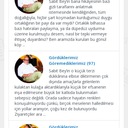
Sabit Bey’in bana hikâyesinin bazı
gizli taraflarını anlatmak
istemesinde kendiliğinden, tüm
doğallığıyla, hiçbir şart koşmadan kurduğumuz duygu
ortaklığının bir payı da var mıydı? Ortaklık bilhassa
bazı hatıraları paylaşma, ya da düpedüz uydurma
üzerine kurulmuştu desem, nasıl bir tepki vermeye
ihtiyaç duyardınız? Ben aramızda kurulan bu gönül
köp
...
Gördüklerimiz
Göremediklerimiz (97)
Sabit Bey’in o küçük terzi
dükkânına elbise diktirmenin çok
dışında amaçlarla gelenlerin
kulaktan kulağa aktardıklarıyla küçük bir efsanenin
inşa edilmesine büyük bir katkıda bulunmaları
sebepsiz değildi. Orada sadece hayatın renkleri
konuşulmuyordu çünkü, birçok meselenin halledilmesi
için yollar aranıyor, çoğu kez de bulunuyordu.
Ziyaretçiler ara
...
Gördüklerimiz