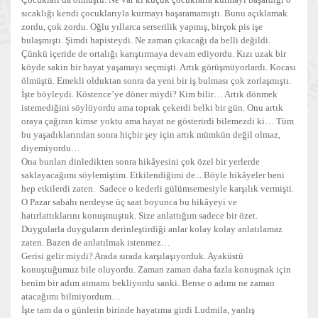
sıcaklığı kendi çocuklarıyla kurmayı başaramamıştı. Bunu açıklamak
zordu, çok zordu. Oğlu yıllarca serserilik yapmış, birçok pis işe
bulaşmıştı. Şimdi hapisteydi. Ne zaman çıkacağı da belli değildi.
Çünkü içeride de ortalığı karıştırmaya devam ediyordu. Kızı uzak bir
köyde sakin bir hayat yaşamayı seçmişti. Artık görüşmüyorlardı. Kocası
ölmüştü. Emekli olduktan sonra da yeni bir iş bulması çok zorlaşmıştı.
İşte böyleydi. Köstence’ye döner miydi? Kim bilir… Artık dönmek
istemediğini söylüyordu ama toprak çekerdi belki bir gün. Onu artık
oraya çağıran kimse yoktu ama hayat ne gösterirdi bilemezdi ki… Tüm
bu yaşadıklarından sonra hiçbir şey için artık mümkün değil olmaz,
diyemiyordu…
Ona bunları dinledikten sonra hikâyesini çok özel bir yerlerde
saklayacağımı söylemiştim. Etkilendiğimi de... Böyle hikâyeler beni
hep etkilerdi zaten. Sadece o kederli gülümsemesiyle karşılık vermişti.
O Pazar sabahı nerdeyse üç saat boyunca bu hikâyeyi ve
hatırlattıklarını konuşmuştuk. Size anlattığım sadece bir özet.
Duygularla duyguların derinleştirdiği anlar kolay kolay anlatılamaz
zaten. Bazen de anlatılmak istenmez…
Gerisi gelir miydi? Arada sırada karşılaşıyorduk. Ayaküstü
konuştuğumuz bile oluyordu. Zaman zaman daha fazla konuşmak için
benim bir adım atmamı bekliyordu sanki. Bense o adımı ne zaman
atacağımı bilmiyordum…
İşte tam da o günlerin birinde hayatıma girdi Ludmila, yanlış