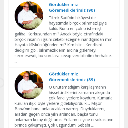
Gördüklerimiz
Göremediklerimiz (90)
Titrek Sadi’nin hikâyesi de
hayatımda birçok bilinmezliğiyle
kaldı. Bunu en çok o istemişti
galiba. Korkusundan mı? Ancak böyle etrafındaki
birçok insanın ilgisini çekebileceğine inandığından mı?
Hayata küskünlüğünden mi? Kim bilir... Kendisini,
dediğim gibi, bilinmezliklerin ardına gizlemeyi
seçmeseydi, bu sorulara cevap verebilirdim herhalde...
...
Gördüklerimiz
Göremediklerimiz (89)
O unutamadığım karşılaşmanın
hissettirdiklerini zamanın akışında
çok farklı yerlere koydum. Kumarla
kurulan ilişki öyle yerlere gidebiliyordu ki... Mişon
Baba’nın bana anlatacakları varmış. Duyduklarımı,
aradan geçen onca yılın ardından, başka türlü
anlamam kolay değil artık. Yollarımız yine o sokakların
birinde çakışmıştı. Çok üzgündüm. Sebebi
...