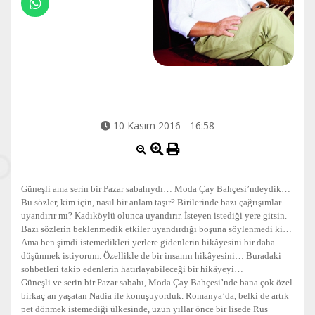
10 Kasım 2016 - 16:58
Güneşli ama serin bir Pazar sabahıydı… Moda Çay Bahçesi’ndeydik…
Bu sözler, kim için, nasıl bir anlam taşır? Birilerinde bazı çağrışımlar
uyandırır mı? Kadıköylü olunca uyandırır. İsteyen istediği yere gitsin.
Bazı sözlerin beklenmedik etkiler uyandırdığı boşuna söylenmedi ki…
Ama ben şimdi istemedikleri yerlere gidenlerin hikâyesini bir daha
düşünmek istiyorum. Özellikle de bir insanın hikâyesini… Buradaki
sohbetleri takip edenlerin hatırlayabileceği bir hikâyeyi…
Güneşli ve serin bir Pazar sabahı, Moda Çay Bahçesi’nde bana çok özel
birkaç an yaşatan Nadia ile konuşuyorduk. Romanya’da, belki de artık
pet dönmek istemediği ülkesinde, uzun yıllar önce bir lisede Rus