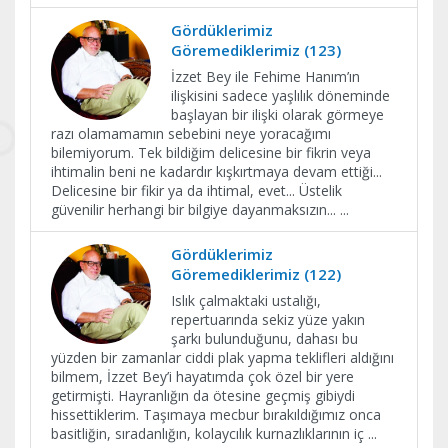
Gördüklerimiz
Göremediklerimiz (123)
İzzet Bey ile Fehime Hanım’ın
ilişkisini sadece yaşlılık döneminde
başlayan bir ilişki olarak görmeye
razı olamamamın sebebini neye yoracağımı
bilemiyorum. Tek bildiğim delicesine bir fikrin veya
ihtimalin beni ne kadardır kışkırtmaya devam ettiği...
Delicesine bir fikir ya da ihtimal, evet... Üstelik
güvenilir herhangi bir bilgiye dayanmaksızın...
...
Gördüklerimiz
Göremediklerimiz (122)
Islık çalmaktaki ustalığı,
repertuarında sekiz yüze yakın
şarkı bulunduğunu, dahası bu
yüzden bir zamanlar ciddi plak yapma teklifleri aldığını
bilmem, İzzet Bey’i hayatımda çok özel bir yere
getirmişti. Hayranlığın da ötesine geçmiş gibiydi
hissettiklerim. Taşımaya mecbur bırakıldığımız onca
basitliğin, sıradanlığın, kolaycılık kurnazlıklarının iç
...