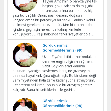
Tayyar Amca’nın o bankta yine tek
başına, çok uzaklara dalmış gibi
oturması, aslına bakarsanız, hiç
şaşırtıcı değildi. Onun, nasıl desem, doğasının
vazgeçilemez bir parçasıydı bu sanki. Tarihinin kabul
edilmesi gereken bir tezahürü... Kim bilir o anlarda
içinden, geçmişin neresinde kalmış kimlerle
konuşuyordu... Yaşı hakkında farklı rivayetler dola
...
Gördüklerimiz
Göremediklerimiz (99)
Uzun Ziya’nın bitkiler hakkındaki o
derin ve engin bilgisine rağmen,
Sabit Bey için aradıklarımın
bulunamayacağını söylemesi beni, ne gizleyeyim,
biraz da hayal kırıklığına uğratmıştı. Bu bir sitem değil.
Samimiyetinden hâlâ zerre kadar şüphe etmiyorum.
Cesaretimi asıl kıran, onun bile bu arayışta çaresiz
kalışıydı. Bana hissettiklerini dile getiri
...
Gördüklerimiz
Göremediklerimiz (98)