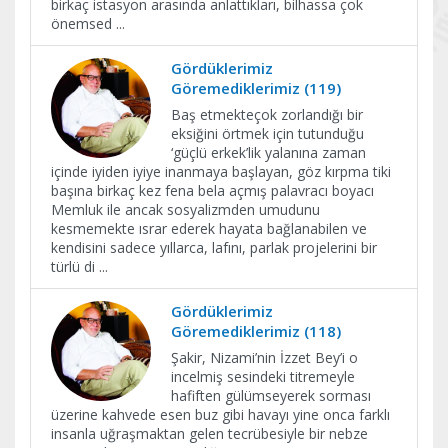
birkaç istasyon arasında anlattıkları, bilhassa çok
önemsed
...
Gördüklerimiz
Göremediklerimiz (119)
Baş etmekteçok zorlandığı bir
eksiğini örtmek için tutunduğu
‘güçlü erkek’lik yalanına zaman
içinde iyiden iyiye inanmaya başlayan, göz kırpma tiki
başına birkaç kez fena bela açmış palavracı boyacı
Memluk ile ancak sosyalizmden umudunu
kesmemekte ısrar ederek hayata bağlanabilen ve
kendisini sadece yıllarca, lafını, parlak projelerini bir
türlü di
...
Gördüklerimiz
Göremediklerimiz (118)
Şakir, Nizami’nin İzzet Bey’i o
incelmiş sesindeki titremeyle
hafiften gülümseyerek sorması
üzerine kahvede esen buz gibi havayı yine onca farklı
insanla uğraşmaktan gelen tecrübesiyle bir nebze