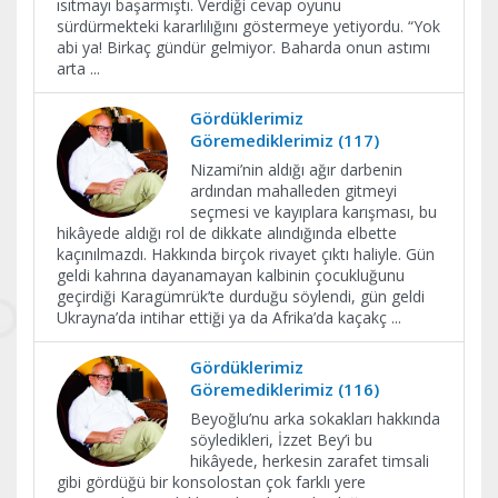
ısıtmayı başarmıştı. Verdiği cevap oyunu
sürdürmekteki kararlılığını göstermeye yetiyordu. “Yok
abi ya! Birkaç gündür gelmiyor. Baharda onun astımı
arta
...
Gördüklerimiz
Göremediklerimiz (117)
Nizami’nin aldığı ağır darbenin
ardından mahalleden gitmeyi
seçmesi ve kayıplara karışması, bu
hikâyede aldığı rol de dikkate alındığında elbette
kaçınılmazdı. Hakkında birçok rivayet çıktı haliyle. Gün
geldi kahrına dayanamayan kalbinin çocukluğunu
geçirdiği Karagümrük’te durduğu söylendi, gün geldi
Ukrayna’da intihar ettiği ya da Afrika’da kaçakç
...
Gördüklerimiz
Göremediklerimiz (116)
Beyoğlu’nu arka sokakları hakkında
söyledikleri, İzzet Bey’i bu
hikâyede, herkesin zarafet timsali
gibi gördüğü bir konsolostan çok farklı yere