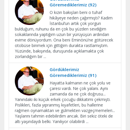
Göremediklerimiz (92)
O kızın bakışları beni o tuhaf
hikâyeye neden çağırmıştı? Kadim
İstanbul’un artık çok yorgun
bulduğum, ruhunu da en çok bu yüzden sevdiğim
sokaklarında yaptığım uzun bir yürüyüşün ardından
evime dönüyordum. Ona beni Eminönü’ne götürecek
otobüse binmek için gittiğim durakta rastlamıştım.
Yüzünde, bakışında, duruşunda açıklamakta çok
zorlandığım bir
...
Gördüklerimiz
Göremediklerimiz (91)
Hayatta kalmanın ne çok yolu ve
çaresi vardı. Ne çok yalanı. Aynı
zamanda da ne çok doğrusu...
Yanındaki iki küçük erkek çocuğu dikkatimi çekmişti.
Pislikleri, fazla yıpranmış kıyafetleri, bu hallerine
rağmen oynamaktan ve gülmekten vazgeçmemeleri...
Yaşlarını tahmin edebilirdim ancak. Biri sekiz öteki de
altı yaşındaydı belki. Yanılıyor olabilirdi
...