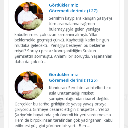
Gördüklerimiz
Göremediklerimiz (127)
Semih’in kayıplara karışan Şaziye’yi
tüm aramalarına rağmen
bulamayışıyla gelen yenilgiyi
kabullenmesi çok uzun zamanını almıştı. Yıllar
beklemekle geçmişti çünkü. Kaybettiği kadın bir gün
mutlaka gelecekti... Yenilgiyi besleyen bu bekleme
miydi? Soruyu pek az konuşabildiğim Suskun
Şemsettin sormuştu. Anlamlı bir soruydu. Yaşananları
daha da çok dü
...
Gördüklerimiz
Göremediklerimiz (125)
Kunduracı Semih’in tarihi elbette o
asla unutamadığı misket
şampiyonluğundan ibaret değildi.
Gerçekler bu tarihe girildiğinde yavaş yavaş ortaya
çıkıyordu. Girmeye cesaret ettiğiniz nispette... Yelloz
Şaziye’nin hayatında çok önemli bir yeri vardı mesela.
Hem de birçok insan tarafından çok yadırganan, kabul
edilmesi güç gibi görünen bir yeri... Ben
...