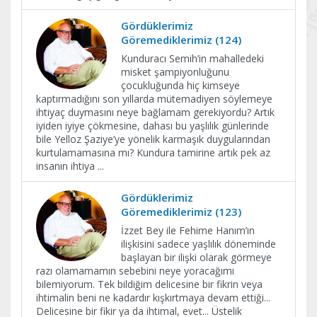
Gördüklerimiz
Göremediklerimiz (124)
Kunduracı Semih’in mahalledeki
misket şampiyonluğunu
çocukluğunda hiç kimseye
kaptırmadığını son yıllarda mütemadiyen söylemeye
ihtiyaç duymasını neye bağlamam gerekiyordu? Artık
iyiden iyiye çökmesine, dahası bu yaşlılık günlerinde
bile Yelloz Şaziye’ye yönelik karmaşık duygularından
kurtulamamasına mı? Kundura tamirine artık pek az
insanın ihtiya
...
Gördüklerimiz
Göremediklerimiz (123)
İzzet Bey ile Fehime Hanım’ın
ilişkisini sadece yaşlılık döneminde
başlayan bir ilişki olarak görmeye
razı olamamamın sebebini neye yoracağımı
bilemiyorum. Tek bildiğim delicesine bir fikrin veya
ihtimalin beni ne kadardır kışkırtmaya devam ettiği...
Delicesine bir fikir ya da ihtimal, evet... Üstelik