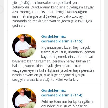
gibi gördüğü bir konsolostan çok farklı yere
getiriyordu. Duyduklarım kendisine duyduğum saygıyı
azaltmamış, tam aksine arttırmıştı. Konuştuğum
insan, etrafa gösterdiğinden çok daha zor, aynı
zamanda da renkli bir hayattan geçmişti çünkü. Çok
çetin sı
...
Gördüklerimiz
Göremediklerimiz (115)
Hiç unutmam, İzzet Bey, birçok
işsizin güçsüzün, umutlarını çoktan
kaybetmiş emeklinin ve tüm ticari
başarısızlıklarına rağmen, gereken parayı bulmaları
halinde, yapacakları büyük işleri anlatmaktan
vazgeçemeyen alkolle ilişkisini iyi tutan hayalperestin
ısrarla devam ettiği, o aşık geleneğine duyduğu
sevgiyi ara sıra icra ettiği türküler ve farklı
...
Gördüklerimiz
Göremediklerimiz (114)
Fehime Hanım’ın balıkçı tezgâhının
önündeki duruşu ve o balıkları