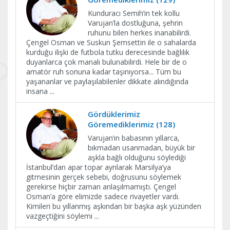
Kunduracı Semih’in tek kollu
Varujan’la dostluğuna, şehrin
ruhunu bilen herkes inanabilirdi.
Çengel Osman ve Suskun Şemsettin ile o sahalarda
kurduğu ilişki de futbola tutku derecesinde bağlılık
duyanlarca çok manalı bulunabilirdi. Hele bir de o
amatör ruh sonuna kadar taşınıyorsa... Tüm bu
yaşananlar ve paylaşılabilenler dikkate alındığında
insana
...
Gördüklerimiz
Göremediklerimiz (128)
Varujan’ın babasının yıllarca,
bıkmadan usanmadan, büyük bir
aşkla bağlı olduğunu söylediği
İstanbul’dan apar topar ayrılarak Marsilya’ya
gitmesinin gerçek sebebi, doğrusunu söylemek
gerekirse hiçbir zaman anlaşılmamıştı. Çengel
Osman’a göre elimizde sadece rivayetler vardı.
Kimileri bu yıllanmış aşkından bir başka aşk yüzünden
vazgeçtiğini söylemi
...