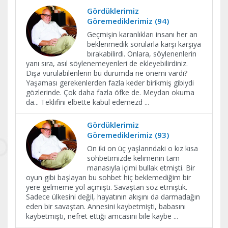
Gördüklerimiz
Göremediklerimiz (94)
Geçmişin karanlıkları insanı her an
beklenmedik sorularla karşı karşıya
bırakabilirdi. Onlara, söylenenlerin
yanı sıra, asıl söylenemeyenleri de ekleyebilirdiniz.
Dışa vurulabilenlerin bu durumda ne önemi vardı?
Yaşaması gerekenlerden fazla keder birikmiş gibiydi
gözlerinde. Çok daha fazla öfke de. Meydan okuma
da... Teklifini elbette kabul edemezd
...
Gördüklerimiz
Göremediklerimiz (93)
On iki on üç yaşlarındaki o kız kısa
sohbetimizde kelimenin tam
manasıyla içimi bullak etmişti. Bir
oyun gibi başlayan bu sohbet hiç beklemediğim bir
yere gelmeme yol açmıştı. Savaştan söz etmiştik.
Sadece ülkesini değil, hayatının akışını da darmadağın
eden bir savaştan. Annesini kaybetmişti, babasını
kaybetmişti, nefret ettiği amcasını bile kaybe
...