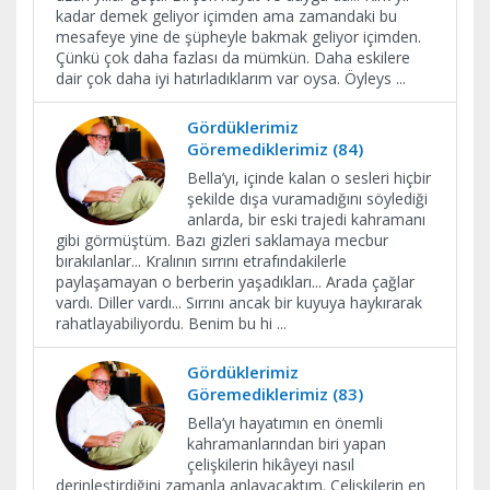
kadar demek geliyor içimden ama zamandaki bu
mesafeye yine de şüpheyle bakmak geliyor içimden.
Çünkü çok daha fazlası da mümkün. Daha eskilere
dair çok daha iyi hatırladıklarım var oysa. Öyleys
...
Gördüklerimiz
Göremediklerimiz (84)
Bella’yı, içinde kalan o sesleri hiçbir
şekilde dışa vuramadığını söylediği
anlarda, bir eski trajedi kahramanı
gibi görmüştüm. Bazı gizleri saklamaya mecbur
bırakılanlar... Kralının sırrını etrafındakilerle
paylaşamayan o berberin yaşadıkları... Arada çağlar
vardı. Diller vardı... Sırrını ancak bir kuyuya haykırarak
rahatlayabiliyordu. Benim bu hi
...
Gördüklerimiz
Göremediklerimiz (83)
Bella’yı hayatımın en önemli
kahramanlarından biri yapan
çelişkilerin hikâyeyi nasıl
derinleştirdiğini zamanla anlayacaktım. Çelişkilerin en