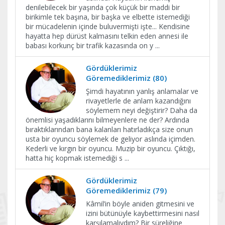
denilebilecek bir yaşında çok küçük bir maddi bir
birikimle tek başına, bir başka ve elbette istemediği
bir mücadelenin içinde buluvermişti işte... Kendisine
hayatta hep dürüst kalmasını telkin eden annesi ile
babası korkunç bir trafik kazasında on y
...
Gördüklerimiz
Göremediklerimiz (80)
Şimdi hayatının yanlış anlamalar ve
rivayetlerle de anlam kazandığını
söylemem neyi değiştirir? Daha da
önemlisi yaşadıklarını bilmeyenlere ne der? Ardında
bıraktıklarından bana kalanları hatırladıkça size onun
usta bir oyuncu söylemek de geliyor aslında içimden.
Kederli ve kırgın bir oyuncu. Muzip bir oyuncu. Çıktığı,
hatta hiç kopmak istemediği s
...
Gördüklerimiz
Göremediklerimiz (79)
Kâmil’in böyle aniden gitmesini ve
izini bütünüyle kaybettirmesini nasıl
karşılamalıydım? Bir süreliğine