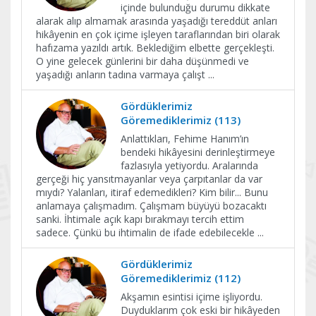
içinde bulunduğu durumu dikkate
alarak alıp almamak arasında yaşadığı tereddüt anları
hikâyenin en çok içime işleyen taraflarından biri olarak
hafızama yazıldı artık. Beklediğim elbette gerçekleşti.
O yine gelecek günlerini bir daha düşünmedi ve
yaşadığı anların tadına varmaya çalışt
...
Gördüklerimiz
Göremediklerimiz (113)
Anlattıkları, Fehime Hanım’ın
bendeki hikâyesini derinleştirmeye
fazlasıyla yetiyordu. Aralarında
gerçeği hiç yansıtmayanlar veya çarpıtanlar da var
mıydı? Yalanları, itiraf edemedikleri? Kim bilir... Bunu
anlamaya çalışmadım. Çalışmam büyüyü bozacaktı
sanki. İhtimale açık kapı bırakmayı tercih ettim
sadece. Çünkü bu ihtimalin de ifade edebilecekle
...
Gördüklerimiz
Göremediklerimiz (112)
Akşamın esintisi içime işliyordu.
Duyduklarım çok eski bir hikâyeden