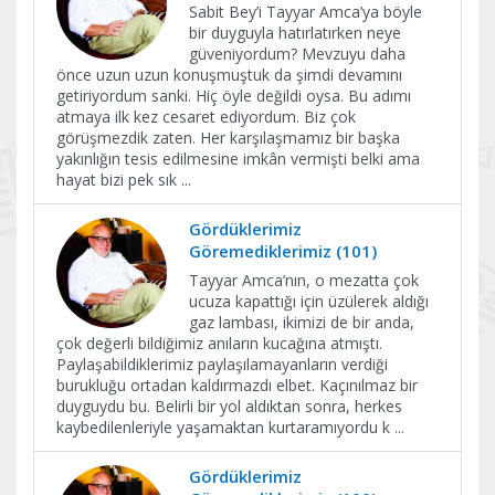
Sabit Bey’i Tayyar Amca’ya böyle
bir duyguyla hatırlatırken neye
güveniyordum? Mevzuyu daha
önce uzun uzun konuşmuştuk da şimdi devamını
getiriyordum sanki. Hiç öyle değildi oysa. Bu adımı
atmaya ilk kez cesaret ediyordum. Biz çok
görüşmezdik zaten. Her karşılaşmamız bir başka
yakınlığın tesis edilmesine imkân vermişti belki ama
hayat bizi pek sık
...
Gördüklerimiz
Göremediklerimiz (101)
Tayyar Amca’nın, o mezatta çok
ucuza kapattığı için üzülerek aldığı
gaz lambası, ikimizi de bir anda,
çok değerli bildiğimiz anıların kucağına atmıştı.
Paylaşabildiklerimiz paylaşılamayanların verdiği
burukluğu ortadan kaldırmazdı elbet. Kaçınılmaz bir
duyguydu bu. Belirli bir yol aldıktan sonra, herkes
kaybedilenleriyle yaşamaktan kurtaramıyordu k
...
Gördüklerimiz