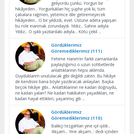
geliyordu çünkü. Yorgun bir
hikâyeden... Yorgunlukları hiç şüphe yok ki, tüm
çabalara rağmen, yeterince dile getiremeyecek
hikâyeden... O bir yıldızdı, evet. Üstüne adeta yapışan
bu role inanmak zorundaydı. Yıldız... Sahne adıyla
Yıldız... O ışıklı yazılardaki adıyla... Kötü çekil
...
Gördüklerimiz
Göremediklerimiz (111)
Fehime Hanım’ın farklı zamanlarda
paylaştığımız o uzun sohbetlerde
anlattıklarının hepsi aklımda.
Duyduklarım unutulacak gibi değildi zaten. Bu hikâye
de kendisini bana böyle yazdıracak anlaşılan. Başka
birçok hikâye gibi... Anlattıklarının ne kadarı doğruydu,
ne kadarı yalan? Ne kadarı hakikaten yaşadıkları, ne
kadarı hayal ettikleri, yaşanmış gib
...
Gördüklerimiz
Göremediklerimiz (110)
Balıkçı tezgahları yine ışıl ışıldı...
‘Akşam... Yine akşam...’ dedi içinden