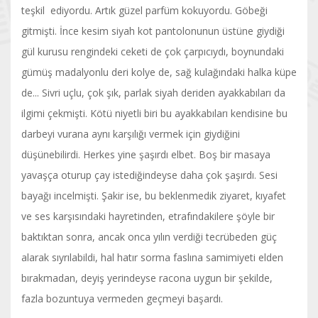
teşkil ediyordu. Artık güzel parfüm kokuyordu. Göbeği
gitmişti. İnce kesim siyah kot pantolonunun üstüne giydiği
gül kurusu rengindeki ceketi de çok çarpıcıydı, boynundaki
gümüş madalyonlu deri kolye de, sağ kulağındaki halka küpe
de... Sivri uçlu, çok şık, parlak siyah deriden ayakkabıları da
ilgimi çekmişti. Kötü niyetli biri bu ayakkabıları kendisine bu
darbeyi vurana aynı karşılığı vermek için giydiğini
düşünebilirdi. Herkes yine şaşırdı elbet. Boş bir masaya
yavaşça oturup çay istediğindeyse daha çok şaşırdı. Sesi
bayağı incelmişti. Şakir ise, bu beklenmedik ziyaret, kıyafet
ve ses karşısındaki hayretinden, etrafındakilere şöyle bir
baktıktan sonra, ancak onca yılın verdiği tecrübeden güç
alarak sıyrılabildi, hal hatır sorma faslına samimiyeti elden
bırakmadan, deyiş yerindeyse racona uygun bir şekilde,
fazla bozuntuya vermeden geçmeyi başardı.