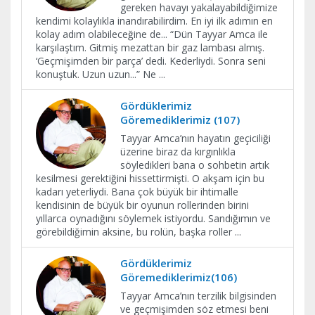
gereken havayı yakalayabildiğimize
kendimi kolaylıkla inandırabilirdim. En iyi ilk adımın en
kolay adım olabileceğine de... “Dün Tayyar Amca ile
karşılaştım. Gitmiş mezattan bir gaz lambası almış.
‘Geçmişimden bir parça’ dedi. Kederliydi. Sonra seni
konuştuk. Uzun uzun...” Ne
...
Gördüklerimiz
Göremediklerimiz (107)
Tayyar Amca’nın hayatın geçiciliği
üzerine biraz da kırgınlıkla
söyledikleri bana o sohbetin artık
kesilmesi gerektiğini hissettirmişti. O akşam için bu
kadarı yeterliydi. Bana çok büyük bir ihtimalle
kendisinin de büyük bir oyunun rollerinden birini
yıllarca oynadığını söylemek istiyordu. Sandığımın ve
görebildiğimin aksine, bu rolün, başka roller
...
Gördüklerimiz
Göremediklerimiz(106)
Tayyar Amca’nın terzilik bilgisinden
ve geçmişimden söz etmesi beni