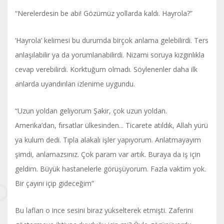
“Nerelerdesin be abi! Gözümüz yollarda kaldı. Hayrola?”
‘Hayrola’ kelimesi bu durumda birçok anlama gelebilirdi. Ters
anlaşılabilir ya da yorumlanabilirdi. Nizami soruya kızgınlıkla
cevap verebilirdi. Korktuğum olmadı. Söylenenler daha ilk
anlarda uyandırılan izlenime uygundu.
“Uzun yoldan geliyorum Şakir, çok uzun yoldan.
Amerika’dan, fırsatlar ülkesinden... Ticarete atıldık, Allah yürü
ya kulum dedi. Tıpla alakalı işler yapıyorum. Anlatmayayım
şimdi, anlamazsınız. Çok param var artık. Buraya da iş için
geldim. Büyük hastanelerle görüşüyorum. Fazla vaktim yok.
Bir çayını içip gideceğim”
Bu lafları o ince sesini biraz yükselterek etmişti. Zaferini