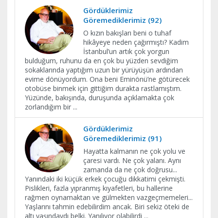
Gördüklerimiz
Göremediklerimiz (92)
O kızın bakışları beni o tuhaf
hikâyeye neden çağırmıştı? Kadim
İstanbul’un artık çok yorgun
bulduğum, ruhunu da en çok bu yüzden sevdiğim
sokaklarında yaptığım uzun bir yürüyüşün ardından
evime dönüyordum. Ona beni Eminönü’ne götürecek
otobüse binmek için gittiğim durakta rastlamıştım.
Yüzünde, bakışında, duruşunda açıklamakta çok
zorlandığım bir
...
Gördüklerimiz
Göremediklerimiz (91)
Hayatta kalmanın ne çok yolu ve
çaresi vardı. Ne çok yalanı. Aynı
zamanda da ne çok doğrusu...
Yanındaki iki küçük erkek çocuğu dikkatimi çekmişti.
Pislikleri, fazla yıpranmış kıyafetleri, bu hallerine
rağmen oynamaktan ve gülmekten vazgeçmemeleri...
Yaşlarını tahmin edebilirdim ancak. Biri sekiz öteki de
altı yaşındaydı belki. Yanılıyor olabilirdi
...