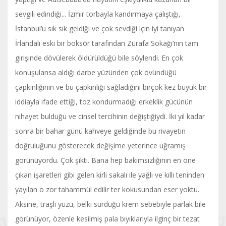
sevgili edindiği... İzmir torbayla kandırmaya çalıştığı,
İstanbul’u sık sık geldiği ve çok sevdiği için iyi tanıyan
İrlandalı eski bir boksör tarafından Zürafa Sokağı’nın tam
girişinde dövülerek öldürüldüğü bile söylendi. En çok
konuşulansa aldığı darbe yüzünden çok övündüğü
çapkınlığının ve bu çapkınlığı sağladığını birçok kez büyük bir
iddiayla ifade ettiği, toz kondurmadığı erkeklik gücünün
nihayet bulduğu ve cinsel tercihinin değiştiğiydi. İki yıl kadar
sonra bir bahar günü kahveye geldiğinde bu rivayetin
doğruluğunu gösterecek değişime yeterince uğramış
görünüyordu. Çok şıktı. Bana hep bakımsızlığının en öne
çıkan işaretleri gibi gelen kirli sakalı ile yağlı ve kıllı teninden
yayılan o zor tahammül edilir ter kokusundan eser yoktu.
Aksine, traşlı yüzü, belki sürdüğü krem sebebiyle parlak bile
görünüyor, özenle kesilmiş pala bıyıklarıyla ilginç bir tezat