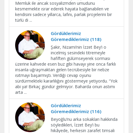
Memluk ile ancak sosyalizmden umudunu
kesmemekte ısrar ederek hayata bağlanabilen ve
kendisini sadece yıllarca, lafını, parlak projelerini bir
türlü di
...
Gördüklerimiz
Göremediklerimiz (118)
Şakir, Nizami’nin İzzet Bey’i o
incelmiş sesindeki titremeyle
hafiften gülümseyerek sorması
üzerine kahvede esen buz gibi havayı yine onca farklı
insanla uğraşmaktan gelen tecrübesiyle bir nebze
ısıtmayı başarmıştı. Verdiği cevap oyunu
sürdürmekteki kararlılığını göstermeye yetiyordu. “Yok
abi ya! Birkaç gündür gelmiyor. Baharda onun astımı
arta
...
Gördüklerimiz
Göremediklerimiz (116)
Beyoğlu’nu arka sokakları hakkında
söyledikleri, İzzet Bey’i bu
hikâyede, herkesin zarafet timsali