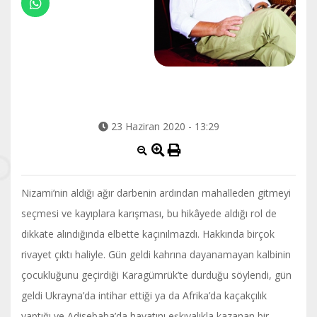
23 Haziran 2020 - 13:29
Nizami’nin aldığı ağır darbenin ardından mahalleden gitmeyi
seçmesi ve kayıplara karışması, bu hikâyede aldığı rol de
dikkate alındığında elbette kaçınılmazdı. Hakkında birçok
rivayet çıktı haliyle. Gün geldi kahrına dayanamayan kalbinin
çocukluğunu geçirdiği Karagümrük’te durduğu söylendi, gün
geldi Ukrayna’da intihar ettiği ya da Afrika’da kaçakçılık
yaptığı ve Adisebaba’da hayatını eşkıyalıkla kazanan bir