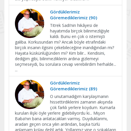
Gördüklerimiz
Göremediklerimiz (90)
Titrek Sadi’nin hikâyesi de
hayatımda birçok bilinmezliğiyle
kaldı. Bunu en çok o istemişti
galiba. Korkusundan mı? Ancak böyle etrafındaki
birçok insanın ilgisini çekebileceğine inandığından mı?
Hayata küskünlüğünden mi? Kim bilir... Kendisini,
dediğim gibi, bilinmezliklerin ardına gizlemeyi
seçmeseydi, bu sorulara cevap verebilirdim herhalde...
...
Gördüklerimiz
Göremediklerimiz (89)
O unutamadığım karşılaşmanın
hissettirdiklerini zamanın akışında
çok farklı yerlere koydum. Kumarla
kurulan ilişki öyle yerlere gidebiliyordu ki... Mişon
Baba’nın bana anlatacakları varmış. Duyduklarımı,
aradan geçen onca yılın ardından, başka türlü
anlamam kolay değil artık. Yollarımız yine o sokakların