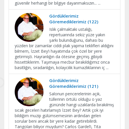
güvenilir herhangi bir bilgiye dayanmaksızın...
...
Gördüklerimiz
Göremediklerimiz (122)
Islık çalmaktaki ustalığı,
repertuarında sekiz yüze yakın
şarkı bulunduğunu, dahası bu
yüzden bir zamanlar ciddi plak yapma teklifleri aldığını
bilmem, İzzet Bey’i hayatımda çok özel bir yere
getirmişti. Hayranlığın da ötesine geçmiş gibiydi
hissettiklerim. Taşımaya mecbur bırakıldığımız onca
basitliğin, sıradanlığın, kolaycılık kurnazlıklarının iç
...
Gördüklerimiz
Göremediklerimiz (121)
Salonun pencerelerinin açık,
tüllerinin örtülü olduğu o yaz
gününde hangi uzaklarda bırakılmış
sıcak geceleri hatırlamıştı İzzet Bey? Artık çok iyi
bildiğim muzip gülümsemesinin ardından gelen
sorular beni ancak bir yere kadar getirebilirdi.
Tangoları biliyor muydum? Carlos Gardel’i, Tita