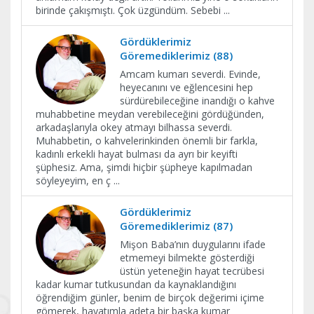
birinde çakışmıştı. Çok üzgündüm. Sebebi
...
Gördüklerimiz
Göremediklerimiz (88)
Amcam kumarı severdi. Evinde,
heyecanını ve eğlencesini hep
sürdürebileceğine inandığı o kahve
muhabbetine meydan verebileceğini gördüğünden,
arkadaşlarıyla okey atmayı bilhassa severdi.
Muhabbetin, o kahvelerinkinden önemli bir farkla,
kadınlı erkekli hayat bulması da ayrı bir keyifti
şüphesiz. Ama, şimdi hiçbir şüpheye kapılmadan
söyleyeyim, en ç
...
Gördüklerimiz
Göremediklerimiz (87)
Mişon Baba’nın duygularını ifade
etmemeyi bilmekte gösterdiği
üstün yeteneğin hayat tecrübesi
kadar kumar tutkusundan da kaynaklandığını
öğrendiğim günler, benim de birçok değerimi içime
gömerek, hayatımla adeta bir başka kumar