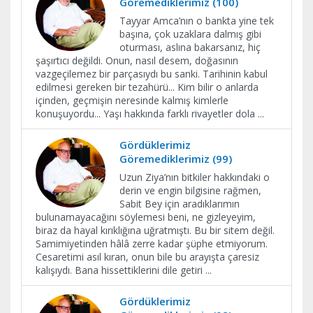
Göremediklerimiz (100)
Tayyar Amca’nın o bankta yine tek
başına, çok uzaklara dalmış gibi
oturması, aslına bakarsanız, hiç
şaşırtıcı değildi. Onun, nasıl desem, doğasının
vazgeçilemez bir parçasıydı bu sanki. Tarihinin kabul
edilmesi gereken bir tezahürü... Kim bilir o anlarda
içinden, geçmişin neresinde kalmış kimlerle
konuşuyordu... Yaşı hakkında farklı rivayetler dola
...
Gördüklerimiz
Göremediklerimiz (99)
Uzun Ziya’nın bitkiler hakkındaki o
derin ve engin bilgisine rağmen,
Sabit Bey için aradıklarımın
bulunamayacağını söylemesi beni, ne gizleyeyim,
biraz da hayal kırıklığına uğratmıştı. Bu bir sitem değil.
Samimiyetinden hâlâ zerre kadar şüphe etmiyorum.
Cesaretimi asıl kıran, onun bile bu arayışta çaresiz
kalışıydı. Bana hissettiklerini dile getiri
...
Gördüklerimiz