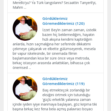
Merello’yu? Ya Türk tangolarını? Secaattin Tanyerli’yi,
Mahm
...
Gördüklerimiz
Göremediklerimiz (120)
İzzet Bey’in zaman zaman, üstelik
bazen hiç beklemediğim, hayatın
hızlı akışına kendimi kaptırdığım
anlarda, hızın saçmalığına her seferinde dikkatimi
çekmeye çalışarak ve elbette gülümseyerek, mesela
bir vapur iskelesinde, bir sinemada filmin
başlamasından kısa bir süre önce veya metroda,
birkaç istasyon arasında anlattıkları, bilhassa çok
önemsed
...
Gördüklerimiz
Göremediklerimiz (119)
Baş etmekteçok zorlandığı bir
eksiğini örtmek için tutunduğu
‘güçlü erkek’lik yalanına zaman
içinde iyiden iyiye inanmaya başlayan, göz kırpma tiki
başına birkaç kez fena bela açmış palavracı boyacı