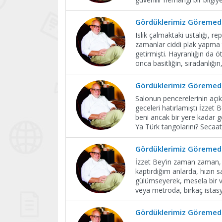
Gördüklerimiz Göremedi
Islık çalmaktaki ustalığı, 
zamanlar ciddi plak yapma te
getirmişti. Hayranlığın da 
onca basitliğin, sıradanlığın,
Gördüklerimiz Göremedi
Salonun pencerelerinin açık
geceleri hatırlamıştı İzzet
beni ancak bir yere kadar ge
Ya Türk tangolarını? Secaa
Gördüklerimiz Göremedi
İzzet Bey’in zaman zaman, ü
kaptırdığım anlarda, hızın 
gülümseyerek, mesela bir v
veya metroda, birkaç istas
Gördüklerimiz Göremedi