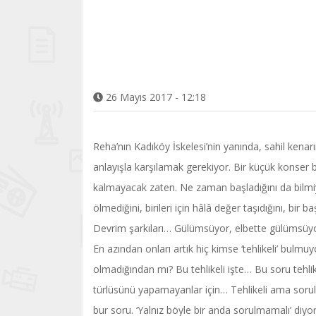
26 Mayıs 2017 - 12:18
Reha’nın Kadıköy İskelesi’nin yanında, sahil kena
anlayışla karşılamak gerekiyor. Bir küçük konser
kalmayacak zaten. Ne zaman başladığını da bilmiyo
ölmediğini, birileri için hâlâ değer taşıdığını, b
Devrim şarkıları… Gülümsüyor, elbette gülümsü
En azından onları artık hiç kimse ‘tehlikeli’ bulm
olmadığından mı? Bu tehlikeli işte… Bu soru tehli
türlüsünü yapamayanlar için… Tehlikeli ama soru
bur soru. ‘Yalnız böyle bir anda sorulmamalı’ diyor