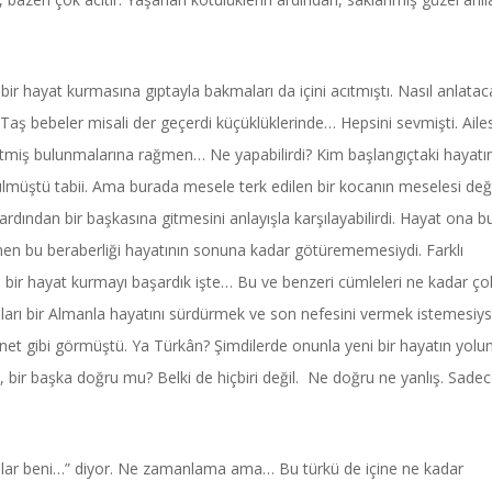
 bir hayat kurmasına gıptayla bakmaları da içini acıtmıştı. Nasıl anlatac
 Taş bebeler misali der geçerdi küçüklüklerinde… Hepsini sevmişti. Aile
a gitmiş bulunmalarına rağmen… Ne yapabilirdi? Kim başlangıçtaki hayat
lmüştü tabii. Ama burada mesele terk edilen bir kocanın meselesi deği
inin ardından bir başkasına gitmesini anlayışla karşılayabilirdi. Hayat ona b
men bu beraberliği hayatının sonuna kadar götürememesiydi. Farklı
 bir hayat kurmayı başardık işte… Bu ve benzeri cümleleri ne kadar ço
ları bir Almanla hayatını sürdürmek ve son nefesini vermek istemesiy
et gibi görmüştü. Ya Türkân? Şimdilerde onunla yeni bir hayatın yolu
ı, bir başka doğru mu? Belki de hiçbiri değil. Ne doğru ne yanlış. Sade
yaralar beni…” diyor. Ne zamanlama ama… Bu türkü de içine ne kadar