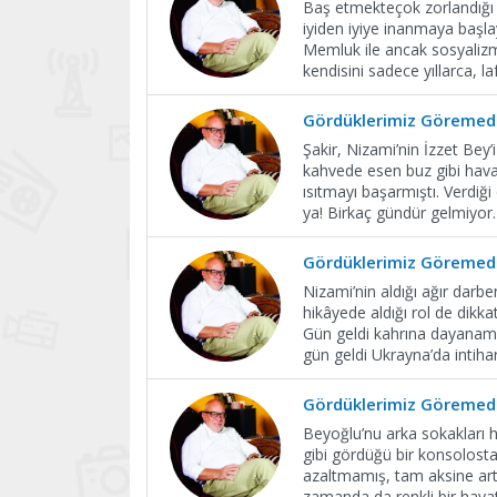
Baş etmekteçok zorlandığı b
iyiden iyiye inanmaya başla
Memluk ile ancak sosyali
kendisini sadece yıllarca, laf
Gördüklerimiz Göremedi
Şakir, Nizami’nin İzzet Bey
kahvede esen buz gibi havay
ısıtmayı başarmıştı. Verdiğ
ya! Birkaç gündür gelmiyor
Gördüklerimiz Göremedi
Nizami’nin aldığı ağır darb
hikâyede aldığı rol de dikkat
Gün geldi kahrına dayanama
gün geldi Ukrayna’da intiha
Gördüklerimiz Göremedi
Beyoğlu’nu arka sokakları ha
gibi gördüğü bir konsolosta
azaltmamış, tam aksine art
zamanda da renkli bir haya