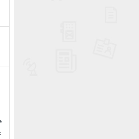
n
ı
e
k