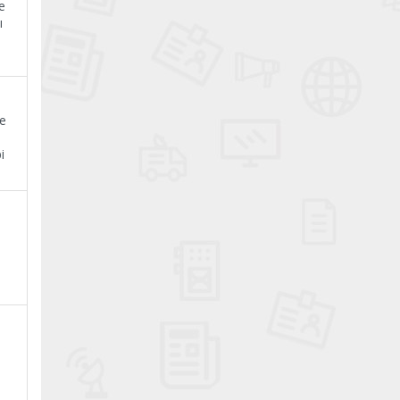
e
ı
ne
i