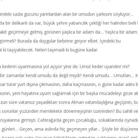
lindeki sazla gücünü yarınlardan alan bir umudun şarkısını söylüyor…
la bir delikanlı da var, büyük şehre yabancılık çektiği her halinden belli 
a, vakit geçirmeye gelmiş görünen yaşlıca bir adam da… Yaşlıca bir ada
örmeli? Burada da duygular birbirine giriyor elbet. İçindeki bu
i ki taşıyabilecek. Neleri taşımadı ki bugüne kadar.
Power Ballad / Ha
Haftanın Pusulası
Şarkısı
ka kederin uyanmasına yol açıyor yine de. Umut keder uyandırır mı?
mut bir zamanlar kendi umudu da değil miydi? Kendi umudu… Umutları… 
par tutar yurt dışına çıkmasının, daha kaçmasının, o güne kadar adını b
nın, yeni hayatına uyum sağlamak için bir başka mücadeleyi göze alı
, uzun süre vatansız yaşadıktan sonra Alman vatandaşlığına geçişinin, 
n sorunlar yüzünden memlekete dönemeyişinin üzerinden? Bu sahili v
 rüyalarına girmişti. Caferağa’da geçen çocukluğu, sokaklarında oynadık
lik günleri… Geçen, ama aslında hiç geçmeyen yıllar… Şöyle bir düşünm
ü, bazen çok acıtır. Yaşanan kötülüklerin ardından, saklanmış güzel anıl