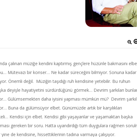
rında çalınan müziğe kendini kaptırmış gençlere hüzünle bakmasını elbe
 bu… Mütevazı bir konser… Ne kadar süreceğini bilmiyor. Sonuna kadar
r. Önemli değil. Müziğin taşıdığı ruh kendisine yetebilir. Bu ruhun
ir başka deyişle hayatiyetini sürdürdüğünü görmek… Devrim şarkıları bunl
yor… Gülümsemekten daha iyisini yapması mümkün mü? Devrim şarkıl
uyor… Buna da gülümsüyor elbet. Günümüzde artık bir karşılıkları
keli… Kendisi için elbet. Kendisi gibi yaşayanlar ve yaşamaktan başka
lması gereken bir soru. Hatta uyandırdığı tüm duygulara rağmen soru
 yine de kendisine, hissettiklerinin tadına varmaya çalışıyor.