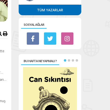
TÜM YAZARLAR
SOSYAL AĞLAR
tte
BU HAFTA NE YAPMALI ?
ar…
arı…
lmuş