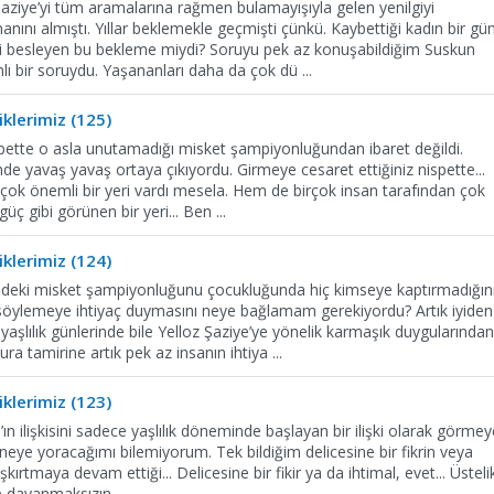
Şaziye’yi tüm aramalarına rağmen bulamayışıyla gelen yenilgiyi
ını almıştı. Yıllar beklemekle geçmişti çünkü. Kaybettiği kadın bir gü
giyi besleyen bu bekleme miydi? Soruyu pek az konuşabildiğim Suskun
ı bir soruydu. Yaşananları daha da çok dü
...
klerimiz (125)
lbette o asla unutamadığı misket şampiyonluğundan ibaret değildi.
inde yavaş yavaş ortaya çıkıyordu. Girmeye cesaret ettiğiniz nispette...
 çok önemli bir yeri vardı mesela. Hem de birçok insan tarafından çok
güç gibi görünen bir yeri... Ben
...
klerimiz (124)
edeki misket şampiyonluğunu çocukluğunda hiç kimseye kaptırmadığın
söylemeye ihtiyaç duymasını neye bağlamam gerekiyordu? Artık iyiden
yaşlılık günlerinde bile Yelloz Şaziye’ye yönelik karmaşık duygularından
a tamirine artık pek az insanın ihtiya
...
klerimiz (123)
n ilişkisini sadece yaşlılık döneminde başlayan bir ilişki olarak görmey
eye yoracağımı bilemiyorum. Tek bildiğim delicesine bir fikrin veya
şkırtmaya devam ettiği... Delicesine bir fikir ya da ihtimal, evet... Üsteli
ye dayanmaksızın...
...