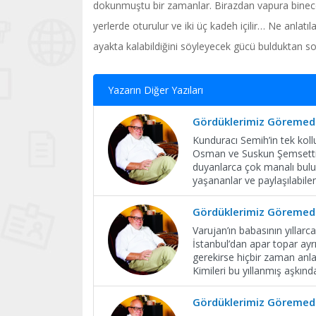
dokunmuştu bir zamanlar. Birazdan vapura binecek.
yerlerde oturulur ve iki üç kadeh içilir… Ne anlatı
ayakta kalabildiğini söyleyecek gücü bulduktan 
Yazarın Diğer Yazıları
Gördüklerimiz Göremedi
Kunduracı Semih’in tek koll
Osman ve Suskun Şemsettin i
duyanlarca çok manalı bulun
yaşananlar ve paylaşılabile
Gördüklerimiz Göremedi
Varujan’ın babasının yıllar
İstanbul’dan apar topar ay
gerekirse hiçbir zaman anla
Kimileri bu yıllanmış aşkın
Gördüklerimiz Göremedi