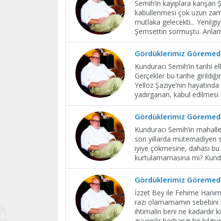
Semih’in kayıplara karışan 
kabullenmesi çok uzun zaman
mutlaka gelecekti... Yenil
Şemsettin sormuştu. Anlaml
Gördüklerimiz Göremedi
Kunduracı Semih’in tarihi e
Gerçekler bu tarihe girildiğ
Yelloz Şaziye’nin hayatında
yadırganan, kabul edilmesi 
Gördüklerimiz Göremedi
Kunduracı Semih’in mahall
son yıllarda mütemadiyen 
iyiye çökmesine, dahası bu 
kurtulamamasına mı? Kundur
Gördüklerimiz Göremedi
İzzet Bey ile Fehime Hanım’ı
razı olamamamın sebebini n
ihtimalin beni ne kadardır kı
güvenilir herhangi bir bilgi