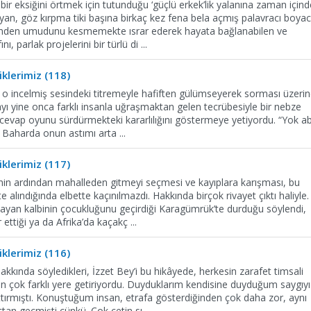
ir eksiğini örtmek için tutunduğu ‘güçlü erkek’lik yalanına zaman içind
yan, göz kırpma tiki başına birkaç kez fena bela açmış palavracı boyac
zmden umudunu kesmemekte ısrar ederek hayata bağlanabilen ve
ını, parlak projelerini bir türlü di
...
klerimiz (118)
’i o incelmiş sesindeki titremeyle hafiften gülümseyerek sorması üzeri
ı yine onca farklı insanla uğraşmaktan gelen tecrübesiyle bir nebze
i cevap oyunu sürdürmekteki kararlılığını göstermeye yetiyordu. “Yok ab
. Baharda onun astımı arta
...
klerimiz (117)
enin ardından mahalleden gitmeyi seçmesi ve kayıplara karışması, bu
e alındığında elbette kaçınılmazdı. Hakkında birçok rivayet çıktı haliyle.
yan kalbinin çocukluğunu geçirdiği Karagümrük’te durduğu söylendi,
r ettiği ya da Afrika’da kaçakç
...
klerimiz (116)
kkında söyledikleri, İzzet Bey’i bu hikâyede, herkesin zarafet timsali
n çok farklı yere getiriyordu. Duyduklarım kendisine duyduğum saygıyı
tırmıştı. Konuştuğum insan, etrafa gösterdiğinden çok daha zor, aynı
ttan geçmişti çünkü. Çok çetin sı
...