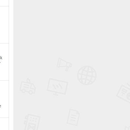
ak
r
e