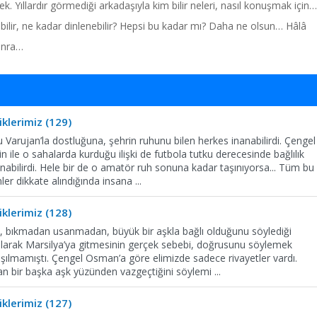
 Yıllardır görmediği arkadaşıyla kim bilir neleri, nasıl konuşmak için…
labilir, ne kadar dinlenebilir? Hepsi bu kadar mı? Daha ne olsun… Hâlâ
sonra…
klerimiz (129)
u Varujan’la dostluğuna, şehrin ruhunu bilen herkes inanabilirdi. Çengel
le o sahalarda kurduğu ilişki de futbola tutku derecesinde bağlılık
abilirdi. Hele bir de o amatör ruh sonuna kadar taşınıyorsa... Tüm bu
nler dikkate alındığında insana
...
klerimiz (128)
ca, bıkmadan usanmadan, büyük bir aşkla bağlı olduğunu söylediği
rılarak Marsilya’ya gitmesinin gerçek sebebi, doğrusunu söylemek
şılmamıştı. Çengel Osman’a göre elimizde sadece rivayetler vardı.
dan bir başka aşk yüzünden vazgeçtiğini söylemi
...
klerimiz (127)