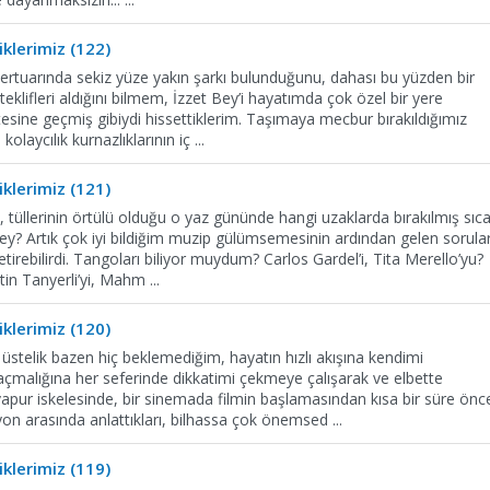
klerimiz (122)
repertuarında sekiz yüze yakın şarkı bulunduğunu, dahası bu yüzden bir
klifleri aldığını bilmem, İzzet Bey’i hayatımda çok özel bir yere
ötesine geçmiş gibiydi hissettiklerim. Taşımaya mecbur bırakıldığımız
 kolaycılık kurnazlıklarının iç
...
klerimiz (121)
, tüllerinin örtülü olduğu o yaz gününde hangi uzaklarda bırakılmış sıc
 Bey? Artık çok iyi bildiğim muzip gülümsemesinin ardından gelen sorula
tirebilirdi. Tangoları biliyor muydum? Carlos Gardel’i, Tita Merello’yu?
ttin Tanyerli’yi, Mahm
...
klerimiz (120)
stelik bazen hiç beklemediğim, hayatın hızlı akışına kendimi
saçmalığına her seferinde dikkatimi çekmeye çalışarak ve elbette
apur iskelesinde, bir sinemada filmin başlamasından kısa bir süre önc
yon arasında anlattıkları, bilhassa çok önemsed
...
klerimiz (119)