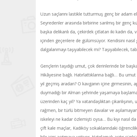
Uzun saçlarını lastikle tutturmuş genç bir adam e
Seyredenler arasında birbirine sarılmış bir genç kız
başka delikanlı da, çekirdek çıtlatan iki kadın d
içinden geçenlere de gülümsüyor. Kendisini nasıl g
dalgalanmayı taşıyabilecek mi? Taşıyabilecek, tabi
Gençlerin taşıdığı umut, çok derinlerinde bir baş
Hikâyesine bağlı. Hatırlattıklarına bağlı… Bu u
yıl geçmiş aradan? O kavganın içine girmesinin, a
duymadığı bir Alman şehrinde yaşamaya başlaması
üzerinden kaç yıl? Ya vatandaşlıktan çıkarılışının
rağmen, bir türlü bitmeyen davalar ve aşılamaya
iskeleyi ne kadar özlemişti oysa… Bu kıyı nasıl da
çift kale maçlar, Kadıköy sokaklarındaki öğrenci
bile içini acıtmaya yetiyor. Hatırlamak acıtır çünk