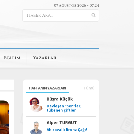
07 Ağustos 2026 - 07:24
Eğitim
Yazarlar
HAFTANIN YAZARLARI
Tümü
Büşra Küçük
Devleşen “ben”ler,
tükenen çiftler
Alper TURGUT
Ah zavallı Bronz Çağı!