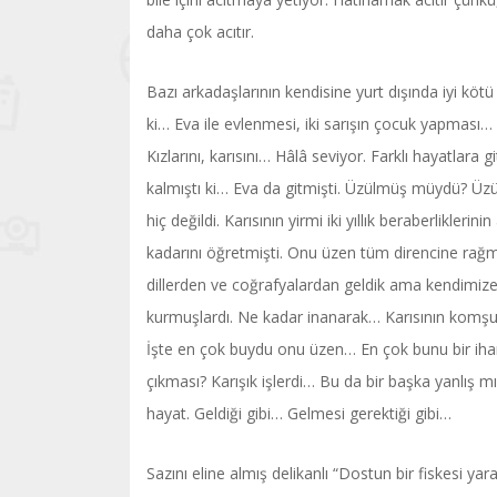
daha çok acıtır.
Bazı arkadaşlarının kendisine yurt dışında iyi kötü
ki… Eva ile evlenmesi, iki sarışın çocuk yapması…
Kızlarını, karısını… Hâlâ seviyor. Farklı hayatlar
kalmıştı ki… Eva da gitmişti. Üzülmüş müydü? Üzü
hiç değildi. Karısının yirmi iki yıllık beraberlikler
kadarını öğretmişti. Onu üzen tüm direncine rağ
dillerden ve coğrafyalardan geldik ama kendimize
kurmuşlardı. Ne kadar inanarak… Karısının komşu
İşte en çok buydu onu üzen… En çok bunu bir ihan
çıkması? Karışık işlerdi… Bu da bir başka yanlış m
hayat. Geldiği gibi… Gelmesi gerektiği gibi…
Sazını eline almış delikanlı “Dostun bir fiskesi 