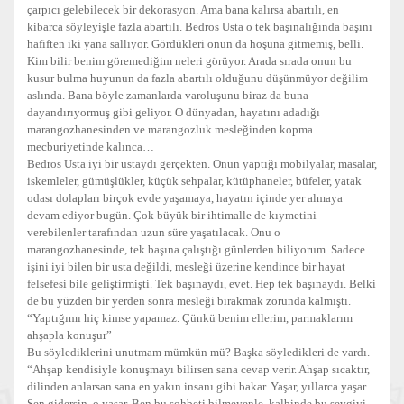
çarpıcı gelebilecek bir dekorasyon. Ama bana kalırsa abartılı, en
kibarca söyleyişle fazla abartılı. Bedros Usta o tek başınalığında başını
hafiften iki yana sallıyor. Gördükleri onun da hoşuna gitmemiş, belli.
Kim bilir benim göremediğim neleri görüyor. Arada sırada onun bu
kusur bulma huyunun da fazla abartılı olduğunu düşünmüyor değilim
aslında. Bana böyle zamanlarda varoluşunu biraz da buna
dayandırıyormuş gibi geliyor. O dünyadan, hayatını adadığı
marangozhanesinden ve marangozluk mesleğinden kopma
mecburiyetinde kalınca…
Bedros Usta iyi bir ustaydı gerçekten. Onun yaptığı mobilyalar, masalar,
iskemleler, gümüşlükler, küçük sehpalar, kütüphaneler, büfeler, yatak
odası dolapları birçok evde yaşamaya, hayatın içinde yer almaya
devam ediyor bugün. Çok büyük bir ihtimalle de kıymetini
verebilenler tarafından uzun süre yaşatılacak. Onu o
marangozhanesinde, tek başına çalıştığı günlerden biliyorum. Sadece
işini iyi bilen bir usta değildi, mesleği üzerine kendince bir hayat
felsefesi bile geliştirmişti. Tek başınaydı, evet. Hep tek başınaydı. Belki
de bu yüzden bir yerden sonra mesleği bırakmak zorunda kalmıştı.
“Yaptığımı hiç kimse yapamaz. Çünkü benim ellerim, parmaklarım
ahşapla konuşur”
Bu söylediklerini unutmam mümkün mü? Başka söyledikleri de vardı.
“Ahşap kendisiyle konuşmayı bilirsen sana cevap verir. Ahşap sıcaktır,
dilinden anlarsan sana en yakın insanı gibi bakar. Yaşar, yıllarca yaşar.
Sen gidersin, o yaşar. Ben bu sohbeti bilmeyenle, kalbinde bu sevgiyi