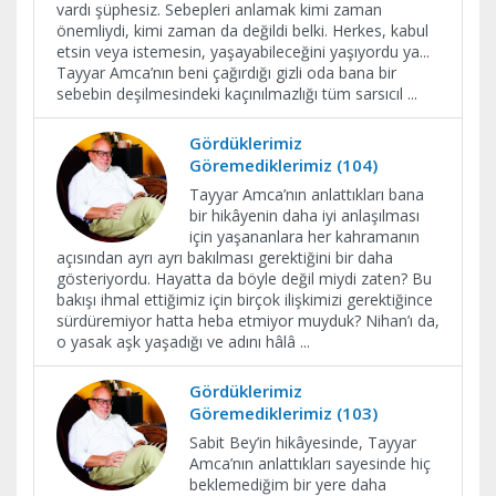
vardı şüphesiz. Sebepleri anlamak kimi zaman
önemliydi, kimi zaman da değildi belki. Herkes, kabul
etsin veya istemesin, yaşayabileceğini yaşıyordu ya...
Tayyar Amca’nın beni çağırdığı gizli oda bana bir
sebebin deşilmesindeki kaçınılmazlığı tüm sarsıcıl
...
Gördüklerimiz
Göremediklerimiz (104)
Tayyar Amca’nın anlattıkları bana
bir hikâyenin daha iyi anlaşılması
için yaşananlara her kahramanın
açısından ayrı ayrı bakılması gerektiğini bir daha
gösteriyordu. Hayatta da böyle değil miydi zaten? Bu
bakışı ihmal ettiğimiz için birçok ilişkimizi gerektiğince
sürdüremiyor hatta heba etmiyor muyduk? Nihan’ı da,
o yasak aşk yaşadığı ve adını hâlâ
...
Gördüklerimiz
Göremediklerimiz (103)
Sabit Bey’in hikâyesinde, Tayyar
Amca’nın anlattıkları sayesinde hiç
beklemediğim bir yere daha