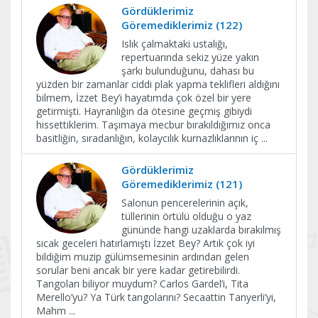
Gördüklerimiz
Göremediklerimiz (122)
Islık çalmaktaki ustalığı,
repertuarında sekiz yüze yakın
şarkı bulunduğunu, dahası bu
yüzden bir zamanlar ciddi plak yapma teklifleri aldığını
bilmem, İzzet Bey’i hayatımda çok özel bir yere
getirmişti. Hayranlığın da ötesine geçmiş gibiydi
hissettiklerim. Taşımaya mecbur bırakıldığımız onca
basitliğin, sıradanlığın, kolaycılık kurnazlıklarının iç
...
Gördüklerimiz
Göremediklerimiz (121)
Salonun pencerelerinin açık,
tüllerinin örtülü olduğu o yaz
gününde hangi uzaklarda bırakılmış
sıcak geceleri hatırlamıştı İzzet Bey? Artık çok iyi
bildiğim muzip gülümsemesinin ardından gelen
sorular beni ancak bir yere kadar getirebilirdi.
Tangoları biliyor muydum? Carlos Gardel’i, Tita
Merello’yu? Ya Türk tangolarını? Secaattin Tanyerli’yi,
Mahm
...