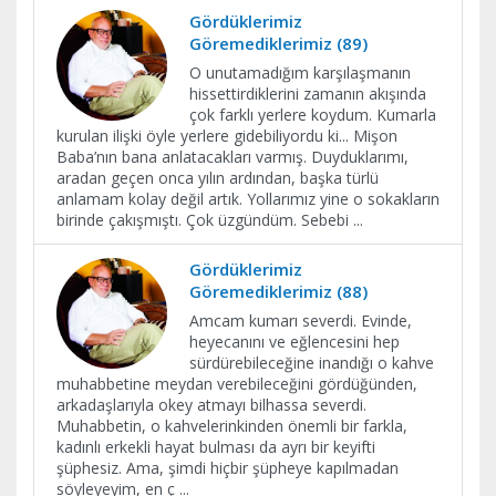
Gördüklerimiz
Göremediklerimiz (89)
O unutamadığım karşılaşmanın
hissettirdiklerini zamanın akışında
çok farklı yerlere koydum. Kumarla
kurulan ilişki öyle yerlere gidebiliyordu ki... Mişon
Baba’nın bana anlatacakları varmış. Duyduklarımı,
aradan geçen onca yılın ardından, başka türlü
anlamam kolay değil artık. Yollarımız yine o sokakların
birinde çakışmıştı. Çok üzgündüm. Sebebi
...
Gördüklerimiz
Göremediklerimiz (88)
Amcam kumarı severdi. Evinde,
heyecanını ve eğlencesini hep
sürdürebileceğine inandığı o kahve
muhabbetine meydan verebileceğini gördüğünden,
arkadaşlarıyla okey atmayı bilhassa severdi.
Muhabbetin, o kahvelerinkinden önemli bir farkla,
kadınlı erkekli hayat bulması da ayrı bir keyifti
şüphesiz. Ama, şimdi hiçbir şüpheye kapılmadan
söyleyeyim, en ç
...