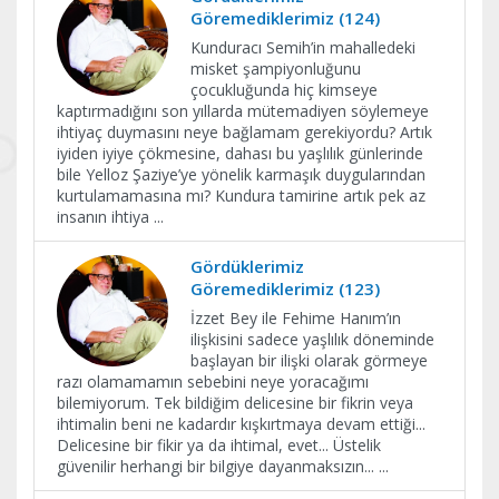
Göremediklerimiz (124)
Kunduracı Semih’in mahalledeki
misket şampiyonluğunu
çocukluğunda hiç kimseye
kaptırmadığını son yıllarda mütemadiyen söylemeye
ihtiyaç duymasını neye bağlamam gerekiyordu? Artık
iyiden iyiye çökmesine, dahası bu yaşlılık günlerinde
bile Yelloz Şaziye’ye yönelik karmaşık duygularından
kurtulamamasına mı? Kundura tamirine artık pek az
insanın ihtiya
...
Gördüklerimiz
Göremediklerimiz (123)
İzzet Bey ile Fehime Hanım’ın
ilişkisini sadece yaşlılık döneminde
başlayan bir ilişki olarak görmeye
razı olamamamın sebebini neye yoracağımı
bilemiyorum. Tek bildiğim delicesine bir fikrin veya
ihtimalin beni ne kadardır kışkırtmaya devam ettiği...
Delicesine bir fikir ya da ihtimal, evet... Üstelik
güvenilir herhangi bir bilgiye dayanmaksızın...
...