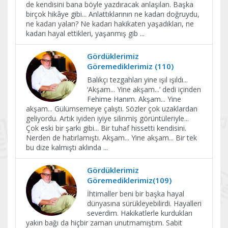
de kendisini bana böyle yazdıracak anlaşılan. Başka
birçok hikâye gibi... Anlattıklarının ne kadarı doğruydu,
ne kadarı yalan? Ne kadarı hakikaten yaşadıkları, ne
kadarı hayal ettikleri, yaşanmış gib
...
Gördüklerimiz
Göremediklerimiz (110)
Balıkçı tezgahları yine ışıl ışıldı...
‘Akşam... Yine akşam...’ dedi içinden
Fehime Hanım. Akşam... Yine
akşam... Gülümsemeye çalıştı. Sözler çok uzaklardan
geliyordu. Artık iyiden iyiye silinmiş görüntüleriyle...
Çok eski bir şarkı gibi... Bir tuhaf hissetti kendisini.
Nerden de hatırlamıştı. Akşam... Yine akşam... Bir tek
bu dize kalmıştı aklında
...
Gördüklerimiz
Göremediklerimiz(109)
İhtimaller beni bir başka hayal
dünyasına sürükleyebilirdi. Hayalleri
severdim. Hakikatlerle kurdukları
yakın bağı da hiçbir zaman unutmamıştım. Sabit