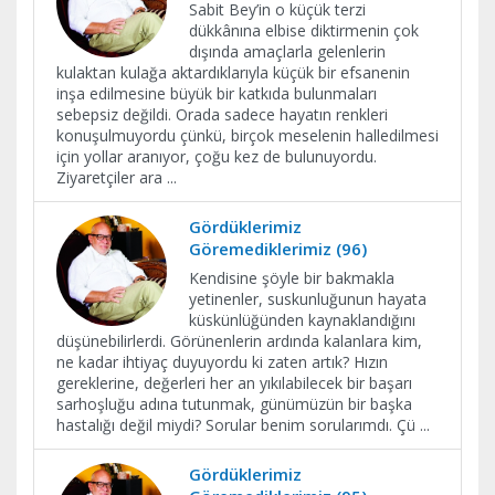
Sabit Bey’in o küçük terzi
dükkânına elbise diktirmenin çok
dışında amaçlarla gelenlerin
kulaktan kulağa aktardıklarıyla küçük bir efsanenin
inşa edilmesine büyük bir katkıda bulunmaları
sebepsiz değildi. Orada sadece hayatın renkleri
konuşulmuyordu çünkü, birçok meselenin halledilmesi
için yollar aranıyor, çoğu kez de bulunuyordu.
Ziyaretçiler ara
...
Gördüklerimiz
Göremediklerimiz (96)
Kendisine şöyle bir bakmakla
yetinenler, suskunluğunun hayata
küskünlüğünden kaynaklandığını
düşünebilirlerdi. Görünenlerin ardında kalanlara kim,
ne kadar ihtiyaç duyuyordu ki zaten artık? Hızın
gereklerine, değerleri her an yıkılabilecek bir başarı
sarhoşluğu adına tutunmak, günümüzün bir başka
hastalığı değil miydi? Sorular benim sorularımdı. Çü
...
Gördüklerimiz