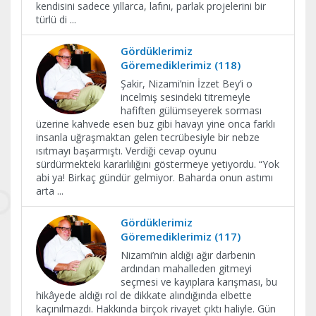
kendisini sadece yıllarca, lafını, parlak projelerini bir
türlü di
...
Gördüklerimiz
Göremediklerimiz (118)
Şakir, Nizami’nin İzzet Bey’i o
incelmiş sesindeki titremeyle
hafiften gülümseyerek sorması
üzerine kahvede esen buz gibi havayı yine onca farklı
insanla uğraşmaktan gelen tecrübesiyle bir nebze
ısıtmayı başarmıştı. Verdiği cevap oyunu
sürdürmekteki kararlılığını göstermeye yetiyordu. “Yok
abi ya! Birkaç gündür gelmiyor. Baharda onun astımı
arta
...
Gördüklerimiz
Göremediklerimiz (117)
Nizami’nin aldığı ağır darbenin
ardından mahalleden gitmeyi
seçmesi ve kayıplara karışması, bu
hikâyede aldığı rol de dikkate alındığında elbette
kaçınılmazdı. Hakkında birçok rivayet çıktı haliyle. Gün