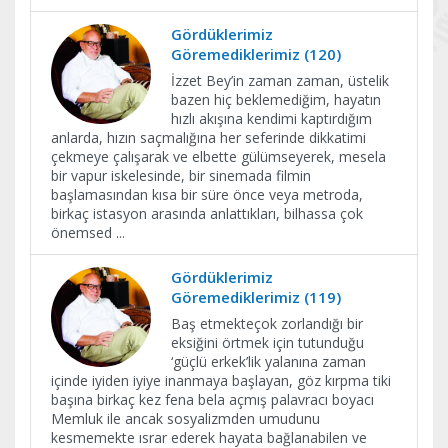
Gördüklerimiz
Göremediklerimiz (120)
İzzet Bey’in zaman zaman, üstelik
bazen hiç beklemediğim, hayatın
hızlı akışına kendimi kaptırdığım
anlarda, hızın saçmalığına her seferinde dikkatimi
çekmeye çalışarak ve elbette gülümseyerek, mesela
bir vapur iskelesinde, bir sinemada filmin
başlamasından kısa bir süre önce veya metroda,
birkaç istasyon arasında anlattıkları, bilhassa çok
önemsed
...
Gördüklerimiz
Göremediklerimiz (119)
Baş etmekteçok zorlandığı bir
eksiğini örtmek için tutunduğu
‘güçlü erkek’lik yalanına zaman
içinde iyiden iyiye inanmaya başlayan, göz kırpma tiki
başına birkaç kez fena bela açmış palavracı boyacı
Memluk ile ancak sosyalizmden umudunu
kesmemekte ısrar ederek hayata bağlanabilen ve