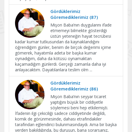
Gördüklerimiz
Göremediklerimiz (87)
Mişon Baba’nın duygularını ifade
etmemeyi bilmekte gösterdiği
üstün yeteneğin hayat tecrübesi
kadar kumar tutkusundan da kaynaklandığını
öğrendiğim günler, benim de birçok değerimi içime
gömerek, hayatımla adeta bir başka kumar
oynadığım, daha da kötüsü oynamaktan
kaçamadığım günlerdi. Gerçeği zamanla daha iyi
anlayacaktım. Dayatılanlara teslim olm
...
Gördüklerimiz
Göremediklerimiz (86)
Mişon Baba’nın seyyar ticaret
yaptığını büyük bir ciddiyetle
söylemesi beni hep etkilemişti.
İfadenin ilgi çekiciliği sadece ciddiyetinde değildi,
komik de görünmesinde, dahası etrafındakiler
tarafından eğlendirici bulunmasındaydı. Ama bir başka
yerden bakıldığında, bu duruşun, bana sorarsanız,