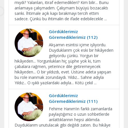
mıydı? Yalanları, itiraf edemedikleri? Kim bilir... Bunu
anlamaya çalışmadım. Çalışmam büyüyü bozacaktı
sanki. İhtimale açık kapı bırakmayı tercih ettim
sadece. Çünkü bu ihtimalin de ifade edebilecekle
...
Gördüklerimiz
Göremediklerimiz (112)
Akşamın esintisi içime işliyordu.
Duyduklarım çok eski bir hikâyeden
geliyordu çünkü. Yorgun bir
hikâyeden... Yorgunlukları hiç şüphe yok ki, tüm
çabalara rağmen, yeterince dile getiremeyecek
hikâyeden... O bir yıldızdı, evet. Üstüne adeta yapışan
bu role inanmak zorundaydı. Yıldız... Sahne adıyla
Yıldız... O ışıklı yazılardaki adıyla... Kötü çekil
...
Gördüklerimiz
Göremediklerimiz (111)
Fehime Hanım’ın farklı zamanlarda
paylaştığımız o uzun sohbetlerde
anlattıklarının hepsi aklımda.
Duyduklarım unutulacak gibi değildi zaten. Bu hikâye