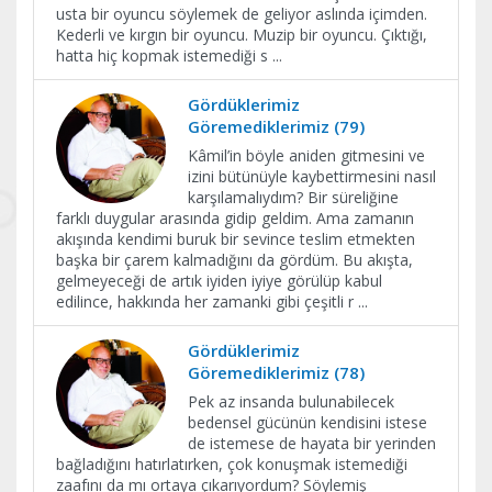
usta bir oyuncu söylemek de geliyor aslında içimden.
Kederli ve kırgın bir oyuncu. Muzip bir oyuncu. Çıktığı,
hatta hiç kopmak istemediği s
...
Gördüklerimiz
Göremediklerimiz (79)
Kâmil’in böyle aniden gitmesini ve
izini bütünüyle kaybettirmesini nasıl
karşılamalıydım? Bir süreliğine
farklı duygular arasında gidip geldim. Ama zamanın
akışında kendimi buruk bir sevince teslim etmekten
başka bir çarem kalmadığını da gördüm. Bu akışta,
gelmeyeceği de artık iyiden iyiye görülüp kabul
edilince, hakkında her zamanki gibi çeşitli r
...
Gördüklerimiz
Göremediklerimiz (78)
Pek az insanda bulunabilecek
bedensel gücünün kendisini istese
de istemese de hayata bir yerinden
bağladığını hatırlatırken, çok konuşmak istemediği
zaafını da mı ortaya çıkarıyordum? Söylemiş