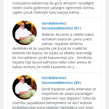
Sonuçlarına katlanmayı da göze almıştım. Güzelliğini
neden ısrarla gizlemeye çalıştığını öğrenmek istemiş,
çapkın çocuk ifadesiyle karşı karşıya kalmış
...
Gördüklerimiz
Göremediklerimiz (81)
Bella’nın Recai’nin iş teklifini kabul
etmekten başka bir çaresi yoktu
aslında. Hayatının ilerlemiş
denilebilecek bir yaşında çok küçük bir maddi bir
birikimle tek başına, bir başka ve elbette istemediği
bir mücadelenin içinde buluvermişti işte... Kendisine
hayatta hep dürüst kalmasını telkin eden annesi ile
babası korkunç bir trafik kazasında on y
...
Gördüklerimiz
Göremediklerimiz (80)
Şimdi hayatının yanlış anlamalar ve
rivayetlerle de anlam kazandığını
söylemem neyi değiştirir? Daha da
önemlisi yaşadıklarını bilmeyenlere ne der? Ardında
bıraktıklarından bana kalanları hatırladıkça size onun