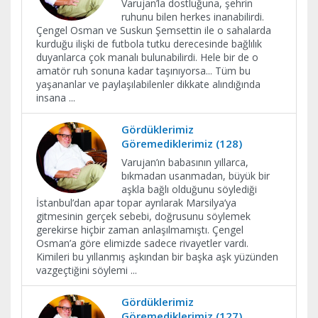
Varujan’la dostluğuna, şehrin
ruhunu bilen herkes inanabilirdi.
Çengel Osman ve Suskun Şemsettin ile o sahalarda
kurduğu ilişki de futbola tutku derecesinde bağlılık
duyanlarca çok manalı bulunabilirdi. Hele bir de o
amatör ruh sonuna kadar taşınıyorsa... Tüm bu
yaşananlar ve paylaşılabilenler dikkate alındığında
insana
...
Gördüklerimiz
Göremediklerimiz (128)
Varujan’ın babasının yıllarca,
bıkmadan usanmadan, büyük bir
aşkla bağlı olduğunu söylediği
İstanbul’dan apar topar ayrılarak Marsilya’ya
gitmesinin gerçek sebebi, doğrusunu söylemek
gerekirse hiçbir zaman anlaşılmamıştı. Çengel
Osman’a göre elimizde sadece rivayetler vardı.
Kimileri bu yıllanmış aşkından bir başka aşk yüzünden
vazgeçtiğini söylemi
...
Gördüklerimiz
Göremediklerimiz (127)