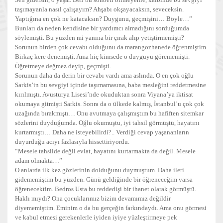
taşımayanla nasıl çalışayım? Ahşabı okşayacaksın, seveceksin.
Yaptığına en çok ne katacaksın? Duygunu, geçmişini… Böyle…”
Bunları da neden kendisine bir yardımcı almadığını sorduğumda
söylemişti. Bu yüzden mi yanına bir çırak alıp yetiştirmemişti?
Sorunun birden çok cevabı olduğunu da marangozhanede öğrenmiştim.
Birkaç kere denemişti. Ama hiç kimsede o duyguyu görememişti.
Öğretmeye değmez deyip, geçmişti.
Sorunun daha da derin bir cevabı vardı ama aslında. O en çok oğlu
Sarkis’in bu sevgiyi içinde taşımamasına, baba mesleğini reddetmesine
kırılmıştı. Avusturya Lisesi’nde okuduktan sonra Viyana’ya iktisat
okumaya gitmişti Sarkis. Sonra da o ülkede kalmış, İstanbul’u çok çok
uzağında bırakmıştı… Onu avutmaya çalışmıştım bu hafiften sitemkar
sözlerini duyduğumda. Oğlu okumuştu, iyi tahsil görmüştü, hayatını
kurtarmıştı… Daha ne isteyebilirdi?.. Verdiği cevap yaşananların
duyurduğu acıyı fazlasıyla hissettiriyordu.
“Mesele tahsilde değil evlat, hayatını kurtarmakta da değil. Mesele
adam olmakta…”
O anlarda ilk kez gözlerinin dolduğunu duymuştum. Daha ileri
gidememiştim bu yüzden. Günü geldiğinde bir öğreneceğim varsa
öğrenecektim. Bedros Usta bu reddedişi bir ihanet olarak görmüştü.
Haklı mıydı? Ona çocuklarımız bizim devamımız değildir
diyememiştim. Eminim o da bu gerçeğin farkındaydı. Ama onu görmesi
ve kabul etmesi gerekenlerle iyiden iyiye yüzleştirmeye pek