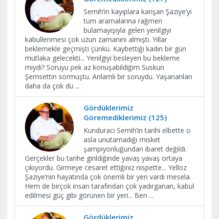
Semih’in kayıplara karışan Şaziye’yi
tüm aramalarına rağmen
bulamayışıyla gelen yenilgiyi
kabullenmesi çok uzun zamanını almıştı. Yıllar
beklemekle geçmişti çünkü. Kaybettiği kadın bir gün
mutlaka gelecekti... Yenilgiyi besleyen bu bekleme
miydi? Soruyu pek az konuşabildiğim Suskun
Şemsettin sormuştu. Anlamlı bir soruydu. Yaşananları
daha da çok dü
...
Gördüklerimiz
Göremediklerimiz (125)
Kunduracı Semih’in tarihi elbette o
asla unutamadığı misket
şampiyonluğundan ibaret değildi.
Gerçekler bu tarihe girildiğinde yavaş yavaş ortaya
çıkıyordu. Girmeye cesaret ettiğiniz nispette... Yelloz
Şaziye’nin hayatında çok önemli bir yeri vardı mesela.
Hem de birçok insan tarafından çok yadırganan, kabul
edilmesi güç gibi görünen bir yeri... Ben
...
Gördüklerimiz