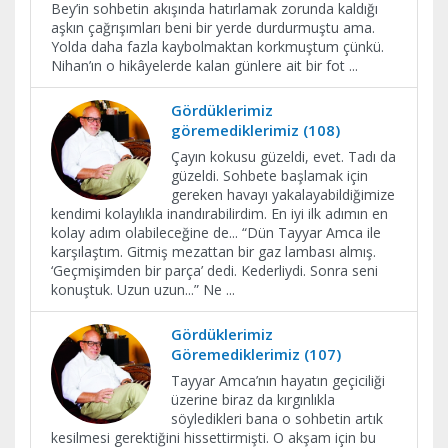
Bey’in sohbetin akışında hatırlamak zorunda kaldığı
aşkın çağrışımları beni bir yerde durdurmuştu ama.
Yolda daha fazla kaybolmaktan korkmuştum çünkü.
Nihan’ın o hikâyelerde kalan günlere ait bir fot
...
Gördüklerimiz
göremediklerimiz (108)
Çayın kokusu güzeldi, evet. Tadı da
güzeldi. Sohbete başlamak için
gereken havayı yakalayabildiğimize
kendimi kolaylıkla inandırabilirdim. En iyi ilk adımın en
kolay adım olabileceğine de... “Dün Tayyar Amca ile
karşılaştım. Gitmiş mezattan bir gaz lambası almış.
‘Geçmişimden bir parça’ dedi. Kederliydi. Sonra seni
konuştuk. Uzun uzun...” Ne
...
Gördüklerimiz
Göremediklerimiz (107)
Tayyar Amca’nın hayatın geçiciliği
üzerine biraz da kırgınlıkla
söyledikleri bana o sohbetin artık
kesilmesi gerektiğini hissettirmişti. O akşam için bu