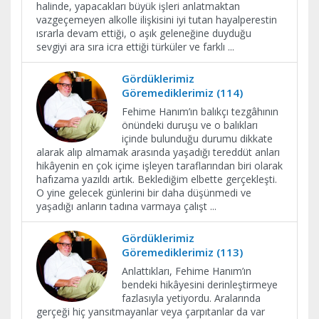
halinde, yapacakları büyük işleri anlatmaktan
vazgeçemeyen alkolle ilişkisini iyi tutan hayalperestin
ısrarla devam ettiği, o aşık geleneğine duyduğu
sevgiyi ara sıra icra ettiği türküler ve farklı
...
Gördüklerimiz
Göremediklerimiz (114)
Fehime Hanım’ın balıkçı tezgâhının
önündeki duruşu ve o balıkları
içinde bulunduğu durumu dikkate
alarak alıp almamak arasında yaşadığı tereddüt anları
hikâyenin en çok içime işleyen taraflarından biri olarak
hafızama yazıldı artık. Beklediğim elbette gerçekleşti.
O yine gelecek günlerini bir daha düşünmedi ve
yaşadığı anların tadına varmaya çalışt
...
Gördüklerimiz
Göremediklerimiz (113)
Anlattıkları, Fehime Hanım’ın
bendeki hikâyesini derinleştirmeye
fazlasıyla yetiyordu. Aralarında
gerçeği hiç yansıtmayanlar veya çarpıtanlar da var