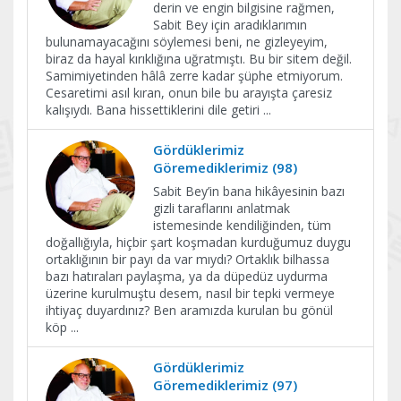
derin ve engin bilgisine rağmen,
Sabit Bey için aradıklarımın
bulunamayacağını söylemesi beni, ne gizleyeyim,
biraz da hayal kırıklığına uğratmıştı. Bu bir sitem değil.
Samimiyetinden hâlâ zerre kadar şüphe etmiyorum.
Cesaretimi asıl kıran, onun bile bu arayışta çaresiz
kalışıydı. Bana hissettiklerini dile getiri
...
Gördüklerimiz
Göremediklerimiz (98)
Sabit Bey’in bana hikâyesinin bazı
gizli taraflarını anlatmak
istemesinde kendiliğinden, tüm
doğallığıyla, hiçbir şart koşmadan kurduğumuz duygu
ortaklığının bir payı da var mıydı? Ortaklık bilhassa
bazı hatıraları paylaşma, ya da düpedüz uydurma
üzerine kurulmuştu desem, nasıl bir tepki vermeye
ihtiyaç duyardınız? Ben aramızda kurulan bu gönül
köp
...
Gördüklerimiz
Göremediklerimiz (97)