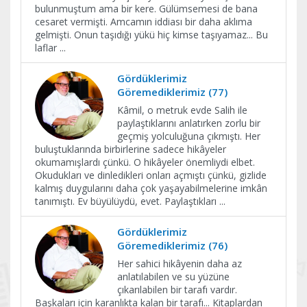
bulunmuştum ama bir kere. Gülümsemesi de bana
cesaret vermişti. Amcamın iddiası bir daha aklıma
gelmişti. Onun taşıdığı yükü hiç kimse taşıyamaz... Bu
laflar
...
Gördüklerimiz
Göremediklerimiz (77)
Kâmil, o metruk evde Salih ile
paylaştıklarını anlatırken zorlu bir
geçmiş yolculuğuna çıkmıştı. Her
buluştuklarında birbirlerine sadece hikâyeler
okumamışlardı çünkü. O hikâyeler önemliydi elbet.
Okudukları ve dinledikleri onları açmıştı çünkü, gizlide
kalmış duygularını daha çok yaşayabilmelerine imkân
tanımıştı. Ev büyülüydü, evet. Paylaştıkları
...
Gördüklerimiz
Göremediklerimiz (76)
Her sahici hikâyenin daha az
anlatılabilen ve su yüzüne
çıkarılabilen bir tarafı vardır.
Başkaları için karanlıkta kalan bir tarafı... Kitaplardan