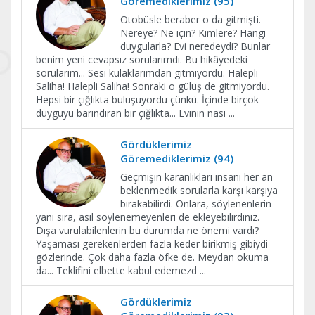
Göremediklerimiz (95)
Otobüsle beraber o da gitmişti.
Nereye? Ne için? Kimlere? Hangi
duygularla? Evi neredeydi? Bunlar
benim yeni cevapsız sorularımdı. Bu hikâyedeki
sorularım... Sesi kulaklarımdan gitmiyordu. Halepli
Saliha! Halepli Saliha! Sonraki o gülüş de gitmiyordu.
Hepsi bir çığlıkta buluşuyordu çünkü. İçinde birçok
duyguyu barındıran bir çığlıkta... Evinin nası
...
Gördüklerimiz
Göremediklerimiz (94)
Geçmişin karanlıkları insanı her an
beklenmedik sorularla karşı karşıya
bırakabilirdi. Onlara, söylenenlerin
yanı sıra, asıl söylenemeyenleri de ekleyebilirdiniz.
Dışa vurulabilenlerin bu durumda ne önemi vardı?
Yaşaması gerekenlerden fazla keder birikmiş gibiydi
gözlerinde. Çok daha fazla öfke de. Meydan okuma
da... Teklifini elbette kabul edemezd
...
Gördüklerimiz