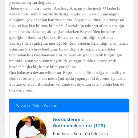
yanaşamamıştım doğrusu…
Halen öyle mi düşünüyor? Aradan çok uzun yıllar geçti. O kadar ki
daha önceki sohbetimizde de dediğim gibi, onun iyi bir marangoz
olduğunu çok az insan hatırlıyor artık. Ahşapla kurduğu bu duygusal
ilişkiyi kaç kişi biliyor, bilemem. Anadolu’lu fakir bir ailenin çocuğu
olarak henüz daha beş altı yaşlarındayken Kayseri’den bu şehre
geldiğini, ilkokulu yine fakirlikten, zar zor bitirdiğini, yıllarca
Samatya’da yaşadığını, mesleği bir Rum ustadan öğrendiğini, sonradan
ustasının kızıyla evlendiğini, bu evliliğin de başlangıçta aileler
tarafından hoş karşılanmadığını, yılların akışında birçok kırgınlığın
unutulduğunu ve suyun bir şekilde yatağını bulduğunuysa artık
benden başka hiç kimse bilmiyor galiba.
Ona bakmaya devam ediyorum. Başını hala hafiften sağa sola sallıyor.
Boş ver be usta, herkes mesleğini aşkla yapmıyor ki diyorum içimden,
duymuyor elbet. Bu sözleri kendime söylüyorum zaten. Sonra ben de
boş veriyorum.
Yazarın Diğer Yazıları
Gördüklerimiz
Göremediklerimiz (129)
Kunduracı Semih’in tek kollu