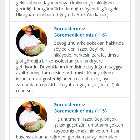
geldi kahrına dayanamayan kalbinin çocukluğunu
geçirdiği Karagümrük’te durduğu söylendi, gün geldi
Ukrayna’da intihar ettiği ya da Afrika’da kaçakç
...
Gördüklerimiz
Göremediklerimiz (116)
Beyoğlu’nu arka sokakları hakkında
söyledikleri, İzzet Bey’i bu
hikâyede, herkesin zarafet timsali
gibi gördüğü bir konsolostan çok farklı yere
getiriyordu. Duyduklarım kendisine duyduğum saygıyı
azaltmamış, tam aksine arttırmıştı. Konuştuğum
insan, etrafa gösterdiğinden çok daha zor, aynı
zamanda da renkli bir hayattan geçmişti çünkü. Çok
çetin sı
...
Gördüklerimiz
Göremediklerimiz (115)
Hiç unutmam, İzzet Bey, birçok
işsizin güçsüzün, umutlarını çoktan
kaybetmiş emeklinin ve tüm ticari
başarısızlıklarına rağmen, gereken parayı bulmaları