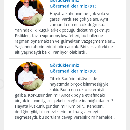
Gördüklerimiz
Göremediklerimiz (91)
Hayatta kalmanın ne çok yolu ve
çaresi vardı. Ne çok yalanı. Aynı
zamanda da ne çok doğrusu...
Yanındaki iki küçük erkek çocuğu dikkatimi çekmişti.
Pislikleri, fazla yıpranmış kıyafetleri, bu hallerine
rağmen oynamaktan ve gülmekten vazgeçmemeleri...
Yaşlarını tahmin edebilirdim ancak. Biri sekiz öteki de
altı yaşındaydı belki. Yanılıyor olabilirdi
...
Gördüklerimiz
Göremediklerimiz (90)
Titrek Sadi’nin hikâyesi de
hayatımda birçok bilinmezliğiyle
kaldı. Bunu en çok o istemişti
galiba. Korkusundan mı? Ancak böyle etrafındaki
birçok insanın ilgisini çekebileceğine inandığından mı?
Hayata küskünlüğünden mi? Kim bilir... Kendisini,
dediğim gibi, bilinmezliklerin ardına gizlemeyi
seçmeseydi, bu sorulara cevap verebilirdim herhalde...
...