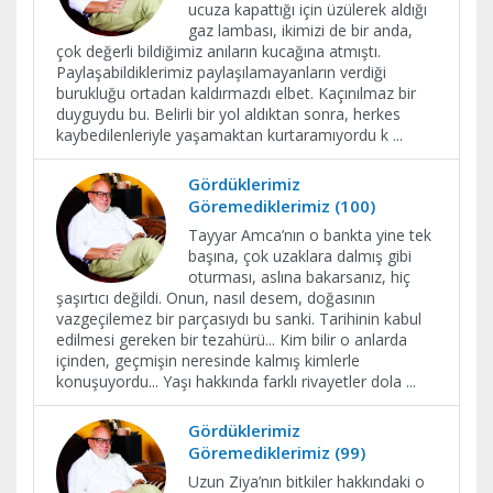
ucuza kapattığı için üzülerek aldığı
gaz lambası, ikimizi de bir anda,
çok değerli bildiğimiz anıların kucağına atmıştı.
Paylaşabildiklerimiz paylaşılamayanların verdiği
burukluğu ortadan kaldırmazdı elbet. Kaçınılmaz bir
duyguydu bu. Belirli bir yol aldıktan sonra, herkes
kaybedilenleriyle yaşamaktan kurtaramıyordu k
...
Gördüklerimiz
Göremediklerimiz (100)
Tayyar Amca’nın o bankta yine tek
başına, çok uzaklara dalmış gibi
oturması, aslına bakarsanız, hiç
şaşırtıcı değildi. Onun, nasıl desem, doğasının
vazgeçilemez bir parçasıydı bu sanki. Tarihinin kabul
edilmesi gereken bir tezahürü... Kim bilir o anlarda
içinden, geçmişin neresinde kalmış kimlerle
konuşuyordu... Yaşı hakkında farklı rivayetler dola
...
Gördüklerimiz
Göremediklerimiz (99)
Uzun Ziya’nın bitkiler hakkındaki o