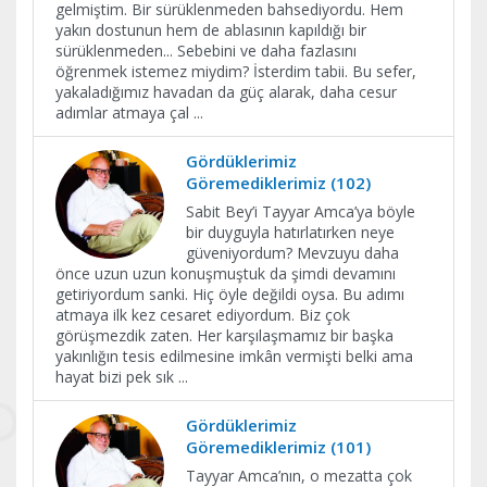
gelmiştim. Bir sürüklenmeden bahsediyordu. Hem
yakın dostunun hem de ablasının kapıldığı bir
sürüklenmeden... Sebebini ve daha fazlasını
öğrenmek istemez miydim? İsterdim tabii. Bu sefer,
yakaladığımız havadan da güç alarak, daha cesur
adımlar atmaya çal
...
Gördüklerimiz
Göremediklerimiz (102)
Sabit Bey’i Tayyar Amca’ya böyle
bir duyguyla hatırlatırken neye
güveniyordum? Mevzuyu daha
önce uzun uzun konuşmuştuk da şimdi devamını
getiriyordum sanki. Hiç öyle değildi oysa. Bu adımı
atmaya ilk kez cesaret ediyordum. Biz çok
görüşmezdik zaten. Her karşılaşmamız bir başka
yakınlığın tesis edilmesine imkân vermişti belki ama
hayat bizi pek sık
...
Gördüklerimiz
Göremediklerimiz (101)
Tayyar Amca’nın, o mezatta çok