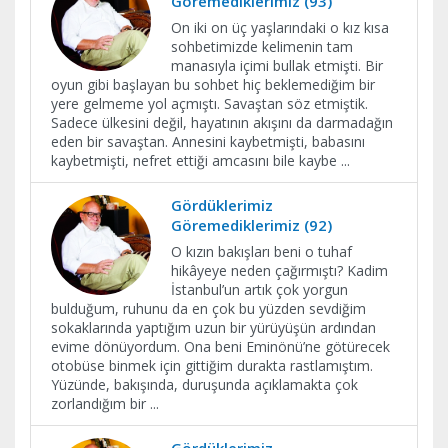
Göremediklerimiz (93)
On iki on üç yaşlarındaki o kız kısa
sohbetimizde kelimenin tam
manasıyla içimi bullak etmişti. Bir
oyun gibi başlayan bu sohbet hiç beklemediğim bir
yere gelmeme yol açmıştı. Savaştan söz etmiştik.
Sadece ülkesini değil, hayatının akışını da darmadağın
eden bir savaştan. Annesini kaybetmişti, babasını
kaybetmişti, nefret ettiği amcasını bile kaybe
...
Gördüklerimiz
Göremediklerimiz (92)
O kızın bakışları beni o tuhaf
hikâyeye neden çağırmıştı? Kadim
İstanbul’un artık çok yorgun
bulduğum, ruhunu da en çok bu yüzden sevdiğim
sokaklarında yaptığım uzun bir yürüyüşün ardından
evime dönüyordum. Ona beni Eminönü’ne götürecek
otobüse binmek için gittiğim durakta rastlamıştım.
Yüzünde, bakışında, duruşunda açıklamakta çok
zorlandığım bir
...