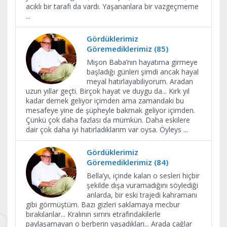
acıklı bir tarafı da vardı. Yaşananlara bir vazgeçmeme
...
Gördüklerimiz
Göremediklerimiz (85)
Mişon Baba’nın hayatıma girmeye
başladığı günleri şimdi ancak hayal
meyal hatırlayabiliyorum. Aradan
uzun yıllar geçti. Birçok hayat ve duygu da... Kırk yıl
kadar demek geliyor içimden ama zamandaki bu
mesafeye yine de şüpheyle bakmak geliyor içimden.
Çünkü çok daha fazlası da mümkün. Daha eskilere
dair çok daha iyi hatırladıklarım var oysa. Öyleys
...
Gördüklerimiz
Göremediklerimiz (84)
Bella’yı, içinde kalan o sesleri hiçbir
şekilde dışa vuramadığını söylediği
anlarda, bir eski trajedi kahramanı
gibi görmüştüm. Bazı gizleri saklamaya mecbur
bırakılanlar... Kralının sırrını etrafındakilerle
paylaşamayan o berberin yaşadıkları... Arada çağlar