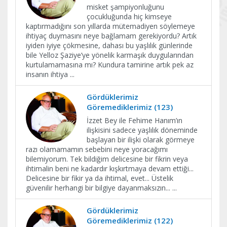
misket şampiyonluğunu
çocukluğunda hiç kimseye
kaptırmadığını son yıllarda mütemadiyen söylemeye
ihtiyaç duymasını neye bağlamam gerekiyordu? Artık
iyiden iyiye çökmesine, dahası bu yaşlılık günlerinde
bile Yelloz Şaziye’ye yönelik karmaşık duygularından
kurtulamamasına mı? Kundura tamirine artık pek az
insanın ihtiya
...
Gördüklerimiz
Göremediklerimiz (123)
İzzet Bey ile Fehime Hanım’ın
ilişkisini sadece yaşlılık döneminde
başlayan bir ilişki olarak görmeye
razı olamamamın sebebini neye yoracağımı
bilemiyorum. Tek bildiğim delicesine bir fikrin veya
ihtimalin beni ne kadardır kışkırtmaya devam ettiği...
Delicesine bir fikir ya da ihtimal, evet... Üstelik
güvenilir herhangi bir bilgiye dayanmaksızın...
...
Gördüklerimiz
Göremediklerimiz (122)