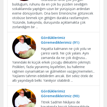
bulduğum, ruhunu da en çok bu yüzden sevdiğim
sokaklarında yaptığım uzun bir yürüyüşün ardından
evime dönüyordum. Ona beni Eminönü’ne götürecek
otobüse binmek için gittiğim durakta rastlamıştım.
Yüzünde, bakışında, duruşunda açıklamakta çok
zorlandığım bir
...
Gördüklerimiz
Göremediklerimiz (91)
Hayatta kalmanın ne çok yolu ve
çaresi vardı. Ne çok yalanı. Aynı
zamanda da ne çok doğrusu...
Yanındaki iki küçük erkek çocuğu dikkatimi çekmişti.
Pislikleri, fazla yıpranmış kıyafetleri, bu hallerine
rağmen oynamaktan ve gülmekten vazgeçmemeleri...
Yaşlarını tahmin edebilirdim ancak. Biri sekiz öteki de
altı yaşındaydı belki. Yanılıyor olabilirdi
...
Gördüklerimiz
Göremediklerimiz (90)
Titrek Sadi’nin hikâyesi de
hayatımda birçok bilinmezliğiyle