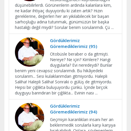
düşünebilirlerdi. Görünenlerin ardında kalanlara kim,
ne kadar ihtiyaç duyuyordu ki zaten artık? Hızın
gereklerine, değerleri her an yıkılabilecek bir başarı
sarhoşluğu adına tutunmak, günümüzün bir başka
hastalığı değil miydi? Sorular benim sorularımdı. Çü
...
Gördüklerimiz
Göremediklerimiz (95)
Otobüsle beraber o da gitmişti.
Nereye? Ne için? Kimlere? Hangi
duygularla? Evi neredeydi? Bunlar
benim yeni cevapsız sorularımdı. Bu hikâyedeki
sorularım... Sesi kulaklarımdan gitmiyordu. Halepli
Saliha! Halepli Saliha! Sonraki o gülüş de gitmiyordu.
Hepsi bir çığlıkta buluşuyordu çünkü. İçinde birçok
duyguyu barındıran bir çığlıkta... Evinin nası
...
Gördüklerimiz
Göremediklerimiz (94)
Geçmişin karanlıkları insanı her an
beklenmedik sorularla karşı karşıya
bırakabilirdi. Onlara, söylenenlerin