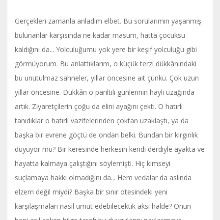
Gerçekleri zamanla anladım elbet. Bu sorularımın yaşanmış
bulunanlar karşısında ne kadar masum, hatta çocuksu
kaldığını da... Yolculuğumu yok yere bir keşif yolculuğu gibi
görmüyorum. Bu anlattıklarım, o küçük terzi dükkânındaki
bu unutulmaz sahneler, yıllar öncesine ait çünkü. Çok uzun
yıllar öncesine. Dükkân o parıltılı günlerinin hayli uzağında
artık. Ziyaretçilerin çoğu da elini ayağını çekti. O hatırlı
tanıdıklar o hatırlı vazifelerinden çoktan uzaklaştı, ya da
başka bir evrene göçtü de ondan belki. Bundan bir kırgınlık
duyuyor mu? Bir keresinde herkesin kendi derdiyle ayakta ve
hayatta kalmaya çalıştığını söylemişti. Hiç kimseyi
suçlamaya hakkı olmadığını da... Hem vedalar da aslında
elzem değil miydi? Başka bir sınır ötesindeki yeni
karşılaşmaları nasıl umut edebilecektik aksi halde? Onun