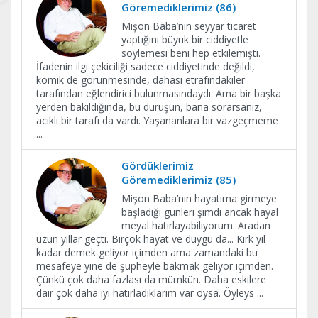
Göremediklerimiz (86)
Mişon Baba’nın seyyar ticaret
yaptığını büyük bir ciddiyetle
söylemesi beni hep etkilemişti.
İfadenin ilgi çekiciliği sadece ciddiyetinde değildi,
komik de görünmesinde, dahası etrafındakiler
tarafından eğlendirici bulunmasındaydı. Ama bir başka
yerden bakıldığında, bu duruşun, bana sorarsanız,
acıklı bir tarafı da vardı. Yaşananlara bir vazgeçmeme
...
Gördüklerimiz
Göremediklerimiz (85)
Mişon Baba’nın hayatıma girmeye
başladığı günleri şimdi ancak hayal
meyal hatırlayabiliyorum. Aradan
uzun yıllar geçti. Birçok hayat ve duygu da... Kırk yıl
kadar demek geliyor içimden ama zamandaki bu
mesafeye yine de şüpheyle bakmak geliyor içimden.
Çünkü çok daha fazlası da mümkün. Daha eskilere
dair çok daha iyi hatırladıklarım var oysa. Öyleys
...