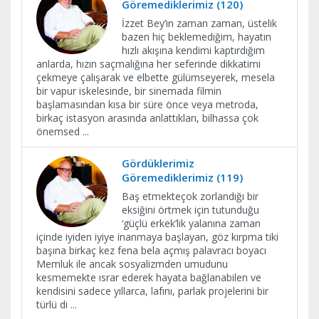
Göremediklerimiz (120)
İzzet Bey’in zaman zaman, üstelik
bazen hiç beklemediğim, hayatın
hızlı akışına kendimi kaptırdığım
anlarda, hızın saçmalığına her seferinde dikkatimi
çekmeye çalışarak ve elbette gülümseyerek, mesela
bir vapur iskelesinde, bir sinemada filmin
başlamasından kısa bir süre önce veya metroda,
birkaç istasyon arasında anlattıkları, bilhassa çok
önemsed
...
Gördüklerimiz
Göremediklerimiz (119)
Baş etmekteçok zorlandığı bir
eksiğini örtmek için tutunduğu
‘güçlü erkek’lik yalanına zaman
içinde iyiden iyiye inanmaya başlayan, göz kırpma tiki
başına birkaç kez fena bela açmış palavracı boyacı
Memluk ile ancak sosyalizmden umudunu
kesmemekte ısrar ederek hayata bağlanabilen ve
kendisini sadece yıllarca, lafını, parlak projelerini bir
türlü di
...