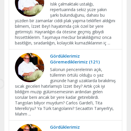
Islık çalmaktaki ustalığı,
repertuarında sekiz yüze yakın
şarkı bulunduğunu, dahası bu
yüzden bir zamanlar ciddi plak yapma teklifleri aldığını
bilmem, İzzet Bey’i hayatımda çok özel bir yere
getirmişti. Hayranlığın da ötesine geçmiş gibiydi
hissettiklerim. Taşımaya mecbur bırakıldığımız onca
basitliğin, sıradanlığın, kolaycılık kurnazlıklarının iç
...
Gördüklerimiz
Göremediklerimiz (121)
Salonun pencerelerinin açık,
tüllerinin örtülü olduğu o yaz
gününde hangi uzaklarda bırakılmış
sıcak geceleri hatırlamıştı İzzet Bey? Artık çok iyi
bildiğim muzip gülümsemesinin ardından gelen
sorular beni ancak bir yere kadar getirebilirdi.
Tangoları biliyor muydum? Carlos Gardel’i, Tita
Merello’yu? Ya Türk tangolarını? Secaattin Tanyerli’yi,
Mahm
...
Gördüklerimiz