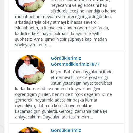
heyecanını ve eğlencesini hep
sürdürebileceğine inandığı o kahve
muhabbetine meydan verebileceğini gördüğünden,
arkadaşlarıyla okey atmayı bilhassa severdi.
Muhabbetin, o kahvelerinkinden önemli bir farkla,
kadınlı erkekli hayat bulması da ayrı bir keyifti
şüphesiz. Ama, şimdi hiçbir şüpheye kapılmadan
söyleyeyim, en ç
...
Gördüklerimiz
Göremediklerimiz (87)
Mişon Baba’nın duygularını ifade
etmemeyi bilmekte gösterdiği
üstün yeteneğin hayat tecrübesi
kadar kumar tutkusundan da kaynaklandığını
öğrendiğim günler, benim de birçok değerimi içime
gömerek, hayatımla adeta bir başka kumar
oynadığım, daha da kötüsü oynamaktan
kaçamadığım günlerdi. Gerçeği zamanla daha iyi
anlayacaktım. Dayatılanlara teslim olm
...
Gördüklerimiz