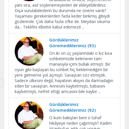
yanı sıra, asıl söylenemeyenleri de ekleyebilirdiniz.
Dışa vurulabilenlerin bu durumda ne önemi vardı?
Yaşaması gerekenlerden fazla keder birikmiş gibiydi
gözlerinde. Çok daha fazla öfke de. Meydan okuma
da... Teklifini elbette kabul edemezd
...
Gördüklerimiz
Göremediklerimiz (93)
On iki on üç yaşlarındaki o kız kısa
sohbetimizde kelimenin tam
manasıyla içimi bullak etmişti. Bir
oyun gibi başlayan bu sohbet hiç beklemediğim bir
yere gelmeme yol açmıştı. Savaştan söz etmiştik.
Sadece ülkesini değil, hayatının akışını da darmadağın
eden bir savaştan. Annesini kaybetmişti, babasını
kaybetmişti, nefret ettiği amcasını bile kaybe
...
Gördüklerimiz
Göremediklerimiz (92)
O kızın bakışları beni o tuhaf
hikâyeye neden çağırmıştı? Kadim
İstanbul’un artık çok yorgun