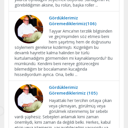
görebildiğimin aksine, bu rolün, başka roller
...
Gördüklerimiz
Göremediklerimiz(106)
Tayyar Amca’nın terzilik bilgisinden
ve geçmişimden söz etmesi beni
hem şaşırtmış hem de doğrusunu
söylemem gerekirse kızdırmıştı. Kızgınlığım bu
devamlı hayrette kalma halinden bir türlü
kurtulamadığımı görmemden mi kaynaklanıyordu? Bu
mümkündü. Kendimi beni nereye götüreceğini
bilemediğim bir bocalamanın kucağında
hissediyordum ayrıca. Ona, belki
...
Gördüklerimiz
Göremediklerimiz (105)
Hayattaki her tercihin ortaya çıkan
veya çıkmayan, görülmüş veya
görülmek istenmemiş bir sebebi
vardı şüphesiz. Sebepleri anlamak kimi zaman
önemliydi, kimi zaman da değildi belki. Herkes, kabul
etsin veya istemesin, yaşayabileceğini yaşıyordu ya...