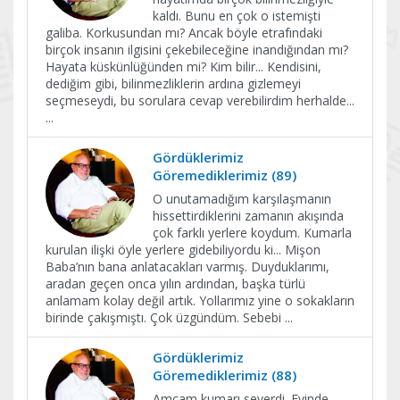
kaldı. Bunu en çok o istemişti
galiba. Korkusundan mı? Ancak böyle etrafındaki
birçok insanın ilgisini çekebileceğine inandığından mı?
Hayata küskünlüğünden mi? Kim bilir... Kendisini,
dediğim gibi, bilinmezliklerin ardına gizlemeyi
seçmeseydi, bu sorulara cevap verebilirdim herhalde...
...
Gördüklerimiz
Göremediklerimiz (89)
O unutamadığım karşılaşmanın
hissettirdiklerini zamanın akışında
çok farklı yerlere koydum. Kumarla
kurulan ilişki öyle yerlere gidebiliyordu ki... Mişon
Baba’nın bana anlatacakları varmış. Duyduklarımı,
aradan geçen onca yılın ardından, başka türlü
anlamam kolay değil artık. Yollarımız yine o sokakların
birinde çakışmıştı. Çok üzgündüm. Sebebi
...
Gördüklerimiz
Göremediklerimiz (88)
Amcam kumarı severdi. Evinde,