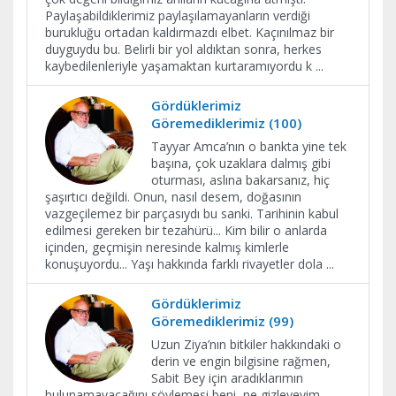
Paylaşabildiklerimiz paylaşılamayanların verdiği
burukluğu ortadan kaldırmazdı elbet. Kaçınılmaz bir
duyguydu bu. Belirli bir yol aldıktan sonra, herkes
kaybedilenleriyle yaşamaktan kurtaramıyordu k
...
Gördüklerimiz
Göremediklerimiz (100)
Tayyar Amca’nın o bankta yine tek
başına, çok uzaklara dalmış gibi
oturması, aslına bakarsanız, hiç
şaşırtıcı değildi. Onun, nasıl desem, doğasının
vazgeçilemez bir parçasıydı bu sanki. Tarihinin kabul
edilmesi gereken bir tezahürü... Kim bilir o anlarda
içinden, geçmişin neresinde kalmış kimlerle
konuşuyordu... Yaşı hakkında farklı rivayetler dola
...
Gördüklerimiz
Göremediklerimiz (99)
Uzun Ziya’nın bitkiler hakkındaki o
derin ve engin bilgisine rağmen,
Sabit Bey için aradıklarımın
bulunamayacağını söylemesi beni, ne gizleyeyim,