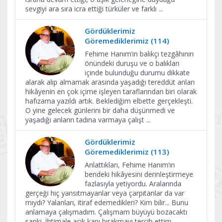
sevgiyi ara sıra icra ettiği türküler ve farklı
...
Gördüklerimiz
Göremediklerimiz (114)
Fehime Hanım’ın balıkçı tezgâhının
önündeki duruşu ve o balıkları
içinde bulunduğu durumu dikkate
alarak alıp almamak arasında yaşadığı tereddüt anları
hikâyenin en çok içime işleyen taraflarından biri olarak
hafızama yazıldı artık. Beklediğim elbette gerçekleşti.
O yine gelecek günlerini bir daha düşünmedi ve
yaşadığı anların tadına varmaya çalışt
...
Gördüklerimiz
Göremediklerimiz (113)
Anlattıkları, Fehime Hanım’ın
bendeki hikâyesini derinleştirmeye
fazlasıyla yetiyordu. Aralarında
gerçeği hiç yansıtmayanlar veya çarpıtanlar da var
mıydı? Yalanları, itiraf edemedikleri? Kim bilir... Bunu
anlamaya çalışmadım. Çalışmam büyüyü bozacaktı
sanki. İhtimale açık kapı bırakmayı tercih ettim