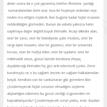
dinler sonra da o çok yıpranmış telefon fihristine yazdığı
numaralarından birini arar, kısa bir hoşbeşin ardından neyi
neden rica ettiğini söylerdi. Ben bugüne kadar hiçbir ricasının
reddedildiğini görmedim. Bunun da sebebi yalnızca hatırı
sayılmaya değer değildi büyük ihtimalle. Ricayı dikkate alan,
ister bir savcı, ister bir belediyede şube müdürü, ister bir
vergi daire muavini, ister bir gazeteci, ister bir üniversite
hocası, ister bir mafya lideri, ister bir işadamı, ister bir
milletvekili olsun, günün birinde kendisine ihtiyaç
duyabileceği ihtimalini hiç göz ardı edemezdi çünkü. Zincir
kurulmuştu ve o bu sağlam zincirin en sağlam halkalarından
biriydi. Kendisini son bir cankurtaran gibi görenlere ilkin
çözülemeyecek hiçbir sorunun olmadığını söyleme
alışkanlığını edinmesi bu gücün verdiği özgüvenden mi
kaynaklanıyordu? Çözülemeyecek sorun yoktu, evet. Bazıları