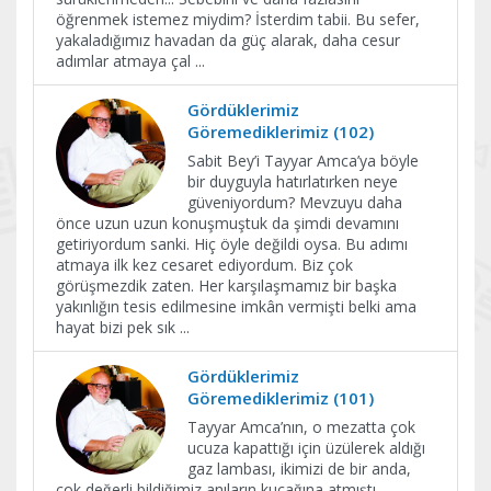
öğrenmek istemez miydim? İsterdim tabii. Bu sefer,
yakaladığımız havadan da güç alarak, daha cesur
adımlar atmaya çal
...
Gördüklerimiz
Göremediklerimiz (102)
Sabit Bey’i Tayyar Amca’ya böyle
bir duyguyla hatırlatırken neye
güveniyordum? Mevzuyu daha
önce uzun uzun konuşmuştuk da şimdi devamını
getiriyordum sanki. Hiç öyle değildi oysa. Bu adımı
atmaya ilk kez cesaret ediyordum. Biz çok
görüşmezdik zaten. Her karşılaşmamız bir başka
yakınlığın tesis edilmesine imkân vermişti belki ama
hayat bizi pek sık
...
Gördüklerimiz
Göremediklerimiz (101)
Tayyar Amca’nın, o mezatta çok
ucuza kapattığı için üzülerek aldığı
gaz lambası, ikimizi de bir anda,
çok değerli bildiğimiz anıların kucağına atmıştı.