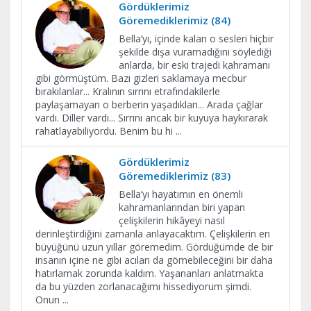
Gördüklerimiz
Göremediklerimiz (84)
Bella’yı, içinde kalan o sesleri hiçbir
şekilde dışa vuramadığını söylediği
anlarda, bir eski trajedi kahramanı
gibi görmüştüm. Bazı gizleri saklamaya mecbur
bırakılanlar... Kralının sırrını etrafındakilerle
paylaşamayan o berberin yaşadıkları... Arada çağlar
vardı. Diller vardı... Sırrını ancak bir kuyuya haykırarak
rahatlayabiliyordu. Benim bu hi
...
Gördüklerimiz
Göremediklerimiz (83)
Bella’yı hayatımın en önemli
kahramanlarından biri yapan
çelişkilerin hikâyeyi nasıl
derinleştirdiğini zamanla anlayacaktım. Çelişkilerin en
büyüğünü uzun yıllar göremedim. Gördüğümde de bir
insanın içine ne gibi acıları da gömebileceğini bir daha
hatırlamak zorunda kaldım. Yaşananları anlatmakta
da bu yüzden zorlanacağımı hissediyorum şimdi.
Onun
...