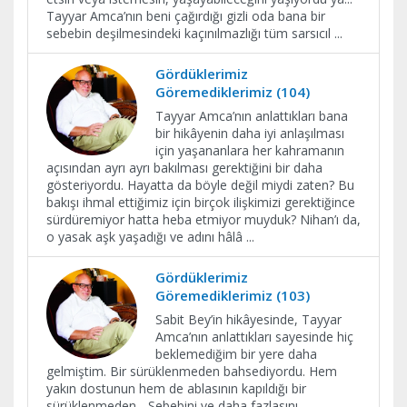
Tayyar Amca’nın beni çağırdığı gizli oda bana bir
sebebin deşilmesindeki kaçınılmazlığı tüm sarsıcıl
...
Gördüklerimiz
Göremediklerimiz (104)
Tayyar Amca’nın anlattıkları bana
bir hikâyenin daha iyi anlaşılması
için yaşananlara her kahramanın
açısından ayrı ayrı bakılması gerektiğini bir daha
gösteriyordu. Hayatta da böyle değil miydi zaten? Bu
bakışı ihmal ettiğimiz için birçok ilişkimizi gerektiğince
sürdüremiyor hatta heba etmiyor muyduk? Nihan’ı da,
o yasak aşk yaşadığı ve adını hâlâ
...
Gördüklerimiz
Göremediklerimiz (103)
Sabit Bey’in hikâyesinde, Tayyar
Amca’nın anlattıkları sayesinde hiç
beklemediğim bir yere daha
gelmiştim. Bir sürüklenmeden bahsediyordu. Hem
yakın dostunun hem de ablasının kapıldığı bir
sürüklenmeden... Sebebini ve daha fazlasını