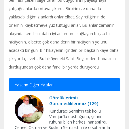
beni asıl çeken bilge tarafı bu duygularını paylaşmaya
çalıştığı anlarda ortaya çıkardı. Birbirimize daha da
yaklaşabildiğimiz anlardı onlar elbet. Seyirciliğimin de
önemini kaybetmeye yüz tuttuğu anlar. Bu anlar zamanın
akışında kendisini daha iyi anlamamı sağlayan başka bir
hikâyenin, elbette çok daha derin bir hikâyenin yolunu
açacaktı bir gün. Bir hikâyenin içinden bir başka hikâye daha
çıkıyordu, evet... Bu hikâyedeki Sabit Bey, o dert babasının
durduğundan çok daha farklı bir yerde duruyordu...
Yazarın Diğer Yazıları
Gördüklerimiz
Göremediklerimiz (129)
Kunduracı Semih’in tek kollu
Varujan’la dostluğuna, şehrin
ruhunu bilen herkes inanabilirdi.
Çengel Osman ve Suskun Şemsettin ile o sahalarda