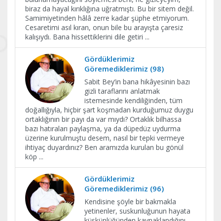
biraz da hayal kırıklığına uğratmıştı. Bu bir sitem değil.
Samimiyetinden hâlâ zerre kadar şüphe etmiyorum.
Cesaretimi asıl kıran, onun bile bu arayışta çaresiz
kalışıydı. Bana hissettiklerini dile getiri
...
Gördüklerimiz
Göremediklerimiz (98)
Sabit Bey’in bana hikâyesinin bazı
gizli taraflarını anlatmak
istemesinde kendiliğinden, tüm
doğallığıyla, hiçbir şart koşmadan kurduğumuz duygu
ortaklığının bir payı da var mıydı? Ortaklık bilhassa
bazı hatıraları paylaşma, ya da düpedüz uydurma
üzerine kurulmuştu desem, nasıl bir tepki vermeye
ihtiyaç duyardınız? Ben aramızda kurulan bu gönül
köp
...
Gördüklerimiz
Göremediklerimiz (96)
Kendisine şöyle bir bakmakla
yetinenler, suskunluğunun hayata
küskünlüğünden kaynaklandığını