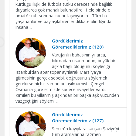
kurduğu ilişki de futbola tutku derecesinde bağlılık
duyanlarca çok manalı bulunabilirdi. Hele bir de o
amatör ruh sonuna kadar taşınıyorsa... Tüm bu
yaşananlar ve paylaşılabilenler dikkate alındığında
insana
...
Gördüklerimiz
Göremediklerimiz (128)
Varujan’ın babasının yıllarca,
bıkmadan usanmadan, büyük bir
aşkla bağlı olduğunu söylediği
İstanbul’dan apar topar ayrılarak Marsilya’ya
gitmesinin gerçek sebebi, doğrusunu söylemek
gerekirse hiçbir zaman anlaşılmamıştı. Çengel
Osman’a göre elimizde sadece rivayetler vardı.
Kimileri bu yıllanmış aşkından bir başka aşk yüzünden
vazgeçtiğini söylemi
...
Gördüklerimiz
Göremediklerimiz (127)
Semih’in kayıplara karışan Şaziye’yi
tüm aramalarına rağmen