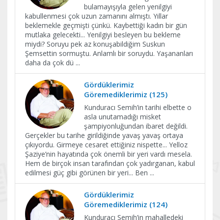
bulamayışıyla gelen yenilgiyi
kabullenmesi çok uzun zamanını almıştı. Yıllar
beklemekle geçmişti çünkü. Kaybettiği kadın bir gün
mutlaka gelecekti... Yenilgiyi besleyen bu bekleme
miydi? Soruyu pek az konuşabildiğim Suskun
Şemsettin sormuştu. Anlamlı bir soruydu. Yaşananları
daha da çok dü
...
Gördüklerimiz
Göremediklerimiz (125)
Kunduracı Semih’in tarihi elbette o
asla unutamadığı misket
şampiyonluğundan ibaret değildi.
Gerçekler bu tarihe girildiğinde yavaş yavaş ortaya
çıkıyordu. Girmeye cesaret ettiğiniz nispette... Yelloz
Şaziye’nin hayatında çok önemli bir yeri vardı mesela.
Hem de birçok insan tarafından çok yadırganan, kabul
edilmesi güç gibi görünen bir yeri... Ben
...
Gördüklerimiz
Göremediklerimiz (124)
Kunduracı Semih’in mahalledeki