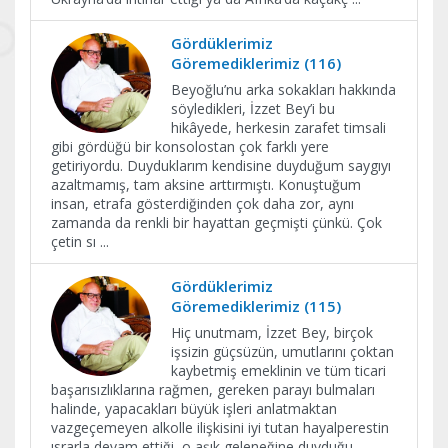
Gördüklerimiz
Göremediklerimiz (116)
Beyoğlu’nu arka sokakları hakkında
söyledikleri, İzzet Bey’i bu
hikâyede, herkesin zarafet timsali
gibi gördüğü bir konsolostan çok farklı yere
getiriyordu. Duyduklarım kendisine duyduğum saygıyı
azaltmamış, tam aksine arttırmıştı. Konuştuğum
insan, etrafa gösterdiğinden çok daha zor, aynı
zamanda da renkli bir hayattan geçmişti çünkü. Çok
çetin sı
...
Gördüklerimiz
Göremediklerimiz (115)
Hiç unutmam, İzzet Bey, birçok
işsizin güçsüzün, umutlarını çoktan
kaybetmiş emeklinin ve tüm ticari
başarısızlıklarına rağmen, gereken parayı bulmaları
halinde, yapacakları büyük işleri anlatmaktan
vazgeçemeyen alkolle ilişkisini iyi tutan hayalperestin
ısrarla devam ettiği, o aşık geleneğine duyduğu