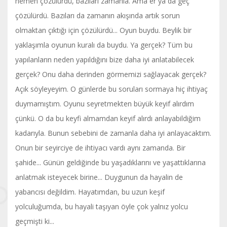
hemen çözülürdü, bazıları zamanla. Ama er ya da geç
çözülürdü. Bazıları da zamanın akışında artık sorun
olmaktan çıktığı için çözülürdü... Oyun buydu. Beylik bir
yaklaşımla oyunun kuralı da buydu. Ya gerçek? Tüm bu
yapılanların neden yapıldığını bize daha iyi anlatabilecek
gerçek? Onu daha derinden görmemizi sağlayacak gerçek?
Açık söyleyeyim. O günlerde bu soruları sormaya hiç ihtiyaç
duymamıştım. Oyunu seyretmekten büyük keyif alırdım
çünkü. O da bu keyfi almamdan keyif alırdı anlayabildiğim
kadarıyla. Bunun sebebini de zamanla daha iyi anlayacaktım.
Onun bir seyirciye de ihtiyacı vardı aynı zamanda. Bir
şahide... Günün geldiğinde bu yaşadıklarını ve yaşattıklarına
anlatmak isteyecek birine... Duygunun da hayalin de
yabancısı değildim. Hayatımdan, bu uzun keşif
yolculuğumda, bu hayali taşıyan öyle çok yalnız yolcu
geçmişti ki...