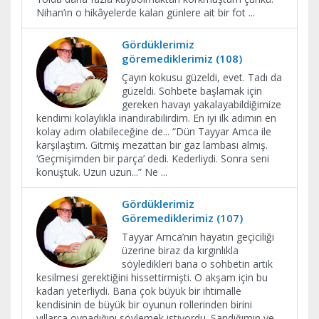
Nihan’ın o hikâyelerde kalan günlere ait bir fot
...
Gördüklerimiz
göremediklerimiz (108)
Çayın kokusu güzeldi, evet. Tadı da
güzeldi. Sohbete başlamak için
gereken havayı yakalayabildiğimize
kendimi kolaylıkla inandırabilirdim. En iyi ilk adımın en
kolay adım olabileceğine de... “Dün Tayyar Amca ile
karşılaştım. Gitmiş mezattan bir gaz lambası almış.
‘Geçmişimden bir parça’ dedi. Kederliydi. Sonra seni
konuştuk. Uzun uzun...” Ne
...
Gördüklerimiz
Göremediklerimiz (107)
Tayyar Amca’nın hayatın geçiciliği
üzerine biraz da kırgınlıkla
söyledikleri bana o sohbetin artık
kesilmesi gerektiğini hissettirmişti. O akşam için bu
kadarı yeterliydi. Bana çok büyük bir ihtimalle
kendisinin de büyük bir oyunun rollerinden birini
yıllarca oynadığını söylemek istiyordu. Sandığımın ve