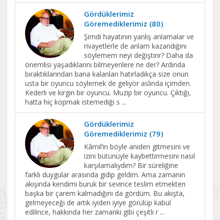
Gördüklerimiz
Göremediklerimiz (80)
Şimdi hayatının yanlış anlamalar ve
rivayetlerle de anlam kazandığını
söylemem neyi değiştirir? Daha da
önemlisi yaşadıklarını bilmeyenlere ne der? Ardında
bıraktıklarından bana kalanları hatırladıkça size onun
usta bir oyuncu söylemek de geliyor aslında içimden.
Kederli ve kırgın bir oyuncu. Muzip bir oyuncu. Çıktığı,
hatta hiç kopmak istemediği s
...
Gördüklerimiz
Göremediklerimiz (79)
Kâmil’in böyle aniden gitmesini ve
izini bütünüyle kaybettirmesini nasıl
karşılamalıydım? Bir süreliğine
farklı duygular arasında gidip geldim. Ama zamanın
akışında kendimi buruk bir sevince teslim etmekten
başka bir çarem kalmadığını da gördüm. Bu akışta,
gelmeyeceği de artık iyiden iyiye görülüp kabul
edilince, hakkında her zamanki gibi çeşitli r
...