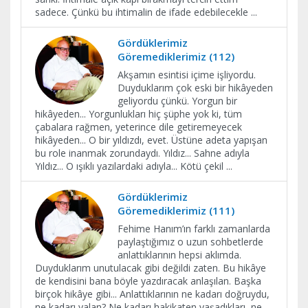
sadece. Çünkü bu ihtimalin de ifade edebilecekle
...
Gördüklerimiz
Göremediklerimiz (112)
Akşamın esintisi içime işliyordu.
Duyduklarım çok eski bir hikâyeden
geliyordu çünkü. Yorgun bir
hikâyeden... Yorgunlukları hiç şüphe yok ki, tüm
çabalara rağmen, yeterince dile getiremeyecek
hikâyeden... O bir yıldızdı, evet. Üstüne adeta yapışan
bu role inanmak zorundaydı. Yıldız... Sahne adıyla
Yıldız... O ışıklı yazılardaki adıyla... Kötü çekil
...
Gördüklerimiz
Göremediklerimiz (111)
Fehime Hanım’ın farklı zamanlarda
paylaştığımız o uzun sohbetlerde
anlattıklarının hepsi aklımda.
Duyduklarım unutulacak gibi değildi zaten. Bu hikâye
de kendisini bana böyle yazdıracak anlaşılan. Başka
birçok hikâye gibi... Anlattıklarının ne kadarı doğruydu,
ne kadarı yalan? Ne kadarı hakikaten yaşadıkları, ne