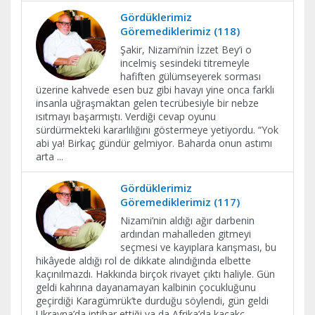
Gördüklerimiz
Göremediklerimiz (118)
Şakir, Nizami’nin İzzet Bey’i o
incelmiş sesindeki titremeyle
hafiften gülümseyerek sorması
üzerine kahvede esen buz gibi havayı yine onca farklı
insanla uğraşmaktan gelen tecrübesiyle bir nebze
ısıtmayı başarmıştı. Verdiği cevap oyunu
sürdürmekteki kararlılığını göstermeye yetiyordu. “Yok
abi ya! Birkaç gündür gelmiyor. Baharda onun astımı
arta
...
Gördüklerimiz
Göremediklerimiz (117)
Nizami’nin aldığı ağır darbenin
ardından mahalleden gitmeyi
seçmesi ve kayıplara karışması, bu
hikâyede aldığı rol de dikkate alındığında elbette
kaçınılmazdı. Hakkında birçok rivayet çıktı haliyle. Gün
geldi kahrına dayanamayan kalbinin çocukluğunu
geçirdiği Karagümrük’te durduğu söylendi, gün geldi
Ukrayna’da intihar ettiği ya da Afrika’da kaçakç
...