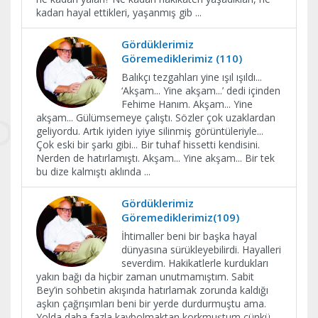
kadarı hayal ettikleri, yaşanmış gib
...
Gördüklerimiz
Göremediklerimiz (110)
Balıkçı tezgahları yine ışıl ışıldı...
‘Akşam... Yine akşam...’ dedi içinden
Fehime Hanım. Akşam... Yine
akşam... Gülümsemeye çalıştı. Sözler çok uzaklardan
geliyordu. Artık iyiden iyiye silinmiş görüntüleriyle...
Çok eski bir şarkı gibi... Bir tuhaf hissetti kendisini.
Nerden de hatırlamıştı. Akşam... Yine akşam... Bir tek
bu dize kalmıştı aklında
...
Gördüklerimiz
Göremediklerimiz(109)
İhtimaller beni bir başka hayal
dünyasına sürükleyebilirdi. Hayalleri
severdim. Hakikatlerle kurdukları
yakın bağı da hiçbir zaman unutmamıştım. Sabit
Bey’in sohbetin akışında hatırlamak zorunda kaldığı
aşkın çağrışımları beni bir yerde durdurmuştu ama.
Yolda daha fazla kaybolmaktan korkmuştum çünkü.