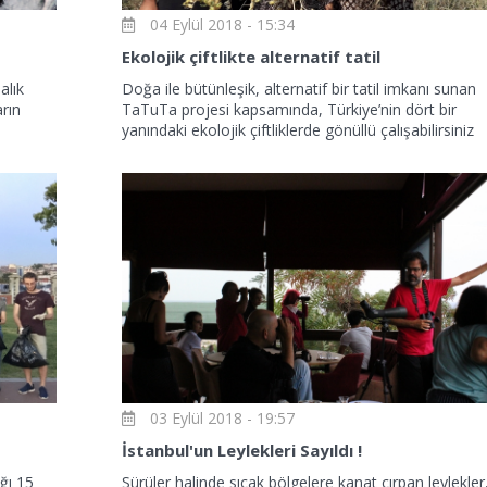
04 Eylül 2018 - 15:34
Ekolojik çiftlikte alternatif tatil
alık
Doğa ile bütünleşik, alternatif bir tatil imkanı sunan
arın
TaTuTa projesi kapsamında, Türkiye’nin dört bir
yanındaki ekolojik çiftliklerde gönüllü çalışabilirsiniz
03 Eylül 2018 - 19:57
İstanbul'un Leylekleri Sayıldı !
ğı 15
Sürüler halinde sıcak bölgelere kanat çırpan leylekler