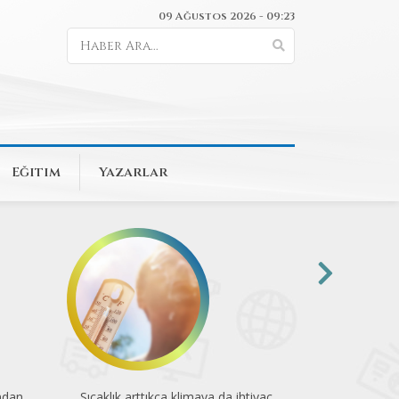
09 Ağustos 2026 - 09:23
Eğitim
Yazarlar
tiyaç
"Validebağ'ın kurtuluşu hürmetten
Şehrin neba