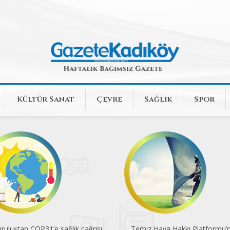
Kültür Sanat
Çevre
Sağlık
Spor
iz Hava Hakkı Platformu’ndan
Sıcaklık arttıkça klimaya da ih