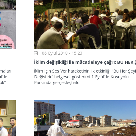
Haftanın Sinevizyonu
Haftanın Pusulası
06 Eylül 2018 - 15:23
maları
İklim İçin Ses Ver hareketinin ilk etkinliği “Bu Her Şeyi
l’de
Değiştirir” belgesel gösterimi 1 Eylül’de Koşuyolu
ük”
Parkı’nda gerçekleştirildi