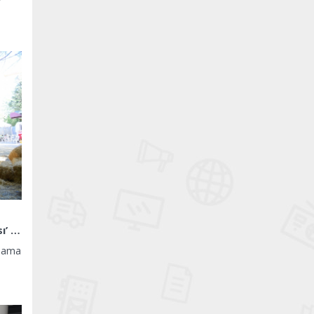
l
Kadıköy Belediyesi’ne ‘Sağlıklı Şehir Planlaması’ ödülü
ulama