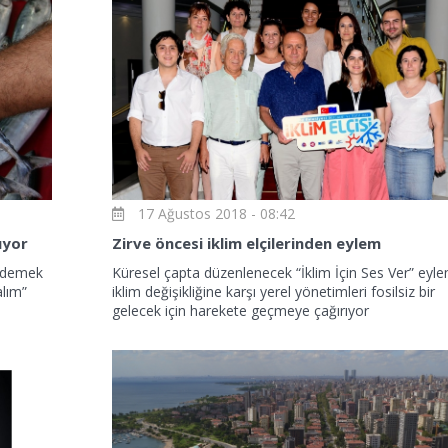
17 Ağustos 2018 - 08:42
ıyor
Zirve öncesi iklim elçilerinden eylem
r demek
Küresel çapta düzenlenecek “İklim İçin Ses Ver” eyle
alım”
iklim değişikliğine karşı yerel yönetimleri fosilsiz bir
gelecek için harekete geçmeye çağırıyor