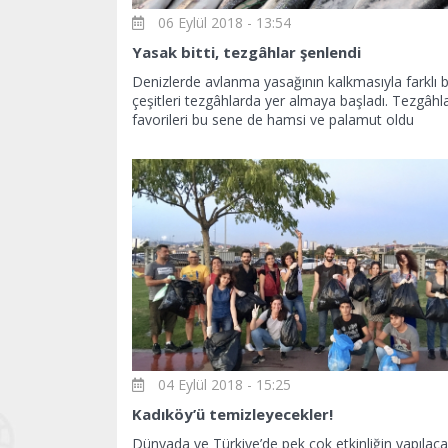
06 Eylül 2018 - 13:54
Yasak bitti, tezgâhlar şenlendi
Denizlerde avlanma yasağının kalkmasıyla farklı b
çeşitleri tezgâhlarda yer almaya başladı. Tezgâhl
favorileri bu sene de hamsi ve palamut oldu
04 Eylül 2018 - 15:25
Kadıköy’ü temizleyecekler!
Dünyada ve Türkiye’de pek çok etkinliğin yapılaca