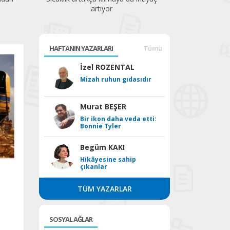
geçiyor"
HAFTANIN YAZARLARI
Tümü
İzel ROZENTAL
Mizah ruhun gıdasıdır
Murat BEŞER
Bir ikon daha veda etti:
Bonnie Tyler
Begüm KAKI
Hikâyesine sahip
çıkanlar
TÜM YAZARLAR
SOSYAL AĞLAR