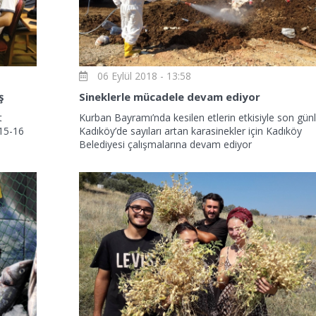
06 Eylül 2018 - 13:58
ş
Sineklerle mücadele devam ediyor
t
Kurban Bayramı’nda kesilen etlerin etkisiyle son gün
 15-16
Kadıköy’de sayıları artan karasinekler için Kadıköy
Belediyesi çalışmalarına devam ediyor