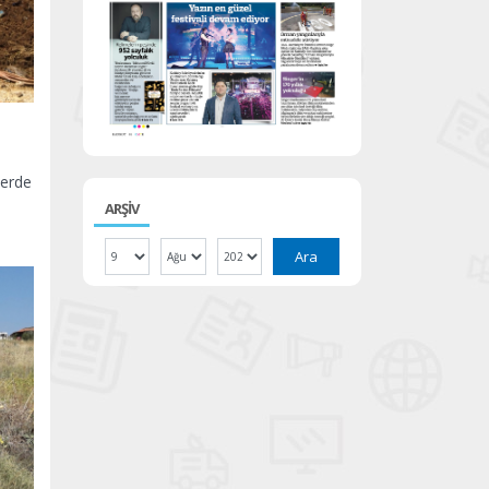
lerde
ARŞİV
Ara