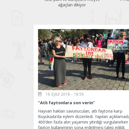
yor
16 Eylül 2018 - 18:56
“Atlı faytonlara son verin”
Hayvan hakları savunucuları, atlı faytona karşı
Büyükada’da eylem düzenledi. Yapılan açıklamada 
400’den fazla atın yaşamını yitirdiği vurgulanırken 
fayton kullanımının sona erdirilmesi talep edildi.