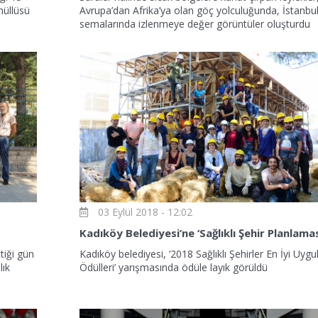
nüllüsü
Avrupa’dan Afrika’ya olan göç yolculuğunda, İstanbu
semalarında izlenmeye değer görüntüler oluşturdu
03 Eylül 2018 - 12:02
tiği gün
Kadıköy belediyesi, ‘2018 Sağlıklı Şehirler En İyi Uyg
lık
Ödülleri’ yarışmasında ödüle layık görüldü