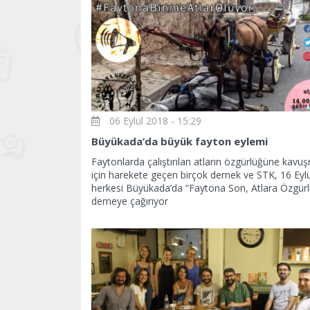
06 Eylül 2018 - 15:29
Büyükada’da büyük fayton eylemi
Faytonlarda çalıştırılan atların özgürlüğüne kavuş
için harekete geçen birçok dernek ve STK, 16 Eylü
herkesi Büyükada’da “Faytona Son, Atlara Özgürl
demeye çağırıyor