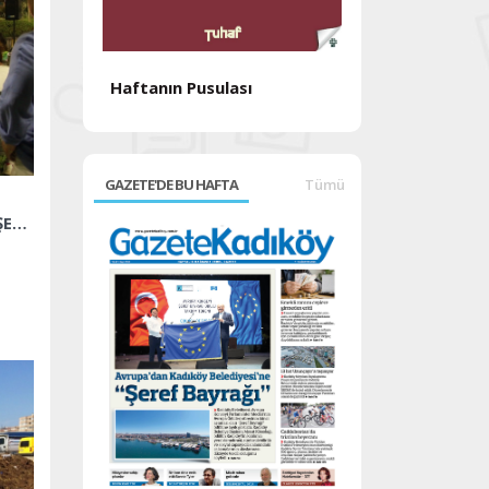
Haftanın Pusulası
Haftanın Pusul
GAZETE'DE BU HAFTA
Tümü
İklim değişikliği ile mücadeleye çağrı: BU HER ŞEYİ DEĞİŞTİRİR!