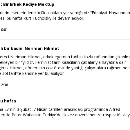
 : Bir Erkek Kediye Mektup
rlerin eserlerinden küçük alıntılara yer verdiğimiz “Edebiyat Hayatında
esi bu hafta Kurt Tucholsky ile devam ediyor.
10:01
li bir kadın: Neriman Hikmet
zeteci Neriman Hikmet, erkek egemen tarihin tozlu raflarından çıkarılm
kleyen bir “yıldız”. Feminist tarih kazıcıların çabalarıyla hayatına dair
diğimiz Hikmet, döneminin çok ötesinde yaptığı çalışmalara rağmen ne 
e sol tarihte kendine yer bulabiliyor
12:36
bu hafta
 Evi’nin 3 Şubat–7 Nisan tarihleri arasındaki programında Alfred
eri ile Peter Watkins’in Türkiye’de ilk kez düzenlenen retrospektifi izley