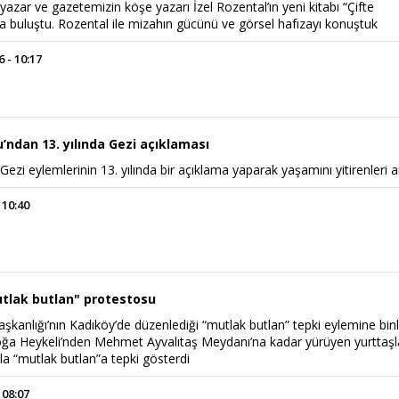
-yazar ve gazetemizin köşe yazarı İzel Rozental’ın yeni kitabı “Çifte
a buluştu. Rozental ile mizahın gücünü ve görsel hafızayı konuştuk
 - 10:17
’ndan 13. yılında Gezi açıklaması
Power Ballad / Ha
Haftanın Pusulası
Gezi eylemlerinin 13. yılında bir açıklama yaparak yaşamını yitirenleri a
Şarkısı
 10:40
tlak butlan" protestosu
aşkanlığı’nın Kadıköy’de düzenlediği “mutlak butlan” tepki eylemine bin
 Boğa Heykeli’nden Mehmet Ayvalıtaş Meydanı’na kadar yürüyen yurttaşl
rla “mutlak butlan”a tepki gösterdi
 08:07