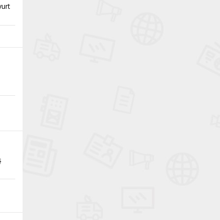
yurt
ş