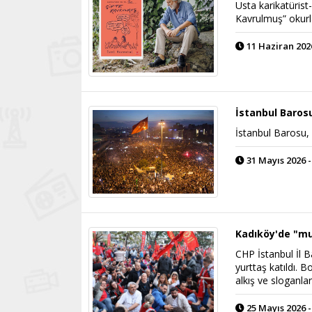
Usta karikatürist
Kavrulmuş” okurl
11 Haziran 2026
İstanbul Barosu
İstanbul Barosu, 
31 Mayıs 2026 -
Kadıköy'de "mu
CHP İstanbul İl B
yurttaş katıldı.
alkış ve sloganla
25 Mayıs 2026 -