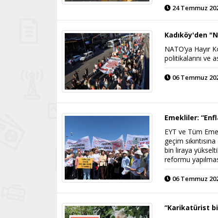
24 Temmuz 2026
Kadıköy'den "N
NATO’ya Hayır Ko
politikalarını ve 
06 Temmuz 2026
Emekliler: “En
EYT ve Tüm Emekl
geçim sıkıntısına
bin liraya yüksel
reformu yapılması
06 Temmuz 2026
“Karikatürist b