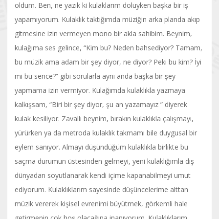
oldum. Ben, ne yazık ki kulaklarım doluyken başka bir iş
yapamıyorum. Kulaklık taktığımda müziğin arka planda akıp
gitmesine izin vermeyen mono bir akla sahibim. Beynim,
kulağıma ses gelince, “Kim bu? Neden bahsediyor? Tamam,
bu müzik ama adam bir şey diyor, ne diyor? Peki bu kim? İyi
mi bu sence?” gibi sorularla aynı anda başka bir şey
yapmama izin vermiyor. Kulağımda kulaklıkla yazmaya
kalkışsam, “Biri bir şey diyor, şu an yazamayız ” diyerek
kulak kesiliyor. Zavallı beynim, bırakın kulaklıkla çalışmayı,
yürürken ya da metroda kulaklık takmamı bile duygusal bir
eylem sanıyor. Almayı düşündüğüm kulaklıkla birlikte bu
saçma durumun üstesinden gelmeyi, yeni kulaklığımla dış
dünyadan soyutlanarak kendi içime kapanabilmeyi umut
ediyorum. Kulaklıklarım sayesinde düşüncelerime alttan
müzik vererek kişisel evrenimi büyütmek, görkemli hale
getirmenin çok hoş olacağına inanıyorum. Kulaklıklarım