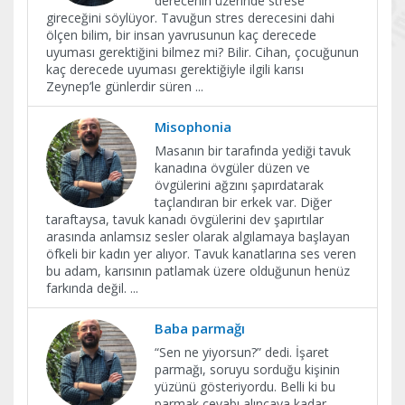
derecenin üzerinde strese
gireceğini söylüyor. Tavuğun stres derecesini dahi
ölçen bilim, bir insan yavrusunun kaç derecede
uyuması gerektiğini bilmez mi? Bilir. Cihan, çocuğunun
kaç derecede uyuması gerektiğiyle ilgili karısı
Zeynep’le günlerdir süren
...
Misophonia
Masanın bir tarafında yediği tavuk
kanadına övgüler düzen ve
övgülerini ağzını şapırdatarak
taçlandıran bir erkek var. Diğer
taraftaysa, tavuk kanadı övgülerini dev şapırtılar
arasında anlamsız sesler olarak algılamaya başlayan
öfkeli bir kadın yer alıyor. Tavuk kanatlarına ses veren
bu adam, karısının patlamak üzere olduğunun henüz
farkında değil.
...
Baba parmağı
“Sen ne yiyorsun?” dedi. İşaret
parmağı, soruyu sorduğu kişinin
yüzünü gösteriyordu. Belli ki bu
parmak cevabı alıncaya kadar