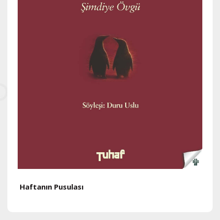
Haftanın Pusulası
H