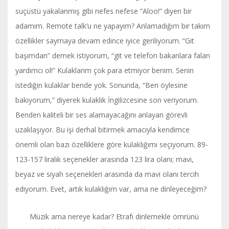
suçüstü yakalanmış gibi nefes nefese “Aloo!” diyen bir
adamım. Remote talk’u ne yapayım? Anlamadığım bir takım
özellikler saymaya devam edince iyice geriliyorum. “Git
başımdan” demek istiyorum, “git ve telefon bakanlara falan
yardımcı ol!” Kulaklarım çok para etmiyor benim. Senin
istediğin kulaklar bende yok. Sonunda, “Ben öylesine
bakıyorum,” diyerek kulaklık İngilizcesine son veriyorum.
Benden kaliteli bir ses alamayacağını anlayan görevli
uzaklaşıyor. Bu işi derhal bitirmek amacıyla kendimce
önemli olan bazı özelliklere göre kulaklığımı seçiyorum. 89-
123-157 liralık seçenekler arasında 123 lira olanı; mavi,
beyaz ve siyah seçenekleri arasında da mavi olanı tercih
ediyorum. Evet, artık kulaklığım var, ama ne dinleyeceğim?
Müzik ama nereye kadar? Etrafı dinlemekle ömrünü