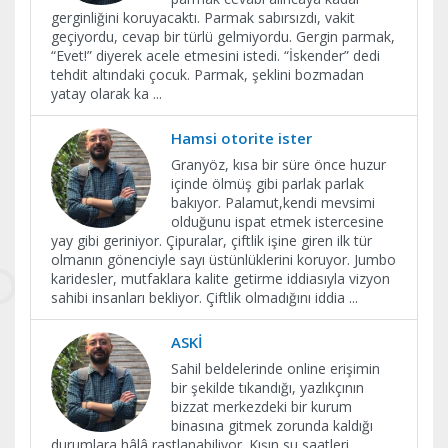
gerginliğini koruyacaktı. Parmak sabırsızdı, vakit
geçiyordu, cevap bir türlü gelmiyordu. Gergin parmak,
“Evet!” diyerek acele etmesini istedi. “İskender” dedi
tehdit altındaki çocuk. Parmak, şeklini bozmadan
yatay olarak ka
...
Hamsi otorite ister
Granyöz, kısa bir süre önce huzur
içinde ölmüş gibi parlak parlak
bakıyor. Palamut,kendi mevsimi
olduğunu ispat etmek istercesine
yay gibi geriniyor. Çipuralar, çiftlik işine giren ilk tür
olmanın gönenciyle sayı üstünlüklerini koruyor. Jumbo
karidesler, mutfaklara kalite getirme iddiasıyla vizyon
sahibi insanları bekliyor. Çiftlik olmadığını iddia
...
ASKİ
Sahil beldelerinde online erişimin
bir şekilde tıkandığı, yazlıkçının
bizzat merkezdeki bir kurum
binasına gitmek zorunda kaldığı
durumlara hâlâ rastlanabiliyor. Kışın su saatleri