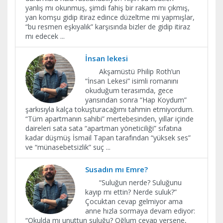
yanlış mı okunmuş, şimdi fahiş bir rakam mı çıkmış,
yan komşu gidip itiraz edince düzeltme mi yapmışlar,
“bu resmen eşkıyalık” karşısında bizler de gidip itiraz
mı edecek
...
İnsan lekesi
Akşamüstü Philip Roth’un
“İnsan Lekesi” isimli romanını
okuduğum terasımda, gece
yarısından sonra “Hap Koydum”
şarkısıyla kalça tokuşturacağımı tahmin etmiyordum.
“Tüm apartmanın sahibi” mertebesinden, yıllar içinde
daireleri sata sata “apartman yöneticiliği” sıfatına
kadar düşmüş İsmail Tapan tarafından “yüksek ses”
ve “münasebetsizlik” suç
...
Susadın mı Emre?
“Suluğun nerde? Suluğunu
kayıp mı ettin? Nerde suluk?”
Çocuktan cevap gelmiyor ama
anne hızla sormaya devam ediyor:
“Okulda mı unuttun suluğu? Oğlum cevap versene,