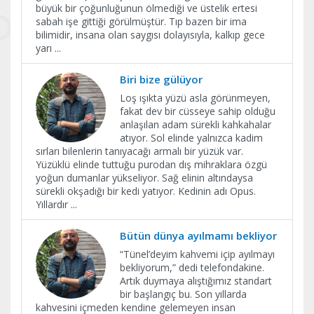
büyük bir çoğunluğunun ölmediği ve üstelik ertesi
sabah işe gittiği görülmüştür. Tıp bazen bir ima
bilimidir, insana olan saygısı dolayısıyla, kalkıp gece
yarı
...
Biri bize gülüyor
Loş ışıkta yüzü asla görünmeyen,
fakat dev bir cüsseye sahip olduğu
anlaşılan adam sürekli kahkahalar
atıyor. Sol elinde yalnızca kadim
sırları bilenlerin tanıyacağı armalı bir yüzük var.
Yüzüklü elinde tuttuğu purodan dış mihraklara özgü
yoğun dumanlar yükseliyor. Sağ elinin altındaysa
sürekli okşadığı bir kedi yatıyor. Kedinin adı Opus.
Yıllardır
...
Bütün dünya ayılmamı bekliyor
“Tünel’deyim kahvemi içip ayılmayı
bekliyorum,” dedi telefondakine.
Artık duymaya alıştığımız standart
bir başlangıç bu. Son yıllarda
kahvesini içmeden kendine gelemeyen insan