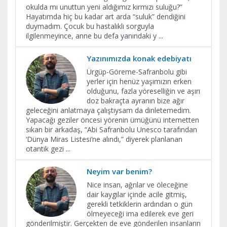
okulda mı unuttun yeni aldığımız kırmızı suluğu?”
Hayatımda hiç bu kadar art arda “suluk” dendiğini
duymadım. Çocuk bu hastalıklı sorguyla
ilgilenmeyince, anne bu defa yanındaki y
...
Yazınımızda konak edebiyatı
Ürgüp-Göreme-Safranbolu gibi
yerler için henüz yaşımızın erken
olduğunu, fazla yöreselliğin ve aşırı
doz bakraçta ayranın bize ağır
geleceğini anlatmaya çalıştıysam da dinletemedim.
Yapacağı geziler öncesi yörenin ümüğünü internetten
sıkan bir arkadaş, “Abi Safranbolu Unesco tarafından
‘Dünya Miras Listesi’ne alındı,” diyerek planlanan
otantik gezi
...
Neyim var benim?
Nice insan, ağrılar ve öleceğine
dair kaygılar içinde acile gitmiş,
gerekli tetkiklerin ardından o gün
ölmeyeceği ima edilerek eve geri
gönderilmiştir. Gerçekten de eve gönderilen insanların