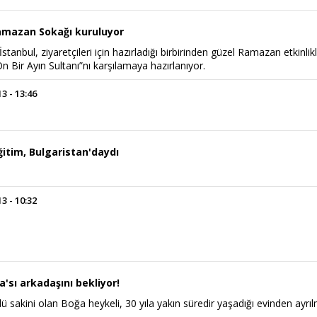
mazan Sokağı kuruluyor
tanbul, ziyaretçileri için hazırladığı birbirinden güzel Ramazan etkinlikl
On Bir Ayın Sultanı”nı karşılamaya hazırlanıyor.
 - 13:46
itim, Bulgaristan'daydı
 - 10:32
'sı arkadaşını bekliyor!
ü sakini olan Boğa heykeli, 30 yıla yakın süredir yaşadığı evinden ayrı