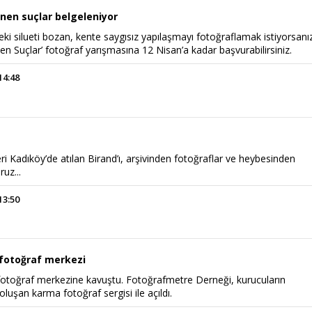
enen suçlar belgeleniyor
eki silueti bozan, kente saygısız yapılaşmayı fotoğraflamak istiyorsanı
nen Suçlar’ fotoğraf yarışmasına 12 Nisan’a kadar başvurabilirsiniz.
14:48
.
ri Kadıköy’de atılan Birand’ı, arşivinden fotoğraflar ve heybesinden
uz...
13:50
 fotoğraf merkezi
 fotoğraf merkezine kavuştu. Fotoğrafmetre Derneği, kurucuların
oluşan karma fotoğraf sergisi ile açıldı.