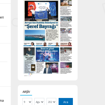
eri
ARŞİV
lma
Ara