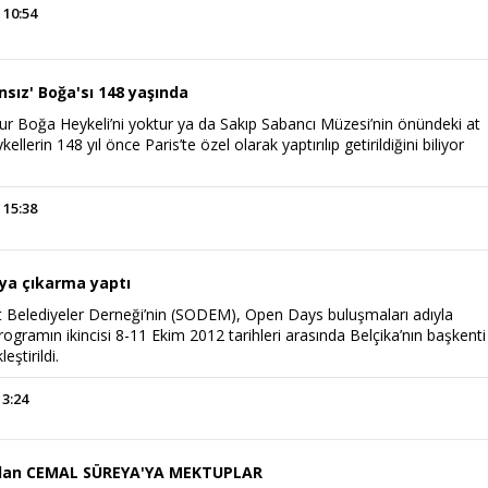
 10:54
nsız' Boğa'sı 148 yaşında
r Boğa Heykeli’ni yoktur ya da Sakıp Sabancı Müzesi’nin önündeki at
kellerin 148 yıl önce Paris’te özel olarak yaptırılıp getirildiğini biliyor
 15:38
ya çıkarma yaptı
Belediyeler Derneği’nin (SODEM), Open Days buluşmaları adıyla
programın ikincisi 8-11 Ekim 2012 tarihleri arasında Belçika’nın başkenti
eştirildi.
13:24
adan CEMAL SÜREYA'YA MEKTUPLAR