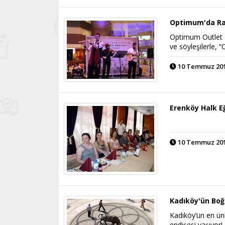
Optimum'da Ra
Optimum Outlet İs
ve söyleşilerle, “
10 Temmuz 2013
Erenköy Halk Eğ
10 Temmuz 2013
Kadıköy'ün Boğa
Kadıköy’ün en ünl
endişesi yaşıyor!