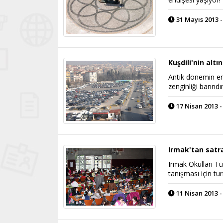
31 Mayıs 2013 -
Kuşdili'nin altı
Antik dönemin en 
zenginliği barındır
17 Nisan 2013 -
Irmak'tan satr
Irmak Okulları T
tanışması için t
11 Nisan 2013 -