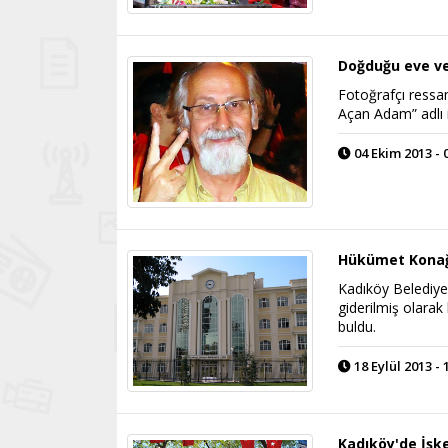
Doğduğu eve ve
Fotoğrafçı ress
Açan Adam” adlı il
04 Ekim 2013 - 
Hükümet Konağ
Kadıköy Belediyesi
giderilmiş olarak
buldu.
18 Eylül 2013 - 
Kadıköy'de İşk