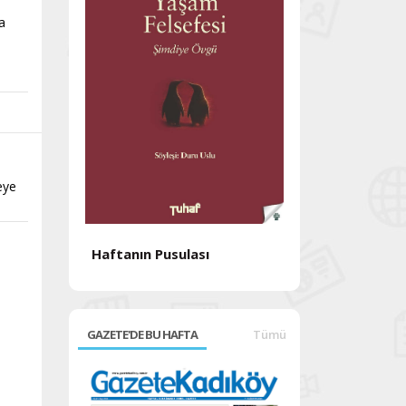
a
eye
Haftanın Pusulası
Haftanın Pusul
GAZETE'DE BU HAFTA
Tümü