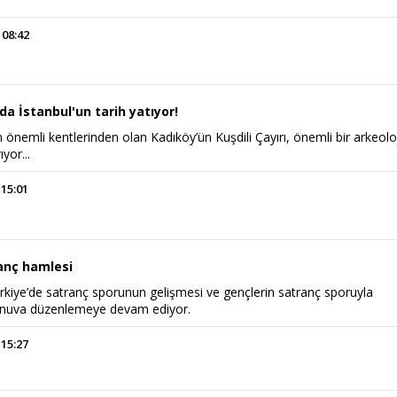
 08:42
nda İstanbul'un tarih yatıyor!
önemli kentlerinden olan Kadıköy’ün Kuşdili Çayırı, önemli bir arkeolo
ıyor...
 15:01
anç hamlesi
ürkiye’de satranç sporunun gelişmesi ve gençlerin satranç sporuyla
urnuva düzenlemeye devam ediyor.
 15:27