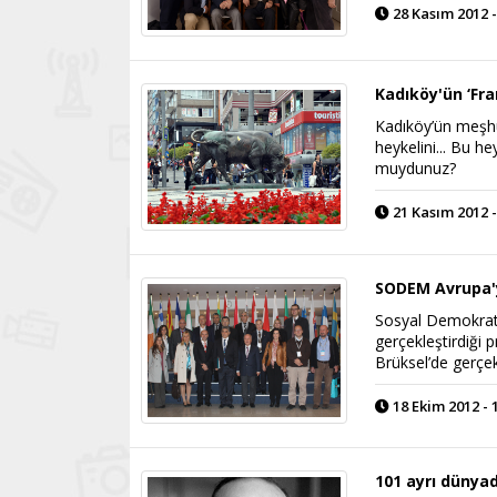
28 Kasım 2012 -
Kadıköy'ün ‘Fra
Kadıköy’ün meşhu
heykelini... Bu hey
muydunuz?
21 Kasım 2012 -
SODEM Avrupa'
Sosyal Demokrat 
gerçekleştirdiği 
Brüksel’de gerçekl
18 Ekim 2012 - 
101 ayrı düny