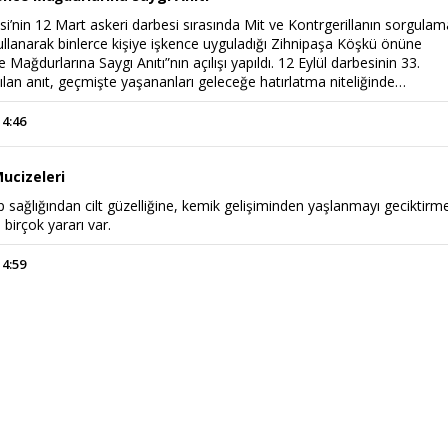
i’nin 12 Mart askeri darbesi sırasında Mit ve Kontrgerillanın sorgulam
ullanarak binlerce kişiye işkence uyguladığı Zihnipaşa Köşkü önüne
e Mağdurlarına Saygı Anıtı”nın açılışı yapıldı. 12 Eylül darbesinin 33.
lan anıt, geçmişte yaşananları geleceğe hatırlatma niteliğinde…
14:46
ucizeleri
p sağlığından cilt güzelliğine, kemik gelişiminden yaşlanmayı geciktirm
 birçok yararı var.
Haftanın Sinevizyonu
14:59
Haftanın Pusulası