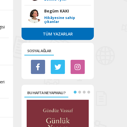
Begüm KAKI
Hikâyesine sahip
çıkanlar
isi
TÜM YAZARLAR
SOSYAL AĞLAR
eri
BU HAFTA NE YAPMALI ?