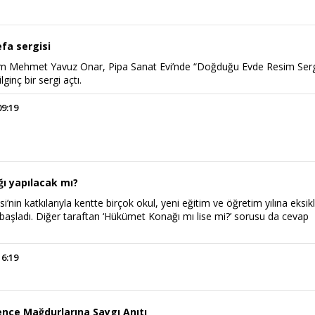
fa sergisi
am Mehmet Yavuz Onar, Pipa Sanat Evi’nde “Doğduğu Evde Resim Serg
ginç bir sergi açtı.
09:19
ı yapılacak mı?
’nin katkılarıyla kentte birçok okul, yeni eğitim ve öğretim yılına eksikl
 başladı. Diğer taraftan ‘Hükümet Konağı mı lise mi?’ sorusu da cevap
16:19
ence Mağdurlarına Saygı Anıtı