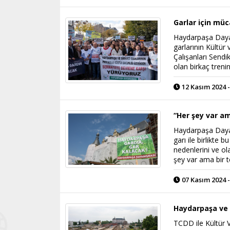
Garlar için mü
Haydarpaşa Dayan
garlarının Kültür
Çalışanları Send
olan birkaç treni
12 Kasım 2024 -
“Her şey var am
Haydarpaşa Dayan
garı ile birlikte 
nedenlerini ve ol
şey var ama bir t
07 Kasım 2024 -
Haydarpaşa ve Si
TCDD ile Kültür V