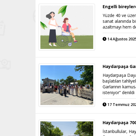
Engelli bireyler
Yüzde 40 ve üzeri
sanat alanında b
azaltmayı hem de
14 Ağustos 2025
Haydarpaşa Garı
Haydarpaşa Dayan
başlatılan tahliy
Garlarının kamus
isteniyor” denildi
17 Temmuz 2025
Haydarpaşa 700
İstanbullular, H