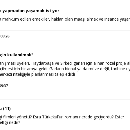
ap yapmadan yaşamak istiyor
ğa mahkum edilen emekliler, hakları olan maaşı almak ve insanca yaş
 09:28
çin kullanılmalı"
şması üyeleri, Haydarpaşa ve Sirkeci garları için alınan “özel proje al
ilmesi için bir araya geldi. Garların bienal ya da müze değil, tarihine 
rkezi niteliğiyle planlanması talep edildi
09:37
ü (11)
i filmleri yönetti? Esra Türkekul'un romanı nerede geçiyordu? Ester
lliği nedir?