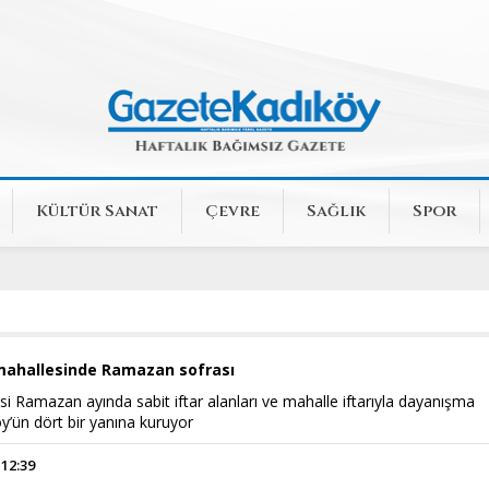
Kültür Sanat
Çevre
Sağlık
Spor
mahallesinde Ramazan sofrası
i Ramazan ayında sabit iftar alanları ve mahalle iftarıyla dayanışma
öy’ün dört bir yanına kuruyor
 12:39