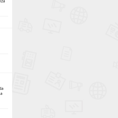
ıza
ada
̧a
n