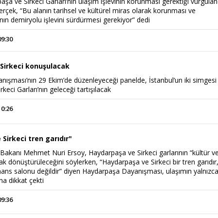
şa ve Sirkeci Garları’nın ulaşım işlevinin korunması gerektiği vurgulan
erçek, “Bu alanın tarihsel ve kültürel miras olarak korunması ve
ın demiryolu işlevini sürdürmesi gerekiyor” dedi
09:30
Sirkeci konuşulacak
ışması’nın 29 Ekim’de düzenleyeceği panelde, İstanbul’un iki simgesi
Power Ballad / Ha
keci Garları’nın geleceği tartışılacak
Haftanın Pusulası
Şarkısı
10:26
Sirkeci tren garıdır"
 Bakanı Mehmet Nuri Ersoy, Haydarpaşa ve Sirkeci garlarının “kültür v
ak dönüştürüleceğini söylerken, “Haydarpaşa ve Sirkeci bir tren garıdır
ns salonu değildir” diyen Haydarpaşa Dayanışması, ulaşımın yalnızc
a dikkat çekti
09:36