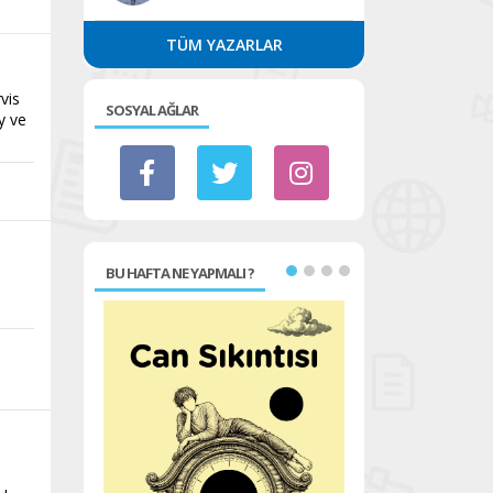
TÜM YAZARLAR
vis
SOSYAL AĞLAR
y ve
BU HAFTA NE YAPMALI ?