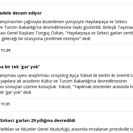
cadele devam ediyor
ışması’nın çağrısıyla düzenlenen yürüyüşte Haydarpaşa ve Sirkeci
 ve Turizm Bakanlığı'na devredilmesine tepki gösterildi. Birleşik Taşımac
ikası Genel Başkanı Tonguç Özkan, “Haydarpaşa ve Sirkeci garları semb
n geleceği bir istasyona çevrilmek isteniyor” dedi
 11:29
a bir tek ‘gar’ yok”
ışması üyesi araştırmacı sosyolog Ayça Yüksel ile kentin iki önemli ta
bu yapılara ait arazilerin Kültür ve Turizm Bakanlığı’na devredilmesinin
ası sonuçları üzerine konuştuk. Yüksel, “Yapılmak istenenler arasında h
ek ‘gar’ yok” dedi
 11:31
rkeci garları 29 yıllığına devredildi
arlıkları ve Müzeler Genel Müdürlüğü arasında imzalanan protokolle ta