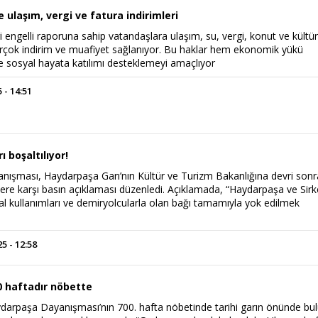
e ulaşım, vergi ve fatura indirimleri
 engelli raporuna sahip vatandaşlara ulaşım, su, vergi, konut ve kültü
irçok indirim ve muafiyet sağlanıyor. Bu haklar hem ekonomik yükü
 sosyal hayata katılımı desteklemeyi amaçlıyor
 - 14:51
 boşaltılıyor!
ışması, Haydarpaşa Garı’nın Kültür ve Turizm Bakanlığına devri sonr
elere karşı basın açıklaması düzenledi. Açıklamada, “Haydarpaşa ve Sirk
al kullanımları ve demiryolcularla olan bağı tamamıyla yok edilmek
 - 12:58
 haftadır nöbette
aydarpaşa Dayanışması’nın 700. hafta nöbetinde tarihi garın önünde bul