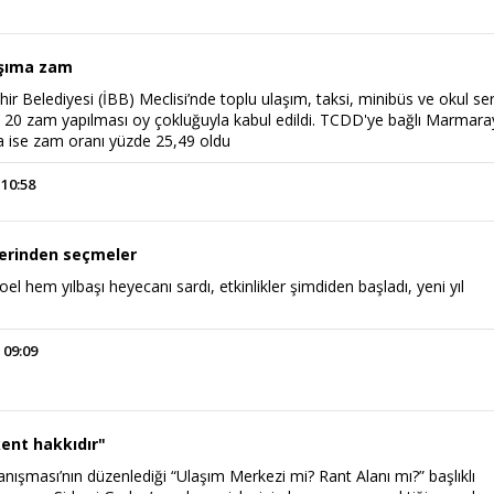
aşıma zam
ir Belediyesi (İBB) Meclisi’nde toplu ulaşım, taksi, minibüs ve okul ser
e 20 zam yapılması oy çokluğuyla kabul edildi. TCDD'ye bağlı Marmara
da ise zam oranı yüzde 25,49 oldu
 10:58
klerinden seçmeler
l hem yılbaşı heyecanı sardı, etkinlikler şimdiden başladı, yeni yıl
 09:09
kent hakkıdır"
ışması’nın düzenlediği “Ulaşım Merkezi mi? Rant Alanı mı?” başlıklı