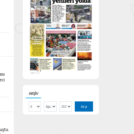
r
ası
eci
ARŞİV
Ara
uştu.