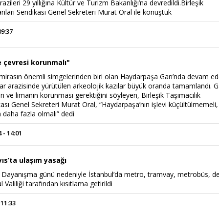
arazileri 29 yıllığına Kültür ve Turizm Bakanlığı’na devredildi.Birleşik
anları Sendikası Genel Sekreteri Murat Oral ile konuştuk
09:37
 çevresi korunmalı"
hi mirasın önemli simgelerinden biri olan Haydarpaşa Garı’nda devam e
ar arazisinde yürütülen arkeolojik kazılar büyük oranda tamamlandı. G
nin ve limanın korunması gerektiğini söyleyen, Birleşik Taşımacılık
kası Genel Sekreteri Murat Oral, “Haydarpaşa’nın işlevi küçültülmemeli
 daha fazla olmalı” dedi
 - 14:01
yıs’ta ulaşım yasağı
 Dayanışma günü nedeniyle İstanbul’da metro, tramvay, metrobüs, de
 Valiliği tarafından kısıtlama getirildi
 11:33