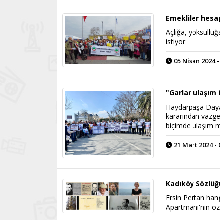
Emekliler hes
Açlığa, yoksullu
istiyor
05 Nisan 2024 -
"Garlar ulaşım i
Haydarpaşa Dayanı
kararından vazgeç
biçimde ulaşım me
21 Mart 2024 - 
Kadıköy Sözlüğ
Ersin Pertan hang
Apartmanı'nın öze