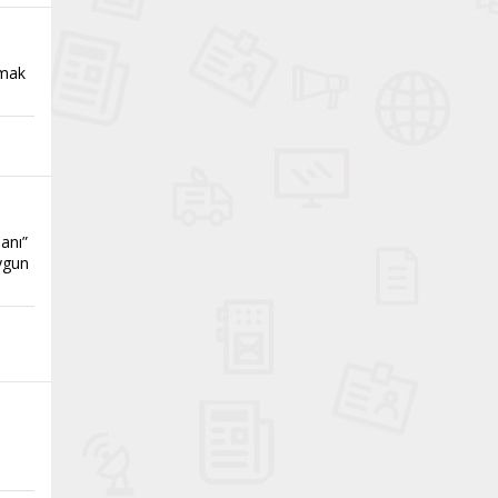
amak
anı”
uygun