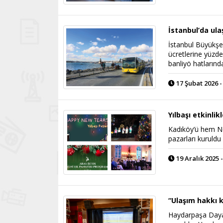
İstanbul’da ul
İstanbul Büyükşeh
ücretlerine yüzd
banliyö hatların
17 Şubat 2026 -
Yılbaşı etkinli
Kadıköy’ü hem Noe
pazarları kuruldu
19 Aralık 2025 -
“Ulaşım hakkı 
Haydarpaşa Dayan