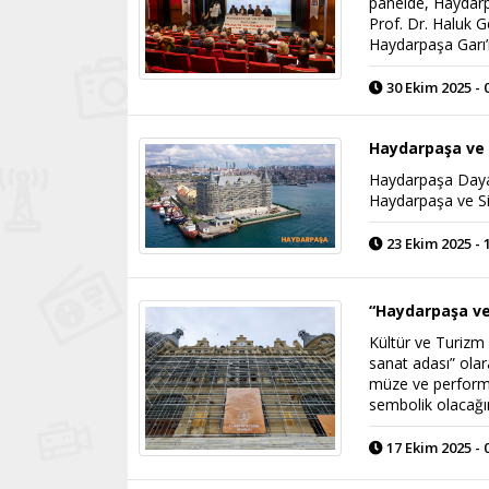
panelde, Haydarpa
Prof. Dr. Haluk G
Haydarpaşa Garı’n
30 Ekim 2025 - 
Haydarpaşa ve 
Haydarpaşa Dayan
Haydarpaşa ve Sir
23 Ekim 2025 - 
“Haydarpaşa ve 
Kültür ve Turizm
sanat adası” olar
müze ve performa
sembolik olacağın
17 Ekim 2025 - 