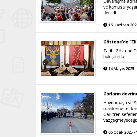
Dayanışma adına 
ve kamusal yaşam 
denildi
16 Haziran 2025
Göztepe’de “Eli
Tarihi Göztepe Tr
buluşturdu
14 Mayıs 2025 -
Garların devrin
Haydarpaşa ve Sir
mahkeme ret kara
Garı tren seferle
vazgeçmeyeceğiz”
06 Ocak 2025 - 