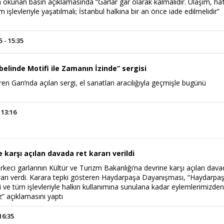
okunan basın açıklamasında “Garlar gar olarak kalmalıdır. Ulaşım, haf
işlevleriyle yaşatılmalı; İstanbul halkına bir an önce iade edilmelidir”
 - 15:35
belinde Motifi ile Zamanın İzinde” sergisi
en Garı’nda açılan sergi, el sanatları aracılığıyla geçmişle bugünü
 13:16
e karşı açılan davada ret kararı verildi
keci garlarının Kültür ve Turizm Bakanlığı’na devrine karşı açılan dav
rı verdi. Karara tepki gösteren Haydarpaşa Dayanışması, “Haydarpas
ri ve tüm işlevleriyle halkın kullanımına sunulana kadar eylemlerimizde
 açıklamasını yaptı
16:35