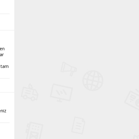
den
ar
, tam
niz