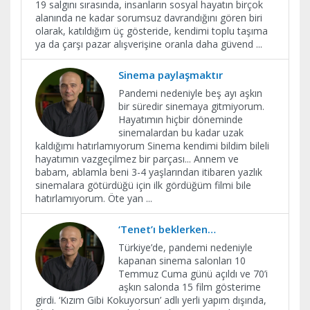
19 salgını sırasında, insanların sosyal hayatın birçok
alanında ne kadar sorumsuz davrandığını gören biri
olarak, katıldığım üç gösteride, kendimi toplu taşıma
ya da çarşı pazar alışverişine oranla daha güvend
...
Sinema paylaşmaktır
Pandemi nedeniyle beş ayı aşkın
bir süredir sinemaya gitmiyorum.
Hayatımın hiçbir döneminde
sinemalardan bu kadar uzak
kaldığımı hatırlamıyorum Sinema kendimi bildim bileli
hayatımın vazgeçilmez bir parçası... Annem ve
babam, ablamla beni 3-4 yaşlarından itibaren yazlık
sinemalara götürdüğü için ilk gördüğüm filmi bile
hatırlamıyorum. Öte yan
...
‘Tenet’ı beklerken…
Türkiye’de, pandemi nedeniyle
kapanan sinema salonları 10
Temmuz Cuma günü açıldı ve 70’i
aşkın salonda 15 film gösterime
girdi. ‘Kızım Gibi Kokuyorsun’ adlı yerli yapım dışında,