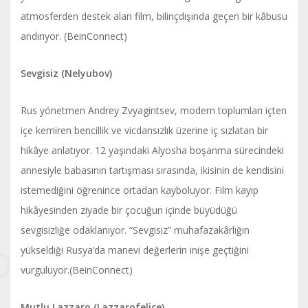
atmosferden destek alan film, bilinçdışında geçen bir kâbusu
andırıyor. (BeinConnect)
Sevgisiz (Nelyubov)
Rus yönetmen Andrey Zvyagintsev, modern toplumları içten
içe kemiren bencillik ve vicdansızlık üzerine iç sızlatan bir
hikâye anlatıyor. 12 yaşındaki Alyosha boşanma sürecindeki
annesiyle babasının tartışması sırasında, ikisinin de kendisini
istemediğini öğrenince ortadan kayboluyor. Film kayıp
hikâyesinden ziyade bir çocuğun içinde büyüdüğü
sevgisizliğe odaklanıyor. “Sevgisiz” muhafazakârlığın
yükseldiği Rusya’da manevi değerlerin inişe geçtiğini
vurguluyor.(BeinConnect)
Mutlu Lazzaro (Lazzarofelice)