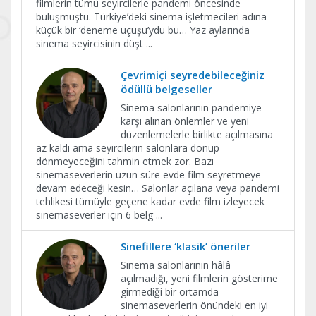
filmlerin tümü seyircilerle pandemi öncesinde
buluşmuştu. Türkiye’deki sinema işletmecileri adına
küçük bir ‘deneme uçuşu’ydu bu… Yaz aylarında
sinema seyircisinin düşt
...
Çevrimiçi seyredebileceğiniz
ödüllü belgeseller
Sinema salonlarının pandemiye
karşı alınan önlemler ve yeni
düzenlemelerle birlikte açılmasına
az kaldı ama seyircilerin salonlara dönüp
dönmeyeceğini tahmin etmek zor. Bazı
sinemaseverlerin uzun süre evde film seyretmeye
devam edeceği kesin… Salonlar açılana veya pandemi
tehlikesi tümüyle geçene kadar evde film izleyecek
sinemaseverler için 6 belg
...
Sinefillere ‘klasik’ öneriler
Sinema salonlarının hâlâ
açılmadığı, yeni filmlerin gösterime
girmediği bir ortamda
sinemaseverlerin önündeki en iyi