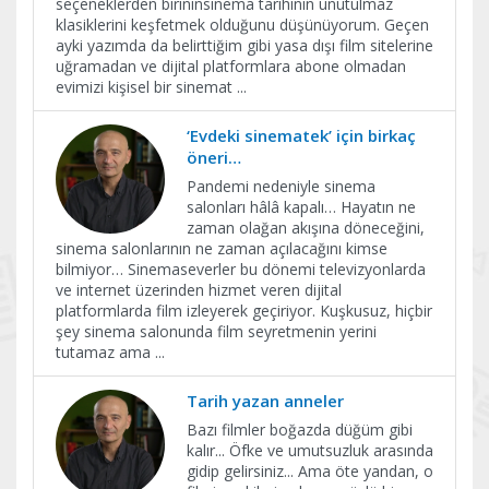
seçeneklerden birininsinema tarihinin unutulmaz
klasiklerini keşfetmek olduğunu düşünüyorum. Geçen
ayki yazımda da belirttiğim gibi yasa dışı film sitelerine
uğramadan ve dijital platformlara abone olmadan
evimizi kişisel bir sinemat
...
‘Evdeki sinematek’ için birkaç
öneri…
Pandemi nedeniyle sinema
salonları hâlâ kapalı… Hayatın ne
zaman olağan akışına döneceğini,
sinema salonlarının ne zaman açılacağını kimse
bilmiyor… Sinemaseverler bu dönemi televizyonlarda
ve internet üzerinden hizmet veren dijital
platformlarda film izleyerek geçiriyor. Kuşkusuz, hiçbir
şey sinema salonunda film seyretmenin yerini
tutamaz ama
...
Tarih yazan anneler
Bazı filmler boğazda düğüm gibi
kalır... Öfke ve umutsuzluk arasında
gidip gelirsiniz... Ama öte yandan, o