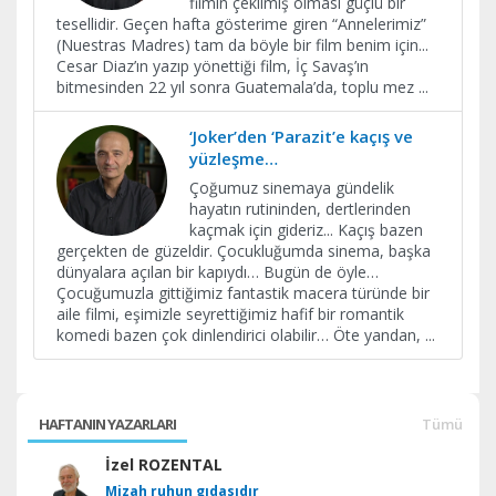
filmin çekilmiş olması güçlü bir
tesellidir. Geçen hafta gösterime giren “Annelerimiz”
(Nuestras Madres) tam da böyle bir film benim için...
Cesar Diaz’ın yazıp yönettiği film, İç Savaş’ın
bitmesinden 22 yıl sonra Guatemala’da, toplu mez
...
‘Joker’den ‘Parazit’e kaçış ve
yüzleşme…
Çoğumuz sinemaya gündelik
hayatın rutininden, dertlerinden
kaçmak için gideriz... Kaçış bazen
gerçekten de güzeldir. Çocukluğumda sinema, başka
dünyalara açılan bir kapıydı… Bugün de öyle…
Çocuğumuzla gittiğimiz fantastik macera türünde bir
aile filmi, eşimizle seyrettiğimiz hafif bir romantik
komedi bazen çok dinlendirici olabilir… Öte yandan,
...
HAFTANIN YAZARLARI
Tümü
İzel ROZENTAL
Mizah ruhun gıdasıdır