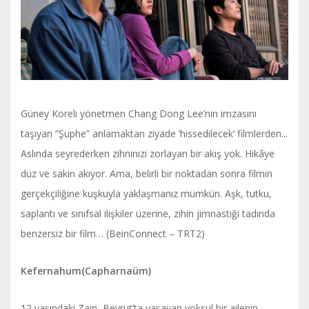
Güney Koreli yönetmen Chang Dong Lee’nin imzasını
taşıyan “Şüphe” anlamaktan ziyade ‘hissedilecek’ filmlerden...
Aslında seyrederken zihninizi zorlayan bir akış yok. Hikâye
düz ve sakin akıyor. Ama, belirli bir noktadan sonra filmin
gerçekçiliğine kuşkuyla yaklaşmanız mümkün. Aşk, tutku,
saplantı ve sınıfsal ilişkiler üzerine, zihin jimnastiği tadında
benzersiz bir film… (BeinConnect – TRT2)
Kefernahum(Capharnaüm)
12 yaşındaki Zain, Beyrut’ta yaşayan yoksul bir ailenin