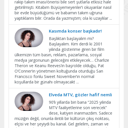
rakip takım iması/önerisi bile sert şutlarla etkisiz hale
getirilmişti. Kitabım Büyüyemeyenler’i okuyanlar nasıl
bir evde büyüdüğümü ve babamın takım uğruna
yaptıklarını bilir. Orada da yazmıştım; ola ki uzaylılar
...
Kasımda konser başkadır!
Başlıktan başlayalım mı?
Başlayalım. Kim derdi ki 2001
yılında gösterime giren bir film
ülkemizin tüm basın, reklam, pazarlama, sosyal
medya jargonunun geleceğini etkileyecek… Charlize
Theron ve Keanu Reeves’in başrolde olduğu, Pat
O’Conner’ın yönetmen koltuğunda oturduğu San
Francisco fonlu Sweet November’ın normal
koşullarda bir günahı olmayacakt
...
Elveda MTV, gözler hafif nemli
90’lı yıllarda biri bana “2025 yılında
MTV faaliyetlerine son verecek”
dese, katiyen inanmazdım. Sadece
müziğin değil, onunla ilintili bir kültürün çıkış noktası,
elçisi ve her şeyiydi bu kanal. Gel gelelim, zaman ve