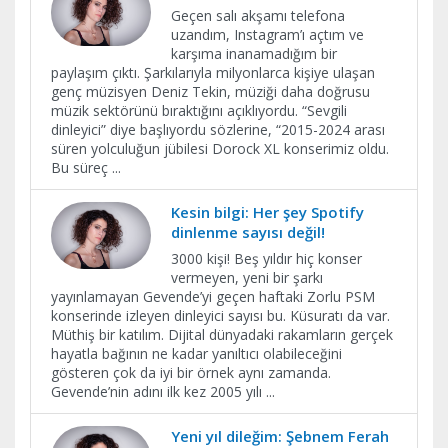
Geçen salı akşamı telefona
uzandım, Instagram’ı açtım ve
karşıma inanamadığım bir
paylaşım çıktı. Şarkılarıyla milyonlarca kişiye ulaşan
genç müzisyen Deniz Tekin, müziği daha doğrusu
müzik sektörünü bıraktığını açıklıyordu. “Sevgili
dinleyici” diye başlıyordu sözlerine, “2015-2024 arası
süren yolculuğun jübilesi Dorock XL konserimiz oldu.
Bu süreç
...
Kesin bilgi: Her şey Spotify
dinlenme sayısı değil!
3000 kişi! Beş yıldır hiç konser
vermeyen, yeni bir şarkı
yayınlamayan Gevende’yi geçen haftaki Zorlu PSM
konserinde izleyen dinleyici sayısı bu. Küsuratı da var.
Müthiş bir katılım. Dijital dünyadaki rakamların gerçek
hayatla bağının ne kadar yanıltıcı olabileceğini
gösteren çok da iyi bir örnek aynı zamanda.
Gevende’nin adını ilk kez 2005 yılı
...
Yeni yıl dileğim: Şebnem Ferah