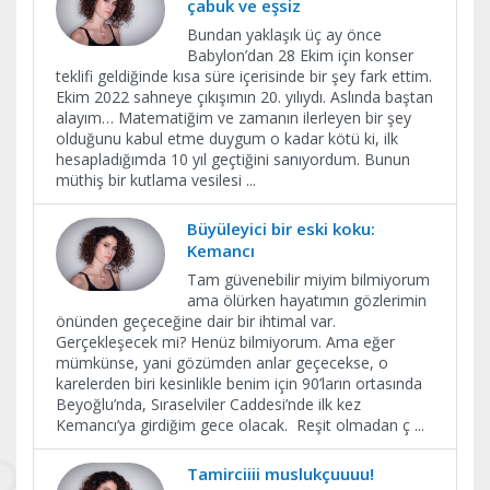
çabuk ve eşsiz
Bundan yaklaşık üç ay önce
Babylon’dan 28 Ekim için konser
teklifi geldiğinde kısa süre içerisinde bir şey fark ettim.
Ekim 2022 sahneye çıkışımın 20. yılıydı. Aslında baştan
alayım… Matematiğim ve zamanın ilerleyen bir şey
olduğunu kabul etme duygum o kadar kötü ki, ilk
hesapladığımda 10 yıl geçtiğini sanıyordum. Bunun
müthiş bir kutlama vesilesi
...
Büyüleyici bir eski koku:
Kemancı
Tam güvenebilir miyim bilmiyorum
ama ölürken hayatımın gözlerimin
önünden geçeceğine dair bir ihtimal var.
Gerçekleşecek mi? Henüz bilmiyorum. Ama eğer
mümkünse, yani gözümden anlar geçecekse, o
karelerden biri kesinlikle benim için 90’ların ortasında
Beyoğlu’nda, Sıraselviler Caddesi’nde ilk kez
Kemancı’ya girdiğim gece olacak. Reşit olmadan ç
...
Tamirciiii muslukçuuuu!