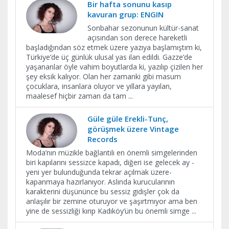
Bir hafta sonunu kasıp
kavuran grup: ENGIN
Sonbahar sezonunun kültür-sanat
açısından son derece hareketli
başladığından söz etmek üzere yazıya başlamıştım ki,
Türkiye’de üç günlük ulusal yas ilan edildi. Gazze’de
yaşananlar öyle vahim boyutlarda ki, yazılıp çizilen her
şey eksik kalıyor. Olan her zamanki gibi masum
çocuklara, insanlara oluyor ve yıllara yayılan,
maalesef hiçbir zaman da tam
...
Güle güle Erekli-Tunç,
görüşmek üzere Vintage
Records
Moda’nın müzikle bağlantılı en önemli simgelerinden
biri kapılarını sessizce kapadı, diğeri ise gelecek ay -
yeni yer bulunduğunda tekrar açılmak üzere-
kapanmaya hazırlanıyor. Aslında kurucularının
karakterini düşününce bu sessiz gidişler çok da
anlaşılır bir zemine oturuyor ve şaşırtmıyor ama ben
yine de sessizliği kırıp Kadıköy’ün bu önemli simge
...