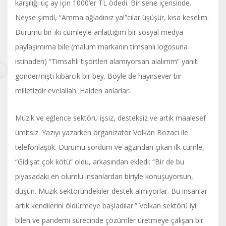
karşılığı üç ay için 1000’er TL ödedi. Bir sene içerisinde.
Neyse şimdi, “Amma ağladınız ya!”cılar üşüşür, kısa keselim.
Durumu bir-iki cümleyle anlattığım bir sosyal medya
paylaşımıma bile (malum markanın timsahlı logosuna
istinaden) “Timsahlı tişörtleri alamıyorsan alalımm” yanıtı
göndermişti kibarcık bir bey. Böyle de hayırsever bir
milletizdir evelallah. Halden anlarlar.
Müzik ve eğlence sektörü işsiz, desteksiz ve artık maalesef
ümitsiz. Yazıyı yazarken organizatör Volkan Bozacı ile
telefonlaştık. Durumu sordum ve ağzından çıkan ilk cümle,
“Gidişat çok kötü” oldu, arkasından ekledi: “Bir de bu
piyasadaki en olumlu insanlardan biriyle konuşuyorsun,
düşün. Müzik sektöründekiler destek almıyorlar. Bu insanlar
artık kendilerini öldürmeye başladılar.” Volkan sektörü iyi
bilen ve pandemi sürecinde çözümler üretmeye çalışan bir