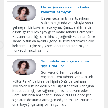
Hiçbir şey erken ölüm kadar
rahatsız etmiyor
Bazen gecenin bir vakti, ruhum
sıkkın olduğunda ve uykuyla sonu
gelmeyen bir kovalamaca oynadığımızda aklıma bir
cümle gelir: “Hiçbir şey gece kadar rahatsız etmiyor.”
Havanın karanlığı içiminkine eşdeğerdir ve bir an önce
sabah olsun da aydınlık gökyüzü içimi ferahlatsın diye
beklerim. “Hiçbir şey gece kadar rahatsız etmiyor.”
Türk rock müzik sahn
...
Sahnedeki sanatçıya neden
şişe fırlatılır?
Son vaka 6 Temmuz akşamı
yaşandı. Cem Adrian, Van Atatürk
Kültür Parkı’nda binlerce kişinin önünde şarkısını
söylerken yüzüne dolu bir su şişesi fırlatıldı. Yanağına
isabet eden şişeye rağmen şarkısına devam eden
Cem, saldırının ardından “Elimdeki gülü az önce pet
şişe atan dostuma armağan ediyorum. Siz iletirsiniz
ona, bayağı çalışmış olmalı çünkü
...