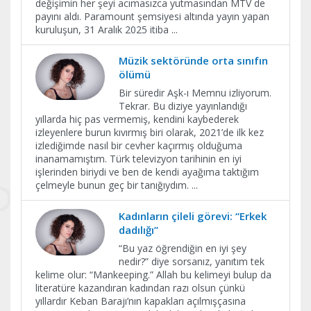
değişimin her şeyi acımasızca yutmasından MTV de
payını aldı. Paramount şemsiyesi altında yayın yapan
kuruluşun, 31 Aralık 2025 itiba
...
Müzik sektöründe orta sınıfın
ölümü
Bir süredir Aşk-ı Memnu izliyorum.
Tekrar. Bu diziye yayınlandığı
yıllarda hiç pas vermemiş, kendini kaybederek
izleyenlere burun kıvırmış biri olarak, 2021’de ilk kez
izlediğimde nasıl bir cevher kaçırmış olduğuma
inanamamıştım. Türk televizyon tarihinin en iyi
işlerinden biriydi ve ben de kendi ayağıma taktığım
çelmeyle bunun geç bir tanığıydım.
...
Kadınların çileli görevi: “Erkek
dadılığı”
“Bu yaz öğrendiğin en iyi şey
nedir?” diye sorsanız, yanıtım tek
kelime olur: “Mankeeping.” Allah bu kelimeyi bulup da
literatüre kazandıran kadından razı olsun çünkü
yıllardır Keban Barajı’nın kapakları açılmışçasına