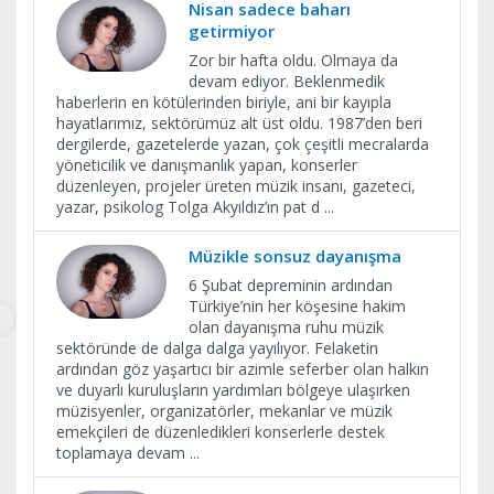
Nisan sadece baharı
getirmiyor
Zor bir hafta oldu. Olmaya da
devam ediyor. Beklenmedik
haberlerin en kötülerinden biriyle, ani bir kayıpla
hayatlarımız, sektörümüz alt üst oldu. 1987’den beri
dergilerde, gazetelerde yazan, çok çeşitli mecralarda
yöneticilik ve danışmanlık yapan, konserler
düzenleyen, projeler üreten müzik insanı, gazeteci,
yazar, psikolog Tolga Akyıldız’ın pat d
...
Müzikle sonsuz dayanışma
6 Şubat depreminin ardından
Türkiye’nin her köşesine hakim
olan dayanışma ruhu müzik
sektöründe de dalga dalga yayılıyor. Felaketin
ardından göz yaşartıcı bir azimle seferber olan halkın
ve duyarlı kuruluşların yardımları bölgeye ulaşırken
müzisyenler, organizatörler, mekanlar ve müzik
emekçileri de düzenledikleri konserlerle destek
toplamaya devam
...