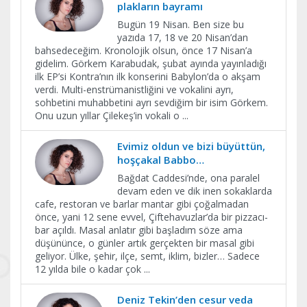
plakların bayramı
Bugün 19 Nisan. Ben size bu
yazıda 17, 18 ve 20 Nisan’dan
bahsedeceğim. Kronolojik olsun, önce 17 Nisan’a
gidelim. Görkem Karabudak, şubat ayında yayınladığı
ilk EP’si Kontra’nın ilk konserini Babylon’da o akşam
verdi. Multi-enstrümanistliğini ve vokalini ayrı,
sohbetini muhabbetini ayrı sevdiğim bir isim Görkem.
Onu uzun yıllar Çilekeş’in vokali o
...
Evimiz oldun ve bizi büyüttün,
hoşçakal Babbo…
Bağdat Caddesi’nde, ona paralel
devam eden ve dik inen sokaklarda
cafe, restoran ve barlar mantar gibi çoğalmadan
önce, yani 12 sene evvel, Çiftehavuzlar’da bir pizzacı-
bar açıldı. Masal anlatır gibi başladım söze ama
düşününce, o günler artık gerçekten bir masal gibi
geliyor. Ülke, şehir, ilçe, semt, iklim, bizler… Sadece
12 yılda bile o kadar çok
...
Deniz Tekin’den cesur veda