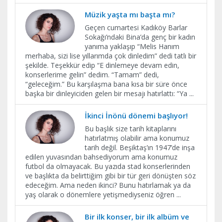
Müzik yaşta mı başta mı?
Geçen cumartesi Kadıköy Barlar
Sokağı’ndaki Bina’da genç bir kadın
yanıma yaklaşıp “Melis Hanım
merhaba, sizi lise yıllarımda çok dinledim” dedi tatlı bir
şekilde. Teşekkür edip “E dinlemeye devam edin,
konserlerime gelin” dedim. “Tamam” dedi,
“geleceğim.” Bu karşılaşma bana kısa bir süre önce
başka bir dinleyiciden gelen bir mesajı hatırlattı: “Ya
...
İkinci İnönü dönemi başlıyor!
Bu başlık size tarih kitaplarını
hatırlatmış olabilir ama konumuz
tarih değil. Beşiktaş’ın 1947’de inşa
edilen yuvasından bahsediyorum ama konumuz
futbol da olmayacak. Bu yazıda stad konserlerinden
ve başlıkta da belirttiğim gibi bir tür geri dönüşten söz
edeceğim. Ama neden ikinci? Bunu hatırlamak ya da
yaş olarak o dönemlere yetişmediyseniz öğren
...
Bir ilk konser, bir ilk albüm ve