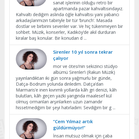
sanat işlerinin olduğu retro bir
apartmanda pazar kahvaltısındayız.
Kahvaltı dediğim aslında öğle kahvaltısı yani yabancı
arkadaşlarımızın tabiriyle bir tür ‘brunch’. Masada
dostlar ve birbirini sevenler var. Ve hiç tükenmeyen bir
sohbet. Müzik, konserler, Kadıköy’de akıl durduran
kiralar baş konular. Bir konudan d
...
Sirenler 10 yıl sonra tekrar
çalıyor
mor ve ötesi’nin sekizinci stüdyo
albümü Sirenler’i (Rakun Müzik)
yayınlandıktan iki gün sonra yağmurlu bir günde,
Datça-Bodrum yolunda dinledim. Datça’dan
Marmaris’e inen kıvrımlı yollarda kâh gri denizi, kâh
bulutları, kâh geçen yazki yangında maalesef kül
olmuş ormanları arşınlarken uzun zamandır
hissetmediğim bir şeyi hatırladım: Sevdiğim bir g
...
“Cem Yılmaz artık
güldürmüyor!”
İnsan mutsuz olmak için çaba