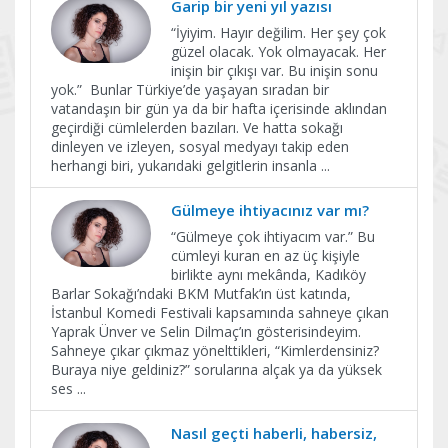
Garip bir yeni yıl yazısı
“İyiyim. Hayır değilim. Her şey çok
güzel olacak. Yok olmayacak. Her
inişin bir çıkışı var. Bu inişin sonu
yok.” Bunlar Türkiye’de yaşayan sıradan bir
vatandaşın bir gün ya da bir hafta içerisinde aklından
geçirdiği cümlelerden bazıları. Ve hatta sokağı
dinleyen ve izleyen, sosyal medyayı takip eden
herhangi biri, yukarıdaki gelgitlerin insanla
...
Gülmeye ihtiyacınız var mı?
“Gülmeye çok ihtiyacım var.” Bu
cümleyi kuran en az üç kişiyle
birlikte aynı mekânda, Kadıköy
Barlar Sokağı’ndaki BKM Mutfak’ın üst katında,
İstanbul Komedi Festivali kapsamında sahneye çıkan
Yaprak Ünver ve Selin Dilmaç’ın gösterisindeyim.
Sahneye çıkar çıkmaz yönelttikleri, “Kimlerdensiniz?
Buraya niye geldiniz?” sorularına alçak ya da yüksek
ses
...
Nasıl geçti haberli, habersiz,