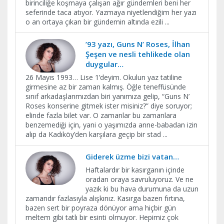
birinciliğe koşmaya çalışan ağır gündemleri beni her
seferinde taca atıyor. Yazmaya niyetlendiğim her yazı
o an ortaya çıkan bir gündemin altında ezili
...
’93 yazı, Guns N’ Roses, İlhan
Şeşen ve nesli tehlikede olan
duygular…
26 Mayıs 1993… Lise 1’deyim. Okulun yaz tatiline
girmesine az bir zaman kalmış. Öğle teneffüsünde
sınıf arkadaşlarımızdan biri yanımıza gelip, “Guns N’
Roses konserine gitmek ister misiniz?” diye soruyor;
elinde fazla bilet var. O zamanlar bu zamanlara
benzemediği için, yani o yaşımızda anne-babadan izin
alıp da Kadıköy’den karşılara geçip bir stad
...
Giderek üzme bizi vatan…
Haftalardır bir kasırganın içinde
oradan oraya savruluyoruz. Ve ne
yazık ki bu hava durumuna da uzun
zamandır fazlasıyla alışkınız. Kasırga bazen fırtına,
bazen sert bir poyraza dönüyor ama hiçbir gün
meltem gibi tatlı bir esinti olmuyor. Hepimiz çok