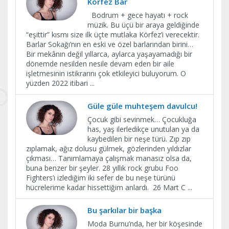
Körfez Bar
Bodrum + gece hayatı + rock
müzik. Bu üçü bir araya geldiğinde
“eşittir” kısmı size ilk üçte mutlaka Körfez’i verecektir.
Barlar Sokağı’nın en eski ve özel barlarından birini…
Bir mekânın değil yıllarca, aylarca yaşayamadığı bir
dönemde nesilden nesile devam eden bir aile
işletmesinin istikrarını çok etkileyici buluyorum. O
yüzden 2022 itibari
...
Güle güle muhteşem davulcu!
Çocuk gibi sevinmek… Çocukluğa
has, yaş ilerledikçe unutulan ya da
kaybedilen bir neşe türü. Zıp zıp
zıplamak, ağız dolusu gülmek, gözlerinden yıldızlar
çıkması… Tanımlamaya çalışmak manasız olsa da,
buna benzer bir şeyler. 28 yıllık rock grubu Foo
Fighters’ı izlediğim iki sefer de bu neşe türünü
hücrelerime kadar hissettiğim anlardı. 26 Mart C
...
Bu şarkılar bir başka
Moda Burnu’nda, her bir köşesinde