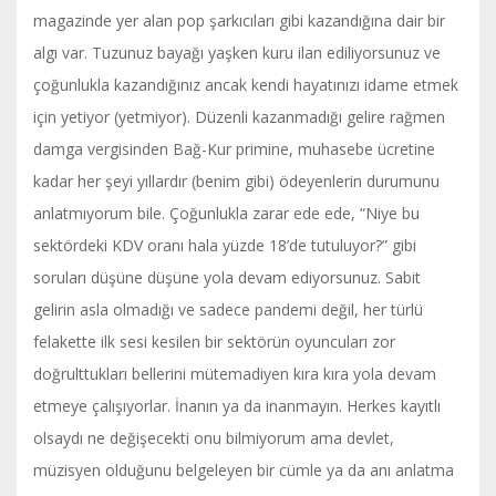
magazinde yer alan pop şarkıcıları gibi kazandığına dair bir
algı var. Tuzunuz bayağı yaşken kuru ilan ediliyorsunuz ve
çoğunlukla kazandığınız ancak kendi hayatınızı idame etmek
için yetiyor (yetmiyor). Düzenli kazanmadığı gelire rağmen
damga vergisinden Bağ-Kur primine, muhasebe ücretine
kadar her şeyi yıllardır (benim gibi) ödeyenlerin durumunu
anlatmıyorum bile. Çoğunlukla zarar ede ede, “Niye bu
sektördeki KDV oranı hala yüzde 18’de tutuluyor?” gibi
soruları düşüne düşüne yola devam ediyorsunuz. Sabit
gelirin asla olmadığı ve sadece pandemi değil, her türlü
felakette ilk sesi kesilen bir sektörün oyuncuları zor
doğrulttukları bellerini mütemadiyen kıra kıra yola devam
etmeye çalışıyorlar. İnanın ya da inanmayın. Herkes kayıtlı
olsaydı ne değişecekti onu bilmiyorum ama devlet,
müzisyen olduğunu belgeleyen bir cümle ya da anı anlatma