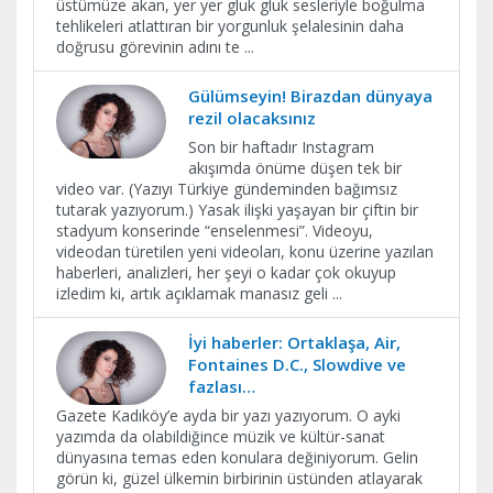
üstümüze akan, yer yer gluk gluk sesleriyle boğulma
tehlikeleri atlattıran bir yorgunluk şelalesinin daha
doğrusu görevinin adını te
...
Gülümseyin! Birazdan dünyaya
rezil olacaksınız
Son bir haftadır Instagram
akışımda önüme düşen tek bir
video var. (Yazıyı Türkiye gündeminden bağımsız
tutarak yazıyorum.) Yasak ilişki yaşayan bir çiftin bir
stadyum konserinde “enselenmesi”. Videoyu,
videodan türetilen yeni videoları, konu üzerine yazılan
haberleri, analizleri, her şeyi o kadar çok okuyup
izledim ki, artık açıklamak manasız geli
...
İyi haberler: Ortaklaşa, Air,
Fontaines D.C., Slowdive ve
fazlası…
Gazete Kadıköy’e ayda bir yazı yazıyorum. O ayki
yazımda da olabildiğince müzik ve kültür-sanat
dünyasına temas eden konulara değiniyorum. Gelin
görün ki, güzel ülkemin birbirinin üstünden atlayarak