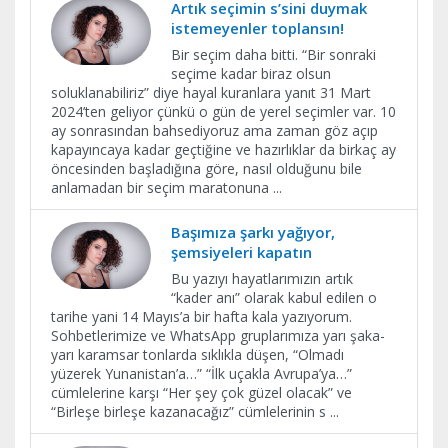
Artık seçimin s’sini duymak
istemeyenler toplansın!
Bir seçim daha bitti. “Bir sonraki
seçime kadar biraz olsun
soluklanabiliriz” diye hayal kuranlara yanıt 31 Mart
2024’ten geliyor çünkü o gün de yerel seçimler var. 10
ay sonrasından bahsediyoruz ama zaman göz açıp
kapayıncaya kadar geçtiğine ve hazırlıklar da birkaç ay
öncesinden başladığına göre, nasıl olduğunu bile
anlamadan bir seçim maratonuna
...
Başımıza şarkı yağıyor,
şemsiyeleri kapatın
Bu yazıyı hayatlarımızın artık
“kader anı” olarak kabul edilen o
tarihe yani 14 Mayıs’a bir hafta kala yazıyorum.
Sohbetlerimize ve WhatsApp gruplarımıza yarı şaka-
yarı karamsar tonlarda sıklıkla düşen, “Olmadı
yüzerek Yunanistan’a…” “İlk uçakla Avrupa’ya…”
cümlelerine karşı “Her şey çok güzel olacak” ve
“Birleşe birleşe kazanacağız” cümlelerinin s
...