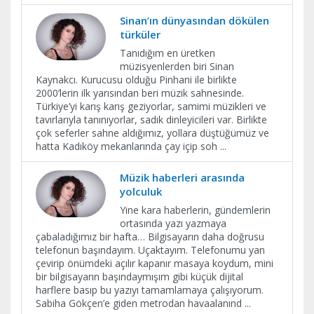
Sinan’ın dünyasından dökülen
türküler
Tanıdığım en üretken
müzisyenlerden biri Sinan
Kaynakcı. Kurucusu olduğu Pinhani ile birlikte
2000’lerin ilk yarısından beri müzik sahnesinde.
Türkiye’yi karış karış geziyorlar, samimi müzikleri ve
tavırlarıyla tanınıyorlar, sadık dinleyicileri var. Birlikte
çok seferler sahne aldığımız, yollara düştüğümüz ve
hatta Kadıköy mekanlarında çay içip soh
...
Müzik haberleri arasında
yolculuk
Yine kara haberlerin, gündemlerin
ortasında yazı yazmaya
çabaladığımız bir hafta… Bilgisayarın daha doğrusu
telefonun başındayım. Uçaktayım. Telefonumu yan
çevirip önümdeki açılır kapanır masaya koydum, mini
bir bilgisayarın başındaymışım gibi küçük dijital
harflere basıp bu yazıyı tamamlamaya çalışıyorum.
Sabiha Gökçen’e giden metrodan havaalanınd
...