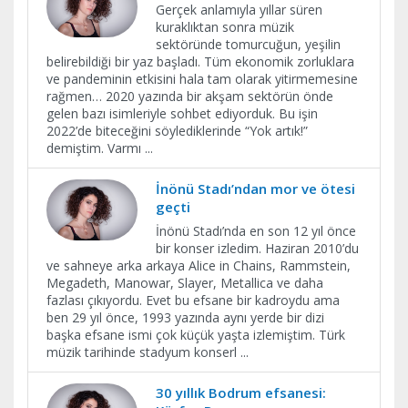
Gerçek anlamıyla yıllar süren
kuraklıktan sonra müzik
sektöründe tomurcuğun, yeşilin
belirebildiği bir yaz başladı. Tüm ekonomik zorluklara
ve pandeminin etkisini hala tam olarak yitirmemesine
rağmen… 2020 yazında bir akşam sektörün önde
gelen bazı isimleriyle sohbet ediyorduk. Bu işin
2022’de biteceğini söylediklerinde “Yok artık!”
demiştim. Varmı
...
İnönü Stadı’ndan mor ve ötesi
geçti
İnönü Stadı’nda en son 12 yıl önce
bir konser izledim. Haziran 2010’du
ve sahneye arka arkaya Alice in Chains, Rammstein,
Megadeth, Manowar, Slayer, Metallica ve daha
fazlası çıkıyordu. Evet bu efsane bir kadroydu ama
ben 29 yıl önce, 1993 yazında aynı yerde bir dizi
başka efsane ismi çok küçük yaşta izlemiştim. Türk
müzik tarihinde stadyum konserl
...
30 yıllık Bodrum efsanesi: