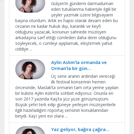
Gülşen’in gündemi darmaduman
eden tutuklanma haberiyle ilgili bir
şeyler yazmak üzere bilgisayarın
başına oturdum. Artık ev hapsi olarak devam eden bu
cezanın ne kadar hukuk dışı, karanlık ve keyfi
olduğunu yazacak, konunun sahnede müzisyen
arkadaşına sarf ettiği cümleden daha derin olduğunu
söyleyecek, o cümleyi ayıplamak, eleştirmek yahut
ciddiye
...
Aylin Aslım’la ormanda ve
Orman’la bir gün…
Üç sene aranın ardından vereceği
ilk festival konserinin hemen
öncesinde, Maslak’ta ormanın tam orta yerine yayılan
bir kuliste Aylin Aslım’la sohbet ediyoruz. Onunla en
son 2017 yazında Kaş’ta yüz yüze görüşmüştüm.
Büyük şehri terk edip güneye yerleşen müzisyenlerle
ilgili hazırladığım röportaj serisinin konuklarından
biriydi. Kaş’ı yeni evi olara
...
Yaz geliyor, bağıra çağıra…