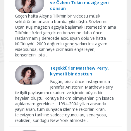
ve Özlem Tekin müziğe geri
dönsün
Geçen hafta Aleyna Tilki’nin bir videosu müzik
sektörünün ortasına bomba gibi düştü. Sözlerime
Uçan Kuş magazin ağzıyla başlamak istemezdim ama
Tilki’nin sözleri gerçekten benzerine daha önce
rastlanmamış derecede açık, isyan dolu ve hatta
küfürlüydü. 2000 doğumlu genç şarkıcı Instagram
videosunda, sahneye çıkmasını engelleyen,
konserlerini ipta
...
Teşekkürler Matthew Perry,
kıymetli bir dosttun
Bugün, biraz önce Instagram’da
Jennifer Aniston’ın Matthew Perry
ile ilgili paylaşımını okudum ve içimde büyük bir
heyelan oluştu. Konuya hakim olmayanlar için kısaca
açıklamam gerekirse… 1994-2004 yılları arasında
yayınlanan, tüm dünyada izlenme rekorları kıran,
televizyon tarihine sadece oyuncuları, senaryosu,
replikleri, sunduğu New York atmosfe
...