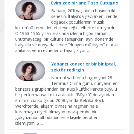
Evimizde bir anı: Toto Cutugno
Babam, 20’li yaşlarının başında iki
senesini İtalya’da geçirirken, ileride
doğacak çocuklarının müzik
kültürünü temelden etkileyeceğini elbette bilmiyordu.
O 1963-1965 yılları arasında izlerini hiçbir zaman
unutmayacağı bir kültürle tanışırken, aynı dönemde
İtalya’da ve dünyada ileride “duayen müzisyen” olarak
anılacak yeni cevherler ortaya çıkıyor
...
Yabancı konserler bir bir iptal,
sektör tedirgin
Normal şartlarda bugün yani 28
Temmuz Cuma günü, dünyanın en
benzersiz gruplarından biri KüçükÇiftlik Park’ta büyülü
bir performansa imza atacaktı. “Büyülü” detayından
eminim çünkü grubu 2008 yılında Belçika Rock
Werchter’de, akşam olmasına rağmen hala
kararmaya niyeti olmayan mavi-pembe bir
gökyüzünün altında binlerce kişiyle beraber
izlemiştim. S
...