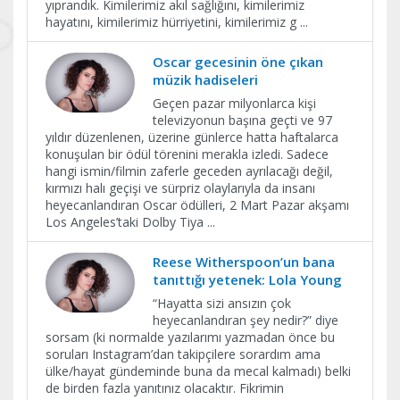
yıprandık. Kimilerimiz akıl sağlığını, kimilerimiz
hayatını, kimilerimiz hürriyetini, kimilerimiz g
...
Oscar gecesinin öne çıkan
müzik hadiseleri
Geçen pazar milyonlarca kişi
televizyonun başına geçti ve 97
yıldır düzenlenen, üzerine günlerce hatta haftalarca
konuşulan bir ödül törenini merakla izledi. Sadece
hangi ismin/filmin zaferle geceden ayrılacağı değil,
kırmızı halı geçişi ve sürpriz olaylarıyla da insanı
heyecanlandıran Oscar ödülleri, 2 Mart Pazar akşamı
Los Angeles’taki Dolby Tiya
...
Reese Witherspoon’un bana
tanıttığı yetenek: Lola Young
“Hayatta sizi ansızın çok
heyecanlandıran şey nedir?” diye
sorsam (ki normalde yazılarımı yazmadan önce bu
soruları Instagram’dan takipçilere sorardım ama
ülke/hayat gündeminde buna da mecal kalmadı) belki
de birden fazla yanıtınız olacaktır. Fikrimin