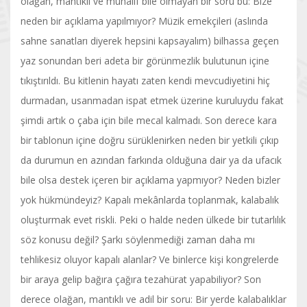
olağan, mantıklı ve muhalif bile olmayan bir soru bu: Bize
neden bir açıklama yapılmıyor? Müzik emekçileri (aslında
sahne sanatları diyerek hepsini kapsayalım) bilhassa geçen
yaz sonundan beri adeta bir görünmezlik bulutunun içine
tıkıştırıldı. Bu kitlenin hayatı zaten kendi mevcudiyetini hiç
durmadan, usanmadan ispat etmek üzerine kuruluydu fakat
şimdi artık o çaba için bile mecal kalmadı. Son derece kara
bir tablonun içine doğru sürüklenirken neden bir yetkili çıkıp
da durumun en azından farkında olduğuna dair ya da ufacık
bile olsa destek içeren bir açıklama yapmıyor? Neden bizler
yok hükmündeyiz? Kapalı mekânlarda toplanmak, kalabalık
oluşturmak evet riskli. Peki o halde neden ülkede bir tutarlılık
söz konusu değil? Şarkı söylenmediği zaman daha mı
tehlikesiz oluyor kapalı alanlar? Ve binlerce kişi kongrelerde
bir araya gelip bağıra çağıra tezahürat yapabiliyor? Son
derece olağan, mantıklı ve adil bir soru: Bir yerde kalabalıklar