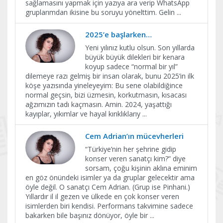
sağlamasını yapmak için yazıya ara verip WhatsApp
gruplarımdan ikisine bu soruyu yönelttim. Gelin
...
2025’e başlarken…
Yeni yılınız kutlu olsun. Son yıllarda
büyük büyük dilekleri bir kenara
koyup sadece “normal bir yıl”
dilemeye razı gelmiş bir insan olarak, bunu 2025’in ilk
köşe yazısında yineleyeyim: Bu sene olabildiğince
normal geçsin, bizi üzmesin, korkutmasın, kısacası
ağzımızın tadı kaçmasın. Amin. 2024, yaşattığı
kayıplar, yıkımlar ve hayal kırıklıklarıy
...
Cem Adrian’ın mücevherleri
“Türkiye’nin her şehrine gidip
konser veren sanatçı kim?” diye
sorsam, çoğu kişinin aklına eminim
en göz önündeki isimler ya da gruplar gelecektir ama
öyle değil. O sanatçı Cem Adrian. (Grup ise Pinhani.)
Yıllardır il il gezen ve ülkede en çok konser veren
isimlerden biri kendisi. Performans takvimine sadece
bakarken bile başınız dönüyor, öyle bir
...