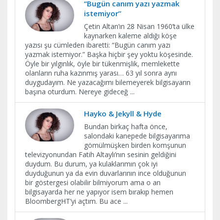
“Bugün canım yazı yazmak
istemiyor”
Çetin Altan’ın 28 Nisan 1960’ta ülke
kaynarken kaleme aldığı köşe
yazısı şu cümleden ibaretti: “Bugün canım yazı
yazmak istemiyor.” Başka hiçbir şey yoktu köşesinde.
Öyle bir yılgınlık, öyle bir tükenmişlik, memlekette
olanların ruha kazınmış yarası… 63 yıl sonra aynı
duygudayım. Ne yazacağımı bilemeyerek bilgisayarın
başına oturdum. Nereye gideceğ
...
Hayko & Jekyll & Hyde
Bundan birkaç hafta önce,
salondaki kanepede bilgisayarıma
gömülmüşken birden komşunun
televizyonundan Fatih Altaylı’nın sesinin geldiğini
duydum. Bu durum, ya kulaklarımın çok iyi
duyduğunun ya da evin duvarlarının ince olduğunun
bir göstergesi olabilir bilmiyorum ama o an
bilgisayarda her ne yapıyor isem bırakıp hemen
BloombergHT’yi açtım. Bu ace
...