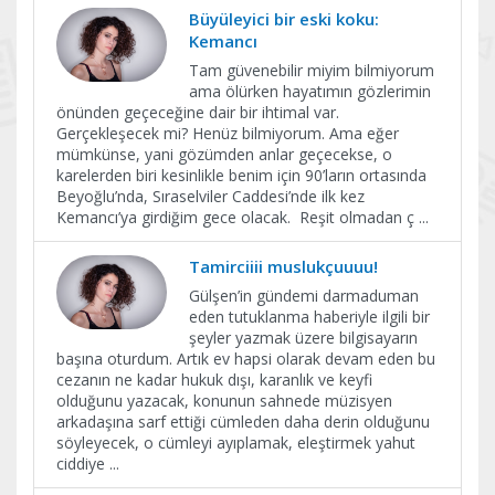
Büyüleyici bir eski koku:
Kemancı
Tam güvenebilir miyim bilmiyorum
ama ölürken hayatımın gözlerimin
önünden geçeceğine dair bir ihtimal var.
Gerçekleşecek mi? Henüz bilmiyorum. Ama eğer
mümkünse, yani gözümden anlar geçecekse, o
karelerden biri kesinlikle benim için 90’ların ortasında
Beyoğlu’nda, Sıraselviler Caddesi’nde ilk kez
Kemancı’ya girdiğim gece olacak. Reşit olmadan ç
...
Tamirciiii muslukçuuuu!
Gülşen’in gündemi darmaduman
eden tutuklanma haberiyle ilgili bir
şeyler yazmak üzere bilgisayarın
başına oturdum. Artık ev hapsi olarak devam eden bu
cezanın ne kadar hukuk dışı, karanlık ve keyfi
olduğunu yazacak, konunun sahnede müzisyen
arkadaşına sarf ettiği cümleden daha derin olduğunu
söyleyecek, o cümleyi ayıplamak, eleştirmek yahut
ciddiye
...