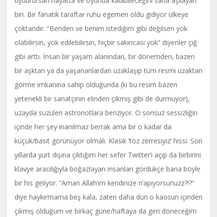
uydurursan hayatta ve oyunda kalabileceğini sana aşılayan
biri. Bir fanatik taraftar ruhu egemen oldu gidiyor ülkeye
çoktandır. “Benden ve benim istediğim gibi değilsen yok
olabilirsin, yok edilebilirsin, hiçbir sakıncası yok” diyenler çığ
gibi arttı. İnsan bir yaşam alanından, bir dönemden, bazen
bir aşktan ya da yaşananlardan uzaklaşıp tüm resmi uzaktan
görme imkanına sahip olduğunda (ki bu resim bazen
yetenekli bir sanatçının elinden çıkmış gibi de durmuyor),
uzayda süzülen astronotlara benziyor. O sonsuz sessizliğin
içinde her şey inanılmaz berrak ama bir o kadar da
küçük/basit görünüyor olmalı. Klasik ‘toz zerresiyiz’ hissi. Son
yıllarda yurt dışına çıktığım her sefer Twitter’ı açıp da birbirini
klavye aracılığıyla boğazlayan insanları gördükçe bana böyle
bir his geliyor. “Aman Allah’ım kendinize n’apıyorsunuzz?!?”
diye haykırmama beş kala, zaten daha dün o kaosun içinden
çıkmış olduğum ve birkaç güne/haftaya da geri döneceğim