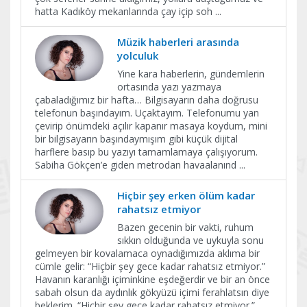
hatta Kadıköy mekanlarında çay içip soh
...
Müzik haberleri arasında
yolculuk
Yine kara haberlerin, gündemlerin
ortasında yazı yazmaya
çabaladığımız bir hafta… Bilgisayarın daha doğrusu
telefonun başındayım. Uçaktayım. Telefonumu yan
çevirip önümdeki açılır kapanır masaya koydum, mini
bir bilgisayarın başındaymışım gibi küçük dijital
harflere basıp bu yazıyı tamamlamaya çalışıyorum.
Sabiha Gökçen’e giden metrodan havaalanınd
...
Hiçbir şey erken ölüm kadar
rahatsız etmiyor
Bazen gecenin bir vakti, ruhum
sıkkın olduğunda ve uykuyla sonu
gelmeyen bir kovalamaca oynadığımızda aklıma bir
cümle gelir: “Hiçbir şey gece kadar rahatsız etmiyor.”
Havanın karanlığı içiminkine eşdeğerdir ve bir an önce
sabah olsun da aydınlık gökyüzü içimi ferahlatsın diye
beklerim. “Hiçbir şey gece kadar rahatsız etmiyor.”