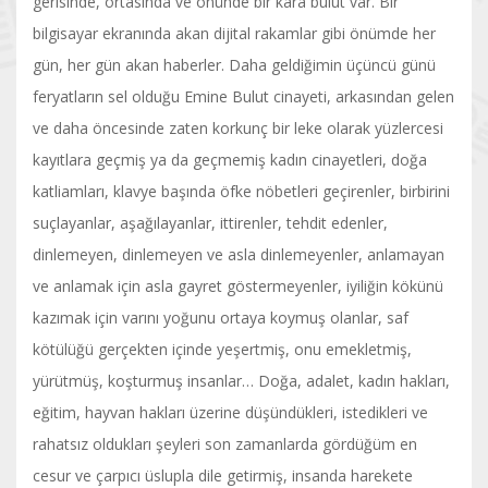
gerisinde, ortasında ve önünde bir kara bulut var. Bir
bilgisayar ekranında akan dijital rakamlar gibi önümde her
gün, her gün akan haberler. Daha geldiğimin üçüncü günü
feryatların sel olduğu Emine Bulut cinayeti, arkasından gelen
ve daha öncesinde zaten korkunç bir leke olarak yüzlercesi
kayıtlara geçmiş ya da geçmemiş kadın cinayetleri, doğa
katliamları, klavye başında öfke nöbetleri geçirenler, birbirini
suçlayanlar, aşağılayanlar, ittirenler, tehdit edenler,
dinlemeyen, dinlemeyen ve asla dinlemeyenler, anlamayan
ve anlamak için asla gayret göstermeyenler, iyiliğin kökünü
kazımak için varını yoğunu ortaya koymuş olanlar, saf
kötülüğü gerçekten içinde yeşertmiş, onu emekletmiş,
yürütmüş, koşturmuş insanlar… Doğa, adalet, kadın hakları,
eğitim, hayvan hakları üzerine düşündükleri, istedikleri ve
rahatsız oldukları şeyleri son zamanlarda gördüğüm en
cesur ve çarpıcı üslupla dile getirmiş, insanda harekete