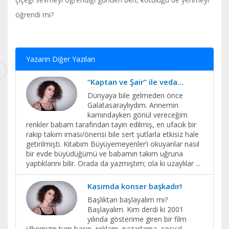
öğrendi mi?
Yazarın Diğer Yazıları
“Kaptan ve Şair” ile veda…
Dünyaya bile gelmeden önce
Galatasaraylıydım. Annemin
karnındayken gönül vereceğim
renkler babam tarafından tayin edilmiş, en ufacık bir
rakip takım iması/önerisi bile sert şutlarla etkisiz hale
getirilmişti. Kitabım Büyüyemeyenler’i okuyanlar nasıl
bir evde büyüdüğümü ve babamın takım uğruna
yaptıklarını bilir. Orada da yazmıştım; ola ki uzaylılar
...
Kasımda konser başkadır!
Başlıktan başlayalım mı?
Başlayalım. Kim derdi ki 2001
yılında gösterime giren bir film
ülkemizin tüm basın, reklam, pazarlama, sosyal