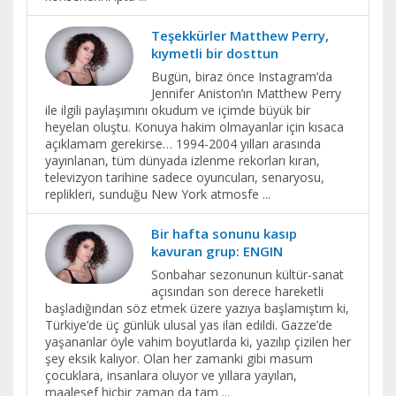
Teşekkürler Matthew Perry,
kıymetli bir dosttun
Bugün, biraz önce Instagram’da
Jennifer Aniston’ın Matthew Perry
ile ilgili paylaşımını okudum ve içimde büyük bir
heyelan oluştu. Konuya hakim olmayanlar için kısaca
açıklamam gerekirse… 1994-2004 yılları arasında
yayınlanan, tüm dünyada izlenme rekorları kıran,
televizyon tarihine sadece oyuncuları, senaryosu,
replikleri, sunduğu New York atmosfe
...
Bir hafta sonunu kasıp
kavuran grup: ENGIN
Sonbahar sezonunun kültür-sanat
açısından son derece hareketli
başladığından söz etmek üzere yazıya başlamıştım ki,
Türkiye’de üç günlük ulusal yas ilan edildi. Gazze’de
yaşananlar öyle vahim boyutlarda ki, yazılıp çizilen her
şey eksik kalıyor. Olan her zamanki gibi masum
çocuklara, insanlara oluyor ve yıllara yayılan,
maalesef hiçbir zaman da tam
...