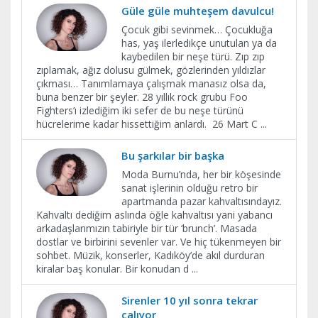
Güle güle muhteşem davulcu!
Çocuk gibi sevinmek… Çocukluğa
has, yaş ilerledikçe unutulan ya da
kaybedilen bir neşe türü. Zıp zıp
zıplamak, ağız dolusu gülmek, gözlerinden yıldızlar
çıkması… Tanımlamaya çalışmak manasız olsa da,
buna benzer bir şeyler. 28 yıllık rock grubu Foo
Fighters’ı izlediğim iki sefer de bu neşe türünü
hücrelerime kadar hissettiğim anlardı. 26 Mart C
...
Bu şarkılar bir başka
Moda Burnu’nda, her bir köşesinde
sanat işlerinin olduğu retro bir
apartmanda pazar kahvaltısındayız.
Kahvaltı dediğim aslında öğle kahvaltısı yani yabancı
arkadaşlarımızın tabiriyle bir tür ‘brunch’. Masada
dostlar ve birbirini sevenler var. Ve hiç tükenmeyen bir
sohbet. Müzik, konserler, Kadıköy’de akıl durduran
kiralar baş konular. Bir konudan d
...
Sirenler 10 yıl sonra tekrar
çalıyor