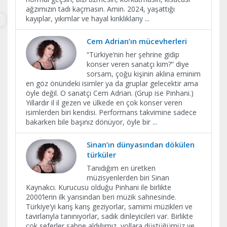
ağzımızın tadı kaçmasın. Amin. 2024, yaşattığı
kayıplar, yıkımlar ve hayal kırıklıklarıy
...
Cem Adrian’ın mücevherleri
“Türkiye’nin her şehrine gidip
konser veren sanatçı kim?” diye
sorsam, çoğu kişinin aklına eminim
en göz önündeki isimler ya da gruplar gelecektir ama
öyle değil. O sanatçı Cem Adrian. (Grup ise Pinhani.)
Yıllardır il il gezen ve ülkede en çok konser veren
isimlerden biri kendisi. Performans takvimine sadece
bakarken bile başınız dönüyor, öyle bir
...
Sinan’ın dünyasından dökülen
türküler
Tanıdığım en üretken
müzisyenlerden biri Sinan
Kaynakcı. Kurucusu olduğu Pinhani ile birlikte
2000’lerin ilk yarısından beri müzik sahnesinde.
Türkiye’yi karış karış geziyorlar, samimi müzikleri ve
tavırlarıyla tanınıyorlar, sadık dinleyicileri var. Birlikte
çok seferler sahne aldığımız, yollara düştüğümüz ve