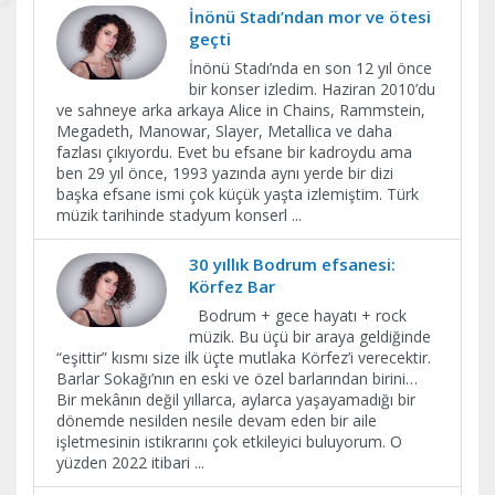
İnönü Stadı’ndan mor ve ötesi
geçti
İnönü Stadı’nda en son 12 yıl önce
bir konser izledim. Haziran 2010’du
ve sahneye arka arkaya Alice in Chains, Rammstein,
Megadeth, Manowar, Slayer, Metallica ve daha
fazlası çıkıyordu. Evet bu efsane bir kadroydu ama
ben 29 yıl önce, 1993 yazında aynı yerde bir dizi
başka efsane ismi çok küçük yaşta izlemiştim. Türk
müzik tarihinde stadyum konserl
...
30 yıllık Bodrum efsanesi:
Körfez Bar
Bodrum + gece hayatı + rock
müzik. Bu üçü bir araya geldiğinde
“eşittir” kısmı size ilk üçte mutlaka Körfez’i verecektir.
Barlar Sokağı’nın en eski ve özel barlarından birini…
Bir mekânın değil yıllarca, aylarca yaşayamadığı bir
dönemde nesilden nesile devam eden bir aile
işletmesinin istikrarını çok etkileyici buluyorum. O
yüzden 2022 itibari
...