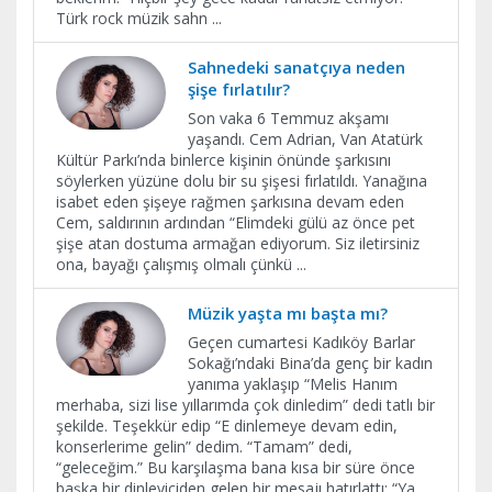
Türk rock müzik sahn
...
Sahnedeki sanatçıya neden
şişe fırlatılır?
Son vaka 6 Temmuz akşamı
yaşandı. Cem Adrian, Van Atatürk
Kültür Parkı’nda binlerce kişinin önünde şarkısını
söylerken yüzüne dolu bir su şişesi fırlatıldı. Yanağına
isabet eden şişeye rağmen şarkısına devam eden
Cem, saldırının ardından “Elimdeki gülü az önce pet
şişe atan dostuma armağan ediyorum. Siz iletirsiniz
ona, bayağı çalışmış olmalı çünkü
...
Müzik yaşta mı başta mı?
Geçen cumartesi Kadıköy Barlar
Sokağı’ndaki Bina’da genç bir kadın
yanıma yaklaşıp “Melis Hanım
merhaba, sizi lise yıllarımda çok dinledim” dedi tatlı bir
şekilde. Teşekkür edip “E dinlemeye devam edin,
konserlerime gelin” dedim. “Tamam” dedi,
“geleceğim.” Bu karşılaşma bana kısa bir süre önce
başka bir dinleyiciden gelen bir mesajı hatırlattı: “Ya
...