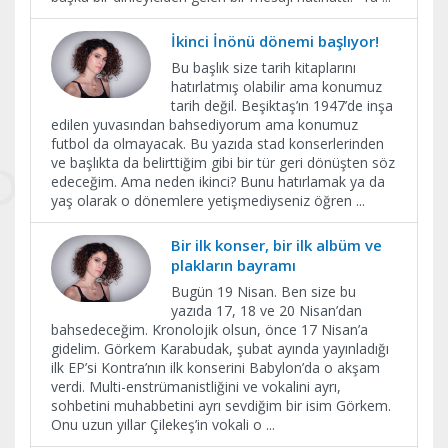
İkinci İnönü dönemi başlıyor!
Bu başlık size tarih kitaplarını
hatırlatmış olabilir ama konumuz
tarih değil. Beşiktaş’ın 1947’de inşa
edilen yuvasından bahsediyorum ama konumuz
futbol da olmayacak. Bu yazıda stad konserlerinden
ve başlıkta da belirttiğim gibi bir tür geri dönüşten söz
edeceğim. Ama neden ikinci? Bunu hatırlamak ya da
yaş olarak o dönemlere yetişmediyseniz öğren
...
Bir ilk konser, bir ilk albüm ve
plakların bayramı
Bugün 19 Nisan. Ben size bu
yazıda 17, 18 ve 20 Nisan’dan
bahsedeceğim. Kronolojik olsun, önce 17 Nisan’a
gidelim. Görkem Karabudak, şubat ayında yayınladığı
ilk EP’si Kontra’nın ilk konserini Babylon’da o akşam
verdi. Multi-enstrümanistliğini ve vokalini ayrı,
sohbetini muhabbetini ayrı sevdiğim bir isim Görkem.
Onu uzun yıllar Çilekeş’in vokali o
...