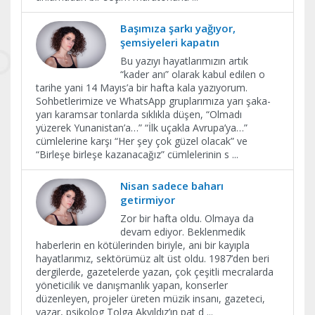
Başımıza şarkı yağıyor,
şemsiyeleri kapatın
Bu yazıyı hayatlarımızın artık
“kader anı” olarak kabul edilen o
tarihe yani 14 Mayıs’a bir hafta kala yazıyorum.
Sohbetlerimize ve WhatsApp gruplarımıza yarı şaka-
yarı karamsar tonlarda sıklıkla düşen, “Olmadı
yüzerek Yunanistan’a…” “İlk uçakla Avrupa’ya…”
cümlelerine karşı “Her şey çok güzel olacak” ve
“Birleşe birleşe kazanacağız” cümlelerinin s
...
Nisan sadece baharı
getirmiyor
Zor bir hafta oldu. Olmaya da
devam ediyor. Beklenmedik
haberlerin en kötülerinden biriyle, ani bir kayıpla
hayatlarımız, sektörümüz alt üst oldu. 1987’den beri
dergilerde, gazetelerde yazan, çok çeşitli mecralarda
yöneticilik ve danışmanlık yapan, konserler
düzenleyen, projeler üreten müzik insanı, gazeteci,
yazar, psikolog Tolga Akyıldız’ın pat d
...