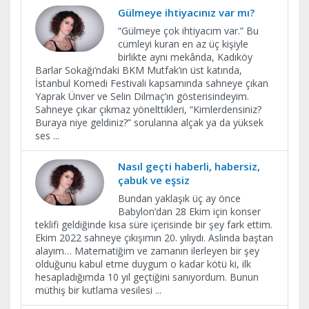
Gülmeye ihtiyacınız var mı?
“Gülmeye çok ihtiyacım var.” Bu
cümleyi kuran en az üç kişiyle
birlikte aynı mekânda, Kadıköy
Barlar Sokağı’ndaki BKM Mutfak’ın üst katında,
İstanbul Komedi Festivali kapsamında sahneye çıkan
Yaprak Ünver ve Selin Dilmaç’ın gösterisindeyim.
Sahneye çıkar çıkmaz yönelttikleri, “Kimlerdensiniz?
Buraya niye geldiniz?” sorularına alçak ya da yüksek
ses
...
Nasıl geçti haberli, habersiz,
çabuk ve eşsiz
Bundan yaklaşık üç ay önce
Babylon’dan 28 Ekim için konser
teklifi geldiğinde kısa süre içerisinde bir şey fark ettim.
Ekim 2022 sahneye çıkışımın 20. yılıydı. Aslında baştan
alayım… Matematiğim ve zamanın ilerleyen bir şey
olduğunu kabul etme duygum o kadar kötü ki, ilk
hesapladığımda 10 yıl geçtiğini sanıyordum. Bunun
müthiş bir kutlama vesilesi
...