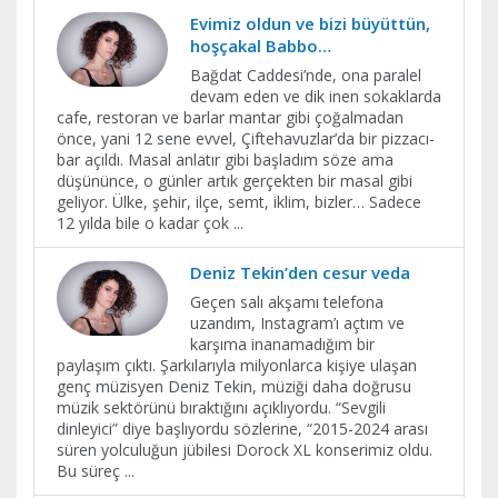
Evimiz oldun ve bizi büyüttün,
hoşçakal Babbo…
Bağdat Caddesi’nde, ona paralel
devam eden ve dik inen sokaklarda
cafe, restoran ve barlar mantar gibi çoğalmadan
önce, yani 12 sene evvel, Çiftehavuzlar’da bir pizzacı-
bar açıldı. Masal anlatır gibi başladım söze ama
düşününce, o günler artık gerçekten bir masal gibi
geliyor. Ülke, şehir, ilçe, semt, iklim, bizler… Sadece
12 yılda bile o kadar çok
...
Deniz Tekin’den cesur veda
Geçen salı akşamı telefona
uzandım, Instagram’ı açtım ve
karşıma inanamadığım bir
paylaşım çıktı. Şarkılarıyla milyonlarca kişiye ulaşan
genç müzisyen Deniz Tekin, müziği daha doğrusu
müzik sektörünü bıraktığını açıklıyordu. “Sevgili
dinleyici” diye başlıyordu sözlerine, “2015-2024 arası
süren yolculuğun jübilesi Dorock XL konserimiz oldu.
Bu süreç
...