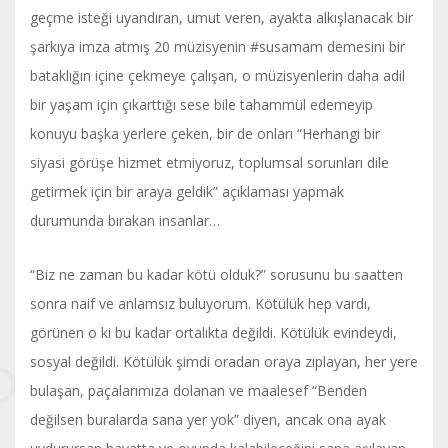
geçme isteği uyandıran, umut veren, ayakta alkışlanacak bir
şarkıya imza atmış 20 müzisyenin #susamam demesini bir
bataklığın içine çekmeye çalışan, o müzisyenlerin daha adil
bir yaşam için çıkarttığı sese bile tahammül edemeyip
konuyu başka yerlere çeken, bir de onları “Herhangi bir
siyasi görüşe hizmet etmiyoruz, toplumsal sorunları dile
getirmek için bir araya geldik” açıklaması yapmak
durumunda bırakan insanlar…
“Biz ne zaman bu kadar kötü olduk?” sorusunu bu saatten
sonra naif ve anlamsız buluyorum. Kötülük hep vardı,
görünen o ki bu kadar ortalıkta değildi. Kötülük evindeydi,
sosyal değildi. Kötülük şimdi oradan oraya zıplayan, her yere
bulaşan, paçalarımıza dolanan ve maalesef “Benden
değilsen buralarda sana yer yok” diyen, ancak ona ayak