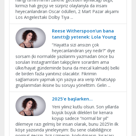
kırmızı halı geçişi ve sürpriz olaylarıyla da insanı
heyecanlandıran Oscar ödülleri, 2 Mart Pazar akşamı
Los Angeles’taki Dolby Tiya
...
Reese Witherspoon’un bana
tanıttığı yetenek: Lola Young
“Hayatta sizi ansızın çok
heyecanlandıran şey nedir?” diye
sorsam (ki normalde yazılarımı yazmadan önce bu
soruları Instagram’dan takipçilere sorardım ama
ülke/hayat gündeminde buna da mecal kalmadı) belki
de birden fazla yanıtınız olacaktır. Fikrimin
sağlamasını yapmak için yazıya ara verip WhatsApp
gruplarımdan ikisine bu soruyu yönelttim. Gelin
...
2025’e başlarken…
Yeni yılınız kutlu olsun. Son yıllarda
büyük büyük dilekleri bir kenara
koyup sadece “normal bir yıl”
dilemeye razı gelmiş bir insan olarak, bunu 2025’in ilk
köşe yazısında yineleyeyim: Bu sene olabildiğince
normal geçsin, bizi üzmesin, korkutmasın, kısacası