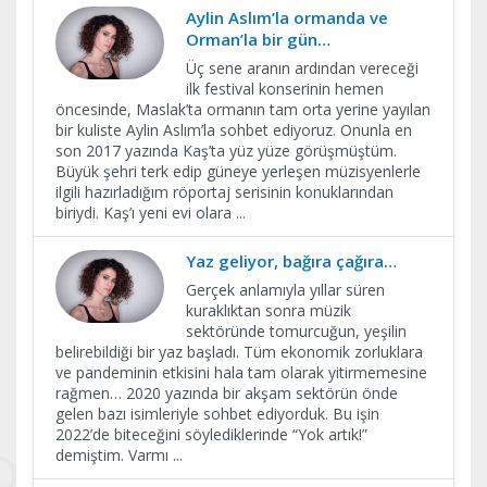
Aylin Aslım’la ormanda ve
Orman’la bir gün…
Üç sene aranın ardından vereceği
ilk festival konserinin hemen
öncesinde, Maslak’ta ormanın tam orta yerine yayılan
bir kuliste Aylin Aslım’la sohbet ediyoruz. Onunla en
son 2017 yazında Kaş’ta yüz yüze görüşmüştüm.
Büyük şehri terk edip güneye yerleşen müzisyenlerle
ilgili hazırladığım röportaj serisinin konuklarından
biriydi. Kaş’ı yeni evi olara
...
Yaz geliyor, bağıra çağıra…
Gerçek anlamıyla yıllar süren
kuraklıktan sonra müzik
sektöründe tomurcuğun, yeşilin
belirebildiği bir yaz başladı. Tüm ekonomik zorluklara
ve pandeminin etkisini hala tam olarak yitirmemesine
rağmen… 2020 yazında bir akşam sektörün önde
gelen bazı isimleriyle sohbet ediyorduk. Bu işin
2022’de biteceğini söylediklerinde “Yok artık!”
demiştim. Varmı
...