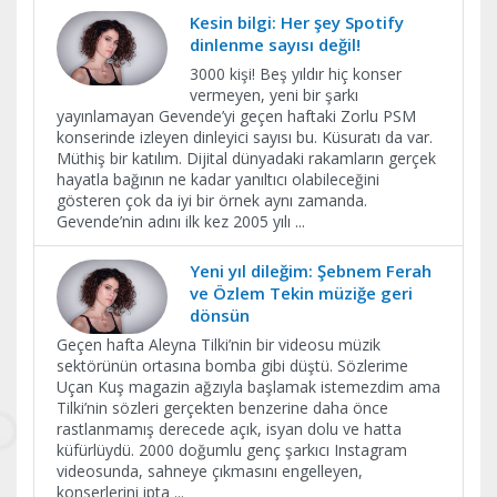
Kesin bilgi: Her şey Spotify
dinlenme sayısı değil!
3000 kişi! Beş yıldır hiç konser
vermeyen, yeni bir şarkı
yayınlamayan Gevende’yi geçen haftaki Zorlu PSM
konserinde izleyen dinleyici sayısı bu. Küsuratı da var.
Müthiş bir katılım. Dijital dünyadaki rakamların gerçek
hayatla bağının ne kadar yanıltıcı olabileceğini
gösteren çok da iyi bir örnek aynı zamanda.
Gevende’nin adını ilk kez 2005 yılı
...
Yeni yıl dileğim: Şebnem Ferah
ve Özlem Tekin müziğe geri
dönsün
Geçen hafta Aleyna Tilki’nin bir videosu müzik
sektörünün ortasına bomba gibi düştü. Sözlerime
Uçan Kuş magazin ağzıyla başlamak istemezdim ama
Tilki’nin sözleri gerçekten benzerine daha önce
rastlanmamış derecede açık, isyan dolu ve hatta
küfürlüydü. 2000 doğumlu genç şarkıcı Instagram
videosunda, sahneye çıkmasını engelleyen,
konserlerini ipta
...