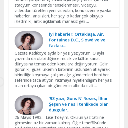
stadyum konserinde “enselenmesi”. Videoyu,
videodan türetilen yeni videoları, konu üzerine yazılan
haberleri, analizleri, her şeyi o kadar çok okuyup
izledim ki, artık açıklamak manasız geli
...
İyi haberler: Ortaklaşa, Air,
Fontaines D.C., Slowdive ve
fazlası…
Gazete Kadıköy’e ayda bir yazı yazıyorum. O ayki
yazımda da olabildiğince müzik ve kültür-sanat
dünyasına temas eden konulara değiniyorum. Gelin
görün ki, güzel ülkemin birbirinin üstünden atlayarak
birinciliğe koşmaya çalışan ağır gündemleri beni her
seferinde taca atıyor. Yazmaya niyetlendiğim her yazı
o an ortaya çıkan bir gündemin altında ezili
...
’93 yazı, Guns N’ Roses, İlhan
Şeşen ve nesli tehlikede olan
duygular…
26 Mayıs 1993… Lise 1’deyim. Okulun yaz tatiline
girmesine az bir zaman kalmış. Öğle teneffüsünde