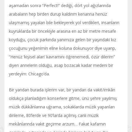
aşamadan sonra “Perfect!” dediği, dört yol ağızlarında
arabaların hep birden durup kaldırım kenarına henüz
ulaşmamış yayaları bile bekleyerek yol verdikleri, insanların
kuyruklarda bir öncekiyle arasına en az bir metre mesafe
koyduğu, çocuk parkında yanımıza gelen bir yaşındaki kız
çocuğunu yeğenimin eline koluna dokunuyor diye uyarıp,
“Henüz ‘kişisel alan’ kavramını öğrenemedi, özür dilerim”
diyen annelerin olduğu, asap bozacak kadar medeni bir
yerdeyim: Chicago’da.
Bir yandan burada işlerim var, bir yandan da vakit/imkân
oldukça planladığım konserlere gitme, ünü şehre yayılmış
müzik dükkânlarına uğrama, sokaklarda müzik yapanları
dinleme, 80’lerde ve 90’larda açılmış canlı müzik
mekânlarında vakit geçirme arzum… Fakat kafamın