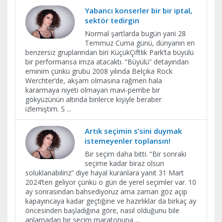
Yabancı konserler bir bir iptal,
sektör tedirgin
Normal şartlarda bugün yani 28
Temmuz Cuma günü, dünyanın en
benzersiz gruplarından biri KüçükÇiftlik Park’ta büyülü
bir performansa imza atacaktı. “Büyülü” detayından
eminim çünkü grubu 2008 yılında Belçika Rock
Werchter’de, akşam olmasına rağmen hala
kararmaya niyeti olmayan mavi-pembe bir
gökyüzünün altında binlerce kişiyle beraber
izlemiştim. S
...
Artık seçimin s’sini duymak
istemeyenler toplansın!
Bir seçim daha bitti. “Bir sonraki
seçime kadar biraz olsun
soluklanabiliriz” diye hayal kuranlara yanıt 31 Mart
2024’ten geliyor çünkü o gün de yerel seçimler var. 10
ay sonrasından bahsediyoruz ama zaman göz açıp
kapayıncaya kadar geçtiğine ve hazırlıklar da birkaç ay
öncesinden başladığına göre, nasıl olduğunu bile
anlamadan bir seçim maratonuna
...