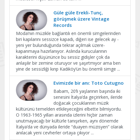
Güle güle Erekli-Tunç,
görüşmek üzere Vintage
Records
Moda’nın müzikle bağlantılı en önemli simgelerinden
biri kapılarını sessizce kapadı, diğeri ise gelecek ay -
yeni yer bulunduğunda tekrar açılmak üzere-
kapanmaya hazırlanıyor. Aslında kurucularının
karakterini düşününce bu sessiz gidişler çok da
anlaşılır bir zemine oturuyor ve şaşırtmıyor ama ben
yine de sessizliği kırıp Kadıköy’ün bu önemli simge
...
Evimizde bir anı: Toto Cutugno
Babam, 20’li yaşlarının başında iki
senesini İtalya’da geçirirken, ileride
doğacak çocuklarının müzik
kültürünü temelden etkileyeceğini elbette bilmiyordu.
O 1963-1965 yılları arasında izlerini hiçbir zaman
unutmayacağı bir kültürle tanışırken, aynı dönemde
İtalya’da ve dünyada ileride “duayen müzisyen” olarak
anılacak yeni cevherler ortaya çıkıyor
...