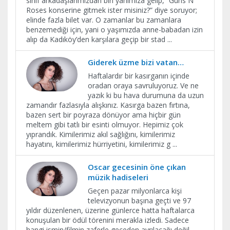
sınıf arkadaşlarımızdan biri yanımıza gelip, “Guns N’
Roses konserine gitmek ister misiniz?” diye soruyor;
elinde fazla bilet var. O zamanlar bu zamanlara
benzemediği için, yani o yaşımızda anne-babadan izin
alıp da Kadıköy’den karşılara geçip bir stad
...
Giderek üzme bizi vatan…
Haftalardır bir kasırganın içinde
oradan oraya savruluyoruz. Ve ne
yazık ki bu hava durumuna da uzun
zamandır fazlasıyla alışkınız. Kasırga bazen fırtına,
bazen sert bir poyraza dönüyor ama hiçbir gün
meltem gibi tatlı bir esinti olmuyor. Hepimiz çok
yıprandık. Kimilerimiz akıl sağlığını, kimilerimiz
hayatını, kimilerimiz hürriyetini, kimilerimiz g
...
Oscar gecesinin öne çıkan
müzik hadiseleri
Geçen pazar milyonlarca kişi
televizyonun başına geçti ve 97
yıldır düzenlenen, üzerine günlerce hatta haftalarca
konuşulan bir ödül törenini merakla izledi. Sadece
hangi ismin/filmin zaferle geceden ayrılacağı değil,