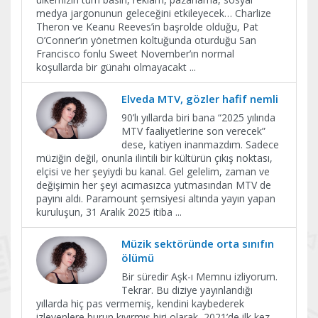
medya jargonunun geleceğini etkileyecek… Charlize
Theron ve Keanu Reeves’in başrolde olduğu, Pat
O’Conner’ın yönetmen koltuğunda oturduğu San
Francisco fonlu Sweet November’ın normal
koşullarda bir günahı olmayacakt
...
Elveda MTV, gözler hafif nemli
90’lı yıllarda biri bana “2025 yılında
MTV faaliyetlerine son verecek”
dese, katiyen inanmazdım. Sadece
müziğin değil, onunla ilintili bir kültürün çıkış noktası,
elçisi ve her şeyiydi bu kanal. Gel gelelim, zaman ve
değişimin her şeyi acımasızca yutmasından MTV de
payını aldı. Paramount şemsiyesi altında yayın yapan
kuruluşun, 31 Aralık 2025 itiba
...
Müzik sektöründe orta sınıfın
ölümü
Bir süredir Aşk-ı Memnu izliyorum.
Tekrar. Bu diziye yayınlandığı
yıllarda hiç pas vermemiş, kendini kaybederek
izleyenlere burun kıvırmış biri olarak, 2021’de ilk kez