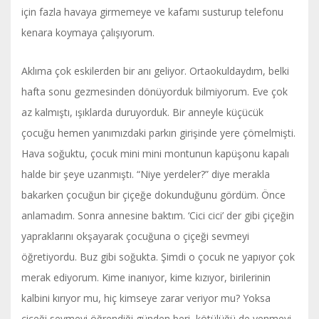
için fazla havaya girmemeye ve kafamı susturup telefonu
kenara koymaya çalışıyorum.
Aklıma çok eskilerden bir anı geliyor. Ortaokuldaydım, belki
hafta sonu gezmesinden dönüyorduk bilmiyorum. Eve çok
az kalmıştı, ışıklarda duruyorduk. Bir anneyle küçücük
çocuğu hemen yanımızdaki parkın girişinde yere çömelmişti.
Hava soğuktu, çocuk mini mini montunun kapüşonu kapalı
halde bir şeye uzanmıştı. “Niye yerdeler?” diye merakla
bakarken çocuğun bir çiçeğe dokunduğunu gördüm. Önce
anlamadım. Sonra annesine baktım. ‘Cici cici’ der gibi çiçeğin
yapraklarını okşayarak çocuğuna o çiçeği sevmeyi
öğretiyordu. Buz gibi soğukta. Şimdi o çocuk ne yapıyor çok
merak ediyorum. Kime inanıyor, kime kızıyor, birilerinin
kalbini kırıyor mu, hiç kimseye zarar veriyor mu? Yoksa
çiçeği sevmeyi öğrendiği günden beri, kötülüğü de yenmeyi