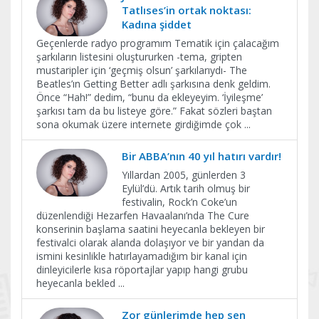
Tatlıses’in ortak noktası:
Kadına şiddet
Geçenlerde radyo programım Tematik için çalacağım
şarkıların listesini oluştururken -tema, gripten
mustaripler için ‘geçmiş olsun’ şarkılarıydı- The
Beatles’ın Getting Better adlı şarkısına denk geldim.
Önce “Hah!” dedim, “bunu da ekleyeyim. ‘İyileşme’
şarkısı tam da bu listeye göre.” Fakat sözleri baştan
sona okumak üzere internete girdiğimde çok
...
Bir ABBA’nın 40 yıl hatırı vardır!
Yıllardan 2005, günlerden 3
Eylül’dü. Artık tarih olmuş bir
festivalin, Rock’n Coke’un
düzenlendiği Hezarfen Havaalanı’nda The Cure
konserinin başlama saatini heyecanla bekleyen bir
festivalci olarak alanda dolaşıyor ve bir yandan da
ismini kesinlikle hatırlayamadığım bir kanal için
dinleyicilerle kısa röportajlar yapıp hangi grubu
heyecanla bekled
...
Zor günlerimde hep sen