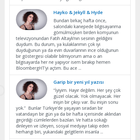
Hayko & Jekyll & Hyde
Bundan birkaç hafta önce,
salondaki kanepede bilgisayarıma
gömülmüşken birden komşunun
televizyonundan Fatih Altaylı’nın sesinin geldiğini
duydum. Bu durum, ya kulaklarımın çok iyi
duyduğunun ya da evin duvarlarının ince olduğunun
bir göstergesi olabilir bilmiyorum ama o an
bilgisayarda her ne yapıyor isem bırakıp hemen
BloombergHT’yi açtım. Bu ace
...
Garip bir yeni yıl yazısı
“İyiyim. Hayır değilim. Her şey çok
güzel olacak. Yok olmayacak. Her
inişin bir çıkışı var. Bu inişin sonu
yok.” Bunlar Türkiye’de yaşayan sıradan bir
vatandaşın bir gün ya da bir hafta içerisinde aklından
geçirdiği cümlelerden bazıları. Ve hatta sokağı
dinleyen ve izleyen, sosyal medyayı takip eden
herhangi biri, yukarıdaki gelgitlerin insanla
...