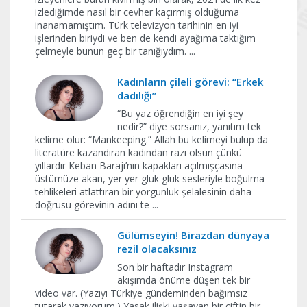
izlediğimde nasıl bir cevher kaçırmış olduğuma
inanamamıştım. Türk televizyon tarihinin en iyi
işlerinden biriydi ve ben de kendi ayağıma taktığım
çelmeyle bunun geç bir tanığıydım.
...
Kadınların çileli görevi: “Erkek
dadılığı”
“Bu yaz öğrendiğin en iyi şey
nedir?” diye sorsanız, yanıtım tek
kelime olur: “Mankeeping.” Allah bu kelimeyi bulup da
literatüre kazandıran kadından razı olsun çünkü
yıllardır Keban Barajı’nın kapakları açılmışçasına
üstümüze akan, yer yer gluk gluk sesleriyle boğulma
tehlikeleri atlattıran bir yorgunluk şelalesinin daha
doğrusu görevinin adını te
...
Gülümseyin! Birazdan dünyaya
rezil olacaksınız
Son bir haftadır Instagram
akışımda önüme düşen tek bir
video var. (Yazıyı Türkiye gündeminden bağımsız
tutarak yazıyorum.) Yasak ilişki yaşayan bir çiftin bir