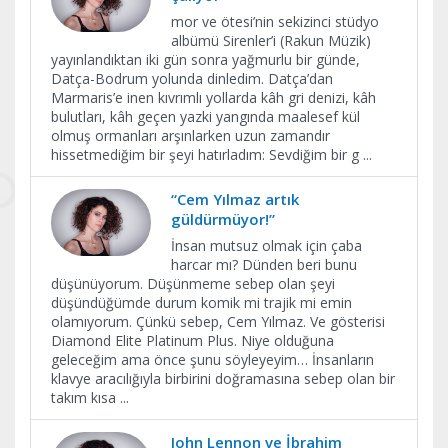
mor ve ötesi’nin sekizinci stüdyo
albümü Sirenler’i (Rakun Müzik)
yayınlandıktan iki gün sonra yağmurlu bir günde,
Datça-Bodrum yolunda dinledim. Datça’dan
Marmaris’e inen kıvrımlı yollarda kâh gri denizi, kâh
bulutları, kâh geçen yazki yangında maalesef kül
olmuş ormanları arşınlarken uzun zamandır
hissetmediğim bir şeyi hatırladım: Sevdiğim bir g
...
“Cem Yılmaz artık
güldürmüyor!”
İnsan mutsuz olmak için çaba
harcar mı? Dünden beri bunu
düşünüyorum. Düşünmeme sebep olan şeyi
düşündüğümde durum komik mi trajik mi emin
olamıyorum. Çünkü sebep, Cem Yılmaz. Ve gösterisi
Diamond Elite Platinum Plus. Niye olduğuna
geleceğim ama önce şunu söyleyeyim… İnsanların
klavye aracılığıyla birbirini doğramasına sebep olan bir
takım kısa
...
John Lennon ve İbrahim