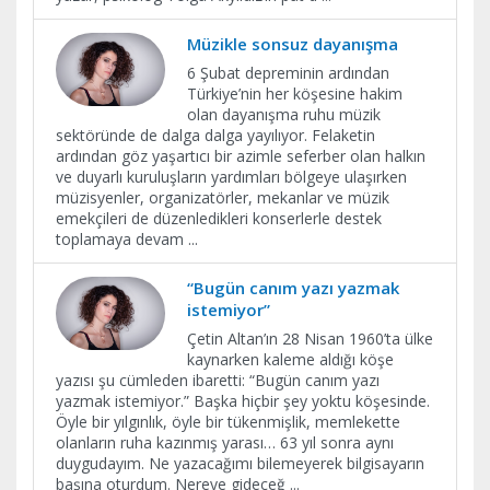
Müzikle sonsuz dayanışma
6 Şubat depreminin ardından
Türkiye’nin her köşesine hakim
olan dayanışma ruhu müzik
sektöründe de dalga dalga yayılıyor. Felaketin
ardından göz yaşartıcı bir azimle seferber olan halkın
ve duyarlı kuruluşların yardımları bölgeye ulaşırken
müzisyenler, organizatörler, mekanlar ve müzik
emekçileri de düzenledikleri konserlerle destek
toplamaya devam
...
“Bugün canım yazı yazmak
istemiyor”
Çetin Altan’ın 28 Nisan 1960’ta ülke
kaynarken kaleme aldığı köşe
yazısı şu cümleden ibaretti: “Bugün canım yazı
yazmak istemiyor.” Başka hiçbir şey yoktu köşesinde.
Öyle bir yılgınlık, öyle bir tükenmişlik, memlekette
olanların ruha kazınmış yarası… 63 yıl sonra aynı
duygudayım. Ne yazacağımı bilemeyerek bilgisayarın
başına oturdum. Nereye gideceğ
...