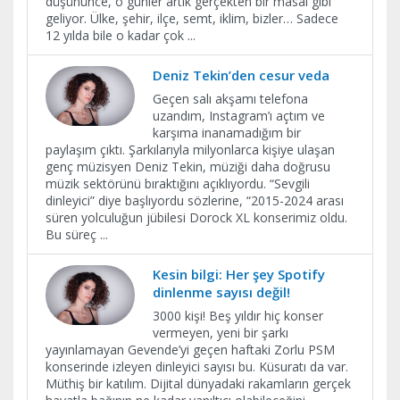
düşününce, o günler artık gerçekten bir masal gibi
geliyor. Ülke, şehir, ilçe, semt, iklim, bizler… Sadece
12 yılda bile o kadar çok
...
Deniz Tekin’den cesur veda
Geçen salı akşamı telefona
uzandım, Instagram’ı açtım ve
karşıma inanamadığım bir
paylaşım çıktı. Şarkılarıyla milyonlarca kişiye ulaşan
genç müzisyen Deniz Tekin, müziği daha doğrusu
müzik sektörünü bıraktığını açıklıyordu. “Sevgili
dinleyici” diye başlıyordu sözlerine, “2015-2024 arası
süren yolculuğun jübilesi Dorock XL konserimiz oldu.
Bu süreç
...
Kesin bilgi: Her şey Spotify
dinlenme sayısı değil!
3000 kişi! Beş yıldır hiç konser
vermeyen, yeni bir şarkı
yayınlamayan Gevende’yi geçen haftaki Zorlu PSM
konserinde izleyen dinleyici sayısı bu. Küsuratı da var.
Müthiş bir katılım. Dijital dünyadaki rakamların gerçek