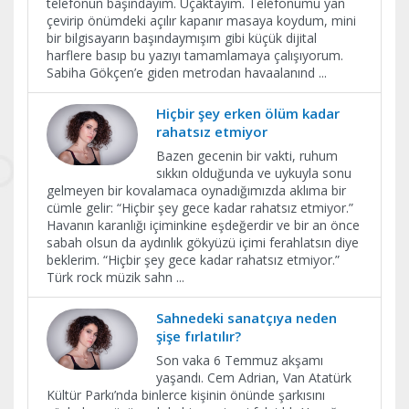
telefonun başındayım. Uçaktayım. Telefonumu yan
çevirip önümdeki açılır kapanır masaya koydum, mini
bir bilgisayarın başındaymışım gibi küçük dijital
harflere basıp bu yazıyı tamamlamaya çalışıyorum.
Sabiha Gökçen’e giden metrodan havaalanınd
...
Hiçbir şey erken ölüm kadar
rahatsız etmiyor
Bazen gecenin bir vakti, ruhum
sıkkın olduğunda ve uykuyla sonu
gelmeyen bir kovalamaca oynadığımızda aklıma bir
cümle gelir: “Hiçbir şey gece kadar rahatsız etmiyor.”
Havanın karanlığı içiminkine eşdeğerdir ve bir an önce
sabah olsun da aydınlık gökyüzü içimi ferahlatsın diye
beklerim. “Hiçbir şey gece kadar rahatsız etmiyor.”
Türk rock müzik sahn
...
Sahnedeki sanatçıya neden
şişe fırlatılır?
Son vaka 6 Temmuz akşamı
yaşandı. Cem Adrian, Van Atatürk
Kültür Parkı’nda binlerce kişinin önünde şarkısını