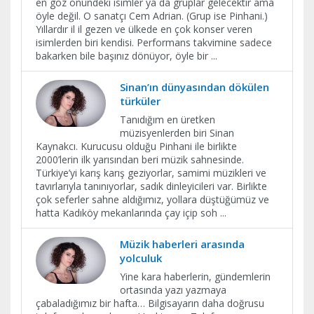
en göz önündeki isimler ya da gruplar gelecektir ama
öyle değil. O sanatçı Cem Adrian. (Grup ise Pinhani.)
Yıllardır il il gezen ve ülkede en çok konser veren
isimlerden biri kendisi. Performans takvimine sadece
bakarken bile başınız dönüyor, öyle bir
...
Sinan’ın dünyasından dökülen
türküler
Tanıdığım en üretken
müzisyenlerden biri Sinan
Kaynakcı. Kurucusu olduğu Pinhani ile birlikte
2000’lerin ilk yarısından beri müzik sahnesinde.
Türkiye’yi karış karış geziyorlar, samimi müzikleri ve
tavırlarıyla tanınıyorlar, sadık dinleyicileri var. Birlikte
çok seferler sahne aldığımız, yollara düştüğümüz ve
hatta Kadıköy mekanlarında çay içip soh
...
Müzik haberleri arasında
yolculuk
Yine kara haberlerin, gündemlerin
ortasında yazı yazmaya
çabaladığımız bir hafta… Bilgisayarın daha doğrusu