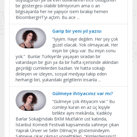
bir göstergesi olabilir bilmiyorum ama o an
bilgisayarda her ne yapıyor isem bırakıp hemen
BloombergHT’yi açtım. Bu ace
...
Garip bir yeni yıl yazısı
“İyiyim. Hayır değilim. Her şey çok
güzel olacak. Yok olmayacak. Her
inişin bir çıkışı var. Bu inişin sonu
yok.” Bunlar Türkiye’de yaşayan sıradan bir
vatandaşın bir gün ya da bir hafta içerisinde aklından
geçirdiği cümlelerden bazıları. Ve hatta sokağı
dinleyen ve izleyen, sosyal medyayı takip eden
herhangi biri, yukarıdaki gelgitlerin insanla
...
Gülmeye ihtiyacınız var mı?
“Gülmeye çok ihtiyacım var.” Bu
cümleyi kuran en az üç kişiyle
birlikte aynı mekânda, Kadıköy
Barlar Sokağı’ndaki BKM Mutfak’ın üst katında,
İstanbul Komedi Festivali kapsamında sahneye çıkan
Yaprak Ünver ve Selin Dilmaç’ın gösterisindeyim.
Sahneye çıkar çıkmaz yönelttikleri, “Kimlerdensiniz?