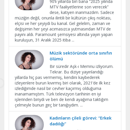
90’lı yıllarda biri bana “2025 yılında
MTV faaliyetlerine son verecek”
dese, katiyen inanmazdım. Sadece
müziğin değil, onunla ilintili bir kültürün çıkış noktası,
elçisi ve her şeyiydi bu kanal. Gel gelelim, zaman ve
değişimin her şeyi acımasızca yutmasından MTV de
payını aldı. Paramount şemsiyesi altında yayın yapan
kuruluşun, 31 Aralık 2025 itiba
...
Müzik sektöründe orta sınıfın
ölümü
Bir süredir Aşk-ı Memnu izliyorum.
Tekrar. Bu diziye yayınlandığı
yıllarda hiç pas vermemiş, kendini kaybederek
izleyenlere burun kıvırmış biri olarak, 2021’de ilk kez
izlediğimde nasıl bir cevher kaçırmış olduğuma
inanamamıştım. Türk televizyon tarihinin en iyi
işlerinden biriydi ve ben de kendi ayağıma taktığım
çelmeyle bunun geç bir tanığıydım.
...
Kadınların çileli görevi: “Erkek
dadılığı”