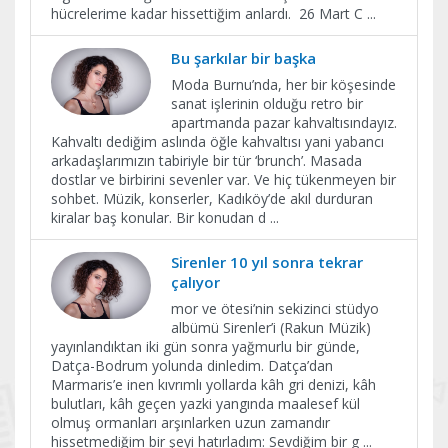
hücrelerime kadar hissettiğim anlardı. 26 Mart C
...
Bu şarkılar bir başka
Moda Burnu’nda, her bir köşesinde
sanat işlerinin olduğu retro bir
apartmanda pazar kahvaltısındayız.
Kahvaltı dediğim aslında öğle kahvaltısı yani yabancı
arkadaşlarımızın tabiriyle bir tür ‘brunch’. Masada
dostlar ve birbirini sevenler var. Ve hiç tükenmeyen bir
sohbet. Müzik, konserler, Kadıköy’de akıl durduran
kiralar baş konular. Bir konudan d
...
Sirenler 10 yıl sonra tekrar
çalıyor
mor ve ötesi’nin sekizinci stüdyo
albümü Sirenler’i (Rakun Müzik)
yayınlandıktan iki gün sonra yağmurlu bir günde,
Datça-Bodrum yolunda dinledim. Datça’dan
Marmaris’e inen kıvrımlı yollarda kâh gri denizi, kâh
bulutları, kâh geçen yazki yangında maalesef kül
olmuş ormanları arşınlarken uzun zamandır
hissetmediğim bir şeyi hatırladım: Sevdiğim bir g
...