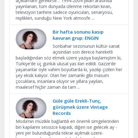
açıklamam gerekirse… 1994-2004 yılları arasında
yayınlanan, tüm dünyada izlenme rekorları kıran,
televizyon tarihine sadece oyuncuları, senaryosu,
replikleri, sunduğu New York atmosfe
...
Bir hafta sonunu kasıp
kavuran grup: ENGIN
Sonbahar sezonunun kültür-sanat
açısından son derece hareketli
başladığından söz etmek üzere yazıya başlamıştım ki,
Türkiye’de üç günlük ulusal yas ilan edildi. Gazze’de
yaşananlar öyle vahim boyutlarda ki, yazılıp çizilen her
şey eksik kalıyor. Olan her zamanki gibi masum
çocuklara, insanlara oluyor ve yıllara yayılan,
maalesef hiçbir zaman da tam
...
Güle güle Erekli-Tunç,
görüşmek üzere Vintage
Records
Moda’nın müzikle bağlantılı en önemli simgelerinden
biri kapılarını sessizce kapadı, diğeri ise gelecek ay -
yeni yer bulunduğunda tekrar açılmak üzere-