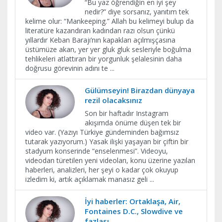
“Bu yaz öğrendiğin en iyi şey
nedir?” diye sorsanız, yanıtım tek
kelime olur: “Mankeeping.” Allah bu kelimeyi bulup da
literatüre kazandıran kadından razı olsun çünkü
yıllardır Keban Barajı’nın kapakları açılmışçasına
üstümüze akan, yer yer gluk gluk sesleriyle boğulma
tehlikeleri atlattıran bir yorgunluk şelalesinin daha
doğrusu görevinin adını te
...
Gülümseyin! Birazdan dünyaya
rezil olacaksınız
Son bir haftadır Instagram
akışımda önüme düşen tek bir
video var. (Yazıyı Türkiye gündeminden bağımsız
tutarak yazıyorum.) Yasak ilişki yaşayan bir çiftin bir
stadyum konserinde “enselenmesi”. Videoyu,
videodan türetilen yeni videoları, konu üzerine yazılan
haberleri, analizleri, her şeyi o kadar çok okuyup
izledim ki, artık açıklamak manasız geli
...
İyi haberler: Ortaklaşa, Air,
Fontaines D.C., Slowdive ve
fazlası…