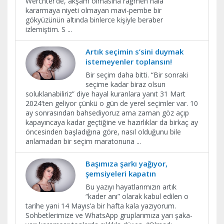
Werchter’de, akşam olmasına rağmen hala
kararmaya niyeti olmayan mavi-pembe bir
gökyüzünün altında binlerce kişiyle beraber
izlemiştim. S
...
Artık seçimin s’sini duymak
istemeyenler toplansın!
Bir seçim daha bitti. “Bir sonraki
seçime kadar biraz olsun
soluklanabiliriz” diye hayal kuranlara yanıt 31 Mart
2024’ten geliyor çünkü o gün de yerel seçimler var. 10
ay sonrasından bahsediyoruz ama zaman göz açıp
kapayıncaya kadar geçtiğine ve hazırlıklar da birkaç ay
öncesinden başladığına göre, nasıl olduğunu bile
anlamadan bir seçim maratonuna
...
Başımıza şarkı yağıyor,
şemsiyeleri kapatın
Bu yazıyı hayatlarımızın artık
“kader anı” olarak kabul edilen o
tarihe yani 14 Mayıs’a bir hafta kala yazıyorum.
Sohbetlerimize ve WhatsApp gruplarımıza yarı şaka-