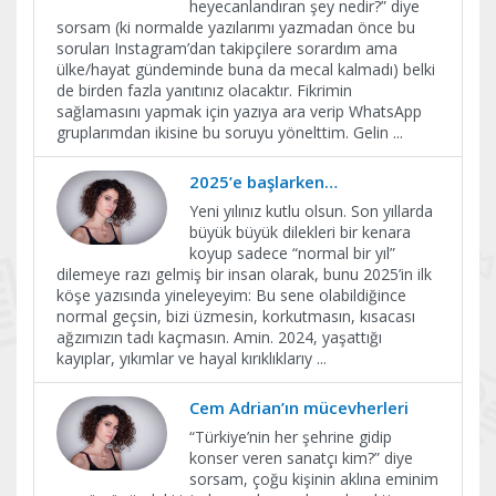
heyecanlandıran şey nedir?” diye
sorsam (ki normalde yazılarımı yazmadan önce bu
soruları Instagram’dan takipçilere sorardım ama
ülke/hayat gündeminde buna da mecal kalmadı) belki
de birden fazla yanıtınız olacaktır. Fikrimin
sağlamasını yapmak için yazıya ara verip WhatsApp
gruplarımdan ikisine bu soruyu yönelttim. Gelin
...
2025’e başlarken…
Yeni yılınız kutlu olsun. Son yıllarda
büyük büyük dilekleri bir kenara
koyup sadece “normal bir yıl”
dilemeye razı gelmiş bir insan olarak, bunu 2025’in ilk
köşe yazısında yineleyeyim: Bu sene olabildiğince
normal geçsin, bizi üzmesin, korkutmasın, kısacası
ağzımızın tadı kaçmasın. Amin. 2024, yaşattığı
kayıplar, yıkımlar ve hayal kırıklıklarıy
...
Cem Adrian’ın mücevherleri
“Türkiye’nin her şehrine gidip
konser veren sanatçı kim?” diye
sorsam, çoğu kişinin aklına eminim