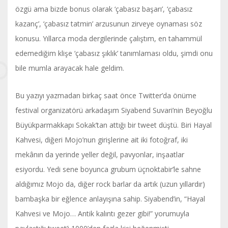
özgü ama bizde bonus olarak ‘çabasız başarı’, ‘çabasız
kazanç’, ‘çabasız tatmin’ arzusunun zirveye oynaması söz
konusu. Yıllarca moda dergilerinde çalıştım, en tahammül
edemediğim klişe ‘çabasız şıklık’ tanımlaması oldu, şimdi onu
bile mumla arayacak hale geldim.
Bu yazıyı yazmadan birkaç saat önce Twitter’da önüme
festival organizatörü arkadaşım Siyabend Suvari’nin Beyoğlu
Büyükparmakkapı Sokak’tan attığı bir tweet düştü. Biri Hayal
Kahvesi, diğeri Mojo’nun girişlerine ait iki fotoğraf, iki
mekânın da yerinde yeller değil, pavyonlar, inşaatlar
esiyordu. Yedi sene boyunca grubum üçnoktabir’le sahne
aldığımız Mojo da, diğer rock barlar da artık (uzun yıllardır)
bambaşka bir eğlence anlayışına sahip. Siyabend’in, “Hayal
Kahvesi ve Mojo… Antik kalıntı gezer gibi!” yorumuyla