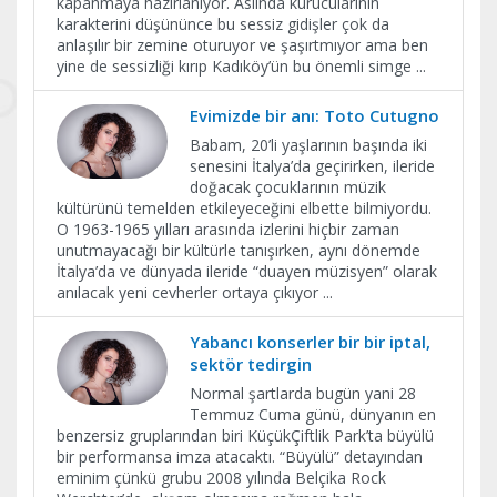
kapanmaya hazırlanıyor. Aslında kurucularının
karakterini düşününce bu sessiz gidişler çok da
anlaşılır bir zemine oturuyor ve şaşırtmıyor ama ben
yine de sessizliği kırıp Kadıköy’ün bu önemli simge
...
Evimizde bir anı: Toto Cutugno
Babam, 20’li yaşlarının başında iki
senesini İtalya’da geçirirken, ileride
doğacak çocuklarının müzik
kültürünü temelden etkileyeceğini elbette bilmiyordu.
O 1963-1965 yılları arasında izlerini hiçbir zaman
unutmayacağı bir kültürle tanışırken, aynı dönemde
İtalya’da ve dünyada ileride “duayen müzisyen” olarak
anılacak yeni cevherler ortaya çıkıyor
...
Yabancı konserler bir bir iptal,
sektör tedirgin
Normal şartlarda bugün yani 28
Temmuz Cuma günü, dünyanın en
benzersiz gruplarından biri KüçükÇiftlik Park’ta büyülü
bir performansa imza atacaktı. “Büyülü” detayından
eminim çünkü grubu 2008 yılında Belçika Rock