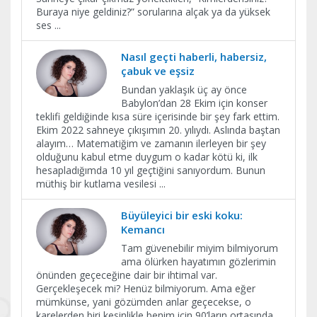
Buraya niye geldiniz?” sorularına alçak ya da yüksek
ses
...
Nasıl geçti haberli, habersiz,
çabuk ve eşsiz
Bundan yaklaşık üç ay önce
Babylon’dan 28 Ekim için konser
teklifi geldiğinde kısa süre içerisinde bir şey fark ettim.
Ekim 2022 sahneye çıkışımın 20. yılıydı. Aslında baştan
alayım… Matematiğim ve zamanın ilerleyen bir şey
olduğunu kabul etme duygum o kadar kötü ki, ilk
hesapladığımda 10 yıl geçtiğini sanıyordum. Bunun
müthiş bir kutlama vesilesi
...
Büyüleyici bir eski koku:
Kemancı
Tam güvenebilir miyim bilmiyorum
ama ölürken hayatımın gözlerimin
önünden geçeceğine dair bir ihtimal var.
Gerçekleşecek mi? Henüz bilmiyorum. Ama eğer
mümkünse, yani gözümden anlar geçecekse, o
karelerden biri kesinlikle benim için 90’ların ortasında