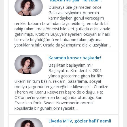
Dünyaya bile gelmeden önce
Galatasaraylıydım. Annemin
karnındayken gönül vereceğim
renkler babam tarafından tayin edilmiş, en ufacık bir
rakip takım iması/önerisi bile sert şutlarla etkisiz hale
getirilmişti. Kitabım Büyüyemeyenler’i okuyanlar nasıl
bir evde büyüdüğümü ve babamın takım uğruna
yaptıklarını bilir. Orada da yazmıştım; ola ki uzaylılar
...
Kasımda konser başkadır!
Başlıktan başlayalım mı?
Başlayalım. Kim derdi ki 2001
yılında gösterime giren bir film
ülkemizin tüm basın, reklam, pazarlama, sosyal
medya jargonunun geleceğini etkileyecek… Charlize
Theron ve Keanu Reeves’in başrolde olduğu, Pat
O’Conner’ın yönetmen koltuğunda oturduğu San
Francisco fonlu Sweet November’ın normal
koşullarda bir günahı olmayacakt
...
Elveda MTV, gözler hafif nemli