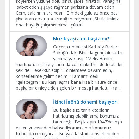
söylerken yüzüne dolu bir su şişesi fırlatıldı. Yanağına
isabet eden şişeye rağmen şarkısına devam eden
Cem, saldırının ardından “Elimdeki gülü az önce pet
şişe atan dostuma armağan ediyorum. Siz iletirsiniz
ona, bayağı çalışmış olmalı çünkü
...
Müzik yaşta mı başta mı?
Geçen cumartesi Kadıköy Barlar
Sokağı’ndaki Bina’da genç bir kadın
yanıma yaklaşıp “Melis Hanım
merhaba, sizi lise yıllarımda çok dinledim” dedi tatlı bir
şekilde. Teşekkür edip “E dinlemeye devam edin,
konserlerime gelin” dedim. “Tamam” dedi,
“geleceğim.” Bu karşılaşma bana kısa bir süre önce
başka bir dinleyiciden gelen bir mesajı hatırlattı: “Ya
...
İkinci İnönü dönemi başlıyor!
Bu başlık size tarih kitaplarını
hatırlatmış olabilir ama konumuz
tarih değil. Beşiktaş’ın 1947’de inşa
edilen yuvasından bahsediyorum ama konumuz
futbol da olmayacak. Bu yazıda stad konserlerinden