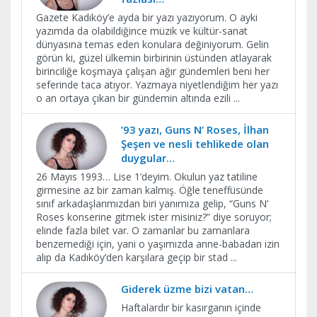
Gazete Kadıköy’e ayda bir yazı yazıyorum. O ayki
yazımda da olabildiğince müzik ve kültür-sanat
dünyasına temas eden konulara değiniyorum. Gelin
görün ki, güzel ülkemin birbirinin üstünden atlayarak
birinciliğe koşmaya çalışan ağır gündemleri beni her
seferinde taca atıyor. Yazmaya niyetlendiğim her yazı
o an ortaya çıkan bir gündemin altında ezili
...
’93 yazı, Guns N’ Roses, İlhan
Şeşen ve nesli tehlikede olan
duygular…
26 Mayıs 1993… Lise 1’deyim. Okulun yaz tatiline
girmesine az bir zaman kalmış. Öğle teneffüsünde
sınıf arkadaşlarımızdan biri yanımıza gelip, “Guns N’
Roses konserine gitmek ister misiniz?” diye soruyor;
elinde fazla bilet var. O zamanlar bu zamanlara
benzemediği için, yani o yaşımızda anne-babadan izin
alıp da Kadıköy’den karşılara geçip bir stad
...
Giderek üzme bizi vatan…
Haftalardır bir kasırganın içinde