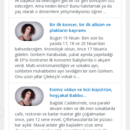
ve başlıkta da belirttiğim gibi bir tür geri dönüşten söz
edeceğim. Ama neden ikinci? Bunu hatırlamak ya da
yaş olarak o dönemlere yetişmediyseniz öğren
...
Bir ilk konser, bir ilk albüm ve
plakların bayramı
Bugün 19 Nisan. Ben size bu
yazıda 17, 18 ve 20 Nisan’dan
bahsedeceğim. Kronolojik olsun, önce 17 Nisan’a
gidelim. Görkem Karabudak, şubat ayında yayınladığı
ilk EP’si Kontra’nın ilk konserini Babylon’da o akşam
verdi. Multi-enstrümanistliğini ve vokalini ayrı,
sohbetini muhabbetini ayrı sevdiğim bir isim Görkem.
Onu uzun yıllar Çilekeş’in vokali o
...
Evimiz oldun ve bizi büyüttün,
hoşçakal Babbo…
Bağdat Caddesi’nde, ona paralel
devam eden ve dik inen sokaklarda
cafe, restoran ve barlar mantar gibi çoğalmadan
önce, yani 12 sene evvel, Çiftehavuzlar’da bir pizzacı-
bar açıldı. Masal anlatır gibi başladım söze ama