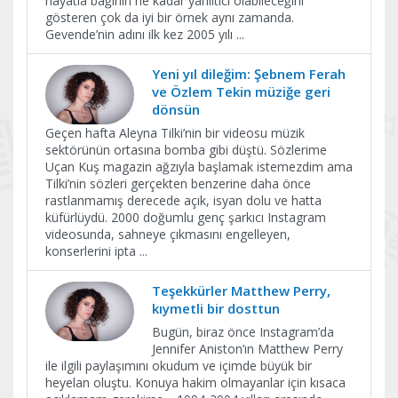
hayatla bağının ne kadar yanıltıcı olabileceğini
gösteren çok da iyi bir örnek aynı zamanda.
Gevende’nin adını ilk kez 2005 yılı
...
Yeni yıl dileğim: Şebnem Ferah
ve Özlem Tekin müziğe geri
dönsün
Geçen hafta Aleyna Tilki’nin bir videosu müzik
sektörünün ortasına bomba gibi düştü. Sözlerime
Uçan Kuş magazin ağzıyla başlamak istemezdim ama
Tilki’nin sözleri gerçekten benzerine daha önce
rastlanmamış derecede açık, isyan dolu ve hatta
küfürlüydü. 2000 doğumlu genç şarkıcı Instagram
videosunda, sahneye çıkmasını engelleyen,
konserlerini ipta
...
Teşekkürler Matthew Perry,
kıymetli bir dosttun
Bugün, biraz önce Instagram’da
Jennifer Aniston’ın Matthew Perry
ile ilgili paylaşımını okudum ve içimde büyük bir
heyelan oluştu. Konuya hakim olmayanlar için kısaca