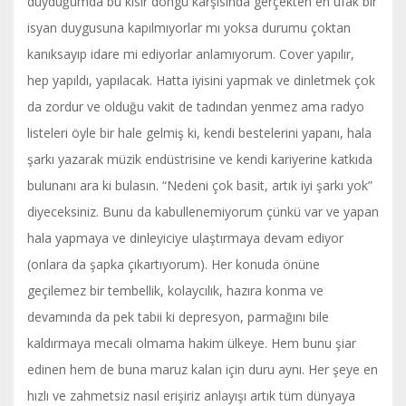
duyduğumda bu kısır döngü karşısında gerçekten en ufak bir
isyan duygusuna kapılmıyorlar mı yoksa durumu çoktan
kanıksayıp idare mi ediyorlar anlamıyorum. Cover yapılır,
hep yapıldı, yapılacak. Hatta iyisini yapmak ve dinletmek çok
da zordur ve olduğu vakit de tadından yenmez ama radyo
listeleri öyle bir hale gelmiş ki, kendi bestelerini yapanı, hala
şarkı yazarak müzik endüstrisine ve kendi kariyerine katkıda
bulunanı ara ki bulasın. “Nedeni çok basit, artık iyi şarkı yok”
diyeceksiniz. Bunu da kabullenemiyorum çünkü var ve yapan
hala yapmaya ve dinleyiciye ulaştırmaya devam ediyor
(onlara da şapka çıkartıyorum). Her konuda önüne
geçilemez bir tembellik, kolaycılık, hazıra konma ve
devamında da pek tabii ki depresyon, parmağını bile
kaldırmaya mecali olmama hakim ülkeye. Hem bunu şiar
edinen hem de buna maruz kalan için duru aynı. Her şeye en
hızlı ve zahmetsiz nasıl erişiriz anlayışı artık tüm dünyaya