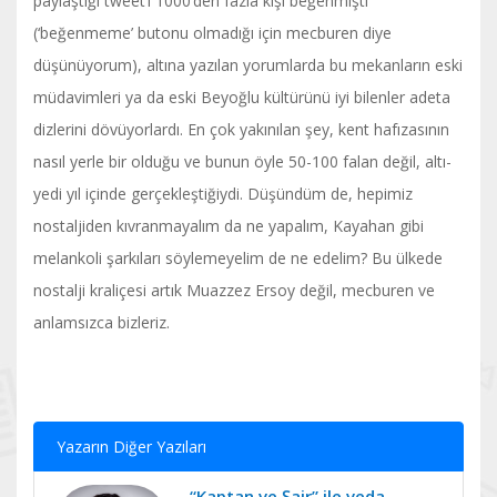
paylaştığı tweet’i 1000’den fazla kişi beğenmişti
(‘beğenmeme’ butonu olmadığı için mecburen diye
düşünüyorum), altına yazılan yorumlarda bu mekanların eski
müdavimleri ya da eski Beyoğlu kültürünü iyi bilenler adeta
dizlerini dövüyorlardı. En çok yakınılan şey, kent hafızasının
nasıl yerle bir olduğu ve bunun öyle 50-100 falan değil, altı-
yedi yıl içinde gerçekleştiğiydi. Düşündüm de, hepimiz
nostaljiden kıvranmayalım da ne yapalım, Kayahan gibi
melankoli şarkıları söylemeyelim de ne edelim? Bu ülkede
nostalji kraliçesi artık Muazzez Ersoy değil, mecburen ve
anlamsızca bizleriz.
Yazarın Diğer Yazıları
“Kaptan ve Şair” ile veda…