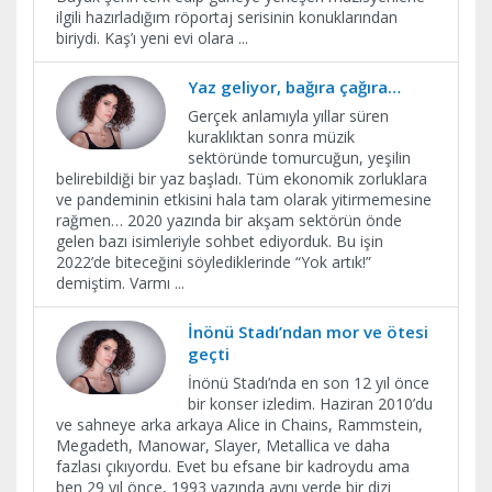
ilgili hazırladığım röportaj serisinin konuklarından
biriydi. Kaş’ı yeni evi olara
...
Yaz geliyor, bağıra çağıra…
Gerçek anlamıyla yıllar süren
kuraklıktan sonra müzik
sektöründe tomurcuğun, yeşilin
belirebildiği bir yaz başladı. Tüm ekonomik zorluklara
ve pandeminin etkisini hala tam olarak yitirmemesine
rağmen… 2020 yazında bir akşam sektörün önde
gelen bazı isimleriyle sohbet ediyorduk. Bu işin
2022’de biteceğini söylediklerinde “Yok artık!”
demiştim. Varmı
...
İnönü Stadı’ndan mor ve ötesi
geçti
İnönü Stadı’nda en son 12 yıl önce
bir konser izledim. Haziran 2010’du
ve sahneye arka arkaya Alice in Chains, Rammstein,
Megadeth, Manowar, Slayer, Metallica ve daha
fazlası çıkıyordu. Evet bu efsane bir kadroydu ama
ben 29 yıl önce, 1993 yazında aynı yerde bir dizi