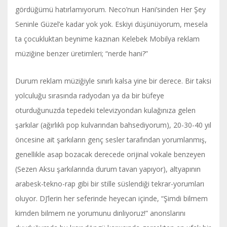
gördüğümü hatırlamıyorum. Neco’nun Hani’sinden Her Şey
Seninle Güzel’e kadar yok yok. Eskiyi düşünüyorum, mesela
ta çocukluktan beynime kazınan Kelebek Mobilya reklam
müziğine benzer üretimleri; “nerde hani?”
Durum reklam müziğiyle sınırlı kalsa yine bir derece. Bir taksi
yolculuğu sırasında radyodan ya da bir büfeye
oturduğunuzda tepedeki televizyondan kulağınıza gelen
şarkılar (ağırlıklı pop kulvarından bahsediyorum), 20-30-40 yıl
öncesine ait şarkıların genç sesler tarafından yorumlanmış,
genellikle asap bozacak derecede orijinal vokale benzeyen
(Sezen Aksu şarkılarında durum tavan yapıyor), altyapının
arabesk-tekno-rap gibi bir stille süslendiği tekrar-yorumları
oluyor. DJ’lerin her seferinde heyecan içinde, “Şimdi bilmem
kimden bilmem ne yorumunu dinliyoruz!” anonslarını