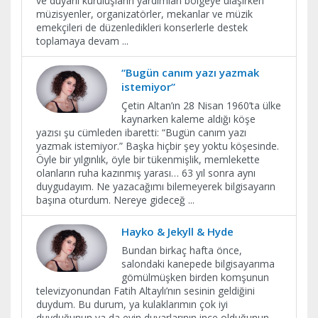
ve duyarlı kuruluşların yardımları bölgeye ulaşırken
müzisyenler, organizatörler, mekanlar ve müzik
emekçileri de düzenledikleri konserlerle destek
toplamaya devam
...
“Bugün canım yazı yazmak
istemiyor”
Çetin Altan’ın 28 Nisan 1960’ta ülke
kaynarken kaleme aldığı köşe
yazısı şu cümleden ibaretti: “Bugün canım yazı
yazmak istemiyor.” Başka hiçbir şey yoktu köşesinde.
Öyle bir yılgınlık, öyle bir tükenmişlik, memlekette
olanların ruha kazınmış yarası… 63 yıl sonra aynı
duygudayım. Ne yazacağımı bilemeyerek bilgisayarın
başına oturdum. Nereye gideceğ
...
Hayko & Jekyll & Hyde
Bundan birkaç hafta önce,
salondaki kanepede bilgisayarıma
gömülmüşken birden komşunun
televizyonundan Fatih Altaylı’nın sesinin geldiğini
duydum. Bu durum, ya kulaklarımın çok iyi
duyduğunun ya da evin duvarlarının ince olduğunun