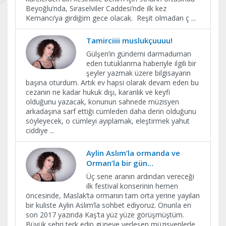
Beyoğlu’nda, Sıraselviler Caddesi’nde ilk kez
Kemancı’ya girdiğim gece olacak. Reşit olmadan ç
...
Tamirciiii muslukçuuuu!
Gülşen’in gündemi darmaduman
eden tutuklanma haberiyle ilgili bir
şeyler yazmak üzere bilgisayarın
başına oturdum. Artık ev hapsi olarak devam eden bu
cezanın ne kadar hukuk dışı, karanlık ve keyfi
olduğunu yazacak, konunun sahnede müzisyen
arkadaşına sarf ettiği cümleden daha derin olduğunu
söyleyecek, o cümleyi ayıplamak, eleştirmek yahut
ciddiye
...
Aylin Aslım’la ormanda ve
Orman’la bir gün…
Üç sene aranın ardından vereceği
ilk festival konserinin hemen
öncesinde, Maslak’ta ormanın tam orta yerine yayılan
bir kuliste Aylin Aslım’la sohbet ediyoruz. Onunla en
son 2017 yazında Kaş’ta yüz yüze görüşmüştüm.
Büyük şehri terk edip güneye yerleşen müzisyenlerle