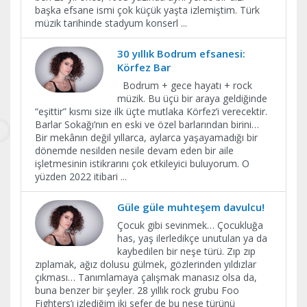
başka efsane ismi çok küçük yaşta izlemiştim. Türk
müzik tarihinde stadyum konserl
...
30 yıllık Bodrum efsanesi:
Körfez Bar
Bodrum + gece hayatı + rock
müzik. Bu üçü bir araya geldiğinde
“eşittir” kısmı size ilk üçte mutlaka Körfez’i verecektir.
Barlar Sokağı’nın en eski ve özel barlarından birini…
Bir mekânın değil yıllarca, aylarca yaşayamadığı bir
dönemde nesilden nesile devam eden bir aile
işletmesinin istikrarını çok etkileyici buluyorum. O
yüzden 2022 itibari
...
Güle güle muhteşem davulcu!
Çocuk gibi sevinmek… Çocukluğa
has, yaş ilerledikçe unutulan ya da
kaybedilen bir neşe türü. Zıp zıp
zıplamak, ağız dolusu gülmek, gözlerinden yıldızlar
çıkması… Tanımlamaya çalışmak manasız olsa da,
buna benzer bir şeyler. 28 yıllık rock grubu Foo
Fighters’ı izlediğim iki sefer de bu neşe türünü