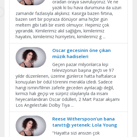
oradan oraya savruluyoruz. Ve ne
yazık ki bu hava durumuna da uzun
zamandır fazlasıyla alışkınız. Kasırga bazen fırtına,
bazen sert bir poyraza dönüyor ama hiçbir gün
meltem gibi tatlı bir esinti olmuyor. Hepimiz çok
yıprandık. Kimilerimiz akıl sağlığını, kimilerimiz
hayatını, kimilerimiz hürriyetini, kimilerimiz g
...
Oscar gecesinin öne çıkan
müzik hadiseleri
Geçen pazar milyonlarca kişi
televizyonun başına geçti ve 97
yıldır düzenlenen, üzerine günlerce hatta haftalarca
konuşulan bir ödül törenini merakla izledi. Sadece
hangi ismin/filmin zaferle geceden ayrılacağı değil,
kırmızı halı geçişi ve sürpriz olaylarıyla da insanı
heyecanlandıran Oscar ödülleri, 2 Mart Pazar akşamı
Los Angeles’taki Dolby Tiya
...
Reese Witherspoon’un bana
tanıttığı yetenek: Lola Young
“Hayatta sizi ansızın çok