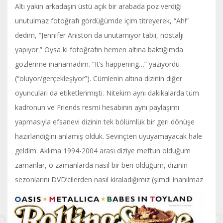
Altı yakın arkadaşın üstü açık bir arabada poz verdiği
unutulmaz fotoğrafı gördüğümde içim titreyerek, “Ah!”
dedim, “Jennifer Aniston da unutamıyor tabii, nostalji
yapıyor.” Oysa ki fotoğrafın hemen altına baktığımda
gözlerime inanamadım. “It’s happening…” yazıyordu
(“oluyor/gerçekleşiyor”). Cümlenin altına dizinin diğer
oyuncuları da etiketlenmişti. Nitekim aynı dakikalarda tüm
kadronun ve Friends resmi hesabının aynı paylaşımı
yapmasıyla efsanevi dizinin tek bölümlük bir geri dönüşe
hazırlandığını anlamış olduk. Sevinçten uyuyamayacak hale
geldim. Aklıma 1994-2004 arası diziye meftun olduğum
zamanlar, o zamanlarda nasıl bir ben olduğum, dizinin
sezonlarını
DVD’cilerden nasıl kiraladığımız (şimdi inanılmaz