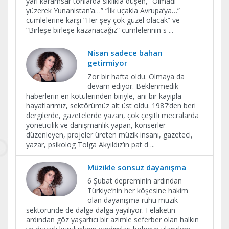
yarı karamsar tonlarda sıklıkla düşen, “Olmadı
yüzerek Yunanistan’a…” “İlk uçakla Avrupa’ya…”
cümlelerine karşı “Her şey çok güzel olacak” ve
“Birleşe birleşe kazanacağız” cümlelerinin s
...
Nisan sadece baharı
getirmiyor
Zor bir hafta oldu. Olmaya da
devam ediyor. Beklenmedik
haberlerin en kötülerinden biriyle, ani bir kayıpla
hayatlarımız, sektörümüz alt üst oldu. 1987’den beri
dergilerde, gazetelerde yazan, çok çeşitli mecralarda
yöneticilik ve danışmanlık yapan, konserler
düzenleyen, projeler üreten müzik insanı, gazeteci,
yazar, psikolog Tolga Akyıldız’ın pat d
...
Müzikle sonsuz dayanışma
6 Şubat depreminin ardından
Türkiye’nin her köşesine hakim
olan dayanışma ruhu müzik
sektöründe de dalga dalga yayılıyor. Felaketin
ardından göz yaşartıcı bir azimle seferber olan halkın