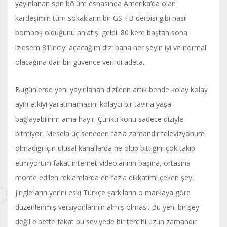
yayınlanan son bölüm esnasında Amerika’da olan
kardeşimin tüm sokakların bir GS-FB derbisi gibi nasıl
bomboş olduğunu anlatışı geldi. 80 kere baştan sona
izlesem 81’inciyi açacağım dizi bana her şeyin iyi ve normal
olacağına dair bir güvence verirdi adeta.
Bugünlerde yeni yayınlanan dizilerin artık bende kolay kolay
aynı etkiyi yaratmamasını kolaycı bir tavırla yaşa
bağlayabilirim ama hayır. Çünkü konu sadece diziyle
bitmiyor. Mesela üç seneden fazla zamandır televizyonum
olmadığı için ulusal kanallarda ne olup bittiğini çok takip
etmiyorum fakat internet videolarının başına, ortasına
monte edilen reklamlarda en fazla dikkatimi çeken şey,
jingle’ların yerini eski Türkçe şarkıların o markaya göre
düzenlenmiş versiyonlarının almış olması. Bu yeni bir şey
değil elbette fakat bu seviyede bir tercihi uzun zamandır