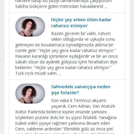
harflere basıp bu yazıyı tamamlamaya çalışıyorum.
Sabiha Gökçen’e giden metrodan havaalanınd
...
Hiçbir şey erken ölüm kadar
rahatsız etmiyor
Bazen gecenin bir vakti, ruhum
sıkkın olduğunda ve uykuyla sonu
gelmeyen bir kovalamaca oynadığımızda aklıma bir
cümle gelir: “Hiçbir şey gece kadar rahatsız etmiyor.”
Havanın karanlığı içiminkine eşdeğerdir ve bir an önce
sabah olsun da aydınlık gökyüzü içimi ferahlatsın diye
beklerim. “Hiçbir şey gece kadar rahatsız etmiyor.”
Türk rock müzik sahn
...
Sahnedeki sanatçıya neden
şişe fırlatılır?
Son vaka 6 Temmuz akşamı
yaşandı. Cem Adrian, Van Atatürk
Kültür Parkı’nda binlerce kişinin önünde şarkısını
söylerken yüzüne dolu bir su şişesi fırlatıldı. Yanağına
isabet eden şişeye rağmen şarkısına devam eden
Cem, saldırının ardından “Elimdeki gülü az önce pet