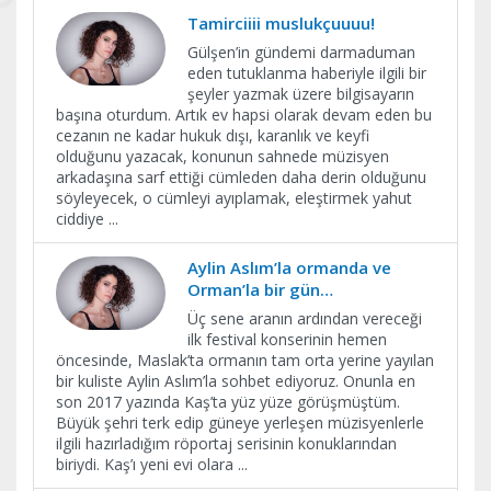
Tamirciiii muslukçuuuu!
Gülşen’in gündemi darmaduman
eden tutuklanma haberiyle ilgili bir
şeyler yazmak üzere bilgisayarın
başına oturdum. Artık ev hapsi olarak devam eden bu
cezanın ne kadar hukuk dışı, karanlık ve keyfi
olduğunu yazacak, konunun sahnede müzisyen
arkadaşına sarf ettiği cümleden daha derin olduğunu
söyleyecek, o cümleyi ayıplamak, eleştirmek yahut
ciddiye
...
Aylin Aslım’la ormanda ve
Orman’la bir gün…
Üç sene aranın ardından vereceği
ilk festival konserinin hemen
öncesinde, Maslak’ta ormanın tam orta yerine yayılan
bir kuliste Aylin Aslım’la sohbet ediyoruz. Onunla en
son 2017 yazında Kaş’ta yüz yüze görüşmüştüm.
Büyük şehri terk edip güneye yerleşen müzisyenlerle
ilgili hazırladığım röportaj serisinin konuklarından
biriydi. Kaş’ı yeni evi olara
...