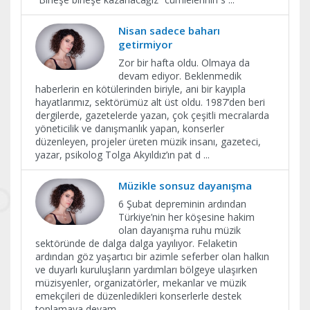
Nisan sadece baharı
getirmiyor
Zor bir hafta oldu. Olmaya da
devam ediyor. Beklenmedik
haberlerin en kötülerinden biriyle, ani bir kayıpla
hayatlarımız, sektörümüz alt üst oldu. 1987’den beri
dergilerde, gazetelerde yazan, çok çeşitli mecralarda
yöneticilik ve danışmanlık yapan, konserler
düzenleyen, projeler üreten müzik insanı, gazeteci,
yazar, psikolog Tolga Akyıldız’ın pat d
...
Müzikle sonsuz dayanışma
6 Şubat depreminin ardından
Türkiye’nin her köşesine hakim
olan dayanışma ruhu müzik
sektöründe de dalga dalga yayılıyor. Felaketin
ardından göz yaşartıcı bir azimle seferber olan halkın
ve duyarlı kuruluşların yardımları bölgeye ulaşırken
müzisyenler, organizatörler, mekanlar ve müzik
emekçileri de düzenledikleri konserlerle destek
toplamaya devam
...