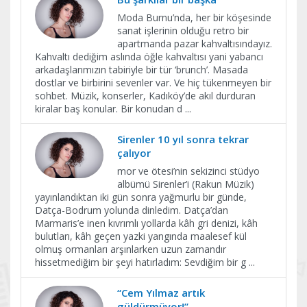
Moda Burnu’nda, her bir köşesinde
sanat işlerinin olduğu retro bir
apartmanda pazar kahvaltısındayız.
Kahvaltı dediğim aslında öğle kahvaltısı yani yabancı
arkadaşlarımızın tabiriyle bir tür ‘brunch’. Masada
dostlar ve birbirini sevenler var. Ve hiç tükenmeyen bir
sohbet. Müzik, konserler, Kadıköy’de akıl durduran
kiralar baş konular. Bir konudan d
...
Sirenler 10 yıl sonra tekrar
çalıyor
mor ve ötesi’nin sekizinci stüdyo
albümü Sirenler’i (Rakun Müzik)
yayınlandıktan iki gün sonra yağmurlu bir günde,
Datça-Bodrum yolunda dinledim. Datça’dan
Marmaris’e inen kıvrımlı yollarda kâh gri denizi, kâh
bulutları, kâh geçen yazki yangında maalesef kül
olmuş ormanları arşınlarken uzun zamandır
hissetmediğim bir şeyi hatırladım: Sevdiğim bir g
...
“Cem Yılmaz artık
güldürmüyor!”