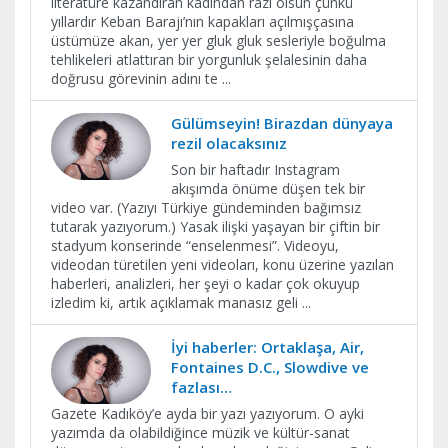
literatüre kazandıran kadından razı olsun çünkü
yıllardır Keban Barajı’nın kapakları açılmışçasına
üstümüze akan, yer yer gluk gluk sesleriyle boğulma
tehlikeleri atlattıran bir yorgunluk şelalesinin daha
doğrusu görevinin adını te
...
Gülümseyin! Birazdan dünyaya
rezil olacaksınız
Son bir haftadır Instagram
akışımda önüme düşen tek bir
video var. (Yazıyı Türkiye gündeminden bağımsız
tutarak yazıyorum.) Yasak ilişki yaşayan bir çiftin bir
stadyum konserinde “enselenmesi”. Videoyu,
videodan türetilen yeni videoları, konu üzerine yazılan
haberleri, analizleri, her şeyi o kadar çok okuyup
izledim ki, artık açıklamak manasız geli
...
İyi haberler: Ortaklaşa, Air,
Fontaines D.C., Slowdive ve
fazlası…
Gazete Kadıköy’e ayda bir yazı yazıyorum. O ayki
yazımda da olabildiğince müzik ve kültür-sanat