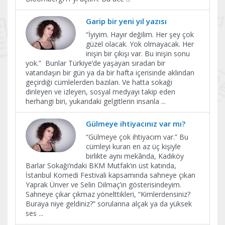
Garip bir yeni yıl yazısı
“İyiyim. Hayır değilim. Her şey çok
güzel olacak. Yok olmayacak. Her
inişin bir çıkışı var. Bu inişin sonu
yok.” Bunlar Türkiye’de yaşayan sıradan bir
vatandaşın bir gün ya da bir hafta içerisinde aklından
geçirdiği cümlelerden bazıları. Ve hatta sokağı
dinleyen ve izleyen, sosyal medyayı takip eden
herhangi biri, yukarıdaki gelgitlerin insanla
...
Gülmeye ihtiyacınız var mı?
“Gülmeye çok ihtiyacım var.” Bu
cümleyi kuran en az üç kişiyle
birlikte aynı mekânda, Kadıköy
Barlar Sokağı’ndaki BKM Mutfak’ın üst katında,
İstanbul Komedi Festivali kapsamında sahneye çıkan
Yaprak Ünver ve Selin Dilmaç’ın gösterisindeyim.
Sahneye çıkar çıkmaz yönelttikleri, “Kimlerdensiniz?
Buraya niye geldiniz?” sorularına alçak ya da yüksek
ses
...