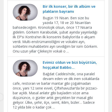
Bir ilk konser, bir ilk albüm ve
plakların bayramı
Bugün 19 Nisan. Ben size bu
yazıda 17, 18 ve 20 Nisan’dan
bahsedeceğim. Kronolojik olsun, önce 17 Nisan’a
gidelim. Görkem Karabudak, şubat ayında yayınladığı
ilk EP’si Kontra’nın ilk konserini Babylon’da o akşam
verdi. Multi-enstrümanistliğini ve vokalini ayrı,
sohbetini muhabbetini ayrı sevdiğim bir isim Görkem.
Onu uzun yıllar Çilekeş’in vokali o
...
Evimiz oldun ve bizi büyüttün,
hoşçakal Babbo…
Bağdat Caddesi’nde, ona paralel
devam eden ve dik inen sokaklarda
cafe, restoran ve barlar mantar gibi çoğalmadan
önce, yani 12 sene evvel, Çiftehavuzlar’da bir pizzacı-
bar açıldı. Masal anlatır gibi başladım söze ama
düşününce, o günler artık gerçekten bir masal gibi
geliyor. Ülke, şehir, ilçe, semt, iklim, bizler… Sadece
12 yılda bile o kadar çok
...