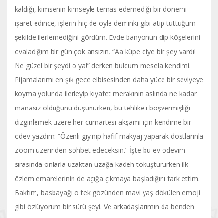
kaldığı, kimsenin kimseyle temas edemediği bir dönemi
işaret edince, işlerin hiç de öyle deminki gibi atıp tuttuğum
şekilde ilerlemediğini gördüm. Evde banyonun dip köşelerini
ovaladığım bir gün çok ansızın, “Aa küpe diye bir şey vardı!
Ne güzel bir şeydi o ya!” derken buldum mesela kendimi.
Pijamalarımı en şık gece elbisesinden daha yüce bir seviyeye
koyma yolunda ilerleyip kıyafet merakının aslında ne kadar
manasız olduğunu düşünürken, bu tehlikeli boşvermişliği
dizginlemek üzere her cumartesi akşamı için kendime bir
ödev yazdım: “Özenli giyinip hafif makyaj yaparak dostlarınla
Zoom üzerinden sohbet edeceksin.” İşte bu ev ödevim
sırasında onlarla uzaktan uzağa kadeh tokuştururken ilk
özlem emarelerinin de açığa çıkmaya başladığını fark ettim.
Baktım, basbayağı o tek gözünden mavi yaş dökülen emoji
gibi özlüyorum bir sürü şeyi. Ve arkadaşlarımın da benden