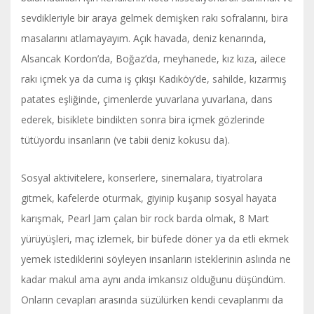
sevdikleriyle bir araya gelmek demişken rakı sofralarını, bira
masalarını atlamayayım. Açık havada, deniz kenarında,
Alsancak Kordon’da, Boğaz’da, meyhanede, kız kıza, ailece
rakı içmek ya da cuma iş çıkışı Kadıköy’de, sahilde, kızarmış
patates eşliğinde, çimenlerde yuvarlana yuvarlana, dans
ederek, bisiklete bindikten sonra bira içmek gözlerinde
tütüyordu insanların (ve tabii deniz kokusu da).
Sosyal aktivitelere, konserlere, sinemalara, tiyatrolara
gitmek, kafelerde oturmak, giyinip kuşanıp sosyal hayata
karışmak, Pearl Jam çalan bir rock barda olmak, 8 Mart
yürüyüşleri, maç izlemek, bir büfede döner ya da etli ekmek
yemek istediklerini söyleyen insanların isteklerinin aslında ne
kadar makul ama aynı anda imkansız olduğunu düşündüm.
Onların cevapları arasında süzülürken kendi cevaplarımı da