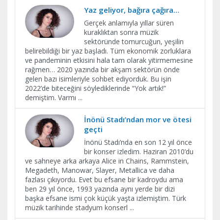
Yaz geliyor, bağıra çağıra…
Gerçek anlamıyla yıllar süren
kuraklıktan sonra müzik
sektöründe tomurcuğun, yeşilin
belirebildiği bir yaz başladı. Tüm ekonomik zorluklara
ve pandeminin etkisini hala tam olarak yitirmemesine
rağmen… 2020 yazında bir akşam sektörün önde
gelen bazı isimleriyle sohbet ediyorduk. Bu işin
2022’de biteceğini söylediklerinde “Yok artık!”
demiştim. Varmı
...
İnönü Stadı’ndan mor ve ötesi
geçti
İnönü Stadı’nda en son 12 yıl önce
bir konser izledim. Haziran 2010’du
ve sahneye arka arkaya Alice in Chains, Rammstein,
Megadeth, Manowar, Slayer, Metallica ve daha
fazlası çıkıyordu. Evet bu efsane bir kadroydu ama
ben 29 yıl önce, 1993 yazında aynı yerde bir dizi
başka efsane ismi çok küçük yaşta izlemiştim. Türk
müzik tarihinde stadyum konserl
...