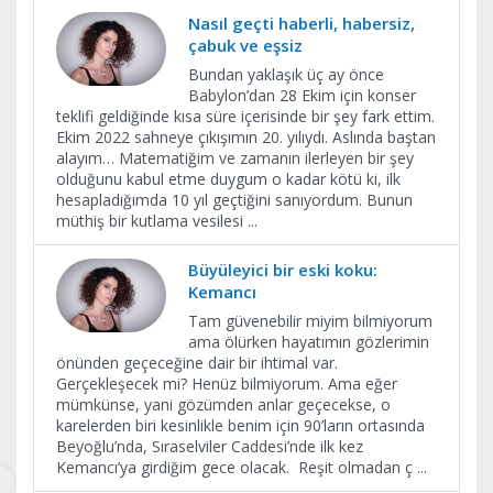
Nasıl geçti haberli, habersiz,
çabuk ve eşsiz
Bundan yaklaşık üç ay önce
Babylon’dan 28 Ekim için konser
teklifi geldiğinde kısa süre içerisinde bir şey fark ettim.
Ekim 2022 sahneye çıkışımın 20. yılıydı. Aslında baştan
alayım… Matematiğim ve zamanın ilerleyen bir şey
olduğunu kabul etme duygum o kadar kötü ki, ilk
hesapladığımda 10 yıl geçtiğini sanıyordum. Bunun
müthiş bir kutlama vesilesi
...
Büyüleyici bir eski koku:
Kemancı
Tam güvenebilir miyim bilmiyorum
ama ölürken hayatımın gözlerimin
önünden geçeceğine dair bir ihtimal var.
Gerçekleşecek mi? Henüz bilmiyorum. Ama eğer
mümkünse, yani gözümden anlar geçecekse, o
karelerden biri kesinlikle benim için 90’ların ortasında
Beyoğlu’nda, Sıraselviler Caddesi’nde ilk kez
Kemancı’ya girdiğim gece olacak. Reşit olmadan ç
...