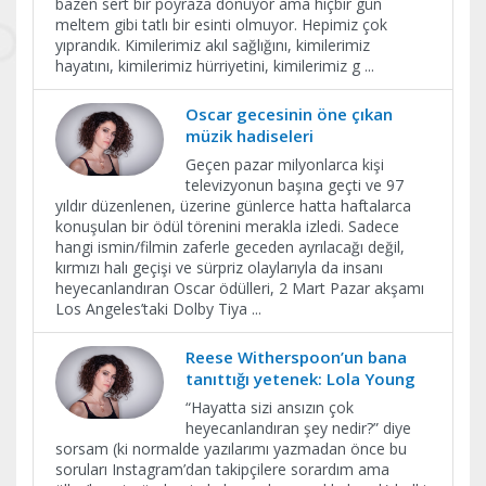
bazen sert bir poyraza dönüyor ama hiçbir gün
meltem gibi tatlı bir esinti olmuyor. Hepimiz çok
yıprandık. Kimilerimiz akıl sağlığını, kimilerimiz
hayatını, kimilerimiz hürriyetini, kimilerimiz g
...
Oscar gecesinin öne çıkan
müzik hadiseleri
Geçen pazar milyonlarca kişi
televizyonun başına geçti ve 97
yıldır düzenlenen, üzerine günlerce hatta haftalarca
konuşulan bir ödül törenini merakla izledi. Sadece
hangi ismin/filmin zaferle geceden ayrılacağı değil,
kırmızı halı geçişi ve sürpriz olaylarıyla da insanı
heyecanlandıran Oscar ödülleri, 2 Mart Pazar akşamı
Los Angeles’taki Dolby Tiya
...
Reese Witherspoon’un bana
tanıttığı yetenek: Lola Young
“Hayatta sizi ansızın çok
heyecanlandıran şey nedir?” diye
sorsam (ki normalde yazılarımı yazmadan önce bu
soruları Instagram’dan takipçilere sorardım ama