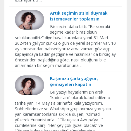
Artık seçimin s’sini duymak
istemeyenler toplansın!
Bir seçim daha bitti. “Bir sonraki
seçime kadar biraz olsun
soluklanabiliriz” diye hayal kuranlara yanıt 31 Mart
2024’ten geliyor çünkü o gün de yerel seçimler var. 10
ay sonrasından bahsediyoruz ama zaman göz açıp
kapayıncaya kadar geçtiğine ve hazırlıklar da birkaç ay
öncesinden başladığına göre, nasıl olduğunu bile
anlamadan bir seçim maratonuna
...
Başımıza şarkı yağıyor,
şemsiyeleri kapatın
Bu yazıyı hayatlarımızın artık
“kader anı” olarak kabul edilen o
tarihe yani 14 Mayıs’a bir hafta kala yazıyorum.
Sohbetlerimize ve WhatsApp gruplarımıza yarı şaka-
yarı karamsar tonlarda sıklıkla düşen, “Olmadı
yüzerek Yunanistan’a…” “İlk uçakla Avrupa’ya…”
cümlelerine karşı “Her şey çok güzel olacak” ve
“Birleşe birleşe kazanacağız” cümlelerinin s
...