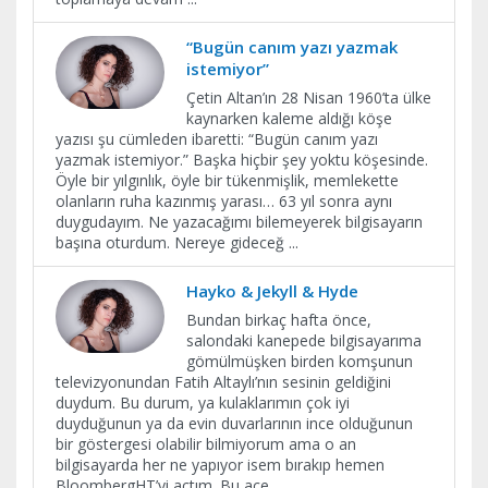
“Bugün canım yazı yazmak
istemiyor”
Çetin Altan’ın 28 Nisan 1960’ta ülke
kaynarken kaleme aldığı köşe
yazısı şu cümleden ibaretti: “Bugün canım yazı
yazmak istemiyor.” Başka hiçbir şey yoktu köşesinde.
Öyle bir yılgınlık, öyle bir tükenmişlik, memlekette
olanların ruha kazınmış yarası… 63 yıl sonra aynı
duygudayım. Ne yazacağımı bilemeyerek bilgisayarın
başına oturdum. Nereye gideceğ
...
Hayko & Jekyll & Hyde
Bundan birkaç hafta önce,
salondaki kanepede bilgisayarıma
gömülmüşken birden komşunun
televizyonundan Fatih Altaylı’nın sesinin geldiğini
duydum. Bu durum, ya kulaklarımın çok iyi
duyduğunun ya da evin duvarlarının ince olduğunun
bir göstergesi olabilir bilmiyorum ama o an
bilgisayarda her ne yapıyor isem bırakıp hemen
BloombergHT’yi açtım. Bu ace
...