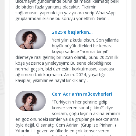
ülke/hayat gündeminde buna da mecal kalmadı) belki
de birden fazla yanıtınız olacaktır. Fikrimin
sağlamasını yapmak için yazıya ara verip WhatsApp
gruplarımdan ikisine bu soruyu yönelttim. Gelin
...
2025’e başlarken…
Yeni yılınız kutlu olsun. Son yıllarda
büyük büyük dilekleri bir kenara
koyup sadece “normal bir yıl”
dilemeye razı gelmiş bir insan olarak, bunu 2025’in ilk
köşe yazısında yineleyeyim: Bu sene olabildiğince
normal geçsin, bizi üzmesin, korkutmasın, kısacası
ağzımızın tadı kaçmasın. Amin. 2024, yaşattığı
kayıplar, yıkımlar ve hayal kırıklıklarıy
...
Cem Adrian’ın mücevherleri
“Türkiye’nin her şehrine gidip
konser veren sanatçı kim?” diye
sorsam, çoğu kişinin aklına eminim
en göz önündeki isimler ya da gruplar gelecektir ama
öyle değil. O sanatçı Cem Adrian. (Grup ise Pinhani.)
Yıllardır il il gezen ve ülkede en çok konser veren