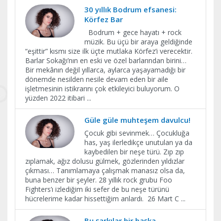
30 yıllık Bodrum efsanesi:
Körfez Bar
Bodrum + gece hayatı + rock
müzik. Bu üçü bir araya geldiğinde
“eşittir” kısmı size ilk üçte mutlaka Körfez’i verecektir.
Barlar Sokağı’nın en eski ve özel barlarından birini…
Bir mekânın değil yıllarca, aylarca yaşayamadığı bir
dönemde nesilden nesile devam eden bir aile
işletmesinin istikrarını çok etkileyici buluyorum. O
yüzden 2022 itibari
...
Güle güle muhteşem davulcu!
Çocuk gibi sevinmek… Çocukluğa
has, yaş ilerledikçe unutulan ya da
kaybedilen bir neşe türü. Zıp zıp
zıplamak, ağız dolusu gülmek, gözlerinden yıldızlar
çıkması… Tanımlamaya çalışmak manasız olsa da,
buna benzer bir şeyler. 28 yıllık rock grubu Foo
Fighters’ı izlediğim iki sefer de bu neşe türünü
hücrelerime kadar hissettiğim anlardı. 26 Mart C
...
Bu şarkılar bir başka