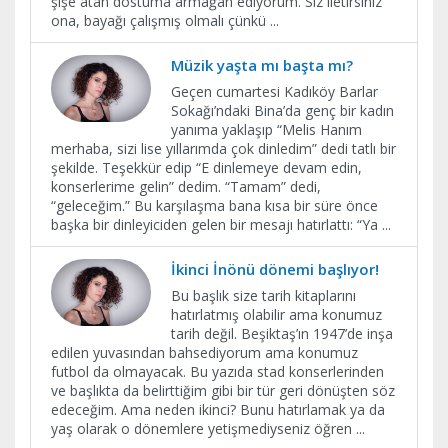
şişe atan dostuma armağan ediyorum. Siz iletirsiniz
ona, bayağı çalışmış olmalı çünkü
...
Müzik yaşta mı başta mı?
Geçen cumartesi Kadıköy Barlar
Sokağı’ndaki Bina’da genç bir kadın
yanıma yaklaşıp “Melis Hanım
merhaba, sizi lise yıllarımda çok dinledim” dedi tatlı bir
şekilde. Teşekkür edip “E dinlemeye devam edin,
konserlerime gelin” dedim. “Tamam” dedi,
“geleceğim.” Bu karşılaşma bana kısa bir süre önce
başka bir dinleyiciden gelen bir mesajı hatırlattı: “Ya
...
İkinci İnönü dönemi başlıyor!
Bu başlık size tarih kitaplarını
hatırlatmış olabilir ama konumuz
tarih değil. Beşiktaş’ın 1947’de inşa
edilen yuvasından bahsediyorum ama konumuz
futbol da olmayacak. Bu yazıda stad konserlerinden
ve başlıkta da belirttiğim gibi bir tür geri dönüşten söz
edeceğim. Ama neden ikinci? Bunu hatırlamak ya da
yaş olarak o dönemlere yetişmediyseniz öğren
...