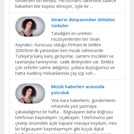
isimlerden biri kendisi. Performans takvimine sadece
bakarken bile başınız dönüyor, öyle bir
...
Sinan’ın dünyasından dökülen
türküler
Tanıdığım en üretken
müzisyenlerden biri Sinan
Kaynakcı. Kurucusu olduğu Pinhani ile birlikte
2000’lerin ilk yarısından beri müzik sahnesinde.
Türkiye’yi karış karış geziyorlar, samimi müzikleri ve
tavırlarıyla tanınıyorlar, sadık dinleyicileri var. Birlikte
çok seferler sahne aldığımız, yollara düştüğümüz ve
hatta Kadıköy mekanlarında çay içip soh
...
Müzik haberleri arasında
yolculuk
Yine kara haberlerin, gündemlerin
ortasında yazı yazmaya
çabaladığımız bir hafta… Bilgisayarın daha doğrusu
telefonun başındayım. Uçaktayım. Telefonumu yan
çevirip önümdeki açılır kapanır masaya koydum, mini
bir bilgisayarın başındaymışım gibi küçük dijital