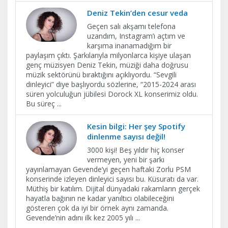
Deniz Tekin’den cesur veda
Geçen salı akşamı telefona
uzandım, Instagram’ı açtım ve
karşıma inanamadığım bir
paylaşım çıktı. Şarkılarıyla milyonlarca kişiye ulaşan
genç müzisyen Deniz Tekin, müziği daha doğrusu
müzik sektörünü bıraktığını açıklıyordu. “Sevgili
dinleyici” diye başlıyordu sözlerine, “2015-2024 arası
süren yolculuğun jübilesi Dorock XL konserimiz oldu.
Bu süreç
...
Kesin bilgi: Her şey Spotify
dinlenme sayısı değil!
3000 kişi! Beş yıldır hiç konser
vermeyen, yeni bir şarkı
yayınlamayan Gevende’yi geçen haftaki Zorlu PSM
konserinde izleyen dinleyici sayısı bu. Küsuratı da var.
Müthiş bir katılım. Dijital dünyadaki rakamların gerçek
hayatla bağının ne kadar yanıltıcı olabileceğini
gösteren çok da iyi bir örnek aynı zamanda.
Gevende’nin adını ilk kez 2005 yılı
...