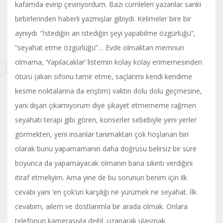
kafamda evirip çeviriyordum. Bazı cümleleri yazanlar sanki
birbirlerinden haberli yazmışlar gibiydi. Kelimeler bire bir
aynıydı. “İstediğin an istediğin şeyi yapabilme özgürlüğü”,
“seyahat etme özgürlüğü”… Evde olmaktan memnun
olmama, ‘Yapılacaklar’ listemin kolay kolay erimemesinden
ötürü (akan sifonu tamir etme, saçlarımı kendi kendime
kesme noktalarına da eriştim) vaktin dolu dolu geçmesine,
yani dışarı çıkamıyorum diye şikayet etmememe rağmen
seyahati terapi gibi gören, konserler sebebiyle yeni yerler
görmekten, yeni insanlar tanımaktan çok hoşlanan biri
olarak bunu yapamamanın daha doğrusu belirsiz bir süre
boyunca da yapamayacak olmanın bana sıkıntı verdiğini
itiraf etmeliyim. Ama yine de bu sorunun benim için ilk
cevabı yani ‘en çok’un karşılığı ne yürümek ne seyahat. İlk
cevabım, ailem ve dostlarımla bir arada olmak. Onlara
telefonun kamerasıyla değil, uzanarak ulaşmak.