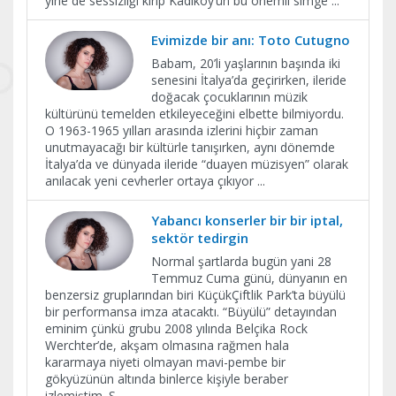
yine de sessizliği kırıp Kadıköy’ün bu önemli simge
...
Evimizde bir anı: Toto Cutugno
Babam, 20’li yaşlarının başında iki
senesini İtalya’da geçirirken, ileride
doğacak çocuklarının müzik
kültürünü temelden etkileyeceğini elbette bilmiyordu.
O 1963-1965 yılları arasında izlerini hiçbir zaman
unutmayacağı bir kültürle tanışırken, aynı dönemde
İtalya’da ve dünyada ileride “duayen müzisyen” olarak
anılacak yeni cevherler ortaya çıkıyor
...
Yabancı konserler bir bir iptal,
sektör tedirgin
Normal şartlarda bugün yani 28
Temmuz Cuma günü, dünyanın en
benzersiz gruplarından biri KüçükÇiftlik Park’ta büyülü
bir performansa imza atacaktı. “Büyülü” detayından
eminim çünkü grubu 2008 yılında Belçika Rock
Werchter’de, akşam olmasına rağmen hala
kararmaya niyeti olmayan mavi-pembe bir
gökyüzünün altında binlerce kişiyle beraber
izlemiştim. S
...