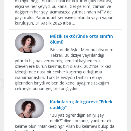
müziğin değil, onunla ilintili bir kültürün çıkış noktası,
elçisi ve her şeyiydi bu kanal. Gel gelelim, zaman ve
değişimin her şeyi acımasızca yutmasından MTV de
payını aldı. Paramount şemsiyesi altında yayın yapan
kuruluşun, 31 Aralık 2025 itiba
...
Müzik sektöründe orta sınıfın
ölümü
Bir süredir Aşk-ı Memnu izliyorum.
Tekrar. Bu diziye yayınlandığı
yıllarda hiç pas vermemiş, kendini kaybederek
izleyenlere burun kıvırmış biri olarak, 2021’de ilk kez
izlediğimde nasıl bir cevher kaçırmış olduğuma
inanamamıştım. Türk televizyon tarihinin en iyi
işlerinden biriydi ve ben de kendi ayağıma taktığım
çelmeyle bunun geç bir tanığıydım.
...
Kadınların çileli görevi: “Erkek
dadılığı”
“Bu yaz öğrendiğin en iyi şey
nedir?” diye sorsanız, yanıtım tek
kelime olur: “Mankeeping.” Allah bu kelimeyi bulup da