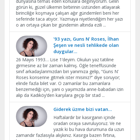
dünyasına temas eden konulara değiniyorum. Gelin
görün ki, güzel ülkemin birbirinin üstünden atlayarak
birinciliğe koşmaya çalışan ağır gündemleri beni her
seferinde taca atıyor. Yazmaya niyetlendiğim her yazı
o an ortaya çıkan bir gündemin altında ezili
...
’93 yazı, Guns N’ Roses, İlhan
Şeşen ve nesli tehlikede olan
duygular…
26 Mayıs 1993… Lise 1’deyim. Okulun yaz tatiline
girmesine az bir zaman kalmış. Öğle teneffüsünde
sınıf arkadaşlarımızdan biri yanımıza gelip, “Guns N’
Roses konserine gitmek ister misiniz?” diye soruyor;
elinde fazla bilet var. O zamanlar bu zamanlara
benzemediği için, yani o yaşımızda anne-babadan izin
alıp da Kadıköy’den karşılara geçip bir stad
...
Giderek üzme bizi vatan…
Haftalardır bir kasırganın içinde
oradan oraya savruluyoruz. Ve ne
yazık ki bu hava durumuna da uzun
zamandır fazlasıyla alışkınız. Kasırga bazen fırtına,