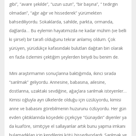
gibi”, “avare şekilde”, “uzun uzun”, “bir başına”, “ tedirgin
olmadan”, “ağır ağır ve hissederek” yürümekten
bahsediliyordu. Sokaklarda, sahilde, parkta, ormanda,
dağlarda… Bu eylemin hayatımızda ne kadar mühim (ve belli
ki şiirsel) bir tarafı olduğunu tekrar anlamış oldum. Çok
yürüyen, yürüdükçe kafasındaki bulutları dağıtan biri olarak
en fazla özlemini çektiğim şeylerden biriydi bu benim de.
Mini araştırmamın sonuçlarına baktığımda, ikinci sırada
“sarılmak” geliyordu. Annesine, babasına, ailesine,
dostlarına, uzaktaki sevdiğine, ağaçlara sarılmak isteyenler…
Kimisi oğluyla ayrı ülkelerde olduğu için üzülüyordu, kimisi
anne ve babasını görebilmenin huzurunu özlüyordu. Her gün
evden çıktıklarında köşedeki çiçekçiye “Günaydın” diyenler ya
da kuaföre, simitçiye el sallayanlar artık bunu yapma imkanı
bulamadıkları için kendilerini kötü hissediyorlardı. Sarılmak ve