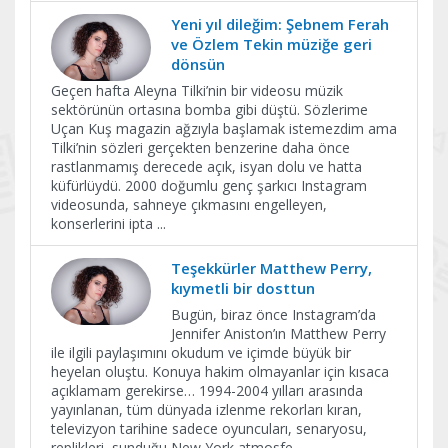
Yeni yıl dileğim: Şebnem Ferah
ve Özlem Tekin müziğe geri
dönsün
Geçen hafta Aleyna Tilki’nin bir videosu müzik
sektörünün ortasına bomba gibi düştü. Sözlerime
Uçan Kuş magazin ağzıyla başlamak istemezdim ama
Tilki’nin sözleri gerçekten benzerine daha önce
rastlanmamış derecede açık, isyan dolu ve hatta
küfürlüydü. 2000 doğumlu genç şarkıcı Instagram
videosunda, sahneye çıkmasını engelleyen,
konserlerini ipta
...
Teşekkürler Matthew Perry,
kıymetli bir dosttun
Bugün, biraz önce Instagram’da
Jennifer Aniston’ın Matthew Perry
ile ilgili paylaşımını okudum ve içimde büyük bir
heyelan oluştu. Konuya hakim olmayanlar için kısaca
açıklamam gerekirse… 1994-2004 yılları arasında
yayınlanan, tüm dünyada izlenme rekorları kıran,
televizyon tarihine sadece oyuncuları, senaryosu,
replikleri, sunduğu New York atmosfe
...