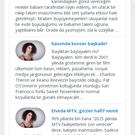
karnındayken gönül vereceğim
renkler babam tarafından tayin edilmiş, en ufacık bir
rakip takım iması/önerisi bile sert şutlarla etkisiz hale
getirilmişti. Kitabım Büyüyemeyenler’i okuyanlar nasıl
bir evde büyüdüğümü ve babamın takım uğruna
yaptıklarını bilir. Orada da yazmıştım; ola ki uzaylılar
...
Kasımda konser başkadır!
Başlıktan başlayalım mı?
Başlayalım. Kim derdi ki 2001
yılında gösterime giren bir film
ülkemizin tüm basın, reklam, pazarlama, sosyal
medya jargonunun geleceğini etkileyecek… Charlize
Theron ve Keanu Reeves’in başrolde olduğu, Pat
O’Conner’ın yönetmen koltuğunda oturduğu San
Francisco fonlu Sweet November’ın normal
koşullarda bir günahı olmayacakt
...
Elveda MTV, gözler hafif nemli
90’lı yıllarda biri bana “2025 yılında
MTV faaliyetlerine son verecek”
dese, katiyen inanmazdım. Sadece