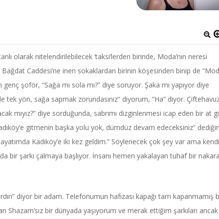
nlı olarak nitelendirilebilecek ‘taksi’lerden birinde, Moda’nın neresi
 Bağdat Caddesi’ne inen sokaklardan birinin köşesinden binip de “Mod
n genç şoför, “Sağa mı sola mı?” diye soruyor. Şaka mı yapıyor diye
de tek yön, sağa sapmak zorundasınız” diyorum, “Ha” diyor. Çiftehavuz
cak mıyız?” diye sorduğunda, sabrımı dizginlenmesi icap eden bir at gi
“Kadıköy’e gitmenin başka yolu yok, dümdüz devam edeceksiniz” dediğ
m, hayatımda Kadıköy’e iki kez geldim.” Söylenecek çok şey var ama kend
 bir şarkı çalmaya başlıyor. İnsanı hemen yakalayan tuhaf bir nakar
dın” diyor bir adam. Telefonumun hafızası kapağı tam kapanmamış b
dan Shazam’sız bir dünyada yaşıyorum ve merak ettiğim şarkıları ancak