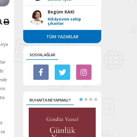
Begüm KAKI
Hikâyesine sahip
çıkanlar
TÜM YAZARLAR
a’ya
SOSYAL AĞLAR
lar
bi
imde
imi
ata
BU HAFTA NE YAPMALI ?
ir
 ve