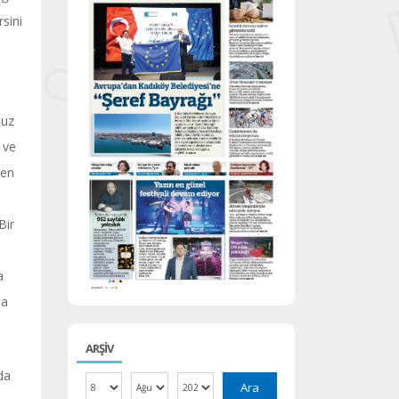
sini
suz
 ve
ren
Bir
a
la
ARŞİV
 da
Ara