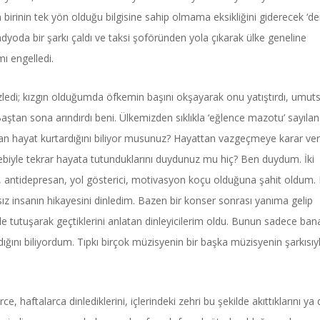
irinin tek yön olduğu bilgisine sahip olmama eksikliğini giderecek ‘der
dyoda bir şarkı çaldı ve taksi şoföründen yola çıkarak ülke geneline
mı engelledi.
edi; kızgın olduğumda öfkemin başını okşayarak onu yatıştırdı, umut
aştan sona arındırdı beni. Ülkemizden sıklıkla ‘eğlence mazotu’ sayılan
man hayat kurtardığını biliyor musunuz? Hayattan vazgeçmeye karar ve
ebebiyle tekrar hayata tutunduklarını duydunuz mu hiç? Ben duydum. İki
st, antidepresan, yol gösterici, motivasyon koçu olduğuna şahit oldum. 
sız insanın hikayesini dinledim. Bazen bir konser sonrası yanıma gelip
ele tutuşarak geçtiklerini anlatan dinleyicilerim oldu. Bunun sadece ban
ığını biliyordum. Tıpkı birçok müzisyenin bir başka müzisyenin şarkısıy
rce, haftalarca dinlediklerini, içlerindeki zehri bu şekilde akıttıklarını ya