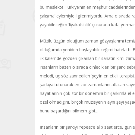
bu meslekte Türkiye’nin en meşhur caddelerinden b
çalışma’ eylemiyle ilgilenmiyordu. Ama o sırada ra
yayabileceğim ‘liyakatsizlik’ çukuruna kafa yorma
Müzik, üzgün olduğum zaman gözyaşlarımı temizl
olduğumda yeniden başlayabileceğimi hatırlattı. B
ilk kalemde gözden çıkarılan bir sanatın kimi za
insanların bazen o sırada dinledikleri bir şarkı s
melodi, üç söz zannedilen ‘şey’in en etkili terapi
şarkıya tutunarak en zor zamanlarını atlatan sayı
hayatlarının çok zor bir dönemini bir şarkımla el 
özel olmadığını, birçok müzisyenin aynı şeyi yaşad
bunu başardığını bilmem gibi…
İnsanların bir şarkıyı ‘repeat’e alıp saatlerce, günle