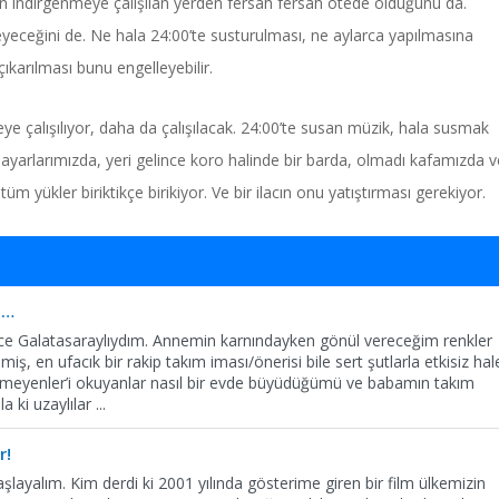
inin indirgenmeye çalışılan yerden fersah fersah ötede olduğunu da.
meyeceğini de. Ne hala 24:00’te susturulması, ne aylarca yapılmasına
karılması bunu engelleyebilir.
ye çalışılıyor, daha da çalışılacak. 24:00’te susan müzik, hala susmak
sayarlarımızda, yeri gelince koro halinde bir barda, olmadı kafamızda v
ükler biriktikçe birikiyor. Ve bir ilacın onu yatıştırması gerekiyor.
a…
e Galatasaraylıydım. Annemin karnındayken gönül vereceğim renkler
iş, en ufacık bir rakip takım iması/önerisi bile sert şutlarla etkisiz hal
yemeyenler’i okuyanlar nasıl bir evde büyüdüğümü ve babamın takım
la ki uzaylılar
...
r!
şlayalım. Kim derdi ki 2001 yılında gösterime giren bir film ülkemizin