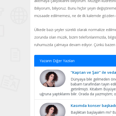
akıtmaya çalıştıklarını biliyorum. Müziğin kudret
Biliyorum, biliyoruz. Bunu hiçbir şeyin değiştire
müsaade edilmemesi, ne de ilk kalemde gözden çı
Ülkede bazı şeyler sürekli olarak normalize edilme
zorunda olan müzik, bizim telefonlarımızda, bilgi
ruhumuzda çalmaya devam ediyor. Çünkü bazen tüm y
Yazarın Diğer Yazıları
“Kaptan ve Şair” ile ved
Dünyaya bile gelmeden önc
babam tarafından tayin edilm
getirilmişti. Kitabım Büyü
uğruna yaptıklarını bilir. Orada da yazmıştım; o
Kasımda konser başkadı
Başlıktan başlayalım mı? Ba