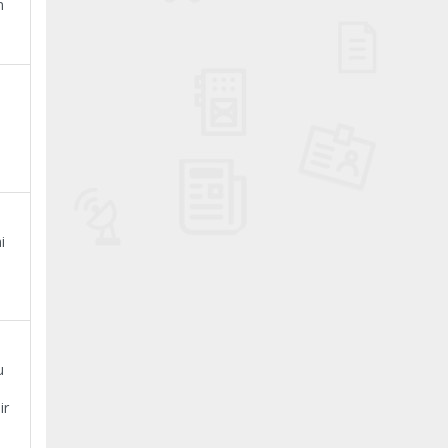
n
i
u
ir