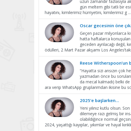
uzun zamandır fazlasıyla al
gün meltem gibi tatlı bir es
hayatını, kimilerimiz hürriyetini, kimilerimiz g
...
Oscar gecesinin öne çık
Geçen pazar milyonlarca kiş
hatta haftalarca konuşulan 
geceden ayrılacağı değil, kı
ödülleri, 2 Mart Pazar akşamı Los Angeles’ta
Reese Witherspoon’un b
“Hayatta sizi ansızın çok h
yazmadan önce bu soruları
da mecal kalmadı) belki de 
ara verip WhatsApp gruplarımdan ikisine bu s
2025’e başlarken…
Yeni yılınız kutlu olsun. So
dilemeye razı gelmiş bir in
olabildiğince normal geçsin
2024, yaşattığı kayıplar, yıkımlar ve hayal kırıkl