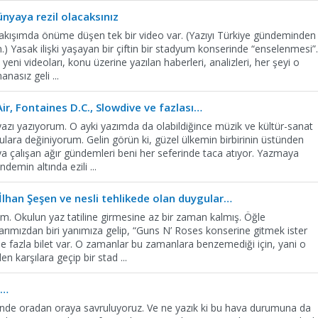
nyaya rezil olacaksınız
 akışımda önüme düşen tek bir video var. (Yazıyı Türkiye gündeminden
) Yasak ilişki yaşayan bir çiftin bir stadyum konserinde “enselenmesi”.
yeni videoları, konu üzerine yazılan haberleri, analizleri, her şeyi o
manasız geli
...
Air, Fontaines D.C., Slowdive ve fazlası…
yazı yazıyorum. O ayki yazımda da olabildiğince müzik ve kültür-sanat
ara değiniyorum. Gelin görün ki, güzel ülkemin birbirinin üstünden
ya çalışan ağır gündemleri beni her seferinde taca atıyor. Yazmaya
ündemin altında ezili
...
 İlhan Şeşen ve nesli tehlikede olan duygular…
m. Okulun yaz tatiline girmesine az bir zaman kalmış. Öğle
arımızdan biri yanımıza gelip, “Guns N’ Roses konserine gitmek ister
nde fazla bilet var. O zamanlar bu zamanlara benzemediği için, yani o
en karşılara geçip bir stad
...
n…
içinde oradan oraya savruluyoruz. Ve ne yazık ki bu hava durumuna da