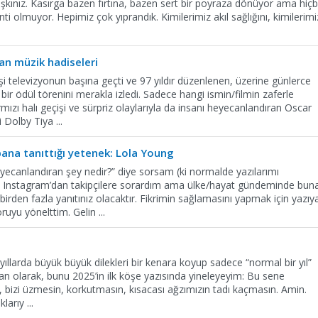
ışkınız. Kasırga bazen fırtına, bazen sert bir poyraza dönüyor ama hiçb
inti olmuyor. Hepimiz çok yıprandık. Kimilerimiz akıl sağlığını, kimilerimi
an müzik hadiseleri
i televizyonun başına geçti ve 97 yıldır düzenlenen, üzerine günlerce
bir ödül törenini merakla izledi. Sadece hangi ismin/filmin zaferle
rmızı halı geçişi ve sürpriz olaylarıyla da insanı heyecanlandıran Oscar
ki Dolby Tiya
...
ana tanıttığı yetenek: Lola Young
eyecanlandıran şey nedir?” diye sorsam (ki normalde yazılarımı
 Instagram’dan takipçilere sorardım ama ülke/hayat gündeminde bun
birden fazla yanıtınız olacaktır. Fikrimin sağlamasını yapmak için yazıy
oruyu yönelttim. Gelin
...
n yıllarda büyük büyük dilekleri bir kenara koyup sadece “normal bir yıl”
san olarak, bunu 2025’in ilk köşe yazısında yineleyeyim: Bu sene
, bizi üzmesin, korkutmasın, kısacası ağzımızın tadı kaçmasın. Amin.
ıklarıy
...