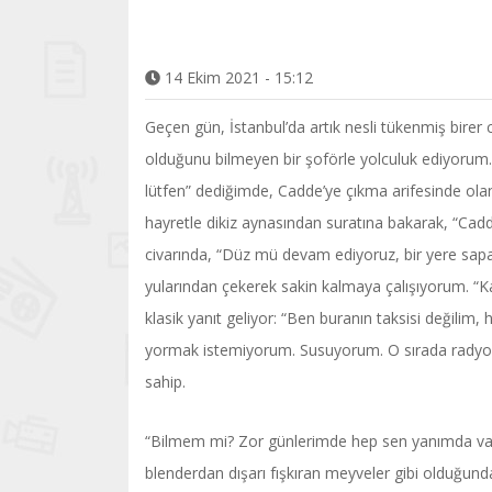
14 Ekim 2021 - 15:12
Geçen gün, İstanbul’da artık nesli tükenmiş birer ca
olduğunu bilmeyen bir şoförle yolculuk ediyorum.
lütfen” dediğimde, Cadde’ye çıkma arifesinde ola
hayretle dikiz aynasından suratına bakarak, “Cad
civarında, “Düz mü devam ediyoruz, bir yere sapa
yularından çekerek sakin kalmaya çalışıyorum. 
klasik yanıt geliyor: “Ben buranın taksisi değili
yormak istemiyorum. Susuyorum. O sırada radyoda
sahip.
“Bilmem mi? Zor günlerimde hep sen yanımda var
blenderdan dışarı fışkıran meyveler gibi olduğun