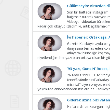
Gülümseyin! Birazdan dü
Son bir haftadır Instagram
bağımsız tutarak yazıyorum.
Videoyu, videodan türetilen 
kadar çok okuyup izledim ki, artık açıklamak 
İyi haberler: Ortaklaşa, 
Gazete Kadıköy’e ayda bir 
dünyasına temas eden konul
atlayarak birinciliğe koşma
niyetlendiğim her yazı o an ortaya çıkan bir g
’93 yazı, Guns N’ Roses,
26 Mayıs 1993… Lise 1’deyi
teneffüsünde sınıf arkadaşl
misiniz?” diye soruyor; eli
yaşımızda anne-babadan izin alıp da Kadıköy’d
Giderek üzme bizi vata
Haftalardır bir kasırganın 