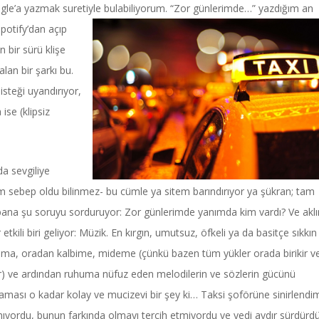
ogle’a yazmak suretiyle bulabiliyorum. “Zor
günlerimde…” yazdığım an
Spotify’dan açıp
bir sürü klişe
lan bir şarkı bu.
 isteği uyandırıyor,
ise (klipsiz
a sevgiliye
Haftanın Sinevizyonu
Haftanın Pusulası
kim sebep oldu bilinmez- bu cümle ya sitem barındırıyor ya şükran; tam
bana şu soruyu sorduruyor: Zor günlerimde yanımda kim vardı? Ve akl
tkili biri geliyor: Müzik. En kırgın, umutsuz, öfkeli ya da basitçe sıkkın
ıma, oradan kalbime, mideme (çünkü bazen tüm yükler orada birikir v
ekir) ve ardından ruhuma nüfuz eden melodilerin ve sözlerin gücünü
ması o kadar kolay ve mucizevi bir şey ki… Taksi şoförüne sinirlendi
mıyordu, bunun farkında olmayı tercih etmiyordu ve yedi aydır sürdürd