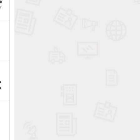
ir
z
a
a