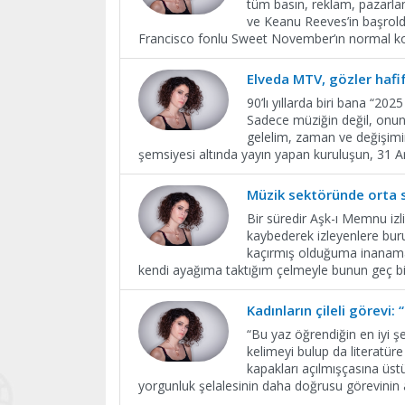
tüm basın, reklam, pazarl
ve Keanu Reeves’in başrol
Francisco fonlu Sweet November’ın normal ko
Elveda MTV, gözler hafi
90’lı yıllarda biri bana “20
Sadece müziğin değil, onunla 
gelelim, zaman ve değişimi
şemsiyesi altında yayın yapan kuruluşun, 31 Ar
Müzik sektöründe orta s
Bir süredir Aşk-ı Memnu izl
kaybederek izleyenlere burun
kaçırmış olduğuma inanamamı
kendi ayağıma taktığım çelmeyle bunun geç bi
Kadınların çileli görevi: 
“Bu yaz öğrendiğin en iyi ş
kelimeyi bulup da literatüre
kapakları açılmışçasına üstü
yorgunluk şelalesinin daha doğrusu görevinin 