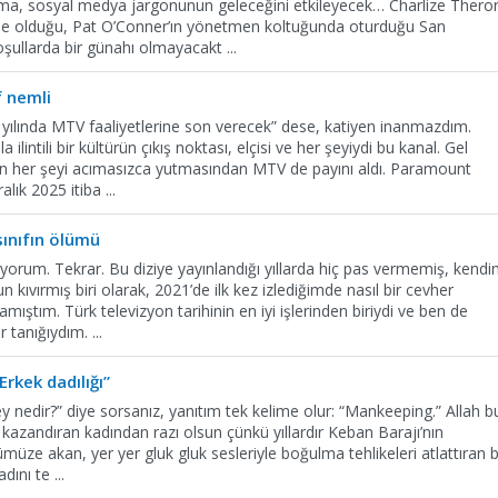
ama, sosyal medya jargonunun geleceğini etkileyecek… Charlize Thero
de olduğu, Pat O’Conner’ın yönetmen koltuğunda oturduğu San
şullarda bir günahı olmayacakt
...
f nemli
25 yılında MTV faaliyetlerine son verecek” dese, katiyen inanmazdım.
ilintili bir kültürün çıkış noktası, elçisi ve her şeyiydi bu kanal. Gel
n her şeyi acımasızca yutmasından MTV de payını aldı. Paramount
alık 2025 itiba
...
ınıfın ölümü
iyorum. Tekrar. Bu diziye yayınlandığı yıllarda hiç pas vermemiş, kendin
 kıvırmış biri olarak, 2021’de ilk kez izlediğimde nasıl bir cevher
ştım. Türk televizyon tarihinin en iyi işlerinden biriydi ve ben de
r tanığıydım.
...
“Erkek dadılığı”
ey nedir?” diye sorsanız, yanıtım tek kelime olur: “Mankeeping.” Allah b
 kazandıran kadından razı olsun çünkü yıllardır Keban Barajı’nın
müze akan, yer yer gluk gluk sesleriyle boğulma tehlikeleri atlattıran b
adını te
...