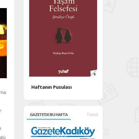
Haftanın Pusulası
Haftanın Pusul
ıma
e
GAZETE'DE BU HAFTA
Tümü
m
üğü