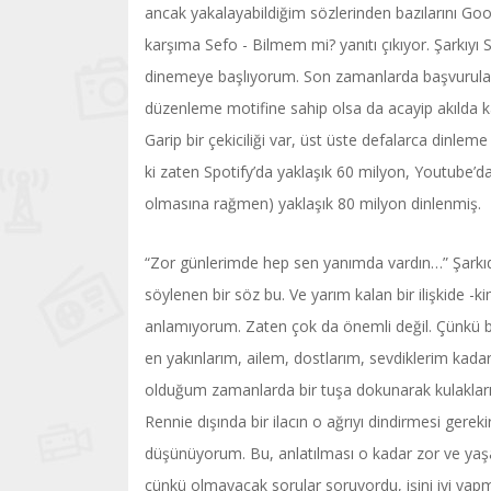
ancak yakalayabildiğim sözlerinden bazılarını Go
karşıma Sefo - Bilmem mi? yanıtı çıkıyor. Şarkıyı 
dinemeye başlıyorum. Son zamanlarda başvurulan 
düzenleme motifine sahip olsa da acayip akılda ka
Garip bir çekiciliği var, üst üste defalarca dinleme
ki zaten Spotify’da yaklaşık 60 milyon, Youtube’da 
olmasına rağmen) yaklaşık 80 milyon dinlenmiş.
“Zor günlerimde hep sen yanımda vardın…” Şarkıd
söylenen bir söz bu. Ve yarım kalan bir ilişkide -
anlamıyorum. Zaten çok da önemli değil. Çünkü 
en yakınlarım, ailem, dostlarım, sevdiklerim kadar e
olduğum zamanlarda bir tuşa dokunarak kulaklar
Rennie dışında bir ilacın o ağrıyı dindirmesi ger
düşünüyorum. Bu, anlatılması o kadar zor ve yaşa
çünkü olmayacak sorular soruyordu, işini iyi yap