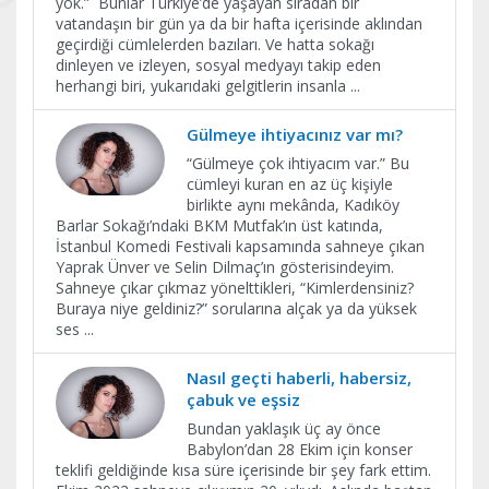
yok.” Bunlar Türkiye’de yaşayan sıradan bir
vatandaşın bir gün ya da bir hafta içerisinde aklından
geçirdiği cümlelerden bazıları. Ve hatta sokağı
dinleyen ve izleyen, sosyal medyayı takip eden
herhangi biri, yukarıdaki gelgitlerin insanla
...
Gülmeye ihtiyacınız var mı?
“Gülmeye çok ihtiyacım var.” Bu
cümleyi kuran en az üç kişiyle
birlikte aynı mekânda, Kadıköy
Barlar Sokağı’ndaki BKM Mutfak’ın üst katında,
İstanbul Komedi Festivali kapsamında sahneye çıkan
Yaprak Ünver ve Selin Dilmaç’ın gösterisindeyim.
Sahneye çıkar çıkmaz yönelttikleri, “Kimlerdensiniz?
Buraya niye geldiniz?” sorularına alçak ya da yüksek
ses
...
Nasıl geçti haberli, habersiz,
çabuk ve eşsiz
Bundan yaklaşık üç ay önce
Babylon’dan 28 Ekim için konser
teklifi geldiğinde kısa süre içerisinde bir şey fark ettim.