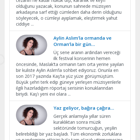
cezanın ne kadar hukuk dışı, karanlık ve keyfi
olduğunu yazacak, konunun sahnede müzisyen
arkadaşına sarf ettiği cümleden daha derin olduğunu
söyleyecek, o cümleyi ayıplamak, eleştirmek yahut
ciddiye
...
Aylin Aslım’la ormanda ve
Orman’la bir gün…
Üç sene aranın ardından vereceği
ilk festival konserinin hemen
öncesinde, Maslak’ta ormanın tam orta yerine yayılan
bir kuliste Aylin Aslım’la sohbet ediyoruz. Onunla en
son 2017 yazında Kaş’ta yüz yüze görüşmüştüm.
Büyük şehri terk edip güneye yerleşen müzisyenlerle
ilgili hazırladığım röportaj serisinin konuklarından
biriydi. Kaş’ı yeni evi olara
...
Yaz geliyor, bağıra çağıra…
Gerçek anlamıyla yıllar süren
kuraklıktan sonra müzik
sektöründe tomurcuğun, yeşilin
belirebildiği bir yaz başladı. Tüm ekonomik zorluklara
ve pandeminin etkisini hala tam olarak yitirmemesine