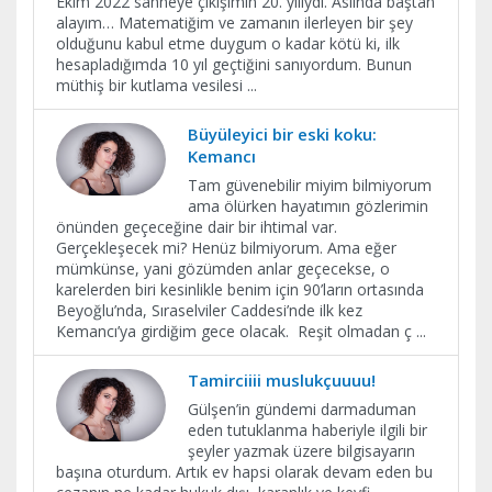
Ekim 2022 sahneye çıkışımın 20. yılıydı. Aslında baştan
alayım… Matematiğim ve zamanın ilerleyen bir şey
olduğunu kabul etme duygum o kadar kötü ki, ilk
hesapladığımda 10 yıl geçtiğini sanıyordum. Bunun
müthiş bir kutlama vesilesi
...
Büyüleyici bir eski koku:
Kemancı
Tam güvenebilir miyim bilmiyorum
ama ölürken hayatımın gözlerimin
önünden geçeceğine dair bir ihtimal var.
Gerçekleşecek mi? Henüz bilmiyorum. Ama eğer
mümkünse, yani gözümden anlar geçecekse, o
karelerden biri kesinlikle benim için 90’ların ortasında
Beyoğlu’nda, Sıraselviler Caddesi’nde ilk kez
Kemancı’ya girdiğim gece olacak. Reşit olmadan ç
...
Tamirciiii muslukçuuuu!
Gülşen’in gündemi darmaduman
eden tutuklanma haberiyle ilgili bir
şeyler yazmak üzere bilgisayarın
başına oturdum. Artık ev hapsi olarak devam eden bu