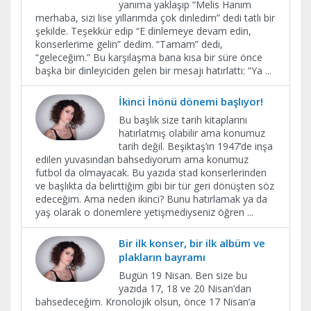
yanıma yaklaşıp “Melis Hanım
merhaba, sizi lise yıllarımda çok dinledim” dedi tatlı bir
şekilde. Teşekkür edip “E dinlemeye devam edin,
konserlerime gelin” dedim. “Tamam” dedi,
“geleceğim.” Bu karşılaşma bana kısa bir süre önce
başka bir dinleyiciden gelen bir mesajı hatırlattı: “Ya
...
İkinci İnönü dönemi başlıyor!
Bu başlık size tarih kitaplarını
hatırlatmış olabilir ama konumuz
tarih değil. Beşiktaş’ın 1947’de inşa
edilen yuvasından bahsediyorum ama konumuz
futbol da olmayacak. Bu yazıda stad konserlerinden
ve başlıkta da belirttiğim gibi bir tür geri dönüşten söz
edeceğim. Ama neden ikinci? Bunu hatırlamak ya da
yaş olarak o dönemlere yetişmediyseniz öğren
...
Bir ilk konser, bir ilk albüm ve
plakların bayramı
Bugün 19 Nisan. Ben size bu
yazıda 17, 18 ve 20 Nisan’dan
bahsedeceğim. Kronolojik olsun, önce 17 Nisan’a