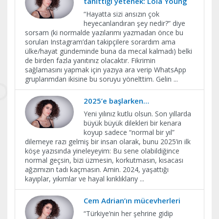
tanıttığı yetenek: Lola Young
“Hayatta sizi ansızın çok
heyecanlandıran şey nedir?” diye
sorsam (ki normalde yazılarımı yazmadan önce bu
soruları Instagram’dan takipçilere sorardım ama
ülke/hayat gündeminde buna da mecal kalmadı) belki
de birden fazla yanıtınız olacaktır. Fikrimin
sağlamasını yapmak için yazıya ara verip WhatsApp
gruplarımdan ikisine bu soruyu yönelttim. Gelin
...
2025’e başlarken…
Yeni yılınız kutlu olsun. Son yıllarda
büyük büyük dilekleri bir kenara
koyup sadece “normal bir yıl”
dilemeye razı gelmiş bir insan olarak, bunu 2025’in ilk
köşe yazısında yineleyeyim: Bu sene olabildiğince
normal geçsin, bizi üzmesin, korkutmasın, kısacası
ağzımızın tadı kaçmasın. Amin. 2024, yaşattığı
kayıplar, yıkımlar ve hayal kırıklıklarıy
...
Cem Adrian’ın mücevherleri
“Türkiye’nin her şehrine gidip