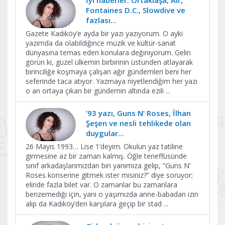
Fontaines D.C., Slowdive ve
fazlası…
Gazete Kadıköy’e ayda bir yazı yazıyorum. O ayki
yazımda da olabildiğince müzik ve kültür-sanat
dünyasına temas eden konulara değiniyorum. Gelin
görün ki, güzel ülkemin birbirinin üstünden atlayarak
birinciliğe koşmaya çalışan ağır gündemleri beni her
seferinde taca atıyor. Yazmaya niyetlendiğim her yazı
o an ortaya çıkan bir gündemin altında ezili
...
’93 yazı, Guns N’ Roses, İlhan
Şeşen ve nesli tehlikede olan
duygular…
26 Mayıs 1993… Lise 1’deyim. Okulun yaz tatiline
girmesine az bir zaman kalmış. Öğle teneffüsünde
sınıf arkadaşlarımızdan biri yanımıza gelip, “Guns N’
Roses konserine gitmek ister misiniz?” diye soruyor;
elinde fazla bilet var. O zamanlar bu zamanlara
benzemediği için, yani o yaşımızda anne-babadan izin
alıp da Kadıköy’den karşılara geçip bir stad
...