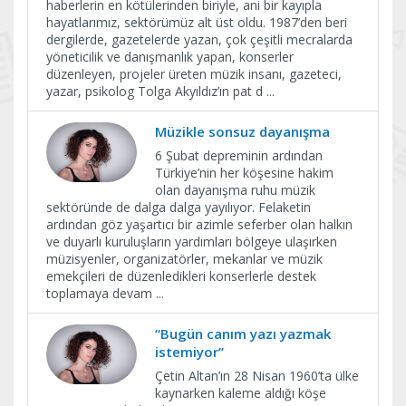
haberlerin en kötülerinden biriyle, ani bir kayıpla
hayatlarımız, sektörümüz alt üst oldu. 1987’den beri
dergilerde, gazetelerde yazan, çok çeşitli mecralarda
yöneticilik ve danışmanlık yapan, konserler
düzenleyen, projeler üreten müzik insanı, gazeteci,
yazar, psikolog Tolga Akyıldız’ın pat d
...
Müzikle sonsuz dayanışma
6 Şubat depreminin ardından
Türkiye’nin her köşesine hakim
olan dayanışma ruhu müzik
sektöründe de dalga dalga yayılıyor. Felaketin
ardından göz yaşartıcı bir azimle seferber olan halkın
ve duyarlı kuruluşların yardımları bölgeye ulaşırken
müzisyenler, organizatörler, mekanlar ve müzik
emekçileri de düzenledikleri konserlerle destek
toplamaya devam
...
“Bugün canım yazı yazmak
istemiyor”
Çetin Altan’ın 28 Nisan 1960’ta ülke
kaynarken kaleme aldığı köşe