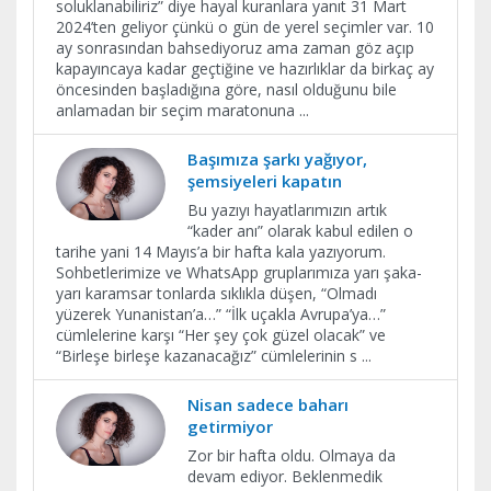
soluklanabiliriz” diye hayal kuranlara yanıt 31 Mart
2024’ten geliyor çünkü o gün de yerel seçimler var. 10
ay sonrasından bahsediyoruz ama zaman göz açıp
kapayıncaya kadar geçtiğine ve hazırlıklar da birkaç ay
öncesinden başladığına göre, nasıl olduğunu bile
anlamadan bir seçim maratonuna
...
Başımıza şarkı yağıyor,
şemsiyeleri kapatın
Bu yazıyı hayatlarımızın artık
“kader anı” olarak kabul edilen o
tarihe yani 14 Mayıs’a bir hafta kala yazıyorum.
Sohbetlerimize ve WhatsApp gruplarımıza yarı şaka-
yarı karamsar tonlarda sıklıkla düşen, “Olmadı
yüzerek Yunanistan’a…” “İlk uçakla Avrupa’ya…”
cümlelerine karşı “Her şey çok güzel olacak” ve
“Birleşe birleşe kazanacağız” cümlelerinin s
...
Nisan sadece baharı
getirmiyor
Zor bir hafta oldu. Olmaya da
devam ediyor. Beklenmedik