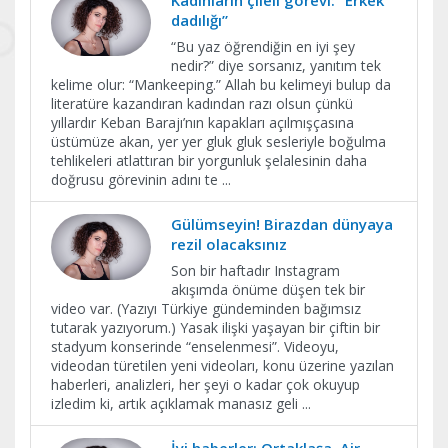
dadılığı”
“Bu yaz öğrendiğin en iyi şey
nedir?” diye sorsanız, yanıtım tek
kelime olur: “Mankeeping.” Allah bu kelimeyi bulup da
literatüre kazandıran kadından razı olsun çünkü
yıllardır Keban Barajı’nın kapakları açılmışçasına
üstümüze akan, yer yer gluk gluk sesleriyle boğulma
tehlikeleri atlattıran bir yorgunluk şelalesinin daha
doğrusu görevinin adını te
...
Gülümseyin! Birazdan dünyaya
rezil olacaksınız
Son bir haftadır Instagram
akışımda önüme düşen tek bir
video var. (Yazıyı Türkiye gündeminden bağımsız
tutarak yazıyorum.) Yasak ilişki yaşayan bir çiftin bir
stadyum konserinde “enselenmesi”. Videoyu,
videodan türetilen yeni videoları, konu üzerine yazılan
haberleri, analizleri, her şeyi o kadar çok okuyup
izledim ki, artık açıklamak manasız geli
...
İyi haberler: Ortaklaşa, Air,