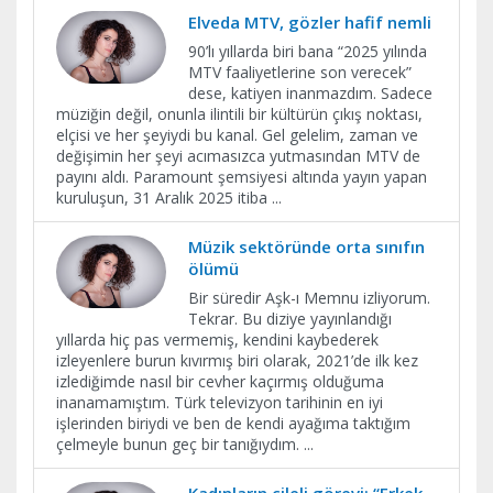
Elveda MTV, gözler hafif nemli
90’lı yıllarda biri bana “2025 yılında
MTV faaliyetlerine son verecek”
dese, katiyen inanmazdım. Sadece
müziğin değil, onunla ilintili bir kültürün çıkış noktası,
elçisi ve her şeyiydi bu kanal. Gel gelelim, zaman ve
değişimin her şeyi acımasızca yutmasından MTV de
payını aldı. Paramount şemsiyesi altında yayın yapan
kuruluşun, 31 Aralık 2025 itiba
...
Müzik sektöründe orta sınıfın
ölümü
Bir süredir Aşk-ı Memnu izliyorum.
Tekrar. Bu diziye yayınlandığı
yıllarda hiç pas vermemiş, kendini kaybederek
izleyenlere burun kıvırmış biri olarak, 2021’de ilk kez
izlediğimde nasıl bir cevher kaçırmış olduğuma
inanamamıştım. Türk televizyon tarihinin en iyi
işlerinden biriydi ve ben de kendi ayağıma taktığım
çelmeyle bunun geç bir tanığıydım.
...
Kadınların çileli görevi: “Erkek