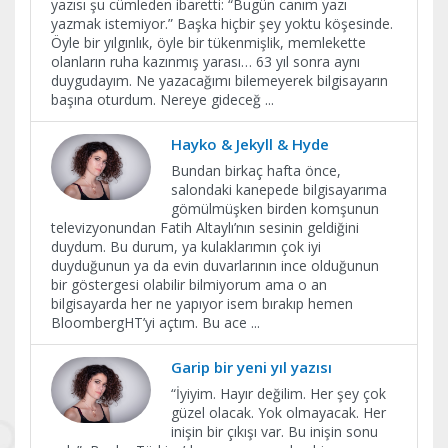
yazısı şu cümleden ibaretti: “Bugün canım yazı
yazmak istemiyor.” Başka hiçbir şey yoktu köşesinde.
Öyle bir yılgınlık, öyle bir tükenmişlik, memlekette
olanların ruha kazınmış yarası… 63 yıl sonra aynı
duygudayım. Ne yazacağımı bilemeyerek bilgisayarın
başına oturdum. Nereye gideceğ
...
Hayko & Jekyll & Hyde
Bundan birkaç hafta önce,
salondaki kanepede bilgisayarıma
gömülmüşken birden komşunun
televizyonundan Fatih Altaylı’nın sesinin geldiğini
duydum. Bu durum, ya kulaklarımın çok iyi
duyduğunun ya da evin duvarlarının ince olduğunun
bir göstergesi olabilir bilmiyorum ama o an
bilgisayarda her ne yapıyor isem bırakıp hemen
BloombergHT’yi açtım. Bu ace
...
Garip bir yeni yıl yazısı
“İyiyim. Hayır değilim. Her şey çok
güzel olacak. Yok olmayacak. Her
inişin bir çıkışı var. Bu inişin sonu