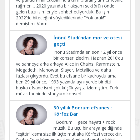
rağmen… 2020 yazında bir akşam sektörün önde
gelen bazı isimleriyle sohbet ediyorduk. Bu işin
2022’de biteceğini söylediklerinde “Yok artık!”
demiştim. Varmı
...
İnönü Stadı’ndan mor ve ötesi
geçti
İnönü Stadı’nda en son 12 yıl önce
bir konser izledim. Haziran 2010’du
ve sahneye arka arkaya Alice in Chains, Rammstein,
Megadeth, Manowar, Slayer, Metallica ve daha
fazlası çıkıyordu. Evet bu efsane bir kadroydu ama
ben 29 yıl önce, 1993 yazında aynı yerde bir dizi
başka efsane ismi çok küçük yaşta izlemiştim. Türk
müzik tarihinde stadyum konserl
...
30 yıllık Bodrum efsanesi:
Körfez Bar
Bodrum + gece hayatı + rock
müzik. Bu üçü bir araya geldiğinde
“eşittir” kısmı size ilk üçte mutlaka Körfez’i verecektir.
Barlar Sokağı’nın en eski ve özel barlarından birini…