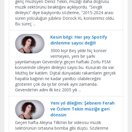
genç müzisyen Deniz Tekin, müziği daha doğrusu
müzik sektörünü bıraktığını açıklıyordu. “Sevgili
dinleyici” diye başlıyordu sözlerine, “2015-2024 arası
süren yolculuğun jübilesi Dorock XL konserimiz oldu.
Bu süreç
...
Kesin bilgi: Her şey Spotify
dinlenme sayısı değil!
3000 kişi! Beş yıldır hiç konser
vermeyen, yeni bir şarkı
yayınlamayan Gevende’yi geçen haftaki Zorlu PSM
konserinde izleyen dinleyici sayısı bu. Küsuratı da var.
Müthiş bir katılım. Dijital dünyadaki rakamların gerçek
hayatla bağının ne kadar yanıltıcı olabileceğini
gösteren çok da iyi bir örnek aynı zamanda.
Gevende’nin adını ilk kez 2005 yılı
...
Yeni yıl dileğim: Şebnem Ferah
ve Özlem Tekin müziğe geri
dönsün
Geçen hafta Aleyna Tilki’nin bir videosu müzik
sektörünün ortasına bomba gibi düştü. Sözlerime