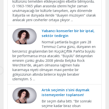
kültürünü temelden etkileyeceğini elbette bilmiyordu.
O 1963-1965 yılları arasında izlerini hiçbir zaman
unutmayacağı bir kültürle tanışırken, aynı dönemde
İtalya’da ve dünyada ileride “duayen müzisyen” olarak
anılacak yeni cevherler ortaya çıkıyor
...
Yabancı konserler bir bir iptal,
sektör tedirgin
Normal şartlarda bugün yani 28
Temmuz Cuma günü, dünyanın en
benzersiz gruplarından biri KüçükÇiftlik Park’ta büyülü
bir performansa imza atacaktı. “Büyülü” detayından
eminim çünkü grubu 2008 yılında Belçika Rock
Werchter’de, akşam olmasına rağmen hala
kararmaya niyeti olmayan mavi-pembe bir
gökyüzünün altında binlerce kişiyle beraber
izlemiştim. S
...
Artık seçimin s’sini duymak
istemeyenler toplansın!
Bir seçim daha bitti. “Bir sonraki
seçime kadar biraz olsun