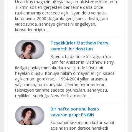
Uçan Kuş magazin ağzıyla başlamak istemezdim ama
Tilki’nin sözleri gerçekten benzerine daha önce
rastlanmamış derecede açık, isyan dolu ve hatta
küfürlüydü. 2000 doğumlu genç şarkıcı Instagram
videosunda, sahneye çıkmasını engelleyen,
konserlerini ipta
...
Teşekkürler Matthew Perry,
kıymetli bir dosttun
Bugün, biraz önce Instagram’da
Jennifer Aniston’ın Matthew Perry
ile ilgili paylaşımını okudum ve içimde büyük bir
heyelan oluştu. Konuya hakim olmayanlar için kısaca
açıklamam gerekirse… 1994-2004 yılları arasında
yayınlanan, tüm dünyada izlenme rekorları kıran,
televizyon tarihine sadece oyuncuları, senaryosu,
replikleri, sunduğu New York atmosfe
...
Bir hafta sonunu kasıp
kavuran grup: ENGIN
Sonbahar sezonunun kültür-sanat
açısından son derece hareketli