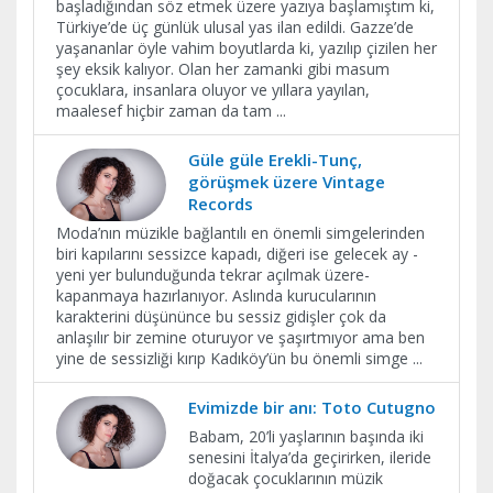
başladığından söz etmek üzere yazıya başlamıştım ki,
Türkiye’de üç günlük ulusal yas ilan edildi. Gazze’de
yaşananlar öyle vahim boyutlarda ki, yazılıp çizilen her
şey eksik kalıyor. Olan her zamanki gibi masum
çocuklara, insanlara oluyor ve yıllara yayılan,
maalesef hiçbir zaman da tam
...
Güle güle Erekli-Tunç,
görüşmek üzere Vintage
Records
Moda’nın müzikle bağlantılı en önemli simgelerinden
biri kapılarını sessizce kapadı, diğeri ise gelecek ay -
yeni yer bulunduğunda tekrar açılmak üzere-
kapanmaya hazırlanıyor. Aslında kurucularının
karakterini düşününce bu sessiz gidişler çok da
anlaşılır bir zemine oturuyor ve şaşırtmıyor ama ben
yine de sessizliği kırıp Kadıköy’ün bu önemli simge
...
Evimizde bir anı: Toto Cutugno
Babam, 20’li yaşlarının başında iki
senesini İtalya’da geçirirken, ileride
doğacak çocuklarının müzik