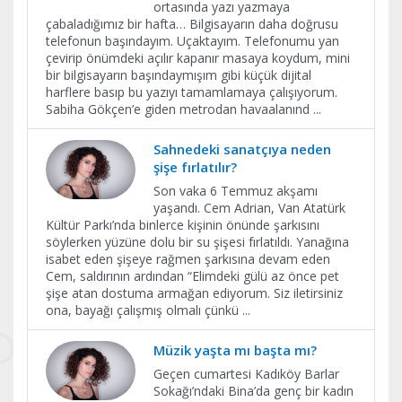
ortasında yazı yazmaya
çabaladığımız bir hafta… Bilgisayarın daha doğrusu
telefonun başındayım. Uçaktayım. Telefonumu yan
çevirip önümdeki açılır kapanır masaya koydum, mini
bir bilgisayarın başındaymışım gibi küçük dijital
harflere basıp bu yazıyı tamamlamaya çalışıyorum.
Sabiha Gökçen’e giden metrodan havaalanınd
...
Sahnedeki sanatçıya neden
şişe fırlatılır?
Son vaka 6 Temmuz akşamı
yaşandı. Cem Adrian, Van Atatürk
Kültür Parkı’nda binlerce kişinin önünde şarkısını
söylerken yüzüne dolu bir su şişesi fırlatıldı. Yanağına
isabet eden şişeye rağmen şarkısına devam eden
Cem, saldırının ardından “Elimdeki gülü az önce pet
şişe atan dostuma armağan ediyorum. Siz iletirsiniz
ona, bayağı çalışmış olmalı çünkü
...
Müzik yaşta mı başta mı?
Geçen cumartesi Kadıköy Barlar
Sokağı’ndaki Bina’da genç bir kadın