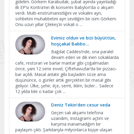
gidelim. Görkem Karabudak, şubat ayında yayınladığı
ilk EP’si Kontra’nın ilk konserini Babylon’da o akşam
verdi. Multi-enstrümanistliğini ve vokalini ayrı,
sohbetini muhabbetini ayrı sevdiğim bir isim Görkem.
Onu uzun yıllar Çilekeş’in vokali o
...
Evimiz oldun ve bizi büyüttün,
hoşçakal Babbo…
Bağdat Caddesi’nde, ona paralel
devam eden ve dik inen sokaklarda
cafe, restoran ve barlar mantar gibi çoğalmadan
önce, yani 12 sene evvel, Çiftehavuzlar’da bir pizzacı-
bar açıldı. Masal anlatır gibi başladım söze ama
düşününce, o günler artık gerçekten bir masal gibi
geliyor. Ülke, şehir, ilçe, semt, iklim, bizler… Sadece
12 yılda bile o kadar çok
...
Deniz Tekin’den cesur veda
Geçen salı akşamı telefona
uzandım, Instagram’ı açtım ve
karşıma inanamadığım bir
paylaşım çıktı. Şarkılarıyla milyonlarca kişiye ulaşan