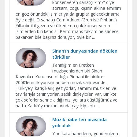
konser veren sanatçı kim?” diye
sorsam, çoğu kişinin aklına eminim
en göz önündeki isimler ya da gruplar gelecektir ama
öyle değil. O sanatçı Cem Adrian. (Grup ise Pinhani.)
Yıllardır il il gezen ve ülkede en çok konser veren
isimlerden biri kendisi. Performans takvimine sadece
bakarken bile başınız dönüyor, öyle bir
...
Sinan’ın dünyasından dökülen
türküler
Tanıdığım en üretken
müzisyenlerden biri Sinan
Kaynakcı. Kurucusu olduğu Pinhani ile birlikte
2000’lerin ilk yarısından beri müzik sahnesinde.
Türkiye’yi karış karış geziyorlar, samimi müzikleri ve
tavırlarıyla tanınıyorlar, sadık dinleyicileri var. Birlikte
çok seferler sahne aldığımız, yollara düştüğümüz ve
hatta Kadıköy mekanlarında çay içip soh
...
Müzik haberleri arasında
yolculuk
Yine kara haberlerin, gündemlerin