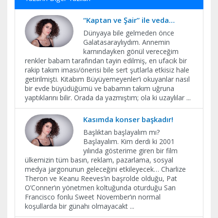
“Kaptan ve Şair” ile veda…
Dünyaya bile gelmeden önce
Galatasaraylıydım. Annemin
karnındayken gönül vereceğim
renkler babam tarafından tayin edilmiş, en ufacık bir
rakip takım iması/önerisi bile sert şutlarla etkisiz hale
getirilmişti. Kitabım Büyüyemeyenler’i okuyanlar nasıl
bir evde büyüdüğümü ve babamın takım uğruna
yaptıklarını bilir. Orada da yazmıştım; ola ki uzaylılar
...
Kasımda konser başkadır!
Başlıktan başlayalım mı?
Başlayalım. Kim derdi ki 2001
yılında gösterime giren bir film
ülkemizin tüm basın, reklam, pazarlama, sosyal
medya jargonunun geleceğini etkileyecek… Charlize
Theron ve Keanu Reeves’in başrolde olduğu, Pat
O’Conner’ın yönetmen koltuğunda oturduğu San
Francisco fonlu Sweet November’ın normal
koşullarda bir günahı olmayacakt
...