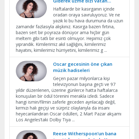
Giderek üzme bizi vatan…
Haftalardır bir kasırganın içinde
oradan oraya savruluyoruz. Ve ne
yazık ki bu hava durumuna da uzun
zamandır fazlasıyla alışkınız. Kasırga bazen fırtına,
bazen sert bir poyraza dönüyor ama hiçbir gün
meltem gibi tatlı bir esinti olmuyor. Hepimiz çok
yıprandık. Kimilerimiz akıl sağlığını, kimilerimiz
hayatını, kimilerimiz hürriyetini, kimilerimiz g
...
Oscar gecesinin öne çıkan
müzik hadiseleri
Geçen pazar milyonlarca kişi
televizyonun başına geçti ve 97
yıldır düzenlenen, üzerine günlerce hatta haftalarca
konuşulan bir ödül törenini merakla izledi. Sadece
hangi ismin/filmin zaferle geceden ayrılacağı değil,
kırmızı halı geçişi ve sürpriz olaylarıyla da insanı
heyecanlandıran Oscar ödülleri, 2 Mart Pazar akşamı
Los Angeles’taki Dolby Tiya
...
Reese Witherspoon’un bana