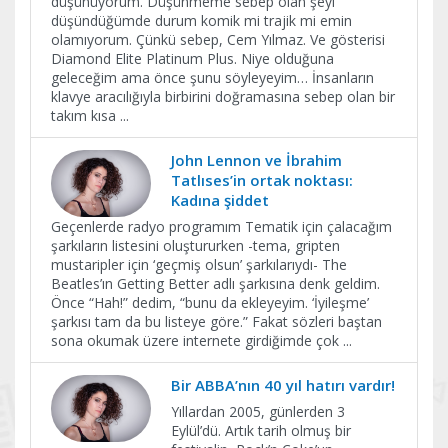
düşünüyorum. Düşünmeme sebep olan şeyi
düşündüğümde durum komik mi trajik mi emin
olamıyorum. Çünkü sebep, Cem Yılmaz. Ve gösterisi
Diamond Elite Platinum Plus. Niye olduğuna
geleceğim ama önce şunu söyleyeyim… İnsanların
klavye aracılığıyla birbirini doğramasına sebep olan bir
takım kısa
...
John Lennon ve İbrahim
Tatlıses’in ortak noktası:
Kadına şiddet
Geçenlerde radyo programım Tematik için çalacağım
şarkıların listesini oluştururken -tema, gripten
mustaripler için ‘geçmiş olsun’ şarkılarıydı- The
Beatles’ın Getting Better adlı şarkısına denk geldim.
Önce “Hah!” dedim, “bunu da ekleyeyim. ‘İyileşme’
şarkısı tam da bu listeye göre.” Fakat sözleri baştan
sona okumak üzere internete girdiğimde çok
...
Bir ABBA’nın 40 yıl hatırı vardır!
Yıllardan 2005, günlerden 3
Eylül’dü. Artık tarih olmuş bir