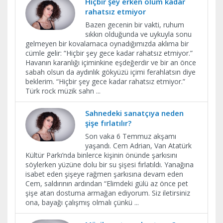
Hiçbir şey erken ölüm kadar
rahatsız etmiyor
Bazen gecenin bir vakti, ruhum
sıkkın olduğunda ve uykuyla sonu
gelmeyen bir kovalamaca oynadığımızda aklıma bir
cümle gelir: “Hiçbir şey gece kadar rahatsız etmiyor.”
Havanın karanlığı içiminkine eşdeğerdir ve bir an önce
sabah olsun da aydınlık gökyüzü içimi ferahlatsın diye
beklerim. “Hiçbir şey gece kadar rahatsız etmiyor.”
Türk rock müzik sahn
...
Sahnedeki sanatçıya neden
şişe fırlatılır?
Son vaka 6 Temmuz akşamı
yaşandı. Cem Adrian, Van Atatürk
Kültür Parkı’nda binlerce kişinin önünde şarkısını
söylerken yüzüne dolu bir su şişesi fırlatıldı. Yanağına
isabet eden şişeye rağmen şarkısına devam eden
Cem, saldırının ardından “Elimdeki gülü az önce pet
şişe atan dostuma armağan ediyorum. Siz iletirsiniz
ona, bayağı çalışmış olmalı çünkü
...