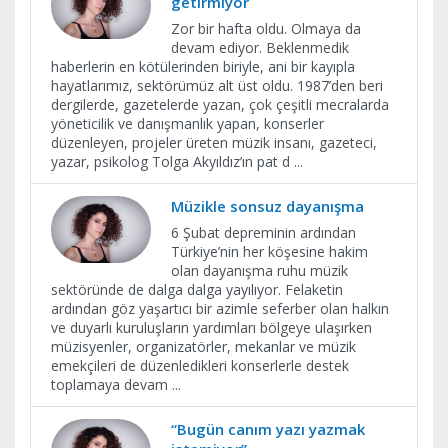
getirmiyor
Zor bir hafta oldu. Olmaya da
devam ediyor. Beklenmedik
haberlerin en kötülerinden biriyle, ani bir kayıpla
hayatlarımız, sektörümüz alt üst oldu. 1987’den beri
dergilerde, gazetelerde yazan, çok çeşitli mecralarda
yöneticilik ve danışmanlık yapan, konserler
düzenleyen, projeler üreten müzik insanı, gazeteci,
yazar, psikolog Tolga Akyıldız’ın pat d
...
Müzikle sonsuz dayanışma
6 Şubat depreminin ardından
Türkiye’nin her köşesine hakim
olan dayanışma ruhu müzik
sektöründe de dalga dalga yayılıyor. Felaketin
ardından göz yaşartıcı bir azimle seferber olan halkın
ve duyarlı kuruluşların yardımları bölgeye ulaşırken
müzisyenler, organizatörler, mekanlar ve müzik
emekçileri de düzenledikleri konserlerle destek
toplamaya devam
...
“Bugün canım yazı yazmak