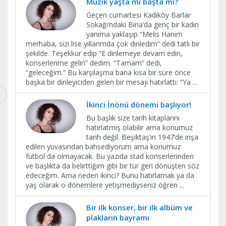
Müzik yaşta mı başta mı?
Geçen cumartesi Kadıköy Barlar
Sokağı’ndaki Bina’da genç bir kadın
yanıma yaklaşıp “Melis Hanım
merhaba, sizi lise yıllarımda çok dinledim” dedi tatlı bir
şekilde. Teşekkür edip “E dinlemeye devam edin,
konserlerime gelin” dedim. “Tamam” dedi,
“geleceğim.” Bu karşılaşma bana kısa bir süre önce
başka bir dinleyiciden gelen bir mesajı hatırlattı: “Ya
...
İkinci İnönü dönemi başlıyor!
Bu başlık size tarih kitaplarını
hatırlatmış olabilir ama konumuz
tarih değil. Beşiktaş’ın 1947’de inşa
edilen yuvasından bahsediyorum ama konumuz
futbol da olmayacak. Bu yazıda stad konserlerinden
ve başlıkta da belirttiğim gibi bir tür geri dönüşten söz
edeceğim. Ama neden ikinci? Bunu hatırlamak ya da
yaş olarak o dönemlere yetişmediyseniz öğren
...
Bir ilk konser, bir ilk albüm ve
plakların bayramı