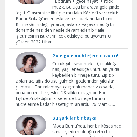
Bodrum + gece hayatı + rock
müzik. Bu üçü bir araya geldiğinde
“eşittir” kısmı size ilk üçte mutlaka Körfez’i verecektir.
Barlar Sokağı’nın en eski ve özel barlarından birini…
Bir mekânın değil yıllarca, aylarca yaşayamadığı bir
dönemde nesilden nesile devam eden bir aile
işletmesinin istikrarını çok etkileyici buluyorum. O
yüzden 2022 itibari
...
Güle güle muhteşem davulcu!
Çocuk gibi sevinmek… Çocukluğa
has, yaş ilerledikçe unutulan ya da
kaybedilen bir neşe türü. Zıp zıp
zıplamak, ağız dolusu gülmek, gözlerinden yıldızlar
çıkması… Tanımlamaya çalışmak manasız olsa da,
buna benzer bir şeyler. 28 yıllık rock grubu Foo
Fighters’ı izlediğim iki sefer de bu neşe türünü
hücrelerime kadar hissettiğim anlardı. 26 Mart C
...
Bu şarkılar bir başka
Moda Burnu’nda, her bir köşesinde
sanat işlerinin olduğu retro bir