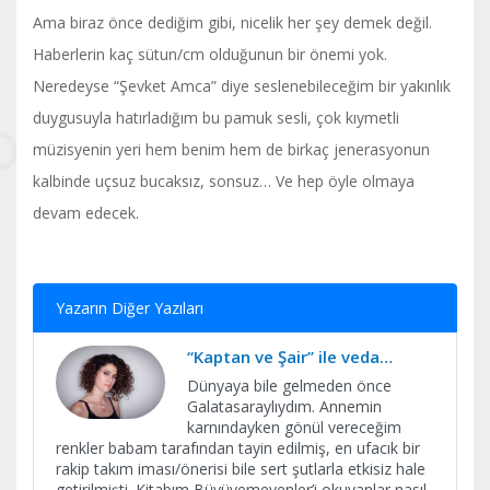
Ama biraz önce dediğim gibi, nicelik her şey demek değil.
Haberlerin kaç sütun/cm olduğunun bir önemi yok.
Neredeyse “Şevket Amca” diye seslenebileceğim bir yakınlık
duygusuyla hatırladığım bu pamuk sesli, çok kıymetli
müzisyenin yeri hem benim hem de birkaç jenerasyonun
kalbinde uçsuz bucaksız, sonsuz… Ve hep öyle olmaya
devam edecek.
Yazarın Diğer Yazıları
“Kaptan ve Şair” ile veda…
Dünyaya bile gelmeden önce
Galatasaraylıydım. Annemin
karnındayken gönül vereceğim
renkler babam tarafından tayin edilmiş, en ufacık bir
rakip takım iması/önerisi bile sert şutlarla etkisiz hale
getirilmişti. Kitabım Büyüyemeyenler’i okuyanlar nasıl