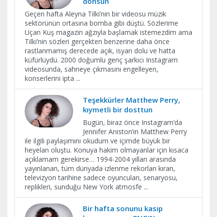
dönsün
Geçen hafta Aleyna Tilki’nin bir videosu müzik
sektörünün ortasına bomba gibi düştü. Sözlerime
Uçan Kuş magazin ağzıyla başlamak istemezdim ama
Tilki’nin sözleri gerçekten benzerine daha önce
rastlanmamış derecede açık, isyan dolu ve hatta
küfürlüydü. 2000 doğumlu genç şarkıcı Instagram
videosunda, sahneye çıkmasını engelleyen,
konserlerini ipta
...
Teşekkürler Matthew Perry,
kıymetli bir dosttun
Bugün, biraz önce Instagram’da
Jennifer Aniston’ın Matthew Perry
ile ilgili paylaşımını okudum ve içimde büyük bir
heyelan oluştu. Konuya hakim olmayanlar için kısaca
açıklamam gerekirse… 1994-2004 yılları arasında
yayınlanan, tüm dünyada izlenme rekorları kıran,
televizyon tarihine sadece oyuncuları, senaryosu,
replikleri, sunduğu New York atmosfe
...
Bir hafta sonunu kasıp