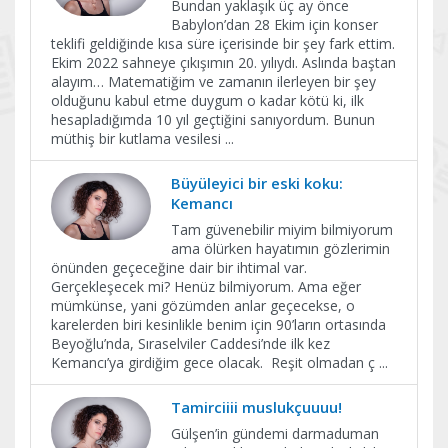
Bundan yaklaşık üç ay önce
Babylon’dan 28 Ekim için konser
teklifi geldiğinde kısa süre içerisinde bir şey fark ettim.
Ekim 2022 sahneye çıkışımın 20. yılıydı. Aslında baştan
alayım… Matematiğim ve zamanın ilerleyen bir şey
olduğunu kabul etme duygum o kadar kötü ki, ilk
hesapladığımda 10 yıl geçtiğini sanıyordum. Bunun
müthiş bir kutlama vesilesi
...
Büyüleyici bir eski koku:
Kemancı
Tam güvenebilir miyim bilmiyorum
ama ölürken hayatımın gözlerimin
önünden geçeceğine dair bir ihtimal var.
Gerçekleşecek mi? Henüz bilmiyorum. Ama eğer
mümkünse, yani gözümden anlar geçecekse, o
karelerden biri kesinlikle benim için 90’ların ortasında
Beyoğlu’nda, Sıraselviler Caddesi’nde ilk kez
Kemancı’ya girdiğim gece olacak. Reşit olmadan ç
...
Tamirciiii muslukçuuuu!
Gülşen’in gündemi darmaduman