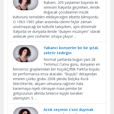
Babam, 20’li yaşlarının başında iki
senesini İtalya’da geçirirken, ileride
doğacak çocuklarının müzik
kültürünü temelden etkileyeceğini elbette bilmiyordu.
O 1963-1965 yılları arasında izlerini hiçbir zaman
unutmayacağı bir kültürle tanışırken, aynı dönemde
İtalya’da ve dünyada ileride “duayen müzisyen” olarak
anılacak yeni cevherler ortaya çıkıyor
...
Yabancı konserler bir bir iptal,
sektör tedirgin
Normal şartlarda bugün yani 28
Temmuz Cuma günü, dünyanın en
benzersiz gruplarından biri KüçükÇiftlik Park’ta büyülü
bir performansa imza atacaktı. “Büyülü” detayından
eminim çünkü grubu 2008 yılında Belçika Rock
Werchter’de, akşam olmasına rağmen hala
kararmaya niyeti olmayan mavi-pembe bir
gökyüzünün altında binlerce kişiyle beraber
izlemiştim. S
...
Artık seçimin s’sini duymak