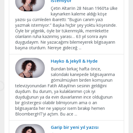
istemiyor”
Çetin Altan’ın 28 Nisan 1960’ta ülke
kaynarken kaleme aldığı köşe
yazısı şu cümleden ibaretti: “Bugün canım yazı
yazmak istemiyor.” Başka hiçbir şey yoktu köşesinde.
Öyle bir yılgınlık, öyle bir tükenmişlik, memlekette
olanların ruha kazınmış yarası… 63 yıl sonra aynı
duygudayım. Ne yazacağımı bilemeyerek bilgisayarın
başına oturdum. Nereye gideceğ
...
Hayko & Jekyll & Hyde
Bundan birkaç hafta önce,
salondaki kanepede bilgisayarıma
gömülmüşken birden komşunun
televizyonundan Fatih Altaylı’nın sesinin geldiğini
duydum. Bu durum, ya kulaklarımın çok iyi
duyduğunun ya da evin duvarlarının ince olduğunun
bir göstergesi olabilir bilmiyorum ama o an
bilgisayarda her ne yapıyor isem bırakıp hemen
BloombergHT’yi açtım. Bu ace
...
Garip bir yeni yıl yazısı