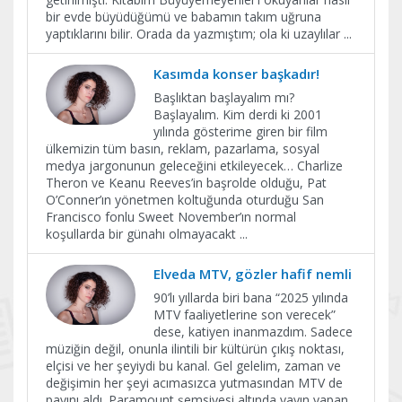
bir evde büyüdüğümü ve babamın takım uğruna
yaptıklarını bilir. Orada da yazmıştım; ola ki uzaylılar
...
Kasımda konser başkadır!
Başlıktan başlayalım mı?
Başlayalım. Kim derdi ki 2001
yılında gösterime giren bir film
ülkemizin tüm basın, reklam, pazarlama, sosyal
medya jargonunun geleceğini etkileyecek… Charlize
Theron ve Keanu Reeves’in başrolde olduğu, Pat
O’Conner’ın yönetmen koltuğunda oturduğu San
Francisco fonlu Sweet November’ın normal
koşullarda bir günahı olmayacakt
...
Elveda MTV, gözler hafif nemli
90’lı yıllarda biri bana “2025 yılında
MTV faaliyetlerine son verecek”
dese, katiyen inanmazdım. Sadece
müziğin değil, onunla ilintili bir kültürün çıkış noktası,
elçisi ve her şeyiydi bu kanal. Gel gelelim, zaman ve
değişimin her şeyi acımasızca yutmasından MTV de
payını aldı. Paramount şemsiyesi altında yayın yapan