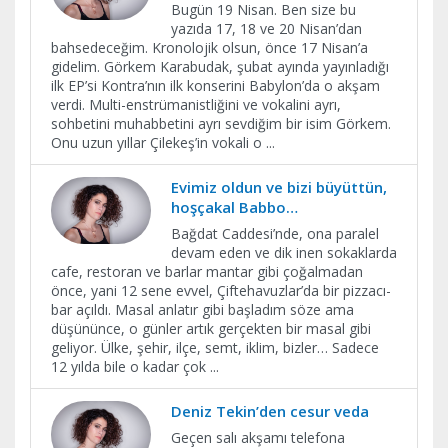
Bugün 19 Nisan. Ben size bu
yazıda 17, 18 ve 20 Nisan’dan
bahsedeceğim. Kronolojik olsun, önce 17 Nisan’a
gidelim. Görkem Karabudak, şubat ayında yayınladığı
ilk EP’si Kontra’nın ilk konserini Babylon’da o akşam
verdi. Multi-enstrümanistliğini ve vokalini ayrı,
sohbetini muhabbetini ayrı sevdiğim bir isim Görkem.
Onu uzun yıllar Çilekeş’in vokali o
...
Evimiz oldun ve bizi büyüttün,
hoşçakal Babbo…
Bağdat Caddesi’nde, ona paralel
devam eden ve dik inen sokaklarda
cafe, restoran ve barlar mantar gibi çoğalmadan
önce, yani 12 sene evvel, Çiftehavuzlar’da bir pizzacı-
bar açıldı. Masal anlatır gibi başladım söze ama
düşününce, o günler artık gerçekten bir masal gibi
geliyor. Ülke, şehir, ilçe, semt, iklim, bizler… Sadece
12 yılda bile o kadar çok
...
Deniz Tekin’den cesur veda
Geçen salı akşamı telefona