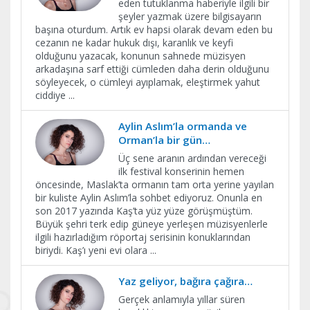
eden tutuklanma haberiyle ilgili bir
şeyler yazmak üzere bilgisayarın
başına oturdum. Artık ev hapsi olarak devam eden bu
cezanın ne kadar hukuk dışı, karanlık ve keyfi
olduğunu yazacak, konunun sahnede müzisyen
arkadaşına sarf ettiği cümleden daha derin olduğunu
söyleyecek, o cümleyi ayıplamak, eleştirmek yahut
ciddiye
...
Aylin Aslım’la ormanda ve
Orman’la bir gün…
Üç sene aranın ardından vereceği
ilk festival konserinin hemen
öncesinde, Maslak’ta ormanın tam orta yerine yayılan
bir kuliste Aylin Aslım’la sohbet ediyoruz. Onunla en
son 2017 yazında Kaş’ta yüz yüze görüşmüştüm.
Büyük şehri terk edip güneye yerleşen müzisyenlerle
ilgili hazırladığım röportaj serisinin konuklarından
biriydi. Kaş’ı yeni evi olara
...
Yaz geliyor, bağıra çağıra…
Gerçek anlamıyla yıllar süren