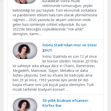
kuraklıktan sonra müzik
sektöründe tomurcuğun, yeşilin
belirebildiği bir yaz başladı. Tüm ekonomik zorluklara
ve pandeminin etkisini hala tam olarak yitirmemesine
rağmen… 2020 yazında bir akşam sektörün önde
gelen bazı isimleriyle sohbet ediyorduk. Bu işin
2022’de biteceğini söylediklerinde “Yok artık!”
demiştim. Varmı
...
İnönü Stadı’ndan mor ve ötesi
geçti
İnönü Stadı’nda en son 12 yıl önce
bir konser izledim. Haziran 2010’du
ve sahneye arka arkaya Alice in Chains, Rammstein,
Megadeth, Manowar, Slayer, Metallica ve daha
fazlası çıkıyordu. Evet bu efsane bir kadroydu ama
ben 29 yıl önce, 1993 yazında aynı yerde bir dizi
başka efsane ismi çok küçük yaşta izlemiştim. Türk
müzik tarihinde stadyum konserl
...
30 yıllık Bodrum efsanesi:
Körfez Bar