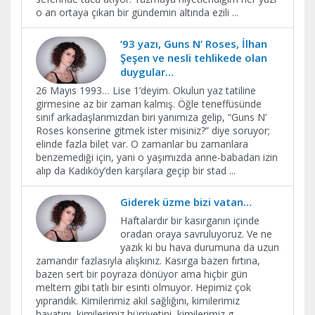
o an ortaya çıkan bir gündemin altında ezili
...
’93 yazı, Guns N’ Roses, İlhan
Şeşen ve nesli tehlikede olan
duygular…
26 Mayıs 1993… Lise 1’deyim. Okulun yaz tatiline
girmesine az bir zaman kalmış. Öğle teneffüsünde
sınıf arkadaşlarımızdan biri yanımıza gelip, “Guns N’
Roses konserine gitmek ister misiniz?” diye soruyor;
elinde fazla bilet var. O zamanlar bu zamanlara
benzemediği için, yani o yaşımızda anne-babadan izin
alıp da Kadıköy’den karşılara geçip bir stad
...
Giderek üzme bizi vatan…
Haftalardır bir kasırganın içinde
oradan oraya savruluyoruz. Ve ne
yazık ki bu hava durumuna da uzun
zamandır fazlasıyla alışkınız. Kasırga bazen fırtına,
bazen sert bir poyraza dönüyor ama hiçbir gün
meltem gibi tatlı bir esinti olmuyor. Hepimiz çok
yıprandık. Kimilerimiz akıl sağlığını, kimilerimiz
hayatını, kimilerimiz hürriyetini, kimilerimiz g
...