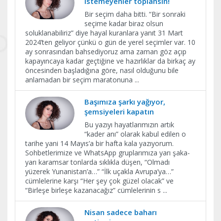
istemeyenler toplansın!
Bir seçim daha bitti. “Bir sonraki
seçime kadar biraz olsun
soluklanabiliriz” diye hayal kuranlara yanıt 31 Mart
2024’ten geliyor çünkü o gün de yerel seçimler var. 10
ay sonrasından bahsediyoruz ama zaman göz açıp
kapayıncaya kadar geçtiğine ve hazırlıklar da birkaç ay
öncesinden başladığına göre, nasıl olduğunu bile
anlamadan bir seçim maratonuna
...
Başımıza şarkı yağıyor,
şemsiyeleri kapatın
Bu yazıyı hayatlarımızın artık
“kader anı” olarak kabul edilen o
tarihe yani 14 Mayıs’a bir hafta kala yazıyorum.
Sohbetlerimize ve WhatsApp gruplarımıza yarı şaka-
yarı karamsar tonlarda sıklıkla düşen, “Olmadı
yüzerek Yunanistan’a…” “İlk uçakla Avrupa’ya…”
cümlelerine karşı “Her şey çok güzel olacak” ve
“Birleşe birleşe kazanacağız” cümlelerinin s
...
Nisan sadece baharı