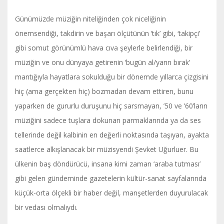
Günümüzde müziğin niteliğinden çok niceliğinin
önemsendiği, takdirin ve başarı ölçütünün ‘tık’ gibi, ‘takipçi’
gibi somut görünümlü hava cıva şeylerle belirlendiği, bir
müziğin ve onu dünyaya getirenin ‘bugün al/yarın bırak’
mantığıyla hayatlara sokulduğu bir dönemde yıllarca çizgisini
hiç (ama gerçekten hiç) bozmadan devam ettiren, bunu
yaparken de gururlu duruşunu hiç sarsmayan, ’50 ve ’60’ların
müziğini sadece tuşlara dokunan parmaklarında ya da ses
tellerinde değil kalbinin en değerli noktasında taşıyan, ayakta
saatlerce alkışlanacak bir müzisyendi Şevket Uğurluer. Bu
ülkenin baş döndürücü, insana kimi zaman ‘araba tutması’
gibi gelen gündeminde gazetelerin kültür-sanat sayfalarında
küçük-orta ölçekli bir haber değil, manşetlerden duyurulacak
bir vedası olmalıydı.