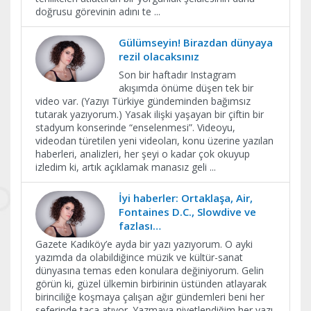
doğrusu görevinin adını te
...
Gülümseyin! Birazdan dünyaya
rezil olacaksınız
Son bir haftadır Instagram
akışımda önüme düşen tek bir
video var. (Yazıyı Türkiye gündeminden bağımsız
tutarak yazıyorum.) Yasak ilişki yaşayan bir çiftin bir
stadyum konserinde “enselenmesi”. Videoyu,
videodan türetilen yeni videoları, konu üzerine yazılan
haberleri, analizleri, her şeyi o kadar çok okuyup
izledim ki, artık açıklamak manasız geli
...
İyi haberler: Ortaklaşa, Air,
Fontaines D.C., Slowdive ve
fazlası…
Gazete Kadıköy’e ayda bir yazı yazıyorum. O ayki
yazımda da olabildiğince müzik ve kültür-sanat
dünyasına temas eden konulara değiniyorum. Gelin
görün ki, güzel ülkemin birbirinin üstünden atlayarak
birinciliğe koşmaya çalışan ağır gündemleri beni her
seferinde taca atıyor. Yazmaya niyetlendiğim her yazı