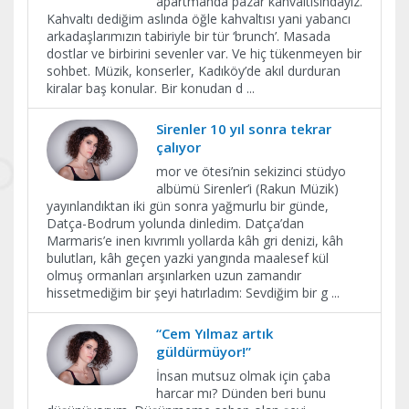
apartmanda pazar kahvaltısındayız.
Kahvaltı dediğim aslında öğle kahvaltısı yani yabancı
arkadaşlarımızın tabiriyle bir tür ‘brunch’. Masada
dostlar ve birbirini sevenler var. Ve hiç tükenmeyen bir
sohbet. Müzik, konserler, Kadıköy’de akıl durduran
kiralar baş konular. Bir konudan d
...
Sirenler 10 yıl sonra tekrar
çalıyor
mor ve ötesi’nin sekizinci stüdyo
albümü Sirenler’i (Rakun Müzik)
yayınlandıktan iki gün sonra yağmurlu bir günde,
Datça-Bodrum yolunda dinledim. Datça’dan
Marmaris’e inen kıvrımlı yollarda kâh gri denizi, kâh
bulutları, kâh geçen yazki yangında maalesef kül
olmuş ormanları arşınlarken uzun zamandır
hissetmediğim bir şeyi hatırladım: Sevdiğim bir g
...
“Cem Yılmaz artık
güldürmüyor!”
İnsan mutsuz olmak için çaba
harcar mı? Dünden beri bunu