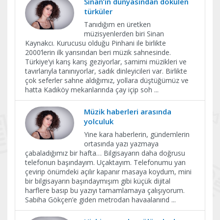
Sinan’ın dünyasından dökülen
türküler
Tanıdığım en üretken
müzisyenlerden biri Sinan
Kaynakcı. Kurucusu olduğu Pinhani ile birlikte
2000’lerin ilk yarısından beri müzik sahnesinde.
Türkiye’yi karış karış geziyorlar, samimi müzikleri ve
tavırlarıyla tanınıyorlar, sadık dinleyicileri var. Birlikte
çok seferler sahne aldığımız, yollara düştüğümüz ve
hatta Kadıköy mekanlarında çay içip soh
...
Müzik haberleri arasında
yolculuk
Yine kara haberlerin, gündemlerin
ortasında yazı yazmaya
çabaladığımız bir hafta… Bilgisayarın daha doğrusu
telefonun başındayım. Uçaktayım. Telefonumu yan
çevirip önümdeki açılır kapanır masaya koydum, mini
bir bilgisayarın başındaymışım gibi küçük dijital
harflere basıp bu yazıyı tamamlamaya çalışıyorum.
Sabiha Gökçen’e giden metrodan havaalanınd
...