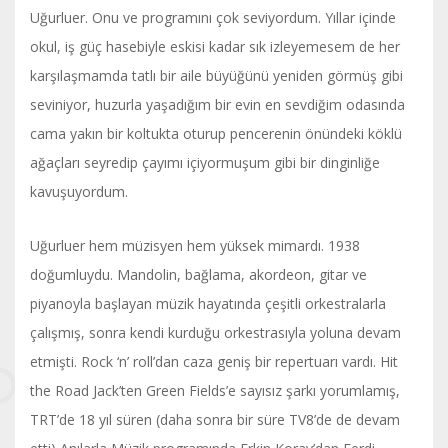
Uğurluer. Onu ve programını çok seviyordum. Yıllar içinde
okul, iş güç hasebiyle eskisi kadar sık izleyemesem de her
karşılaşmamda tatlı bir aile büyüğünü yeniden görmüş gibi
seviniyor, huzurla yaşadığım bir evin en sevdiğim odasında
cama yakın bir koltukta oturup pencerenin önündeki köklü
ağaçları seyredip çayımı içiyormuşum gibi bir dinginliğe
kavuşuyordum.
Uğurluer hem müzisyen hem yüksek mimardı. 1938
doğumluydu. Mandolin, bağlama, akordeon, gitar ve
piyanoyla başlayan müzik hayatında çeşitli orkestralarla
çalışmış, sonra kendi kurduğu orkestrasıyla yoluna devam
etmişti. Rock ‘n’ roll’dan caza geniş bir repertuarı vardı. Hit
the Road Jack’ten Green Fields’e sayısız şarkı yorumlamış,
TRT’de 18 yıl süren (daha sonra bir süre TV8’de de devam