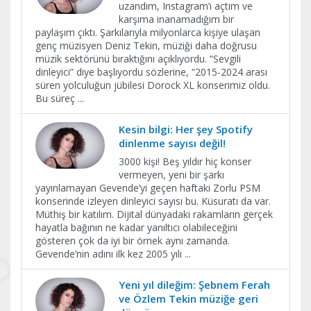
uzandım, Instagram’ı açtım ve
karşıma inanamadığım bir
paylaşım çıktı. Şarkılarıyla milyonlarca kişiye ulaşan
genç müzisyen Deniz Tekin, müziği daha doğrusu
müzik sektörünü bıraktığını açıklıyordu. “Sevgili
dinleyici” diye başlıyordu sözlerine, “2015-2024 arası
süren yolculuğun jübilesi Dorock XL konserimiz oldu.
Bu süreç
...
Kesin bilgi: Her şey Spotify
dinlenme sayısı değil!
3000 kişi! Beş yıldır hiç konser
vermeyen, yeni bir şarkı
yayınlamayan Gevende’yi geçen haftaki Zorlu PSM
konserinde izleyen dinleyici sayısı bu. Küsuratı da var.
Müthiş bir katılım. Dijital dünyadaki rakamların gerçek
hayatla bağının ne kadar yanıltıcı olabileceğini
gösteren çok da iyi bir örnek aynı zamanda.
Gevende’nin adını ilk kez 2005 yılı
...
Yeni yıl dileğim: Şebnem Ferah
ve Özlem Tekin müziğe geri