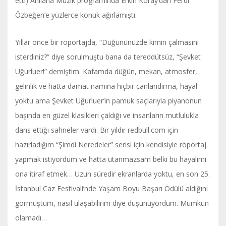
etti) Anılarla Müzik programında Erkin Koray’dan Ferdi
Özbeğen’e yüzlerce konuk ağırlamıştı.
Yıllar önce bir röportajda, “Düğününüzde kimin çalmasını
isterdiniz?” diye sorulmuştu bana da tereddütsüz, “Şevket
Uğurluer!” demiştim. Kafamda düğün, mekan, atmosfer,
gelinlik ve hatta damat namına hiçbir canlandırma, hayal
yoktu ama Şevket Uğurluer’in pamuk saçlarıyla piyanonun
başında en güzel klasikleri çaldığı ve insanların mutlulukla
dans ettiği sahneler vardı. Bir yıldır redbull.com için
hazırladığım “Şimdi Neredeler” serisi için kendisiyle röportaj
yapmak istiyordum ve hatta utanmazsam belki bu hayalimi
ona itiraf etmek… Uzun süredir ekranlarda yoktu, en son 25.
İstanbul Caz Festivali’nde Yaşam Boyu Başarı Ödülü aldığını
görmüştüm, nasıl ulaşabilirim diye düşünüyordum. Mümkün
olamadı…