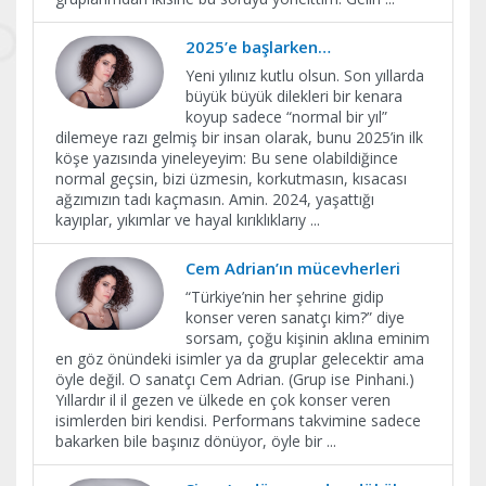
2025’e başlarken…
Yeni yılınız kutlu olsun. Son yıllarda
büyük büyük dilekleri bir kenara
koyup sadece “normal bir yıl”
dilemeye razı gelmiş bir insan olarak, bunu 2025’in ilk
köşe yazısında yineleyeyim: Bu sene olabildiğince
normal geçsin, bizi üzmesin, korkutmasın, kısacası
ağzımızın tadı kaçmasın. Amin. 2024, yaşattığı
kayıplar, yıkımlar ve hayal kırıklıklarıy
...
Cem Adrian’ın mücevherleri
“Türkiye’nin her şehrine gidip
konser veren sanatçı kim?” diye
sorsam, çoğu kişinin aklına eminim
en göz önündeki isimler ya da gruplar gelecektir ama
öyle değil. O sanatçı Cem Adrian. (Grup ise Pinhani.)
Yıllardır il il gezen ve ülkede en çok konser veren
isimlerden biri kendisi. Performans takvimine sadece
bakarken bile başınız dönüyor, öyle bir
...