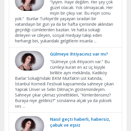
“İyiyim. Hayır değilim. Her şey çok
güzel olacak. Yok olmayacak. Her
inişin bir çıkışı var. Bu inişin sonu
yok.” Bunlar Türkiye’de yaşayan sıradan bir
vatandaşın bir gün ya da bir hafta içerisinde aklından
geçirdiği cümlelerden bazıları. Ve hatta sokağı
dinleyen ve izleyen, sosyal medyayı takip eden
herhangi biri, yukarıdaki gelgitlerin insanla
...
Gülmeye ihtiyacınız var mı?
“Gülmeye çok ihtiyacım var.” Bu
cümleyi kuran en az üç kişiyle
birlikte aynı mekânda, Kadıköy
Barlar Sokağı’ndaki BKM Mutfak’ın üst katında,
İstanbul Komedi Festivali kapsamında sahneye çıkan
Yaprak Ünver ve Selin Dilmaç’ın gösterisindeyim.
Sahneye çıkar çıkmaz yönelttikleri, “Kimlerdensiniz?
Buraya niye geldiniz?” sorularına alçak ya da yüksek
ses
...
Nasıl geçti haberli, habersiz,
çabuk ve eşsiz