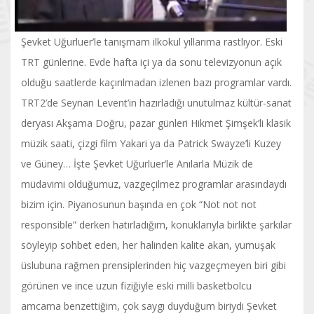
Şevket Uğurluer’le tanışmam ilkokul yıllarıma rastlıyor. Eski
TRT günlerine. Evde hafta içi ya da sonu televizyonun açık
olduğu saatlerde kaçırılmadan izlenen bazı programlar vardı.
TRT2’de Seynan Levent’in hazırladığı unutulmaz kültür-sanat
deryası Akşama Doğru, pazar günleri Hikmet Şimşek’li klasik
müzik saati, çizgi film Yakari ya da Patrick Swayze’li Kuzey
ve Güney… İşte Şevket Uğurluer’le Anılarla Müzik de
müdavimi olduğumuz, vazgeçilmez programlar arasındaydı
bizim için. Piyanosunun başında en çok “Not not not
responsible” derken hatırladığım, konuklarıyla birlikte şarkılar
söyleyip sohbet eden, her halinden kalite akan, yumuşak
üslubuna rağmen prensiplerinden hiç vazgeçmeyen biri gibi
görünen ve ince uzun fiziğiyle eski milli basketbolcu
amcama benzettiğim, çok saygı duyduğum biriydi Şevket