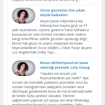
Oscar gecesinin öne çıkan
müzik hadiseleri
Geçen pazar milyonlarca kişi
televizyonun başına geçti ve 97
yıldır düzenlenen, üzerine günlerce hatta haftalarca
konuşulan bir ödül törenini merakla izledi. Sadece
hangi ismin/filmin zaferle geceden ayrılacağı değil,
kırmızı halı geçişi ve sürpriz olaylarıyla da insanı
heyecanlandıran Oscar ödülleri, 2 Mart Pazar akşamı
Los Angeles’taki Dolby Tiya
...
Reese Witherspoon’un bana
tanıttığı yetenek: Lola Young
“Hayatta sizi ansızın çok
heyecanlandıran şey nedir?” diye
sorsam (ki normalde yazılarımı yazmadan önce bu
soruları Instagram’dan takipçilere sorardım ama
ülke/hayat gündeminde buna da mecal kalmadı) belki
de birden fazla yanıtınız olacaktır. Fikrimin
sağlamasını yapmak için yazıya ara verip WhatsApp
gruplarımdan ikisine bu soruyu yönelttim. Gelin
...