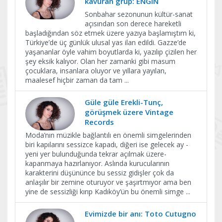
kavuran grup: ENGIN
Sonbahar sezonunun kültür-sanat
açısından son derece hareketli
başladığından söz etmek üzere yazıya başlamıştım ki,
Türkiye’de üç günlük ulusal yas ilan edildi. Gazze’de
yaşananlar öyle vahim boyutlarda ki, yazılıp çizilen her
şey eksik kalıyor. Olan her zamanki gibi masum
çocuklara, insanlara oluyor ve yıllara yayılan,
maalesef hiçbir zaman da tam
...
Güle güle Erekli-Tunç,
görüşmek üzere Vintage
Records
Moda’nın müzikle bağlantılı en önemli simgelerinden
biri kapılarını sessizce kapadı, diğeri ise gelecek ay -
yeni yer bulunduğunda tekrar açılmak üzere-
kapanmaya hazırlanıyor. Aslında kurucularının
karakterini düşününce bu sessiz gidişler çok da
anlaşılır bir zemine oturuyor ve şaşırtmıyor ama ben
yine de sessizliği kırıp Kadıköy’ün bu önemli simge
...
Evimizde bir anı: Toto Cutugno