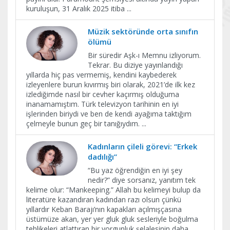
kuruluşun, 31 Aralık 2025 itiba
...
Müzik sektöründe orta sınıfın
ölümü
Bir süredir Aşk-ı Memnu izliyorum.
Tekrar. Bu diziye yayınlandığı
yıllarda hiç pas vermemiş, kendini kaybederek
izleyenlere burun kıvırmış biri olarak, 2021’de ilk kez
izlediğimde nasıl bir cevher kaçırmış olduğuma
inanamamıştım. Türk televizyon tarihinin en iyi
işlerinden biriydi ve ben de kendi ayağıma taktığım
çelmeyle bunun geç bir tanığıydım.
...
Kadınların çileli görevi: “Erkek
dadılığı”
“Bu yaz öğrendiğin en iyi şey
nedir?” diye sorsanız, yanıtım tek
kelime olur: “Mankeeping.” Allah bu kelimeyi bulup da
literatüre kazandıran kadından razı olsun çünkü
yıllardır Keban Barajı’nın kapakları açılmışçasına
üstümüze akan, yer yer gluk gluk sesleriyle boğulma
tehlikeleri atlattıran bir yorgunluk şelalesinin daha