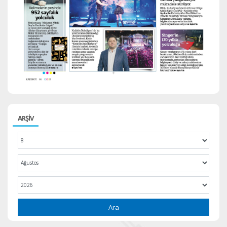
ARŞİV
Ara