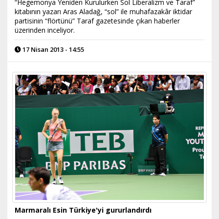
“Hegemonya Yeniden Kurulurken Sol Liberalizm ve Taraf”
kitabının yazarı Aras Aladağ, “sol” ile muhafazakâr iktidar
partisinin “flörtünü” Taraf gazetesinde çıkan haberler
üzerinden inceliyor.
17 Nisan 2013 - 14:55
Marmaralı Esin Türkiye'yi gururlandırdı