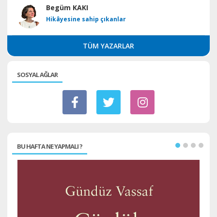
Begüm KAKI
Hikâyesine sahip çıkanlar
TÜM YAZARLAR
SOSYAL AĞLAR
BU HAFTA NE YAPMALI ?