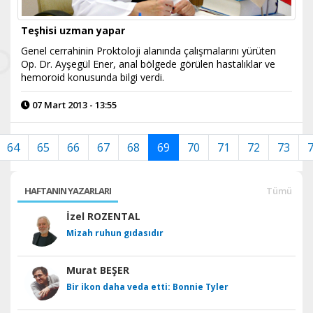
Teşhisi uzman yapar
Genel cerrahinin Proktoloji alanında çalışmalarını yürüten
Op. Dr. Ayşegül Ener, anal bölgede görülen hastalıklar ve
hemoroid konusunda bilgi verdi.
07 Mart 2013 - 13:55
64
65
66
67
68
69
70
71
72
73
HAFTANIN YAZARLARI
Tümü
İzel ROZENTAL
Mizah ruhun gıdasıdır
Murat BEŞER
Bir ikon daha veda etti: Bonnie Tyler