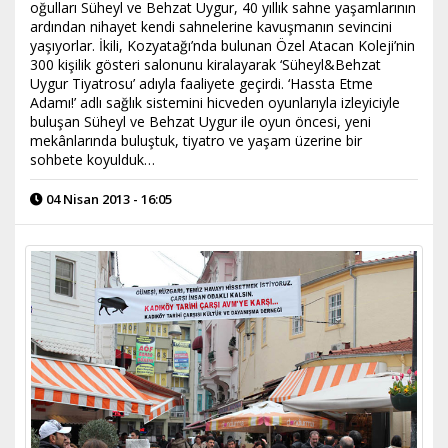
oğulları Süheyl ve Behzat Uygur, 40 yıllık sahne yaşamlarının
ardından nihayet kendi sahnelerine kavuşmanın sevincini
yaşıyorlar. İkili, Kozyatağı’nda bulunan Özel Atacan Koleji’nin
300 kişilik gösteri salonunu kiralayarak ‘Süheyl&Behzat
Uygur Tiyatrosu’ adıyla faaliyete geçirdi. ‘Hassta Etme
Adamı!’ adlı sağlık sistemini hicveden oyunlarıyla izleyiciyle
buluşan Süheyl ve Behzat Uygur ile oyun öncesi, yeni
mekânlarında buluştuk, tiyatro ve yaşam üzerine bir
sohbete koyulduk…
04 Nisan 2013 - 16:05