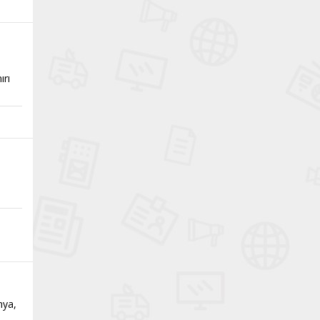
ırı
nya,