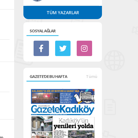
TÜM YAZARLAR
SOSYAL AĞLAR
GAZETE'DE BU HAFTA
Tümü
n
ip