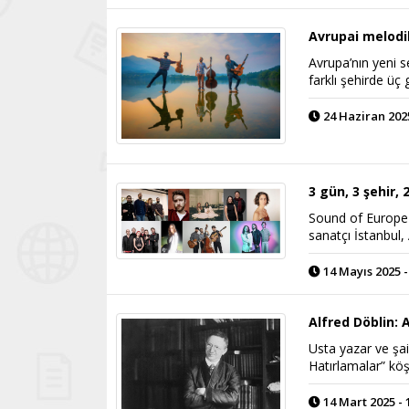
Avrupai melodil
Avrupa’nın yeni s
farklı şehirde üç
24 Haziran 2025
3 gün, 3 şehir, 
Sound of Europe 
sanatçı İstanbul,
14 Mayıs 2025 -
Alfred Döblin:
Usta yazar ve şai
Hatırlamalar” köş
14 Mart 2025 - 