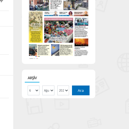
ARŞİV
Ara