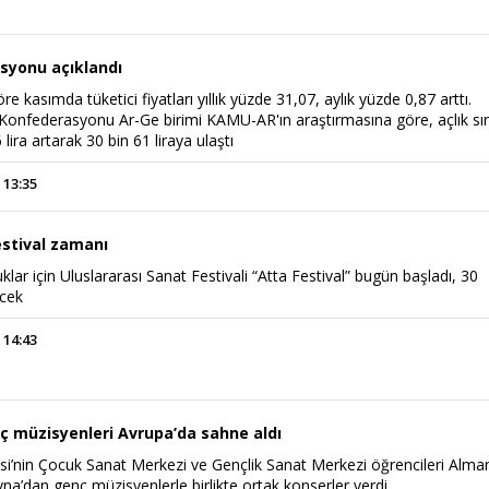
asyonu açıklandı
re kasımda tüketici fiyatları yıllık yüzde 31,07, aylık yüzde 0,87 arttı.
 Konfederasyonu Ar-Ge birimi KAMU-AR'ın araştırmasına göre, açlık sın
lira artarak 30 bin 61 liraya ulaştı
 13:35
estival zamanı
lar için Uluslararası Sanat Festivali “Atta Festival” bugün başladı, 30
ecek
 14:43
ç müzisyenleri Avrupa’da sahne aldı
si’nin Çocuk Sanat Merkezi ve Gençlik Sanat Merkezi öğrencileri Alma
na’dan genç müzisyenlerle birlikte ortak konserler verdi