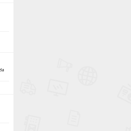
ç
zla
n