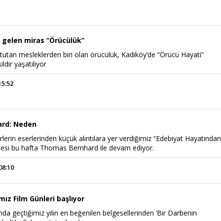
e gelen miras “Örücülük”
utan mesleklerden biri olan örücülük, Kadıköy’de “Örücü Hayati”
ldir yaşatılıyor
15:52
rd: Neden
rlerin eserlerinden küçük alıntılara yer verdiğimiz “Edebiyat Hayatında
şesi bu hafta Thomas Bernhard ile devam ediyor.
08:10
ız Film Günleri başlıyor
da geçtiğimiz yılın en beğenilen belgesellerinden ‘Bir Darbenin