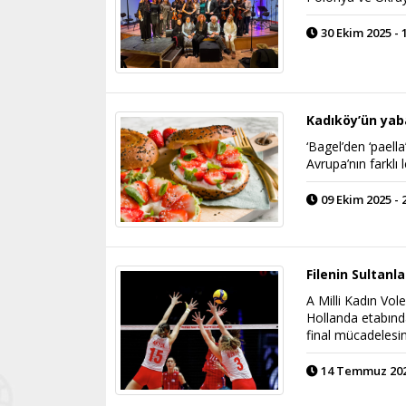
30 Ekim 2025 - 
Kadıköy’ün yab
‘Bagel’den ‘paella
Avrupa’nın farklı 
09 Ekim 2025 - 
Filenin Sultanl
A Milli Kadın Vo
Hollanda etabında
final mücadelesi
14 Temmuz 2025