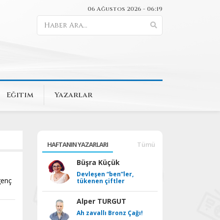
06 Ağustos 2026 - 06:19
Eğitim
Yazarlar
HAFTANIN YAZARLARI
Tümü
Büşra Küçük
Devleşen “ben”ler,
genç
tükenen çiftler
Alper TURGUT
Ah zavallı Bronz Çağı!