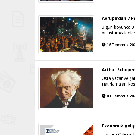
Avrupa’dan 7 k
3 gün boyunca 3 ş
buluşturacak ola
16 Temmuz 2026
Arthur Schopen
Usta yazar ve şai
Hatırlamalar” kö
03 Temmuz 2026
Ekonomik gelişi
Toplum Çalışmala