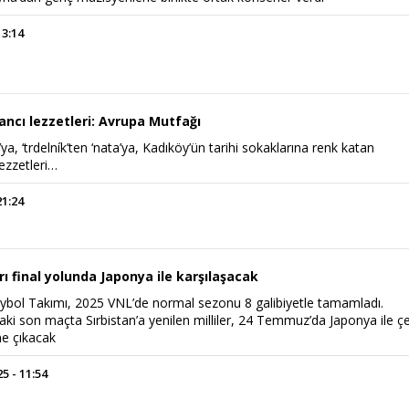
13:14
ancı lezzetleri: Avrupa Mutfağı
’ya, ‘trdelník’ten ‘nata’ya, Kadıköy’ün tarihi sokaklarına renk katan
lezzetleri…
21:24
arı final yolunda Japonya ile karşılaşacak
leybol Takımı, 2025 VNL’de normal sezonu 8 galibiyetle tamamladı.
ki son maçta Sırbistan’a yenilen milliler, 24 Temmuz’da Japonya ile ç
ne çıkacak
 - 11:54