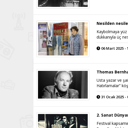
Nesilden nesil
Kaybolmaya yüz t
dükkanıyla üç nesi
06 Mart 2025 - 
Thomas Bernha
Usta yazar ve şai
Hatırlamalar” kö
31 Ocak 2025 - 
2. Sanat Dünyam
Festival kapsamın