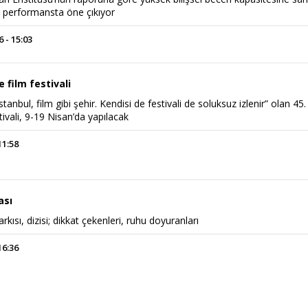
 performansta öne çıkıyor
 - 15:03
e film festivali
İstanbul, film gibi şehir. Kendisi de festivali de soluksuz izlenir” olan 45.
tivali, 9-19 Nisan’da yapılacak
11:58
ası
arkısı, dizisi; dikkat çekenleri, ruhu doyuranları
16:36