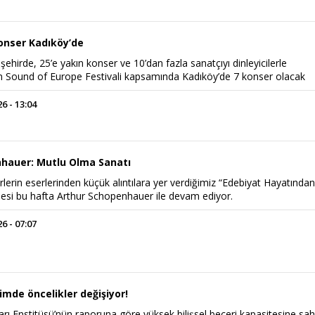
onser Kadıköy’de
ehirde, 25’e yakın konser ve 10’dan fazla sanatçıyı dinleyicilerle
n Sound of Europe Festivali kapsamında Kadıköy’de 7 konser olacak
 - 13:04
hauer: Mutlu Olma Sanatı
rlerin eserlerinden küçük alıntılara yer verdiğimiz “Edebiyat Hayatında
şesi bu hafta Arthur Schopenhauer ile devam ediyor.
 - 07:07
mde öncelikler değişiyor!
rı Enstitüsü’nün raporuna göre yüksek bilişsel beceri kapasitesine sah