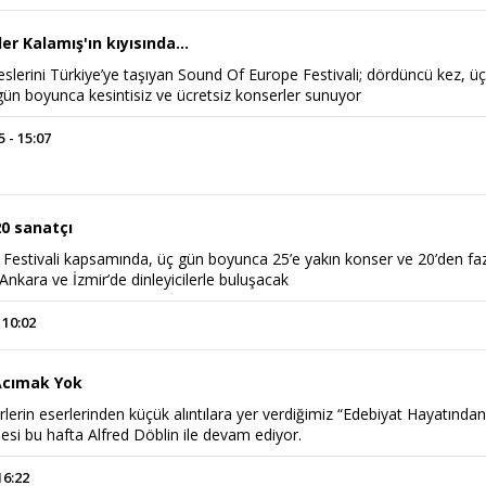
er Kalamış'ın kıyısında...
eslerini Türkiye’ye taşıyan Sound Of Europe Festivali; dördüncü kez, ü
 gün boyunca kesintisiz ve ücretsiz konserler sunuyor
 - 15:07
20 sanatçı
Festivali kapsamında, üç gün boyunca 25’e yakın konser ve 20’den fa
 Ankara ve İzmir’de dinleyicilerle buluşacak
 10:02
 Acımak Yok
rlerin eserlerinden küçük alıntılara yer verdiğimiz “Edebiyat Hayatında
esi bu hafta Alfred Döblin ile devam ediyor.
16:22