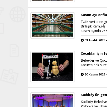
Kasım ayı enfl
TÜİK verilerine gö
Birleşik Kamu-İş
kasım ayında 266 
03 Aralık 2025 -
Çocuklar için f
Bebekler ve Çocuk
Kasım’a dek sür
20 Kasım 2025 -
Kadıköy’ün gen
Kadıköy Belediye
Polonya ve Ukray