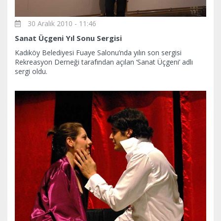
30 Aralık 2010 - 11:46
Sanat Üçgeni Yıl Sonu Sergisi
Kadıköy Belediyesi Fuaye Salonu’nda yılın son sergisi
Rekreasyon Derneği tarafından açılan ‘Sanat Üçgeni’ adlı
sergi oldu.