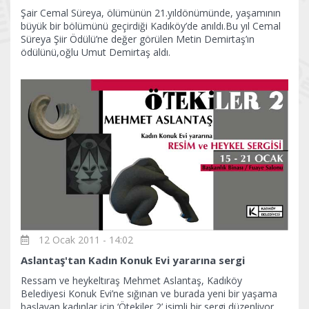
Şair Cemal Süreya, ölümünün 21.yıldönümünde, yaşamının
büyük bir bölümünü geçirdiği Kadıköy’de anıldı.Bu yıl Cemal
Süreya Şiir Ödülü’ne değer görülen Metin Demirtaş’ın
ödülünü,oğlu Umut Demirtaş aldı.
12 Ocak 2011 - 14:02
Aslantaş'tan Kadın Konuk Evi yararına sergi
Ressam ve heykeltıraş Mehmet Aslantaş, Kadıköy
Belediyesi Konuk Evi’ne sığınan ve burada yeni bir yaşama
başlayan kadınlar için ‘Ötekiler 2’ isimli bir sergi düzenliyor.