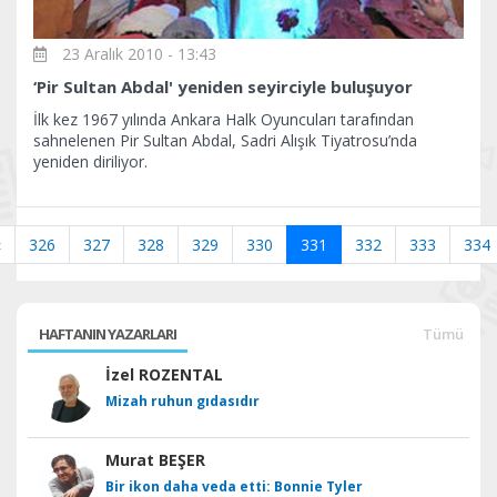
23 Aralık 2010 - 13:43
‘Pir Sultan Abdal' yeniden seyirciyle buluşuyor
İlk kez 1967 yılında Ankara Halk Oyuncuları tarafından
sahnelenen Pir Sultan Abdal, Sadri Alışık Tiyatrosu’nda
yeniden diriliyor.
«
326
327
328
329
330
331
332
333
334
HAFTANIN YAZARLARI
Tümü
İzel ROZENTAL
Mizah ruhun gıdasıdır
Murat BEŞER
Bir ikon daha veda etti: Bonnie Tyler