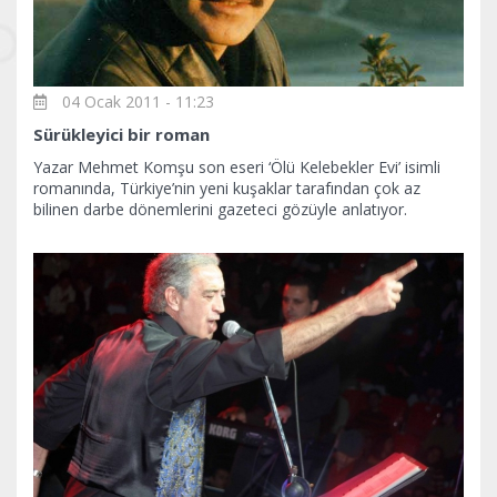
04 Ocak 2011 - 11:23
Sürükleyici bir roman
Yazar Mehmet Komşu son eseri ‘Ölü Kelebekler Evi’ isimli
romanında, Türkiye’nin yeni kuşaklar tarafından çok az
bilinen darbe dönemlerini gazeteci gözüyle anlatıyor.