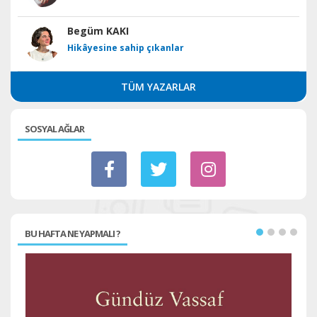
Begüm KAKI
Hikâyesine sahip çıkanlar
TÜM YAZARLAR
SOSYAL AĞLAR
BU HAFTA NE YAPMALI ?