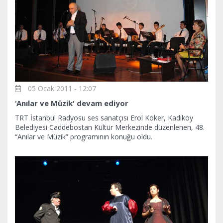
05 Ocak 2011 - 12:07
‘Anılar ve Müzik' devam ediyor
TRT İstanbul Radyosu ses sanatçısı Erol Köker, Kadıköy
Belediyesi Caddebostan Kültür Merkezinde düzenlenen, 48.
“Anılar ve Müzik” programının konuğu oldu.