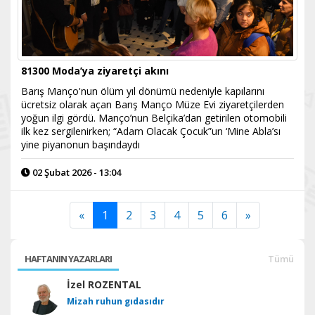
81300 Moda’ya ziyaretçi akını
Barış Manço'nun ölüm yıl dönümü nedeniyle kapılarını
ücretsiz olarak açan Barış Manço Müze Evi ziyaretçilerden
yoğun ilgi gördü. Manço’nun Belçika’dan getirilen otomobili
ilk kez sergilenirken; “Adam Olacak Çocuk”un ‘Mine Abla’sı
yine piyanonun başındaydı
02 Şubat 2026 - 13:04
«
1
2
3
4
5
6
»
HAFTANIN YAZARLARI
Tümü
İzel ROZENTAL
Mizah ruhun gıdasıdır