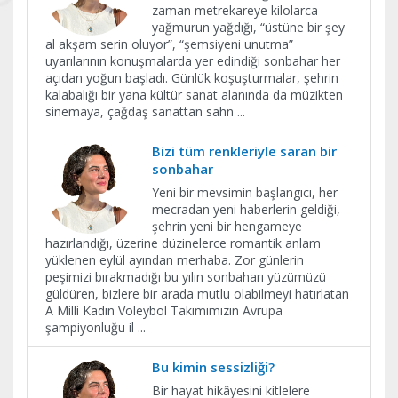
zaman metrekareye kilolarca
yağmurun yağdığı, “üstüne bir şey
al akşam serin oluyor”, “şemsiyeni unutma”
uyarılarının konuşmalarda yer edindiği sonbahar her
açıdan yoğun başladı. Günlük koşuşturmalar, şehrin
kalabalığı bir yana kültür sanat alanında da müzikten
sinemaya, çağdaş sanattan sahn
...
Bizi tüm renkleriyle saran bir
sonbahar
Yeni bir mevsimin başlangıcı, her
mecradan yeni haberlerin geldiği,
şehrin yeni bir hengameye
hazırlandığı, üzerine düzinelerce romantik anlam
yüklenen eylül ayından merhaba. Zor günlerin
peşimizi bırakmadığı bu yılın sonbaharı yüzümüzü
güldüren, bizlere bir arada mutlu olabilmeyi hatırlatan
A Milli Kadın Voleybol Takımımızın Avrupa
şampiyonluğu il
...
Bu kimin sessizliği?
Bir hayat hikâyesini kitlelere