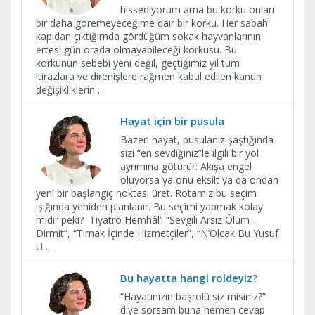
hissediyorum ama bu korku onları
bir daha göremeyeceğime dair bir korku. Her sabah
kapıdan çıktığımda gördüğüm sokak hayvanlarının
ertesi gün orada olmayabileceği korkusu. Bu
korkunun sebebi yeni değil, geçtiğimiz yıl tüm
itirazlara ve direnişlere rağmen kabul edilen kanun
değişikliklerin
...
​Hayat için bir pusula
Bazen hayat, pusulanız şaştığında
sizi “en sevdiğiniz”le ilgili bir yol
ayrımına götürür: Akışa engel
oluyorsa ya onu eksilt ya da ondan
yeni bir başlangıç noktası üret. Rotamız bu seçim
ışığında yeniden planlanır. Bu seçimi yapmak kolay
mıdır peki? Tiyatro Hemhâl’i “Sevgili Arsız Ölüm –
Dirmit”, “Tırnak İçinde Hizmetçiler”, “N’Olcak Bu Yusuf
U
...
Bu hayatta hangi roldeyiz?
“Hayatınızın başrolü siz misiniz?”
diye sorsam buna hemen cevap