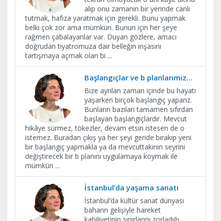
alıp onu zamanın bir yerinde canlı
tutmak, hafıza yaratmak için gerekli. Bunu yapmak
belki çok zor ama mümkün. Bunun için her şeye
rağmen çabalayanlar var. Duyan gözlere, amacı
doğrudan tiyatromuza dair belleğin inşasını
tartışmaya açmak olan bi
...
Başlangıçlar ve b planlarımız…
Bize ayrılan zaman içinde bu hayatı
yaşarken birçok başlangıç yaparız.
Bunların bazıları tamamen sıfırdan
başlayan başlangıçlardır. Mevcut
hikâye sürmez, tökezler, devam etsin istesen de o
istemez. Buradan çıkış ya her şeyi geride bırakıp yeni
bir başlangıç yapmakla ya da mevcuttakinin seyrini
değiştirecek bir b planını uygulamaya koymak ile
mümkün
...
İstanbul’da yaşama sanatı
İstanbul’da kültür sanat dünyası
baharın gelişiyle hareket
kabiliyetinin sınırlarını zorladığı