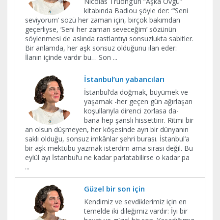
Nicolas Truong’un “Aşka Övgü”
kitabında Badiou şöyle der: “‘Seni
seviyorum’ sözü her zaman için, birçok bakımdan
geçerliyse, ‘Seni her zaman seveceğim’ sözünün
söylenmesi de aslında rastlantıyı sonsuzlukta sabitler.
Bir anlamda, her aşk sonsuz olduğunu ilan eder:
İlanın içinde vardır bu… Son
...
İstanbul’un yabancıları
İstanbul’da doğmak, büyümek ve
yaşamak -her geçen gün ağırlaşan
koşullarıyla direnci zorlasa da-
bana hep şanslı hissettirir. Ritmi bir
an olsun düşmeyen, her köşesinde ayrı bir dünyanın
saklı olduğu, sonsuz imkânlar şehri burası. İstanbul’a
bir aşk mektubu yazmak isterdim ama sırası değil. Bu
eylül ayı İstanbul’u ne kadar parlatabilirse o kadar pa
...
Güzel bir son için
Kendimiz ve sevdiklerimiz için en
temelde iki dileğimiz vardır: İyi bir