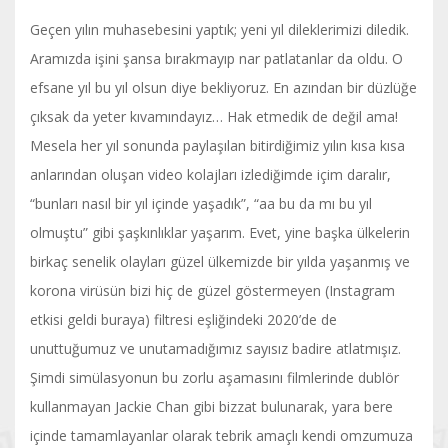
Geçen yılın muhasebesini yaptık; yeni yıl dileklerimizi diledik.
Aramızda işini şansa bırakmayıp nar patlatanlar da oldu. O
efsane yıl bu yıl olsun diye bekliyoruz. En azından bir düzlüğe
çıksak da yeter kıvamındayız… Hak etmedik de değil ama!
Mesela her yıl sonunda paylaşılan bitirdiğimiz yılın kısa kısa
anlarından oluşan video kolajları izlediğimde içim daralır,
“bunları nasıl bir yıl içinde yaşadık”, “aa bu da mı bu yıl
olmuştu” gibi şaşkınlıklar yaşarım. Evet, yine başka ülkelerin
birkaç senelik olayları güzel ülkemizde bir yılda yaşanmış ve
korona virüsün bizi hiç de güzel göstermeyen (Instagram
etkisi geldi buraya) filtresi eşliğindeki 2020’de de
unuttuğumuz ve unutamadığımız sayısız badire atlatmışız.
Şimdi simülasyonun bu zorlu aşamasını filmlerinde dublör
kullanmayan Jackie Chan gibi bizzat bulunarak, yara bere
içinde tamamlayanlar olarak tebrik amaçlı kendi omzumuza