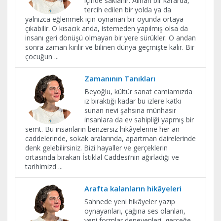
içinde saklanır. Alınan bir kararda,
tercih edilen bir yolda ya da
yalnızca eğlenmek için oynanan bir oyunda ortaya
çıkabilir. O kısacık anda, istemeden yapılmış olsa da
insanı geri dönüşü olmayan bir yere sürükler. O andan
sonra zaman kırılır ve bilinen dünya geçmişte kalır. Bir
çocuğun
...
Zamanının Tanıkları
Beyoğlu, kültür sanat camiamızda
iz bıraktığı kadar bu izlere katkı
sunan nevi şahsına münhasır
insanlara da ev sahipliği yapmış bir
semt. Bu insanların benzersiz hikâyelerine her an
caddelerinde, sokak aralarında, apartman dairelerinde
denk gelebilirsiniz. Bizi hayaller ve gerçeklerin
ortasında bırakan İstiklal Caddesi’nin ağırladığı ve
tarihimizd
...
Arafta kalanların hikâyeleri
Sahnede yeni hikâyeler yazıp
oynayanları, çağına ses olanları,
yeni formlar deneyenleri, gerçeğe