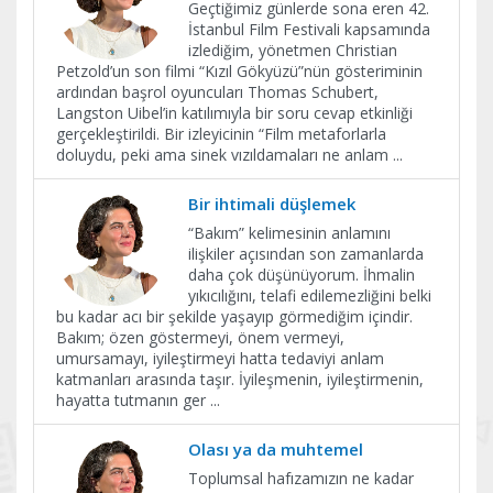
Geçtiğimiz günlerde sona eren 42.
İstanbul Film Festivali kapsamında
izlediğim, yönetmen Christian
Petzold’un son filmi “Kızıl Gökyüzü”nün gösteriminin
ardından başrol oyuncuları Thomas Schubert,
Langston Uibel’in katılımıyla bir soru cevap etkinliği
gerçekleştirildi. Bir izleyicinin “Film metaforlarla
doluydu, peki ama sinek vızıldamaları ne anlam
...
Bir ihtimali düşlemek
“Bakım” kelimesinin anlamını
ilişkiler açısından son zamanlarda
daha çok düşünüyorum. İhmalin
yıkıcılığını, telafi edilemezliğini belki
bu kadar acı bir şekilde yaşayıp görmediğim içindir.
Bakım; özen göstermeyi, önem vermeyi,
umursamayı, iyileştirmeyi hatta tedaviyi anlam
katmanları arasında taşır. İyileşmenin, iyileştirmenin,
hayatta tutmanın ger
...
Olası ya da muhtemel
Toplumsal hafızamızın ne kadar