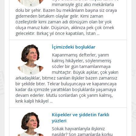
mimarisiyle göz alıcı mekânlarla
dolu bir şehir. Bazen bu mekânların başına siz oraya
gidemeden birtakım olaylar gelir. Kimi zaman
özelleştirilir kimi zaman adı dönüşüm olan bir yok
oluşa maruz kalır. Düşünün, aklınıza pek çok örnek
gelecektir. Birkaç yıl önce kapatılan, İstan
...
İçimizdeki boşluklar
Kapanmamış defterler, yarım
kalmış hikâyeler, söylenmemiş
sözler bir gün tamamlanmaya
muhtaçtır. Büyük aşklar, çok yakın
arkadaşlıklar, bitmez sanılan ilişkiler bazen zamansız
bir şekilde biter. Tekrar buluşuncaya ve kapanıncaya
kadar da içimizde yarattıkları boşluklarda yaşamaya
devam ederler. Mutlu sonlardan çok yarım kalmış,
kırık kalpli hikâyel
...
Köpekler ve şiddetin farklı
yüzleri
Sokak hayvanlarıyla ilişkiniz
nasıldır? Son zamanlarda korku