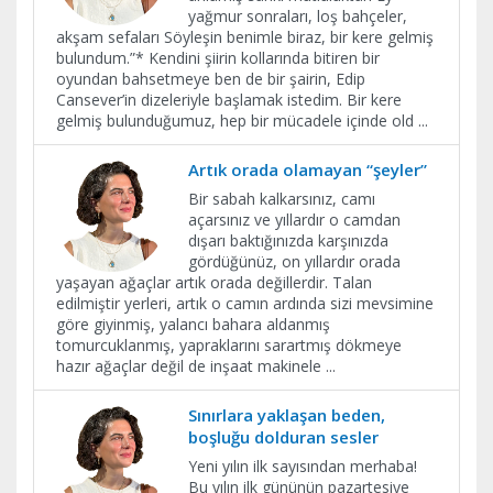
yağmur sonraları, loş bahçeler,
akşam sefaları Söyleşin benimle biraz, bir kere gelmiş
bulundum.”* Kendini şiirin kollarında bitiren bir
oyundan bahsetmeye ben de bir şairin, Edip
Cansever’in dizeleriyle başlamak istedim. Bir kere
gelmiş bulunduğumuz, hep bir mücadele içinde old
...
Artık orada olamayan “şeyler”
Bir sabah kalkarsınız, camı
açarsınız ve yıllardır o camdan
dışarı baktığınızda karşınızda
gördüğünüz, on yıllardır orada
yaşayan ağaçlar artık orada değillerdir. Talan
edilmiştir yerleri, artık o camın ardında sizi mevsimine
göre giyinmiş, yalancı bahara aldanmış
tomurcuklanmış, yapraklarını sarartmış dökmeye
hazır ağaçlar değil de inşaat makinele
...
Sınırlara yaklaşan beden,
boşluğu dolduran sesler
Yeni yılın ilk sayısından merhaba!
Bu yılın ilk gününün pazartesiye