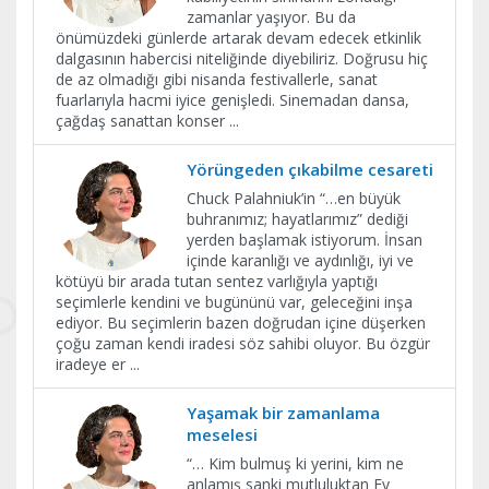
zamanlar yaşıyor. Bu da
önümüzdeki günlerde artarak devam edecek etkinlik
dalgasının habercisi niteliğinde diyebiliriz. Doğrusu hiç
de az olmadığı gibi nisanda festivallerle, sanat
fuarlarıyla hacmi iyice genişledi. Sinemadan dansa,
çağdaş sanattan konser
...
Yörüngeden çıkabilme cesareti
Chuck Palahniuk’in “…en büyük
buhranımız; hayatlarımız” dediği
yerden başlamak istiyorum. İnsan
içinde karanlığı ve aydınlığı, iyi ve
kötüyü bir arada tutan sentez varlığıyla yaptığı
seçimlerle kendini ve bugününü var, geleceğini inşa
ediyor. Bu seçimlerin bazen doğrudan içine düşerken
çoğu zaman kendi iradesi söz sahibi oluyor. Bu özgür
iradeye er
...
Yaşamak bir zamanlama
meselesi
“… Kim bulmuş ki yerini, kim ne
anlamış sanki mutluluktan Ey