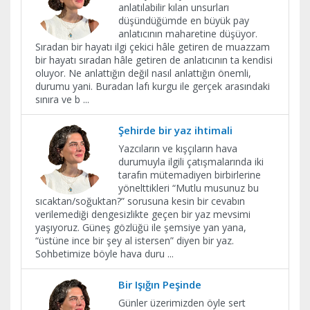
anlatılabilir kılan unsurları
düşündüğümde en büyük pay
anlatıcının maharetine düşüyor.
Sıradan bir hayatı ilgi çekici hâle getiren de muazzam
bir hayatı sıradan hâle getiren de anlatıcının ta kendisi
oluyor. Ne anlattığın değil nasıl anlattığın önemli,
durumu yani. Buradan lafı kurgu ile gerçek arasındaki
sınıra ve b
...
Şehirde bir yaz ihtimali
Yazcıların ve kışçıların hava
durumuyla ilgili çatışmalarında iki
tarafın mütemadiyen birbirlerine
yönelttikleri “Mutlu musunuz bu
sıcaktan/soğuktan?” sorusuna kesin bir cevabın
verilemediği dengesizlikte geçen bir yaz mevsimi
yaşıyoruz. Güneş gözlüğü ile şemsiye yan yana,
“üstüne ince bir şey al istersen” diyen bir yaz.
Sohbetimize böyle hava duru
...
Bir Işığın Peşinde
Günler üzerimizden öyle sert