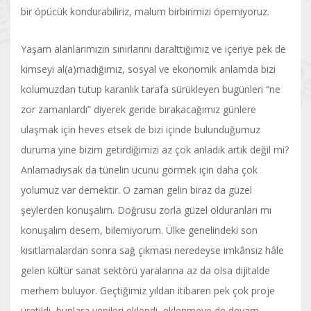
bir öpücük kondurabiliriz, malum birbirimizi öpemiyoruz.
Yaşam alanlarımızın sınırlarını daralttığımız ve içeriye pek de
kimseyi al(a)madığımız, sosyal ve ekonomik anlamda bizi
kolumuzdan tutup karanlık tarafa sürükleyen bugünleri “ne
zor zamanlardı” diyerek geride bırakacağımız günlere
ulaşmak için heves etsek de bizi içinde bulunduğumuz
duruma yine bizim getirdiğimizi az çok anladık artık değil mi?
Anlamadıysak da tünelin ucunu görmek için daha çok
yolumuz var demektir. O zaman gelin biraz da güzel
şeylerden konuşalım. Doğrusu zorla güzel olduranları mı
konuşalım desem, bilemiyorum. Ülke genelindeki son
kısıtlamalardan sonra sağ çıkması neredeyse imkânsız hâle
gelen kültür sanat sektörü yaralarına az da olsa dijitalde
merhem buluyor. Geçtiğimiz yıldan itibaren pek çok proje
üretildi, bunlara yenileri eklendi, eklenmeye de devam