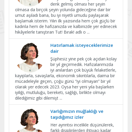
denk gelmiş olması her şeyin
olmasa da birçok şeyin yolunda gideceğine dair bir
umut aşıladı bana, bu iyi niyetli umudu paylaşarak
başlamak isterim. Yılın ilk yazısında hem çok güçlü bir
kadınla hem de hafızanızda ve kalbinizde yer edinecek
hikâyelerle tanıştıran Tut! Bırak! adlı o
...
Hatırlamak isteyeceklerimize
dair
Şüphesiz yine pek çok açıdan kolay
bir yıl geçirmedik. Hafızalarımızda
iyi anılardan çok büyük felaketlerle,
kayıplarla, savaşlarla, ekonomik sıkıntılarla, daima bir
mücadeleyle geçen, çoğu günü “iyi olmayan” bir yıl
olarak yer edecek 2023. Oysa her yeni yıla başlarken
iyiliği, mutluluğu, bereketi, sağlığı, birlikte olmayı
dilediğimiz gibi dilemişt
...
Varlığımızın muğlaklığı ve
taşıdığımız izler
Her ayrıntısı incelikle düşünülerek,
farklı disiplinlerden ihtiyacı kadar