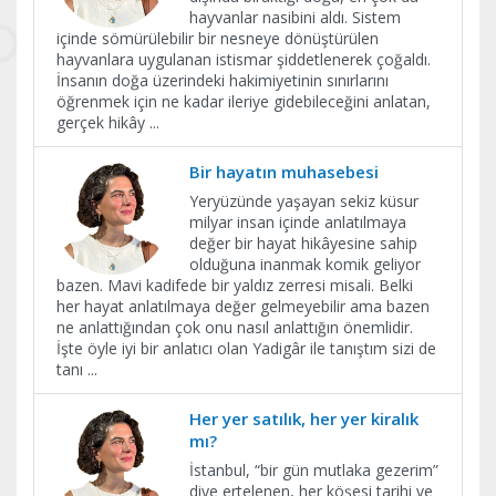
hayvanlar nasibini aldı. Sistem
içinde sömürülebilir bir nesneye dönüştürülen
hayvanlara uygulanan istismar şiddetlenerek çoğaldı.
İnsanın doğa üzerindeki hakimiyetinin sınırlarını
öğrenmek için ne kadar ileriye gidebileceğini anlatan,
gerçek hikây
...
Bir hayatın muhasebesi
Yeryüzünde yaşayan sekiz küsur
milyar insan içinde anlatılmaya
değer bir hayat hikâyesine sahip
olduğuna inanmak komik geliyor
bazen. Mavi kadifede bir yaldız zerresi misali. Belki
her hayat anlatılmaya değer gelmeyebilir ama bazen
ne anlattığından çok onu nasıl anlattığın önemlidir.
İşte öyle iyi bir anlatıcı olan Yadigâr ile tanıştım sizi de
tanı
...
Her yer satılık, her yer kiralık
mı?
İstanbul, “bir gün mutlaka gezerim”
diye ertelenen, her köşesi tarihi ve