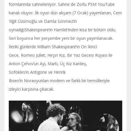
formlarında sahneleniyor. Sahne de Zorlu PSM YouTube
kanalı oluyor. İlk oyun dün akşam (7 Ocak) yayımlanan, Cem
Yiğit Üzümoğlu ve Damla Sönmez’in
oynadığıShakespeare’in Hamlet’inden kısa bir bölüm oldu.
Seri boyunca her perşembe yeni bir oyun yayımlanacak.
İleriki günlerde William Shakespeare’in On İkinci
Gece, Romeo Juliet, Hırçın Kız, Bir Yaz Gecesi Rüyası ile
Anton Çehov’un Ayı, Martı, Üç Kız Kardeş,
Sofokles’in Antigone ve Henrik
Ibsen’in Noraoyunları modern ve farklı bir temsilleriyle
izleyici karşısına çıkacak.