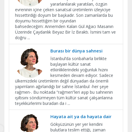
yararlanılarak yaratılan, özgün
evreninin içine çeken sanatsal üretimlerin izleyiciye
hissettirdiği doyum bir başkadır. Son zamanlarda bu
doyumu hissettiğim bir oyundan
bahsedeceğim: Annemden Kalan Gül Ağacı Masanın
Üzerinde Çaydanlık Beyaz Bir İz Bıraktı. İsmini tam ve
doğru
...
Burası bir dünya sahnesi
İstanbul’da sonbaharla birlikte
başlayan kültür sanat
etkinliklerindeki yoğunluk hızını
kesmeden devam ediyor. Sadece
ülkemizdeki üretimlerin değil dünyadan da önemli
yapımların ağırlandığı bir sahne İstanbul -her şeye
rağmen-. Bu noktada “rağmen”leri aşıp bu sahnenin
ışıltısını söndürmeyen tüm kültür sanat çalışanlarına
teşekkürlerimi buradan da i
...
Hayata ait ya da hayata dair
Gökyüzünün yer yer kendini
bulutlara teslim ettiği, zaman