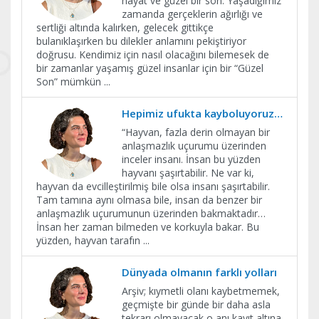
hayat ve güzel bir son. Yaşadığımız
zamanda gerçeklerin ağırlığı ve
sertliği altında kalırken, gelecek gittikçe
bulanıklaşırken bu dilekler anlamını pekiştiriyor
doğrusu. Kendimiz için nasıl olacağını bilemesek de
bir zamanlar yaşamış güzel insanlar için bir “Güzel
Son” mümkün
...
Hepimiz ufukta kayboluyoruz…
“Hayvan, fazla derin olmayan bir
anlaşmazlık uçurumu üzerinden
inceler insanı. İnsan bu yüzden
hayvanı şaşırtabilir. Ne var ki,
hayvan da evcilleştirilmiş bile olsa insanı şaşırtabilir.
Tam tamına aynı olmasa bile, insan da benzer bir
anlaşmazlık uçurumunun üzerinden bakmaktadır…
İnsan her zaman bilmeden ve korkuyla bakar. Bu
yüzden, hayvan tarafın
...
Dünyada olmanın farklı yolları
Arşiv; kıymetli olanı kaybetmemek,
geçmişte bir günde bir daha asla
tekrarı olmayacak o anı kayıt altına