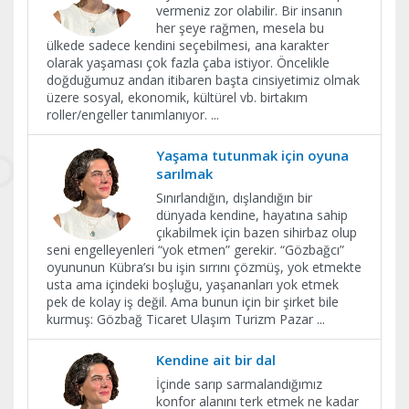
vermeniz zor olabilir. Bir insanın
her şeye rağmen, mesela bu
ülkede sadece kendini seçebilmesi, ana karakter
olarak yaşaması çok fazla çaba istiyor. Öncelikle
doğduğumuz andan itibaren başta cinsiyetimiz olmak
üzere sosyal, ekonomik, kültürel vb. birtakım
roller/engeller tanımlanıyor.
...
Yaşama tutunmak için oyuna
sarılmak
Sınırlandığın, dışlandığın bir
dünyada kendine, hayatına sahip
çıkabilmek için bazen sihirbaz olup
seni engelleyenleri “yok etmen” gerekir. “Gözbağcı”
oyununun Kübra’sı bu işin sırrını çözmüş, yok etmekte
usta ama içindeki boşluğu, yaşananları yok etmek
pek de kolay iş değil. Ama bunun için bir şirket bile
kurmuş: Gözbağ Ticaret Ulaşım Turizm Pazar
...
​Kendine ait bir dal
İçinde sarıp sarmalandığımız
konfor alanını terk etmek ne kadar