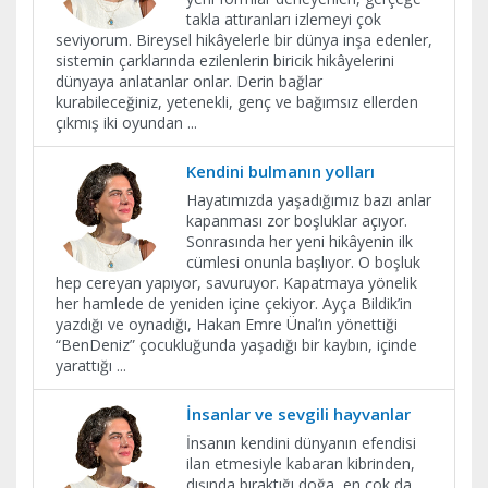
takla attıranları izlemeyi çok
seviyorum. Bireysel hikâyelerle bir dünya inşa edenler,
sistemin çarklarında ezilenlerin biricik hikâyelerini
dünyaya anlatanlar onlar. Derin bağlar
kurabileceğiniz, yetenekli, genç ve bağımsız ellerden
çıkmış iki oyundan
...
​Kendini bulmanın yolları
Hayatımızda yaşadığımız bazı anlar
kapanması zor boşluklar açıyor.
Sonrasında her yeni hikâyenin ilk
cümlesi onunla başlıyor. O boşluk
hep cereyan yapıyor, savuruyor. Kapatmaya yönelik
her hamlede de yeniden içine çekiyor. Ayça Bildik’in
yazdığı ve oynadığı, Hakan Emre Ünal’ın yönettiği
“BenDeniz” çocukluğunda yaşadığı bir kaybın, içinde
yarattığı
...
İnsanlar ve sevgili hayvanlar
İnsanın kendini dünyanın efendisi
ilan etmesiyle kabaran kibrinden,
dışında bıraktığı doğa, en çok da