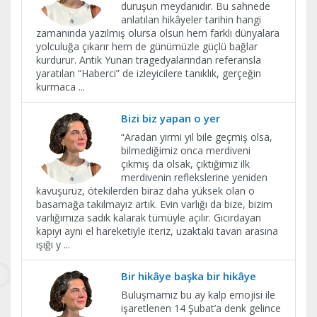
duruşun meydanıdır. Bu sahnede
anlatılan hikâyeler tarihin hangi
zamanında yazılmış olursa olsun hem farklı dünyalara
yolculuğa çıkarır hem de günümüzle güçlü bağlar
kurdurur. Antik Yunan tragedyalarından referansla
yaratılan “Haberci” de izleyicilere tanıklık, gerçeğin
kurmaca
...
Bizi biz yapan o yer
“Aradan yirmi yıl bile geçmiş olsa,
bilmediğimiz onca merdiveni
çıkmış da olsak, çıktığımız ilk
merdivenin reflekslerine yeniden
kavuşuruz, ötekilerden biraz daha yüksek olan o
basamağa takılmayız artık. Evin varlığı da bize, bizim
varlığımıza sadık kalarak tümüyle açılır. Gıcırdayan
kapıyı aynı el hareketiyle iteriz, uzaktaki tavan arasına
ışığı y
...
Bir hikâye başka bir hikâye
Buluşmamız bu ay kalp emojisi ile
işaretlenen 14 Şubat’a denk gelince