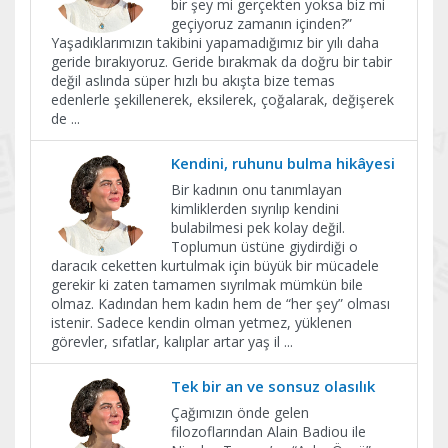
bir şey mi gerçekten yoksa biz mi
geçiyoruz zamanın içinden?”
Yaşadıklarımızın takibini yapamadığımız bir yılı daha
geride bırakıyoruz. Geride bırakmak da doğru bir tabir
değil aslında süper hızlı bu akışta bize temas
edenlerle şekillenerek, eksilerek, çoğalarak, değişerek
de
...
Kendini, ruhunu bulma hikâyesi
Bir kadının onu tanımlayan
kimliklerden sıyrılıp kendini
bulabilmesi pek kolay değil.
Toplumun üstüne giydirdiği o
daracık ceketten kurtulmak için büyük bir mücadele
gerekir ki zaten tamamen sıyrılmak mümkün bile
olmaz. Kadından hem kadın hem de “her şey” olması
istenir. Sadece kendin olman yetmez, yüklenen
görevler, sıfatlar, kalıplar artar yaş il
...
Tek bir an ve sonsuz olasılık
Çağımızın önde gelen
filozoflarından Alain Badiou ile