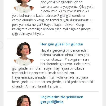
geçiyor ki bir girdabın içinde
savrulurcasına yaşıyoruz. Çıkış yolu
olacak mı? Bu mümkün mü? Bu
yolu bulmak ne kadar sürecek? gibi gibi sorulara
çarpıp dururken kaygı en temel duygu durumumuz. E
peki yanında ne var? Hayatı kaçırmak var. Kısılıp
kaldığımız karanlığın içinden çıkıp aydınlığa erişmeye,
ışığı bulmaya ihtiya
...
Her gün güzel bir gündür
Hayata gerçekçi bir pencereden
bakma taraftarı olmak “Ben çok
mu umutsuzum?” sorgulamasını
beraberinde getiriyor. Hele bizim
gibi gündemi mütemadiyen kaynayan bir ülkede
romantik bir pencere bulmak bir hayli zor.
Hayallerimizin, umutlarımızın kolu kanadı hep yara
bere içinde. Bu tür serzenişlerde, bir klişedir ama haklı
çıkandır, Ahmet Hamdi Tanpın
...
Seçimlerimizle şekillenen
gerçekliğimiz