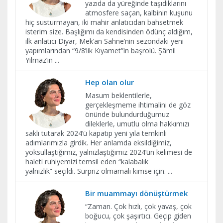
yazıda da yüreğinde taşıdıklarını
atmosfere saçan, kalbinin kuşunu
hiç susturmayan, iki mahir anlatıcıdan bahsetmek
isterim size. Başlığımı da kendisinden ödünç aldığım,
ilk anlatıcı Diyar, Mek’an Sahne’nin sezondaki yeni
yapımlarından “9/8’lik Kıyamet”in başrolü. Şâmil
Yılmaz’ın
...
Hep olan olur
Masum beklentilerle,
gerçekleşmeme ihtimalini de göz
önünde bulundurduğumuz
dileklerle, umutlu olma hakkımızı
saklı tutarak 2024’ü kapatıp yeni yıla temkinli
adımlarımızla girdik. Her anlamda eksildiğimiz,
yoksullaştığımız, yalnızlaştığımız 2024’ün kelimesi de
haleti ruhiyemizi temsil eden “kalabalık
yalnızlık” seçildi. Sürpriz olmamalı kimse için.
...
Bir muammayı dönüştürmek
“Zaman. Çok hızlı, çok yavaş, çok
boğucu, çok şaşırtıcı. Geçip giden