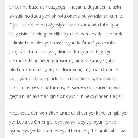
bir bulma bazen bir vazgeçiş… Hayatın, düşüncenin, aşkın
sıkıştığı noktada yeni bir rota önerisi bu yankılanan cümle.
Oyun, zincirlenen hikâyesiyle tek bir zamanda tutmuyor
izleyicisini. İkilinin gündelik hayatlarından anlarla, zamanda
atılımlarla besleniyor akış; bir yanda Ömer’i yapımcıları
projesine ikna etmeye çalışırken buluyoruz, Leyla’yı
seçmelerde ağlarken görüyoruz, bir yüzleşmeye şahit
olurken zamanda geriye atılıyor genç Leyla ve Ömer ile
tanışıyoruz. Dinamiğini kendi içinde bulmuş, komedi ile
dramın dengesini tutturmuş, iki saate yakın sürenin nasıl
geçtiğini anlayamadığınız bir oyun “En Sevdiğinden Başla”.
Nezaket Erden ve Hakan Emre Ünal yer yer kendileri gibi yer
yer Leyla ve Ömer gibi oynayarak izleyiciyi oyun içinde
oyuna çekiyorlar. Hem bireysel hem de çift olarak sahici ve