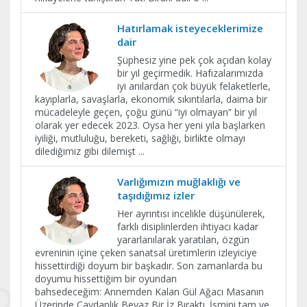
Hatırlamak isteyeceklerimize
dair
Şüphesiz yine pek çok açıdan kolay
bir yıl geçirmedik. Hafızalarımızda
iyi anılardan çok büyük felaketlerle,
kayıplarla, savaşlarla, ekonomik sıkıntılarla, daima bir
mücadeleyle geçen, çoğu günü “iyi olmayan” bir yıl
olarak yer edecek 2023. Oysa her yeni yıla başlarken
iyiliği, mutluluğu, bereketi, sağlığı, birlikte olmayı
dilediğimiz gibi dilemişt
...
Varlığımızın muğlaklığı ve
taşıdığımız izler
Her ayrıntısı incelikle düşünülerek,
farklı disiplinlerden ihtiyacı kadar
yararlanılarak yaratılan, özgün
evreninin içine çeken sanatsal üretimlerin izleyiciye
hissettirdiği doyum bir başkadır. Son zamanlarda bu
doyumu hissettiğim bir oyundan
bahsedeceğim: Annemden Kalan Gül Ağacı Masanın
Üzerinde Çaydanlık Beyaz Bir İz Bıraktı. İsmini tam ve