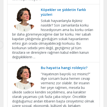
Köpekler ve şiddetin farklı
yüzleri
Sokak hayvanlarıyla ilişkiniz
nasıldır? Son zamanlarda korku
hissediyorum ama bu korku onları
bir daha göremeyeceğime dair bir korku. Her sabah
kapıdan çıktığımda gördüğüm sokak hayvanlarının
ertesi gün orada olmayabileceği korkusu. Bu
korkunun sebebi yeni değil, geçtiğimiz yıl tüm
itirazlara ve direnişlere rağmen kabul edilen kanun
değişikliklerin
...
Bu hayatta hangi roldeyiz?
“Hayatınızın başrolü siz misiniz?”
diye sorsam buna hemen cevap
vermeniz zor olabilir. Bir insanın
her şeye rağmen, mesela bu
ülkede sadece kendini seçebilmesi, ana karakter
olarak yaşaması çok fazla çaba istiyor. Öncelikle
doğduğumuz andan itibaren başta cinsiyetimiz olmak
üzere sosyal, ekonomik, kültürel vb. birtakım