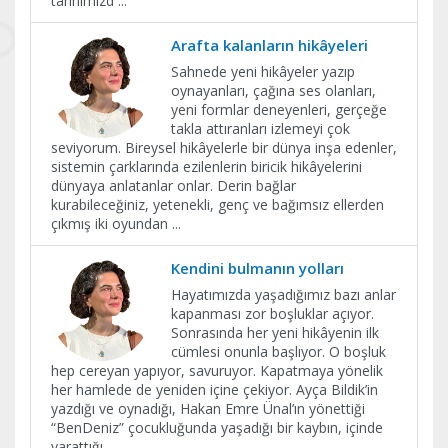
tarihimizd
...
Arafta kalanların hikâyeleri
Sahnede yeni hikâyeler yazıp
oynayanları, çağına ses olanları,
yeni formlar deneyenleri, gerçeğe
takla attıranları izlemeyi çok
seviyorum. Bireysel hikâyelerle bir dünya inşa edenler,
sistemin çarklarında ezilenlerin biricik hikâyelerini
dünyaya anlatanlar onlar. Derin bağlar
kurabileceğiniz, yetenekli, genç ve bağımsız ellerden
çıkmış iki oyundan
...
​Kendini bulmanın yolları
Hayatımızda yaşadığımız bazı anlar
kapanması zor boşluklar açıyor.
Sonrasında her yeni hikâyenin ilk
cümlesi onunla başlıyor. O boşluk
hep cereyan yapıyor, savuruyor. Kapatmaya yönelik
her hamlede de yeniden içine çekiyor. Ayça Bildik’in
yazdığı ve oynadığı, Hakan Emre Ünal’ın yönettiği
“BenDeniz” çocukluğunda yaşadığı bir kaybın, içinde
yarattığı
...