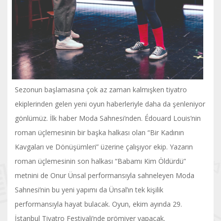
Sezonun başlamasına çok az zaman kalmışken tiyatro
ekiplerinden gelen yeni oyun haberleriyle daha da şenleniyor
gönlümüz. İlk haber Moda Sahnesi’nden. Édouard Louis’nin
roman üçlemesinin bir başka halkası olan “Bir Kadının
Kavgaları ve Dönüşümleri” üzerine çalışıyor ekip. Yazarın
roman üçlemesinin son halkası “Babamı Kim Öldürdü”
metnini de Onur Ünsal performansıyla sahneleyen Moda
Sahnesi’nin bu yeni yapımı da Ünsal’ın tek kişilik
performansıyla hayat bulacak. Oyun, ekim ayında 29.
İstanbul Tiyatro Festivali’nde prömiyer yapacak.