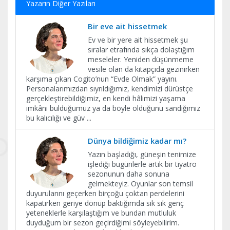
Yazarın Diğer Yazıları
Bir eve ait hissetmek
Ev ve bir yere ait hissetmek şu
sıralar etrafında sıkça dolaştığım
meseleler. Yeniden düşünmeme
vesile olan da kitapçıda gezinirken
karşıma çıkan Cogito’nun “Evde Olmak” yayını.
Personalarımızdan sıyrıldığımız, kendimizi dürüstçe
gerçekleştirebildiğimiz, en kendi hâlimizi yaşama
imkânı bulduğumuz ya da böyle olduğunu sandığımız
bu kalıcılığı ve güv
...
Dünya bildiğimiz kadar mı?
Yazın başladığı, güneşin tenimize
işlediği bugünlerle artık bir tiyatro
sezonunun daha sonuna
gelmekteyiz. Oyunlar son temsil
duyurularını geçerken birçoğu çoktan perdelerini
kapatırken geriye dönüp baktığımda sık sık genç
yeteneklerle karşılaştığım ve bundan mutluluk
duyduğum bir sezon geçirdiğimi söyleyebilirim.