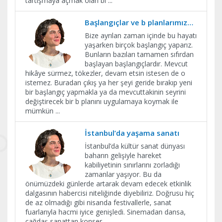
tartışmaya açmak olan bi
...
Başlangıçlar ve b planlarımız…
Bize ayrılan zaman içinde bu hayatı
yaşarken birçok başlangıç yaparız.
Bunların bazıları tamamen sıfırdan
başlayan başlangıçlardır. Mevcut
hikâye sürmez, tökezler, devam etsin istesen de o
istemez. Buradan çıkış ya her şeyi geride bırakıp yeni
bir başlangıç yapmakla ya da mevcuttakinin seyrini
değiştirecek bir b planını uygulamaya koymak ile
mümkün
...
İstanbul’da yaşama sanatı
İstanbul’da kültür sanat dünyası
baharın gelişiyle hareket
kabiliyetinin sınırlarını zorladığı
zamanlar yaşıyor. Bu da
önümüzdeki günlerde artarak devam edecek etkinlik
dalgasının habercisi niteliğinde diyebiliriz. Doğrusu hiç
de az olmadığı gibi nisanda festivallerle, sanat
fuarlarıyla hacmi iyice genişledi. Sinemadan dansa,
çağdaş sanattan konser
...