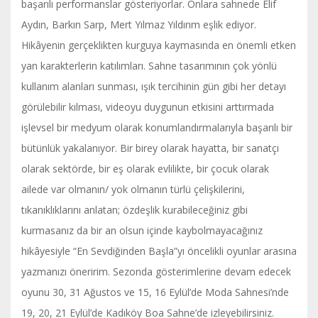
başarılı performanslar gösteriyorlar. Onlara sahnede Elif
Aydın, Barkın Sarp, Mert Yılmaz Yıldırım eşlik ediyor.
Hikâyenin gerçeklikten kurguya kaymasında en önemli etken
yan karakterlerin katılımları. Sahne tasarımının çok yönlü
kullanım alanları sunması, ışık tercihinin gün gibi her detayı
görülebilir kılması, videoyu duygunun etkisini arttırmada
işlevsel bir medyum olarak konumlandırmalarıyla başarılı bir
bütünlük yakalanıyor. Bir birey olarak hayatta, bir sanatçı
olarak sektörde, bir eş olarak evlilikte, bir çocuk olarak
ailede var olmanın/ yok olmanın türlü çelişkilerini,
tıkanıklıklarını anlatan; özdeşlik kurabileceğiniz gibi
kurmasanız da bir an olsun içinde kaybolmayacağınız
hikâyesiyle “En Sevdiğinden Başla”yı öncelikli oyunlar arasına
yazmanızı öneririm. Sezonda gösterimlerine devam edecek
oyunu 30, 31 Ağustos ve 15, 16 Eylül’de Moda Sahnesi’nde
19, 20, 21 Eylül’de Kadıköy Boa Sahne’de izleyebilirsiniz.