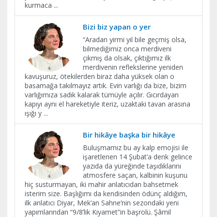
kurmaca
...
Bizi biz yapan o yer
“Aradan yirmi yıl bile geçmiş olsa,
bilmediğimiz onca merdiveni
çıkmış da olsak, çıktığımız ilk
merdivenin reflekslerine yeniden
kavuşuruz, ötekilerden biraz daha yüksek olan o
basamağa takılmayız artık. Evin varlığı da bize, bizim
varlığımıza sadık kalarak tümüyle açılır. Gıcırdayan
kapıyı aynı el hareketiyle iteriz, uzaktaki tavan arasına
ışığı y
...
Bir hikâye başka bir hikâye
Buluşmamız bu ay kalp emojisi ile
işaretlenen 14 Şubat’a denk gelince
yazıda da yüreğinde taşıdıklarını
atmosfere saçan, kalbinin kuşunu
hiç susturmayan, iki mahir anlatıcıdan bahsetmek
isterim size. Başlığımı da kendisinden ödünç aldığım,
ilk anlatıcı Diyar, Mek’an Sahne’nin sezondaki yeni
yapımlarından “9/8’lik Kıyamet”in başrolü. Şâmil