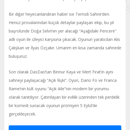
Bir diğer heyecanlandıran haber ise Temsili Sahne’den.
Henüz provalarından küçük detaylar paylaşan ekip, bu yıl
başrolünde Doğa Selvi’nin yer alacağı “Aşağıdaki Pencere”
adlı oyun ile izleyici karşısına çıkacak. Oyunun yaratıcıları Alis
Çalışkan ve İlyas Özçakır. Umarım en kısa zamanda sahnede
buluşuruz.
Son olarak DasDas’tan Binnur Kaya ve Mert Fırat’ın aynı
sahneyi paylaşacağı “Açık İlişki”. Oyun, Dario Fo ve Franca
Rame’nin kült oyunu “Açık Aile”nin modern bir yorumu
olarak tanıtılıyor. Çatırdayan bir evlilik üzerinden tek perdelik
bir komedi sunacak oyunun prömiyeri 5 Eylül’de
gerçekleşecek.