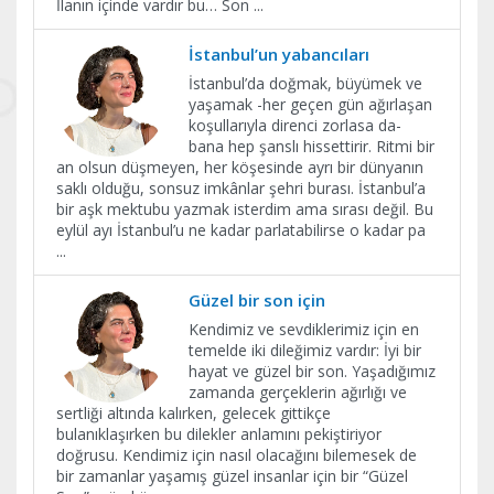
İlanın içinde vardır bu… Son
...
İstanbul’un yabancıları
İstanbul’da doğmak, büyümek ve
yaşamak -her geçen gün ağırlaşan
koşullarıyla direnci zorlasa da-
bana hep şanslı hissettirir. Ritmi bir
an olsun düşmeyen, her köşesinde ayrı bir dünyanın
saklı olduğu, sonsuz imkânlar şehri burası. İstanbul’a
bir aşk mektubu yazmak isterdim ama sırası değil. Bu
eylül ayı İstanbul’u ne kadar parlatabilirse o kadar pa
...
Güzel bir son için
Kendimiz ve sevdiklerimiz için en
temelde iki dileğimiz vardır: İyi bir
hayat ve güzel bir son. Yaşadığımız
zamanda gerçeklerin ağırlığı ve
sertliği altında kalırken, gelecek gittikçe
bulanıklaşırken bu dilekler anlamını pekiştiriyor
doğrusu. Kendimiz için nasıl olacağını bilemesek de
bir zamanlar yaşamış güzel insanlar için bir “Güzel