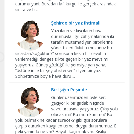
durumu yani. Buradan lafı kurgu ile gerçek arasındaki
sınıra ve b
...
Şehirde bir yaz ihtimali
Yazcıların ve kışçıların hava
durumuyla ilgili çatışmalarında iki
tarafın mütemadiyen birbirlerine
yönelttikleri “Mutlu musunuz bu
sıcaktan/soğuktan?” sorusuna kesin bir cevabın
verilemediği dengesizlikte geçen bir yaz mevsimi
yaşıyoruz. Güneş gözlüğü ile şemsiye yan yana,
“üstüne ince bir şey al istersen” diyen bir yaz.
Sohbetimize böyle hava duru
...
Bir Işığın Peşinde
Günler üzerimizden öyle sert
geçiyor ki bir girdabın içinde
savrulurcasına yaşıyoruz. Çıkış yolu
olacak mı? Bu mümkün mü? Bu
yolu bulmak ne kadar sürecek? gibi gibi sorulara
çarpıp dururken kaygı en temel duygu durumumuz. E
peki yanında ne var? Hayatı kaçırmak var. Kısılıp