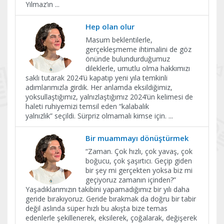
Yılmaz’ın
...
Hep olan olur
Masum beklentilerle,
gerçekleşmeme ihtimalini de göz
önünde bulundurduğumuz
dileklerle, umutlu olma hakkımızı
saklı tutarak 2024’ü kapatıp yeni yıla temkinli
adımlarımızla girdik. Her anlamda eksildiğimiz,
yoksullaştığımız, yalnızlaştığımız 2024’ün kelimesi de
haleti ruhiyemizi temsil eden “kalabalık
yalnızlık” seçildi. Sürpriz olmamalı kimse için.
...
Bir muammayı dönüştürmek
“Zaman. Çok hızlı, çok yavaş, çok
boğucu, çok şaşırtıcı. Geçip giden
bir şey mi gerçekten yoksa biz mi
geçiyoruz zamanın içinden?”
Yaşadıklarımızın takibini yapamadığımız bir yılı daha
geride bırakıyoruz. Geride bırakmak da doğru bir tabir
değil aslında süper hızlı bu akışta bize temas
edenlerle şekillenerek, eksilerek, çoğalarak, değişerek