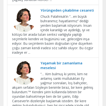
Yörüngeden çıkabilme cesareti
Chuck Palahniuk’in “…en büyük
buhranımız; hayatlarımız” dediği
yerden başlamak istiyorum. İnsan
içinde karanlığı ve aydınlığı, iyi ve
kötüyü bir arada tutan sentez varlığıyla yaptığı
seçimlerle kendini ve bugününü var, geleceğini inşa
ediyor. Bu seçimlerin bazen doğrudan içine düşerken
çoğu zaman kendi iradesi söz sahibi oluyor. Bu özgür
iradeye er
...
Yaşamak bir zamanlama
meselesi
“… Kim bulmuş ki yerini, kim ne
anlamış sanki mutluluktan Ey
yağmur sonraları, loş bahçeler,
akşam sefaları Söyleşin benimle biraz, bir kere gelmiş
bulundum.”* Kendini şiirin kollarında bitiren bir
oyundan bahsetmeye ben de bir şairin, Edip
Cansever’in dizeleriyle başlamak istedim. Bir kere
gelmiş bulunduğumuz, hep bir mücadele içinde old
...