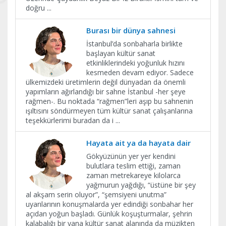
doğru
...
Burası bir dünya sahnesi
İstanbul’da sonbaharla birlikte
başlayan kültür sanat
etkinliklerindeki yoğunluk hızını
kesmeden devam ediyor. Sadece
ülkemizdeki üretimlerin değil dünyadan da önemli
yapımların ağırlandığı bir sahne İstanbul -her şeye
rağmen-. Bu noktada “rağmen”leri aşıp bu sahnenin
ışıltısını söndürmeyen tüm kültür sanat çalışanlarına
teşekkürlerimi buradan da i
...
Hayata ait ya da hayata dair
Gökyüzünün yer yer kendini
bulutlara teslim ettiği, zaman
zaman metrekareye kilolarca
yağmurun yağdığı, “üstüne bir şey
al akşam serin oluyor”, “şemsiyeni unutma”
uyarılarının konuşmalarda yer edindiği sonbahar her
açıdan yoğun başladı. Günlük koşuşturmalar, şehrin
kalabalığı bir yana kültür sanat alanında da müzikten