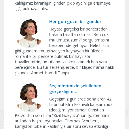
kaldığımız karanlığın içinden çıkıp aydınlığa erişmeye,
ışığı bulmaya ihtiya
...
Her gün güzel bir gündür
Hayata gerçekçi bir pencereden
bakma taraftarı olmak “Ben çok
mu umutsuzum?” sorgulamasını
beraberinde getiriyor. Hele bizim
gibi gündemi mütemadiyen kaynayan bir ülkede
romantik bir pencere bulmak bir hayli zor.
Hayallerimizin, umutlarımızın kolu kanadı hep yara
bere içinde. Bu tür serzenişlerde, bir klişedir ama haklı
çıkandır, Ahmet Hamdi Tanpın
...
Seçimlerimizle şekillenen
gerçekliğimiz
Geçtiğimiz günlerde sona eren 42.
İstanbul Film Festivali kapsamında
izlediğim, yönetmen Christian
Petzold’un son filmi “Kızıl Gökyüzü”nün gösteriminin
ardından başrol oyuncuları Thomas Schubert,
Langston Uibel’in katılımıyla bir soru cevap etkinliği