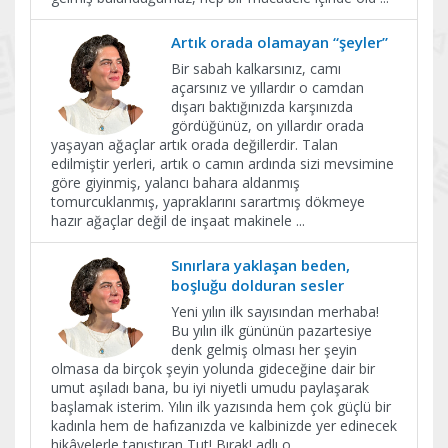
Artık orada olamayan “şeyler”
Bir sabah kalkarsınız, camı
açarsınız ve yıllardır o camdan
dışarı baktığınızda karşınızda
gördüğünüz, on yıllardır orada
yaşayan ağaçlar artık orada değillerdir. Talan
edilmiştir yerleri, artık o camın ardında sizi mevsimine
göre giyinmiş, yalancı bahara aldanmış
tomurcuklanmış, yapraklarını sarartmış dökmeye
hazır ağaçlar değil de inşaat makinele
...
Sınırlara yaklaşan beden,
boşluğu dolduran sesler
Yeni yılın ilk sayısından merhaba!
Bu yılın ilk gününün pazartesiye
denk gelmiş olması her şeyin
olmasa da birçok şeyin yolunda gideceğine dair bir
umut aşıladı bana, bu iyi niyetli umudu paylaşarak
başlamak isterim. Yılın ilk yazısında hem çok güçlü bir
kadınla hem de hafızanızda ve kalbinizde yer edinecek
hikâyelerle tanıştıran Tut! Bırak! adlı o
...