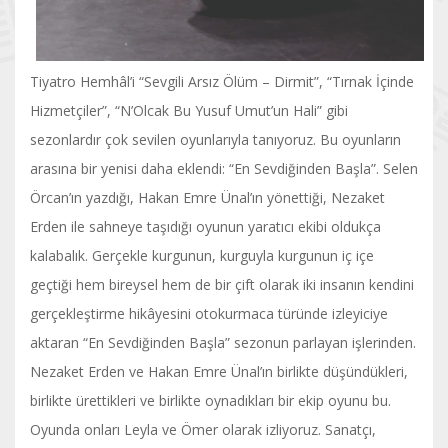
Tiyatro Hemhâl’i “Sevgili Arsız Ölüm – Dirmit”, “Tırnak İçinde
Hizmetçiler”, “N’Olcak Bu Yusuf Umut’un Hali” gibi
sezonlardır çok sevilen oyunlarıyla tanıyoruz. Bu oyunların
arasına bir yenisi daha eklendi: “En Sevdiğinden Başla”. Selen
Örcan’ın yazdığı, Hakan Emre Ünal’ın yönettiği, Nezaket
Erden ile sahneye taşıdığı oyunun yaratıcı ekibi oldukça
kalabalık. Gerçekle kurgunun, kurguyla kurgunun iç içe
geçtiği hem bireysel hem de bir çift olarak iki insanın kendini
gerçekleştirme hikâyesini otokurmaca türünde izleyiciye
aktaran “En Sevdiğinden Başla” sezonun parlayan işlerinden.
Nezaket Erden ve Hakan Emre Ünal’ın birlikte düşündükleri,
birlikte ürettikleri ve birlikte oynadıkları bir ekip oyunu bu.
Oyunda onları Leyla ve Ömer olarak izliyoruz. Sanatçı,