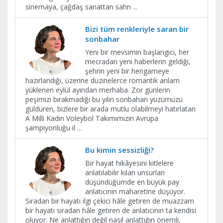
sinemaya, çağdaş sanattan sahn
...
Bizi tüm renkleriyle saran bir
sonbahar
Yeni bir mevsimin başlangıcı, her
mecradan yeni haberlerin geldiği,
şehrin yeni bir hengameye
hazırlandığı, üzerine düzinelerce romantik anlam
yüklenen eylül ayından merhaba. Zor günlerin
peşimizi bırakmadığı bu yılın sonbaharı yüzümüzü
güldüren, bizlere bir arada mutlu olabilmeyi hatırlatan
A Milli Kadın Voleybol Takımımızın Avrupa
şampiyonluğu il
...
Bu kimin sessizliği?
Bir hayat hikâyesini kitlelere
anlatılabilir kılan unsurları
düşündüğümde en büyük pay
anlatıcının maharetine düşüyor.
Sıradan bir hayatı ilgi çekici hâle getiren de muazzam
bir hayatı sıradan hâle getiren de anlatıcının ta kendisi
oluyor. Ne anlattığın değil nasıl anlattığın önemli,