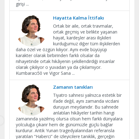
girişi
...
Hayatta Kalma İttifakı
Ortak bir aile, ortak travmalar,
ortak geçmiş ve birlikte yaşanan
hayat, kardeşler arası ilişkileri
kurduğumuz diğer tüm ilişkilerden
daha özel ve özgün kılıyor. Aynı evde büyüyüp
karakter olarak birbirinden farklı olsalar da
nihayetinde ortak hikâyenin şekillendirdiği insanlar
olarak çıkılıyor o yuvadan ya da çıkılamıyor.
Kumbaracı50 ve Vigor Sana
...
Zamanın tanıkları
Tiyatro sahnesi yalnızca estetik bir
ifade değil, aynı zamanda vicdani
duruşun meydanıdır. Bu sahnede
anlatılan hikâyeler tarihin hangi
zamanında yazılmış olursa olsun hem farklı dünyalara
yolculuğa çıkarır hem de günümüzle güçlü bağlar
kurdurur. Antik Yunan tragedyalarından referansla
yaratılan “Haberci” de izleyicilere tanıklık, gerçeğin