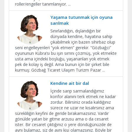
roller/engeller tanımlanıyor.
...
Yaşama tutunmak için oyuna
sarılmak
Sınırlandığın, dışlandığın bir
dünyada kendine, hayatına sahip
çıkabilmek için bazen sihirbaz olup
seni engelleyenleri “yok etmen” gerekir. “Gözbağcı”
oyununun Kübra’sı bu işin sırrını çözmüş, yok etmekte
usta ama içindeki boşluğu, yaşananları yok etmek
pek de kolay iş değil. Ama bunun için bir şirket bile
kurmuş: Gözbağ Ticaret Ulaşım Turizm Pazar
...
​Kendine ait bir dal
İçinde sarıp sarmalandığımız
konfor alanını terk etmek ne kadar
zordur. Bilirsiniz orada kaldığınız
sürece ne uzar ne kısalırsınız ama
sürekliliğin keyfini de geride bırakamazsınız. Vardır
gönülde yatan bir gitme arzusu ama o da cesaret
ister. Bir cesaret çıktığınız o yere döndüğünüzde de
aynı bulamaz, siz de aynı kişi olamazsınız. Böyle bir