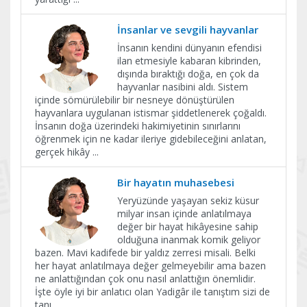
İnsanlar ve sevgili hayvanlar
İnsanın kendini dünyanın efendisi
ilan etmesiyle kabaran kibrinden,
dışında bıraktığı doğa, en çok da
hayvanlar nasibini aldı. Sistem
içinde sömürülebilir bir nesneye dönüştürülen
hayvanlara uygulanan istismar şiddetlenerek çoğaldı.
İnsanın doğa üzerindeki hakimiyetinin sınırlarını
öğrenmek için ne kadar ileriye gidebileceğini anlatan,
gerçek hikây
...
Bir hayatın muhasebesi
Yeryüzünde yaşayan sekiz küsur
milyar insan içinde anlatılmaya
değer bir hayat hikâyesine sahip
olduğuna inanmak komik geliyor
bazen. Mavi kadifede bir yaldız zerresi misali. Belki
her hayat anlatılmaya değer gelmeyebilir ama bazen
ne anlattığından çok onu nasıl anlattığın önemlidir.
İşte öyle iyi bir anlatıcı olan Yadigâr ile tanıştım sizi de
tanı
...