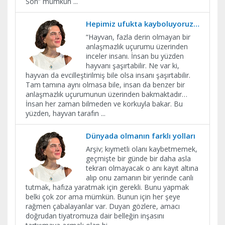
Son” mümkün
...
Hepimiz ufukta kayboluyoruz…
“Hayvan, fazla derin olmayan bir
anlaşmazlık uçurumu üzerinden
inceler insanı. İnsan bu yüzden
hayvanı şaşırtabilir. Ne var ki,
hayvan da evcilleştirilmiş bile olsa insanı şaşırtabilir.
Tam tamına aynı olmasa bile, insan da benzer bir
anlaşmazlık uçurumunun üzerinden bakmaktadır…
İnsan her zaman bilmeden ve korkuyla bakar. Bu
yüzden, hayvan tarafın
...
Dünyada olmanın farklı yolları
Arşiv; kıymetli olanı kaybetmemek,
geçmişte bir günde bir daha asla
tekrarı olmayacak o anı kayıt altına
alıp onu zamanın bir yerinde canlı
tutmak, hafıza yaratmak için gerekli. Bunu yapmak
belki çok zor ama mümkün. Bunun için her şeye
rağmen çabalayanlar var. Duyan gözlere, amacı
doğrudan tiyatromuza dair belleğin inşasını