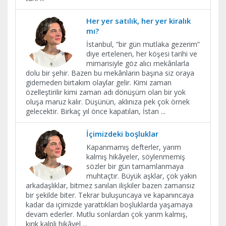
Her yer satılık, her yer kiralık
mı?
İstanbul, “bir gün mutlaka gezerim”
diye ertelenen, her köşesi tarihi ve
mimarisiyle göz alıcı mekânlarla
dolu bir şehir. Bazen bu mekânların başına siz oraya
gidemeden birtakım olaylar gelir. Kimi zaman
özelleştirilir kimi zaman adı dönüşüm olan bir yok
oluşa maruz kalır. Düşünün, aklınıza pek çok örnek
gelecektir. Birkaç yıl önce kapatılan, İstan
...
İçimizdeki boşluklar
Kapanmamış defterler, yarım
kalmış hikâyeler, söylenmemiş
sözler bir gün tamamlanmaya
muhtaçtır. Büyük aşklar, çok yakın
arkadaşlıklar, bitmez sanılan ilişkiler bazen zamansız
bir şekilde biter. Tekrar buluşuncaya ve kapanıncaya
kadar da içimizde yarattıkları boşluklarda yaşamaya
devam ederler. Mutlu sonlardan çok yarım kalmış,
kırık kalpli hikâyel
...