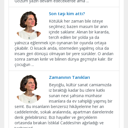
Gözüm yazın devam edeceklerde ama
...
Son taşı kim attı?
Kötülük her zaman bile isteye
seçilmez; bazen masum bir anın
içinde saklanır. Alınan bir kararda,
tercih edilen bir yolda ya da
yalnızca eğlenmek için oynanan bir oyunda ortaya
çıkabilir. O kısacık anda, istemeden yapılmış olsa da
insanı geri dönüşü olmayan bir yere sürükler. O andan
sonra zaman kırılır ve bilinen dünya geçmişte kalır. Bir
çocuğun
...
Zamanının Tanıkları
Beyoğlu, kültür sanat camiamızda
iz bıraktığı kadar bu izlere katkı
sunan nevi şahsına münhasır
insanlara da ev sahipliği yapmış bir
semt. Bu insanların benzersiz hikâyelerine her an
caddelerinde, sokak aralarında, apartman dairelerinde
denk gelebilirsiniz. Bizi hayaller ve gerçeklerin
ortasında bırakan İstiklal Caddesi’nin ağırladığı ve