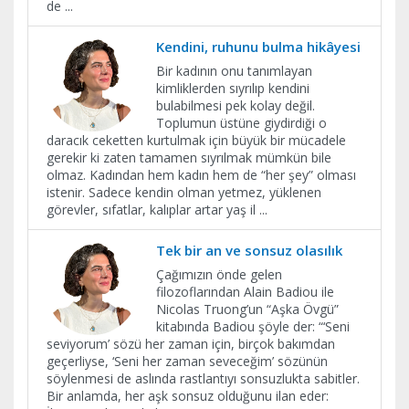
de
...
Kendini, ruhunu bulma hikâyesi
Bir kadının onu tanımlayan
kimliklerden sıyrılıp kendini
bulabilmesi pek kolay değil.
Toplumun üstüne giydirdiği o
daracık ceketten kurtulmak için büyük bir mücadele
gerekir ki zaten tamamen sıyrılmak mümkün bile
olmaz. Kadından hem kadın hem de “her şey” olması
istenir. Sadece kendin olman yetmez, yüklenen
görevler, sıfatlar, kalıplar artar yaş il
...
Tek bir an ve sonsuz olasılık
Çağımızın önde gelen
filozoflarından Alain Badiou ile
Nicolas Truong’un “Aşka Övgü”
kitabında Badiou şöyle der: “‘Seni
seviyorum’ sözü her zaman için, birçok bakımdan
geçerliyse, ‘Seni her zaman seveceğim’ sözünün
söylenmesi de aslında rastlantıyı sonsuzlukta sabitler.
Bir anlamda, her aşk sonsuz olduğunu ilan eder: