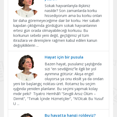
Sokak hayvanlarıyla ilişkiniz
nasıldır? Son zamanlarda korku
hissediyorum ama bu korku onları
bir daha göremeyeceğime dair bir korku. Her sabah
kapıdan çıktığımda gördüğüm sokak hayvanlarının
ertesi gün orada olmayabileceği korkusu. Bu
korkunun sebebi yeni değil, geçtiğimiz yıl tüm
itirazlara ve direnişlere rağmen kabul edilen kanun
değişikliklerin
...
​Hayat için bir pusula
Bazen hayat, pusulanız şaştığında
sizi “en sevdiğiniz”le ilgili bir yol
ayrımına götürür: Akışa engel
oluyorsa ya onu eksilt ya da ondan
yeni bir başlangıç noktası üret. Rotamız bu seçim
ışığında yeniden planlanır. Bu seçimi yapmak kolay
mıdır peki? Tiyatro Hemhâl’i “Sevgili Arsız Ölüm –
Dirmit”, “Tırnak İçinde Hizmetçiler”, “N’Olcak Bu Yusuf
U
...
Bu hayatta hangi roldeyiz?