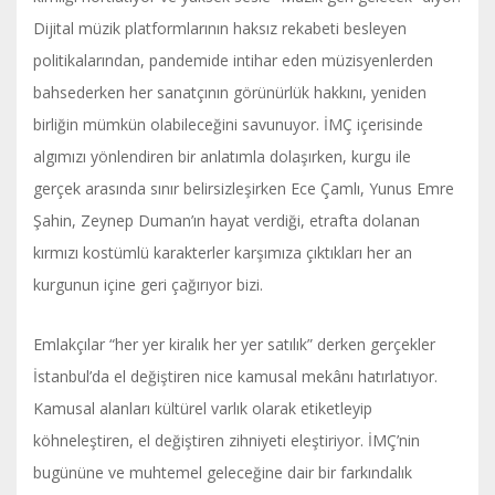
Dijital müzik platformlarının haksız rekabeti besleyen
politikalarından, pandemide intihar eden müzisyenlerden
bahsederken her sanatçının görünürlük hakkını, yeniden
birliğin mümkün olabileceğini savunuyor. İMÇ içerisinde
algımızı yönlendiren bir anlatımla dolaşırken, kurgu ile
gerçek arasında sınır belirsizleşirken Ece Çamlı, Yunus Emre
Şahin, Zeynep Duman’ın hayat verdiği, etrafta dolanan
kırmızı kostümlü karakterler karşımıza çıktıkları her an
kurgunun içine geri çağırıyor bizi.
Emlakçılar “her yer kiralık her yer satılık” derken gerçekler
İstanbul’da el değiştiren nice kamusal mekânı hatırlatıyor.
Kamusal alanları kültürel varlık olarak etiketleyip
köhneleştiren, el değiştiren zihniyeti eleştiriyor. İMÇ’nin
bugününe ve muhtemel geleceğine dair bir farkındalık