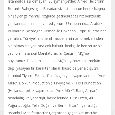
İstanbul’da eşi olmayan, Süleymaniye’deki Alfred Heilbronn
Botanik Bahçesi gibi. Buradan sizi İstanbul’un henüz başına
bir şeyler gelmemiş, özgürce gezinebileceğiniz benzersiz
yapılarından birine davet ediyorum. Unkapanı’nda, Atatürk
Bulvarı’nın Bozdoğan Kemeri ile Unkapanı Köprüsü arasında
yer alan, Türkiye’nin önemli modern mimari örneklerinden
biri olmasının yanı sıra çok kültürlü kimliği ile benzersiz bir
yapı olan İstanbul Manifaturacılar Çarşısı (İMÇ)’na
buyurunuz. Davetimin sebebi İMÇ’nin yalnızca bir mekân
değil yaşayan bir karakter olarak başrolde yer aldığı, 29.
İstanbul Tiyatro Festivali’nin özgün yerli yapımlarından “Açık
Mülk”. Dolkun Production (Türkiye) ve 7 Hills Foundation
(Hollanda) ortak yapımı olan “Açık Mülk”, Barış Arman’ın
tasarladığı ve yönettiği, başrollerinde Tülin Özen, Ali
Yoğurtcuoğlu, Yeliz Doğan ve Berfin Ertan’ın yer aldığı,
“İstanbul Manifaturacılar Çarşısı’nda geçen katılımcı bir