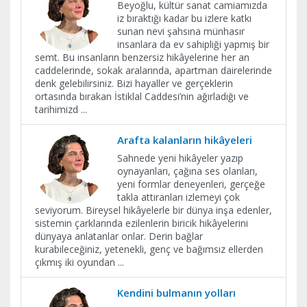
Beyoğlu, kültür sanat camiamızda
iz bıraktığı kadar bu izlere katkı
sunan nevi şahsına münhasır
insanlara da ev sahipliği yapmış bir
semt. Bu insanların benzersiz hikâyelerine her an
caddelerinde, sokak aralarında, apartman dairelerinde
denk gelebilirsiniz. Bizi hayaller ve gerçeklerin
ortasında bırakan İstiklal Caddesi’nin ağırladığı ve
tarihimizd
...
Arafta kalanların hikâyeleri
Sahnede yeni hikâyeler yazıp
oynayanları, çağına ses olanları,
yeni formlar deneyenleri, gerçeğe
takla attıranları izlemeyi çok
seviyorum. Bireysel hikâyelerle bir dünya inşa edenler,
sistemin çarklarında ezilenlerin biricik hikâyelerini
dünyaya anlatanlar onlar. Derin bağlar
kurabileceğiniz, yetenekli, genç ve bağımsız ellerden
çıkmış iki oyundan
...
​Kendini bulmanın yolları