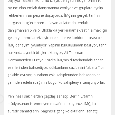
başlıyor. Bizlerin konumu izleyiciden yatırımcıya, onlarınki
oyuncudan emlak danışmanına evriliyor ve gruplara ayrılıp
rehberlerimizin peşine düşüyoruz. İMÇ’nin gerçek tarihini
kurgusal bugünle harmanlayan anlatımda, emlak
danışmanları 5 ve 6. Bloklarda yer kiralamak/satın almak için
gelen yatırımcılara/izleyicilere katlar ve koridorlar arası bir
İMÇ deneyimi yaşatıyor. Yapının kuruluşundan başlıyor, tarihi
hakkında ayrıntılı bilgiler aktarıyor, Ali Teoman
Germaner’den Füreya Koral’a İMÇ’nin duvarlarındaki sanat
eserlerinden bahsediyor, dükkanların cazibesini “abartılı” bir
şekilde övüyor, buraların eski sahiplerinden bahsederken
yerinden edebileceğimiz bugünkü sahipleriyle tanıştırıyorlar.
Yeni nesil sakinlerden çağdaş sanatçı Berfin Ertan’ın
stüdyosunun istenmeyen misafirleri oluyoruz. İMÇ, bir
süredir sanatçıların, bağımsız genç kolektiflerin, sanatçı