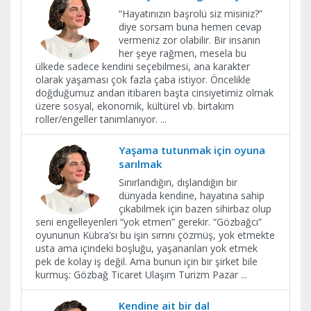
“Hayatınızın başrolü siz misiniz?”
diye sorsam buna hemen cevap
vermeniz zor olabilir. Bir insanın
her şeye rağmen, mesela bu
ülkede sadece kendini seçebilmesi, ana karakter
olarak yaşaması çok fazla çaba istiyor. Öncelikle
doğduğumuz andan itibaren başta cinsiyetimiz olmak
üzere sosyal, ekonomik, kültürel vb. birtakım
roller/engeller tanımlanıyor.
...
Yaşama tutunmak için oyuna
sarılmak
Sınırlandığın, dışlandığın bir
dünyada kendine, hayatına sahip
çıkabilmek için bazen sihirbaz olup
seni engelleyenleri “yok etmen” gerekir. “Gözbağcı”
oyununun Kübra’sı bu işin sırrını çözmüş, yok etmekte
usta ama içindeki boşluğu, yaşananları yok etmek
pek de kolay iş değil. Ama bunun için bir şirket bile
kurmuş: Gözbağ Ticaret Ulaşım Turizm Pazar
...
​Kendine ait bir dal