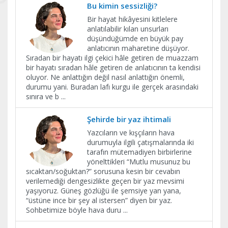
Bu kimin sessizliği?
Bir hayat hikâyesini kitlelere
anlatılabilir kılan unsurları
düşündüğümde en büyük pay
anlatıcının maharetine düşüyor.
Sıradan bir hayatı ilgi çekici hâle getiren de muazzam
bir hayatı sıradan hâle getiren de anlatıcının ta kendisi
oluyor. Ne anlattığın değil nasıl anlattığın önemli,
durumu yani. Buradan lafı kurgu ile gerçek arasındaki
sınıra ve b
...
Şehirde bir yaz ihtimali
Yazcıların ve kışçıların hava
durumuyla ilgili çatışmalarında iki
tarafın mütemadiyen birbirlerine
yönelttikleri “Mutlu musunuz bu
sıcaktan/soğuktan?” sorusuna kesin bir cevabın
verilemediği dengesizlikte geçen bir yaz mevsimi
yaşıyoruz. Güneş gözlüğü ile şemsiye yan yana,
“üstüne ince bir şey al istersen” diyen bir yaz.
Sohbetimize böyle hava duru
...