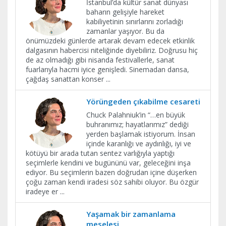
İstanbul’da kültür sanat dünyası
baharın gelişiyle hareket
kabiliyetinin sınırlarını zorladığı
zamanlar yaşıyor. Bu da
önümüzdeki günlerde artarak devam edecek etkinlik
dalgasının habercisi niteliğinde diyebiliriz. Doğrusu hiç
de az olmadığı gibi nisanda festivallerle, sanat
fuarlarıyla hacmi iyice genişledi. Sinemadan dansa,
çağdaş sanattan konser
...
Yörüngeden çıkabilme cesareti
Chuck Palahniuk’in “…en büyük
buhranımız; hayatlarımız” dediği
yerden başlamak istiyorum. İnsan
içinde karanlığı ve aydınlığı, iyi ve
kötüyü bir arada tutan sentez varlığıyla yaptığı
seçimlerle kendini ve bugününü var, geleceğini inşa
ediyor. Bu seçimlerin bazen doğrudan içine düşerken
çoğu zaman kendi iradesi söz sahibi oluyor. Bu özgür
iradeye er
...
Yaşamak bir zamanlama
meselesi