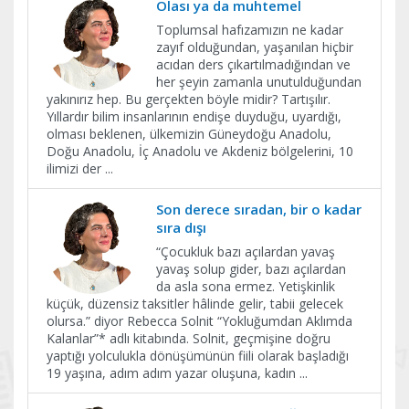
Olası ya da muhtemel
Toplumsal hafızamızın ne kadar
zayıf olduğundan, yaşanılan hiçbir
acıdan ders çıkartılmadığından ve
her şeyin zamanla unutulduğundan
yakınırız hep. Bu gerçekten böyle midir? Tartışılır.
Yıllardır bilim insanlarının endişe duyduğu, uyardığı,
olması beklenen, ülkemizin Güneydoğu Anadolu,
Doğu Anadolu, İç Anadolu ve Akdeniz bölgelerini, 10
ilimizi der
...
Son derece sıradan, bir o kadar
sıra dışı
“Çocukluk bazı açılardan yavaş
yavaş solup gider, bazı açılardan
da asla sona ermez. Yetişkinlik
küçük, düzensiz taksitler hâlinde gelir, tabii gelecek
olursa.” diyor Rebecca Solnit “Yokluğumdan Aklımda
Kalanlar”* adlı kitabında. Solnit, geçmişine doğru
yaptığı yolculukla dönüşümünün fiili olarak başladığı
19 yaşına, adım adım yazar oluşuna, kadın
...