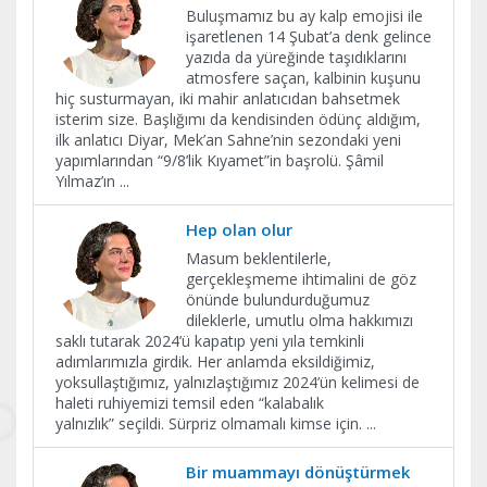
Buluşmamız bu ay kalp emojisi ile
işaretlenen 14 Şubat’a denk gelince
yazıda da yüreğinde taşıdıklarını
atmosfere saçan, kalbinin kuşunu
hiç susturmayan, iki mahir anlatıcıdan bahsetmek
isterim size. Başlığımı da kendisinden ödünç aldığım,
ilk anlatıcı Diyar, Mek’an Sahne’nin sezondaki yeni
yapımlarından “9/8’lik Kıyamet”in başrolü. Şâmil
Yılmaz’ın
...
Hep olan olur
Masum beklentilerle,
gerçekleşmeme ihtimalini de göz
önünde bulundurduğumuz
dileklerle, umutlu olma hakkımızı
saklı tutarak 2024’ü kapatıp yeni yıla temkinli
adımlarımızla girdik. Her anlamda eksildiğimiz,
yoksullaştığımız, yalnızlaştığımız 2024’ün kelimesi de
haleti ruhiyemizi temsil eden “kalabalık
yalnızlık” seçildi. Sürpriz olmamalı kimse için.
...
Bir muammayı dönüştürmek