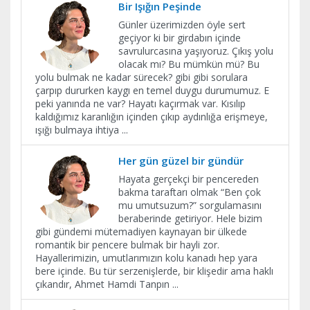
Bir Işığın Peşinde
Günler üzerimizden öyle sert
geçiyor ki bir girdabın içinde
savrulurcasına yaşıyoruz. Çıkış yolu
olacak mı? Bu mümkün mü? Bu
yolu bulmak ne kadar sürecek? gibi gibi sorulara
çarpıp dururken kaygı en temel duygu durumumuz. E
peki yanında ne var? Hayatı kaçırmak var. Kısılıp
kaldığımız karanlığın içinden çıkıp aydınlığa erişmeye,
ışığı bulmaya ihtiya
...
Her gün güzel bir gündür
Hayata gerçekçi bir pencereden
bakma taraftarı olmak “Ben çok
mu umutsuzum?” sorgulamasını
beraberinde getiriyor. Hele bizim
gibi gündemi mütemadiyen kaynayan bir ülkede
romantik bir pencere bulmak bir hayli zor.
Hayallerimizin, umutlarımızın kolu kanadı hep yara
bere içinde. Bu tür serzenişlerde, bir klişedir ama haklı
çıkandır, Ahmet Hamdi Tanpın
...