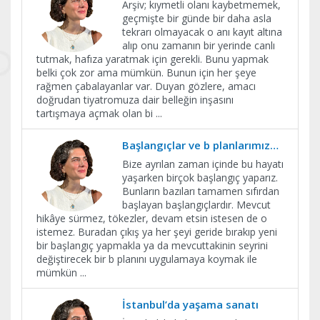
Arşiv; kıymetli olanı kaybetmemek,
geçmişte bir günde bir daha asla
tekrarı olmayacak o anı kayıt altına
alıp onu zamanın bir yerinde canlı
tutmak, hafıza yaratmak için gerekli. Bunu yapmak
belki çok zor ama mümkün. Bunun için her şeye
rağmen çabalayanlar var. Duyan gözlere, amacı
doğrudan tiyatromuza dair belleğin inşasını
tartışmaya açmak olan bi
...
Başlangıçlar ve b planlarımız…
Bize ayrılan zaman içinde bu hayatı
yaşarken birçok başlangıç yaparız.
Bunların bazıları tamamen sıfırdan
başlayan başlangıçlardır. Mevcut
hikâye sürmez, tökezler, devam etsin istesen de o
istemez. Buradan çıkış ya her şeyi geride bırakıp yeni
bir başlangıç yapmakla ya da mevcuttakinin seyrini
değiştirecek bir b planını uygulamaya koymak ile
mümkün
...
İstanbul’da yaşama sanatı