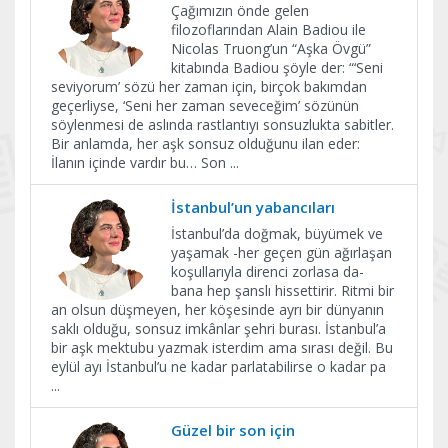
Çağımızın önde gelen
filozoflarından Alain Badiou ile
Nicolas Truong’un “Aşka Övgü”
kitabında Badiou şöyle der: “‘Seni
seviyorum’ sözü her zaman için, birçok bakımdan
geçerliyse, ‘Seni her zaman seveceğim’ sözünün
söylenmesi de aslında rastlantıyı sonsuzlukta sabitler.
Bir anlamda, her aşk sonsuz olduğunu ilan eder:
İlanın içinde vardır bu… Son
...
İstanbul’un yabancıları
İstanbul’da doğmak, büyümek ve
yaşamak -her geçen gün ağırlaşan
koşullarıyla direnci zorlasa da-
bana hep şanslı hissettirir. Ritmi bir
an olsun düşmeyen, her köşesinde ayrı bir dünyanın
saklı olduğu, sonsuz imkânlar şehri burası. İstanbul’a
bir aşk mektubu yazmak isterdim ama sırası değil. Bu
eylül ayı İstanbul’u ne kadar parlatabilirse o kadar pa
...
Güzel bir son için