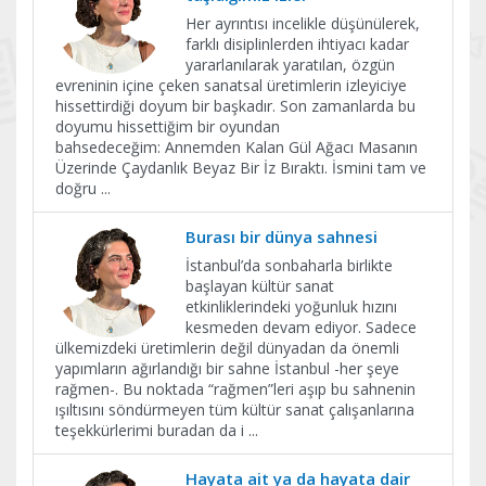
Her ayrıntısı incelikle düşünülerek,
farklı disiplinlerden ihtiyacı kadar
yararlanılarak yaratılan, özgün
evreninin içine çeken sanatsal üretimlerin izleyiciye
hissettirdiği doyum bir başkadır. Son zamanlarda bu
doyumu hissettiğim bir oyundan
bahsedeceğim: Annemden Kalan Gül Ağacı Masanın
Üzerinde Çaydanlık Beyaz Bir İz Bıraktı. İsmini tam ve
doğru
...
Burası bir dünya sahnesi
İstanbul’da sonbaharla birlikte
başlayan kültür sanat
etkinliklerindeki yoğunluk hızını
kesmeden devam ediyor. Sadece
ülkemizdeki üretimlerin değil dünyadan da önemli
yapımların ağırlandığı bir sahne İstanbul -her şeye
rağmen-. Bu noktada “rağmen”leri aşıp bu sahnenin
ışıltısını söndürmeyen tüm kültür sanat çalışanlarına
teşekkürlerimi buradan da i
...
Hayata ait ya da hayata dair