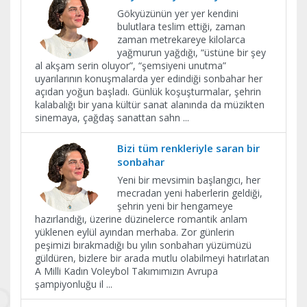
Gökyüzünün yer yer kendini
bulutlara teslim ettiği, zaman
zaman metrekareye kilolarca
yağmurun yağdığı, “üstüne bir şey
al akşam serin oluyor”, “şemsiyeni unutma”
uyarılarının konuşmalarda yer edindiği sonbahar her
açıdan yoğun başladı. Günlük koşuşturmalar, şehrin
kalabalığı bir yana kültür sanat alanında da müzikten
sinemaya, çağdaş sanattan sahn
...
Bizi tüm renkleriyle saran bir
sonbahar
Yeni bir mevsimin başlangıcı, her
mecradan yeni haberlerin geldiği,
şehrin yeni bir hengameye
hazırlandığı, üzerine düzinelerce romantik anlam
yüklenen eylül ayından merhaba. Zor günlerin
peşimizi bırakmadığı bu yılın sonbaharı yüzümüzü
güldüren, bizlere bir arada mutlu olabilmeyi hatırlatan
A Milli Kadın Voleybol Takımımızın Avrupa
şampiyonluğu il
...