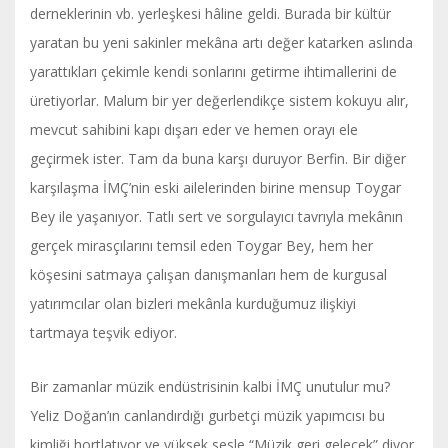
derneklerinin vb. yerleşkesi hâline geldi. Burada bir kültür
yaratan bu yeni sakinler mekâna artı değer katarken aslında
yarattıkları çekimle kendi sonlarını getirme ihtimallerini de
üretiyorlar. Malum bir yer değerlendikçe sistem kokuyu alır,
mevcut sahibini kapı dışarı eder ve hemen orayı ele
geçirmek ister. Tam da buna karşı duruyor Berfin. Bir diğer
karşılaşma İMÇ’nin eski ailelerinden birine mensup Toygar
Bey ile yaşanıyor. Tatlı sert ve sorgulayıcı tavrıyla mekânın
gerçek mirasçılarını temsil eden Toygar Bey, hem her
köşesini satmaya çalışan danışmanları hem de kurgusal
yatırımcılar olan bizleri mekânla kurduğumuz ilişkiyi
tartmaya teşvik ediyor.
Bir zamanlar müzik endüstrisinin kalbi İMÇ unutulur mu?
Yeliz Doğan’ın canlandırdığı gurbetçi müzik yapımcısı bu
kimliği hortlatıyor ve yüksek sesle “Müzik geri gelecek” diyor.