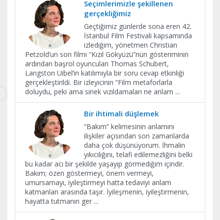
Seçimlerimizle şekillenen
gerçekliğimiz
Geçtiğimiz günlerde sona eren 42.
İstanbul Film Festivali kapsamında
izlediğim, yönetmen Christian
Petzold’un son filmi “Kızıl Gökyüzü”nün gösteriminin
ardından başrol oyuncuları Thomas Schubert,
Langston Uibel’in katılımıyla bir soru cevap etkinliği
gerçekleştirildi. Bir izleyicinin “Film metaforlarla
doluydu, peki ama sinek vızıldamaları ne anlam
...
Bir ihtimali düşlemek
“Bakım” kelimesinin anlamını
ilişkiler açısından son zamanlarda
daha çok düşünüyorum. İhmalin
yıkıcılığını, telafi edilemezliğini belki
bu kadar acı bir şekilde yaşayıp görmediğim içindir.
Bakım; özen göstermeyi, önem vermeyi,
umursamayı, iyileştirmeyi hatta tedaviyi anlam
katmanları arasında taşır. İyileşmenin, iyileştirmenin,
hayatta tutmanın ger
...