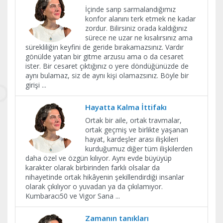
İçinde sarıp sarmalandığımız
konfor alanını terk etmek ne kadar
zordur. Bilirsiniz orada kaldığınız
sürece ne uzar ne kısalırsınız ama
sürekliliğin keyfini de geride bırakamazsınız. Vardır
gönülde yatan bir gitme arzusu ama o da cesaret
ister. Bir cesaret çıktığınız o yere döndüğünüzde de
aynı bulamaz, siz de aynı kişi olamazsınız. Böyle bir
girişi
...
Hayatta Kalma İttifakı
Ortak bir aile, ortak travmalar,
ortak geçmiş ve birlikte yaşanan
hayat, kardeşler arası ilişkileri
kurduğumuz diğer tüm ilişkilerden
daha özel ve özgün kılıyor. Aynı evde büyüyüp
karakter olarak birbirinden farklı olsalar da
nihayetinde ortak hikâyenin şekillendirdiği insanlar
olarak çıkılıyor o yuvadan ya da çıkılamıyor.
Kumbaracı50 ve Vigor Sana
...
Zamanın tanıkları