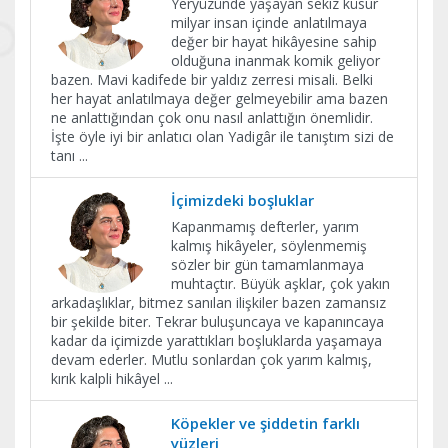
Yeryüzünde yaşayan sekiz küsur
milyar insan içinde anlatılmaya
değer bir hayat hikâyesine sahip
olduğuna inanmak komik geliyor
bazen. Mavi kadifede bir yaldız zerresi misali. Belki
her hayat anlatılmaya değer gelmeyebilir ama bazen
ne anlattığından çok onu nasıl anlattığın önemlidir.
İşte öyle iyi bir anlatıcı olan Yadigâr ile tanıştım sizi de
tanı
...
İçimizdeki boşluklar
Kapanmamış defterler, yarım
kalmış hikâyeler, söylenmemiş
sözler bir gün tamamlanmaya
muhtaçtır. Büyük aşklar, çok yakın
arkadaşlıklar, bitmez sanılan ilişkiler bazen zamansız
bir şekilde biter. Tekrar buluşuncaya ve kapanıncaya
kadar da içimizde yarattıkları boşluklarda yaşamaya
devam ederler. Mutlu sonlardan çok yarım kalmış,
kırık kalpli hikâyel
...
Köpekler ve şiddetin farklı
yüzleri