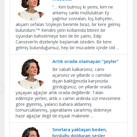
“… Kim bulmuş ki yerini, kim ne
anlamış sanki mutluluktan Ey
yağmur sonraları, loş bahçeler,
akşam sefaları Söyleşin benimle biraz, bir kere gelmiş
bulundum.”* Kendini şiirin kollarında bitiren bir
oyundan bahsetmeye ben de bir şairin, Edip
Cansever’in dizeleriyle başlamak istedim. Bir kere
gelmiş bulunduğumuz, hep bir mücadele içinde old
...
Artık orada olamayan “şeyler”
Bir sabah kalkarsınız, camı
açarsınız ve yıllardır o camdan
dışarı baktığınızda karşınızda
gördüğünüz, on yıllardır orada
yaşayan ağaçlar artık orada değillerdir. Talan
edilmiştir yerleri, artık o camın ardında sizi mevsimine
göre giyinmiş, yalancı bahara aldanmış
tomurcuklanmış, yapraklarını sarartmış dökmeye
hazır ağaçlar değil de inşaat makinele
...
Sınırlara yaklaşan beden,
boşluğu dolduran sesler