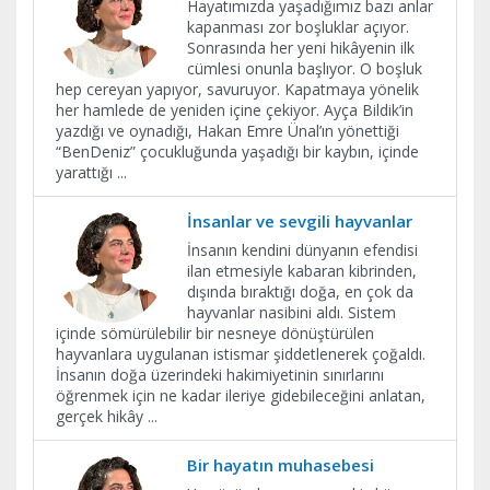
Hayatımızda yaşadığımız bazı anlar
kapanması zor boşluklar açıyor.
Sonrasında her yeni hikâyenin ilk
cümlesi onunla başlıyor. O boşluk
hep cereyan yapıyor, savuruyor. Kapatmaya yönelik
her hamlede de yeniden içine çekiyor. Ayça Bildik’in
yazdığı ve oynadığı, Hakan Emre Ünal’ın yönettiği
“BenDeniz” çocukluğunda yaşadığı bir kaybın, içinde
yarattığı
...
İnsanlar ve sevgili hayvanlar
İnsanın kendini dünyanın efendisi
ilan etmesiyle kabaran kibrinden,
dışında bıraktığı doğa, en çok da
hayvanlar nasibini aldı. Sistem
içinde sömürülebilir bir nesneye dönüştürülen
hayvanlara uygulanan istismar şiddetlenerek çoğaldı.
İnsanın doğa üzerindeki hakimiyetinin sınırlarını
öğrenmek için ne kadar ileriye gidebileceğini anlatan,
gerçek hikây
...
Bir hayatın muhasebesi