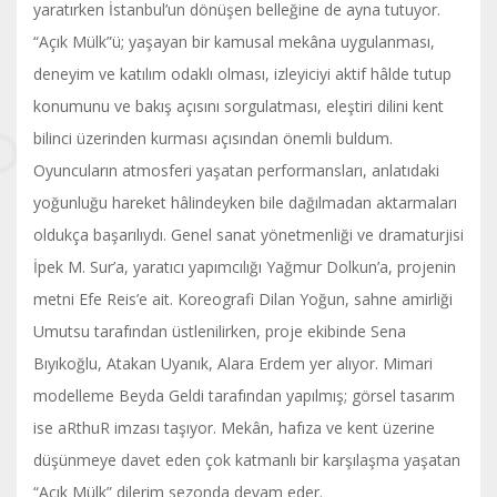
yaratırken İstanbul’un dönüşen belleğine de ayna tutuyor.
“Açık Mülk”ü; yaşayan bir kamusal mekâna uygulanması,
deneyim ve katılım odaklı olması, izleyiciyi aktif hâlde tutup
konumunu ve bakış açısını sorgulatması, eleştiri dilini kent
bilinci üzerinden kurması açısından önemli buldum.
Oyuncuların atmosferi yaşatan performansları, anlatıdaki
yoğunluğu hareket hâlindeyken bile dağılmadan aktarmaları
oldukça başarılıydı. Genel sanat yönetmenliği ve dramaturjisi
İpek M. Sur’a, yaratıcı yapımcılığı Yağmur Dolkun’a, projenin
metni Efe Reis’e ait. Koreografi Dilan Yoğun, sahne amirliği
Umutsu tarafından üstlenilirken, proje ekibinde Sena
Bıyıkoğlu, Atakan Uyanık, Alara Erdem yer alıyor. Mimari
modelleme Beyda Geldi tarafından yapılmış; görsel tasarım
ise aRthuR imzası taşıyor. Mekân, hafıza ve kent üzerine
düşünmeye davet eden çok katmanlı bir karşılaşma yaşatan
“Açık Mülk” dilerim sezonda devam eder.