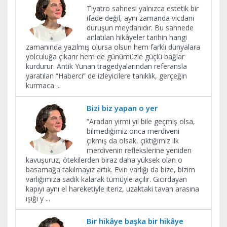
Tiyatro sahnesi yalnızca estetik bir
ifade değil, aynı zamanda vicdani
duruşun meydanıdır. Bu sahnede
anlatılan hikâyeler tarihin hangi
zamanında yazılmış olursa olsun hem farklı dünyalara
yolculuğa çıkarır hem de günümüzle güçlü bağlar
kurdurur. Antik Yunan tragedyalarından referansla
yaratılan “Haberci” de izleyicilere tanıklık, gerçeğin
kurmaca
...
Bizi biz yapan o yer
“Aradan yirmi yıl bile geçmiş olsa,
bilmediğimiz onca merdiveni
çıkmış da olsak, çıktığımız ilk
merdivenin reflekslerine yeniden
kavuşuruz, ötekilerden biraz daha yüksek olan o
basamağa takılmayız artık. Evin varlığı da bize, bizim
varlığımıza sadık kalarak tümüyle açılır. Gıcırdayan
kapıyı aynı el hareketiyle iteriz, uzaktaki tavan arasına
ışığı y
...
Bir hikâye başka bir hikâye