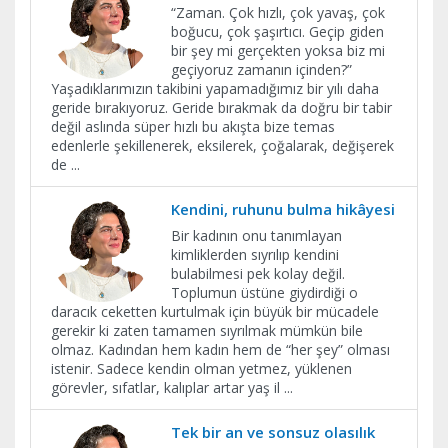
“Zaman. Çok hızlı, çok yavaş, çok
boğucu, çok şaşırtıcı. Geçip giden
bir şey mi gerçekten yoksa biz mi
geçiyoruz zamanın içinden?”
Yaşadıklarımızın takibini yapamadığımız bir yılı daha
geride bırakıyoruz. Geride bırakmak da doğru bir tabir
değil aslında süper hızlı bu akışta bize temas
edenlerle şekillenerek, eksilerek, çoğalarak, değişerek
de
...
Kendini, ruhunu bulma hikâyesi
Bir kadının onu tanımlayan
kimliklerden sıyrılıp kendini
bulabilmesi pek kolay değil.
Toplumun üstüne giydirdiği o
daracık ceketten kurtulmak için büyük bir mücadele
gerekir ki zaten tamamen sıyrılmak mümkün bile
olmaz. Kadından hem kadın hem de “her şey” olması
istenir. Sadece kendin olman yetmez, yüklenen
görevler, sıfatlar, kalıplar artar yaş il
...
Tek bir an ve sonsuz olasılık