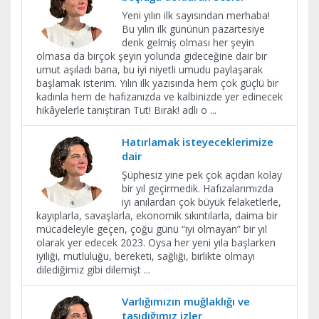
Yeni yılın ilk sayısından merhaba!
Bu yılın ilk gününün pazartesiye
denk gelmiş olması her şeyin
olmasa da birçok şeyin yolunda gideceğine dair bir
umut aşıladı bana, bu iyi niyetli umudu paylaşarak
başlamak isterim. Yılın ilk yazısında hem çok güçlü bir
kadınla hem de hafızanızda ve kalbinizde yer edinecek
hikâyelerle tanıştıran Tut! Bırak! adlı o
...
Hatırlamak isteyeceklerimize
dair
Şüphesiz yine pek çok açıdan kolay
bir yıl geçirmedik. Hafızalarımızda
iyi anılardan çok büyük felaketlerle,
kayıplarla, savaşlarla, ekonomik sıkıntılarla, daima bir
mücadeleyle geçen, çoğu günü “iyi olmayan” bir yıl
olarak yer edecek 2023. Oysa her yeni yıla başlarken
iyiliği, mutluluğu, bereketi, sağlığı, birlikte olmayı
dilediğimiz gibi dilemişt
...
Varlığımızın muğlaklığı ve
taşıdığımız izler