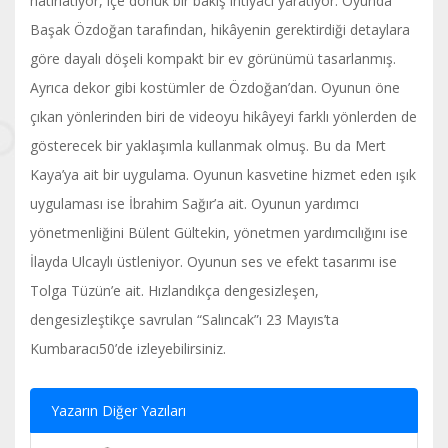
hatırlatıyor, içe dönük bir bakış ihtiyacı yaratıyor. Oyunda
Başak Özdoğan tarafından, hikâyenin gerektirdiği detaylara
göre dayalı döşeli kompakt bir ev görünümü tasarlanmış.
Ayrıca dekor gibi kostümler de Özdoğan’dan. Oyunun öne
çıkan yönlerinden biri de videoyu hikâyeyi farklı yönlerden de
gösterecek bir yaklaşımla kullanmak olmuş. Bu da Mert
Kaya’ya ait bir uygulama. Oyunun kasvetine hizmet eden ışık
uygulaması ise İbrahim Sağır’a ait. Oyunun yardımcı
yönetmenliğini Bülent Gültekin, yönetmen yardımcılığını ise
İlayda Ulcaylı üstleniyor. Oyunun ses ve efekt tasarımı ise
Tolga Tüzün’e ait. Hızlandıkça dengesizleşen,
dengesizleştikçe savrulan “Salıncak”ı 23 Mayıs’ta
Kumbaracı50’de izleyebilirsiniz.
Yazarın Diğer Yazıları