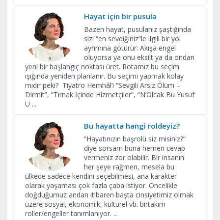
​Hayat için bir pusula
Bazen hayat, pusulanız şaştığında
sizi “en sevdiğiniz”le ilgili bir yol
ayrımına götürür: Akışa engel
oluyorsa ya onu eksilt ya da ondan
yeni bir başlangıç noktası üret. Rotamız bu seçim
ışığında yeniden planlanır. Bu seçimi yapmak kolay
mıdır peki? Tiyatro Hemhâl’i “Sevgili Arsız Ölüm –
Dirmit”, “Tırnak İçinde Hizmetçiler”, “N’Olcak Bu Yusuf
U
...
Bu hayatta hangi roldeyiz?
“Hayatınızın başrolü siz misiniz?”
diye sorsam buna hemen cevap
vermeniz zor olabilir. Bir insanın
her şeye rağmen, mesela bu
ülkede sadece kendini seçebilmesi, ana karakter
olarak yaşaması çok fazla çaba istiyor. Öncelikle
doğduğumuz andan itibaren başta cinsiyetimiz olmak
üzere sosyal, ekonomik, kültürel vb. birtakım
roller/engeller tanımlanıyor.
...