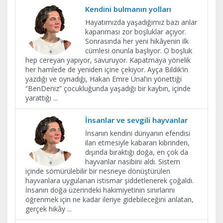
​Kendini bulmanın yolları
Hayatımızda yaşadığımız bazı anlar
kapanması zor boşluklar açıyor.
Sonrasında her yeni hikâyenin ilk
cümlesi onunla başlıyor. O boşluk
hep cereyan yapıyor, savuruyor. Kapatmaya yönelik
her hamlede de yeniden içine çekiyor. Ayça Bildik’in
yazdığı ve oynadığı, Hakan Emre Ünal’ın yönettiği
“BenDeniz” çocukluğunda yaşadığı bir kaybın, içinde
yarattığı
...
İnsanlar ve sevgili hayvanlar
İnsanın kendini dünyanın efendisi
ilan etmesiyle kabaran kibrinden,
dışında bıraktığı doğa, en çok da
hayvanlar nasibini aldı. Sistem
içinde sömürülebilir bir nesneye dönüştürülen
hayvanlara uygulanan istismar şiddetlenerek çoğaldı.
İnsanın doğa üzerindeki hakimiyetinin sınırlarını
öğrenmek için ne kadar ileriye gidebileceğini anlatan,
gerçek hikây
...