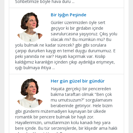
Sohbetimize böyle hava duru
...
Bir Işığın Peşinde
Günler üzerimizden öyle sert
geçiyor ki bir girdabın içinde
savrulurcasına yaşıyoruz. Çıkış yolu
olacak mı? Bu mümkün mü? Bu
yolu bulmak ne kadar sürecek? gibi gibi sorulara
çarpıp dururken kaygı en temel duygu durumumuz. E
peki yanında ne var? Hayatı kaçırmak var. Kısılıp
kaldığımız karanlığın içinden çıkıp aydınlığa erişmeye,
ışığı bulmaya ihtiya
...
Her gün güzel bir gündür
Hayata gerçekçi bir pencereden
bakma taraftarı olmak “Ben çok
mu umutsuzum?” sorgulamasını
beraberinde getiriyor. Hele bizim
gibi gündemi mütemadiyen kaynayan bir ülkede
romantik bir pencere bulmak bir hayli zor.
Hayallerimizin, umutlarımızın kolu kanadı hep yara
bere içinde. Bu tür serzenişlerde, bir klişedir ama haklı