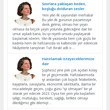
Sınırlara yaklaşan beden,
boşluğu dolduran sesler
Yeni yılın ilk sayısından merhaba!
Bu yılın ilk gününün pazartesiye
denk gelmiş olması her şeyin
olmasa da birçok şeyin yolunda gideceğine dair bir
umut aşıladı bana, bu iyi niyetli umudu paylaşarak
başlamak isterim. Yılın ilk yazısında hem çok güçlü bir
kadınla hem de hafızanızda ve kalbinizde yer edinecek
hikâyelerle tanıştıran Tut! Bırak! adlı o
...
Hatırlamak isteyeceklerimize
dair
Şüphesiz yine pek çok açıdan kolay
bir yıl geçirmedik. Hafızalarımızda
iyi anılardan çok büyük felaketlerle,
kayıplarla, savaşlarla, ekonomik sıkıntılarla, daima bir
mücadeleyle geçen, çoğu günü “iyi olmayan” bir yıl
olarak yer edecek 2023. Oysa her yeni yıla başlarken
iyiliği, mutluluğu, bereketi, sağlığı, birlikte olmayı
dilediğimiz gibi dilemişt
...