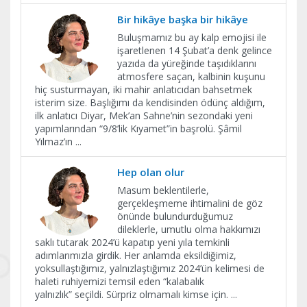
Bir hikâye başka bir hikâye
Buluşmamız bu ay kalp emojisi ile
işaretlenen 14 Şubat’a denk gelince
yazıda da yüreğinde taşıdıklarını
atmosfere saçan, kalbinin kuşunu
hiç susturmayan, iki mahir anlatıcıdan bahsetmek
isterim size. Başlığımı da kendisinden ödünç aldığım,
ilk anlatıcı Diyar, Mek’an Sahne’nin sezondaki yeni
yapımlarından “9/8’lik Kıyamet”in başrolü. Şâmil
Yılmaz’ın
...
Hep olan olur
Masum beklentilerle,
gerçekleşmeme ihtimalini de göz
önünde bulundurduğumuz
dileklerle, umutlu olma hakkımızı
saklı tutarak 2024’ü kapatıp yeni yıla temkinli
adımlarımızla girdik. Her anlamda eksildiğimiz,
yoksullaştığımız, yalnızlaştığımız 2024’ün kelimesi de
haleti ruhiyemizi temsil eden “kalabalık
yalnızlık” seçildi. Sürpriz olmamalı kimse için.
...