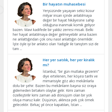
Bir hayatın muhasebesi
Yeryüzünde yaşayan sekiz küsur
milyar insan içinde anlatılmaya
değer bir hayat hikâyesine sahip
olduğuna inanmak komik geliyor
bazen. Mavi kadifede bir yaldız zerresi misali. Belki
her hayat anlatılmaya değer gelmeyebilir ama bazen
ne anlattığından çok onu nasıl anlattığın önemlidir.
İşte öyle iyi bir anlatıcı olan Yadigâr ile tanıştım sizi de
tanı
...
Her yer satılık, her yer kiralık
mı?
İstanbul, “bir gün mutlaka gezerim”
diye ertelenen, her köşesi tarihi ve
mimarisiyle göz alıcı mekânlarla
dolu bir şehir. Bazen bu mekânların başına siz oraya
gidemeden birtakım olaylar gelir. Kimi zaman
özelleştirilir kimi zaman adı dönüşüm olan bir yok
oluşa maruz kalır. Düşünün, aklınıza pek çok örnek
gelecektir. Birkaç yıl önce kapatılan, İstan
...