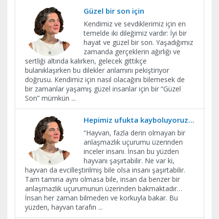
Güzel bir son için
Kendimiz ve sevdiklerimiz için en
temelde iki dileğimiz vardır: İyi bir
hayat ve güzel bir son. Yaşadığımız
zamanda gerçeklerin ağırlığı ve
sertliği altında kalırken, gelecek gittikçe
bulanıklaşırken bu dilekler anlamını pekiştiriyor
doğrusu. Kendimiz için nasıl olacağını bilemesek de
bir zamanlar yaşamış güzel insanlar için bir “Güzel
Son” mümkün
...
Hepimiz ufukta kayboluyoruz…
“Hayvan, fazla derin olmayan bir
anlaşmazlık uçurumu üzerinden
inceler insanı. İnsan bu yüzden
hayvanı şaşırtabilir. Ne var ki,
hayvan da evcilleştirilmiş bile olsa insanı şaşırtabilir.
Tam tamına aynı olmasa bile, insan da benzer bir
anlaşmazlık uçurumunun üzerinden bakmaktadır…
İnsan her zaman bilmeden ve korkuyla bakar. Bu
yüzden, hayvan tarafın
...