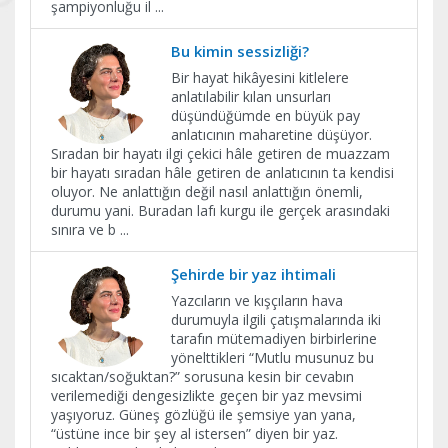
şampiyonluğu il
...
Bu kimin sessizliği?
Bir hayat hikâyesini kitlelere
anlatılabilir kılan unsurları
düşündüğümde en büyük pay
anlatıcının maharetine düşüyor.
Sıradan bir hayatı ilgi çekici hâle getiren de muazzam
bir hayatı sıradan hâle getiren de anlatıcının ta kendisi
oluyor. Ne anlattığın değil nasıl anlattığın önemli,
durumu yani. Buradan lafı kurgu ile gerçek arasındaki
sınıra ve b
...
Şehirde bir yaz ihtimali
Yazcıların ve kışçıların hava
durumuyla ilgili çatışmalarında iki
tarafın mütemadiyen birbirlerine
yönelttikleri “Mutlu musunuz bu
sıcaktan/soğuktan?” sorusuna kesin bir cevabın
verilemediği dengesizlikte geçen bir yaz mevsimi
yaşıyoruz. Güneş gözlüğü ile şemsiye yan yana,
“üstüne ince bir şey al istersen” diyen bir yaz.