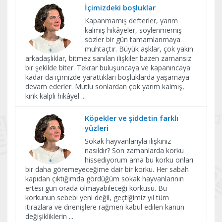
İçimizdeki boşluklar
Kapanmamış defterler, yarım
kalmış hikâyeler, söylenmemiş
sözler bir gün tamamlanmaya
muhtaçtır. Büyük aşklar, çok yakın
arkadaşlıklar, bitmez sanılan ilişkiler bazen zamansız
bir şekilde biter. Tekrar buluşuncaya ve kapanıncaya
kadar da içimizde yarattıkları boşluklarda yaşamaya
devam ederler. Mutlu sonlardan çok yarım kalmış,
kırık kalpli hikâyel
...
Köpekler ve şiddetin farklı
yüzleri
Sokak hayvanlarıyla ilişkiniz
nasıldır? Son zamanlarda korku
hissediyorum ama bu korku onları
bir daha göremeyeceğime dair bir korku. Her sabah
kapıdan çıktığımda gördüğüm sokak hayvanlarının
ertesi gün orada olmayabileceği korkusu. Bu
korkunun sebebi yeni değil, geçtiğimiz yıl tüm
itirazlara ve direnişlere rağmen kabul edilen kanun
değişikliklerin
...