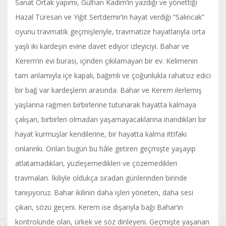
Sanat Ortak yapımı, Gülhan Kadim’in yazdığı ve yönettiği
Hazal Türesan ve Yiğit Sertdemir’in hayat verdiği “Salıncak”
oyunu travmatik geçmişleriyle, travmatize hayatlarıyla orta
yaşlı iki kardeşin evine davet ediyor izleyiciyi. Bahar ve
Kerem’in evi burası, içinden çıkılamayan bir ev. Kelimenin
tam anlamıyla içe kapalı, bağımlı ve çoğunlukla rahatsız edici
bir bağ var kardeşlerin arasında. Bahar ve Kerem ilerlemiş
yaşlarına rağmen birbirlerine tutunarak hayatta kalmaya
çalışan, birbirleri olmadan yaşamayacaklarına inandıkları bir
hayat kurmuşlar kendilerine, bir hayatta kalma ittifakı
onlarınki. Onları bugün bu hâle getiren geçmişte yaşayıp
atlatamadıkları, yüzleşemedikleri ve çözemedikleri
travmaları. İkiliyle oldukça sıradan günlerinden birinde
tanışıyoruz. Bahar ikilinin daha işleri yöneten, daha sesi
çıkan, sözü geçeni. Kerem ise dışarıyla bağı Bahar’ın
kontrolünde olan, ürkek ve söz dinleyeni. Geçmişte yaşanan