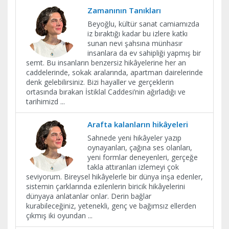
Zamanının Tanıkları
Beyoğlu, kültür sanat camiamızda
iz bıraktığı kadar bu izlere katkı
sunan nevi şahsına münhasır
insanlara da ev sahipliği yapmış bir
semt. Bu insanların benzersiz hikâyelerine her an
caddelerinde, sokak aralarında, apartman dairelerinde
denk gelebilirsiniz. Bizi hayaller ve gerçeklerin
ortasında bırakan İstiklal Caddesi’nin ağırladığı ve
tarihimizd
...
Arafta kalanların hikâyeleri
Sahnede yeni hikâyeler yazıp
oynayanları, çağına ses olanları,
yeni formlar deneyenleri, gerçeğe
takla attıranları izlemeyi çok
seviyorum. Bireysel hikâyelerle bir dünya inşa edenler,
sistemin çarklarında ezilenlerin biricik hikâyelerini
dünyaya anlatanlar onlar. Derin bağlar
kurabileceğiniz, yetenekli, genç ve bağımsız ellerden
çıkmış iki oyundan
...