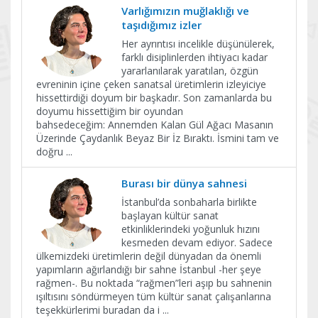
Varlığımızın muğlaklığı ve
taşıdığımız izler
Her ayrıntısı incelikle düşünülerek,
farklı disiplinlerden ihtiyacı kadar
yararlanılarak yaratılan, özgün
evreninin içine çeken sanatsal üretimlerin izleyiciye
hissettirdiği doyum bir başkadır. Son zamanlarda bu
doyumu hissettiğim bir oyundan
bahsedeceğim: Annemden Kalan Gül Ağacı Masanın
Üzerinde Çaydanlık Beyaz Bir İz Bıraktı. İsmini tam ve
doğru
...
Burası bir dünya sahnesi
İstanbul’da sonbaharla birlikte
başlayan kültür sanat
etkinliklerindeki yoğunluk hızını
kesmeden devam ediyor. Sadece
ülkemizdeki üretimlerin değil dünyadan da önemli
yapımların ağırlandığı bir sahne İstanbul -her şeye
rağmen-. Bu noktada “rağmen”leri aşıp bu sahnenin
ışıltısını söndürmeyen tüm kültür sanat çalışanlarına
teşekkürlerimi buradan da i
...