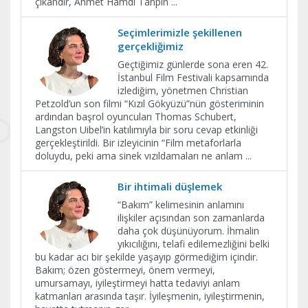
çıkandır, Ahmet Hamdi Tanpın
...
Seçimlerimizle şekillenen
gerçekliğimiz
Geçtiğimiz günlerde sona eren 42.
İstanbul Film Festivali kapsamında
izlediğim, yönetmen Christian
Petzold’un son filmi “Kızıl Gökyüzü”nün gösteriminin
ardından başrol oyuncuları Thomas Schubert,
Langston Uibel’in katılımıyla bir soru cevap etkinliği
gerçekleştirildi. Bir izleyicinin “Film metaforlarla
doluydu, peki ama sinek vızıldamaları ne anlam
...
Bir ihtimali düşlemek
“Bakım” kelimesinin anlamını
ilişkiler açısından son zamanlarda
daha çok düşünüyorum. İhmalin
yıkıcılığını, telafi edilemezliğini belki
bu kadar acı bir şekilde yaşayıp görmediğim içindir.
Bakım; özen göstermeyi, önem vermeyi,
umursamayı, iyileştirmeyi hatta tedaviyi anlam
katmanları arasında taşır. İyileşmenin, iyileştirmenin,