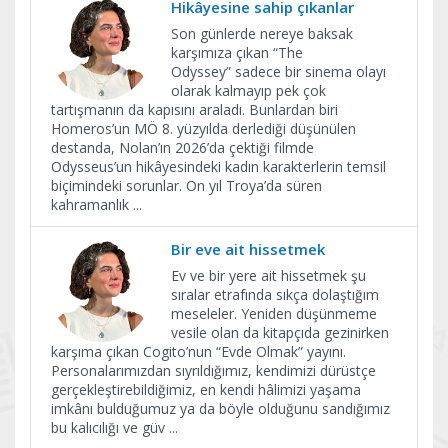
Hikâyesine sahip çıkanlar
Son günlerde nereye baksak
karşımıza çıkan “The
Odyssey” sadece bir sinema olayı
olarak kalmayıp pek çok
tartışmanın da kapısını araladı. Bunlardan biri
Homeros’un MÖ 8. yüzyılda derlediği düşünülen
destanda, Nolan’ın 2026’da çektiği filmde
Odysseus’un hikâyesindeki kadın karakterlerin temsil
biçimindeki sorunlar. On yıl Troya’da süren
kahramanlık
...
Bir eve ait hissetmek
Ev ve bir yere ait hissetmek şu
sıralar etrafında sıkça dolaştığım
meseleler. Yeniden düşünmeme
vesile olan da kitapçıda gezinirken
karşıma çıkan Cogito’nun “Evde Olmak” yayını.
Personalarımızdan sıyrıldığımız, kendimizi dürüstçe
gerçekleştirebildiğimiz, en kendi hâlimizi yaşama
imkânı bulduğumuz ya da böyle olduğunu sandığımız
bu kalıcılığı ve güv
...