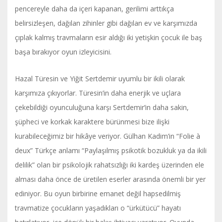
pencereyle daha da içeri kapanan, gerilimi arttıkça
belirsizleşen, dağılan zihinler gibi dağılan ev ve karşımızda
çıplak kalmış travmaların esir aldığı iki yetişkin çocuk ile baş
başa bırakıyor oyun izleyicisini.
Hazal Türesin ve Yiğit Sertdemir uyumlu bir ikili olarak
karşımıza çıkıyorlar. Türesin’in daha enerjik ve uçlara
çekebildiği oyunculuğuna karşı Sertdemir’in daha sakin,
şüpheci ve korkak karaktere bürünmesi bize ilişki
kurabileceğimiz bir hikâye veriyor. Gülhan Kadim’in “Folie à
deux” Türkçe anlamı “Paylaşılmış psikotik bozukluk ya da ikili
delilik” olan bir psikolojik rahatsızlığı iki kardeş üzerinden ele
alması daha önce de üretilen eserler arasında önemli bir yer
ediniyor. Bu oyun birbirine emanet değil hapsedilmiş
travmatize çocukların yaşadıkları o “ürkütücü” hayatı