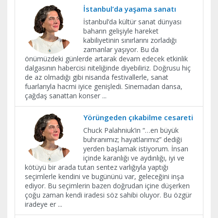
İstanbul’da yaşama sanatı
İstanbul’da kültür sanat dünyası
baharın gelişiyle hareket
kabiliyetinin sınırlarını zorladığı
zamanlar yaşıyor. Bu da
önümüzdeki günlerde artarak devam edecek etkinlik
dalgasının habercisi niteliğinde diyebiliriz. Doğrusu hiç
de az olmadığı gibi nisanda festivallerle, sanat
fuarlarıyla hacmi iyice genişledi. Sinemadan dansa,
çağdaş sanattan konser
...
Yörüngeden çıkabilme cesareti
Chuck Palahniuk’in “…en büyük
buhranımız; hayatlarımız” dediği
yerden başlamak istiyorum. İnsan
içinde karanlığı ve aydınlığı, iyi ve
kötüyü bir arada tutan sentez varlığıyla yaptığı
seçimlerle kendini ve bugününü var, geleceğini inşa
ediyor. Bu seçimlerin bazen doğrudan içine düşerken
çoğu zaman kendi iradesi söz sahibi oluyor. Bu özgür
iradeye er
...