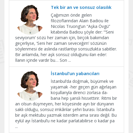
Tek bir an ve sonsuz olasılık
Çağımızın önde gelen
filozoflarından Alain Badiou ile
Nicolas Truong’un “Aşka Övgü”
kitabında Badiou şöyle der: “‘Seni
seviyorum’ sözü her zaman için, birçok bakımdan
geçerliyse, ‘Seni her zaman seveceğim’ sözünün
söylenmesi de aslında rastlantıyı sonsuzlukta sabitler.
Bir anlamda, her aşk sonsuz olduğunu ilan eder:
İlanın içinde vardır bu… Son
...
İstanbul’un yabancıları
İstanbul’da doğmak, büyümek ve
yaşamak -her geçen gün ağırlaşan
koşullarıyla direnci zorlasa da-
bana hep şanslı hissettirir. Ritmi bir
an olsun düşmeyen, her köşesinde ayrı bir dünyanın
saklı olduğu, sonsuz imkânlar şehri burası. İstanbul’a
bir aşk mektubu yazmak isterdim ama sırası değil. Bu
eylül ayı İstanbul’u ne kadar parlatabilirse o kadar pa
...