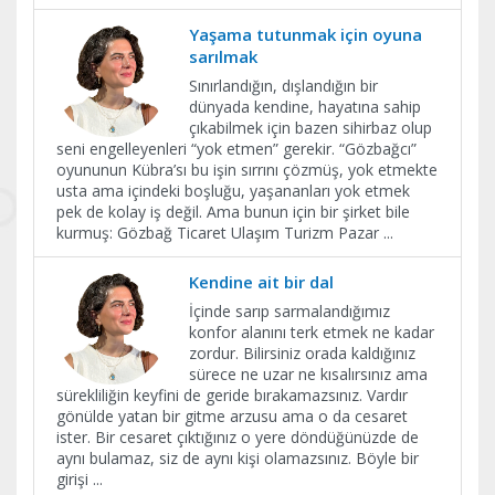
Yaşama tutunmak için oyuna
sarılmak
Sınırlandığın, dışlandığın bir
dünyada kendine, hayatına sahip
çıkabilmek için bazen sihirbaz olup
seni engelleyenleri “yok etmen” gerekir. “Gözbağcı”
oyununun Kübra’sı bu işin sırrını çözmüş, yok etmekte
usta ama içindeki boşluğu, yaşananları yok etmek
pek de kolay iş değil. Ama bunun için bir şirket bile
kurmuş: Gözbağ Ticaret Ulaşım Turizm Pazar
...
​Kendine ait bir dal
İçinde sarıp sarmalandığımız
konfor alanını terk etmek ne kadar
zordur. Bilirsiniz orada kaldığınız
sürece ne uzar ne kısalırsınız ama
sürekliliğin keyfini de geride bırakamazsınız. Vardır
gönülde yatan bir gitme arzusu ama o da cesaret
ister. Bir cesaret çıktığınız o yere döndüğünüzde de
aynı bulamaz, siz de aynı kişi olamazsınız. Böyle bir
girişi
...