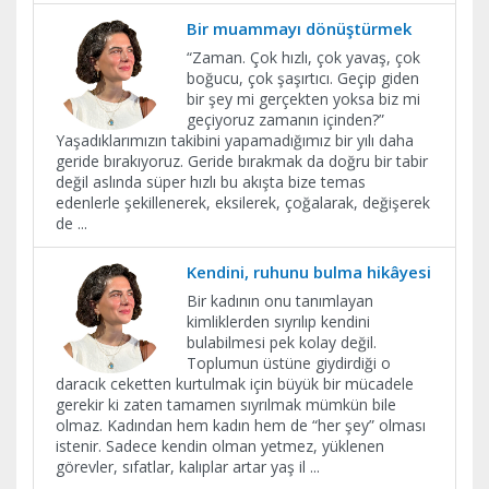
Bir muammayı dönüştürmek
“Zaman. Çok hızlı, çok yavaş, çok
boğucu, çok şaşırtıcı. Geçip giden
bir şey mi gerçekten yoksa biz mi
geçiyoruz zamanın içinden?”
Yaşadıklarımızın takibini yapamadığımız bir yılı daha
geride bırakıyoruz. Geride bırakmak da doğru bir tabir
değil aslında süper hızlı bu akışta bize temas
edenlerle şekillenerek, eksilerek, çoğalarak, değişerek
de
...
Kendini, ruhunu bulma hikâyesi
Bir kadının onu tanımlayan
kimliklerden sıyrılıp kendini
bulabilmesi pek kolay değil.
Toplumun üstüne giydirdiği o
daracık ceketten kurtulmak için büyük bir mücadele
gerekir ki zaten tamamen sıyrılmak mümkün bile
olmaz. Kadından hem kadın hem de “her şey” olması
istenir. Sadece kendin olman yetmez, yüklenen
görevler, sıfatlar, kalıplar artar yaş il
...