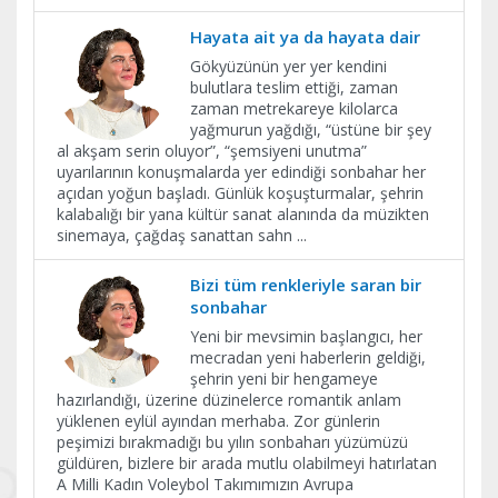
Hayata ait ya da hayata dair
Gökyüzünün yer yer kendini
bulutlara teslim ettiği, zaman
zaman metrekareye kilolarca
yağmurun yağdığı, “üstüne bir şey
al akşam serin oluyor”, “şemsiyeni unutma”
uyarılarının konuşmalarda yer edindiği sonbahar her
açıdan yoğun başladı. Günlük koşuşturmalar, şehrin
kalabalığı bir yana kültür sanat alanında da müzikten
sinemaya, çağdaş sanattan sahn
...
Bizi tüm renkleriyle saran bir
sonbahar
Yeni bir mevsimin başlangıcı, her
mecradan yeni haberlerin geldiği,
şehrin yeni bir hengameye
hazırlandığı, üzerine düzinelerce romantik anlam
yüklenen eylül ayından merhaba. Zor günlerin
peşimizi bırakmadığı bu yılın sonbaharı yüzümüzü
güldüren, bizlere bir arada mutlu olabilmeyi hatırlatan
A Milli Kadın Voleybol Takımımızın Avrupa