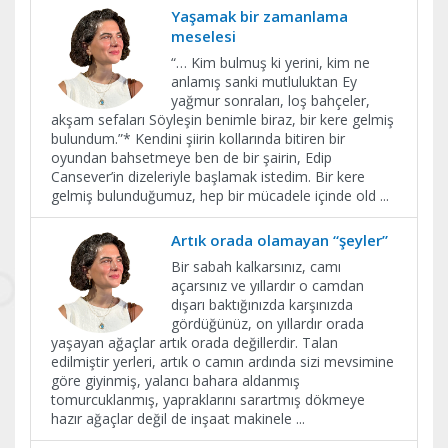
Yaşamak bir zamanlama
meselesi
“… Kim bulmuş ki yerini, kim ne
anlamış sanki mutluluktan Ey
yağmur sonraları, loş bahçeler,
akşam sefaları Söyleşin benimle biraz, bir kere gelmiş
bulundum.”* Kendini şiirin kollarında bitiren bir
oyundan bahsetmeye ben de bir şairin, Edip
Cansever’in dizeleriyle başlamak istedim. Bir kere
gelmiş bulunduğumuz, hep bir mücadele içinde old
...
Artık orada olamayan “şeyler”
Bir sabah kalkarsınız, camı
açarsınız ve yıllardır o camdan
dışarı baktığınızda karşınızda
gördüğünüz, on yıllardır orada
yaşayan ağaçlar artık orada değillerdir. Talan
edilmiştir yerleri, artık o camın ardında sizi mevsimine
göre giyinmiş, yalancı bahara aldanmış
tomurcuklanmış, yapraklarını sarartmış dökmeye
hazır ağaçlar değil de inşaat makinele
...