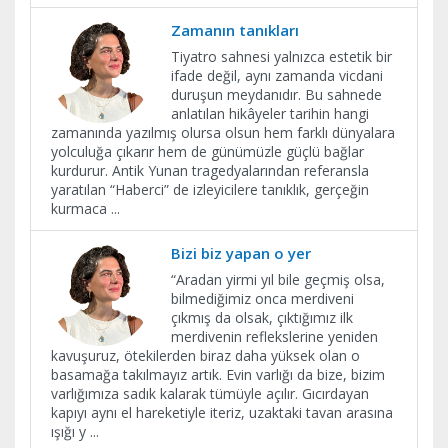
Zamanın tanıkları
Tiyatro sahnesi yalnızca estetik bir
ifade değil, aynı zamanda vicdani
duruşun meydanıdır. Bu sahnede
anlatılan hikâyeler tarihin hangi
zamanında yazılmış olursa olsun hem farklı dünyalara
yolculuğa çıkarır hem de günümüzle güçlü bağlar
kurdurur. Antik Yunan tragedyalarından referansla
yaratılan “Haberci” de izleyicilere tanıklık, gerçeğin
kurmaca
...
Bizi biz yapan o yer
“Aradan yirmi yıl bile geçmiş olsa,
bilmediğimiz onca merdiveni
çıkmış da olsak, çıktığımız ilk
merdivenin reflekslerine yeniden
kavuşuruz, ötekilerden biraz daha yüksek olan o
basamağa takılmayız artık. Evin varlığı da bize, bizim
varlığımıza sadık kalarak tümüyle açılır. Gıcırdayan
kapıyı aynı el hareketiyle iteriz, uzaktaki tavan arasına
ışığı y
...