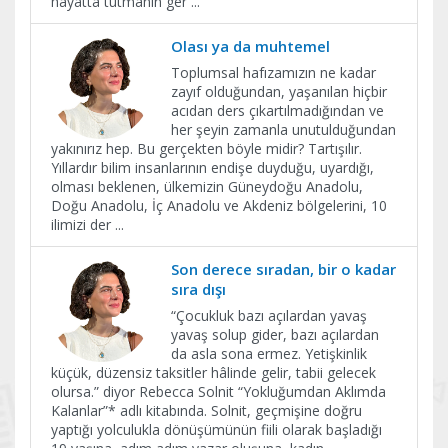
hayatta tutmanın ger
...
Olası ya da muhtemel
Toplumsal hafızamızın ne kadar
zayıf olduğundan, yaşanılan hiçbir
acıdan ders çıkartılmadığından ve
her şeyin zamanla unutulduğundan
yakınırız hep. Bu gerçekten böyle midir? Tartışılır.
Yıllardır bilim insanlarının endişe duyduğu, uyardığı,
olması beklenen, ülkemizin Güneydoğu Anadolu,
Doğu Anadolu, İç Anadolu ve Akdeniz bölgelerini, 10
ilimizi der
...
Son derece sıradan, bir o kadar
sıra dışı
“Çocukluk bazı açılardan yavaş
yavaş solup gider, bazı açılardan
da asla sona ermez. Yetişkinlik
küçük, düzensiz taksitler hâlinde gelir, tabii gelecek
olursa.” diyor Rebecca Solnit “Yokluğumdan Aklımda
Kalanlar”* adlı kitabında. Solnit, geçmişine doğru
yaptığı yolculukla dönüşümünün fiili olarak başladığı