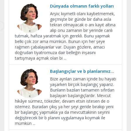
Dünyada olmanın farklı yolları
Arşiv; kıymetli olanı kaybetmemek,
geçmişte bir günde bir daha asla
tekrarı olmayacak o anı kayıt altına
alıp onu zamanın bir yerinde canlı
tutmak, hafıza yaratmak için gerekli. Bunu yapmak
belki çok zor ama mümkün. Bunun için her şeye
rağmen çabalayanlar var. Duyan gözlere, amacı
doğrudan tiyatromuza dair belleğin inşasını
tartışmaya açmak olan bi
...
Başlangıçlar ve b planlarımız…
Bize ayrılan zaman içinde bu hayatı
yaşarken birçok başlangıç yaparız.
Bunların bazıları tamamen sıfırdan
başlayan başlangıçlardır. Mevcut
hikâye sürmez, tökezler, devam etsin istesen de o
istemez. Buradan çıkış ya her şeyi geride bırakıp yeni
bir başlangıç yapmakla ya da mevcuttakinin seyrini
değiştirecek bir b planını uygulamaya koymak ile
mümkün
...