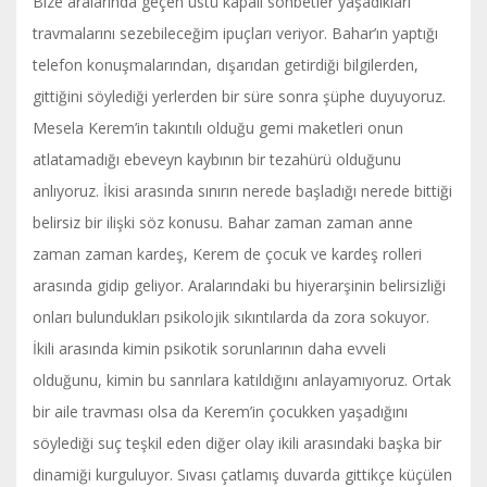
Bize aralarında geçen üstü kapalı sohbetler yaşadıkları
travmalarını sezebileceğim ipuçları veriyor. Bahar’ın yaptığı
telefon konuşmalarından, dışarıdan getirdiği bilgilerden,
gittiğini söylediği yerlerden bir süre sonra şüphe duyuyoruz.
Mesela Kerem’in takıntılı olduğu gemi maketleri onun
atlatamadığı ebeveyn kaybının bir tezahürü olduğunu
anlıyoruz. İkisi arasında sınırın nerede başladığı nerede bittiği
belirsiz bir ilişki söz konusu. Bahar zaman zaman anne
zaman zaman kardeş, Kerem de çocuk ve kardeş rolleri
arasında gidip geliyor. Aralarındaki bu hiyerarşinin belirsizliği
onları bulundukları psikolojik sıkıntılarda da zora sokuyor.
İkili arasında kimin psikotik sorunlarının daha evveli
olduğunu, kimin bu sanrılara katıldığını anlayamıyoruz. Ortak
bir aile travması olsa da Kerem’in çocukken yaşadığını
söylediği suç teşkil eden diğer olay ikili arasındaki başka bir
dinamiği kurguluyor. Sıvası çatlamış duvarda gittikçe küçülen