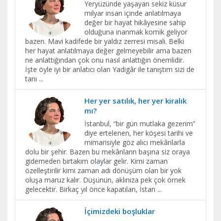
Yeryüzünde yaşayan sekiz küsur
milyar insan içinde anlatılmaya
değer bir hayat hikâyesine sahip
olduğuna inanmak komik geliyor
bazen. Mavi kadifede bir yaldız zerresi misali. Belki
her hayat anlatılmaya değer gelmeyebilir ama bazen
ne anlattığından çok onu nasıl anlattığın önemlidir.
İşte öyle iyi bir anlatıcı olan Yadigâr ile tanıştım sizi de
tanı
...
Her yer satılık, her yer kiralık
mı?
İstanbul, “bir gün mutlaka gezerim”
diye ertelenen, her köşesi tarihi ve
mimarisiyle göz alıcı mekânlarla
dolu bir şehir. Bazen bu mekânların başına siz oraya
gidemeden birtakım olaylar gelir. Kimi zaman
özelleştirilir kimi zaman adı dönüşüm olan bir yok
oluşa maruz kalır. Düşünün, aklınıza pek çok örnek
gelecektir. Birkaç yıl önce kapatılan, İstan
...
İçimizdeki boşluklar