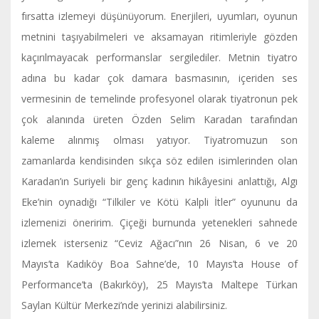
fırsatta izlemeyi düşünüyorum. Enerjileri, uyumları, oyunun
metnini taşıyabilmeleri ve aksamayan ritimleriyle gözden
kaçırılmayacak performanslar sergilediler. Metnin tiyatro
adına bu kadar çok damara basmasının, içeriden ses
vermesinin de temelinde profesyonel olarak tiyatronun pek
çok alanında üreten Özden Selim Karadan tarafından
kaleme alınmış olması yatıyor. Tiyatromuzun son
zamanlarda kendisinden sıkça söz edilen isimlerinden olan
Karadan’ın Suriyeli bir genç kadının hikâyesini anlattığı, Algı
Eke’nin oynadığı “Tilkiler ve Kötü Kalpli İtler” oyununu da
izlemenizi öneririm. Çiçeği burnunda yetenekleri sahnede
izlemek isterseniz “Ceviz Ağacı”nın 26 Nisan, 6 ve 20
Mayıs’ta Kadıköy Boa Sahne’de, 10 Mayıs’ta House of
Performance’ta (Bakırköy), 25 Mayıs’ta Maltepe Türkan
Saylan Kültür Merkezi’nde yerinizi alabilirsiniz.