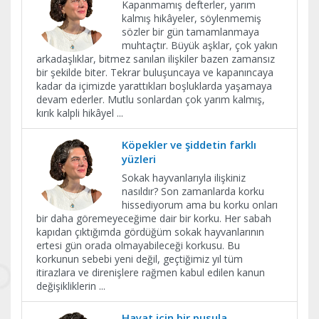
Kapanmamış defterler, yarım
kalmış hikâyeler, söylenmemiş
sözler bir gün tamamlanmaya
muhtaçtır. Büyük aşklar, çok yakın
arkadaşlıklar, bitmez sanılan ilişkiler bazen zamansız
bir şekilde biter. Tekrar buluşuncaya ve kapanıncaya
kadar da içimizde yarattıkları boşluklarda yaşamaya
devam ederler. Mutlu sonlardan çok yarım kalmış,
kırık kalpli hikâyel
...
Köpekler ve şiddetin farklı
yüzleri
Sokak hayvanlarıyla ilişkiniz
nasıldır? Son zamanlarda korku
hissediyorum ama bu korku onları
bir daha göremeyeceğime dair bir korku. Her sabah
kapıdan çıktığımda gördüğüm sokak hayvanlarının
ertesi gün orada olmayabileceği korkusu. Bu
korkunun sebebi yeni değil, geçtiğimiz yıl tüm
itirazlara ve direnişlere rağmen kabul edilen kanun
değişikliklerin
...
​Hayat için bir pusula