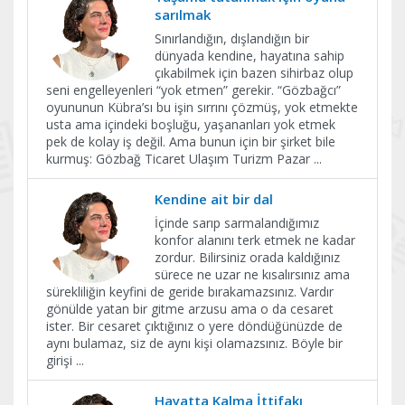
sarılmak
Sınırlandığın, dışlandığın bir
dünyada kendine, hayatına sahip
çıkabilmek için bazen sihirbaz olup
seni engelleyenleri “yok etmen” gerekir. “Gözbağcı”
oyununun Kübra’sı bu işin sırrını çözmüş, yok etmekte
usta ama içindeki boşluğu, yaşananları yok etmek
pek de kolay iş değil. Ama bunun için bir şirket bile
kurmuş: Gözbağ Ticaret Ulaşım Turizm Pazar
...
​Kendine ait bir dal
İçinde sarıp sarmalandığımız
konfor alanını terk etmek ne kadar
zordur. Bilirsiniz orada kaldığınız
sürece ne uzar ne kısalırsınız ama
sürekliliğin keyfini de geride bırakamazsınız. Vardır
gönülde yatan bir gitme arzusu ama o da cesaret
ister. Bir cesaret çıktığınız o yere döndüğünüzde de
aynı bulamaz, siz de aynı kişi olamazsınız. Böyle bir
girişi
...
Hayatta Kalma İttifakı