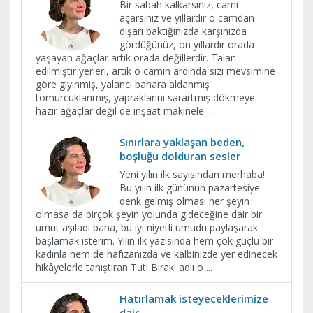
Bir sabah kalkarsınız, camı
açarsınız ve yıllardır o camdan
dışarı baktığınızda karşınızda
gördüğünüz, on yıllardır orada
yaşayan ağaçlar artık orada değillerdir. Talan
edilmiştir yerleri, artık o camın ardında sizi mevsimine
göre giyinmiş, yalancı bahara aldanmış
tomurcuklanmış, yapraklarını sarartmış dökmeye
hazır ağaçlar değil de inşaat makinele
...
Sınırlara yaklaşan beden,
boşluğu dolduran sesler
Yeni yılın ilk sayısından merhaba!
Bu yılın ilk gününün pazartesiye
denk gelmiş olması her şeyin
olmasa da birçok şeyin yolunda gideceğine dair bir
umut aşıladı bana, bu iyi niyetli umudu paylaşarak
başlamak isterim. Yılın ilk yazısında hem çok güçlü bir
kadınla hem de hafızanızda ve kalbinizde yer edinecek
hikâyelerle tanıştıran Tut! Bırak! adlı o
...
Hatırlamak isteyeceklerimize
dair