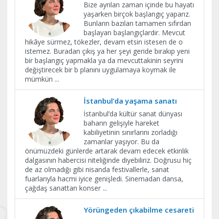
Bize ayrılan zaman içinde bu hayatı
yaşarken birçok başlangıç yaparız.
Bunların bazıları tamamen sıfırdan
başlayan başlangıçlardır. Mevcut
hikâye sürmez, tökezler, devam etsin istesen de o
istemez. Buradan çıkış ya her şeyi geride bırakıp yeni
bir başlangıç yapmakla ya da mevcuttakinin seyrini
değiştirecek bir b planını uygulamaya koymak ile
mümkün
...
İstanbul’da yaşama sanatı
İstanbul’da kültür sanat dünyası
baharın gelişiyle hareket
kabiliyetinin sınırlarını zorladığı
zamanlar yaşıyor. Bu da
önümüzdeki günlerde artarak devam edecek etkinlik
dalgasının habercisi niteliğinde diyebiliriz. Doğrusu hiç
de az olmadığı gibi nisanda festivallerle, sanat
fuarlarıyla hacmi iyice genişledi. Sinemadan dansa,
çağdaş sanattan konser
...
Yörüngeden çıkabilme cesareti