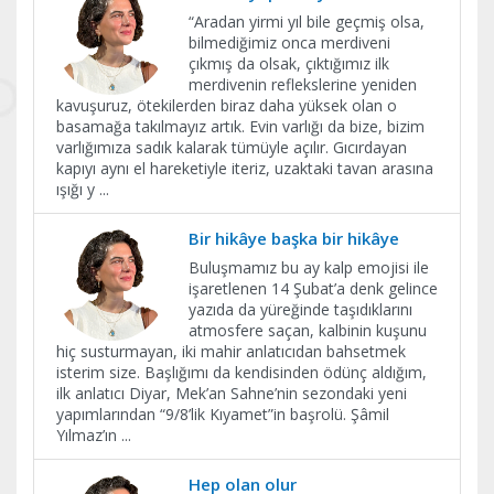
“Aradan yirmi yıl bile geçmiş olsa,
bilmediğimiz onca merdiveni
çıkmış da olsak, çıktığımız ilk
merdivenin reflekslerine yeniden
kavuşuruz, ötekilerden biraz daha yüksek olan o
basamağa takılmayız artık. Evin varlığı da bize, bizim
varlığımıza sadık kalarak tümüyle açılır. Gıcırdayan
kapıyı aynı el hareketiyle iteriz, uzaktaki tavan arasına
ışığı y
...
Bir hikâye başka bir hikâye
Buluşmamız bu ay kalp emojisi ile
işaretlenen 14 Şubat’a denk gelince
yazıda da yüreğinde taşıdıklarını
atmosfere saçan, kalbinin kuşunu
hiç susturmayan, iki mahir anlatıcıdan bahsetmek
isterim size. Başlığımı da kendisinden ödünç aldığım,
ilk anlatıcı Diyar, Mek’an Sahne’nin sezondaki yeni
yapımlarından “9/8’lik Kıyamet”in başrolü. Şâmil
Yılmaz’ın
...
Hep olan olur