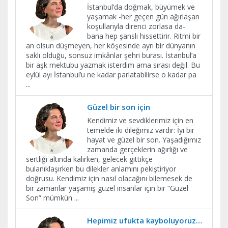
İstanbul’da doğmak, büyümek ve
yaşamak -her geçen gün ağırlaşan
koşullarıyla direnci zorlasa da-
bana hep şanslı hissettirir. Ritmi bir
an olsun düşmeyen, her köşesinde ayrı bir dünyanın
saklı olduğu, sonsuz imkânlar şehri burası. İstanbul’a
bir aşk mektubu yazmak isterdim ama sırası değil. Bu
eylül ayı İstanbul’u ne kadar parlatabilirse o kadar pa
...
Güzel bir son için
Kendimiz ve sevdiklerimiz için en
temelde iki dileğimiz vardır: İyi bir
hayat ve güzel bir son. Yaşadığımız
zamanda gerçeklerin ağırlığı ve
sertliği altında kalırken, gelecek gittikçe
bulanıklaşırken bu dilekler anlamını pekiştiriyor
doğrusu. Kendimiz için nasıl olacağını bilemesek de
bir zamanlar yaşamış güzel insanlar için bir “Güzel
Son” mümkün
...
Hepimiz ufukta kayboluyoruz…