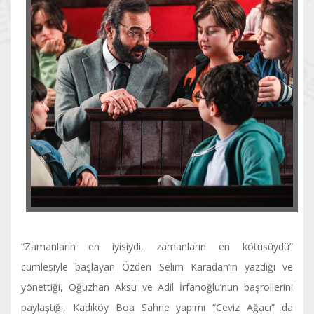
“Zamanların en iyisiydi, zamanların en kötüsüydü”
cümlesiyle başlayan Özden Selim Karadan’ın yazdığı ve
yönettiği, Oğuzhan Aksu ve Adil İrfanoğlu’nun başrollerini
paylaştığı, Kadıköy Boa Sahne yapımı “Ceviz Ağacı” da