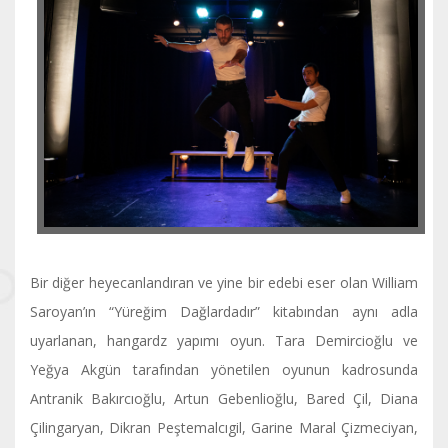
Bir diğer heyecanlandıran ve yine bir edebi eser olan William
Saroyan’ın “Yüreğim Dağlardadır” kitabından aynı adla
uyarlanan, hangardz yapımı oyun. Tara Demircioğlu ve
Yeğya Akgün tarafından yönetilen oyunun kadrosunda
Antranik Bakırcıoğlu, Artun Gebenlioğlu, Bared Çil, Diana
Çilingaryan, Dikran Peştemalcıgil, Garine Maral Çizmeciyan,