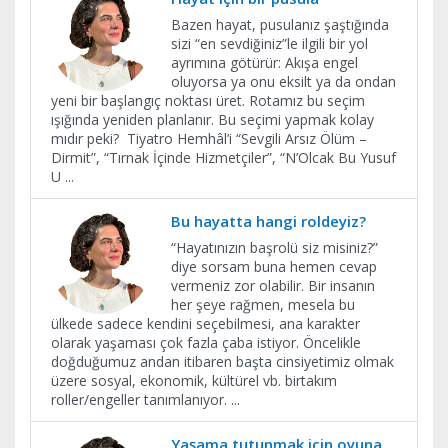
Bazen hayat, pusulanız şaştığında
sizi “en sevdiğiniz”le ilgili bir yol
ayrımına götürür: Akışa engel
oluyorsa ya onu eksilt ya da ondan
yeni bir başlangıç noktası üret. Rotamız bu seçim
ışığında yeniden planlanır. Bu seçimi yapmak kolay
mıdır peki? Tiyatro Hemhâl’i “Sevgili Arsız Ölüm –
Dirmit”, “Tırnak İçinde Hizmetçiler”, “N’Olcak Bu Yusuf
U
...
Bu hayatta hangi roldeyiz?
“Hayatınızın başrolü siz misiniz?”
diye sorsam buna hemen cevap
vermeniz zor olabilir. Bir insanın
her şeye rağmen, mesela bu
ülkede sadece kendini seçebilmesi, ana karakter
olarak yaşaması çok fazla çaba istiyor. Öncelikle
doğduğumuz andan itibaren başta cinsiyetimiz olmak
üzere sosyal, ekonomik, kültürel vb. birtakım
roller/engeller tanımlanıyor.
...
Yaşama tutunmak için oyuna