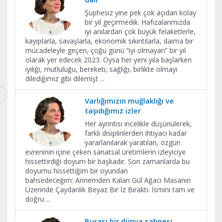
Şüphesiz yine pek çok açıdan kolay
bir yıl geçirmedik. Hafızalarımızda
iyi anılardan çok büyük felaketlerle,
kayıplarla, savaşlarla, ekonomik sıkıntılarla, daima bir
mücadeleyle geçen, çoğu günü “iyi olmayan” bir yıl
olarak yer edecek 2023. Oysa her yeni yıla başlarken
iyiliği, mutluluğu, bereketi, sağlığı, birlikte olmayı
dilediğimiz gibi dilemişt
...
Varlığımızın muğlaklığı ve
taşıdığımız izler
Her ayrıntısı incelikle düşünülerek,
farklı disiplinlerden ihtiyacı kadar
yararlanılarak yaratılan, özgün
evreninin içine çeken sanatsal üretimlerin izleyiciye
hissettirdiği doyum bir başkadır. Son zamanlarda bu
doyumu hissettiğim bir oyundan
bahsedeceğim: Annemden Kalan Gül Ağacı Masanın
Üzerinde Çaydanlık Beyaz Bir İz Bıraktı. İsmini tam ve
doğru
...
Burası bir dünya sahnesi