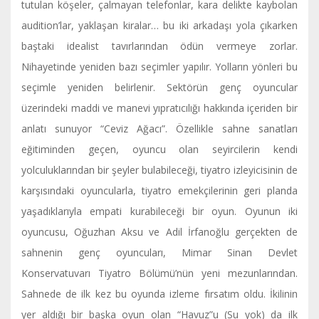
tutulan köşeler, çalmayan telefonlar, kara delikte kaybolan
audition’lar, yaklaşan kiralar… bu iki arkadaşı yola çıkarken
baştaki idealist tavırlarından ödün vermeye zorlar.
Nihayetinde yeniden bazı seçimler yapılır. Yolların yönleri bu
seçimle yeniden belirlenir. Sektörün genç oyuncular
üzerindeki maddi ve manevi yıpratıcılığı hakkında içeriden bir
anlatı sunuyor “Ceviz Ağacı”. Özellikle sahne sanatları
eğitiminden geçen, oyuncu olan seyircilerin kendi
yolculuklarından bir şeyler bulabileceği, tiyatro izleyicisinin de
karşısındaki oyuncularla, tiyatro emekçilerinin geri planda
yaşadıklarıyla empati kurabileceği bir oyun. Oyunun iki
oyuncusu, Oğuzhan Aksu ve Adil İrfanoğlu gerçekten de
sahnenin genç oyuncuları, Mimar Sinan Devlet
Konservatuvarı Tiyatro Bölümü’nün yeni mezunlarından.
Sahnede de ilk kez bu oyunda izleme fırsatım oldu. İkilinin
yer aldığı bir başka oyun olan “Havuz”u (Su yok) da ilk