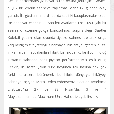
Keskin performansıyla hayat bulan oyuna getireyim. Böylesi
büyük bir eserin sahneye taşınması daha ilk günden olay
yarattı. İlk gösterimin ardında da tabii ki kutuplaşmalar oldu.
Bir edebiyat eserinin ki “Saatleri Ayarlama Enstitüsü” gibi bir
eserse o, üzerine çokça konuşulması sürpriz değil. Saatler
Kolektif yapımı olan oyunda tiyatro sahnesinde artık sıkça
karşılaştığımız tiyatroyu sinemayla bir araya getiren dijital
imkânlardan faydalanılan hibrit bir model kullanılıyor. Tuluğ
Tırpan’ın sahnede canlı piyano performansıyla eşlik ettiği
Keskin, iki saate yakın süre boyunca tek başına pek çok
farklı karaktere bürünerek bu hibrit dünyayla hikâyeyi
sahneye taşıyor. Merak edenlerdenseniz “Saatleri Ayarlama
Enstitüsü”nü 27 ve 28 Nisan’da, 3 ve 4
Mayıs tarihlerinde Maximum Uniq Hall’de izleyebilirsiniz.