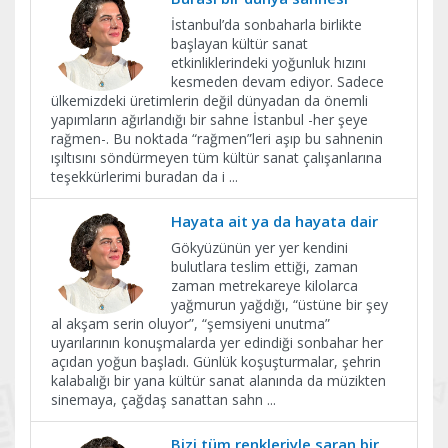
İstanbul’da sonbaharla birlikte
başlayan kültür sanat
etkinliklerindeki yoğunluk hızını
kesmeden devam ediyor. Sadece
ülkemizdeki üretimlerin değil dünyadan da önemli
yapımların ağırlandığı bir sahne İstanbul -her şeye
rağmen-. Bu noktada “rağmen”leri aşıp bu sahnenin
ışıltısını söndürmeyen tüm kültür sanat çalışanlarına
teşekkürlerimi buradan da i
...
Hayata ait ya da hayata dair
Gökyüzünün yer yer kendini
bulutlara teslim ettiği, zaman
zaman metrekareye kilolarca
yağmurun yağdığı, “üstüne bir şey
al akşam serin oluyor”, “şemsiyeni unutma”
uyarılarının konuşmalarda yer edindiği sonbahar her
açıdan yoğun başladı. Günlük koşuşturmalar, şehrin
kalabalığı bir yana kültür sanat alanında da müzikten
sinemaya, çağdaş sanattan sahn
...
Bizi tüm renkleriyle saran bir