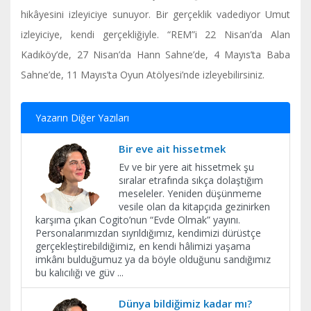
hikâyesini izleyiciye sunuyor. Bir gerçeklik vadediyor Umut
izleyiciye, kendi gerçekliğiyle. “REM”i 22 Nisan’da Alan
Kadıköy’de, 27 Nisan’da Hann Sahne’de, 4 Mayıs’ta Baba
Sahne’de, 11 Mayıs’ta Oyun Atölyesi’nde izleyebilirsiniz.
Yazarın Diğer Yazıları
Bir eve ait hissetmek
Ev ve bir yere ait hissetmek şu
sıralar etrafında sıkça dolaştığım
meseleler. Yeniden düşünmeme
vesile olan da kitapçıda gezinirken
karşıma çıkan Cogito’nun “Evde Olmak” yayını.
Personalarımızdan sıyrıldığımız, kendimizi dürüstçe
gerçekleştirebildiğimiz, en kendi hâlimizi yaşama
imkânı bulduğumuz ya da böyle olduğunu sandığımız
bu kalıcılığı ve güv
...
Dünya bildiğimiz kadar mı?