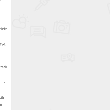
l
diniz
neye.
tatlı
 ilk
cih
l.