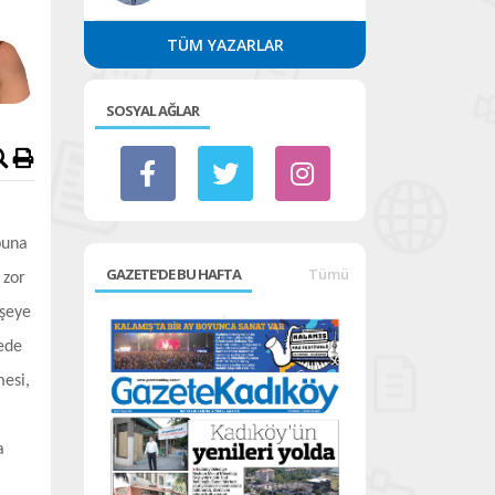
TÜM YAZARLAR
SOSYAL AĞLAR
buna
GAZETE'DE BU HAFTA
Tümü
 zor
 şeye
ede
mesi,
a