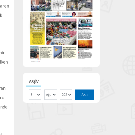
baren
ak
,
bir
lken
.
ARŞİV
yan
Ara
tro
inde