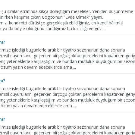
ek şu sıralar etrafında sıkça dolaştığım meseleler. Yeniden düşünmeme
zinirken karşıma çıkan Cogito’nun “Evde Olmak” yayını.
mız, kendimizi dürüstçe gerçekleştirebildiğimiz, en kendi hâlimizi
a da böyle olduğunu sandığımız bu kalıcılığı ve güv
...
mı?
nimize işlediği bugünlerle artık bir tiyatro sezonunun daha sonuna
msil duyurularını geçerken birçoğu çoktan perdelerini kapatırken geri
enç yeteneklerle karşılaştığım ve bundan mutluluk duyduğum bir sezo
m. Gözüm yazın devam edeceklerde ama
...
mı?
nimize işlediği bugünlerle artık bir tiyatro sezonunun daha sonuna
msil duyurularını geçerken birçoğu çoktan perdelerini kapatırken geri
enç yeteneklerle karşılaştığım ve bundan mutluluk duyduğum bir sezo
m. Gözüm yazın devam edeceklerde ama
...
mı?
nimize işlediği bugünlerle artık bir tiyatro sezonunun daha sonuna
msil duyurularını geçerken birçoğu çoktan perdelerini kapatırken geri