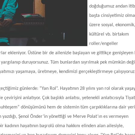
doğduğumuz andan iti
başta cinsiyetimiz olm
üzere sosyal, ekonomik
kültürel vb. birtakım
roller/engeller
rlar ekleniyor. Üstüne bir de ailenizle başlayan ve gittikçe genişleyen 
dan yargılanıp duruyorsunuz. Tüm bunlardan sıyrılmak pek mümkün deği
ayatımızı yaşamaya, üretmeye, kendimizi gerçekleştirmeye çalışıyoruz
eçtiğimiz günlerde: “Yan Rol”. Hayatının 28 yılını yan rol olarak yaşa
 çevirişini anlatıyor. Çok başlıklı anlatısı, yetenekli anlatıcısıyla Tiya
muhteşem” dönüşümünü hem de sistemin tüm çarpıklıklarına dair yer
n yazdığı, Şenol Önder’in yönettiği ve Merve Polat’ın es vermeyen
bir kadının hayatının başrolü olma hakkını elinden alan ailesiyle,