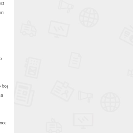
kız
ni,
p
p boş
sı
önce