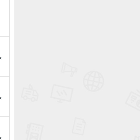
ye
n
ye
n
ye