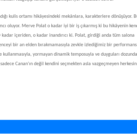
ndığı kulis ortamı hikâyesindeki mekânlara, karakterlere dönüşüyor. B
ı oluyor. Merve Polat o kadar iyi bir iş çıkarmış ki bu hikâyenin ken
kadar içeriden, o kadar inandırıcı ki. Polat, girdiği anda tüm salona
lenceyi bir an elden bırakmamasıyla zevkle izlediğimiz bir performans
ce kullanmasıyla, yormayan dinamik temposuyla ve duyguları dozund
” sadece Canan’ın değil kendini seçmekten asla vazgeçmeyen herkesin