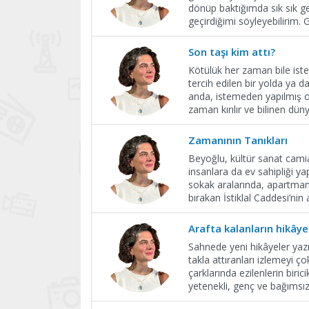
dönüp baktığımda sık sık g
geçirdiğimi söyleyebiliri
Son taşı kim attı?
Kötülük her zaman bile iste
tercih edilen bir yolda ya d
anda, istemeden yapılmış o
zaman kırılır ve bilinen dü
Zamanının Tanıkları
Beyoğlu, kültür sanat camia
insanlara da ev sahipliği y
sokak aralarında, apartman d
bırakan İstiklal Caddesi’nin 
Arafta kalanların hikâye
Sahnede yeni hikâyeler yazı
takla attıranları izlemeyi ç
çarklarında ezilenlerin biri
yetenekli, genç ve bağımsız