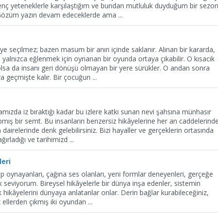
enç yeteneklerle karşılaştığım ve bundan mutluluk duyduğum bir sezo
m. Gözüm yazın devam edeceklerde ama
...
ye seçilmez; bazen masum bir anın içinde saklanır. Alınan bir kararda,
a yalnızca eğlenmek için oynanan bir oyunda ortaya çıkabilir. O kısacık
lsa da insanı geri dönüşü olmayan bir yere sürükler. O andan sonra
nya geçmişte kalır. Bir çocuğun
...
mızda iz bıraktığı kadar bu izlere katkı sunan nevi şahsına münhasır
apmış bir semt. Bu insanların benzersiz hikâyelerine her an caddelerinde
airelerinde denk gelebilirsiniz. Bizi hayaller ve gerçeklerin ortasında
ağırladığı ve tarihimizd
...
leri
p oynayanları, çağına ses olanları, yeni formlar deneyenleri, gerçeğe
ok seviyorum. Bireysel hikâyelerle bir dünya inşa edenler, sistemin
cik hikâyelerini dünyaya anlatanlar onlar. Derin bağlar kurabileceğiniz,
 ellerden çıkmış iki oyundan
...