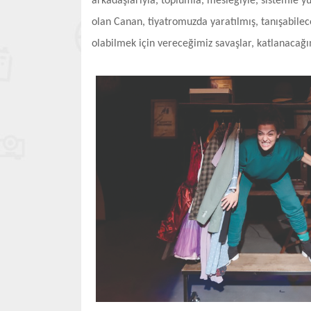
arkadaşlarıyla, toplumla, mesleğiyle, sistemle y
olan Canan, tiyatromuzda yaratılmış, tanışabilece
olabilmek için vereceğimiz savaşlar, katlanacağı