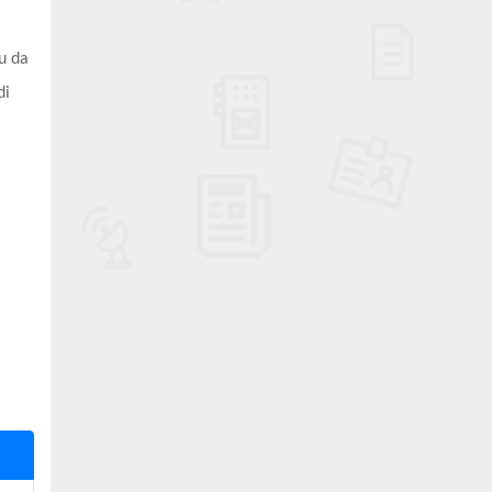
u da
di
a