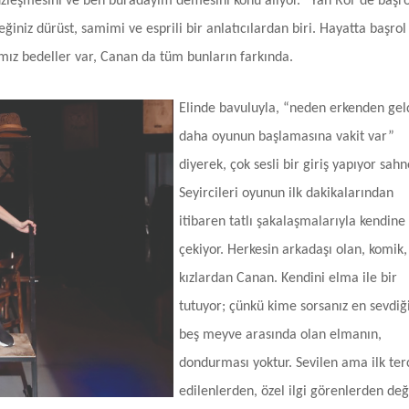
üzleşmesini ve ben buradayım demesini konu alıyor. “Yan Rol”de başro
ğiniz dürüst, samimi ve esprili bir anlatıcılardan biri. Hayatta başrol
mız bedeller var, Canan da tüm bunların farkında.
Elinde bavuluyla, “neden erkenden gel
daha oyunun başlamasına vakit var”
diyerek, çok sesli bir giriş yapıyor sah
Seyircileri oyunun ilk dakikalarından
itibaren tatlı şakalaşmalarıyla kendine
çekiyor. Herkesin arkadaşı olan, komik, 
kızlardan Canan. Kendini elma ile bir
tutuyor; çünkü kime sorsanız en sevdiği
beş meyve arasında olan elmanın,
dondurması yoktur. Sevilen ama ilk ter
edilenlerden, özel ilgi görenlerden deği