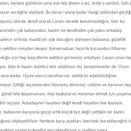
an, herkesi güldüren ama eve tek dönen o kız. Artık o sevimli, tatlı 
arar verdiğini söylüyor. Bu kararı alana kadar hangi yollardan geçtiği
, oyuncu olarak, kendi olarak Canan nerede konumlandığını, tüm bu
 Annesinden çok babasından, bazen ise kendinden çok yakın arkadaşı
adece sırtında maddi bir yük olacağını söyleyen babasına, güzellik
an sektöre meydan okuyor. Konservatuar hazırlık kursundan itibaren
duğu için hep başrollerle sektöre girmesini anlatıyor. Canan onun he
iyor, öyle ki bazen dublörü bile olabiliyor-hiç benzemeseler de. Onun
yere kadar. Oyuncuların sıkıntılarına, sektörün adaletsizliğine,
iyor. Gittiği seçmelerden hüsranla dönmesi, cebinin ve karnının he
 gönül bile koyamaması, hep başkalarını memnun etmek için yaşama
ini seçiyor. Arkadaşının hayatını değil kendi hayatını öne koyuyor,
, babasının karşısına geçip artık küçük kızı değil yetişkin bir kadın
uğunu söyleyebiliyor. Herkese karşı ayakları üzerinde durabileceğini 
uymaktan vazgeçip kendini gerçekleştiriyor o saatten sonra.