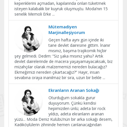
kepenklerini açmadan, kapılarında onları tüketmek
isteyen kalabalık bir kuyruk oluşmuştu. Moda’nın 15
senelik Memoli Erke
...
Mütemadiyen
Marjinalleşiyorum
Geçen hafta aynı gün içinde iki
tane devlet dairesine gittim. İnanır
mısınız, başıma trajikomik hiçbir
şey gelmedi. Dedim: “Siz şaka mısınız yahu? Artık
devlet dairelerinde de macera yaşayamayacaksak, biz
mizahçılar olarak malzememizi nereden bulacağız?
Ekmeğimizi nereden çıkartacağız?” Hayır, insan
sevabına oraya inanılmaz bir sıra, uzun bir bekle
...
Ekranların Aranan Sokağı
Oturduğum sokakla gurur
duyuyorum. Çünkü kendisi
hepimizden ünlü; adeta bir rock
yıldızı, adeta ekranların aranan
yüzü... Moda Deniz Kulübü’nün bir arka sokağı desem,
Kadıköylülerin zihninde hemen canlanacağından