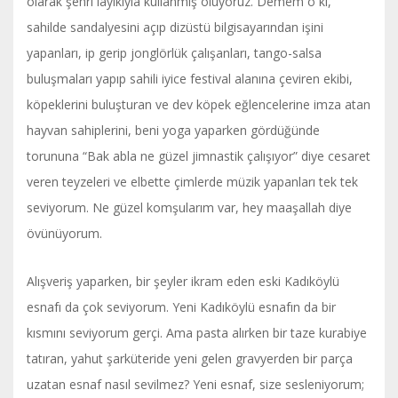
olarak şehri layıkıyla kullanmış oluyoruz. Demem o ki,
sahilde sandalyesini açıp dizüstü bilgisayarından işini
yapanları, ip gerip jonglörlük çalışanları, tango-salsa
buluşmaları yapıp sahili iyice festival alanına çeviren ekibi,
köpeklerini buluşturan ve dev köpek eğlencelerine imza atan
hayvan sahiplerini, beni yoga yaparken gördüğünde
torununa “Bak abla ne güzel jimnastik çalışıyor” diye cesaret
veren teyzeleri ve elbette çimlerde müzik yapanları tek tek
seviyorum. Ne güzel komşularım var, hey maaşallah diye
övünüyorum.
Alışveriş yaparken, bir şeyler ikram eden eski Kadıköylü
esnafı da çok seviyorum. Yeni Kadıköylü esnafın da bir
kısmını seviyorum gerçi. Ama pasta alırken bir taze kurabiye
tatıran, yahut şarküteride yeni gelen gravyerden bir parça
uzatan esnaf nasıl sevilmez? Yeni esnaf, size sesleniyorum;