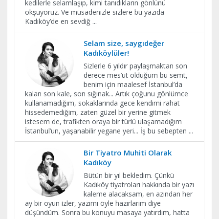
kedilerle selamlaşıp, kimi tanıdıkların gönlünü
okşuyoruz. Ve müsadenizle sizlere bu yazıda
Kadıköy’de en sevdiğ
...
Selam size, saygıdeğer
Kadıköylüler!
Sizlerle 6 yıldır paylaşmaktan son
derece mes’ut olduğum bu semt,
benim için maalesef İstanbul’da
kalan son kale, son sığınak... Artık çoğunu gönlümce
kullanamadığım, sokaklarında gece kendimi rahat
hissedemediğim, zaten güzel bir yerine gitmek
istesem de, trafikten oraya bir türlü ulaşamadığım
İstanbul’un, yaşanabilir yegane yeri... İş bu sebepten
...
Bir Tiyatro Muhiti Olarak
Kadıköy
Bütün bir yıl bekledim. Çünkü
Kadıköy tiyatroları hakkında bir yazı
kaleme alacaksam, en azından her
ay bir oyun izler, yazımı öyle hazırlarım diye
düşündüm. Sonra bu konuyu masaya yatırdım, hatta