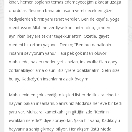
kibar, hemen toplanıp temas edemeyeceğimiz kadar uzağa
oturdular. Resmen bana bir insana verebilecek en güzel
hediyelerden birini; yani rahat verdiler. Ben de keyifle, yoga
meditasyon Allah ne verdiyse konsantre olup, çimden
ayrılırken beylere tekrar teşekkür ettim. Özetle, gayet
medeni bir ortam yaşandı. Dedim; “Ben bu mahallenin
insanını seviyorum yahu.” Tabi pek çok insan oluyor
mahallede; bazen medeniyet sınırları, insancıllık filan epey
zorlanabiliyor ama olsun. Biz iyilere odaklanalım. Gelin size
bu ay, Kadıköy’ün insanlarını azıcık öveyim.
Mahallenin en çok sevdiğim kişileri listemde ilk sıra elbette,
hayvan bakan insanların. Sanırsınız Moda’da her eve bir kedi
şartı var. Muhtara ikametkah için gittiğinizde “Kedinin
evrakları nerede?” diye soruyorlar. Şaka bir yana, Kadıköylü
hayvanına sahip çıkmayı biliyor. Her akşam üstü Moda