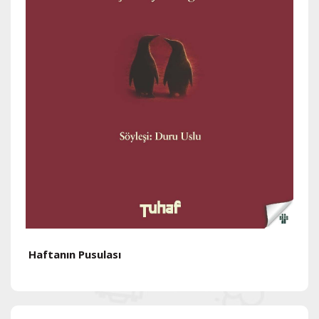
Haftanın Pusulası
H