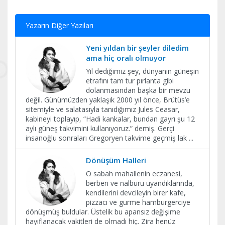
Yazarın Diğer Yazıları
Yeni yıldan bir şeyler diledim
ama hiç oralı olmuyor
Yıl dediğimiz şey, dünyanın güneşin
etrafını tam tur pırlanta gibi
dolanmasından başka bir mevzu
değil. Günümüzden yaklaşık 2000 yıl önce, Brütüs’e
sitemiyle ve salatasıyla tanıdığımız Jules Ceasar,
kabineyi toplayıp, “Hadi kankalar, bundan gayrı şu 12
aylı güneş takvimini kullanıyoruz.” demiş. Gerçi
insanoğlu sonraları Gregoryen takvime geçmiş lak
...
Dönüşüm Halleri
O sabah mahallenin eczanesi,
berberi ve nalburu uyandıklarında,
kendilerini devcileyin birer kafe,
pizzacı ve gurme hamburgerciye
dönüşmüş buldular. Üstelik bu apansız değişime
hayıflanacak vakitleri de olmadı hiç. Zira henüz