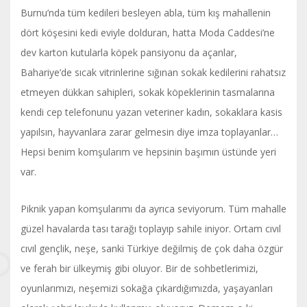
Burnu’nda tüm kedileri besleyen abla, tüm kış mahallenin
dört köşesini kedi eviyle dolduran, hatta Moda Caddesi’ne
dev karton kutularla köpek pansiyonu da açanlar,
Bahariye’de sıcak vitrinlerine sığınan sokak kedilerini rahatsız
etmeyen dükkan sahipleri, sokak köpeklerinin tasmalarına
kendi cep telefonunu yazan veteriner kadın, sokaklara kasis
yapılsın, hayvanlara zarar gelmesin diye imza toplayanlar…
Hepsi benim komşularım ve hepsinin başımın üstünde yeri
var.
Piknik yapan komşularımı da ayrıca seviyorum. Tüm mahalle
güzel havalarda tası tarağı toplayıp sahile iniyor. Ortam cıvıl
cıvıl gençlik, neşe, sanki Türkiye değilmiş de çok daha özgür
ve ferah bir ülkeymiş gibi oluyor. Bir de sohbetlerimizi,
oyunlarımızı, neşemizi sokağa çıkardığımızda, yaşayanları