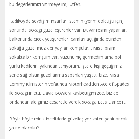
bu değerlerimizi yitirmeyelim, lütfen…
Kadıköy’de sevdiğim insanlar listemin (yerim dolduğu için)
sonunda; sokağı güzelleştirenler var. Duvar resmi yapanlar,
balkonunda çiçek yetiştirenler, camları açtığında evinden
sokağa güzel müzikler yayılan komşular… Misal bizim
sokakta bir komşum var, yüzünü hiç görmedim ama bol
yünlü kedilerini yakından tanıyorum. İşte o kişi geçtiğimiz
sene sağ olsun güzel anma sabahları yaşattı bize. Misal
Lemmy Kilmister’ın vefatında Motörhead’den Ace of Spades
ile sokağı inletti. David Bowie’yi kaybettiğimizde, biz de
ondandan aldığımız cesaretle verdik sokağa Let’s Dance’i…
Böyle böyle minik inceliklerle güzelleşiyor zaten şehir ancak,
ya ne olacaktı?