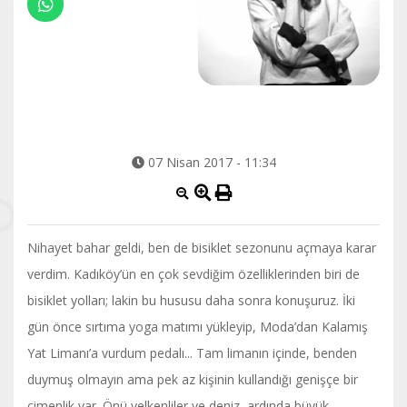
07 Nisan 2017 - 11:34
Nihayet bahar geldi, ben de bisiklet sezonunu açmaya karar
verdim. Kadıköy’ün en çok sevdiğim özelliklerinden biri de
bisiklet yolları; lakin bu hususu daha sonra konuşuruz. İki
gün önce sırtıma yoga matımı yükleyip, Moda’dan Kalamış
Yat Limanı’a vurdum pedalı... Tam limanın içinde, benden
duymuş olmayın ama pek az kişinin kullandığı genişçe bir
çimenlik var. Önü yelkenliler ve deniz, ardında büyük