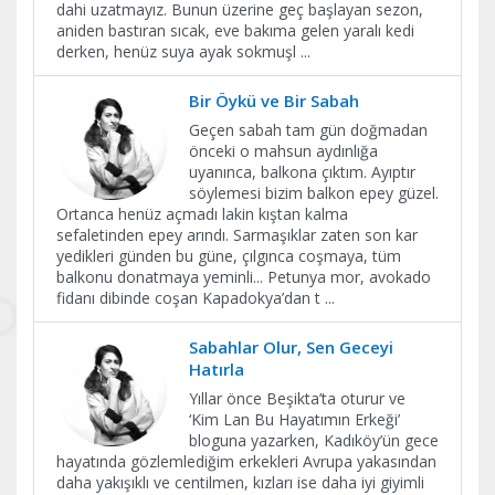
dahi uzatmayız. Bunun üzerine geç başlayan sezon,
aniden bastıran sıcak, eve bakıma gelen yaralı kedi
derken, henüz suya ayak sokmuşl
...
Bir Öykü ve Bir Sabah
Geçen sabah tam gün doğmadan
önceki o mahsun aydınlığa
uyanınca, balkona çıktım. Ayıptır
söylemesi bizim balkon epey güzel.
Ortanca henüz açmadı lakin kıştan kalma
sefaletinden epey arındı. Sarmaşıklar zaten son kar
yedikleri günden bu güne, çılgınca coşmaya, tüm
balkonu donatmaya yeminli... Petunya mor, avokado
fidanı dibinde coşan Kapadokya’dan t
...
Sabahlar Olur, Sen Geceyi
Hatırla
Yıllar önce Beşikta’ta oturur ve
‘Kim Lan Bu Hayatımın Erkeği’
bloguna yazarken, Kadıköy’ün gece
hayatında gözlemlediğim erkekleri Avrupa yakasından
daha yakışıklı ve centilmen, kızları ise daha iyi giyimli