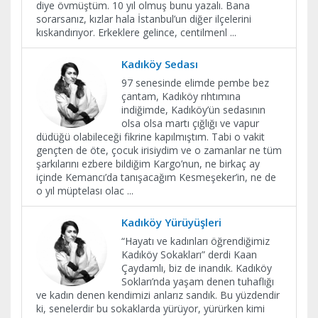
diye övmüştüm. 10 yıl olmuş bunu yazalı. Bana
sorarsanız, kızlar hala İstanbul’un diğer ilçelerini
kıskandırıyor. Erkeklere gelince, centilmenl
...
Kadıköy Sedası
97 senesinde elimde pembe bez
çantam, Kadıköy rıhtımına
indiğimde, Kadıköy’ün sedasının
olsa olsa martı çığlığı ve vapur
düdüğü olabileceği fikrine kapılmıştım. Tabi o vakit
gençten de öte, çocuk irisiydim ve o zamanlar ne tüm
şarkılarını ezbere bildiğim Kargo’nun, ne birkaç ay
içinde Kemancı’da tanışacağım Kesmeşeker’in, ne de
o yıl müptelası olac
...
Kadıköy Yürüyüşleri
“Hayatı ve kadınları öğrendiğimiz
Kadıköy Sokakları” derdi Kaan
Çaydamlı, biz de inandık. Kadıköy
Sokları’nda yaşam denen tuhaflığı
ve kadın denen kendimizi anlarız sandık. Bu yüzdendir
ki, senelerdir bu sokaklarda yürüyor, yürürken kimi