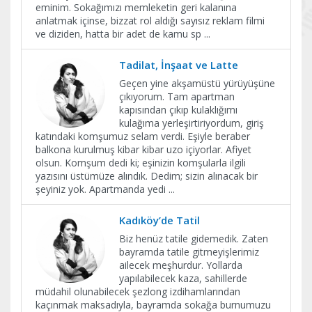
eminim. Sokağımızı memleketin geri kalanına
anlatmak içinse, bizzat rol aldığı sayısız reklam filmi
ve diziden, hatta bir adet de kamu sp
...
Tadilat, İnşaat ve Latte
Geçen yine akşamüstü yürüyüşüne
çıkıyorum. Tam apartman
kapısından çıkıp kulaklığımı
kulağıma yerleşirtiriyordum, giriş
katındaki komşumuz selam verdi. Eşiyle beraber
balkona kurulmuş kibar kibar uzo içiyorlar. Afiyet
olsun. Komşum dedi ki; eşinizin komşularla ilgili
yazısını üstümüze alındık. Dedim; sizin alınacak bir
şeyiniz yok. Apartmanda yedi
...
Kadıköy’de Tatil
Biz henüz tatile gidemedik. Zaten
bayramda tatile gitmeyişlerimiz
ailecek meşhurdur. Yollarda
yapılabilecek kaza, sahillerde
müdahil olunabilecek şezlong izdihamlarından
kaçınmak maksadıyla, bayramda sokağa burnumuzu