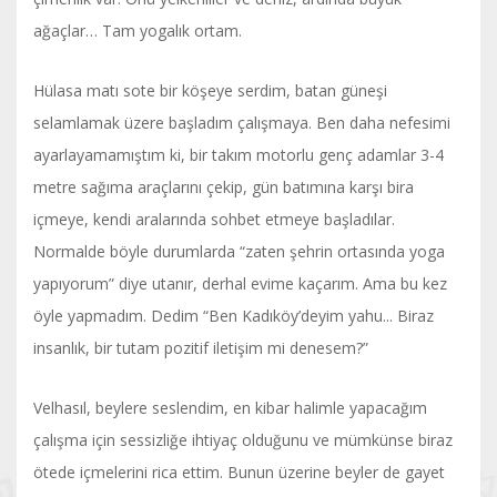
ağaçlar… Tam yogalık ortam.
Hülasa matı sote bir köşeye serdim, batan güneşi
selamlamak üzere başladım çalışmaya. Ben daha nefesimi
ayarlayamamıştım ki, bir takım motorlu genç adamlar 3-4
metre sağıma araçlarını çekip, gün batımına karşı bira
içmeye, kendi aralarında sohbet etmeye başladılar.
Normalde böyle durumlarda “zaten şehrin ortasında yoga
yapıyorum” diye utanır, derhal evime kaçarım. Ama bu kez
öyle yapmadım. Dedim “Ben Kadıköy’deyim yahu... Biraz
insanlık, bir tutam pozitif iletişim mi denesem?”
Velhasıl, beylere seslendim, en kibar halimle yapacağım
çalışma için sessizliğe ihtiyaç olduğunu ve mümkünse biraz
ötede içmelerini rica ettim. Bunun üzerine beyler de gayet