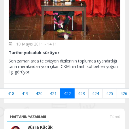
10 Mayıs 2011 - 14:11
Tarihe yolculuk sürüyor
Son zamanlarda televizyon dizilerinin toplumda uyandırdığı
tarih merakından yola çıkan CKM'nin tarih sohbetleri yoğun
ilgi görüyor.
7
418
419
420
421
422
423
424
425
426
HAFTANIN YAZARLARI
Tümü
Büşra Küçük