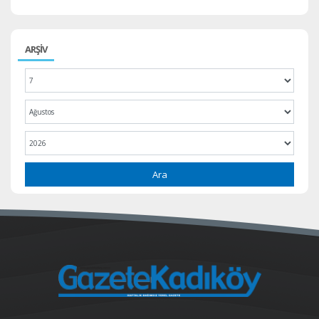
ARŞİV
Ara