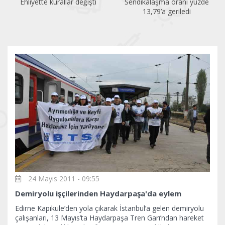
Sendikalaşma oranı yüzde
İlk altı ayda 150 kadın
13,79’a geriledi
öldürüldü
24 Mayıs 2011 - 09:55
Demiryolu işçilerinden Haydarpaşa'da eylem
Edirne Kapıkule’den yola çıkarak İstanbul’a gelen demiryolu
çalışanları, 13 Mayıs’ta Haydarpaşa Tren Garı’ndan hareket