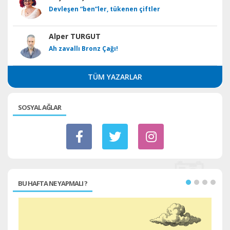
Devleşen “ben”ler, tükenen çiftler
Alper TURGUT
Ah zavallı Bronz Çağı!
TÜM YAZARLAR
SOSYAL AĞLAR
BU HAFTA NE YAPMALI ?