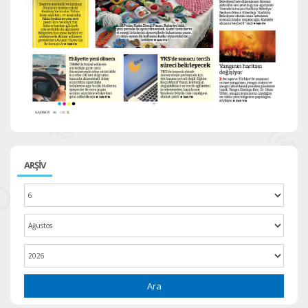
ARŞİV
Ara