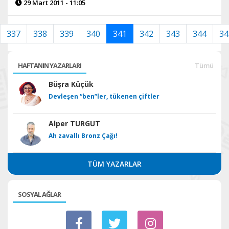
29 Mart 2011 - 11:05
337
338
339
340
341
342
343
344
34
HAFTANIN YAZARLARI
Tümü
Büşra Küçük
Devleşen “ben”ler, tükenen çiftler
Alper TURGUT
Ah zavallı Bronz Çağı!
TÜM YAZARLAR
SOSYAL AĞLAR