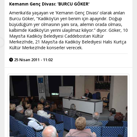
Kemanın Genç Divası: ‘BURCU GÖKER'
Amerika’da yaşayan ve ‘Kemanın Genç Divası’ olarak anılan
Burcu Göker, “Kadıköy’ün yeri benim için apayrıdır. Doğup
büyüdüğüm yer olmasının yanı sıra, ailemin orada olması,
kalbimde Kadiköy’ün yerini ulaşılmaz kılıyor.” diyor. Göker, 10
Mayıs’ta Kadıköy Belediyesi Caddebostan Kültür
Merkezi’nde, 21 Mayıs’ta da Kadıköy Belediyesi Halis Kurtça
Kültür Merkezi’nde konserler verecek.
25 Nisan 2011 - 11:02