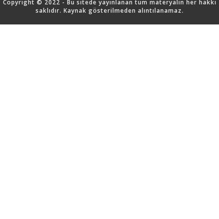
Copyright © 2022 - Bu sitede yayınlanan tüm materyalin her hakkı
saklıdır. Kaynak gösterilmeden alıntılanamaz.