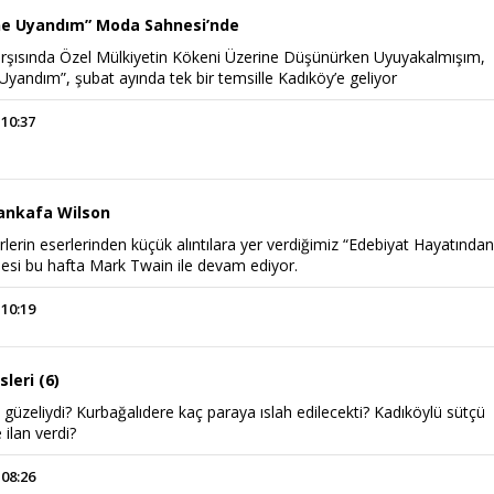
ne Uyandım” Moda Sahnesi’nde
rşısında Özel Mülkiyetin Kökeni Üzerine Düşünürken Uyuyakalmışım,
yandım”, şubat ayında tek bir temsille Kadıköy’e geliyor
 10:37
ankafa Wilson
rlerin eserlerinden küçük alıntılara yer verdiğimiz “Edebiyat Hayatında
şesi bu hafta Mark Twain ile devam ediyor.
 10:19
leri (6)
 güzeliydi? Kurbağalıdere kaç paraya ıslah edilecekti? Kadıköylü sütçü
ilan verdi?
 08:26