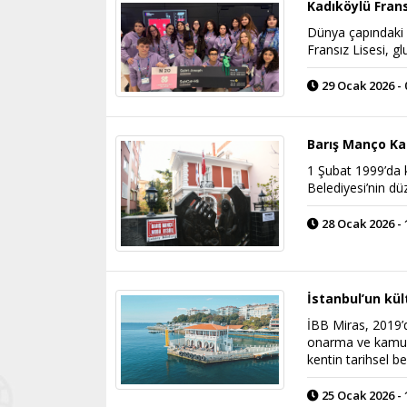
Kadıköylü Fran
Dünya çapındaki 
Fransız Lisesi, g
29 Ocak 2026 - 
Barış Manço Kad
1 Şubat 1999’da 
Belediyesi’nin düz
28 Ocak 2026 - 
İstanbul’un kül
İBB Miras, 2019’
onarma ve kamus
kentin tarihsel 
25 Ocak 2026 - 