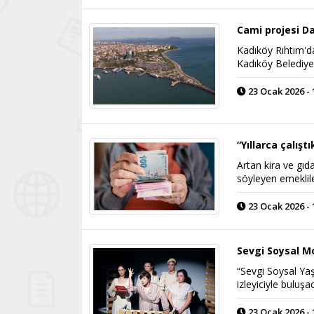
Cami projesi Da
Kadıköy Rıhtım'da
Kadıköy Belediyes
23 Ocak 2026 - 
“Yıllarca çalış
Artan kira ve gıda
söyleyen emeklile
23 Ocak 2026 - 
Sevgi Soysal M
“Sevgi Soysal Ya
izleyiciyle buluşa
23 Ocak 2026 - 