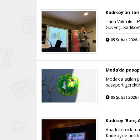
Kadıköy’ün tar
Tarih Vakfı ile T
Güvenç, Kadıköy’ü
05 Şubat 2026 -
Moda’da pasapo
Moda’da açılan po
pasaport gerekti
05 Şubat 2026 -
Kadıköy ‘Barış A
Anadolu rock müz
Kadıköy’de anıldı