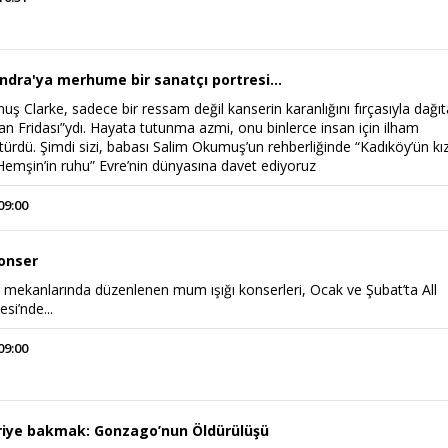
ndra'ya merhume bir sanatçı portresi...
 Clarke, sadece bir ressam değil kanserin karanlığını fırçasıyla dağı
n Fridası”ydı. Hayata tutunma azmi, onu binlerce insan için ilham
rdü. Şimdi sizi, babası Salim Okumuş’un rehberliğinde “Kadıköy’ün kız
Hemşin’in ruhu” Evre’nin dünyasına davet ediyoruz
09:00
onser
k mekanlarında düzenlenen mum ışığı konserleri, Ocak ve Şubat’ta All
si’nde...
09:00
riye bakmak: Gonzago’nun Öldürülüşü