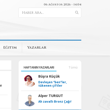
06 Ağustos 2026 - 14:04
Eğitim
Yazarlar
HAFTANIN YAZARLARI
Tümü
Büşra Küçük
Devleşen “ben”ler,
de
tükenen çiftler
Alper TURGUT
Ah zavallı Bronz Çağı!