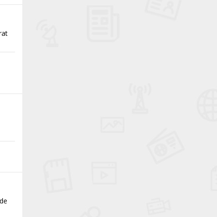
rat
nde