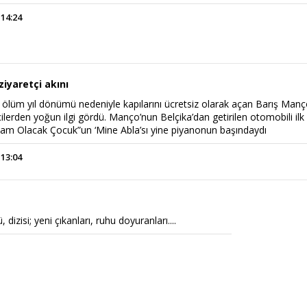
 14:24
iyaretçi akını
ölüm yıl dönümü nedeniyle kapılarını ücretsiz olarak açan Barış Man
ilerden yoğun ilgi gördü. Manço’nun Belçika’dan getirilen otomobili ilk
Adam Olacak Çocuk”un ‘Mine Abla’sı yine piyanonun başındaydı
 13:04
 dizisi; yeni çıkanları, ruhu doyuranları....