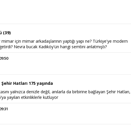
ü (39)
r mimar için mimar arkadaşlarının yaptığı yapı ne? Türkiye'ye modern
 getirdi? Nevra bucak Kadıköy'ün hangi semtini anlatmıştı?
09:50
: Şehir Hatları 175 yaşında
kasını yalnızca denizle değil, anılarla da birbirine bağlayan Şehir Hatları,
6’ya yayılan etkinliklerle kutluyor
09:31