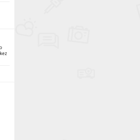
ço
 kez