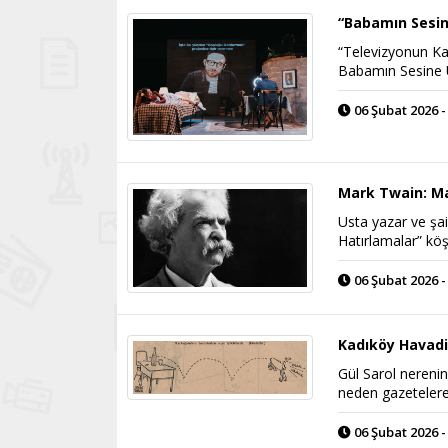
“Babamın Sesi
“Televizyonun Ka
Babamın Sesine U
06 Şubat 2026 -
Mark Twain: M
Usta yazar ve şai
Hatırlamalar” kö
06 Şubat 2026 -
Kadıköy Havadis
Gül Sarol nerenin
neden gazetelere 
06 Şubat 2026 -