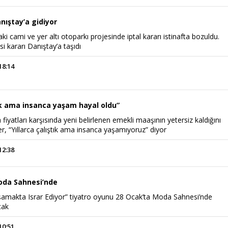
nıştay’a gidiyor
ki cami ve yer altı otoparkı projesinde iptal kararı istinafta bozuldu.
i kararı Danıştay’a taşıdı
18:14
tık ama insanca yaşam hayal oldu”
 fiyatları karşısında yeni belirlenen emekli maaşının yetersiz kaldığını
r, “Yıllarca çalıştık ama insanca yaşamıyoruz” diyor
12:38
oda Sahnesi’nde
şamakta Israr Ediyor” tiyatro oyunu 28 Ocak’ta Moda Sahnesi’nde
cak
10:51