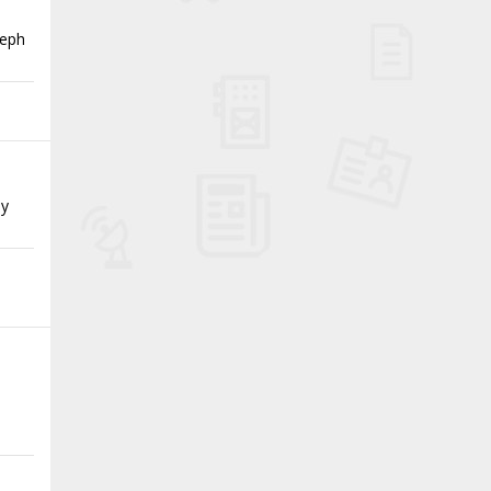
seph
öy