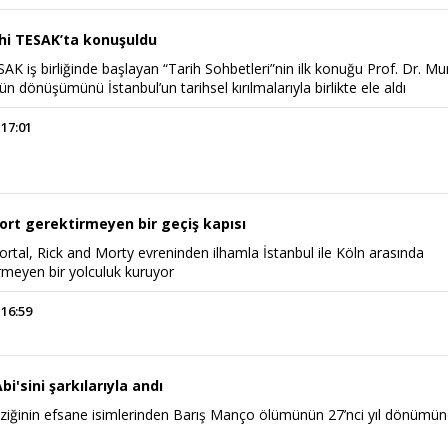
ihi TESAK’ta konuşuldu
ESAK iş birliğinde başlayan “Tarih Sohbetleri”nin ilk konuğu Prof. Dr. Mu
n dönüşümünü İstanbul’un tarihsel kırılmalarıyla birlikte ele aldı
 17:01
rt gerektirmeyen bir geçiş kapısı
rtal, Rick and Morty evreninden ilhamla İstanbul ile Köln arasında
rmeyen bir yolculuk kuruyor
 16:59
bi'sini şarkılarıyla andı
iğinin efsane isimlerinden Barış Manço ölümünün 27’nci yıl dönümü