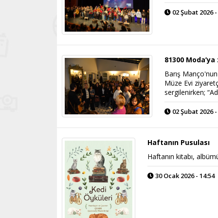
02 Şubat 2026 -
81300 Moda’ya z
Barış Manço'nun 
Müze Evi ziyaretç
sergilenirken; “
02 Şubat 2026 -
Haftanın Pusulası
Haftanın kitabı, albümü,
30 Ocak 2026 - 14:54