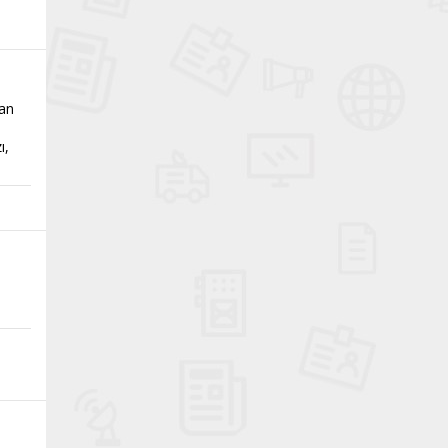
tan
ı,