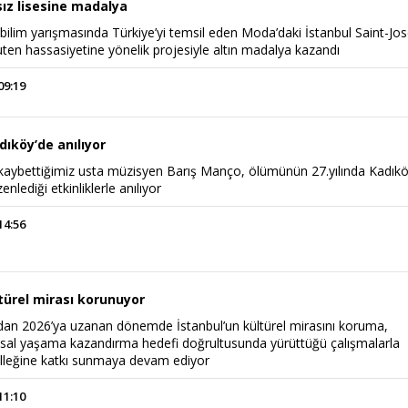
sız lisesine madalya
bilim yarışmasında Türkiye’yi temsil eden Moda’daki İstanbul Saint-Jo
luten hassasiyetine yönelik projesiyle altın madalya kazandı
09:19
ıköy’de anılıyor
kaybettiğimiz usta müzisyen Barış Manço, ölümünün 27.yılında Kadık
enlediği etkinliklerle anılıyor
14:56
türel mirası korunuyor
dan 2026’ya uzanan dönemde İstanbul’un kültürel mirasını koruma,
al yaşama kazandırma hedefi doğrultusunda yürüttüğü çalışmalarla
belleğine katkı sunmaya devam ediyor
11:10