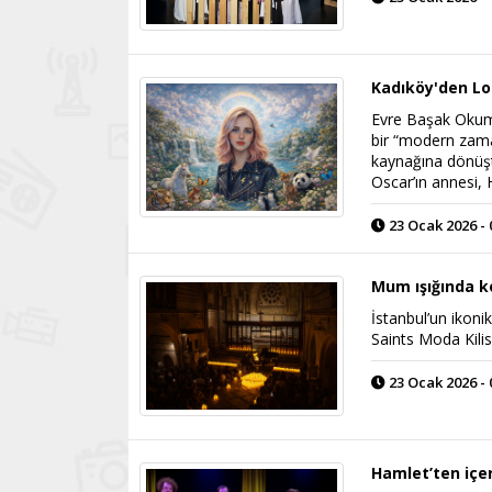
Kadıköy'den Lo
Evre Başak Okumuş
bir “modern zama
kaynağına dönüştü
Oscar’ın annesi, 
23 Ocak 2026 - 
Mum ışığında k
İstanbul’un ikoni
Saints Moda Kilise
23 Ocak 2026 - 
Hamlet’ten içe