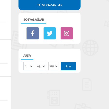
TÜM YAZARLAR
SOSYAL AĞLAR
n
ARŞİV
Ara