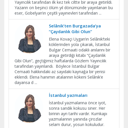
Yayıncılık tarafından ilk kez tek ciltte bir araya getirildi.
Yazarın on beşinci ölüm yıl dönümünde yayınlanan bu
eser, Gobelyan’ın çeşitli yayınevleri tarafından
...
Selânik’ten Burgazada’ya
“Çaydanlık Gibi Olun”
Elena Kovaçi Uygan’ın Selânik’teki
köklerinden yola çıkarak, İstanbul
Bulgar Cemaati odaklı anılarını bir
araya getirdiği kitabı “Çaydanlık
Gibi Olun”, geçtiğimiz haftalarda Gözlem Yayıncılık
tarafından yayınlandı. Böylece İstanbul Bulgar
Cemaati hakkındaki az sayıdaki kaynağa bir yenisi
eklendi. Elena hanımın atalarının kökeni Selânik’e
dayansa d
...
İstanbul yazmaları
İstanbul yazmalarına önce iyot,
sonra sandık kokusu siner. Her
birinin ayrı tarihi vardır. Kumkapı
yazmalarının yanında çirozlar
selam durur, yosun kokuludur.