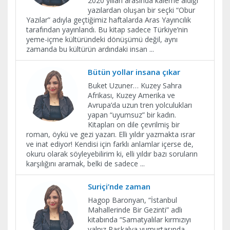
2020 yılları arasında kaleme aldığı
yazılardan oluşan bir seçki “Obur
Yazılar” adıyla geçtiğimiz haftalarda Aras Yayıncılık
tarafından yayınlandı. Bu kitap sadece Türkiye’nin
yeme-içme kültüründeki dönüşümü değil, aynı
zamanda bu kültürün ardındaki insan
...
Bütün yollar insana çıkar
Buket Uzuner… Kuzey Sahra
Afrikası, Kuzey Amerika ve
Avrupa’da uzun tren yolculukları
yapan “uyumsuz” bir kadın.
Kitapları on dile çevrilmiş bir
roman, öykü ve gezi yazarı. Elli yıldır yazmakta ısrar
ve inat ediyor! Kendisi için farklı anlamlar içerse de,
okuru olarak söyleyebilirim ki, elli yıldır bazı soruların
karşılığını aramak, belki de sadece
...
Suriçi’nde zaman
Hagop Baronyan, “İstanbul
Mahallerinde Bir Gezinti” adlı
kitabında “Samatyalılar kırmızıyı
yalnız Paskalya yumurtasında