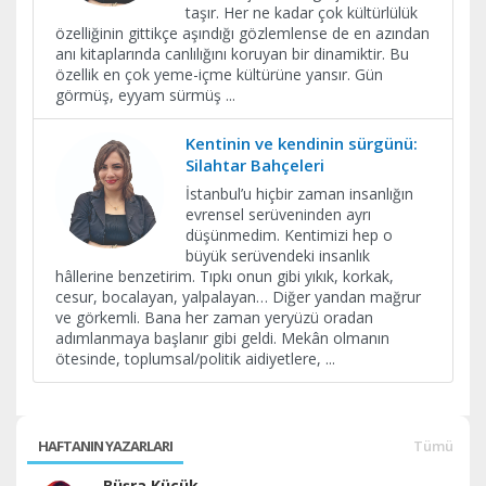
taşır. Her ne kadar çok kültürlülük
özelliğinin gittikçe aşındığı gözlemlense de en azından
anı kitaplarında canlılığını koruyan bir dinamiktir. Bu
özellik en çok yeme-içme kültürüne yansır. Gün
görmüş, eyyam sürmüş
...
Kentinin ve kendinin sürgünü:
Silahtar Bahçeleri
İstanbul’u hiçbir zaman insanlığın
evrensel serüveninden ayrı
düşünmedim. Kentimizi hep o
büyük serüvendeki insanlık
hâllerine benzetirim. Tıpkı onun gibi yıkık, korkak,
cesur, bocalayan, yalpalayan… Diğer yandan mağrur
ve görkemli. Bana her zaman yeryüzü oradan
adımlanmaya başlanır gibi geldi. Mekân olmanın
ötesinde, toplumsal/politik aidiyetlere,
...
HAFTANIN YAZARLARI
Tümü
Büşra Küçük