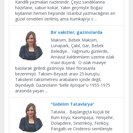
Kandilli yazmaları nazenindir. Çeyiz sandıklarına
hazırlanır, sabun kokar. Yakın geçmişte Boğaz
kıyılarının hemen hepsinde İstanbul yazmacılığının en
güzel örnekleri verilmiş ama Kumkapı’yı v
...
Bir vakitler, gazinolarda
Maksim, Bebek Maksim,
Lunapark, Çakıl, Gar, Bebek
Belediye… Yağmurlu günlerde,
Arnavut kaldırımların üzerine ıslak
mavi düşerdi. O ıslak maviye
basılarak girilirdi gazinoya. Mavi florasanla
bezenmişti. Taksim-Beyazıt arası 25 kuruştu.
Taksilerin taksimetresi arabaların içinde değil,
dışındaydı. Gazinoların “belle époque”u 1955-1975
arasında yaşan
...
“Gidelim Tatavla’ya”
Tatavla… Başlangıçta küçük bir
Rum köyü; Kasımpaşa, Yenişehir,
Dolapdere, Sinemköy, Feriköy,
Pangaltı ve Cinderesi semtleriyle