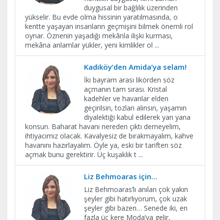
duygusal bir bağlılık üzerinden
yükselir. Bu evde olma hissinin yaratılmasında, o
kentte yaşayan insanların geçmişini bilmek önemli rol
oynar. Öznenin yaşadığı mekânla ilişki kurması,
mekâna anlamlar yükler, yeni kimlikler ol
...
Kadıköy’den Amida’ya selam!
İki bayram arası likörden söz
açmanın tam sırası. Kristal
kadehler ve havanlar elden
geçirilsin, tozları alınsın, yaşamın
diyalektiği kabul edilerek yan yana
konsun. Baharat havanı nereden çıktı demeyelim,
ihtiyacımız olacak. Kavalyesiz de bırakmayalım, kahve
havanını hazırlayalım. Öyle ya, eski bir tariften söz
açmak bunu gerektirir. Üç kuşaklık t
...
Liz Behmoaras için…
Liz Behmoaras’lı anıları çok yakın
şeyler gibi hatırlıyorum, çok uzak
şeyler gibi bazen… Senede iki, en
fazla üç kere Moda’ya gelir,