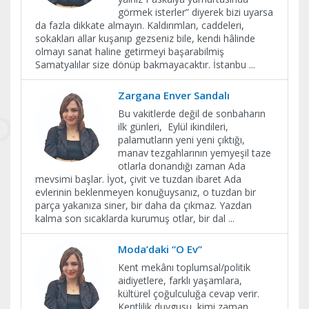
görmek isterler” diyerek bizi uyarsa
da fazla dikkate almayın. Kaldırımları, caddeleri,
sokakları allar kuşanıp gezseniz bile, kendi hâlinde
olmayı sanat haline getirmeyi başarabilmiş
Samatyalılar size dönüp bakmayacaktır. İstanbu
...
Zargana Enver Sandalı
Bu vakitlerde değil de sonbaharın
ilk günleri, Eylül ikindileri,
palamutların yeni yeni çıktığı,
manav tezgahlarının yemyeşil taze
otlarla donandığı zaman Ada
mevsimi başlar. İyot, çivit ve tuzdan ibaret Ada
evlerinin beklenmeyen konuğuysanız, o tuzdan bir
parça yakanıza siner, bir daha da çıkmaz. Yazdan
kalma son sıcaklarda kurumuş otlar, bir dal
...
Moda’daki “O Ev”
Kent mekânı toplumsal/politik
aidiyetlere, farklı yaşamlara,
kültürel çoğulculuğa cevap verir.
Kentlilik duygusu, kimi zaman