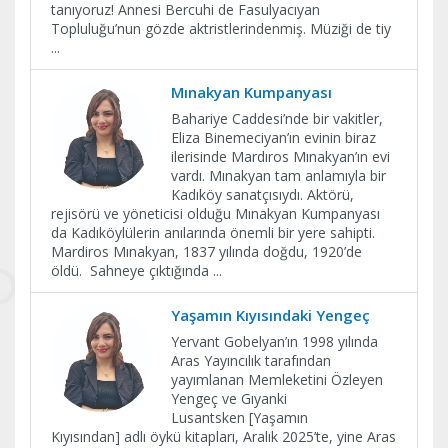
tanıyoruz! Annesi Bercuhi de Fasulyacıyan
Topluluğu’nun gözde aktristlerindenmiş. Müziği de tiy
...
Mınakyan Kumpanyası
Bahariye Caddesi’nde bir vakitler,
Eliza Binemeciyan’ın evinin biraz
ilerisinde Mardıros Mınakyan’ın evi
vardı. Mınakyan tam anlamıyla bir
Kadıköy sanatçısıydı. Aktörü,
rejisörü ve yöneticisi olduğu Mınakyan Kumpanyası
da Kadıköylülerin anılarında önemli bir yere sahipti.
Mardiros Mınakyan, 1837 yılında doğdu, 1920’de
öldü. Sahneye çıktığında
...
Yaşamın Kıyısındaki Yengeç
Yervant Gobelyan’ın 1998 yılında
Aras Yayıncılık tarafından
yayımlanan Memleketini Özleyen
Yengeç ve Gıyanki
Lusantsken [Yaşamın
Kıyısından] adlı öykü kitapları, Aralık 2025’te, yine Aras