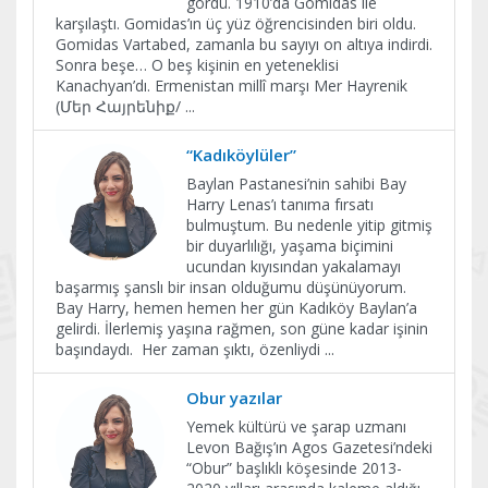
gördü. 1910’da Gomidas ile
karşılaştı. Gomidas’ın üç yüz öğrencisinden biri oldu.
Gomidas Vartabed, zamanla bu sayıyı on altıya indirdi.
Sonra beşe… O beş kişinin en yeteneklisi
Kanachyan’dı. Ermenistan millî marşı Mer Hayrenik
(Մեր Հայրենիք/
...
“Kadıköylüler”
Baylan Pastanesi’nin sahibi Bay
Harry Lenas’ı tanıma fırsatı
bulmuştum. Bu nedenle yitip gitmiş
bir duyarlılığı, yaşama biçimini
ucundan kıyısından yakalamayı
başarmış şanslı bir insan olduğumu düşünüyorum.
Bay Harry, hemen hemen her gün Kadıköy Baylan’a
gelirdi. İlerlemiş yaşına rağmen, son güne kadar işinin
başındaydı. Her zaman şıktı, özenliydi
...
Obur yazılar
Yemek kültürü ve şarap uzmanı
Levon Bağış’ın Agos Gazetesi’ndeki
“Obur” başlıklı köşesinde 2013-