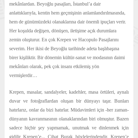
mekânlardan. Beyoğlu pasajları, İstanbul’a dair
anlattıklarıyla, kentin hem geçmişinin anlamlandırılmasında,
hem de günümüzdeki olanaklarına dair önemli ipuçları verir.
Her koşulda değişen, dönüşen, iletişime açık durumlara
zemin oluşturur. En çok Krepen ve Hacopulo Pasajlarını
severim. Her ikisi de Beyoğlu tarihinde adeta başlıbaşına
birer kişiliktir. Bir dönemin kültür-sanat ve modasının daimi
mekânları olarak, pek çok insanı etkilemiş yön
vermişlerdir…
Krepen, masalar, sandalyeler, kadehler, masa örtüleri, aynalı
duvar ve fotoğraflardan oluşan bir dünyayı taşır. Bunları
hatırlarız, onlar da bizi hatırlar. Müdavimleri için -her zaman-
dünyanın kavranmasının olanaklarından biri olmuştur. Bazen
sadece hiçbir şey yapmamak, unutmak ve dinlenmek için
gidilir Krepen’e... Cihat Burak böylelerindendir. Krepen’e