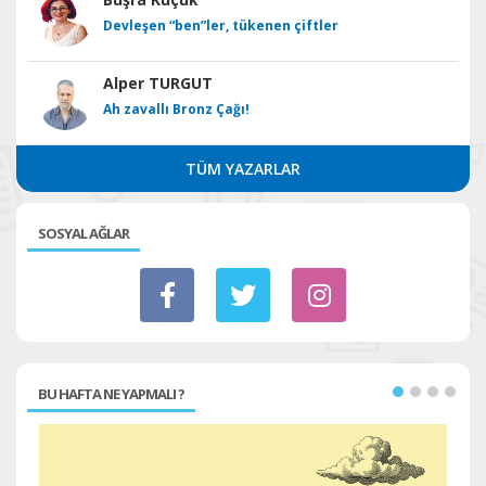
Devleşen “ben”ler, tükenen çiftler
Alper TURGUT
Ah zavallı Bronz Çağı!
TÜM YAZARLAR
SOSYAL AĞLAR
BU HAFTA NE YAPMALI ?