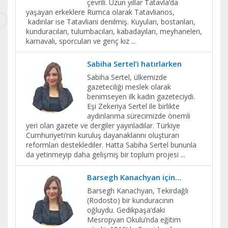
çevrili. Uzun yıllar Tatavla’da
yaşayan erkeklere Rumca olarak Tatavlianos,
kadınlar ise Tatavliani denilmiş. Kuyuları, bostanları,
kunduracıları, tulumbacıları, kabadayıları, meyhaneleri,
karnavalı, sporcuları ve genç kız
...
Sabiha Sertel’i hatırlarken
Sabiha Sertel, ülkemizde
gazeteciliği meslek olarak
benimseyen ilk kadın gazeteciydi.
Eşi Zekeriya Sertel ile birlikte
aydınlanma sürecimizde önemli
yeri olan gazete ve dergiler yayınladılar. Türkiye
Cumhuriyeti’nin kuruluş dayanaklarını oluşturan
reformları desteklediler. Hatta Sabiha Sertel bununla
da yetinmeyip daha gelişmiş bir toplum projesi
...
Barsegh Kanachyan için…
Barsegh Kanachyan, Tekirdağlı
(Rodosto) bir kunduracının
oğluydu. Gedikpaşa’daki
Mesropyan Okulu’nda eğitim