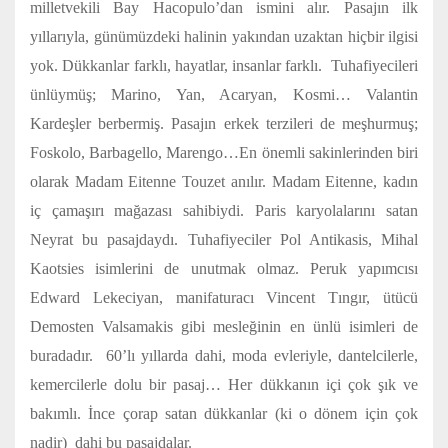
milletvekili Bay Hacopulo’dan ismini alır. Pasajın ilk
yıllarıyla, günümüzdeki halinin yakından uzaktan hiçbir ilgisi
yok. Dükkanlar farklı, hayatlar, insanlar farklı. Tuhafiyecileri
ünlüymüş; Marino, Yan, Acaryan, Kosmi… Valantin
Kardeşler berbermiş. Pasajın erkek terzileri de meşhurmuş;
Foskolo, Barbagello, Marengo…En önemli sakinlerinden biri
olarak Madam Eitenne Touzet anılır. Madam Eitenne, kadın
iç çamaşırı mağazası sahibiydi. Paris karyolalarını satan
Neyrat bu pasajdaydı. Tuhafiyeciler Pol Antikasis, Mihal
Kaotsies isimlerini de unutmak olmaz. Peruk yapımcısı
Edward Lekeciyan, manifaturacı Vincent Tıngır, ütücü
Demosten Valsamakis gibi mesleğinin en ünlü isimleri de
buradadır. 60’lı yıllarda dahi, moda evleriyle, dantelcilerle,
kemercilerle dolu bir pasaj… Her dükkanın içi çok şık ve
bakımlı. İnce çorap satan dükkanlar (ki o dönem için çok
nadir) dahi bu pasajdalar.