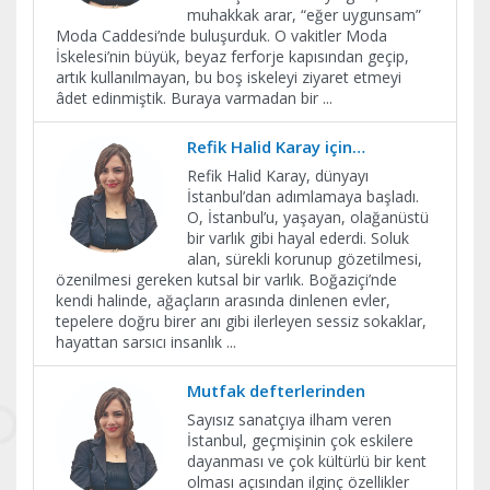
muhakkak arar, “eğer uygunsam”
Moda Caddesi’nde buluşurduk. O vakitler Moda
İskelesi’nin büyük, beyaz ferforje kapısından geçip,
artık kullanılmayan, bu boş iskeleyi ziyaret etmeyi
âdet edinmiştik. Buraya varmadan bir
...
Refik Halid Karay için…
Refik Halid Karay, dünyayı
İstanbul’dan adımlamaya başladı.
O, İstanbul’u, yaşayan, olağanüstü
bir varlık gibi hayal ederdi. Soluk
alan, sürekli korunup gözetilmesi,
özenilmesi gereken kutsal bir varlık. Boğaziçi’nde
kendi halinde, ağaçların arasında dinlenen evler,
tepelere doğru birer anı gibi ilerleyen sessiz sokaklar,
hayattan sarsıcı insanlık
...
Mutfak defterlerinden
Sayısız sanatçıya ilham veren
İstanbul, geçmişinin çok eskilere
dayanması ve çok kültürlü bir kent
olması açısından ilginç özellikler