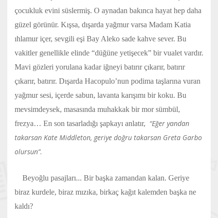
çocukluk evini süslermiş. O aynadan bakınca hayat hep daha
güzel görünür. Kışsa, dışarda yağmur varsa Madam Katia
ıhlamur içer, sevgili eşi Bay Aleko sade kahve sever. Bu
vakitler genellikle elinde “düğüne yetişecek” bir vualet vardır.
Mavi gözleri yorulana kadar iğneyi batırır çıkarır, batırır
çıkarır, batırır. Dışarda Hacopulo’nun podima taşlarına vuran
yağmur sesi, içerde sabun, lavanta karışımı bir koku. Bu
mevsimdeysek, masasında muhakkak bir mor sümbül,
“Eğer yandan
frezya… En son tasarladığı şapkayı anlatır,
takarsan Kate Middleton, geriye doğru takarsan Greta Garbo
olursun”.
Beyoğlu pasajları... Bir başka zamandan kalan. Geriye
biraz kurdele, biraz mızıka, birkaç kağıt kalemden başka ne
kaldı?