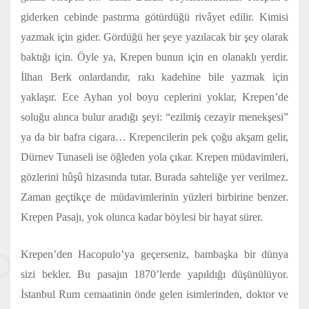
giderken cebinde pastırma götürdüğü rivâyet edilir. Kimisi
yazmak için gider. Gördüğü her şeye yazılacak bir şey olarak
baktığı için. Öyle ya, Krepen bunun için en olanaklı yerdir.
İlhan Berk onlardandır, rakı kadehine bile yazmak için
yaklaşır. Ece Ayhan yol boyu ceplerini yoklar, Krepen’de
soluğu alınca bulur aradığı şeyi: “ezilmiş cezayir menekşesi”
ya da bir bafra cigara… Krepencilerin pek çoğu akşam gelir,
Dürnev Tunaseli ise öğleden yola çıkar. Krepen müdavimleri,
gözlerini hûşû hizasında tutar. Burada sahteliğe yer verilmez.
Zaman geçtikçe de müdavimlerinin yüzleri birbirine benzer.
Krepen Pasajı, yok olunca kadar böylesi bir hayat sürer.
Krepen’den Hacopulo’ya geçerseniz, bambaşka bir dünya
sizi bekler. Bu pasajın 1870’lerde yapıldığı düşünülüyor.
İstanbul Rum cemaatinin önde gelen isimlerinden, doktor ve