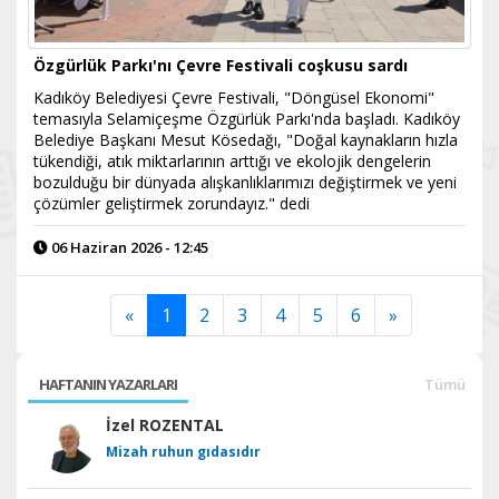
Özgürlük Parkı'nı Çevre Festivali coşkusu sardı
Kadıköy Belediyesi Çevre Festivali, "Döngüsel Ekonomi"
temasıyla Selamiçeşme Özgürlük Parkı'nda başladı. Kadıköy
Belediye Başkanı Mesut Kösedağı, "Doğal kaynakların hızla
tükendiği, atık miktarlarının arttığı ve ekolojik dengelerin
bozulduğu bir dünyada alışkanlıklarımızı değiştirmek ve yeni
çözümler geliştirmek zorundayız." dedi
06 Haziran 2026 - 12:45
«
1
2
3
4
5
6
»
HAFTANIN YAZARLARI
Tümü
İzel ROZENTAL
Mizah ruhun gıdasıdır