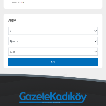
ARŞİV
Ara