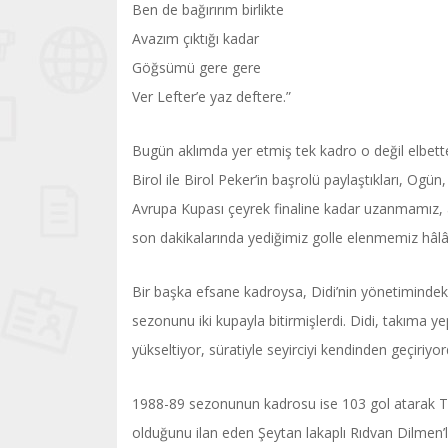
Ben de bağırırım birlikte
Avazım çıktığı kadar
Göğsümü gere gere
Ver Lefter’e yaz deftere.”
Bugün aklımda yer etmiş tek kadro o değil elbette.
Birol ile Birol Peker’in başrolü paylaştıkları, Ogü
Avrupa Kupası çeyrek finaline kadar uzanmamız,
son dakikalarında yediğimiz golle elenmemiz hâ
Bir başka efsane kadroysa, Didi’nin yönetimindeki D
sezonunu iki kupayla bitirmişlerdi. Didi, takıma ye
yükseltiyor, süratiyle seyirciyi kendinden geçiriy
1988-89 sezonunun kadrosu ise 103 gol atarak Türk
olduğunu ilan eden Şeytan lakaplı Rıdvan Dilme