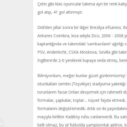
Çetin gibi klas oyuncular takıma ayrı bir renk ka
gol atıp, 41 gol attırmıştı.
Didi’den yıllar sonra bir diğer Brezilya efsanesi, 
Antunes Coimbra, kısa adıyla Zico, 2006 - 2008 yı
kaptanlığında ve takımdaki ‘sambacıların’ ağırlığı
PSV, Anderlecht, CSKA Moskova, Sevilla gibi takım
İngiltere’de 2-0 yenilerek kupaya veda etmiş, ben
Bilmiyordum, meğer bunlar güzel günlerimizmiş!
oturdukları semtin (Teşvikiye) stadyuma yakınlı
torunlarım facia! Onları devşirmek için rahmetli 
formalar, şapkalar, toplar… rüşvet fayda etmedi,
formalarını değiştiremedik. Artık on iki yaşındaki
maçıyla birlikte Kadıköy ruhu canlanıverdi. Bu sat
belli olmaz, bu yıl futbolda şampiyonluk gelirse, b