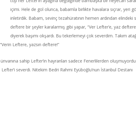
top her Lefter’in ayağına değdiğinde bambaşka bir heyecan sara
içimi. Hele de gol olunca, babamla birlikte havalara sıçrar, yeri g
inletirdik. Babam, sevinç tezahüratının hemen ardından elindeki 
deftere bir şeyler karalarmış gibi yapar, “Ver Lefter’e, yaz deftere
diyerek başımı okşardı. Bu tekerlemeyi çok severdim. Takım ata
Verin Leftere, yazsın deftere!”
 ünvanına sahip Lefter’in hayranları sadece Fenerlilerden oluşmuyordu
e Lefter’i severdi. Nitekim Bedri Rahmi Eyüboğlu’nun İstanbul Destanı