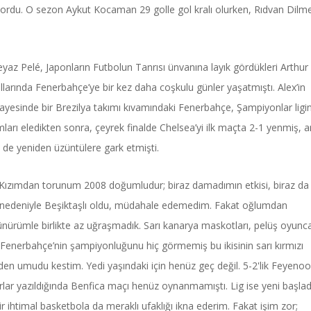
tıyordu. O sezon Aykut Kocaman 29 golle gol kralı olurken, Rıdvan Dilm
Beyaz Pelé, Japonların Futbolun Tanrısı ünvanına layık gördükleri Arthur
llarında Fenerbahçe’ye bir kez daha coşkulu günler yaşatmıştı. Alex’in
 sayesinde bir Brezilya takımı kıvamındaki Fenerbahçe, Şampiyonlar ligi
ları eledikten sonra, çeyrek finalde Chelsea’yi ilk maçta 2-1 yenmiş, 
i de yeniden üzüntülere gark etmişti.
 Kızımdan torunum 2008 doğumludur; biraz damadımın etkisi, biraz da
ğı nedeniyle Beşiktaşlı oldu, müdahale edemedim. Fakat oğlumdan
dünürümle birlikte az uğraşmadık. Sarı kanarya maskotları, pelüş oyunca
 Fenerbahçe’nin şampiyonluğunu hiç görmemiş bu ikisinin sarı kırmızı
nden umudu kestim. Yedi yaşındaki için henüz geç değil. 5-2'lik Feyeno
ırlar yazıldığında Benfica maçı henüz oynanmamıştı. Lig ise yeni başlad
ir ihtimal basketbola da meraklı ufaklığı ikna ederim. Fakat işim zor;