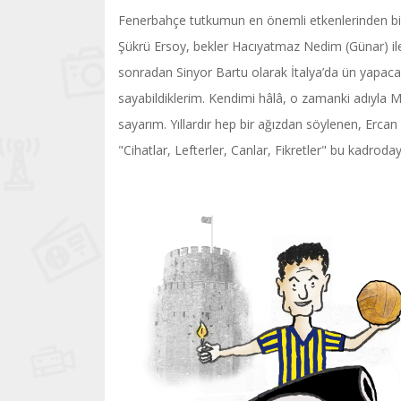
Fenerbahçe tutkumun en önemli etkenlerinden biri 
Şükrü Ersoy, bekler Hacıyatmaz Nedim (Günar) ile M
sonradan Sinyor Bartu olarak İtalya’da ün yapac
sayabildiklerim. Kendimi hâlâ, o zamanki adıyla 
sayarım. Yıllardır hep bir ağızdan söylenen, Erca
"Cihatlar, Lefterler, Canlar, Fikretler" bu kadroda