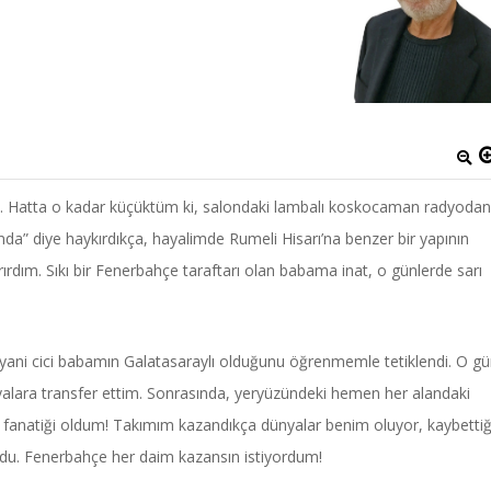
ı. Hatta o kadar küçüktüm ki, salondaki lambalı koskocaman radyodan
ında” diye haykırdıkça, hayalimde Rumeli Hisarı’na benzer bir yapının
ırdım. Sıkı bir Fenerbahçe taraftarı olan babama inat, o günlerde sarı
 yani cici babamın Galatasaraylı olduğunu öğrenmemle tetiklendi. O gü
yalara transfer ettim. Sonrasında, yeryüzündeki hemen her alandaki
e fanatiği oldum! Takımım kazandıkça dünyalar benim oluyor, kaybettiğ
du. Fenerbahçe her daim kazansın istiyordum!