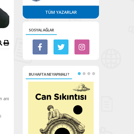
TÜM YAZARLAR
SOSYAL AĞLAR
BU HAFTA NE YAPMALI ?
n ani
i