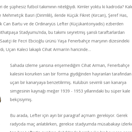
de şüphesiz futbol takımının niteliğiydi. Kimler yoktu ki kadroda? Ka
ehmetçik Basri (Dirimlili), ileride Küçük Fikret (Kırcan), Şeref Has,
ak Can Bartu ve de Ordinaryüs Lefter (Küçükantonyadis) ezberden
Mithatpaşa Stadyumu’nda, bu takımı seyretmiş şanslı taraftarlardan
n Saatçi ile Fecri Ebcioğlu ürünü Yaşa Fenerbahçe marşının dizesindeki
ydı, Uçan Kaleci lakaplı Cihat Arman’ın haricinde…
Power Ballad / Ha
Haftanın Pusulası
Şarkısı
Sahada izleme şansına erişemediğim Cihat Arman, Fenerbahçe
kalesini korurken sarı bir forma giydiğinden hayranları tarafından
uçan bir kanaryaya benzetilirmiş. Kulübün sevimli sarı kanarya
simgesinin kaynağı meğer 1939 - 1953 yıllarındaki bu süper kale
bekçisiymiş.
Bu arada, Lefter için ayrı bir paragraf açmam gerekiyor. Gerek
radyoda maç anlatılırken, gerekse stadyumda müsabakayı izlerk