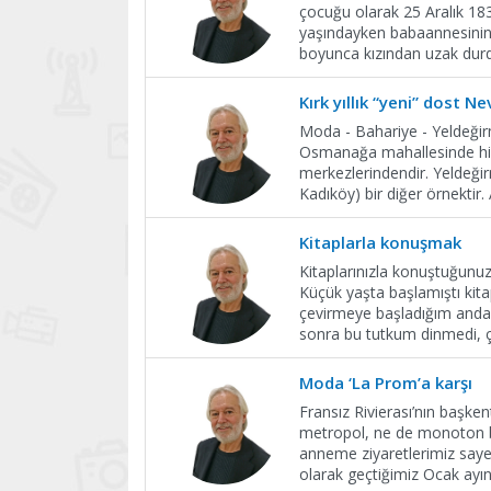
çocuğu olarak 25 Aralık 1837
yaşındayken babaannesinin ya
boyunca kızından uzak dur
Kırk yıllık “yeni” dost 
Moda - Bahariye - Yeldeğirm
Osmanağa mahallesinde hiz
merkezlerindendir. Yeldeği
Kadıköy) bir diğer örnektir
Kitaplarla konuşmak
Kitaplarınızla konuştuğunuz
Küçük yaşta başlamıştı kitap
çevirmeye başladığım andan
sonra bu tutkum dinmedi, 
Moda ‘La Prom’a karşı
Fransız Rivierası’nın başkent
metropol, ne de monoton bir
anneme ziyaretlerimiz say
olarak geçtiğimiz Ocak ay