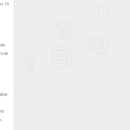
en 19
nde
ancak
klar,
ord
ı,