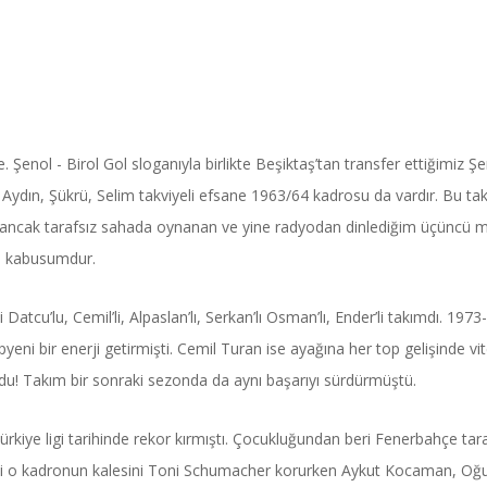
 Şenol - Birol Gol sloganıyla birlikte Beşiktaş’tan transfer ettiğimiz Ş
n, Aydın, Şükrü, Selim takviyeli efsane 1963/64 kadrosu da vardır. Bu ta
 ancak tarafsız sahada oynanan ve yine radyodan dinlediğim üçüncü 
lâ kabusumdur.
atcu’lu, Cemil’li, Alpaslan’lı, Serkan’lı Osman’lı, Ender’li takımdı. 1973
pyeni bir enerji getirmişti. Cemil Turan ise ayağına her top gelişinde vi
ordu! Takım bir sonraki sezonda da aynı başarıyı sürdürmüştü.
iye ligi tarihinde rekor kırmıştı. Çocukluğundan beri Fenerbahçe tara
n’li o kadronun kalesini Toni Schumacher korurken Aykut Kocaman, Oğ