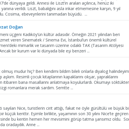
’de dünyaya geldi. Annesi ile Liszt’in araları açılınca, henüz iki
nına verildi. Liszt, babalığını asla inkar etmemesine karşın, 9 yıl
du. Cosima, ebeveynlerini tanımadan büyüdü.
...
Nevzat Doğan
eni üçgeni Kadıköy’ün kültür adasıdır. Örneğin 2021 yılından beri
met veren Sinematek / Sinema Evi, İstanbul’un önemli kültürel
rmeni’deki mimarlık ve tasarım üzerine odaklı TAK (Tasarım Atölyesi
. Ancak bir kurum var ki dünyada bile eşi benzeri
...
 olmuş mudur hiç? Ben kendimi bildim bileli onlarla diyalog halindeyim
 aşkım. Resimli çocuk kitaplarının kapaklarını okşar, yapraklarını
 itibaren bana masallarını anlatmaya koyulurlardı. Okumayı söktükte
çizgi romanlara merak sardım. Semtte
...
i sayılan Nice, turistlerin cirit attığı, fakat ne öyle gürültülü ve büyük bi
 küçük kenttir. Eşimle birlikte, yaşamının son 30 yılını Nice’te geçiren
esinde bu kentin hemen her mevsimini görüp tatma şansımız oldu. So
ında oradaydık. Anne
...