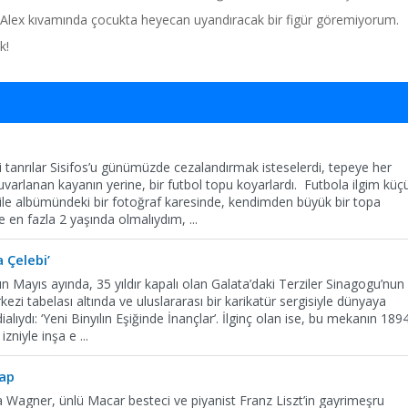
, Alex kıvamında çocukta heyecan uyandıracak bir figür göremiyorum.
k!
 tanrılar Sisifos’u günümüzde cezalandırmak isteselerdi, tepeye her
uvarlanan kayanın yerine, bir futbol topu koyarlardı. Futbola ilgim küç
Aile albümündeki bir fotoğraf karesinde, kendimden büyük bir topa
 en fazla 2 yaşında olmalıydım,
...
a Çelebi’
ın Mayıs ayında, 35 yıldır kapalı olan Galata’daki Terziler Sinagogu’nun
kezi tabelası altında ve uluslararası bir karikatür sergisiyle dünyaya
dialıydı: ‘Yeni Binyılın Eşiğinde İnançlar’. İlginç olan ise, bu mekanın 189
 izniyle inşa e
...
tap
agner, ünlü Macar besteci ve piyanist Franz Liszt’in gayrimeşru