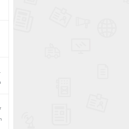
.
n
r
n