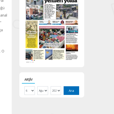
rdı
öğü
sanal
”
ğa
. O
ARŞİV
Ara