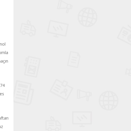
enol
kımla
maçın
-74
tes
ftarı
uz