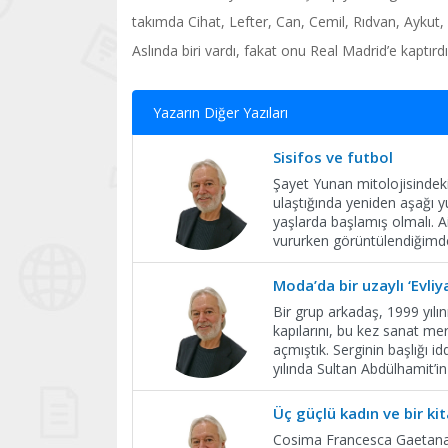
takımda Cihat, Lefter, Can, Cemil, Rıdvan, Aykut
Aslında biri vardı, fakat onu Real Madrid’e kaptırdı
Yazarın Diğer Yazıları
Sisifos ve futbol
Şayet Yunan mitolojisindeki
ulaştığında yeniden aşağı y
yaşlarda başlamış olmalı. 
vururken görüntülendiğimde
Moda’da bir uzaylı ‘Evliy
Bir grup arkadaş, 1999 yılın
kapılarını, bu kez sanat mer
açmıştık. Serginin başlığı id
yılında Sultan Abdülhamit’in
Üç güçlü kadın ve bir ki
Cosima Francesca Gaetana W