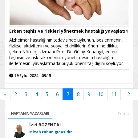
Erken teşhis ve riskleri yönetmek hastalığı yavaşlatır!
Alzheimer hastalığının tedavisinde uykunun, beslenmenin,
fiziksel aktivitenin ve sosyal etkinliklerin önemine dikkat
çeken Nöroloji Uzmanı Prof. Dr. Gülay Kenangil, erken
teşhisin ve risk faktörlerinin yönetilmesinin hastalığın
ilerlemesini yavaşlatmada büyük önem taşıdığını söylüyor
19 Eylül 2024 - 09:15
«
2
3
4
5
6
7
8
9
10
11
12
HAFTANIN YAZARLARI
Tümü
İzel ROZENTAL
Mizah ruhun gıdasıdır