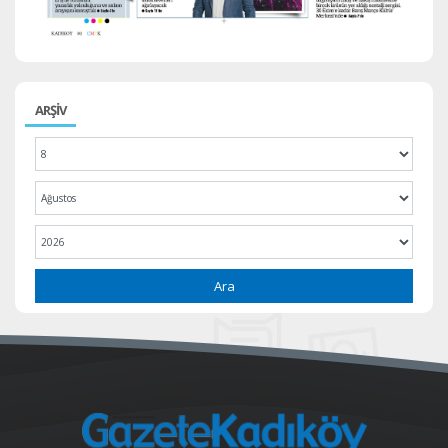
ARŞİV
Ara