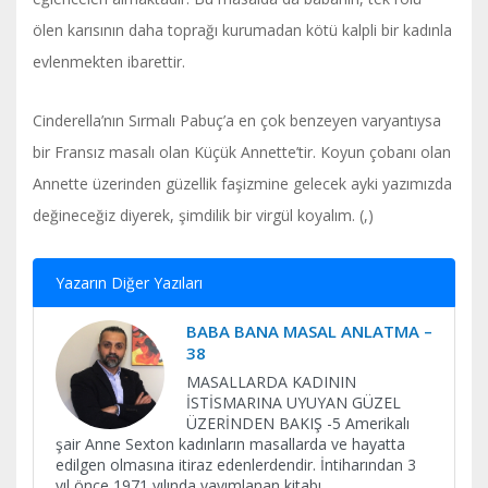
ölen karısının daha toprağı kurumadan kötü kalpli bir kadınla
evlenmekten ibarettir.
Cinderella’nın Sırmalı Pabuç’a en çok benzeyen varyantıysa
bir Fransız masalı olan Küçük Annette’tir. Koyun çobanı olan
Annette üzerinden güzellik faşizmine gelecek ayki yazımızda
değineceğiz diyerek, şimdilik bir virgül koyalım. (,)
Yazarın Diğer Yazıları
BABA BANA MASAL ANLATMA –
38
MASALLARDA KADININ
İSTİSMARINA UYUYAN GÜZEL
ÜZERİNDEN BAKIŞ -5 Amerikalı
şair Anne Sexton kadınların masallarda ve hayatta
edilgen olmasına itiraz edenlerdendir. İntiharından 3
yıl önce 1971 yılında yayımlanan kitabı