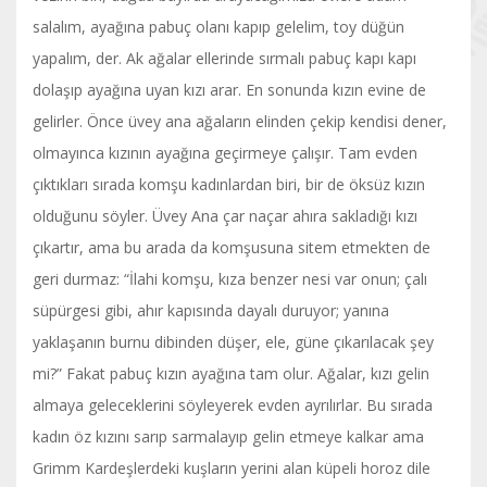
salalım, ayağına pabuç olanı kapıp gelelim, toy düğün
yapalım, der. Ak ağalar ellerinde sırmalı pabuç kapı kapı
dolaşıp ayağına uyan kızı arar. En sonunda kızın evine de
gelirler. Önce üvey ana ağaların elinden çekip kendisi dener,
olmayınca kızının ayağına geçirmeye çalışır. Tam evden
çıktıkları sırada komşu kadınlardan biri, bir de öksüz kızın
olduğunu söyler. Üvey Ana çar naçar ahıra sakladığı kızı
çıkartır, ama bu arada da komşusuna sitem etmekten de
geri durmaz: “İlahi komşu, kıza benzer nesi var onun; çalı
süpürgesi gibi, ahır kapısında dayalı duruyor; yanına
yaklaşanın burnu dibinden düşer, ele, güne çıkarılacak şey
mi?” Fakat pabuç kızın ayağına tam olur. Ağalar, kızı gelin
almaya geleceklerini söyleyerek evden ayrılırlar. Bu sırada
kadın öz kızını sarıp sarmalayıp gelin etmeye kalkar ama
Grimm Kardeşlerdeki kuşların yerini alan küpeli horoz dile