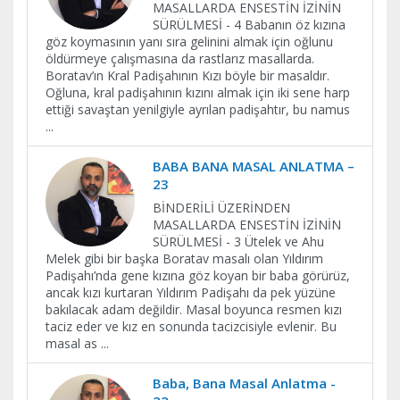
MASALLARDA ENSESTİN İZİNİN
SÜRÜLMESİ - 4 Babanın öz kızına
göz koymasının yanı sıra gelinini almak için oğlunu
öldürmeye çalışmasına da rastlarız masallarda.
Boratav’ın Kral Padişahının Kızı böyle bir masaldır.
Oğluna, kral padişahının kızını almak için iki sene harp
ettiği savaştan yenilgiyle ayrılan padişahtır, bu namus
...
BABA BANA MASAL ANLATMA –
23
BİNDERİLİ ÜZERİNDEN
MASALLARDA ENSESTİN İZİNİN
SÜRÜLMESİ - 3 Ütelek ve Ahu
Melek gibi bir başka Boratav masalı olan Yıldırım
Padişahı’nda gene kızına göz koyan bir baba görürüz,
ancak kızı kurtaran Yıldırım Padişahı da pek yüzüne
bakılacak adam değildir. Masal boyunca resmen kızı
taciz eder ve kız en sonunda tacizcisiyle evlenir. Bu
masal as
...
Baba, Bana Masal Anlatma -