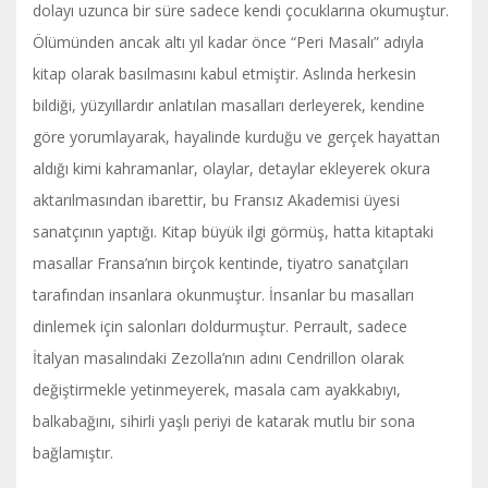
dolayı uzunca bir süre sadece kendi çocuklarına okumuştur.
Ölümünden ancak altı yıl kadar önce “Peri Masalı” adıyla
kitap olarak basılmasını kabul etmiştir. Aslında herkesin
bildiği, yüzyıllardır anlatılan masalları derleyerek, kendine
göre yorumlayarak, hayalinde kurduğu ve gerçek hayattan
aldığı kimi kahramanlar, olaylar, detaylar ekleyerek okura
aktarılmasından ibarettir, bu Fransız Akademisi üyesi
sanatçının yaptığı. Kitap büyük ilgi görmüş, hatta kitaptaki
masallar Fransa’nın birçok kentinde, tiyatro sanatçıları
tarafından insanlara okunmuştur. İnsanlar bu masalları
dinlemek için salonları doldurmuştur. Perrault, sadece
İtalyan masalındaki Zezolla’nın adını Cendrillon olarak
değiştirmekle yetinmeyerek, masala cam ayakkabıyı,
balkabağını, sihirli yaşlı periyi de katarak mutlu bir sona
bağlamıştır.