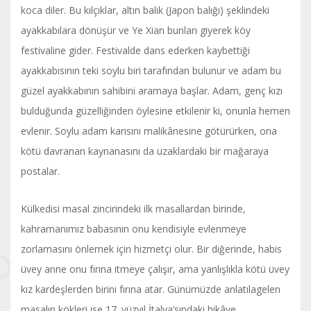
koca diler. Bu kılçıklar, altın balık (Japon balığı) şeklindeki
ayakkabılara dönüşür ve Ye Xian bunları giyerek köy
festivaline gider. Festivalde dans ederken kaybettiği
ayakkabısının teki soylu biri tarafından bulunur ve adam bu
güzel ayakkabının sahibini aramaya başlar. Adam, genç kızı
bulduğunda güzelliğinden öylesine etkilenir ki, onunla hemen
evlenir. Soylu adam karısını malikânesine götürürken, ona
kötü davranan kaynanasını da uzaklardaki bir mağaraya
postalar.
Külkedisi masal zincirindeki ilk masallardan birinde,
kahramanımız babasının onu kendisiyle evlenmeye
zorlamasını önlemek için hizmetçi olur. Bir diğerinde, habis
üvey anne onu fırına itmeye çalışır, ama yanlışlıkla kötü üvey
kız kardeşlerden birini fırına atar. Günümüzde anlatılagelen
masalın kökleri ise 17. yüzyıl İtalya’sındaki hikâye