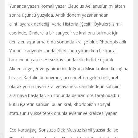
Yunanca yazan Romalı yazar Claudius Aelianus’un milattan
sonra üçüncü yüzyılda, Antik dönem yazarlarından
alıntılayarak derlediği Varia Historia (Çeşitli Öyküler) isimli
eserinde, Cinderella bir cariyedir ve kral onu bulmak için
denizleri aşar ama o da sonunda kraliçe olur. Rhodopis adlı
Yunanlı cariyenin sandaletleri suda yıkanırken bir kartal
tarafından çalınır. Hırsız kuş sandaletle birlikte uçarak
Akdeniz’i geçer ve ganimetini doğruca Mısır kralının kucağına
bırakır. Kartalın bu davranışını cennetten gelen bir işaret
olarak yorumlayan kral ve avanesi, sandaletlerin sahibini
aramaya başlarlar. En sonunda denizin öte tarafında bu
kutlu işaretin sahibini bulan kral, Rhodopis’in sosyal
statüsünü yükselterek onunla evlenir ve kraliçesi yapar.
Ece Karaağaç, Sonsuza Dek Mutsuz isimli yazısında ise