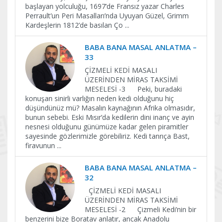
başlayan yolculuğu, 1697’de Fransız yazar Charles
Perrault’un Peri Masalları’nda Uyuyan Güzel, Grimm
Kardeşlerin 1812’de basılan Ço
...
BABA BANA MASAL ANLATMA –
33
ÇİZMELİ KEDİ MASALI
ÜZERİNDEN MİRAS TAKSİMİ
MESELESİ -3 Peki, buradaki
konuşan sinirli varlığın neden kedi olduğunu hiç
düşündünüz mü? Masalın kaynağının Afrika olmasıdır,
bunun sebebi. Eski Mısır’da kedilerin dini inanç ve ayin
nesnesi olduğunu günümüze kadar gelen piramitler
sayesinde gözlerimizle görebiliriz. Kedi tanrıça Bast,
firavunun
...
BABA BANA MASAL ANLATMA –
32
ÇİZMELİ KEDİ MASALI
ÜZERİNDEN MİRAS TAKSİMİ
MESELESİ -2 Çizmeli Kedi’nin bir
benzerini bize Boratav anlatır, ancak Anadolu