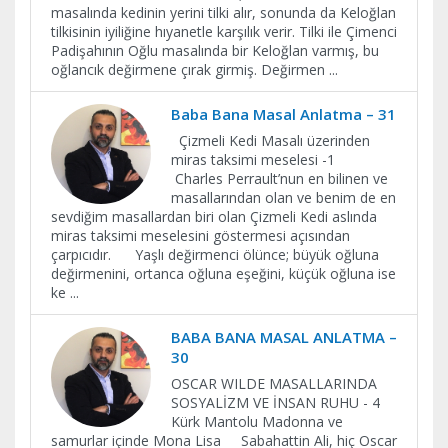
masalında kedinin yerini tilki alır, sonunda da Keloğlan
tilkisinin iyiliğine hıyanetle karşılık verir. Tilki ile Çimenci
Padişahının Oğlu masalında bir Keloğlan varmış, bu
oğlancık değirmene çırak girmiş. Değirmen
...
Baba Bana Masal Anlatma – 31
Çizmeli Kedi Masalı üzerinden
miras taksimi meselesi -1
Charles Perrault’nun en bilinen ve
masallarından olan ve benim de en
sevdiğim masallardan biri olan Çizmeli Kedi aslında
miras taksimi meselesini göstermesi açısından
çarpıcıdır. Yaşlı değirmenci ölünce; büyük oğluna
değirmenini, ortanca oğluna eşeğini, küçük oğluna ise
ke
...
BABA BANA MASAL ANLATMA –
30
OSCAR WILDE MASALLARINDA
SOSYALİZM VE İNSAN RUHU - 4
Kürk Mantolu Madonna ve
samurlar içinde Mona Lisa Sabahattin Ali, hiç Oscar