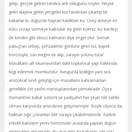
gelip, gerçek gelinin tandıra atılı olduğunu söyler. Neyse
gelin alayına gelen yengeler kızı tandırdan çıkartıp bir
bakarlar ki, düğünde hayran kaldıkları kız. Üvey anneye en
kötü cezayı vermeye kalksalar da gelin kızımız, kız kardeşi
de kendisi gibi öksüz kalmasın diye engel olur. Sırmalı
pabuçtan sebep, şehzadenin gönlüne giren kız, küpeli
horozuyla, sarı ineğini de alıp, sarayın yolunu tutar.
Masalların alt okumasından dahi toplumsal yapı hakkında
bilgi edinmek mümkündür. Avrupa’da krallığın yanı sıra
aristokrat sınıfı geliştiği için masalların kahramanları
genellikle üst sınıfın mensuplarından çıkmaktadır. Oysa
Osmanlı’nın kulluk sistemi ve padişahın her şeyin tek sahibi
olması karşısında aristokrasi gelişmemiştir. Böyle olunca da,
halktan sığır çobanları bile saraya çıkabilmektedir. Kadınlı
erkekli baloların yerini hemcinsler arasında yapılan düğün
eğlenceleri almaktadır. Bu masalda da babanın, tek rolü