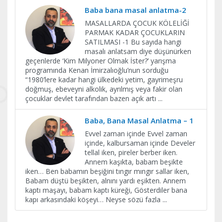
Baba bana masal anlatma-2
MASALLARDA ÇOCUK KÖLELİĞİ
PARMAK KADAR ÇOCUKLARIN
SATILMASI -1 Bu sayıda hangi
masalı anlatsam diye düşünürken
geçenlerde ‘Kim Milyoner Olmak İster?’ yarışma
programında Kenan İmirzalıoğlu’nun sorduğu
“1980’lere kadar hangi ülkedeki yetim, gayrimeşru
doğmuş, ebeveyni alkolik, ayrılmış veya fakir olan
çocuklar devlet tarafından bazen açık artı
...
Baba, Bana Masal Anlatma – 1
Evvel zaman içinde Evvel zaman
içinde, kalbursaman içinde Develer
tellal iken, pireler berber iken.
Annem kaşıkta, babam beşikte
iken… Ben babamın beşiğini tıngır mıngır sallar iken,
Babam düştü beşikten, alnını yardı eşikten. Annem
kaptı maşayı, babam kaptı küreği, Gösterdiler bana
kapı arkasındaki köşeyi… Neyse sözü fazla
...