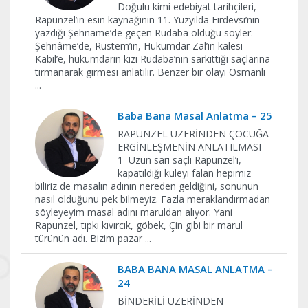
Doğulu kimi edebiyat tarihçileri,
Rapunzel’in esin kaynağının 11. Yüzyılda Firdevsi’nin
yazdığı Şehname’de geçen Rudaba olduğu söyler.
Şehnâme’de, Rüstem’in, Hükümdar Zal’ın kalesi
Kabil’e, hükümdarın kızı Rudaba’nın sarkıttığı saçlarına
tırmanarak girmesi anlatılır. Benzer bir olayı Osmanlı
...
Baba Bana Masal Anlatma – 25
RAPUNZEL ÜZERİNDEN ÇOCUĞA
ERGİNLEŞMENİN ANLATILMASI -
1 Uzun sarı saçlı Rapunzel’i,
kapatıldığı kuleyi falan hepimiz
biliriz de masalın adının nereden geldiğini, sonunun
nasıl olduğunu pek bilmeyiz. Fazla meraklandırmadan
söyleyeyim masal adını maruldan alıyor. Yani
Rapunzel, tıpkı kıvırcık, göbek, Çin gibi bir marul
türünün adı. Bizim pazar
...
BABA BANA MASAL ANLATMA –
24
BİNDERİLİ ÜZERİNDEN