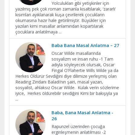
Yolculukları gibi yetişkinler için
yazılmış pek çok roman zamanla kısaltılarak, ‘zararlı’
kısımları ayıklanarak kuşa çevrilerek çocukların
okumasına hazır hale getirilmiştir. Büyükler için
yazılan kimi masallar anlamından kopartılarak
çocuklara anlatılmaya
...
Baba Bana Masal Anlatma – 27
Oscar Wilde masallarında
sosyalizm ve insan ruhu -1 Tam
adıyla söyleyecek olursak, Oscar
Fingal O’Flahertie Wills Wilde ya da
Herkes Öldürür Sevdiğini diye dilimize yerleşmiş olan
Reading Zindanı Baladı’nın şairi, masal yazarı,
sosyalist, ahlaksız Oscar Wilde. Kulak verin sözlerime
iyice, Herkes öldürebilir sevdiğini Kimi bir bakışıyla ya
...
Baba, Bana Masal Anlatma -
26
Rapunzel üzerinden çocuğa
erginleşmenin anlatılması -2