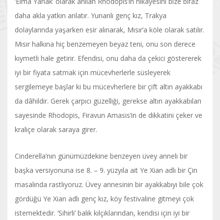
‘Elma Yanak’ olarak anılan Rhodopis’in hikâyesini bize biraz
daha akla yatkın anlatır. Yunanlı genç kız, Trakya
dolaylarında yaşarken esir alınarak, Mısır’a köle olarak satılır.
Mısır halkına hiç benzemeyen beyaz teni, onu son derece
kıymetli hale getirir. Efendisi, onu daha da çekici göstererek
iyi bir fiyata satmak için mücevherlerle süsleyerek
sergilemeye başlar ki bu mücevherlere bir çift altın ayakkabı
da dâhildir. Gerek çarpıcı güzelliği, gerekse altın ayakkabıları
sayesinde Rhodopis, Firavun Amasis’in de dikkatini çeker ve
kraliçe olarak saraya girer.
Cinderella’nın günümüzdekine benzeyen üvey anneli bir
başka versiyonuna ise 8. – 9. yüzyıla ait Ye Xian adlı bir Çin
masalında rastlıyoruz. Üvey annesinin bir ayakkabıyı bile çok
gördüğü Ye Xian adlı genç kız, köy festivaline gitmeyi çok
istemektedir. ‘Sihirli’ balık kılçıklarından, kendisi için iyi bir