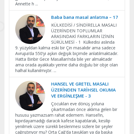
Annette h
...
Baba bana masal anlatma – 17
KÜLKEDİSİ / SİNDİRELLA MASALI
ÜZERİNDEN TOPLUMLAR
ARASINDAKİ FARKLARIN İZİNİN
SÜRÜLMESİ - 1 Külkedisi aslında
9. yüzyıldan kalma eski bir Çin masalıdır ama sadece
Avrupa’da 550’yi aşkın değişik biçimde anlatılmaktadır.
Hatta Binbir Gece Masalları’nda bile yer almaktadır
ama orada ayakkabı yerine daha doğulu bir obje olan
halhal kullanılmıştır.
...
HANSEL VE GRETEL MASALI
ÜZERİNDEN TARİHSEL OKUMA
VE ERGİNLEŞME - 3
Çocukları eve dönüş yoluna
çıkartmadan önce aklıma gelen bir
hususu yazmazsam rahat edemem. Hansel’in,
kıpırdayamadığı daracık kafese kapatılarak, kesilip
yenilmek üzere sürekli beslenmesi sizlere bir şeyler
çağrıştırıyor mu? Orta Çağ’da tavukları ya da başka