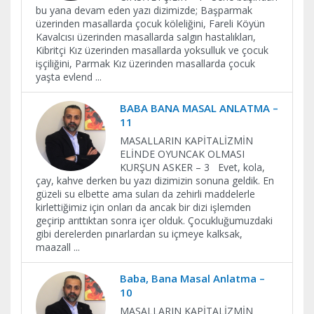
bu yana devam eden yazı dizimizde; Başparmak
üzerinden masallarda çocuk köleliğini, Fareli Köyün
Kavalcısı üzerinden masallarda salgın hastalıkları,
Kibritçi Kız üzerinden masallarda yoksulluk ve çocuk
işçiliğini, Parmak Kız üzerinden masallarda çocuk
yaşta evlend
...
BABA BANA MASAL ANLATMA –
11
MASALLARIN KAPİTALİZMİN
ELİNDE OYUNCAK OLMASI
KURŞUN ASKER – 3 Evet, kola,
çay, kahve derken bu yazı dizimizin sonuna geldik. En
güzeli su elbette ama suları da zehirli maddelerle
kirlettiğimiz için onları da ancak bir dizi işlemden
geçirip arıttıktan sonra içer olduk. Çocukluğumuzdaki
gibi derelerden pınarlardan su içmeye kalksak,
maazall
...
Baba, Bana Masal Anlatma –
10
MASALLARIN KAPİTALİZMİN