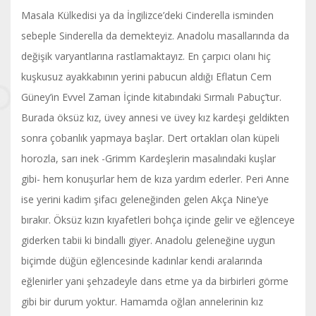
Masala Külkedisi ya da İngilizce’deki Cinderella isminden
sebeple Sinderella da demekteyiz. Anadolu masallarında da
değişik varyantlarına rastlamaktayız. En çarpıcı olanı hiç
kuşkusuz ayakkabının yerini pabucun aldığı Eflatun Cem
Güney’in Evvel Zaman İçinde kitabındaki Sırmalı Pabuç’tur.
Burada öksüz kız, üvey annesi ve üvey kız kardeşi geldikten
sonra çobanlık yapmaya başlar. Dert ortakları olan küpeli
horozla, sarı inek -Grimm Kardeşlerin masalındaki kuşlar
gibi- hem konuşurlar hem de kıza yardım ederler. Peri Anne
ise yerini kadim şifacı geleneğinden gelen Akça Nine’ye
bırakır. Öksüz kızın kıyafetleri bohça içinde gelir ve eğlenceye
giderken tabii ki bindallı giyer. Anadolu geleneğine uygun
biçimde düğün eğlencesinde kadınlar kendi aralarında
eğlenirler yani şehzadeyle dans etme ya da birbirleri görme
gibi bir durum yoktur. Hamamda oğlan annelerinin kız