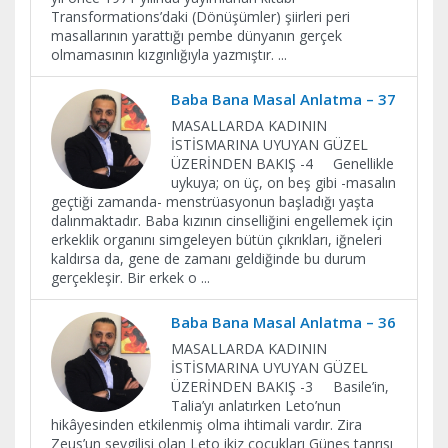
Transformations’daki (Dönüşümler) şiirleri peri
masallarının yarattığı pembe dünyanın gerçek
olmamasının kızgınlığıyla yazmıştır.
...
Baba Bana Masal Anlatma – 37
MASALLARDA KADININ
İSTİSMARINA UYUYAN GÜZEL
ÜZERİNDEN BAKIŞ -4 Genellikle
uykuya; on üç, on beş gibi -masalın
geçtiği zamanda- menstrüasyonun başladığı yaşta
dalınmaktadır. Baba kızının cinselliğini engellemek için
erkeklik organını simgeleyen bütün çıkrıkları, iğneleri
kaldırsa da, gene de zamanı geldiğinde bu durum
gerçekleşir. Bir erkek o
...
Baba Bana Masal Anlatma – 36
MASALLARDA KADININ
İSTİSMARINA UYUYAN GÜZEL
ÜZERİNDEN BAKIŞ -3 Basile’in,
Talia’yı anlatırken Leto’nun
hikâyesinden etkilenmiş olma ihtimali vardır. Zira
Zeus’un sevgilisi olan Leto ikiz çocukları Güneş tanrısı