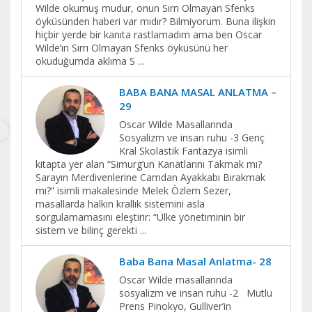
Wilde okumuş mudur, onun Sırrı Olmayan Sfenks
öyküsünden haberi var mıdır? Bilmiyorum. Buna ilişkin
hiçbir yerde bir kanıta rastlamadım ama ben Oscar
Wilde’ın Sırrı Olmayan Sfenks öyküsünü her
okuduğumda aklıma S
...
BABA BANA MASAL ANLATMA –
29
Oscar Wilde Masallarında
Sosyalizm ve insan ruhu -3 Genç
Kral Skolastik Fantazya isimli
kitapta yer alan “Simurg’un Kanatlarını Takmak mı?
Sarayın Merdivenlerine Camdan Ayakkabı Bırakmak
mı?” isimli makalesinde Melek Özlem Sezer,
masallarda halkın krallık sistemini asla
sorgulamamasını eleştirir: “Ülke yönetiminin bir
sistem ve bilinç gerekti
...
Baba Bana Masal Anlatma- 28
Oscar Wilde masallarında
sosyalizm ve insan ruhu -2 Mutlu
Prens Pinokyo, Gulliver’in