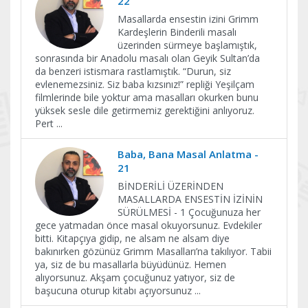
22
Masallarda ensestin izini Grimm
Kardeşlerin Binderili masalı
üzerinden sürmeye başlamıştık,
sonrasında bir Anadolu masalı olan Geyik Sultan’da
da benzeri istismara rastlamıştık. “Durun, siz
evlenemezsiniz. Siz baba kızsınız!” repliği Yeşilçam
filmlerinde bile yoktur ama masalları okurken bunu
yüksek sesle dile getirmemiz gerektiğini anlıyoruz.
Pert
...
Baba, Bana Masal Anlatma -
21
BİNDERİLİ ÜZERİNDEN
MASALLARDA ENSESTİN İZİNİN
SÜRÜLMESİ - 1 Çocuğunuza her
gece yatmadan önce masal okuyorsunuz. Evdekiler
bitti. Kitapçıya gidip, ne alsam ne alsam diye
bakınırken gözünüz Grimm Masalları’na takılıyor. Tabii
ya, siz de bu masallarla büyüdünüz. Hemen
alıyorsunuz. Akşam çocuğunuz yatıyor, siz de
başucuna oturup kitabı açıyorsunuz
...