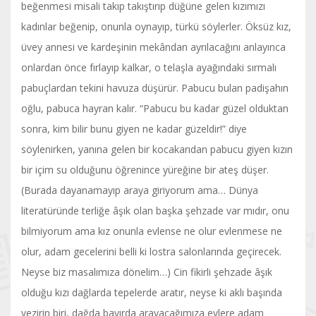
beğenmesi misali takıp takıştırıp düğüne gelen kızımızı
kadınlar beğenip, onunla oynayıp, türkü söylerler. Öksüz kız,
üvey annesi ve kardeşinin mekândan ayrılacağını anlayınca
onlardan önce fırlayıp kalkar, o telaşla ayağındaki sırmalı
pabuçlardan tekini havuza düşürür. Pabucu bulan padişahın
oğlu, pabuca hayran kalır. “Pabucu bu kadar güzel olduktan
sonra, kim bilir bunu giyen ne kadar güzeldir!” diye
söylenirken, yanına gelen bir kocakarıdan pabucu giyen kızın
bir içim su olduğunu öğrenince yüreğine bir ateş düşer.
(Burada dayanamayıp araya giriyorum ama… Dünya
literatüründe terliğe âşık olan başka şehzade var mıdır, onu
bilmiyorum ama kız onunla evlense ne olur evlenmese ne
olur, adam gecelerini belli ki lostra salonlarında geçirecek.
Neyse biz masalımıza dönelim…) Cin fikirli şehzade âşık
olduğu kızı dağlarda tepelerde aratır, neyse ki aklı başında
vezirin biri, dağda bayırda arayacağımıza evlere adam