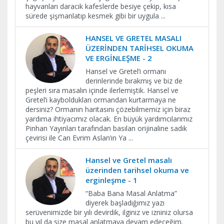
hayvanları daracık kafeslerde besiye çekip, kısa
sürede şişmanlatıp kesmek gibi bir uygula
...
HANSEL VE GRETEL MASALI
ÜZERİNDEN TARİHSEL OKUMA
VE ERGİNLEŞME - 2
Hansel ve Gretel’i ormanı
derinlerinde bırakmış ve biz de
peşleri sıra masalın içinde ilerlemiştik. Hansel ve
Gretel’i kayboldukları ormandan kurtarmaya ne
dersiniz? Ormanın haritasını çözebilmemiz için biraz
yardıma ihtiyacımız olacak. En büyük yardımcılarımız
Pinhan Yayınları tarafından basılan orijinaline sadık
çevirisi ile Can Evrim Aslan’ın Ya
...
Hansel ve Gretel masalı
üzerinden tarihsel okuma ve
erginleşme - 1
“Baba Bana Masal Anlatma”
diyerek başladığımız yazı
serüvenimizde bir yılı devirdik, ilginiz ve izniniz olursa
bu yıl da size masal anlatmaya devam edeceğim.