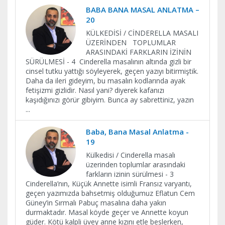
BABA BANA MASAL ANLATMA –
20
KÜLKEDİSİ / CİNDERELLA MASALI
ÜZERİNDEN TOPLUMLAR
ARASINDAKİ FARKLARIN İZİNİN
SÜRÜLMESİ - 4 Cinderella masalının altında gizli bir
cinsel tutku yattığı söyleyerek, geçen yazıyı bitirmiştik.
Daha da ileri gideyim, bu masalın kodlarında ayak
fetişizmi gizlidir. Nasıl yani? diyerek kafanızı
kaşıdığınızı görür gibiyim. Bunca ay sabrettiniz, yazın
...
Baba, Bana Masal Anlatma -
19
Külkedisi / Cinderella masalı
üzerinden toplumlar arasındaki
farkların izinin sürülmesi - 3
Cinderella’nın, Küçük Annette isimli Fransız varyantı,
geçen yazımızda bahsetmiş olduğumuz Eflatun Cem
Güney’in Sırmalı Pabuç masalına daha yakın
durmaktadır. Masal köyde geçer ve Annette koyun
güder. Kötü kalpli üvey anne kızını etle beslerken,