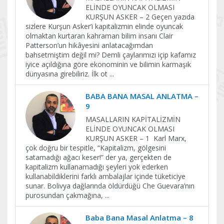
ELİNDE OYUNCAK OLMASI
KURŞUN ASKER – 2 Geçen yazıda
sizlere Kurşun Asker’i kapitalizmin elinde oyuncak
olmaktan kurtaran kahraman bilim insanı Clair
Patterson’un hikâyesini anlatacağımdan
bahsetmiştim değil mi? Demli çaylarımızı içip kafamız
iyice açıldığına göre ekonominin ve bilimin karmaşık
dünyasına girebiliriz. İlk ot
...
BABA BANA MASAL ANLATMA –
9
MASALLARIN KAPİTALİZMİN
ELİNDE OYUNCAK OLMASI
KURŞUN ASKER – 1 Karl Marx,
çok doğru bir tespitle, “Kapitalizm, gölgesini
satamadığı ağacı keser!” der ya, gerçekten de
kapitalizm kullanamadığı şeyleri yok ederken
kullanabildiklerini farklı ambalajlar içinde tüketiciye
sunar. Bolivya dağlarında öldürdüğü Che Guevara’nın
purosundan çakmağına,
...
Baba Bana Masal Anlatma – 8