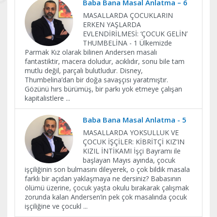
Baba Bana Masal Anlatma – 6
MASALLARDA ÇOCUKLARIN
ERKEN YAŞLARDA
EVLENDİRİLMESİ: ‘ÇOCUK GELİN’
THUMBELİNA - 1 Ülkemizde
Parmak Kız olarak bilinen Andersen masalı
fantastiktir, macera doludur, acıklıdır, sonu bile tam
mutlu değil, parçalı bulutludur. Disney,
Thumbelina’dan bir doğa savaşçısı yaratmıştır.
Gözünü hırs bürümüş, bir parkı yok etmeye çalışan
kapitalistlere
...
Baba Bana Masal Anlatma - 5
MASALLARDA YOKSULLUK VE
ÇOCUK İŞÇİLER: KİBRİTÇİ KIZ’IN
KIZIL İNTİKAMI İşçi Bayramı ile
başlayan Mayıs ayında, çocuk
işçiliğinin son bulmasını dileyerek, o çok bildik masala
farklı bir açıdan yaklaşmaya ne dersiniz? Babasının
ölümü üzerine, çocuk yaşta okulu bırakarak çalışmak
zorunda kalan Andersen’in pek çok masalında çocuk
işçiliğine ve çocukl
...