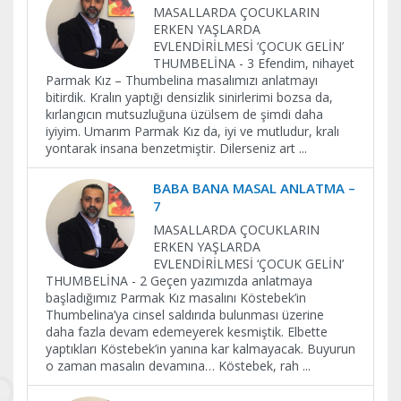
MASALLARDA ÇOCUKLARIN
ERKEN YAŞLARDA
EVLENDİRİLMESİ ‘ÇOCUK GELİN’
THUMBELİNA - 3 Efendim, nihayet
Parmak Kız – Thumbelina masalımızı anlatmayı
bitirdik. Kralın yaptığı densizlik sinirlerimi bozsa da,
kırlangıcın mutsuzluğuna üzülsem de şimdi daha
iyiyim. Umarım Parmak Kız da, iyi ve mutludur, kralı
yontarak insana benzetmiştir. Dilerseniz art
...
BABA BANA MASAL ANLATMA –
7
MASALLARDA ÇOCUKLARIN
ERKEN YAŞLARDA
EVLENDİRİLMESİ ‘ÇOCUK GELİN’
THUMBELİNA - 2 Geçen yazımızda anlatmaya
başladığımız Parmak Kız masalını Köstebek’in
Thumbelina’ya cinsel saldırıda bulunması üzerine
daha fazla devam edemeyerek kesmiştik. Elbette
yaptıkları Köstebek’in yanına kar kalmayacak. Buyurun
o zaman masalın devamına… Köstebek, rah
...