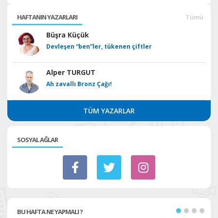
HAFTANIN YAZARLARI
Tümü
Büşra Küçük
Devleşen “ben”ler, tükenen çiftler
Alper TURGUT
Ah zavallı Bronz Çağı!
TÜM YAZARLAR
SOSYAL AĞLAR
BU HAFTA NE YAPMALI ?