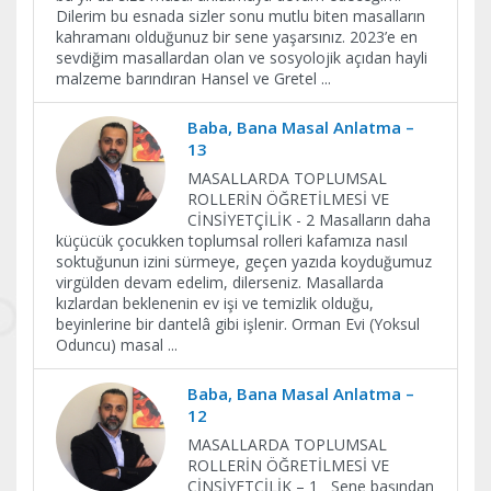
Dilerim bu esnada sizler sonu mutlu biten masalların
kahramanı olduğunuz bir sene yaşarsınız. 2023’e en
sevdiğim masallardan olan ve sosyolojik açıdan hayli
malzeme barındıran Hansel ve Gretel
...
Baba, Bana Masal Anlatma –
13
MASALLARDA TOPLUMSAL
ROLLERİN ÖĞRETİLMESİ VE
CİNSİYETÇİLİK - 2 Masalların daha
küçücük çocukken toplumsal rolleri kafamıza nasıl
soktuğunun izini sürmeye, geçen yazıda koyduğumuz
virgülden devam edelim, dilerseniz. Masallarda
kızlardan beklenenin ev işi ve temizlik olduğu,
beyinlerine bir dantelâ gibi işlenir. Orman Evi (Yoksul
Oduncu) masal
...
Baba, Bana Masal Anlatma –
12
MASALLARDA TOPLUMSAL
ROLLERİN ÖĞRETİLMESİ VE
CİNSİYETÇİLİK – 1 Sene başından