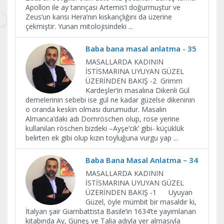
Apollon ile ay tanrıçası Artemis’i doğurmuştur ve
Zeus’un karısı Hera’nın kıskançlığını da üzerine
çekmiştir. Yunan mitolojisindeki
...
Baba bana masal anlatma - 35
MASALLARDA KADININ
İSTİSMARINA UYUYAN GÜZEL
ÜZERİNDEN BAKIŞ -2 Grimm
Kardeşler’in masalına Dikenli Gül
demelerinin sebebi ise gül ne kadar güzelse dikeninin
o oranda keskin olması durumudur. Masalın
Almanca’daki adı Dornröschen olup, rose yerine
kullanılan röschen bizdeki –Ayşe‘cik’ gibi- küçüklük
belirten ek gibi olup kızın toyluğuna vurgu yap
...
Baba Bana Masal Anlatma – 34
MASALLARDA KADININ
İSTİSMARINA UYUYAN GÜZEL
ÜZERİNDEN BAKIŞ -1 Uyuyan
Güzel, öyle mümbit bir masaldır ki,
İtalyan şair Giambattista Basile’in 1634’te yayımlanan
kitabında Ay, Güneş ve Talia adıyla yer almasıyla